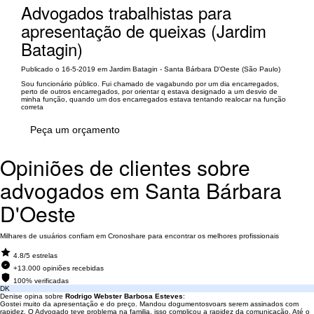
Advogados trabalhistas para
apresentação de queixas (Jardim
Batagin)
Publicado o 16-5-2019 em Jardim Batagin - Santa Bárbara D'Oeste (São Paulo)
Sou funcionário público. Fui chamado de vagabundo por um dia encarregados,
perto de outros encarregados, por orientar q estava designado a um desvio de
minha função, quando um dos encarregados estava tentando realocar na função
correta
Peça um orçamento
Opiniões de clientes sobre
advogados em Santa Bárbara
D'Oeste
Milhares de usuários confiam em Cronoshare para encontrar os melhores profissionais
4.8/5 estrelas
+13.000 opiniões recebidas
100% verificadas
DK
Denise opina sobre
Rodrigo Webster Barbosa Esteves
:
Gostei muito da apresentação e do preço. Mandou dogumentosvoars serem assinados com
rapidez. O Advogado teve problema na familia, isso complicou a rapidez da comunicação. Até o