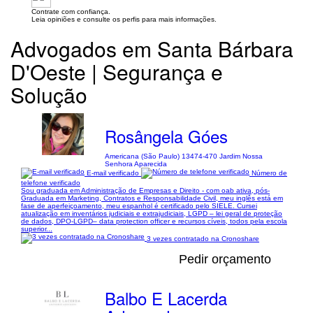
Contrate com confiança.
Leia opiniões e consulte os perfis para mais informações.
Advogados em Santa Bárbara
D'Oeste | Segurança e
Solução
Rosângela Góes
Americana (São Paulo) 13474-470 Jardim Nossa
Senhora Aparecida
E-mail verificado
Número de
telefone verificado
Sou graduada em Administração de Empresas e Direito - com oab ativa, pós-
Graduada em Marketing, Contratos e Responsabilidade Civil, meu inglês está em
fase de aperfeiçoamento, meu espanhol é certificado pelo SIELE. Cursei
atualização em inventários judiciais e extrajudiciais, LGPD – lei geral de proteção
de dados, DPO-LGPD– data protection officer e recursos cíveis, todos pela escola
superior...
3 vezes contratado na Cronoshare
Pedir orçamento
Balbo E Lacerda