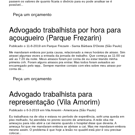
passem os valores de quanto ficaria o divórcio para eu pode analisar se é
possível...
Peça um orçamento
Advogado trabalhista por hora para
açougueiro (Parque Frezarin)
Publicado o 11-6-2019 em Parque Frezarin - Santa Bárbara D'Oeste (São Paulo)
Me mandaram embora por justa causa, relacionado a meus horários de atraso. Sim
atrasei algumas vezes a entrada da jornada de trabalho. Que começa as 11:00 vai
até as 7:20 da noite. Meus atrasos foram por conta de eu estar tirando minha
primeira cnh. Foram alguns atrasos pra entrar. Mas todos foram avisados ao
encarregado pelo wpp.. Sempre mantive contato com eles sobre meu atraso por
conta de...
Peça um orçamento
Advogado trabalhista para
representação (Vila Amorim)
Publicado o 6-3-2019 em Vila Amorim - Americana (São Paulo)
Eu trabalhava na de oba e estava no período de experiência, sofri uma queda em
piso molhado, fui atendida no pronto socorro de americana. A rede oba me
ameaçou para não abrir a cat mesmo quando o hospital disse que deveria. A
ameaça foi que me mandaram embora se abrisse a cat. Mas me mandaram embora
mesmo assim. O problema é que hoje a lesão no quadril está pior é vou precisar
colocar...