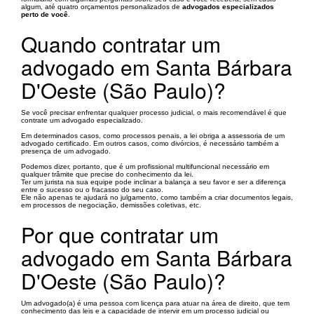
algum, até quatro orçamentos personalizados de
advogados especializados
perto de você
.
Quando contratar um
advogado em Santa Bárbara
D'Oeste (São Paulo)?
Se você precisar enfrentar qualquer processo judicial, o mais recomendável é que
contrate um advogado especializado.
Em determinados casos, como processos penais, a lei obriga a assessoria de um
advogado certificado. Em outros casos, como divórcios, é necessário também a
presença de um advogado.
Podemos dizer, portanto, que é um profissional multifuncional necessário em
qualquer trâmite que precise do conhecimento da lei.
Ter um jurista na sua equipe pode inclinar a balança a seu favor e ser a diferença
entre o sucesso ou o fracasso do seu caso.
Ele não apenas te ajudará no julgamento, como também a criar documentos legais,
em processos de negociação, demissões coletivas, etc.
Por que contratar um
advogado em Santa Bárbara
D'Oeste (São Paulo)?
Um advogado(a) é uma pessoa com licença para atuar na área de direito, que tem
conhecimento das leis e a capacidade de intervir em um processo judicial ou