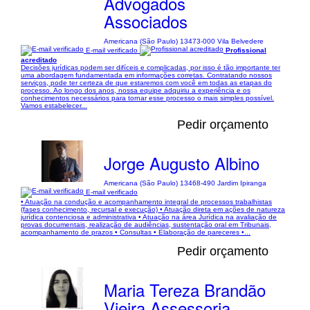
Advogados
Associados
Americana (São Paulo) 13473-000 Vila Belvedere
E-mail verificado
Profissional
acreditado
Decisões jurídicas podem ser difíceis e complicadas, por isso é tão importante ter
uma abordagem fundamentada em informações corretas. Contratando nossos
serviços, pode ter certeza de que estaremos com você em todas as etapas do
processo. Ao longo dos anos, nossa equipe adquiriu a experiência e os
conhecimentos necessários para tornar esse processo o mais simples possível.
Vamos estabelecer...
Pedir orçamento
Jorge Augusto Albino
Americana (São Paulo) 13468-490 Jardim Ipiranga
E-mail verificado
• Atuação na condução e acompanhamento integral de processos trabalhistas
(fases conhecimento, recursal e execução) • Atuação direta em ações de natureza
jurídica contenciosa e administrativa • Atuação na área Jurídica na avaliação de
provas documentais, realização de audiências, sustentação oral em Tribunais,
acompanhamento de prazos • Consultas • Elaboração de pareceres •...
Pedir orçamento
Maria Tereza Brandão
Vieira Assessoria