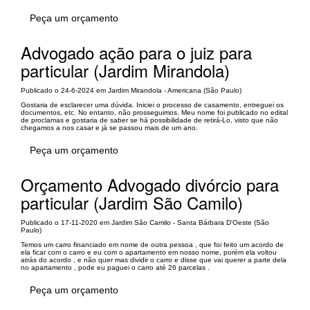
Peça um orçamento
Advogado ação para o juiz para
particular (Jardim Mirandola)
Publicado o 24-6-2024 em Jardim Mirandola - Americana (São Paulo)
Gostaria de esclarecer uma dúvida. Iniciei o processo de casamento, entreguei os
documentos, etc. No entanto, não prosseguimos. Meu nome foi publicado no edital
de proclamas e gostaria de saber se há possibilidade de retirá-Lo, visto que não
chegamos a nos casar e já se passou mais de um ano.
Peça um orçamento
Orçamento Advogado divórcio para
particular (Jardim São Camilo)
Publicado o 17-11-2020 em Jardim São Camilo - Santa Bárbara D'Oeste (São
Paulo)
Temos um carro financiado em nome de outra pessoa , que foi feito um acordo de
ela ficar com o carro e eu com o apartamento em nosso nome, porém ela voltou
atrás do acordo , e não quer mas dividir o carro e disse que vai querer a parte dela
no apartamento , pode eu paguei o carro até 26 parcelas .
Peça um orçamento