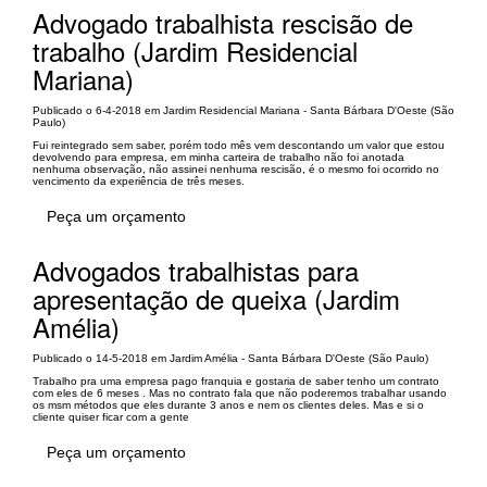
Advogado trabalhista rescisão de
trabalho (Jardim Residencial
Mariana)
Publicado o 6-4-2018 em Jardim Residencial Mariana - Santa Bárbara D'Oeste (São
Paulo)
Fui reintegrado sem saber, porém todo mês vem descontando um valor que estou
devolvendo para empresa, em minha carteira de trabalho não foi anotada
nenhuma observação, não assinei nenhuma rescisão, é o mesmo foi ocorrido no
vencimento da experiência de três meses.
Peça um orçamento
Advogados trabalhistas para
apresentação de queixa (Jardim
Amélia)
Publicado o 14-5-2018 em Jardim Amélia - Santa Bárbara D'Oeste (São Paulo)
Trabalho pra uma empresa pago franquia e gostaria de saber tenho um contrato
com eles de 6 meses . Mas no contrato fala que não poderemos trabalhar usando
os msm métodos que eles durante 3 anos e nem os clientes deles. Mas e si o
cliente quiser ficar com a gente
Peça um orçamento