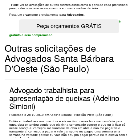
- Pode ver as avaliações de outros clientes assim como o perfil de cada profissional
para poder comparar os orçamentos e tomar a melhor decisão.
Peça um orçamento gratuitamente para
Advogados
.
é
gratuito e sem compromisso
Outras solicitações de
Advogados Santa Bárbara
D'Oeste (São Paulo)
Advogado trabalhista para
apresentação de queixas (Adelino
Simioni)
Publicado o 28-10-2019 em Adelino Simioni - Ribeirão Preto (São Paulo)
Então eu trabalhava em uma obra e ela me tirou nessa hora me transferiu para
outra obra entendeu sendo que ela tinha conversado comigo e que eu ia ficar só
nesse serviço aí começou me transfere de obra em obra e não me pagar vale
transporte aí começou a pagar o vale transporte me pagou uma semana uma
semana na verdade porque eu vale não deu pra pagar porque eu te estava sem o