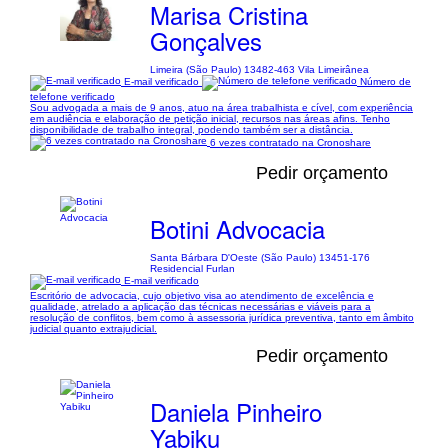
Marisa Cristina
Gonçalves
Limeira (São Paulo) 13482-463 Vila Limeirânea
E-mail verificado
Número de
telefone verificado
Sou advogada a mais de 9 anos, atuo na área trabalhista e cível, com experiência
em audiência e elaboração de petição inicial, recursos nas áreas afins. Tenho
disponibilidade de trabalho integral, podendo também ser a distância.
6 vezes contratado na Cronoshare
Pedir orçamento
Botini Advocacia
Santa Bárbara D'Oeste (São Paulo) 13451-176
Residencial Furlan
E-mail verificado
Escritório de advocacia, cujo objetivo visa ao atendimento de excelência e
qualidade, atrelado a aplicação das técnicas necessárias e viáveis para a
resolução de conflitos, bem como à assessoria jurídica preventiva, tanto em âmbito
judicial quanto extrajudicial.
Pedir orçamento
Daniela Pinheiro
Yabiku