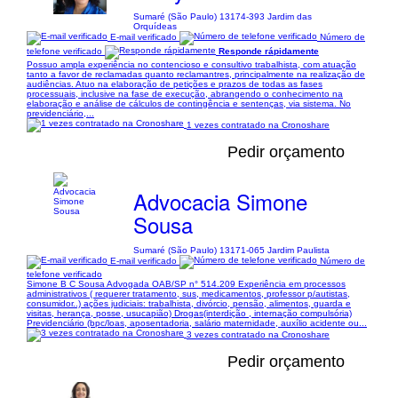
Sumaré (São Paulo) 13174-393 Jardim das
Orquídeas
E-mail verificado
Número de
telefone verificado
Responde rápidamente
Possuo ampla experiência no contencioso e consultivo trabalhista, com atuação
tanto a favor de reclamadas quanto reclamantres, principalmente na realização de
audiências. Atuo na elaboração de petições e prazos de todas as fases
processuais, inclusive na fase de execução, abrangendo o conhecimento na
elaboração e análise de cálculos de contingência e sentenças, via sistema. No
previdenciário,...
1 vezes contratado na Cronoshare
Pedir orçamento
Advocacia Simone
Sousa
Sumaré (São Paulo) 13171-065 Jardim Paulista
E-mail verificado
Número de
telefone verificado
Simone B C Sousa Advogada OAB/SP n° 514.209 Experiência em processos
administrativos ( requerer tratamento, sus, medicamentos, professor p/autistas,
consumidor..) ações judiciais: trabalhista, divórcio, pensão, alimentos, guarda e
visitas, herança, posse, usucapião) Drogas(interdição , internação compulsória)
Previdenciário (bpc/loas, aposentadoria, salário maternidade, auxílio acidente ou...
3 vezes contratado na Cronoshare
Pedir orçamento