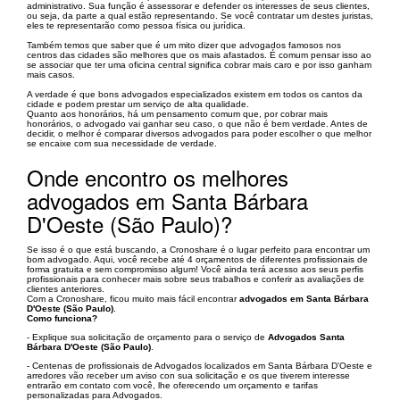
administrativo. Sua função é assessorar e defender os interesses de seus clientes,
ou seja, da parte a qual estão representando. Se você contratar um destes juristas,
eles te representarão como pessoa física ou jurídica.
Também temos que saber que é um mito dizer que advogados famosos nos
centros das cidades são melhores que os mais afastados. É comum pensar isso ao
se associar que ter uma oficina central significa cobrar mais caro e por isso ganham
mais casos.
A verdade é que bons advogados especializados existem em todos os cantos da
cidade e podem prestar um serviço de alta qualidade.
Quanto aos honorários, há um pensamento comum que, por cobrar mais
honorários, o advogado vai ganhar seu caso, o que não é bem verdade. Antes de
decidir, o melhor é comparar diversos advogados para poder escolher o que melhor
se encaixe com sua necessidade de verdade.
Onde encontro os melhores
advogados em Santa Bárbara
D'Oeste (São Paulo)?
Se isso é o que está buscando, a Cronoshare é o lugar perfeito para encontrar um
bom advogado. Aqui, você recebe até 4 orçamentos de diferentes profissionais de
forma gratuita e sem compromisso algum! Você ainda terá acesso aos seus perfis
profissionais para conhecer mais sobre seus trabalhos e conferir as avaliações de
clientes anteriores.
Com a Cronoshare, ficou muito mais fácil encontrar
advogados em Santa Bárbara
D'Oeste (São Paulo)
.
Como funciona?
- Explique sua solicitação de orçamento para o serviço de
Advogados Santa
Bárbara D'Oeste (São Paulo)
.
- Centenas de profissionais de Advogados localizados em Santa Bárbara D'Oeste e
arredores vão receber um aviso con sua solicitação e os que tiverem interesse
entrarão em contato com você, lhe oferecendo um orçamento e tarifas
personalizadas para Advogados.