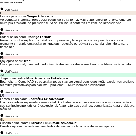
momento estou...
Verificada
FE
Felipe opina sobre
Sergio Advocacia
:
Ao contratei o serviço, pois decidi seguir de outra forma. Mas o atendimento foi excelente com
muita pró atividade do profissional. Salvei em meus contatos em caso de necessidade
Verificada
RA
Rafael opina sobre
Rodrigo Ferrari
:
Paciente, soube explicar os detalhes do processo, teve paciência, se prontificou a todo
momento e horário em auxiliar em qualquer questão ou dúvida que surgia, além de tomar a
frente nas...
Verificada
RN
Ray opina sobre
Ivan
:
Ótimo profissional, muito educado, tirou todas as dúvidas e resolveu o problema muito rápido!
Verificada
JM
Jorge opina sobre
Mms Advocacia Estratégica
:
Boa noite!... Como NÃO pude avaliar todos mas conversei com todos forão excelentes profissio
ais muito prestativos para com meu problema!... Muito bom os profissionais.
Verificada
LR
Larissa opina sobre
Escritório De Advocacia
:
É um verdadeiro especialista em direito! Sua habilidade em analisar casos é impressionante e
seu conhecimento jurídico é excepcional. A atenção aos detalhes, comunicação clara e objetiva,
além da...
Verificada
GL
Gilberto opina sobre
Francine H S Simoni Advocacia
:
Dúvidas apresentadas foram resolvidas de imediato, ótimo para decisões rápidas.
Verificada