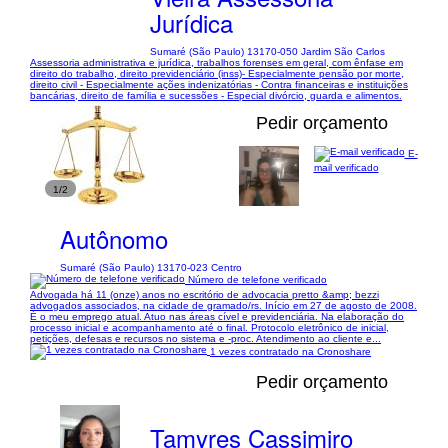
Jurídica
Sumaré (São Paulo) 13170-050 Jardim São Carlos
Assessoria administrativa e jurídica, trabalhos forenses em geral, com ênfase em
direito do trabalho, direito previdenciário (inss)- Especialmente pensão por morte,
direito civil - Especialmente ações indenizatórias - Contra financeiras e instituições
bancárias, direito de família e sucessões - Especial divórcio, guarda e alimentos.
Pedir orçamento
E-
mail verificado
1/2
Autônomo
Sumaré (São Paulo) 13170-023 Centro
Número de telefone verificado
Advogada há 11 (onze) anos no escritório de advocacia pretto &amp; bezzi
advogados associados, na cidade de gramado/rs. Início em 27 de agosto de 2008.
É o meu emprego atual. Atuo nas áreas cível e previdenciária. Na elaboração do
processo inicial e acompanhamento até o final. Protocolo eletrônico de inicial,
petições, defesas e recursos no sistema e -proc. Atendimento ao cliente e...
1 vezes contratado na Cronoshare
Pedir orçamento
Tamyres Cassimiro