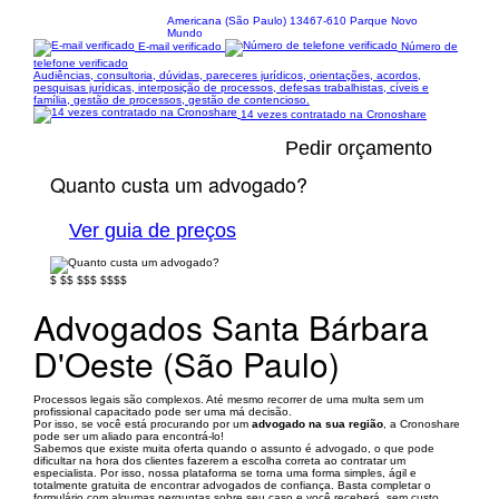
Americana (São Paulo) 13467-610 Parque Novo
Mundo
E-mail verificado
Número de
telefone verificado
Audiências, consultoria, dúvidas, pareceres jurídicos, orientações, acordos,
pesquisas jurídicas, interposição de processos, defesas trabalhistas, cíveis e
família, gestão de processos, gestão de contencioso.
14 vezes contratado na Cronoshare
Pedir orçamento
Quanto custa um advogado?
Ver guia de preços
$
$$
$$$
$$$$
Advogados Santa Bárbara
D'Oeste (São Paulo)
Processos legais são complexos. Até mesmo recorrer de uma multa sem um
profissional capacitado pode ser uma má decisão.
Por isso, se você está procurando por um
advogado na sua região
, a Cronoshare
pode ser um aliado para encontrá-lo!
Sabemos que existe muita oferta quando o assunto é advogado, o que pode
dificultar na hora dos clientes fazerem a escolha correta ao contratar um
especialista. Por isso, nossa plataforma se torna uma forma simples, ágil e
totalmente gratuita de encontrar advogados de confiança. Basta completar o
formulário com algumas perguntas sobre seu caso e você receberá, sem custo