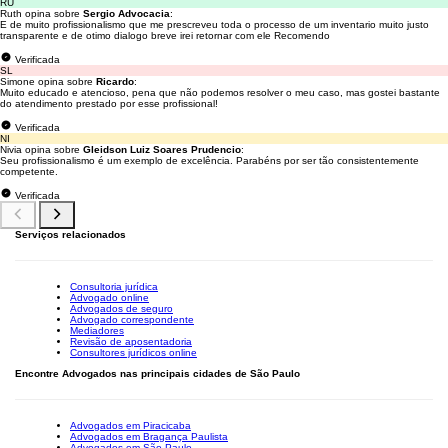
RU
Ruth opina sobre
Sergio Advocacia
:
E de muito profissionalismo que me prescreveu toda o processo de um inventario muito justo
transparente e de otimo dialogo breve irei retornar com ele Recomendo
Verificada
SL
Simone opina sobre
Ricardo
:
Muito educado e atencioso, pena que não podemos resolver o meu caso, mas gostei bastante
do atendimento prestado por esse profissional!
Verificada
NI
Nivia opina sobre
Gleidson Luiz Soares Prudencio
:
Seu profissionalismo é um exemplo de excelência. Parabéns por ser tão consistentemente
competente.
Verificada
Serviços relacionados
Consultoria jurídica
Advogado online
Advogados de seguro
Advogado correspondente
Mediadores
Revisão de aposentadoria
Consultores jurídicos online
Encontre Advogados nas principais cidades de São Paulo
Advogados em Piracicaba
Advogados em Bragança Paulista
Advogados em São Paulo