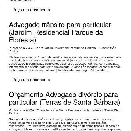
cartão de ônibus...
Peça um orçamento
Advogado trânsito para particular
(Jardim Residencial Parque da
Floresta)
Publicado o 7-4-2022 em Jardim Residencial Parque da Floresta - Sumaré (São
Paulo)
Olá boa tarde! tenho 1 carro da localiza fornecido pela empresa e qdo existe multa
ela eh debitada do meu cartão de crédito. Hoje recebi um relatório com casos
desde 2020 E com multas com valores acima de 3000,00. Ao falar com a localiza
informaram ser devido “fator de agravamento”. Como não identifiquei condutor não
tenho pontos na carteira, mas um valor absurdo para pagar. A lei mudou...
Peça um orçamento
Orçamento Advogado divórcio para
particular (Terras de Santa Bárbara)
Publicado o 26-2-2025 em Terras de Santa Bárbara - Santa Bárbara D'Oeste (São
Paulo)
Gostaria de fazer um divórcio amigável, e deixar a casa que temos para uso e
frutos em nome do meu filho de 7 anos, e eu juliana como a proprietária
responsável,. Por gentileza gostaria do orçamento de quantos ficaria o serviço do
advogado + taxa do cartório e partilha dos bens. É muito muito importante que me