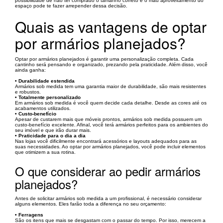
possibilidade de não ter comprado o tamanho correto e o mau aproveitamento do
espaço pode te fazer arrepender dessa decisão.
Quais as vantagens de optar
por armários planejados?
Optar por armários planejados é garantir uma personalização completa. Cada
cantinho será pensando e organizado, prezando pela praticidade. Além disso, você
ainda ganha:
• Durabilidade estendida
Armários sob medida tem uma garantia maior de durabilidade, são mais resistentes
e robustos.
• Totalmente personalizado
Em armários sob medida é você quem decide cada detalhe. Desde as cores até os
acabamentos utilizados.
• Custo-benefício
Apesar de custarem mais que móveis prontos, armários sob medida possuem um
custo-benefício excelente. Afinal, você terá armários perfeitos para os ambientes do
seu imóvel e que irão durar mais.
• Praticidade para o dia a dia
Nas lojas você dificilmente encontrará acessórios e layouts adequados para as
suas necessidades. Ao optar por armários planejados, você pode incluir elementos
que otimizem a sua rotina.
O que considerar ao pedir armários
planejados?
Antes de solicitar armários sob medida a um profissional, é necessário considerar
alguns elementos. Eles farão toda a diferença no seu orçamento:
• Ferragens
São os itens que mais se desgastam com o passar do tempo. Por isso, merecem a