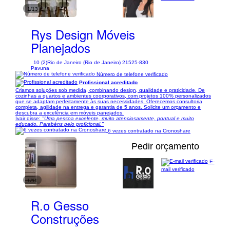
1/13
Rys Design Móveis
Planejados
10 (2)
Rio de Janeiro (Rio de Janeiro) 21525-830
Pavuna
Número de telefone verificado
Profissional acreditado
Criamos soluções sob medida, combinando design, qualidade e praticidade. De
cozinhas a quartos e ambientes coorporativos, com projetos 100% personalizados
que se adaptam perfeitamente às suas necessidades. Oferecemos consultoria
completa, agilidade na entrega e garantia de 5 anos. Solicite um orçamento e
descubra a excelência em móveis panejados.
Ivair disse:
"Uma pessoa excelente, muito atenciosamente, pontual e muito
educado. Parabéns pelo proficional."
6 vezes contratado na Cronoshare
Pedir orçamento
E-
mail verificado
1/11
R.o Gesso
Construções