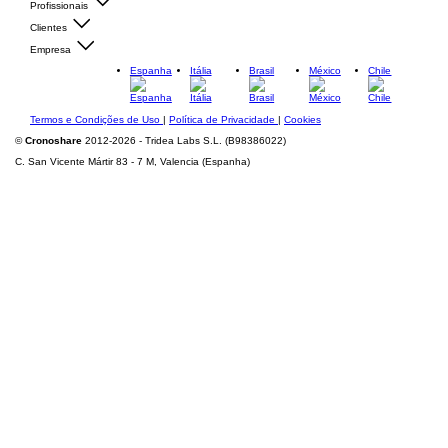
Profissionais
Clientes
Empresa
Espanha
Itália
Brasil
México
Chile
Termos e Condições de Uso
|
Política de Privacidade
|
Cookies
©
Cronoshare
2012-2026 - Tridea Labs S.L. (B98386022)
C. San Vicente Mártir 83 - 7 M, Valencia (Espanha)