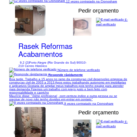
12 vezes contratado na Cronoshare
Pedir orçamento
E-
mail verificado
1/12
Rasek Reformas
Acabamentos
9,2 (2)
Porto Alegre (Rio Grande do Sul) 90010-
210 Centro Histórico
Número de telefone verificado
Responde rápidamente
Boa tarde. Trabalho a 15 anos no ramo da construçao civil desenvolvo empresa de
construçao civil de 2003 a 2013 Apos estou trabalhando autonomo em imobiliarias
e aplicativos Gostaria de ampliar meus trabalhos pois tenho equipe para atender
mais demanda Fizemos um trabalho com preço justo e bem feito com
responsabilidade e capricho
Maurício disse:
"ótimo profissional , com certeza indico a outra pessoa ou se
precisar de novo não tenho duvidas em entrar em contato"
9 vezes contratado na Cronoshare
Pedir orçamento
E-
mail verificado
1/7