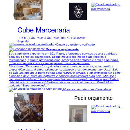
E-
mail verificado
1/25
Cube Marcenaria
9,5 (12)
São Paulo (São Paulo) 08371-110 Jardim
Augusto
Número de telefone verificado
Responde rápidamente
Sou carpinteiro experiente em São Paulo, oferecendo serviços de alta qualidade
para seus projetos em madeira. Desde móveis sob medida até reparos e
restaurações, garanto profissionalismo, atenção aos detalhes e entrega no prazo.
Entre em contato e solicite um orçamento sem compromisso.
Elias disse:
"Esse rapaz foi o primeiro a me contatar e, acredite, com o melhor
preço! Além disso, é super talentoso, caprichoso e extremamente atencioso. Saiu
de São Mateus até a Barra Funda para realizar o serviço, e eu simplesmente adorei
o trabalho dele. Moro na Inglaterra e conseguimos resolver tudo pelo WhatsApp
com muita facilidade. Ele me surpreendeu com seu capricho e dedicação. Contato
dele foi salvo com sucesso! Profissionais como você são raros no Brasil. Muito
obrigado! Super recomendo!"
20 vezes contratado na Cronoshare
Pedir orçamento
E-
mail verificado
1/12