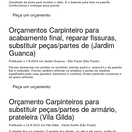
chanfrado da porta para receber o vidro. E o batente para fixar na parede.
Confeccionar e entregar peça pronta.
Peça um orçamento
Orçamentos Carpinteiro para
acabamento final, reparar fissuras,
substituir peças/partes de (Jardim
Guanca)
Publicado o 7-8-2024 em Jardim Guanca - São Paulo (São Paulo)
Preciso desmontar um armário no escritório, preciso parti-Lo, arrancá-Lo da parede.
Ele é embutido. Preciso também reformar os armários e portas de madeira
espalhados pela casa (quartos, banheiros e cozinha). Esses pretendo conservar e
só quero reformar.
Peça um orçamento
Orçamento Carpinteiros para
substituir peças/partes de armário,
prateleira (Vila Gilda)
Publicado o 12-8-2021 em Vila Gilda - Santo André (São Paulo)
O armário fica no corredor. O registro fica dentro, no alto e ele vazou, então foi