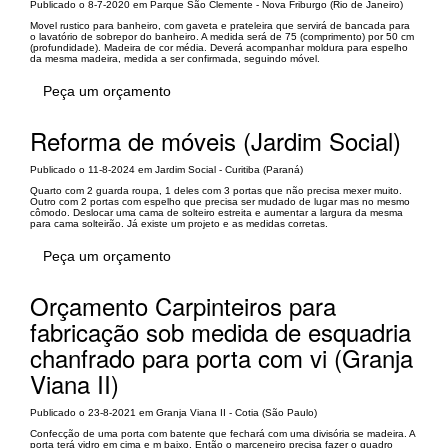
Publicado o 8-7-2020 em Parque São Clemente - Nova Friburgo (Rio de Janeiro)
Movel rustico para banheiro, com gaveta e prateleira que servirá de bancada para
o lavatório de sobrepor do banheiro. A medida será de 75 (comprimento) por 50 cm
(profundidade). Madeira de cor média. Deverá acompanhar moldura para espelho
da mesma madeira, medida a ser confirmada, seguindo móvel.
Peça um orçamento
Reforma de móveis (Jardim Social)
Publicado o 11-8-2024 em Jardim Social - Curitiba (Paraná)
Quarto com 2 guarda roupa, 1 deles com 3 portas que não precisa mexer muito.
Outro com 2 portas com espelho que precisa ser mudado de lugar mas no mesmo
cômodo. Deslocar uma cama de solteiro estreita e aumentar a largura da mesma
para cama solteirão. Já existe um projeto e as medidas corretas.
Peça um orçamento
Orçamento Carpinteiros para
fabricação sob medida de esquadria
chanfrado para porta com vi (Granja
Viana II)
Publicado o 23-8-2021 em Granja Viana II - Cotia (São Paulo)
Confecção de uma porta com batente que fechará com uma divisória se madeira. A
porta terá vidro em cima e m baixo. Então o marceneiro precisa fazer o quadro