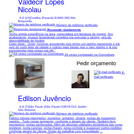
Valdecir Lopes
Nicolau
9,6 (10)
Curitiba (Paraná) 81860-390 Alto
Boqueirão
Número de telefone verificado
Responde rápidamente
Tenho ampla experiência na área, especialista em literatura de projeto, fino
acabamento, possuo ferramental completa pra executar o serviço, veículo,
disponibilidade de horário
Celso disse:
"Justo, honesto recomendo pois tenho um vizinho marceneiro e ele
veio do outro lado da cidade e cobrou mais barato que o meu vizinho e já vou
encomendar mais coisas pra ele."
34 vezes contratado na Cronoshare
Pedir orçamento
E-
mail verificado
1/12
Edilson Juvêncio
9,8 (7)
São Paulo (São Paulo) 03978-510 Jardim
São Roberto
Número de telefone verificado
Fabrico móveis planejados, roupeiros, armários, closets, portas de passagem,
painéis... Tudo nesse segmento, conforme o desejo do cliente. Também faço
montagens, portas sanfonadas. Além de algumas utilidades domésticas tais como,
revisteiro, porta-canetas, porta-chaves, porta-controle e quaisquer outros pedidos
conforme desejo do cliente. Gosto de trabalhar com honestidade,...