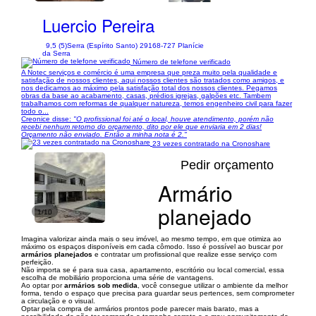
Luercio Pereira
9,5 (5)
Serra (Espírito Santo) 29168-727 Planície
da Serra
Número de telefone verificado
A Notec serviços e comércio é uma empresa que preza muito pela qualidade e
satisfação de nossos clientes, aqui nossos clientes são tratados como amigos, e
nos dedicamos ao máximo pela satisfação total dos nossos clientes. Pegamos
obras da base ao acabamento, casas, prédios igrejas, galpões etc. Tambem
trabalhamos com reformas de qualquer natureza, temos engenheiro civil para fazer
todo o...
Creonice disse:
"O profissional foi até o local, houve atendimento, porém não
recebi nenhum retorno do orçamento, dito por ele que enviaria em 2 dias!
Orçamento não enviado. Então a minha nota é 2."
23 vezes contratado na Cronoshare
Pedir orçamento
Armário
planejado
1/10
Imagina valorizar ainda mais o seu imóvel, ao mesmo tempo, em que otimiza ao
máximo os espaços disponíveis em cada cômodo. Isso é possível ao buscar por
armários planejados
e contratar um profissional que realize esse serviço com
perfeição.
Não importa se é para sua casa, apartamento, escritório ou local comercial, essa
escolha de mobiliário proporciona uma série de vantagens.
Ao optar por
armários sob medida
, você consegue utilizar o ambiente da melhor
forma, tendo o espaço que precisa para guardar seus pertences, sem comprometer
a circulação e o visual.
Optar pela compra de armários prontos pode parecer mais barato, mas a