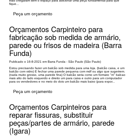
elas chegaram sem o espaço para adicionar uma peça fundamental para que
fique...
Peça um orçamento
Orçamentos Carpinteiro para
fabricação sob medida de armário,
parede ou frisos de madeira (Barra
Funda)
Publicado o 16-8-2021 em Barra Funda - São Paulo (São Paulo)
Estou precisando fazer um balcão sob medida para uma loja. (balcão caixa, e um
balcão com vidro) E fechar uma parede pequena com mdf ou algo que sugerirem.
(nada muito grosso, uma parede fina) O balcão seria como um formato "m" balcao
mais alto do lado esquerdo e direito um para caixa e outro para um computador
para os vendedores e no meio do dois um balcão mais baixo (para expor...
Peça um orçamento
Orçamentos Carpinteiros para
reparar fissuras, substituir
peças/partes de armário, parede
(Igara)