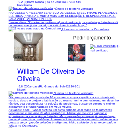
9,2 (3)
Barra Mansa (Rio de Janeiro) 27338-540
Roselândia
Número de telefone verificado
R.O GESSO APRESENTA SERVISÇO DE GESSO, STEEL FRAME PLANEJADOS,
ELETRICA,PINTURA E MUITO MAIS COM DEDICAÇÃO E RESPONSABILIDADE
PARA VOCÊ. VENHA CONFERIR
Simone disse:
"Exceleente profissional, muito educado, respeitador,o trabalho está
no começo,mas já dá pra vê que está ficando muito bom, "
21 vezes contratado na Cronoshare
Pedir orçamento
E-
mail verificado
1/19
William De Oliveira De
Oliveira
9,8 (6)
Canoas (Rio Grande do Sul) 92120-101
Niterói
Número de telefone verificado
Olá, sou marceneiro a mais de 10 anos tenho ampla experiência em móveis sob
medida, desde o projeto a fabricação do mesmo, tenho conhecimento em desenho
técnico, boa desenvoltura na solução de problemas, buscando sempre o melhor
acabamento e funcionalidade em meus móveis.
Alexandre disse:
"Wiliam efetuou um ótimo trabalho com todas as ferramentas
necessárias e sua mão de obra caprichosa. Utilizou de recursos próprios e
experiência na execução do trabalho. Me surpreendeu a disposição em entregar
um serviço de ótima qualidade. Apresenta/ informa sobre eventuais problemas que
possam surgir , propõe soluções inteligentes. Muito satisfeito de ter encontrado o
Wiliam no Cronoshare!"