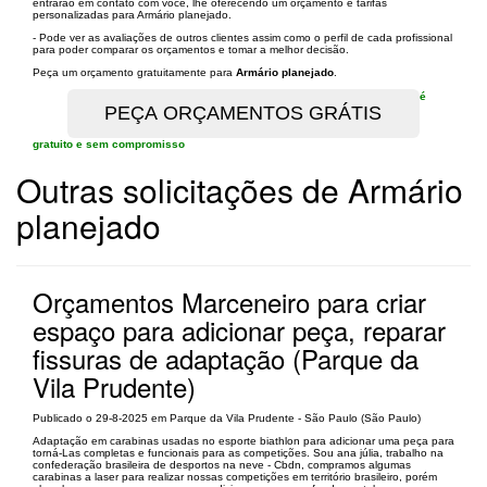
entrarão em contato com você, lhe oferecendo um orçamento e tarifas
personalizadas para Armário planejado.
- Pode ver as avaliações de outros clientes assim como o perfil de cada profissional
para poder comparar os orçamentos e tomar a melhor decisão.
Peça um orçamento gratuitamente para
Armário planejado
.
é
gratuito e sem compromisso
Outras solicitações de Armário
planejado
Orçamentos Marceneiro para criar
espaço para adicionar peça, reparar
fissuras de adaptação (Parque da
Vila Prudente)
Publicado o 29-8-2025 em Parque da Vila Prudente - São Paulo (São Paulo)
Adaptação em carabinas usadas no esporte biathlon para adicionar uma peça para
torná-Las completas e funcionais para as competições. Sou ana júlia, trabalho na
confederação brasileira de desportos na neve - Cbdn, compramos algumas
carabinas a laser para realizar nossas competições em território brasileiro, porém