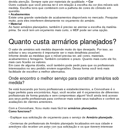
devida atenção. Sempre opte por materiais de qualidade.
• Cor
Outro cuidado que você precisa ter é em relação à escolha da cor dos móveis sob
medida. Escolha tons que combinem com a palheta de cores do cômodo em
questão.
• Acabamentos
Existe uma grande variedade de acabamentos disponíveis no mercado. Pesquise
muito, pois eles interferem diretamente no orçamento do armário.
• Material
Ao fazer armários planejados, também é preciso se atentar a escolha da matéria-
prima. Se você tem um orçamento mais curto, o MDF pode ser uma opção.
Quanto custa armários planejados?
O valor de armários sob medida depende muito do tipo desejado. Por isso, ao
solicitar o seu orçamento é importante ser o mais detalhista possível.
Informe desde as medidas que o móvel precisa ter, até cores, materiais,
acabamentos e ferragens. Também considere o prazo. Quanto mais curto ele for,
mais caro ficarão os valores.
Em caso de alguma dúvida, você também pode pedir para que os profissionais
interessados no seu pedido enviem sugestões. Dessa forma você terá mais
facilidade de escolher a melhor alternativa.
Onde encontro o melhor serviço para construir armários sob
medida?
Se está buscando por bons profissionais e estabelecimentos, a Cronoshare é o
lugar perfeito para encontrá-los. Aqui, você recebe até 4 orçamentos de diferentes
profissionais de forma gratuita e sem compromisso algum! Você ainda terá acesso
aos seus perfis profissionais para conhecer mais sobre seus trabalhos e conferir as
avaliações de clientes anteriores.
Com a Cronoshare, ficou muito mais fácil ter
armários planejados
.
Como funciona?
- Explique sua solicitação de orçamento para o serviço de
Armário planejado
.
- Centenas de profissionais de Armário planejado localizados em sua cidade e
arredores vão receber um aviso con sua solicitação e os que tiverem interesse