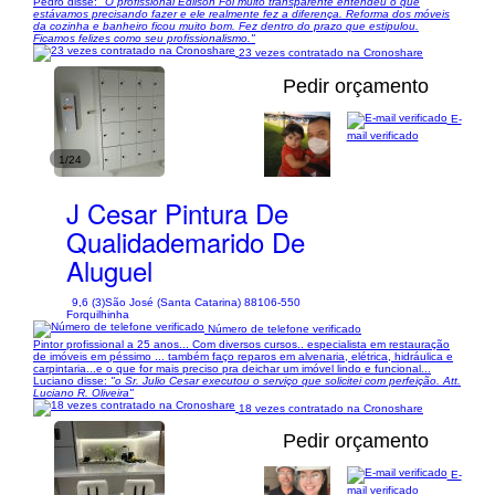
Pedro disse:
"O profissional Edilson Foi muito transparente entendeu o que
estávamos precisando fazer e ele realmente fez a diferença. Reforma dos móveis
da cozinha e banheiro ficou muito bom. Fez dentro do prazo que estipulou.
Ficamos felizes como seu profissionalismo."
23 vezes contratado na Cronoshare
Pedir orçamento
E-
mail verificado
1/24
J Cesar Pintura De
Qualidademarido De
Aluguel
9,6 (3)
São José (Santa Catarina) 88106-550
Forquilhinha
Número de telefone verificado
Pintor profissional a 25 anos... Com diversos cursos.. especialista em restauração
de imóveis em péssimo ... também faço reparos em alvenaria, elétrica, hidráulica e
carpintaria...e o que for mais preciso pra deichar um imóvel lindo e funcional...
Luciano disse:
"o Sr. Julio Cesar executou o serviço que solicitei com perfeição. Att.
Luciano R. Oliveira"
18 vezes contratado na Cronoshare
Pedir orçamento
E-
mail verificado