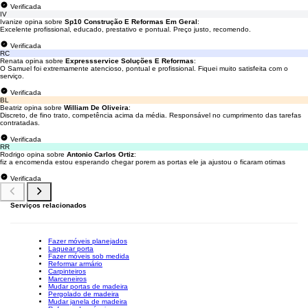
Verificada
IV
Ivanize opina sobre
Sp10 Construção E Reformas Em Geral
:
Excelente profissional, educado, prestativo e pontual. Preço justo, recomendo.
Verificada
RC
Renata opina sobre
Expressservice Soluções E Reformas
:
O Samuel foi extremamente atencioso, pontual e profissional. Fiquei muito satisfeita com o
serviço.
Verificada
BL
Beatriz opina sobre
William De Oliveira
:
Discreto, de fino trato, competência acima da média. Responsável no cumprimento das tarefas
contratadas.
Verificada
RR
Rodrigo opina sobre
Antonio Carlos Ortiz
:
fiz a encomenda estou esperando chegar porem as portas ele ja ajustou o ficaram otimas
Verificada
Serviços relacionados
Fazer móveis planejados
Laquear porta
Fazer móveis sob medida
Reformar armário
Carpinteiros
Marceneiros
Mudar portas de madeira
Pergolado de madeira
Mudar janela de madeira