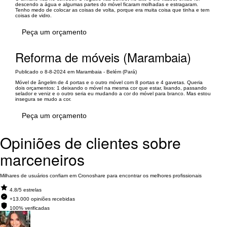
descendo a água e algumas partes do móvel ficaram molhadas e estragaram.
Tenho medo de colocar as coisas de volta, porque era muita coisa que tinha e tem
coisas de vidro.
Peça um orçamento
Reforma de móveis (Marambaia)
Publicado o 8-8-2024 em Marambaia - Belém (Pará)
Móvel de ângelim de 4 portas e o outro móvel com 8 portas e 4 gavetas. Queria
dois orçamentos: 1 deixando o móvel na mesma cor que estar, lixando, passando
selador e veniz e o outro seria eu mudando a cor do móvel para branco. Mas estou
insegura se mudo a cor.
Peça um orçamento
Opiniões de clientes sobre
marceneiros
Milhares de usuários confiam em Cronoshare para encontrar os melhores profissionais
4.8/5 estrelas
+13.000 opiniões recebidas
100% verificadas