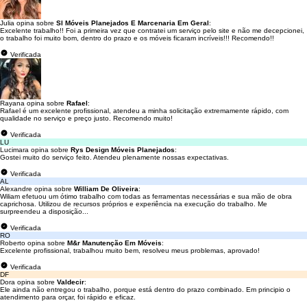
Julia opina sobre
Sl Móveis Planejados E Marcenaria Em Geral
:
Excelente trabalho!! Foi a primeira vez que contratei um serviço pelo site e não me decepcionei,
o trabalho foi muito bom, dentro do prazo e os móveis ficaram incríveis!!! Recomendo!!
Verificada
Rayana opina sobre
Rafael
:
Rafael é um excelente profissional, atendeu a minha solicitação extremamente rápido, com
qualidade no serviço e preço justo. Recomendo muito!
Verificada
LU
Lucimara opina sobre
Rys Design Móveis Planejados
:
Gostei muito do serviço feito. Atendeu plenamente nossas expectativas.
Verificada
AL
Alexandre opina sobre
William De Oliveira
:
Wiliam efetuou um ótimo trabalho com todas as ferramentas necessárias e sua mão de obra
caprichosa. Utilizou de recursos próprios e experiência na execução do trabalho. Me
surpreendeu a disposição...
Verificada
RO
Roberto opina sobre
M&r Manutenção Em Móveis
:
Excelente profissional, trabalhou muito bem, resolveu meus problemas, aprovado!
Verificada
DF
Dora opina sobre
Valdecir
:
Ele ainda não entregou o trabalho, porque está dentro do prazo combinado. Em principio o
atendimento para orçar, foi rápido e eficaz.