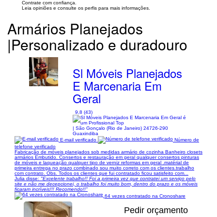
Contrate com confiança.
Leia opiniões e consulte os perfis para mais informações.
Armários Planejados
|Personalizado e duradouro
Sl Móveis Planejados
E Marcenaria Em
Geral
9,8 (43)
| São Gonçalo (Rio de Janeiro) 24726-290
Guaxindiba
E-mail verificado
Número de
telefone verificado
Fabricação de móveis planejados sob medidas armário de cozinha Banheiro closets
armários Embutido. Consertos e restauração em geral qualquer consertos pinturas
de móveis e laqueação qualquer tipo de verniz reformas em geral .matérial de
primeira entrega no prazo combinado sou muito correto com os clientes.trabalho
com contrato. Obs. Todos os clientes que fui contratado ficou satisfeito com...
Julia disse:
"Excelente trabalho!! Foi a primeira vez que contratei um serviço pelo
site e não me decepcionei, o trabalho foi muito bom, dentro do prazo e os móveis
ficaram incríveis!!! Recomendo!!"
64 vezes contratado na Cronoshare
Pedir orçamento