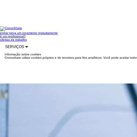
entrar
peça um orçamento gratuitamente
é um profissional?
ofertas de trabalho
SERVIÇOS
Informação sobre cookies
Cronoshare utiliza cookies próprios e de terceiros para fins analíticos. Você pode aceitar to
mais informações
.