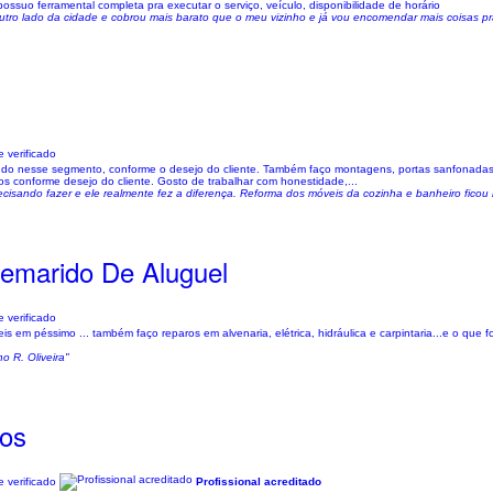
possuo ferramental completa pra executar o serviço, veículo, disponibilidade de horário
utro lado da cidade e cobrou mais barato que o meu vizinho e já vou encomendar mais coisas pr
 verificado
. Tudo nesse segmento, conforme o desejo do cliente. Também faço montagens, portas sanfonadas
dos conforme desejo do cliente. Gosto de trabalhar com honestidade,...
ecisando fazer e ele realmente fez a diferença. Reforma dos móveis da cozinha e banheiro fico
demarido De Aluguel
 verificado
is em péssimo ... também faço reparos em alvenaria, elétrica, hidráulica e carpintaria...e o que f
no R. Oliveira"
dos
 verificado
Profissional acreditado