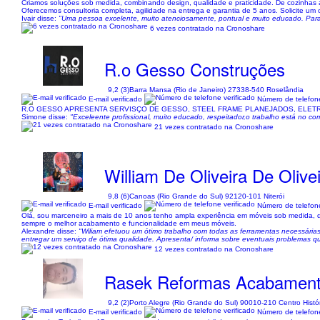
Criamos soluções sob medida, combinando design, qualidade e praticidade. De cozinhas 
Oferecemos consultoria completa, agilidade na entrega e garantia de 5 anos. Solicite u
Ivair disse:
"Uma pessoa excelente, muito atenciosamente, pontual e muito educado. Parab
6 vezes contratado na Cronoshare
R.o Gesso Construções
9,2 (3)
Barra Mansa (Rio de Janeiro) 27338-540 Roselândia
E-mail verificado
Número de telefone
R.O GESSO APRESENTA SERVISÇO DE GESSO, STEEL FRAME PLANEJADOS, ELETR
Simone disse:
"Exceleente profissional, muito educado, respeitador,o trabalho está no c
21 vezes contratado na Cronoshare
William De Oliveira De Olive
9,8 (6)
Canoas (Rio Grande do Sul) 92120-101 Niterói
E-mail verificado
Número de telefone
Olá, sou marceneiro a mais de 10 anos tenho ampla experiência em móveis sob medida,
sempre o melhor acabamento e funcionalidade em meus móveis.
Alexandre disse:
"Wiliam efetuou um ótimo trabalho com todas as ferramentas necessárias
entregar um serviço de ótima qualidade. Apresenta/ informa sobre eventuais problemas que
12 vezes contratado na Cronoshare
Rasek Reformas Acabamen
9,2 (2)
Porto Alegre (Rio Grande do Sul) 90010-210 Centro Histó
E-mail verificado
Número de telefone