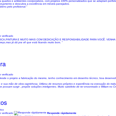
a quartos e ambientes coorporativos, com projetos 100% personalizados que se adaptam perfei
m orçamento e descubra a excelência em móveis panejados.
éns pelo proficional."
 verificado
ICA,PINTURA E MUITO MAIS COM DEDICAÇÃO E RESPONSABILIDADE PARA VOCÊ. VENHA
omeço,mas já dá pra vê que está ficando muito bom, "
ira
 verificado
 desde o projeto a fabricação do mesmo, tenho conhecimento em desenho técnico, boa desenvol
 e sua mão de obra caprichosa. Utilizou de recursos próprios e experiência na execução do tra
 possam surgir , propõe soluções inteligentes. Muito satisfeito de ter encontrado o Wiliam no C
tos
rico
 verificado
Responde rápidamente