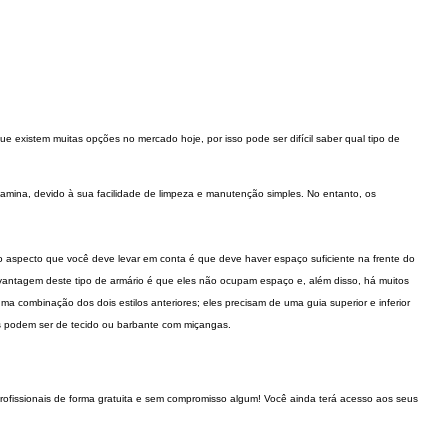
existem muitas opções no mercado hoje, por isso pode ser difícil saber qual tipo de
amina, devido à sua facilidade de limpeza e manutenção simples. No entanto, os
o aspecto que você deve levar em conta é que deve haver espaço suficiente na frente do
pal vantagem deste tipo de armário é que eles não ocupam espaço e, além disso, há muitos
 combinação dos dois estilos anteriores; eles precisam de uma guia superior e inferior
as podem ser de tecido ou barbante com miçangas.
rofissionais de forma gratuita e sem compromisso algum! Você ainda terá acesso aos seus