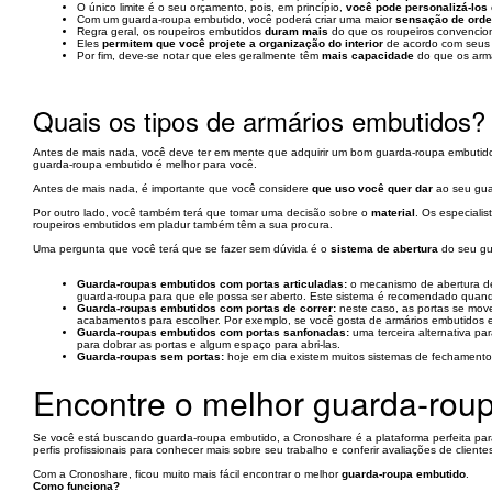
O único limite é o seu orçamento, pois, em princípio,
você pode personalizá-los
Com um guarda-roupa embutido, você poderá criar uma maior
sensação de ord
Regra geral, os roupeiros embutidos
duram mais
do que os roupeiros convencio
Eles
permitem que você projete a organização do interior
de acordo com seus 
Por fim, deve-se notar que eles geralmente têm
mais capacidade
do que os armá
Quais os tipos de armários embutidos?
Antes de mais nada, você deve ter em mente que adquirir um bom guarda-roupa embutido é
guarda-roupa embutido é melhor para você.
Antes de mais nada, é importante que você considere
que uso você quer dar
ao seu gua
Por outro lado, você também terá que tomar uma decisão sobre o
material
. Os especiali
roupeiros embutidos em pladur também têm a sua procura.
Uma pergunta que você terá que se fazer sem dúvida é o
sistema de abertura
do seu gu
Guarda-roupas embutidos com portas articuladas:
o mecanismo de abertura des
guarda-roupa para que ele possa ser aberto. Este sistema é recomendado quand
Guarda-roupas embutidos com portas de correr:
neste caso, as portas se movem
acabamentos para escolher. Por exemplo, se você gosta de armários embutidos 
Guarda-roupas embutidos com portas sanfonadas:
uma terceira alternativa pa
para dobrar as portas e algum espaço para abri-las.
Guarda-roupas sem portas:
hoje em dia existem muitos sistemas de fechamento 
Encontre o melhor guarda-rou
Se você está buscando guarda-roupa embutido, a Cronoshare é a plataforma perfeita para
perfis profissionais para conhecer mais sobre seu trabalho e conferir avaliações de clientes
Com a Cronoshare, ficou muito mais fácil encontrar o melhor
guarda-roupa embutido
.
Como funciona?