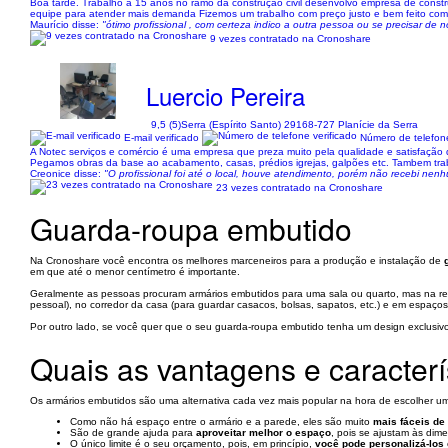
Boa tarde. Trabalho a 15 anos no ramo da construçao civil desenvolvo empresa de constru
equipe para atender mais demanda Fizemos um trabalho com preço justo e bem feito com
Maurício disse:
"ótimo profissional , com certeza indico a outra pessoa ou se precisar de
9 vezes contratado na Cronoshare
Luercio Pereira
9,5 (5)
Serra (Espírito Santo) 29168-727 Planície da Serra
E-mail verificado
Número de telefone
A Notec serviços e comércio é uma empresa que preza muito pela qualidade e satisfação d
Pegamos obras da base ao acabamento, casas, prédios igrejas, galpões etc. Tambem traba
Creonice disse:
"O profissional foi até o local, houve atendimento, porém não recebi nen
23 vezes contratado na Cronoshare
Guarda-roupa embutido
Na Cronoshare você encontra os melhores marceneiros para a produção e instalação de
em que até o menor centímetro é importante.
Geralmente as pessoas procuram armários embutidos para uma sala ou quarto, mas na real
pessoal), no corredor da casa (para guardar casacos, bolsas, sapatos, etc.) e em espaç
Por outro lado, se você quer que o seu guarda-roupa embutido tenha um design exclusivo
Quais as vantagens e caracter
Os armários embutidos são uma alternativa cada vez mais popular na hora de escolher um
Como não há espaço entre o armário e a parede, eles são muito
mais fáceis de
São de grande ajuda para
aproveitar melhor o espaço
, pois se ajustam às dim
O único limite é o seu orçamento, pois, em princípio,
você pode personalizá-los