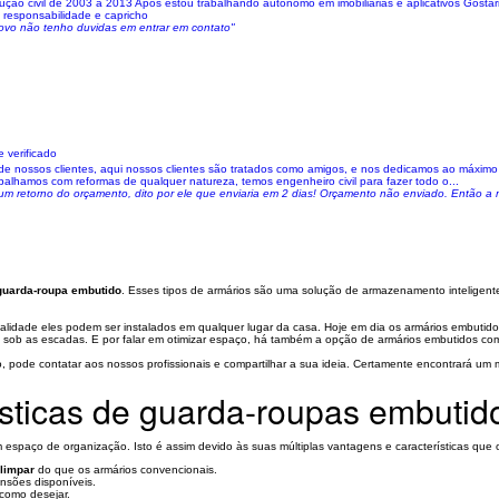
çao civil de 2003 a 2013 Apos estou trabalhando autonomo em imobiliarias e aplicativos Gostar
 responsabilidade e capricho
 novo não tenho duvidas em entrar em contato"
 verificado
e nossos clientes, aqui nossos clientes são tratados como amigos, e nos dedicamos ao máximo p
lhamos com reformas de qualquer natureza, temos engenheiro civil para fazer todo o...
hum retorno do orçamento, dito por ele que enviaria em 2 dias! Orçamento não enviado. Então a 
guarda-roupa embutido
. Esses tipos de armários são uma solução de armazenamento inteligent
idade eles podem ser instalados em qualquer lugar da casa. Hoje em dia os armários embutidos
os sob as escadas. E por falar em otimizar espaço, há também a opção de armários embutidos co
, pode contatar aos nossos profissionais e compartilhar a sua ideia. Certamente encontrará um
ísticas de guarda-roupas embutid
 espaço de organização. Isto é assim devido às suas múltiplas vantagens e características que
 limpar
do que os armários convencionais.
ensões disponíveis.
como desejar.