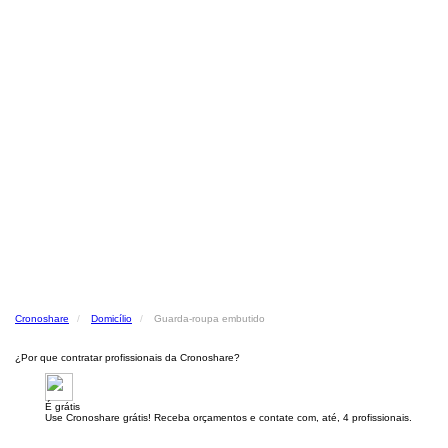
Cronoshare
Domicílio
Guarda-roupa embutido
¿Por que contratar profissionais da Cronoshare?
É grátis
Use Cronoshare grátis! Receba orçamentos e contate com, até, 4 profissionais.