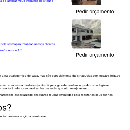
ia de ampliar meus trabalhos pois tenho
1/7
Pedir orçamento
ela satisfação total dos nossos clientes.
1/10
minha nota é 2."
Pedir orçamento
e para qualquer tipo de casa, mas são especialmente úteis naquelas com espaço limitado
 são comuns no banheiro (muito útil para guardar toalhas e produtos de higiene
m teto inclinado, caso você tenha um sótão que não esteja usando.
 marceneiro especializado em guarda-roupas embutidos para realizar os seus sonhos.
os?
 os tornam uma opção a considerar: