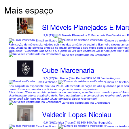
Mais espaço
Sl Móveis Planejados E Mar
9,8 (43)
E-mail verificado
Número de telefone
Fabricação de móveis planejados sob medidas armário de cozinha Banheiro closets armári
geral .matérial de primeira entrega no prazo combinado sou muito correto com os clientes.t
Julia disse:
"Excelente trabalho!! Foi a primeira vez que contratei um serviço pelo site e 
64 vezes contratado na Cronoshare
Cube Marcenaria
9,5 (12)
São Paulo (São Paulo) 08371-110 Jardim Augusto
E-mail verificado
Número de telefone
Sou carpinteiro experiente em São Paulo, oferecendo serviços de alta qualidade para se
prazo. Entre em contato e solicite um orçamento sem compromisso.
Elias disse:
"Esse rapaz foi o primeiro a me contatar e, acredite, com o melhor preço! Alé
simplesmente adorei o trabalho dele. Moro na Inglaterra e conseguimos resolver tudo pel
como você são raros no Brasil. Muito obrigado! Super recomendo!"
20 vezes contratado na Cronoshare
Valdecir Lopes Nicolau
9,6 (10)
Curitiba (Paraná) 81860-390 Alto Boqueirão
E-mail verificado
Número de telefone