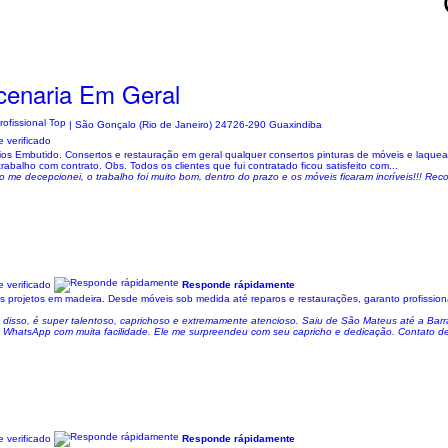
cenaria Em Geral
| São Gonçalo (Rio de Janeiro) 24726-290 Guaxindiba
 verificado
os Embutido. Consertos e restauração em geral qualquer consertos pinturas de móveis e laquea
rabalho com contrato. Obs. Todos os clientes que fui contratado ficou satisfeito com...
não me decepcionei, o trabalho foi muito bom, dentro do prazo e os móveis ficaram incríveis!!! Re
 verificado
Responde rápidamente
us projetos em madeira. Desde móveis sob medida até reparos e restaurações, garanto profissio
m disso, é super talentoso, caprichoso e extremamente atencioso. Saiu de São Mateus até a Barra
o WhatsApp com muita facilidade. Ele me surpreendeu com seu capricho e dedicação. Contato del
 verificado
Responde rápidamente