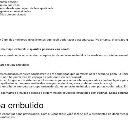
como desejar.
em
na sua casa.
nais, desde que sejam de boa qualidade.
gostos e necessidades.
rios convencionais.
 um dos melhores investimentos que você pode fazer para sua casa. No entanto, é verdade que 
rda-roupa embutido e
quantas pessoas vão usá-lo.
.
stas normalmente recomendam a aquisição de armários embutidos de madeira com interior em mel
arda-roupa embutido:
tes armários consiste simplesmente em dobradiças que permitem abrir e fechar a porta. O únic
o não há problemas de espaço na sala onde vai ser colocado.
 ao longo de um sistema de trilhos (um superior e outro inferior) para abrir e fechar. A princi
espelhados ou armários embutidos com portas de vidro, essa pode ser uma boa opção.
ra escolher o seu guarda-roupa embutido são os armários embutidos com portas sanfonadas. É uma
alternativos e muitas pessoas decidem instalar roupeiros embutidos com cortinas. Essas cortin
pa embutido
 encontrar bons profissionais. Com a Cronoshare você recebe até 4 orçamentos de diferentes p
 anteriores.