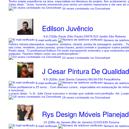
Tenho ampla experiência na área, especialista em literatura de projeto, fino acabamento, 
Celso disse:
"Justo, honesto recomendo pois tenho um vizinho marceneiro e ele veio do o
34 vezes contratado na Cronoshare
Edilson Juvêncio
9,8 (7)
São Paulo (São Paulo) 03978-510 Jardim São Roberto
E-mail verificado
Número de telefone
Fabrico móveis planejados, roupeiros, armários, closets, portas de passagem, painéis..
tais como, revisteiro, porta-canetas, porta-chaves, porta-controle e quaisquer outros pedi
Pedro disse:
"O profissional Edilson Foi muito transparente entendeu o que estávamos pr
estipulou. Ficamos felizes como seu profissionalismo."
23 vezes contratado na Cronoshare
J Cesar Pintura De Qualida
9,6 (3)
São José (Santa Catarina) 88106-550 Forquilhinha
E-mail verificado
Número de telefone
Pintor profissional a 25 anos... Com diversos cursos.. especialista em restauração de imóve
e funcional...
Luciano disse:
"o Sr. Julio Cesar executou o serviço que solicitei com perfeição. Att. Lucia
18 vezes contratado na Cronoshare
Rys Design Móveis Planeja
10 (2)
Rio de Janeiro (Rio de Janeiro) 21525-830 Pavuna
E-mail verificado
Número de telefone