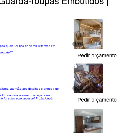
Guarda-roupas Embutidos |
1/25
ção qualquer tipo de verniz reformas em
comendo!!"
Pedir orçamento
nalismo, atenção aos detalhes e entrega no
1/12
 Funda para realizar o serviço, e eu
e foi salvo com sucesso! Profissionais
Pedir orçamento