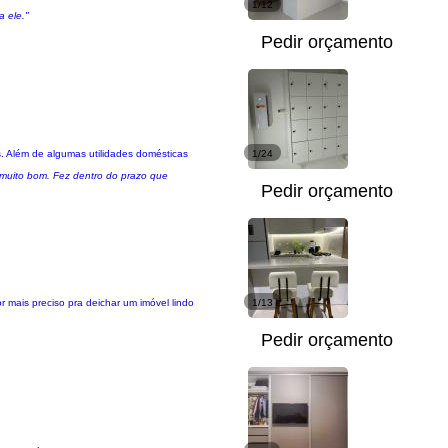
1/12
a ele."
Pedir orçamento
. Além de algumas utilidades domésticas
1/24
u muito bom. Fez dentro do prazo que
Pedir orçamento
or mais preciso pra deichar um imóvel lindo
1/13
Pedir orçamento