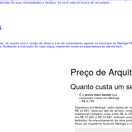
atender às suas necessidades e desejos. Se você está em busca de um projeto...
s
te-se, de acordo com o código de obras e a lei de zoneamento vigente no município de Maringá-P
a, facilitando a execução de cada etapa, mantendo todas as expectativas do cliente bem...
Preço de Arqui
Quanto custa um se
É o
preço mais barato
que
costumam cobrar em Maringá
↓
R$ 9.739
Arquitetos em Maringá: visão rápida de 
R$ 14.897. Varia por tipo de serviço, com
residencial completo custa entre R$ 11.0
em R$ 12.000 a R$ 14.897, indicado para
definidos. Acompanhamento de obra pode
Peça um orçamento local em Maringá e c