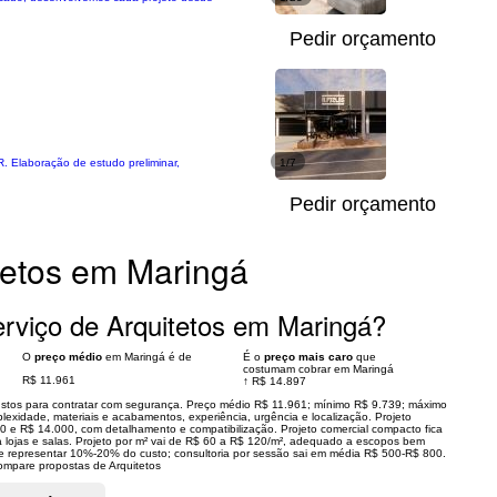
Pedir orçamento
R. Elaboração de estudo preliminar,
1/7
Pedir orçamento
tetos em Maringá
rviço de Arquitetos em Maringá?
O
preço médio
em Maringá é de
É o
preço mais caro
que
costumam cobrar em Maringá
R$ 11.961
↑
R$ 14.897
custos para contratar com segurança. Preço médio R$ 11.961; mínimo R$ 9.739; máximo
plexidade, materiais e acabamentos, experiência, urgência e localização. Projeto
00 e R$ 14.000, com detalhamento e compatibilização. Projeto comercial compacto fica
 lojas e salas. Projeto por m² vai de R$ 60 a R$ 120/m², adequado a escopos bem
 representar 10%-20% do custo; consultoria por sessão sai em média R$ 500-R$ 800.
ompare propostas de Arquitetos