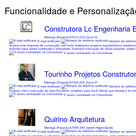
Funcionalidade e Personalizaçã
Construtora Lc Engenharia E
Maringá (Paraná) 87013-210 Zona 01
E-mail verificado
Número de telefone
Somos uma empresa de construção civil onde realizamos projetos arquitetônicos residenciai
incêndio para áreas comerciais e industriais. Fazemos execução de obras autorais, assim 
3 vezes contratado na Cronoshare
Tourinho Projetos Construto
Maringá (Paraná) 87020-025 Zona 07
E-mail verificado
Número de telefone
Projetos civil e execução de obra Escritório completo para você cliente que deseja i
5 vezes contratado na Cronoshare
Quirino Arquitetura
Maringá (Paraná) 87060-390 Jardim Higienópolis
E-mail verificado
Número de telefone
Carla Quirino é arquiteta e urbanista, fundadora da Quirino Arquitetura, uma empresa es