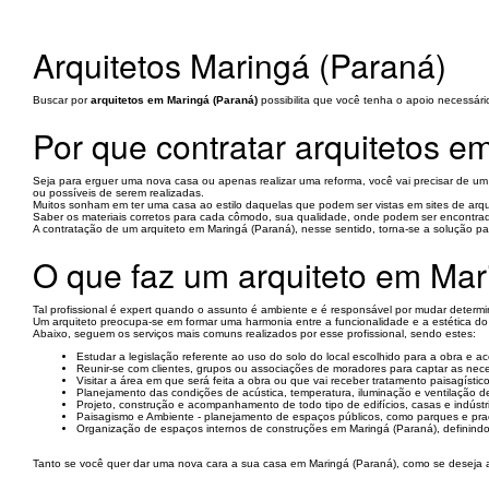
Arquitetos Maringá (Paraná)
Buscar por
arquitetos em Maringá (Paraná)
possibilita que você tenha o apoio necessário
Por que contratar arquitetos 
Seja para erguer uma nova casa ou apenas realizar uma reforma, você vai precisar de um
ou possíveis de serem realizadas.
Muitos sonham em ter uma casa ao estilo daquelas que podem ser vistas em sites de arq
Saber os materiais corretos para cada cômodo, sua qualidade, onde podem ser encontrados
A contratação de um arquiteto em Maringá (Paraná), nesse sentido, torna-se a solução para
O que faz um arquiteto em Mar
Tal profissional é expert quando o assunto é ambiente e é responsável por mudar determ
Um arquiteto preocupa-se em formar uma harmonia entre a funcionalidade e a estética do amb
Abaixo, seguem os serviços mais comuns realizados por esse profissional, sendo estes:
Estudar a legislação referente ao uso do solo do local escolhido para a obra e 
Reunir-se com clientes, grupos ou associações de moradores para captar as nec
Visitar a área em que será feita a obra ou que vai receber tratamento paisagístic
Planejamento das condições de acústica, temperatura, iluminação e ventilação d
Projeto, construção e acompanhamento de todo tipo de edifícios, casas e indústria
Paisagismo e Ambiente - planejamento de espaços públicos, como parques e praça
Organização de espaços internos de construções em Maringá (Paraná), definindo 
Tanto se você quer dar uma nova cara a sua casa em Maringá (Paraná), como se deseja abr