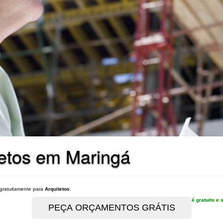
tetos em Maringá
gratuitamente para
Arquitetos
.
é gratuito 