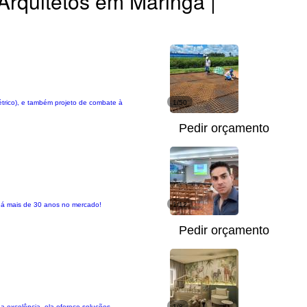
Arquitetos em Maringá |
létrico), e também projeto de combate à
1/50
Pedir orçamento
 á mais de 30 anos no mercado!
1/12
Pedir orçamento
a excelência, ela oferece soluções
1/8