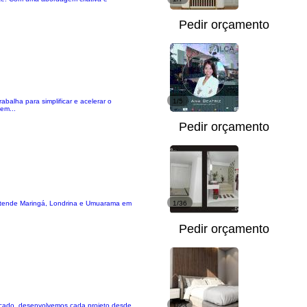
Pedir orçamento
balha para simplificar e acelerar o
1/5
em...
Pedir orçamento
. Atende Maringá, Londrina e Umuarama em
1/36
Pedir orçamento
ficado, desenvolvemos cada projeto desde
1/23