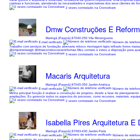
criativas e funcionais, atendendo às necessidades e expectativas dos seus clientes de fo
2 vezes contratado na Cronoshare
Dmw Construções E Refor
Maringá (Paraná) 87040-250 Vila Morangueira
E-mail verificado
Número de telefone
Trabalho com serviços de fundação alvenaria reboco montagem lajes telhado forros massa 
@empreteirawgb @dmwconstrucoesereformas Meu contato e estou a disposição para quaisqu
3 vezes contratado na Cronoshare
Macaris Arquitetura
Maringá (Paraná) 87045-350 Jardim América
E-mail verificado
Número de telefone
Minha principal função é realizar a construção de projetos, desde a fase de planejamento a
ampliações. Eu gerencio todos os aspectos do processo, como recursos, materiais, equipe 
2 vezes contratado na Cronoshare
Isabella Pires Arquitetura E
Maringá (Paraná) 87083-430 Jardim Paris
E-mail verificado
Número de telefone
Nosso escritório de arquitetura e interiores é dedicado a transformar espaços em ambien