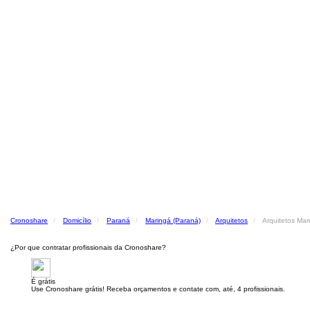
Cronoshare
Domicílio
Paraná
Maringá (Paraná)
Arquitetos
Arquitetos Mar
¿Por que contratar profissionais da Cronoshare?
É grátis
Use Cronoshare grátis! Receba orçamentos e contate com, até, 4 profissionais.