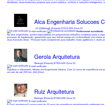
detalhista, desenvolvemos projetos que unem estética, conforto e soluções inteligentes, va
Alca Engenharia Solucoes C
10 (2)
Maringá (Paraná) 87013-050 Zona 01
E-mail verificado
Profissional acreditado
Na alca engenharia, somos especialistas em proporcionar soluções completas para a regula
processo de legalização, garantindo que seu imóvel esteja em conformidade com todas 
Joao Azevedo disse:
"Pessoal muito competente para trabalho muito agilidosos e muito p
Gerola Arquitetura
Maringá (Paraná) 87005-000 Zona 02
E-mail verificado
Arquiteto e Urbanismo, Mestre em Engenharia Urbana. Com 12 anos de experiência em proj
um raio de até 200 km. (44) (Vivo)
Ruiz Arquitetura
Maringá (Paraná) 87060-656 Zona 22
E-mail verificado
A **ruiz arquitetura** possui mais de 20 anos de experiência transformando ambientes d