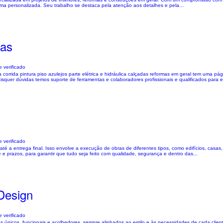
rma personalizada. Seu trabalho se destaca pela atenção aos detalhes e pela...
mas
 verificado
corrida pintura piso azulejos parte elétrica e hidráulica calçadas reformas em geral tem uma p
er dúvidas temos suporte de ferramentas e colaboradores profissionais e qualificados para e
 verificado
té a entrega final. Isso envolve a execução de obras de diferentes tipos, como edifícios, casas,
e prazos, para garantir que tudo seja feito com qualidade, segurança e dentro das...
 Design
 verificado
tes únicos, funcionais e acolhedores, sempre alinhados ao estilo e às necessidades de cada clie