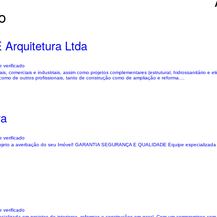
o
 Arquitetura Ltda
 verificado
s, comerciais e industriais, assim como projetos complementares (estrutural, hidrossanitário e e
como de outros profissionais, tanto de construção como de ampliação e reforma....
ra
 verificado
r do projeto a averbação do seu Imóvel! GARANTIA SEGURANÇA E QUALIDADE Equipe especializada
 verificado
pecializada em projetos de interiores, reformas e construções em geral. Com um compromisso com 