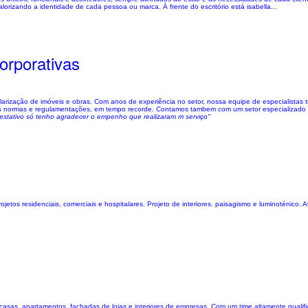
lorizando a identidade de cada pessoa ou marca. À frente do escritório está isabella...
orporativas
rização de imóveis e obras. Com anos de experiência no setor, nossa equipe de especialistas tra
as normas e regulamentações, em tempo recorde. Contamos tambem com um setor especializado 
restativo só tenho agradecer o empenho que realizaram m serviço"
etos residenciais, comerciais e hospitalares. Projeto de interiores. paisagismo e luminoténico
e casas, apartamentos, fachadas de lojas e interiores de empresas. Com um time altamente quali