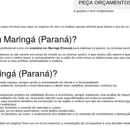
é gratuito e sem compromisso
 para construir sua casa ou negócio do zero ou realizar aquela reforma para deixar o seu lar ou
em Maringá (Paraná)?
 profissional como um
arquiteto em Maringá (Paraná)
para elaborar os planos, ou inclusive pre
uitetura ou até mesmo em cenas de novela ou no cinema, porém, o que muitos não sabem é que e
 com o melhor preço e, principalmente, ter a visão de como ornar os objetos para que sua casa 
 ter a casa perfeita, personalizada e estilosa.
ingá (Paraná)?
inado espaço, sempre vendo a necessidade do cliente e a funcionalidade.
iente, tornando o local ideal para o cliente viver, trabalhar, descansar, cozinhar, etc.
acompanhar projetos de viabilidade técnica e econômica, sempre realizando uma análise de impac
essidades de cada um, buscando atender suas especificidades em todos os sentidos;
o para examinar detalhes da construção ou da região e verificar que tipo de estrutura deverá ergu
e ambientes;
s, incluindo o controle de materiais e custos.
s, ou em áreas particulares, como jardins residenciais.
os detalhes, as cores, o acabamento dos ambientes e os materiais de revestimento e iluminaçã
ir um negócio físico em um local comercial, a contratação de um arquiteto é uma decisão inteli