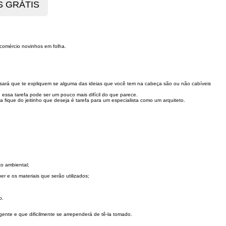
 comércio novinhos em folha.
cisará que te expliquem se alguma das ideias que você tem na cabeça são ou não cabíveis
ssa tarefa pode ser um pouco mais difícil do que parece.
fique do jeitinho que deseja é tarefa para um especialista como um arquiteto.
to ambiental;
er e os materiais que serão utilizados;
o.
gente e que dificilmente se arrependerá de tê-la tomado.