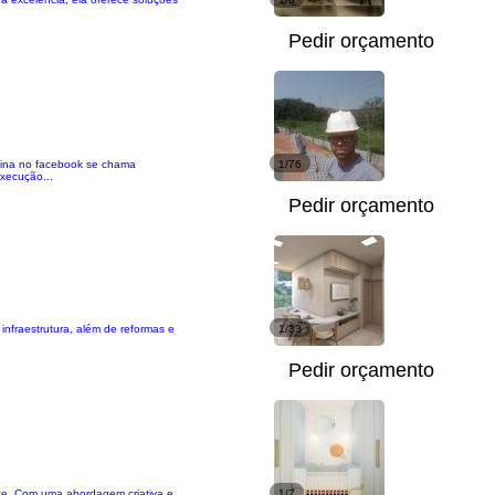
Pedir orçamento
ágina no facebook se chama
1/76
xecução...
Pedir orçamento
 infraestrutura, além de reformas e
1/33
Pedir orçamento
nte. Com uma abordagem criativa e
1/7