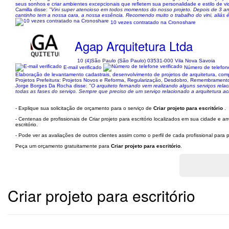
seus sonhos e criar ambientes excepcionais que refletem sua personalidade e estilo de vi
Camilla disse:
"Vini super atencioso em todos momentos do nosso projeto. Depois de 3 anos
cantinho tem a nossa cara, a nossa essência. Recomendo muito o trabalho do vini, aliás 
10 vezes contratado na Cronoshare
Agap Arquitetura Ltda
10 (4)
São Paulo (São Paulo) 03531-000 Vila Nova Savoia
E-mail verificado
Número de telefone
Elaboração de levantamento cadastrais, desenvolvimento de projetos de arquitetura, comp
Projetos Prefeitura: Projetos Novos e Reforma, Regularização, Desdobro, Remembramento
Jorge Borges Da Rocha disse:
"O arquiteto fernando vem realizando alguns serviços rela
todas as fases do serviço. Sempre que preciso de um serviço relacionado a arquitetura a
- Explique sua solicitação de orçamento para o serviço de
Criar projeto para escritório
.
- Centenas de profissionais de Criar projeto para escritório localizados em sua cidade e 
escritório.
- Pode ver as avaliações de outros clientes assim como o perfil de cada profissional par
Peça um orçamento gratuitamente para
Criar projeto para escritório
.
Criar projeto para escritório