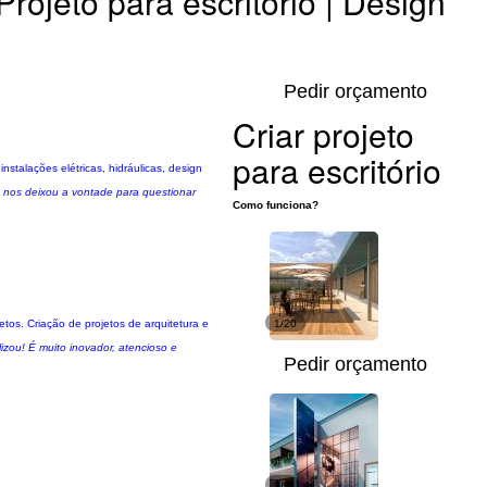
Projeto para escritório | Design
Pedir orçamento
Criar projeto
para escritório
stalações elétricas, hidráulicas, design
e nos deixou a vontade para questionar
Como funciona?
os. Criação de projetos de arquitetura e
1/20
izou! É muito inovador, atencioso e
Pedir orçamento
1/5