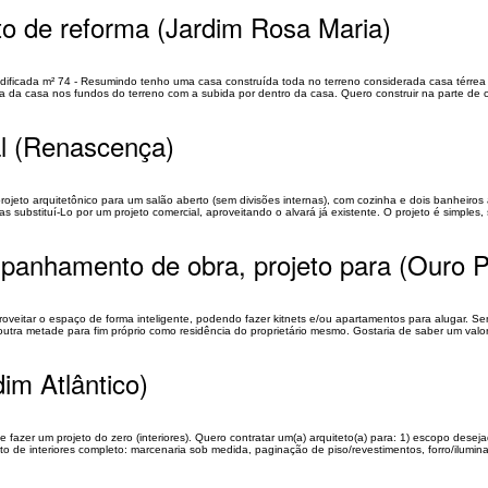
jeto de reforma (Jardim Rosa Maria)
 edificada m² 74 - Resumindo tenho uma casa construída toda no terreno considerada casa térr
a da casa nos fundos do terreno com a subida por dentro da casa. Quero construir na parte de ci
al (Renascença)
eto arquitetônico para um salão aberto (sem divisões internas), com cozinha e dois banheiros a
 substituí-Lo por um projeto comercial, aproveitando o alvará já existente. O projeto é simples, 
ompanhamento de obra, projeto para (Ouro P
oveitar o espaço de forma inteligente, podendo fazer kitnets e/ou apartamentos para alugar. Se
utra metade para fim próprio como residência do proprietário mesmo. Gostaria de saber um valo
dim Atlântico)
fazer um projeto do zero (interiores). Quero contratar um(a) arquiteto(a) para: 1) escopo deseja
jeto de interiores completo: marcenaria sob medida, paginação de piso/revestimentos, forro/ilumina