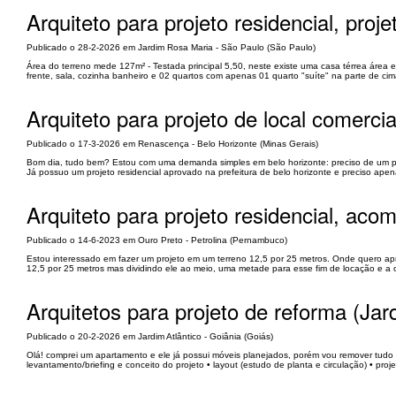
Arquiteto para projeto residencial, pro
Publicado o 28-2-2026 em Jardim Rosa Maria - São Paulo (São Paulo)
Área do terreno mede 127m² - Testada principal 5,50, neste existe uma casa térrea área
frente, sala, cozinha banheiro e 02 quartos com apenas 01 quarto "suíte" na parte de cim
Arquiteto para projeto de local comerci
Publicado o 17-3-2026 em Renascença - Belo Horizonte (Minas Gerais)
Bom dia, tudo bem? Estou com uma demanda simples em belo horizonte: preciso de um proj
Já possuo um projeto residencial aprovado na prefeitura de belo horizonte e preciso apenas
Arquiteto para projeto residencial, ac
Publicado o 14-6-2023 em Ouro Preto - Petrolina (Pernambuco)
Estou interessado em fazer um projeto em um terreno 12,5 por 25 metros. Onde quero apr
12,5 por 25 metros mas dividindo ele ao meio, uma metade para esse fim de locação e a o
Arquitetos para projeto de reforma (Jar
Publicado o 20-2-2026 em Jardim Atlântico - Goiânia (Goiás)
Olá! comprei um apartamento e ele já possui móveis planejados, porém vou remover tudo e 
levantamento/briefing e conceito do projeto • layout (estudo de planta e circulação) • pro