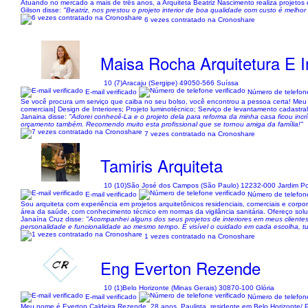
Atuando no mercado a mais de três anos, a Arquiteta Beatriz Nascimento realiza projetos e
Gilson disse:
"Beatriz, nos prestou o projeto interior de boa qualidade com custo é melho
6 vezes contratado na Cronoshare
Maisa Rocha Arquitetura E I
10 (7)
Aracaju (Sergipe) 49050-566 Suíssa
E-mail verificado
Número de telefone
Se você procura um serviço que caiba no seu bolso, você encontrou a pessoa certa! Meu obje
comerciais] Design de Interiores; Projeto luminotécnico; Serviço de levantamento cadastral
Janaina disse:
"Adorei conhecê-La e o projeto dela para reforma da minha casa ficou incr
orçamento também. Recomendo muito esta profissional que se tornou amiga da família!"
7 vezes contratado na Cronoshare
Tamiris Arquiteta
10 (10)
São José dos Campos (São Paulo) 12232-000 Jardim Po
E-mail verificado
Número de telefone
Sou arquiteta com experiência em projetos arquitetônicos residenciais, comerciais e cor
área da saúde, com conhecimento técnico em normas da vigilância sanitária. Ofereço soluç
Janaína Cruz disse:
"Acompanhei alguns dos seus projetos de interiores em meus client
personalidade e funcionalidade ao mesmo tempo. É visível o cuidado em cada escolha, t
1 vezes contratado na Cronoshare
Eng Everton Rezende
10 (1)
Belo Horizonte (Minas Gerais) 30870-100 Glória
E-mail verificado
Número de telefone
Meu nome é Everton Caldeira Rezende, 28 anos, Paulista, residente em Belo Horizonte/