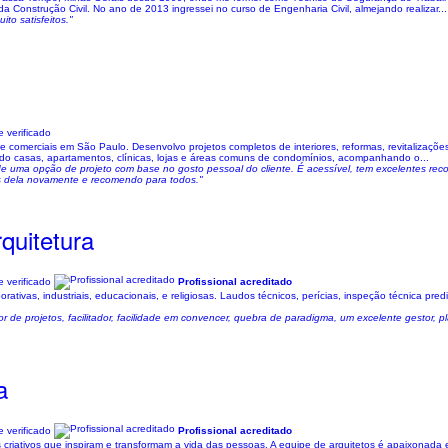
a Construção Civil. No ano de 2013 ingressei no curso de Engenharia Civil, almejando realizar...
ito satisfeitos."
s
 verificado
 e comerciais em São Paulo. Desenvolvo projetos completos de interiores, reformas, revitalizaç
do casas, apartamentos, clínicas, lojas e áreas comuns de condomínios, acompanhando o...
 de uma opção de projeto com base no gosto pessoal do cliente. É acessível, tem excelentes rec
iços dela novamente e recomendo para todos."
quitetura
 verificado
Profissional acreditado
rativas, industriais, educacionais, e religiosas. Laudos técnicos, perícias, inspeção técnica predia
or de projetos, facilitador, facilidade em convencer, quebra de paradigma, um excelente gestor,
a
 verificado
Profissional acreditado
riativos que inspiram e transformam a vida das pessoas. A equipe de arquitetos é apaixonada e 