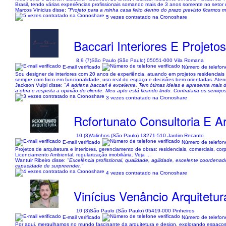
Brasil, tendo várias experiências profissionais somando mais de 3 anos somente no setor d
Marcos Vinicius disse:
"Projeto para a minha casa feito dentro do prazo previsto ficamos mu
5 vezes contratado na Cronoshare
Baccari Interiores E Projeto
8,9 (7)
São Paulo (São Paulo) 05051-000 Vila Romana
E-mail verificado
Número de telefone
Sou designer de interiores com 20 anos de experiência, atuando em projetos residenciais
sempre com foco em funcionalidade, uso real do espaço e decisões bem orientadas. Aten
Jackson Vulpi disse:
"A adriana baccari é excelente. Tem ótimas ideias e apresenta mais
a obra e respeita a opinião do cliente. Meu apto está ficando lindo. Contrataria os serv
3 vezes contratado na Cronoshare
Rcfortunato Consultoria E Ar
10 (3)
Valinhos (São Paulo) 13271-510 Jardim Recanto
E-mail verificado
Número de telefone
Projetos de arquitetura e interiores, gerenciamento de obras: residenciais, comerciais, corpo
Licenciamento Ambiental, regularização imobiliária. Veja ...
Wantuir Ribeiro disse:
"Excelência profissional, qualidade, agilidade, excelente coordenad
capacidade de surpreender."
4 vezes contratado na Cronoshare
Vinícius Venâncio Arquitetur
10 (3)
São Paulo (São Paulo) 05419-000 Pinheiros
E-mail verificado
Número de telefone
Por aqui, mergulhamos no mundo fascinante da arquitetura e design, explorando espaços c