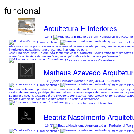
funcional
Arquitetura E Interiores
10 (3)
E-mail verificado
Número de telefone
Atuamos com projetos residencial e comercial de médio e alto padrão, com serviços que en
interiores e paisagismo, até o acompanhamento de obra.
José Francisco disse:
"Ainda não fechamos com a arquiteta. Fomos muito bem atendidos, e
sobre tudo. Ainda estamos na fase pré projeto. Mas ela tem nossa preferência."
13 vezes contratado na Cronoshare
Matheus Azevedo Arquitetura
10 (2)
Belo Horizonte (Minas Gerais) 30493-180 Buritis
E-mail verificado
Número de telefone
Sou um profissional proativo e em busca sempre das melhores e mais baratas opções para
design de interiores; participação integral em todas as etapas de desenvolvimento de proje
Leidiane disse:
"O Matheus é um excelente profissional. Meu projeto foi um sucesso graças
trabalha dentro do orçamento que temos! Só tenho a agradecer!"
10 vezes contratado na Cronoshare
Beatriz Nascimento Arquitet
10 (1)
|
E-mail verificado
Número de telefone