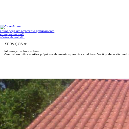
entrar
peça um orçamento gratuitamente
é um profissional?
ofertas de trabalho
SERVIÇOS
Informação sobre cookies
Cronoshare utiliza cookies próprios e de terceiros para fins analíticos. Você pode aceitar to
mais informações
.