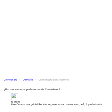
Cronoshare
Domicílio
Criar projeto para escritório
¿Por que contratar profissionais da Cronoshare?
É grátis
Use Cronoshare grátis! Receba orçamentos e contate com, até, 4 profissionais.