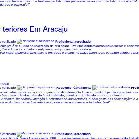
m todo território baiano e também paulista, mais precisamente no intrior paulista, Sorocaba-SP.
r do que o esperado!"
nteriores Em Aracaju
 verificado
Profissional acreditado
tivo é te auxiliar na realização do seu sonho. Projetos arquitetônicos [residenciais e comerciais
; Consultoria de Projeto [ideal para quem procura baixo custo e...
ível! muito atenciosa, prestativa e entregou o projeto no prazo previsto no contrato! ajudou a
rtugal
 verificado
Responde rápidamente
Profi
porativos, atuando desde a concepção até o detalhamento técnico. Também presto consultoria em
ões personalizadas, aliando funcionalidade, estética e viabilidade para cada cliente.
es e sempre me chamou atenção a sensibilidade nos detalhes, o bom gosto nas composições e a
udo muito bem pensado e harmônico, vale a pena conhecer o trabalho dela!"
 verificado
Profissional acreditado
 Passa Tempo, Minas Gerais desde 1999, onde me formei como Técnico de Segurança do Trabalh