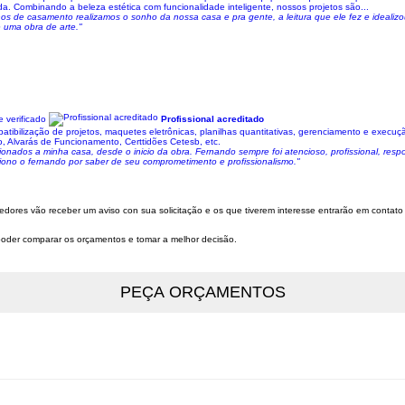
da. Combinando a beleza estética com funcionalidade inteligente, nossos projetos são...
 de casamento realizamos o sonho da nossa casa e pra gente, a leitura que ele fez e idealizou 
é uma obra de arte."
 verificado
Profissional acreditado
atibilização de projetos, maquetes eletrônicas, planilhas quantitativas, gerenciamento e execu
, Alvarás de Funcionamento, Certtidões Cetesb, etc.
cionados a minha casa, desde o inicio da obra. Fernando sempre foi atencioso, profissional, res
ciono o fernando por saber de seu comprometimento e profissionalismo."
arredores vão receber um aviso con sua solicitação e os que tiverem interesse entrarão em contat
a poder comparar os orçamentos e tomar a melhor decisão.