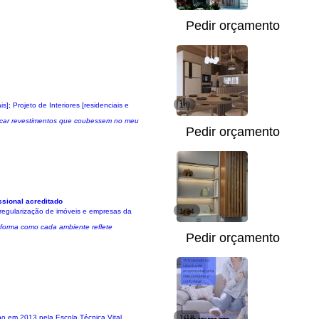
Pedir orçamento
]; Projeto de Interiores [residenciais e
1/8
 buscar revestimentos que coubessem no meu
Pedir orçamento
ssional acreditado
 regularização de imóveis e empresas da
1/34
 forma como cada ambiente reflete
Pedir orçamento
o em 2013 pela Escola Técnica Vital
1/18