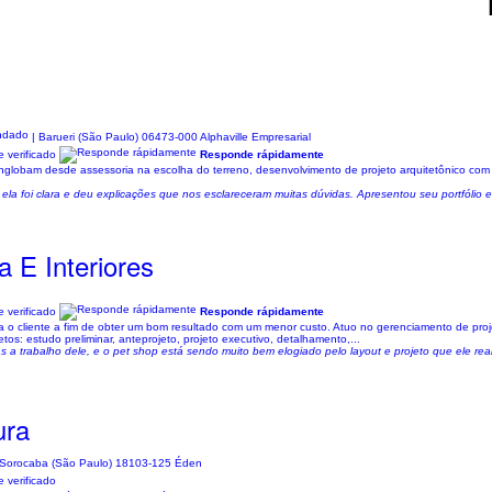
| Barueri (São Paulo) 06473-000 Alphaville Empresarial
 verificado
Responde rápidamente
globam desde assessoria na escolha do terreno, desenvolvimento de projeto arquitetônico com in
la foi clara e deu explicações que nos esclareceram muitas dúvidas. Apresentou seu portfólio 
 E Interiores
 verificado
Responde rápidamente
 o cliente a fim de obter um bom resultado com um menor custo. Atuo no gerenciamento de projet
tos: estudo preliminar, anteprojeto, projeto executivo, detalhamento,...
 a trabalho dele, e o pet shop está sendo muito bem elogiado pelo layout e projeto que ele real
ura
 Sorocaba (São Paulo) 18103-125 Éden
 verificado