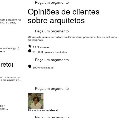
Peça um orçamento
Opiniões de clientes
sobre arquitetos
ea com garagem na
ma, ou seja,...
Peça um orçamento
Milhares de usuários confiam em Cronoshare para encontrar os melhores
profissionais
4.8/5 estrelas
cessíveis (pcd).
sem...
+13.000 opiniões recebidas
Peça um orçamento
reto)
100% verificadas
ndo o terreno de
r aproximado de...
Peça um orçamento
do •
ção,...
Alice opina sobre
Marcel
:
Peça um orçamento