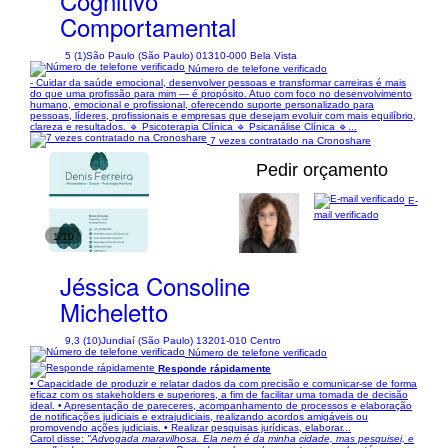
Cognitivo
Comportamental
5 (1)
São Paulo (São Paulo) 01310-000 Bela Vista
Número de telefone verificado
- Cuidar da saúde emocional, desenvolver pessoas e transformar carreiras é mais
do que uma profissão para mim — é propósito. Atuo com foco no desenvolvimento
humano, emocional e profissional, oferecendo suporte personalizado para
pessoas, líderes, profissionais e empresas que desejam evoluir com mais equilíbrio,
clareza e resultados. 🔹 Psicoterapia Clínica 🔹 Psicanálise Clínica 🔹...
7 vezes contratado na Cronoshare
Pedir orçamento
E-
mail verificado
1/10
Jéssica Consoline
Micheletto
9,3 (10)
Jundiaí (São Paulo) 13201-010 Centro
Número de telefone verificado
Responde rápidamente
• Capacidade de produzir e relatar dados da com precisão e comunicar-se de forma
eficaz com os stakeholders e superiores, a fim de facilitar uma tomada de decisão
ideal. • Apresentação de pareceres, acompanhamento de processos e elaboração
de notificações judiciais e extrajudiciais, realizando acordos amigáveis ou
promovendo ações judiciais. • Realizar pesquisas jurídicas, elaborar...
Carol disse:
"Advogada maravilhosa. Ela nem é da minha cidade, mas pesquisei, e