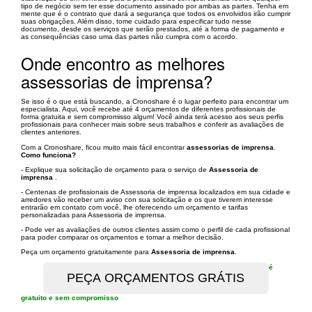
tipo de negócio sem ter esse documento assinado por ambas as partes. Tenha em
mente que é o contrato que dará a segurança que todos os envolvidos irão cumprir
suas obrigações. Além disso, tome cuidado para especificar tudo nesse
documento, desde os serviços que serão prestados, até a forma de pagamento e
as consequências caso uma das partes não cumpra com o acordo.
Onde encontro as melhores
assessorias de imprensa?
Se isso é o que está buscando, a Cronoshare é o lugar perfeito para encontrar um
especialista. Aqui, você recebe até 4 orçamentos de diferentes profissionais de
forma gratuita e sem compromisso algum! Você ainda terá acesso aos seus perfis
profissionais para conhecer mais sobre seus trabalhos e conferir as avaliações de
clientes anteriores.
Com a Cronoshare, ficou muito mais fácil encontrar
assessorias de imprensa
.
Como funciona?
- Explique sua solicitação de orçamento para o serviço de
Assessoria de
imprensa
.
- Centenas de profissionais de Assessoria de imprensa localizados em sua cidade e
arredores vão receber um aviso con sua solicitação e os que tiverem interesse
entrarão em contato com você, lhe oferecendo um orçamento e tarifas
personalizadas para Assessoria de imprensa.
- Pode ver as avaliações de outros clientes assim como o perfil de cada profissional
para poder comparar os orçamentos e tomar a melhor decisão.
Peça um orçamento gratuitamente para
Assessoria de imprensa
.
é
gratuito e sem compromisso