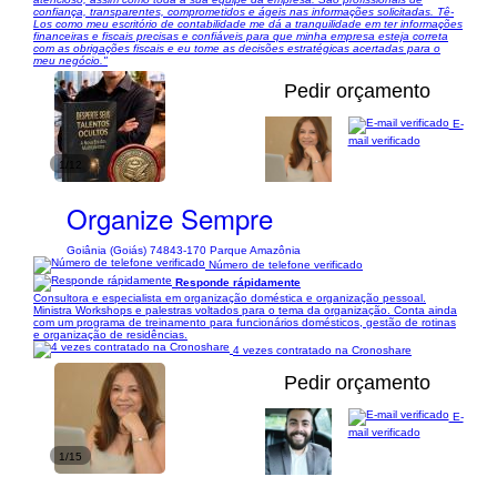
confiança, transparentes, comprometidos e ágeis nas informações solicitadas. Tê-
Los como meu escritório de contabilidade me dá a tranquilidade em ter informações
financeiras e fiscais precisas e confiáveis para que minha empresa esteja correta
com as obrigações fiscais e eu tome as decisões estratégicas acertadas para o
meu negócio."
Pedir orçamento
E-
mail verificado
1/12
Organize Sempre
Goiânia (Goiás) 74843-170 Parque Amazônia
Número de telefone verificado
Responde rápidamente
Consultora e especialista em organização doméstica e organização pessoal.
Ministra Workshops e palestras voltados para o tema da organização. Conta ainda
com um programa de treinamento para funcionários domésticos, gestão de rotinas
e organização de residências.
4 vezes contratado na Cronoshare
Pedir orçamento
E-
mail verificado
1/15