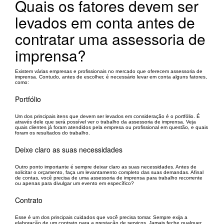
Quais os fatores devem ser
levados em conta antes de
contratar uma assessoria de
imprensa?
Existem várias empresas e profissionais no mercado que oferecem assessoria de
imprensa. Contudo, antes de escolher, é necessário levar em conta alguns fatores,
como:
Portfólio
Um dos principais itens que devem ser levados em consideração é o portfólio. É
através dele que será possível ver o trabalho da assessoria de imprensa. Veja
quais clientes já foram atendidos pela empresa ou profissional em questão, e quais
foram os resultados do trabalho.
Deixe claro as suas necessidades
Outro ponto importante é sempre deixar claro as suas necessidades. Antes de
solicitar o orçamento, faça um levantamento completo das suas demandas. Afinal
de contas, você precisa de uma assessoria de imprensa para trabalho recorrente
ou apenas para divulgar um evento em específico?
Contrato
Esse é um dos principais cuidados que você precisa tomar. Sempre exija a
elaboração de um contrato para a prestação de serviços. Jamais feche qualquer