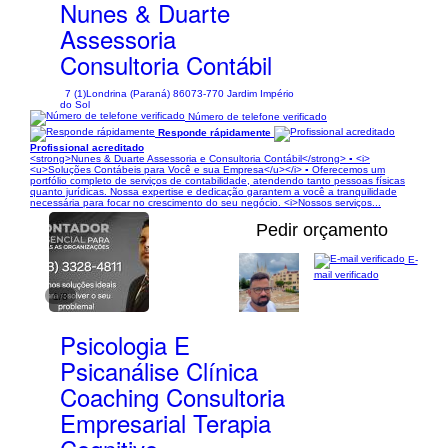
Nunes & Duarte
Assessoria
Consultoria Contábil
7 (1)
Londrina (Paraná) 86073-770 Jardim Império
do Sol
Número de telefone verificado
Responde rápidamente
Profissional acreditado
<strong>Nunes & Duarte Assessoria e Consultoria Contábil</strong> ▪︎ <i>
<u>Soluções Contábeis para Você e sua Empresa</u></i> ▪︎ Oferecemos um
portfólio completo de serviços de contabilidade, atendendo tanto pessoas físicas
quanto jurídicas. Nossa expertise e dedicação garantem a você a tranquilidade
necessária para focar no crescimento do seu negócio. <i>Nossos serviços...
Pedir orçamento
E-
mail verificado
1/8
Psicologia E
Psicanálise Clínica
Coaching Consultoria
Empresarial Terapia