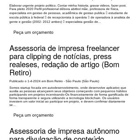
Elaborar urgente projeto politico; Contar minha historia; gravar videos, fazer post.
Para pleito 2020 Perfil profissional débora abitbol mãe, professora de física,
especialista em gestao de pessoas, acadêmica de gestao publica  estudante de
escola pública à federal  de recepcionista à operária  de operadora à analista de
gente e gestão (2002- 2012 ambev)  especialista gestão de...
Peça um orçamento
Assessoria de impresa freelancer
para clipping de notícias, press
realeses, redação de artigo (Bom
Retiro)
Publicado o 1-4-2024 em Bom Retiro - São Paulo (São Paulo)
Somos startup focada em autodesenvolvimento, onde desenvolve aplicativo que
auxilia as pessoas alcançarem seus objetivos começando com pequenos hábitos
participando em projetos incentivando-Os financeiramente de forma gamificada de
forma transparente e segura utilizando a tecnologia blockchain. Os usuários
investem um valor inicial ao participar em projeto, e devem confirmar diariamente
se...
Peça um orçamento
Assessoria de impresa autônomo
para divulgação de conteúdo