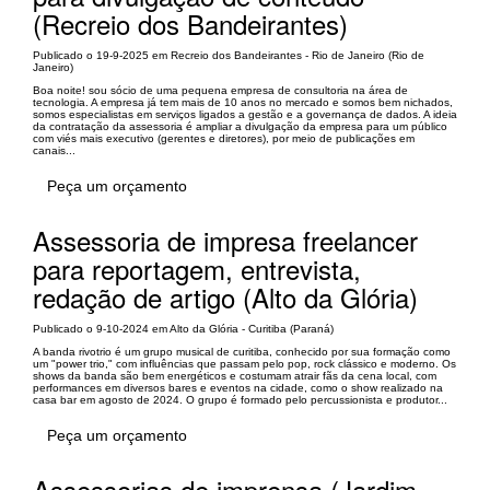
(Recreio dos Bandeirantes)
Publicado o 19-9-2025 em Recreio dos Bandeirantes - Rio de Janeiro (Rio de
Janeiro)
Boa noite! sou sócio de uma pequena empresa de consultoria na área de
tecnologia. A empresa já tem mais de 10 anos no mercado e somos bem nichados,
somos especialistas em serviços ligados a gestão e a governança de dados. A ideia
da contratação da assessoria é ampliar a divulgação da empresa para um público
com viés mais executivo (gerentes e diretores), por meio de publicações em
canais...
Peça um orçamento
Assessoria de impresa freelancer
para reportagem, entrevista,
redação de artigo (Alto da Glória)
Publicado o 9-10-2024 em Alto da Glória - Curitiba (Paraná)
A banda rivotrio é um grupo musical de curitiba, conhecido por sua formação como
um "power trio," com influências que passam pelo pop, rock clássico e moderno. Os
shows da banda são bem energéticos e costumam atrair fãs da cena local, com
performances em diversos bares e eventos na cidade, como o show realizado na
casa bar em agosto de 2024. O grupo é formado pelo percussionista e produtor...
Peça um orçamento
Assessorias de imprensa (Jardim