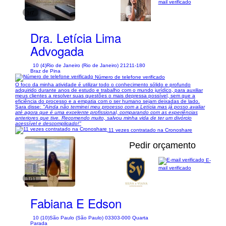
mail verificado
1/7
Dra. Letícia Lima
Advogada
10 (4)
Rio de Janeiro (Rio de Janeiro) 21211-180
Braz de Pina
Número de telefone verificado
O foco da minha atividade é utilizar todo o conhecimento sólido e profundo
adquirido durante anos de estudo e trabalho com o mundo jurídico, para auxiliar
meus clientes a resolver suas questões o mais depressa possível, sem que a
eficiência do processo e a empatia com o ser humano sejam deixadas de lado.
Sara disse:
"Ainda não terminei meu processo com a Letícia mas já posso avaliar
até agora que é uma excelente profissional, comparando com as experiências
anteriores que tive. Recomendo muito, salvou minha vida de ter um divórcio
acessível e descomplicado!"
11 vezes contratado na Cronoshare
Pedir orçamento
E-
mail verificado
1/11
Fabiana E Edson
10 (10)
São Paulo (São Paulo) 03303-000 Quarta
Parada