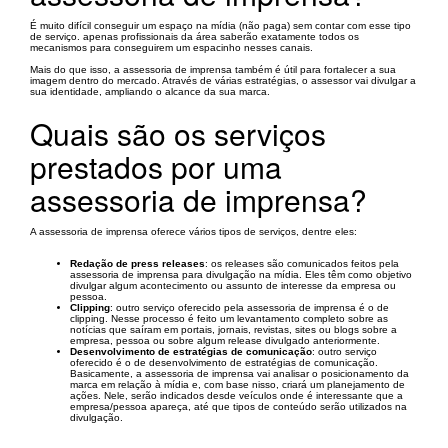
É muito difícil conseguir um espaço na mídia (não paga) sem contar com esse tipo
de serviço. apenas profissionais da área saberão exatamente todos os
mecanismos para conseguirem um espacinho nesses canais.
Mais do que isso, a assessoria de imprensa também é útil para fortalecer a sua
imagem dentro do mercado. Através de várias estratégias, o assessor vai divulgar a
sua identidade, ampliando o alcance da sua marca.
Quais são os serviços
prestados por uma
assessoria de imprensa?
A assessoria de imprensa oferece vários tipos de serviços, dentre eles:
Redação de press releases
: os releases são comunicados feitos pela
assessoria de imprensa para divulgação na mídia. Eles têm como objetivo
divulgar algum acontecimento ou assunto de interesse da empresa ou
pessoa.
Clipping
: outro serviço oferecido pela assessoria de imprensa é o de
clipping. Nesse processo é feito um levantamento completo sobre as
notícias que saíram em portais, jornais, revistas, sites ou blogs sobre a
empresa, pessoa ou sobre algum release divulgado anteriormente.
Desenvolvimento de estratégias de comunicação
: outro serviço
oferecido é o de desenvolvimento de estratégias de comunicação.
Basicamente, a assessoria de imprensa vai analisar o posicionamento da
marca em relação à mídia e, com base nisso, criará um planejamento de
ações. Nele, serão indicados desde veículos onde é interessante que a
empresa/pessoa apareça, até que tipos de conteúdo serão utilizados na
divulgação.