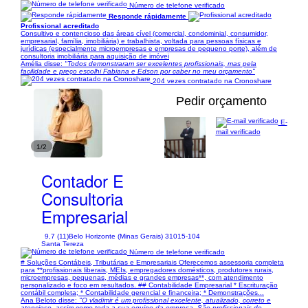
Número de telefone verificado
Responde rápidamente
Profissional acreditado
Consultivo e contencioso das áreas cível (comercial, condominial, consumidor,
empresarial, família, imobiliária) e trabalhista, voltada para pessoas físicas e
jurídicas (especialmente microempresas e empresas de pequeno porte), além de
consultoria imobiliária para aquisição de imóvei
Amélia disse:
"Todos demonstraram ser excelentes profissionais, mas pela
facilidade e preço escolhi Fabiana e Edson por caber no meu orçamento"
204 vezes contratado na Cronoshare
Pedir orçamento
E-
mail verificado
1/2
Contador E
Consultoria
Empresarial
9,7 (11)
Belo Horizonte (Minas Gerais) 31015-104
Santa Tereza
Número de telefone verificado
# Soluções Contábeis, Tributárias e Empresariais Oferecemos assessoria completa
para **profissionais liberais, MEIs, empregadores domésticos, produtores rurais,
microempresas, pequenas, médias e grandes empresas**, com atendimento
personalizado e foco em resultados. ## Contabilidade Empresarial * Escrituração
contábil completa; * Contabilidade gerencial e financeira; * Demonstrações...
Ana Beloto disse:
"O vladimir é um profissional excelente, atualizado, correto e
atencioso, assim como toda a sua equipe da empresa. São profissionais de