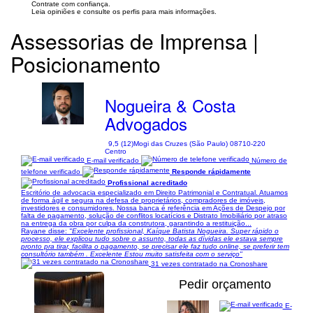
Contrate com confiança.
Leia opiniões e consulte os perfis para mais informações.
Assessorias de Imprensa |
Posicionamento
Nogueira & Costa
Advogados
9,5 (12)
Mogi das Cruzes (São Paulo) 08710-220
Centro
E-mail verificado
Número de
telefone verificado
Responde rápidamente
Profissional acreditado
Escritório de advocacia especializado em Direito Patrimonial e Contratual. Atuamos
de forma ágil e segura na defesa de proprietários, compradores de imóveis,
investidores e consumidores. Nossa banca é referência em Ações de Despejo por
falta de pagamento, solução de conflitos locatícios e Distrato Imobiliário por atraso
na entrega da obra por culpa da construtora, garantindo a restituição...
Rayane disse:
"Excelente profissional, Kaíque Batista Nogueira. Super rápido o
processo, ele explicou tudo sobre o assunto, todas as dívidas ele estava sempre
pronto pra tirar, facilita o pagamento, se precisar ele faz tudo online, se preferir tem
consultório também . Excelente Estou muito satisfeita com o serviço"
31 vezes contratado na Cronoshare
Pedir orçamento
E-