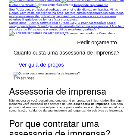
E-mail verificado
Número de
telefone verificado
Responde rápidamente
Sou Paola Lioy, profissional dedicada ao ensino de idiomas em Itajubá, Minas
Gerais. Com vasta experiência na área, ofereço cursos personalizados para todas
as idades e níveis de proficiência, ajudando meus alunos a alcançarem seus
objetivos linguísticos de forma eficaz e prazerosa.
Camila disse:
"Fechei contrato com a Paola Lioy. O valor era razoável para o
serviço que solicitei de tradução de documento técnico da área médica. Ela é bem
atenciosa no WhatsApp e o serviço foi de excelente qualidade."
28 vezes contratado na Cronoshare
Pedir orçamento
Quanto custa uma assessoria de imprensa?
Ver guia de preços
$
$$
$$$
$$$$
Assessoria de imprensa
Não importa se você possui uma empresa, é um artista ou influenciador. Em algum
momento você precisará dos serviços de uma
assessoria de imprensa
. Um bom
profissional será responsável por fazer a ponte entre você e diferentes veículos de
comunicação, cuidando da sua imagem e até organizando coletivas de imprensa.
Por que contratar uma
assessoria de imprensa?