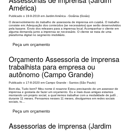
América)
Publicado o 19-9-2019 em Jardim América - Goiânia (Goiás)
O desenvolvimento do trabalho de assessoria de imprensa em cuiabá. O trabalho
consiste em: Adequação dos conteúdos (se necessários) que serão desenvolvidos
pela kasane. Envio dos releases para a imprensa local. Acompanhar o cliente em
alguma demanda junto a imprensa se necessário. O cliente se trata de uma
plataforma digital no segmento imobiliário.
Peça um orçamento
Orçamento Assessoria de imprensa
trabalhista para empresa ou
autônomo (Campo Grande)
Publicado o 17-8-2020 em Campo Grande - Santos (São Paulo)
Bom dia, Tudo bem? Meu nome é rosanne Estou precisando de um assessor de
imprensa e gostaria de fazer um orçamento. Eu e mais duas amigas estamos
montando um projeto social, a qual iremos trabalhar com a modalidade de judô ,
durante 11 meses. Pensamos nesses 11 meses, divulgarmos em redes sociais
sociais, tv....
Peça um orçamento
Assessorias de imprensa (Jardim