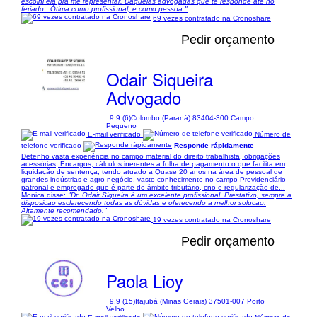
escolhi ela pra me representar. Daquelas advogadas que te responde até no
feriado . Ótima como profissional, e como pessoa."
69 vezes contratado na Cronoshare
Pedir orçamento
Odair Siqueira
Advogado
9,9 (6)
Colombo (Paraná) 83404-300 Campo
Pequeno
E-mail verificado
Número de
telefone verificado
Responde rápidamente
Detenho vasta experiência no campo material do direito trabalhista, obrigações
acessórias, Encargos, cálculos inerentes a folha de pagamento o que facilita em
liquidação de sentença, tendo atuado a Quase 20 anos na área de pessoal de
grandes indústrias e agro negócio, vasto conhecimento no campo Previdenciário
patronal e empregado que é parte do âmbito tributário, cno e regularização de...
Monica disse:
"Dr. Odair Siqueira é um excelente profissional. Prestativo, sempre a
disposicao esclarecendo todas as dúvidas e oferecendo a melhor solucao.
Altamente recomendado."
19 vezes contratado na Cronoshare
Pedir orçamento
Paola Lioy
9,9 (15)
Itajubá (Minas Gerais) 37501-007 Porto
Velho