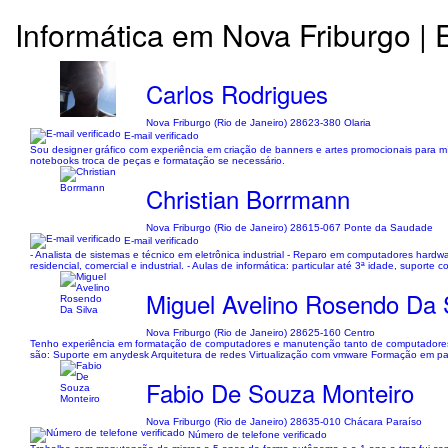
Informática em Nova Friburgo | E
Carlos Rodrigues
Nova Friburgo (Rio de Janeiro) 28623-380 Olaria
E-mail verificado
Sou designer gráfico com experiência em criação de banners e artes promocionais para
notebooks troca de peças e formatação se necessário.
Christian Borrmann
Nova Friburgo (Rio de Janeiro) 28615-067 Ponte da Saudade
E-mail verificado
- Analista de sistemas e técnico em eletrônica industrial - Reparo em computadores hardwa
residencial, comercial e industrial. - Aulas de informática: particular até 3ª idade, suporte
Miguel Avelino Rosendo Da 
Nova Friburgo (Rio de Janeiro) 28625-160 Centro
Tenho experiência em formatação de computadores e manutenção tanto de computadores 
são: Suporte em anydesk Arquitetura de redes Virtualização com vmware Formação em pa
Fabio De Souza Monteiro
Nova Friburgo (Rio de Janeiro) 28635-010 Chácara Paraíso
Número de telefone verificado