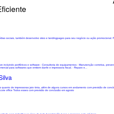
ficiente
 mídias sociais, também desenvolvo sites e landingpages para seu negócio ou ação promocional
re incluindo periféricos e software - Consultoria de equipamentos - Manutenção corretiva, preve
 comercial para softwares que emitem danfe e impressora fiscal. - Reparo e...
Silva
quanto de impressoras jato tinta, além de alguns cursos em andamento com previsão de concl
cote office Todos esses com previsão de conclusão em agosto