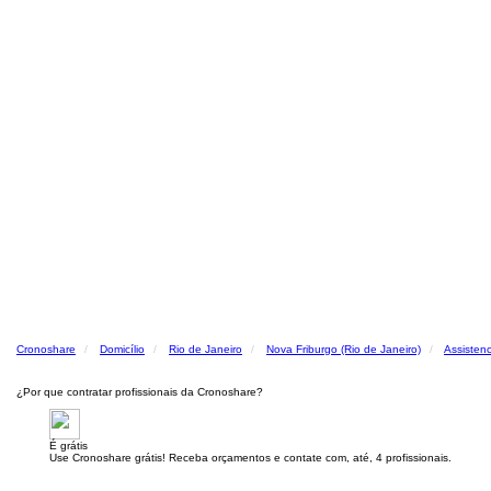
Cronoshare
Domicílio
Rio de Janeiro
Nova Friburgo (Rio de Janeiro)
Assistenc
¿Por que contratar profissionais da Cronoshare?
É grátis
Use Cronoshare grátis! Receba orçamentos e contate com, até, 4 profissionais.