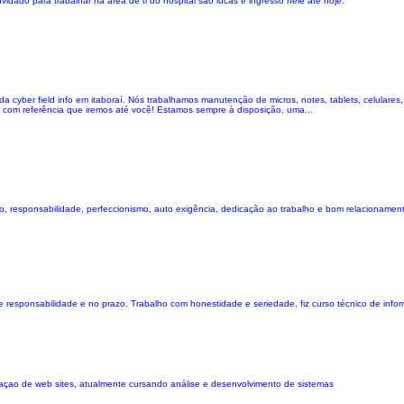
dado para trabalhar na área de ti do hospital são lucas e ingresso nele até hoje.
da cyber field info em itaboraí. Nós trabalhamos manutenção de micros, notes, tablets, celulare
ocal com referência que iremos até você! Estamos sempre à disposição, uma...
o, responsabilidade, perfeccionismo, auto exigência, dedicação ao trabalho e bom relacionamen
 responsabilidade e no prazo. Trabalho com honestidade e seriedade, fiz curso técnico de infor
açao de web sites, atualmente cursando análise e desenvolvimento de sistemas