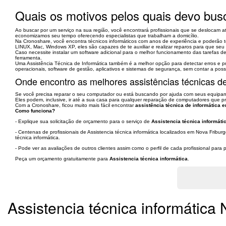
Quais os motivos pelos quais devo busc
Ao buscar por um serviço na sua região, você encontrará profissionais que se deslocam at
economizamos seu tempo oferecendo especialistas que trabalham a domicílio.
Na Cronoshare, você encontra técnicos informáticos com anos de experiência e poderão t
LINUX, Mac, Windows XP, eles são capazes de te auxiliar e realizar reparos para que se
Caso necessite instalar um software adicional para o melhor funcionamento das tarefas des
ferramenta.
Uma Assistência Técnica de Informática também é a melhor opção para detectar erros e pro
operacionais, software de gestão, aplicativos e sistemas de segurança, sem contar a possi
Onde encontro as melhores assistências técnicas de
Se você precisa reparar o seu computador ou está buscando por ajuda com seus equipamen
Eles podem, inclusive, ir até a sua casa para qualquer reparação de computadores que pr
Com a Cronoshare, ficou muito mais fácil encontrar
assistência técnica de informática e
Como funciona?
- Explique sua solicitação de orçamento para o serviço de
Assistencia técnica informáti
- Centenas de profissionais de Assistencia técnica informática localizados em Nova Fribu
técnica informática.
- Pode ver as avaliações de outros clientes assim como o perfil de cada profissional par
Peça um orçamento gratuitamente para
Assistencia técnica informática
.
Assistencia técnica informática 