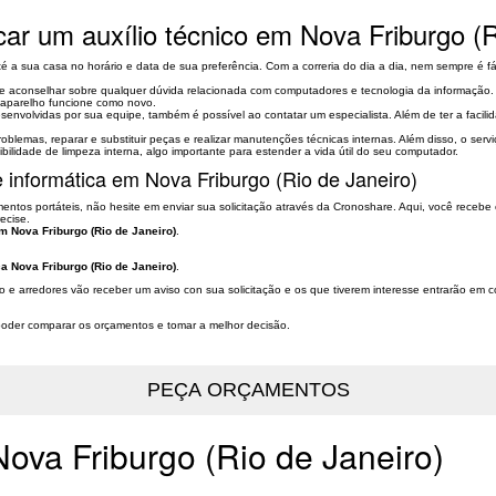
ar um auxílio técnico em Nova Friburgo (R
é a sua casa no horário e data de sua preferência. Com a correria do dia a dia, nem sempre é f
e aconselhar sobre qualquer dúvida relacionada com computadores e tecnologia da informação. 
u aparelho funcione como novo.
envolvidas por sua equipe, também é possível ao contatar um especialista. Além de ter a facilid
blemas, reparar e substituir peças e realizar manutenções técnicas internas. Além disso, o serv
bilidade de limpeza interna, algo importante para estender a vida útil do seu computador.
 informática em Nova Friburgo (Rio de Janeiro)
tos portáteis, não hesite em enviar sua solicitação através da Cronoshare. Aqui, você recebe 
ecise.
m Nova Friburgo (Rio de Janeiro)
.
ca Nova Friburgo (Rio de Janeiro)
.
rgo e arredores vão receber um aviso con sua solicitação e os que tiverem interesse entrarão em
a poder comparar os orçamentos e tomar a melhor decisão.
Nova Friburgo (Rio de Janeiro)