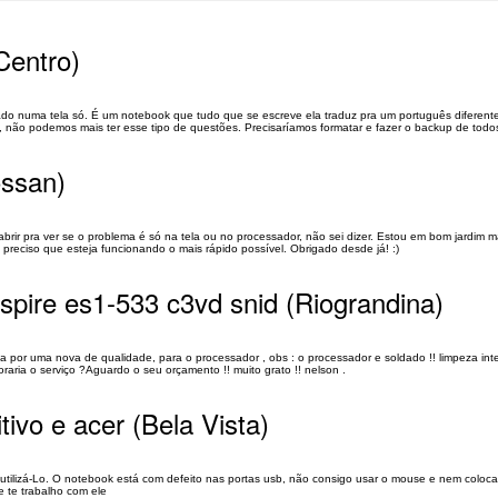
Centro)
vado numa tela só. É um notebook que tudo que se escreve ela traduz pra um português diferente
, não podemos mais ter esse tipo de questões. Precisaríamos formatar e fazer o backup de todos
ossan)
brir pra ver se o problema é só na tela ou no processador, não sei dizer. Estou em bom jardim m
e preciso que esteja funcionando o mais rápido possível. Obrigado desde já! :)
spire es1-533 c3vd snid (Riograndina)
a por uma nova de qualidade, para o processador , obs : o processador e soldado !! limpeza int
aria o serviço ?Aguardo o seu orçamento !! muito grato !! nelson .
ivo e acer (Bela Vista)
 utilizá-Lo. O notebook está com defeito nas portas usb, não consigo usar o mouse e nem coloca
 te trabalho com ele