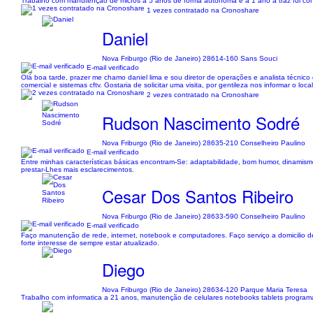
Trabalho com manutenção de micros a 5 anos de forma autônoma e a 1 ano a traz fui convi
1 vezes contratado na Cronoshare
Daniel
Nova Friburgo (Rio de Janeiro) 28614-160 Sans Souci
E-mail verificado
Olá boa tarde, prazer me chamo daniel lima e sou diretor de operações e analista técnico 
comercial e sistemas cftv. Gostaria de solicitar uma visita, por gentileza nos informar o l
2 vezes contratado na Cronoshare
Rudson Nascimento Sodré
Nova Friburgo (Rio de Janeiro) 28635-210 Conselheiro Paulino
E-mail verificado
Entre minhas características básicas encontram-Se: adaptabilidade, bom humor, dinamism
prestar-Lhes mais esclarecimentos.
Cesar Dos Santos Ribeiro
Nova Friburgo (Rio de Janeiro) 28633-590 Conselheiro Paulino
E-mail verificado
Faço manutenção de rede, internet, notebook e computadores. Faço serviço a domicilio de
forte interesse de sempre estar atualizado.
Diego
Nova Friburgo (Rio de Janeiro) 28634-120 Parque Maria Teresa
Trabalho com informatica a 21 anos, manutenção de celulares notebooks tablets program