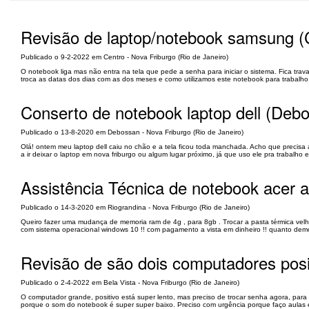
Revisão de laptop/notebook samsung (
Publicado o 9-2-2022 em Centro - Nova Friburgo (Rio de Janeiro)
O notebook liga mas não entra na tela que pede a senha para iniciar o sistema. Fica tra
troca as datas dos dias com as dos meses e como utilizamos este notebook para trabalho
Conserto de notebook laptop dell (Deb
Publicado o 13-8-2020 em Debossan - Nova Friburgo (Rio de Janeiro)
Olá! ontem meu laptop dell caiu no chão e a tela ficou toda manchada. Acho que precisa a
a ir deixar o laptop em nova friburgo ou algum lugar próximo, já que uso ele pra trabalho 
Assistência Técnica de notebook acer a
Publicado o 14-3-2020 em Riograndina - Nova Friburgo (Rio de Janeiro)
Queiro fazer uma mudança de memoria ram de 4g , para 8gb . Trocar a pasta térmica velh
com sistema operacional windows 10 !! com pagamento a vista em dinheiro !! quanto demor
Revisão de são dois computadores posit
Publicado o 2-4-2022 em Bela Vista - Nova Friburgo (Rio de Janeiro)
O computador grande, positivo está super lento, mas preciso de trocar senha agora, para
porque o som do notebook é super super baixo. Preciso com urgência porque faço aulas e