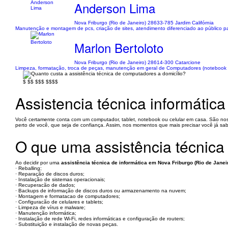
Anderson Lima
Nova Friburgo (Rio de Janeiro) 28633-785 Jardim Califórnia
Manutenção e montagem de pcs, criação de sites, atendimento diferenciado ao público p
Marlon Bertoloto
Nova Friburgo (Rio de Janeiro) 28614-300 Catarcione
Limpeza, formatação, troca de peças, manutenção em geral de Computadores (notebook
$
$$
$$$
$$$$
Assistencia técnica informática
Você certamente conta com um computador, tablet, notebook ou celular em casa. São noss
perto de você, que seja de confiança. Assim, nos momentos que mais precisar você já sa
O que uma assistência técnica 
Ao decidir por uma
assistência técnica de informática em Nova Friburgo (Rio de Janei
· Reballing;
· Reparação de discos duros;
· Instalação de sistemas operacionais;
· Recuperacão de dados;
· Backups de informação de discos duros ou armazenamento na nuvem;
· Montagem e formatacao de computadores;
· Configuracão de celulares e tablets;
· Limpeza de vírus e malware;
· Manutenção informática;
· Instalação de rede Wi-Fi, redes informáticas e configuração de routers;
· Substituição e instalação de novas peças.