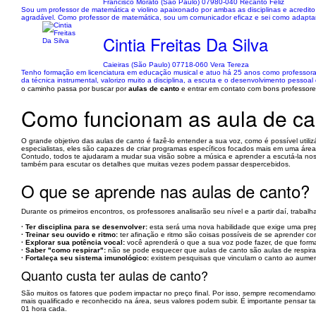
Francisco Morato (São Paulo) 07980-040 Recanto Feliz
Sou um professor de matemática e violino apaixonado por ambas as disciplinas e acredit
agradável. Como professor de matemática, sou um comunicador eficaz e sei como adaptar
Cintia Freitas Da Silva
Caieiras (São Paulo) 07718-060 Vera Tereza
Tenho formação em licenciatura em educação musical e atuo há 25 anos como professora 
da técnica instrumental, valorizo muito a disciplina, a escuta e o desenvolvimento pessoa
o caminho passa por buscar por
aulas de canto
e entrar em contato com bons professore
Como funcionam as aula de ca
O grande objetivo das aulas de canto é fazê-lo entender a sua voz, como é possível utiliz
especialistas, eles são capazes de criar programas específicos focados mais em uma áre
Contudo, todos te ajudaram a mudar sua visão sobre a música e aprender a escutá-la n
também para escutar os detalhes que muitas vezes podem passar despercebidos.
O que se aprende nas aulas de canto?
Durante os primeiros encontros, os professores analisarão seu nível e a partir daí, trab
· Ter disciplina para se desenvolver:
esta será uma nova habilidade que exige uma prepa
· Treinar seu ouvido e ritmo:
ter afinação e ritmo são coisas possíveis de se aprender 
· Explorar sua potência vocal:
você aprenderá o que a sua voz pode fazer, de que formas 
· Saber "como respirar":
não se pode esquecer que aulas de canto são aulas de respiraçã
· Fortaleça seu sistema imunológico:
existem pesquisas que vinculam o canto ao aument
Quanto custa ter aulas de canto?
São muitos os fatores que podem impactar no preço final. Por isso, sempre recomendamos s
mais qualificado e reconhecido na área, seus valores podem subir. É importante pensar ta
01 hora cada.