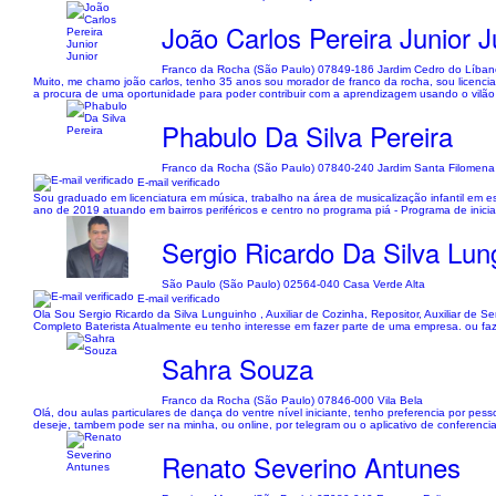
João Carlos Pereira Junior J
Franco da Rocha (São Paulo) 07849-186 Jardim Cedro do Líba
Muito, me chamo joão carlos, tenho 35 anos sou morador de franco da rocha, sou licencia
a procura de uma oportunidade para poder contribuir com a aprendizagem usando o vilão
Phabulo Da Silva Pereira
Franco da Rocha (São Paulo) 07840-240 Jardim Santa Filomena
E-mail verificado
Sou graduado em licenciatura em música, trabalho na área de musicalização infantil em es
ano de 2019 atuando em bairros periféricos e centro no programa piá - Programa de iniciaç
Sergio Ricardo Da Silva Lun
São Paulo (São Paulo) 02564-040 Casa Verde Alta
E-mail verificado
Ola Sou Sergio Ricardo da Silva Lunguinho , Auxiliar de Cozinha, Repositor, Auxiliar 
Completo Baterista Atualmente eu tenho interesse em fazer parte de uma empresa. ou faz
Sahra Souza
Franco da Rocha (São Paulo) 07846-000 Vila Bela
Olá, dou aulas particulares de dança do ventre nível iniciante, tenho preferencia por p
deseje, tambem pode ser na minha, ou online, por telegram ou o aplicativo de conferencia
Renato Severino Antunes