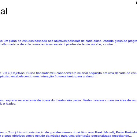
al
lvo um plano de estudos baseado nos objetivos pessoais de cada aluno, criando graus de progre
alho metade da aula com exercícios vocais + pitadas de teoria vocal e, a outra...
efone: (11) ( Objetivos: Busco transmitir meu conhecimento musical adquirido em uma década de es
rapêutico estabelecendo uma Interação frutuosa tanto para o aluno...
 sou soprano na academia de ópera do theatro são pedro. Tenho diversos cursos na área da voz, 
is e idades.
mesp - Tom jobim sob orientação de grandes nomes do violão como Paulo Martelli, Paulo Porto-
o e seus objetivos com o estudo da música para uma orientação personalizada respeitando...