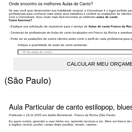
Onde encontro os melhores Aulas de Canto?
Se isso você quer desenvolver sua habilidade musical, a Cronoshare é o lugar perfeito p
profissionais para conhecer mais sobre seus trabalhos e conferir as avaliações de clientes 
Com a Cronoshare, ficou muito mais fácil encontrar as melhores
aulas de canto
.
Como funciona?
- Explique sua solicitação de orçamento para o serviço de
Aulas de canto Franco da Roc
- Centenas de profissionais de Aulas de canto localizados em Franco da Rocha e arredore
- Pode ver as avaliações de outros clientes assim como o perfil de cada profissional par
Indique a quantidade de aulas de canto semanais:
(São Paulo)
Aula Particular de canto estilopop, blu
Publicado o 10-11-2020 em Jardim Benintendi - Franco da Rocha (São Paulo)
Eu quero evoluir, aprender a usar minha voz, aprender tecnicas e etc. Moro em franco da 
a regiãoo central, jundiaí, campo limpo paulista, morato, caieiras.