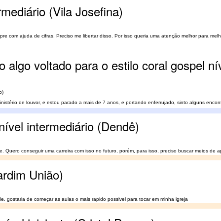
rmediário (Vila Josefina)
pre com ajuda de cifras. Preciso me libertar disso. Por isso queria uma atenção melhor para mel
 algo voltado para o estilo coral gospel nív
o)
inistério de louvor, e estou parado a mais de 7 anos, e portando enferrujado, sinto alguns enco
nível intermediário (Dendê)
Quero conseguir uma carreira com isso no futuro, porém, para isso, preciso buscar meios de ap
ardim União)
e, gostaria de começar as aulas o mais rapido possivel para tocar em minha igreja