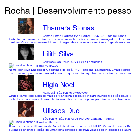
Rocha | Desenvolvimento pesso
Thamara Stonas
Campo Limpo Paulista (São Paulo) 13232-021 Jardim Europa
Trabalho com alunos de todos os níveis: iniciantes, intermediários e avançados. Desenvo
músicas. O foco é o desenvolvimento integral de cada aluno, que é único! geralmente, trab
Lilith Silva
Caieiras (São Paulo) 07741-015 Laranjeiras
E-mail verificado
Nome: lilith silva Endereço: rua estrada do ajoá, 749 – caieiras- Laranjeiras. Email: Tel
que essa arte proporciona ao indivíduo Enriquecimento cognitivo, sociocultural e psicote
Higla Noel
Mairiporã (São Paulo) 07600-000
Estudo canto lírico a pouco mais de 4 anos na escola do theatro municipal de são paulo,
e etc. Leciono a quase 3 anos, tanto canto lírico como popular, para todos os estilos, níve
Ulisses Duo
São Paulo (São Paulo) 02440-090 Lauzane Paulista
E-mail verificado
Estou cursando o 4º ano de violão pelo instituto de artes da UNESP. Cursei 4 anos na E
buscando ensinar o violão de uma forma simples e objetiva visando os interesses do alun