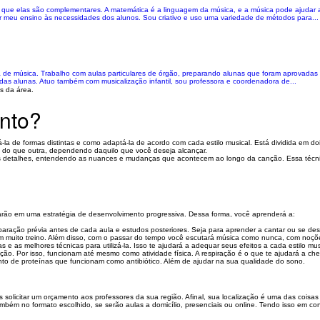
o que elas são complementares. A matemática é a linguagem da música, e a música pode ajudar a
 meu ensino às necessidades dos alunos. Sou criativo e uso uma variedade de métodos para...
de música. Trabalho com aulas particulares de órgão, preparando alunas que foram aprovadas p
l das alunas. Atuo também com musicalização infantil, sou professora e coordenadora de...
s da área.
nto?
á-la de formas distintas e como adaptá-la de acordo com cada estilo musical. Está dividida em do
a do que outra, dependendo daquilo que você deseja alcançar.
os detalhes, entendendo as nuances e mudanças que acontecem ao longo da canção. Essa técni
alharão em uma estratégia de desenvolvimento progressiva. Dessa forma, você aprenderá a:
ração prévia antes de cada aula e estudos posteriores. Seja para aprender a cantar ou se desen
com muito treino. Além disso, com o passar do tempo você escutará música como nunca, com noç
e as melhores técnicas para utilizá-la. Isso te ajudará a adequar seus efeitos a cada estilo mus
o. Por isso, funcionam até mesmo como atividade física. A respiração é o que te ajudará a che
o de proteínas que funcionam como antibiótico. Além de ajudar na sua qualidade do sono.
olicitar um orçamento aos professores da sua região. Afinal, sua localização é uma das coisas q
mbém no formato escolhido, se serão aulas a domicílio, presenciais ou online. Tendo isso em co