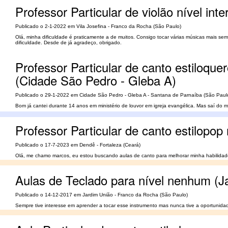
Professor Particular de violão nível inte
Publicado o 2-1-2022 em Vila Josefina - Franco da Rocha (São Paulo)
Olá, minha dificuldade é praticamente a de muitos. Consigo tocar várias músicas mais sem
dificuldade. Desde de já agradeço, obrigado.
Professor Particular de canto estiloquero
(Cidade São Pedro - Gleba A)
Publicado o 29-1-2022 em Cidade São Pedro - Gleba A - Santana de Parnaíba (São Paul
Bom já cantei durante 14 anos em ministério de louvor em igreja evangélica. Mas saí do m
Professor Particular de canto estilopop 
Publicado o 17-7-2023 em Dendê - Fortaleza (Ceará)
Olá, me chamo marcos, eu estou buscando aulas de canto para melhorar minha habilidade. 
Aulas de Teclado para nível nenhum (J
Publicado o 14-12-2017 em Jardim União - Franco da Rocha (São Paulo)
Sempre tive interesse em aprender a tocar esse instrumento mas nunca tive a oportunidad