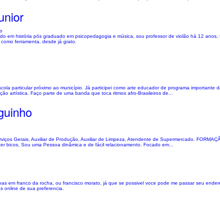
unior
no
do em história pós graduado em psicopedagogia e música, sou professor de violão há 12 anos, t
 como ferramenta, desde já grato.
cola particular próximo ao município. Já participei como arte educador de programa importante d
ão artística. Faço parte de uma banda que toca ritmos afro-Brasileiros de...
guinho
de Serviços Gerais, Auxiliar de Produção, Auxiliar de Limpeza, Atendente de Supermercado. FO
er bicos, Sou uma Pessoa dinâmica e de fácil relacionamento. Focado em...
essoas em franco da rocha, ou francisco morato, já que se possivel voce pode me passar seu ende
s online de sua preferencia.