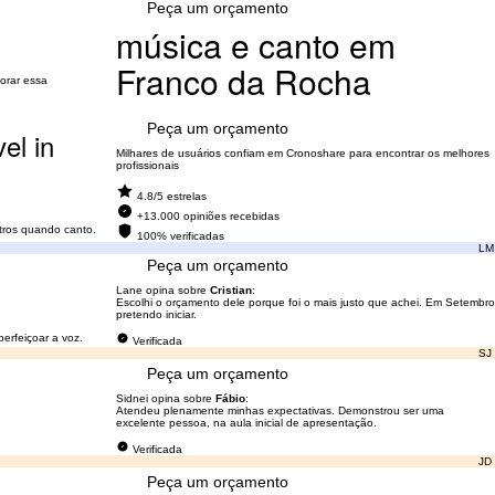
Peça um orçamento
música e canto em
Franco da Rocha
horar essa
Peça um orçamento
el in
Milhares de usuários confiam em Cronoshare para encontrar os melhores
profissionais
4.8/5 estrelas
+13.000 opiniões recebidas
ntros quando canto.
100% verificadas
LM
Peça um orçamento
Lane opina sobre
Cristian
:
Escolhi o orçamento dele porque foi o mais justo que achei. Em Setembro
pretendo iniciar.
erfeiçoar a voz.
Verificada
SJ
Peça um orçamento
Sidnei opina sobre
Fábio
:
Atendeu plenamente minhas expectativas. Demonstrou ser uma
excelente pessoa, na aula inicial de apresentação.
Verificada
JD
Peça um orçamento