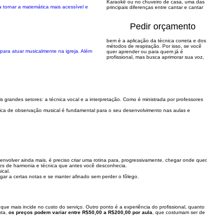
Karaokê ou no chuveiro de casa, uma das
 tornar a matemática mais acessível e
principais diferenças entre cantar e cantar
Pedir orçamento
bem é a aplicação da técnica correta e dos
métodos de respiração. Por isso, se você
ara atuar musicalmente na igreja. Além
quer aprender ou para quem já é
profissional, mas busca aprimorar sua voz,
is grandes setores: a técnica vocal e a interpretação. Como é ministrada por professores
ca de observação musical é fundamental para o seu desenvolvimento nas aulas e
volver ainda mais, é preciso criar uma rotina para, progressivamente, chegar onde quer.
ões de harmonia e técnica que antes você desconhecia.
ical.
gar a certas notas e se manter afinado sem perder o fôlego.
ue mais incide no custo do serviço. Outro ponto é a experiência do profissional, quanto
nta,
os preços podem variar entre R$50,00 a R$200,00 por aula
, que costumam ser de