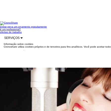
entrar
peça um orçamento gratuitamente
é um profissional?
ofertas de trabalho
SERVIÇOS
Informação sobre cookies
Cronoshare utiliza cookies próprios e de terceiros para fins analíticos. Você pode aceitar to
mais informações
.