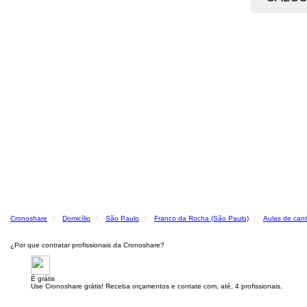
Cronoshare
Domicílio
São Paulo
Franco da Rocha (São Paulo)
Aulas de can
¿Por que contratar profissionais da Cronoshare?
É grátis
Use Cronoshare grátis! Receba orçamentos e contate com, até, 4 profissionais.