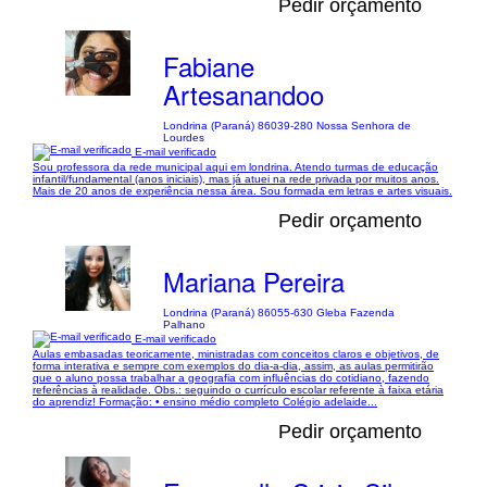
Pedir orçamento
Fabiane
Artesanandoo
Londrina (Paraná) 86039-280 Nossa Senhora de
Lourdes
E-mail verificado
Sou professora da rede municipal aqui em londrina. Atendo turmas de educação
infantil/fundamental (anos iniciais), mas já atuei na rede privada por muitos anos.
Mais de 20 anos de experiência nessa área. Sou formada em letras e artes visuais.
Pedir orçamento
Mariana Pereira
Londrina (Paraná) 86055-630 Gleba Fazenda
Palhano
E-mail verificado
Aulas embasadas teoricamente, ministradas com conceitos claros e objetivos, de
forma interativa e sempre com exemplos do dia-a-dia, assim, as aulas permitirão
que o aluno possa trabalhar a geografia com influências do cotidiano, fazendo
referências à realidade. Obs.: seguindo o currículo escolar referente à faixa etária
do aprendiz! Formação: • ensino médio completo Colégio adelaide...
Pedir orçamento