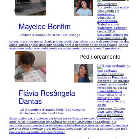
mail verificado
Sou pedagoga e pós-
1/4
Graduanda em
atendimento
educacional
especializado.
Mayelee Bonfim
Trabalho como
professora particular
desde 2016,
buscando sempre me
Londrina (Paraná) 86010-540 Vila Ipiranga
aprimorar através de
cursos, trazendo novas técnicas e metodologias ativas para o desenvolvimento das
aulas. Busco aplicar uma aula voltada para a necessidade de cada criança, sendo
assim uma aula desenvolvimento exclusivamente para cada um. Experiência...
Pedir orçamento
E-
mail verificado
Auxilio nas tarefas
1/3
escolares Pesquisas
escolares Tiro duvidas
quanto ao conteúdo
ministrado na escola
Flávia Rosângela
Especialidade na
matemática (ensino
Dantas
médio) e outras
matérias do 5o ano
ao 9o
Iago disse:
"Eu tive
10 (5)
Londrina (Paraná) 86087-620 Conjunto
duas experiências
Habitacional Doutor Farid Libos
com a profissional
flávia rosângela, a primeira ela foi minha professora em um determinado período
onde foi de fundamental importância no desenvolvimento pedagógico, e a
segunda como orientadora em diversos trabalhos acadêmicos! sempre foi pautada
por uma ética exemplar e por didáticas inovadoras! só tenho a agradecer por tudo
que ela fez na minha vida acadêmica."