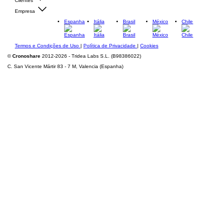
Clientes
Empresa
Espanha
Itália
Brasil
México
Chile
Termos e Condições de Uso
|
Política de Privacidade
|
Cookies
©
Cronoshare
2012-2026 - Tridea Labs S.L. (B98386022)
C. San Vicente Mártir 83 - 7 M, Valencia (Espanha)