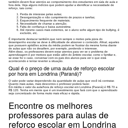
também devem ficar atentos ao comportamento dos estudantes em sala de aula e
fora dela. Veja alguns indícios que podem ajudar a identificar a necessidade de
reforço, tais como:
Perda de interesse pelas aulas;
Desorganização e não cumprimento de prazos e tarefas;
Esquecimento frequente de materiais;
Necessidade de chamar a atenção;
Falta de confiança e baixa autoestima
Até mesmo casos mais extremos, se o aluno sofre algum tipo de bullying, é
excluído, etc.
É importante destacar também que nem sempre o motivo pela piora do
desempenho escolar se deve à dificuldade de absorver o conteúdo. Afinal, aqueles
que possuem aptidões acima da média podem se frustrar da mesma forma diante
de aulas que não os desafiem, por exemplo, perdendo o interesse.
Além disso, os professores devem estar atentos para ver se o problema de
aprendizagem é por motivos que estão além do âmbito escolar, como o familiar e,
se esse for o caso, conversar com os pais dos alunos para ver o que está
acontecendo e tentar reverter a situação.
Qual é o preço de uma aula de reforço escolar
por hora em Londrina (Paraná)?
O valor pode variar dependendo da quantidade de aulas que você irá contratar.
Quanto mais aulas, mais descontos o professor poderá fazer.
Em média o valor da aula/hora de reforço escolar em Londrina (Paraná) é R$ 70 a
R$ 120. Tenha em mente que é um investimento que fará com que o aprendizado
seja concretizado de forma muito mais eficaz e rápida.
Encontre os melhores
professores para aulas de
reforço escolar em Londrina