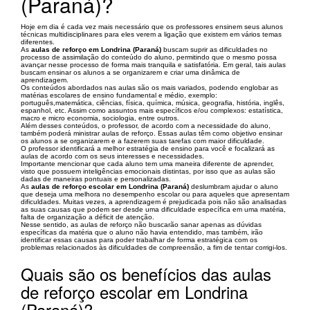
(Paraná)?
Hoje em dia é cada vez mais necessário que os professores ensinem seus alunos
técnicas multidisciplinares para eles verem a ligação que existem em vários temas
diferentes.
As
aulas de reforço em Londrina (Paraná)
buscam suprir as dificuldades no
processo de assimilação do conteúdo do aluno, permitindo que o mesmo possa
avançar nesse processo de forma mais tranquila e satisfatória. Em geral, tais aulas
buscam ensinar os alunos a se organizarem e criar uma dinâmica de
aprendizagem.
Os conteúdos abordados nas aulas são os mais variados, podendo englobar as
matérias escolares de ensino fundamental e médio, exemplo:
português,matemática, ciências, física, química, música, geografia, história, inglês,
espanhol, etc. Assim como assuntos mais específicos e/ou complexos: estatística,
macro e micro economia, sociologia, entre outros.
Além desses conteúdos, o professor, de acordo com a necessidade do aluno,
também poderá ministrar aulas de reforço. Essas aulas têm como objetivo ensinar
os alunos a se organizarem e a fazerem suas tarefas com maior dificuldade.
O professor identificará a melhor estratégia de ensino para você e focalizará as
aulas de acordo com os seus interesses e necessidades.
Importante mencionar que cada aluno tem uma maneira diferente de aprender,
visto que possuem inteligências emocionais distintas, por isso que as aulas são
dadas de maneiras pontuais e personalizadas.
As
aulas de reforço escolar em Londrina (Paraná)
deslumbram ajudar o aluno
que deseja uma melhora no desempenho escolar ou para aqueles que apresentam
dificuldades. Muitas vezes, a aprendizagem é prejudicada pois não são analisadas
as suas causas que podem ser desde uma dificuldade específica em uma matéria,
falta de organização a déficit de atenção.
Nesse sentido, as aulas de reforço não buscarão sanar apenas as dúvidas
específicas da matéria que o aluno não havia entendido, mas também, irão
identificar essas causas para poder trabalhar de forma estratégica com os
problemas relacionados às dificuldades de compreensão, a fim de tentar corrigi-los.
Quais são os benefícios das aulas
de reforço escolar em Londrina
(Paraná)?