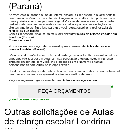
(Paraná)
Se você está buscando aulas de reforço escolar, a Cronoshare é o local perfeito
para encontrar. Aqui você recebe até 4 orçamentos de diferentes professores de
forma gratuita e sem compromisso algum! Você ainda terá acesso a seus perfis
profissionais para conhecer mais de seu trabalho e poderá ver avaliações de
clientes anteriores. Tudo isso para que você possa escolher a melhor
aula de
reforço da sua região
.
Com a Cronoshare, ficou muito mais fácil encontrar
aulas de reforço escolar em
Londrina (Paraná)
.
Como funciona?
- Explique sua solicitação de orçamento para o serviço de
Aulas de reforço
escolar Londrina (Paraná)
.
- Centenas de profissionais de Aulas de reforço escolar localizados em Londrina e
arredores vão receber um aviso con sua solicitação e os que tiverem interesse
entrarão em contato com você, lhe oferecendo um orçamento e tarifas
personalizadas para Aulas de reforço escolar.
- Pode ver as avaliações de outros clientes assim como o perfil de cada profissional
para poder comparar os orçamentos e tomar a melhor decisão.
Peça um orçamento gratuitamente para
Aulas de reforço escolar
.
é
gratuito e sem compromisso
Outras solicitações de Aulas
de reforço escolar Londrina