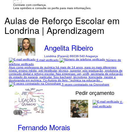
Contrate com confiança.
Leia opiniões e consulte os perfis para mais informações.
Aulas de Reforço Escolar em
Londrina | Aprendizagem
Angelita Ribeiro
Londrina (Paraná) 86038-540 Aragarça
E-mail verificado
Número de
telefone verificado
Atuo como professora de química há mais de 14 anos, para os mais diferentes
níveis: ensino médio, pré-Vestibular, técnico, superior, pós graduação, produtora de
conteúdo digital e reforço escolar. Nas empresas: uel, unifil, secretaria de educação
do estado do paraná, particular. Sou bacharel, técnologa, licenciada, mestre e
doutoranda em química. Co-Autora do livro: "química na educação...
5 vezes contratado na Cronoshare
Pedir orçamento
E-
mail verificado
1/3
Fernando Morais