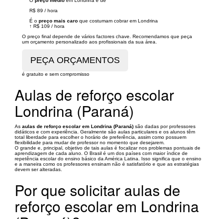
O
preço médio
em Londrina é de
R$ 89
/
hora
É o
preço mais caro
que costumam cobrar em Londrina
↑
R$ 109
/
hora
O preço final depende de vários factores chave. Recomendamos que peça
um orçamento personalizado aos profissionais da sua área.
é gratuito e sem compromisso
Aulas de reforço escolar
Londrina (Paraná)
As
aulas de reforço escolar em Londrina (Paraná)
são dadas por professores
didáticos e com experiência. Geralmente são aulas particulares e os alunos têm
total liberdade para escolher o horário de preferência, assim como possuem
flexibilidade para mudar de professor no momento que desejarem.
O grande e, principal, objetivo de tais aulas é focalizar nos problemas pontuais de
aprendizagem de cada aluno. O Brasil é um dos países com maior índice de
repetência escolar do ensino básico da América Latina. Isso significa que o ensino
e a maneira como os professores ensinam não é satisfatório e que as estratégias
devem ser alteradas.
Por que solicitar aulas de
reforço escolar em Londrina