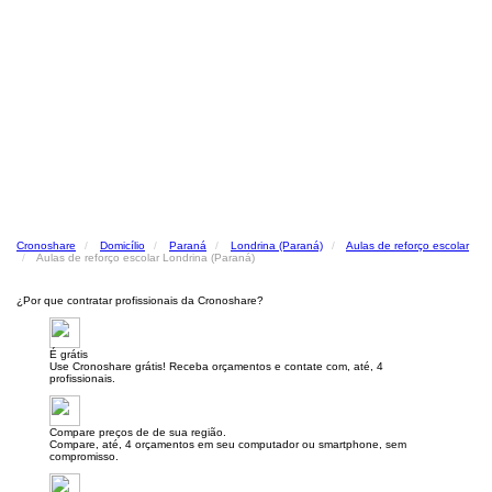
Cronoshare
Domicílio
Paraná
Londrina (Paraná)
Aulas de reforço escolar
Aulas de reforço escolar Londrina (Paraná)
¿Por que contratar profissionais da Cronoshare?
É grátis
Use Cronoshare grátis! Receba orçamentos e contate com, até, 4
profissionais.
Compare preços de de sua região.
Compare, até, 4 orçamentos em seu computador ou smartphone, sem
compromisso.