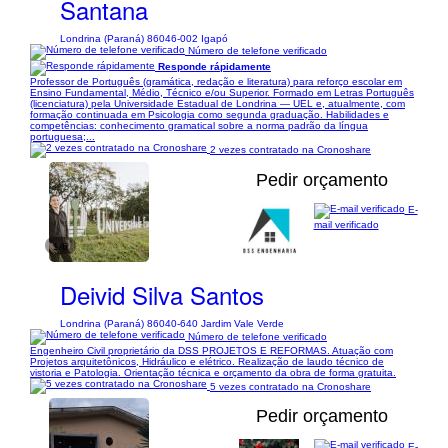
Santana
Londrina (Paraná) 86046-002 Igapó
Número de telefone verificado
Responde rápidamente
Professor de Português (gramática, redação e literatura) para reforço escolar em
Ensino Fundamental, Médio, Técnico e/ou Superior. Formado em Letras Português
(licenciatura) pela Universidade Estadual de Londrina — UEL e, atualmente, com
formação continuada em Psicologia como segunda graduação. Habilidades e
competências: conhecimento gramatical sobre a norma padrão da língua
portuguesa;...
2 vezes contratado na Cronoshare
Pedir orçamento
E-
mail verificado
1/6
Deivid Silva Santos
Londrina (Paraná) 86040-640 Jardim Vale Verde
Número de telefone verificado
Engenheiro Civil proprietário da DSS PROJETOS E REFORMAS. Atuação com
Projetos arquitetônicos, Hidráulico e elétrico. Realização de laudo técnico de
vistoria e Patologia. Orientação técnica e orçamento da obra de forma gratuita.
5 vezes contratado na Cronoshare
Pedir orçamento
E-