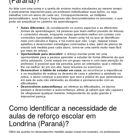
Ao lidar com uma turma e a tarefa de ensinar muitos estudantes ao mesmo tempo,
é praticamente impossível para um professor individualizar suas lições, ou seja,
trabalhar com um aluno de cada vez. Consequentemente, as múltiplas
personalidades, suas forças e fraquezas são desconsideradas no processo, o que
pode ser prejudicial no caminho da aprendizagem.
Aulas diferentes:
Já considerando os outros aspectos e as diferentes
formas de aprendizagem, há pessoas que tiram melhor proveito de leituras
e conteúdos visuais, enquanto outras aprendem melhor em contato com
conteúdos transmitidos oralmente. Assim como há os que se identificam
mais com cálculos e lógica, e há outros que não. Logo, mapear essas
aptidões e desenvolver estratégias conectadas à elas, além de planos de
estudo sob medida para cada aluno, torna-se uma tarefa muito mais fácil
por meio do reforço.
Oportunidade para descobrir:
o reforço escolar pode ser uma
oportunidade para a pessoa aprender a estudar de forma diferente da que
vinha adotando. Como estará em um grupo menor e com mais atenção do
professor, é possível que ela perceba, junto ao orientador, qual o método
lhe cai melhor: ler em voz alta, fazer resumos ou exercícios.
Desenvolver o hábito de estudar em casa:
ao reconhecer a importância
e os resultados de realizar os deveres de casa e aderirem a atividade na
rotina, o aluno começar a perceber que sem a prática do que aprenderam
em sala de aula não eliminarão as dúvidas e permanecerão com as
dificuldades.
Desenvolvem autoconfiança:
ao eliminar as dificuldades, os alunos
passam a desenvolver a autoconfiança, afinal, já sabem que são capazes
de ultrapassar qualquer barreira, independente do quão grande é
impossível pareça.
Como identificar a necessidade de
aulas de reforço escolar em
Londrina (Paraná)?
Além da queda no desempenho medido pelas notas em exames, os professores