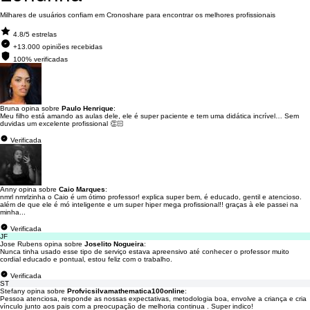
Milhares de usuários confiam em Cronoshare para encontrar os melhores profissionais
4.8/5 estrelas
+13.000 opiniões recebidas
100% verificadas
Bruna opina sobre
Paulo Henrique
:
Meu filho está amando as aulas dele, ele é super paciente e tem uma didática incrível… Sem
duvidas um excelente profissional 👏🏻
Verificada
Anny opina sobre
Caio Marques
:
nmrl nmrlzinha o Caio é um ótimo professor! explica super bem, é educado, gentil e atencioso.
além de que ele é mó inteligente e um super hiper mega profissional!! graças à ele passei na
minha...
Verificada
JF
Jose Rubens opina sobre
Joselito Nogueira
:
Nunca tinha usado esse tipo de serviço estava apreensivo até conhecer o professor muito
cordial educado e pontual, estou feliz com o trabalho.
Verificada
ST
Stefany opina sobre
Profvicsilvamathematica100online
:
Pessoa atenciosa, responde as nossas expectativas, metodologia boa, envolve a criança e cria
vínculo junto aos pais com a preocupação de melhoria continua . Super indico!