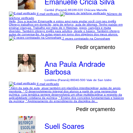
Emanuelle Cricia Silva
Cambé (Paraná) 86186-020 Chácara Manella
E-mail verificado
Número de
telefone verificado
Hello, Sou a teacher Emanuelle e estou aqui para ajudar você com seu inglês
Ofereço trabalhos em domicílio, seja de reforço, aula de idiomas. Tenho paixão em
ensinar crianças. Trabalho por meio de n Histórias, jogos, canções e muita
diversão. Também ofereço inglês para adultos, desde o básico. Também ofereço
aulas de conversação. As aulas giram em torno dos objetivos dos meus alunos.
2 vezes contratado na Cronoshare
Pedir orçamento
Ana Paula Andrade
Barbosa
Londrina (Paraná) 86040-500 Vale de San Izidro
E-mail verificado
° Além da sala de aula, atuar também em plantões interdisciplinar, aulas de apoio,
monitoria. ° O desenvolvimento integral dos alunos a partir de uma perspectiva
química, cuja temática sempre desenvolverá um olhar multidisciplinar a respeito da
aplicabilidade cotidiana da química; ° Ensino dos conceitos fundamentais e básicos
da química; ° Aprimoramento do entendimento da disciplina de...
Pedir orçamento
Sueli Soares