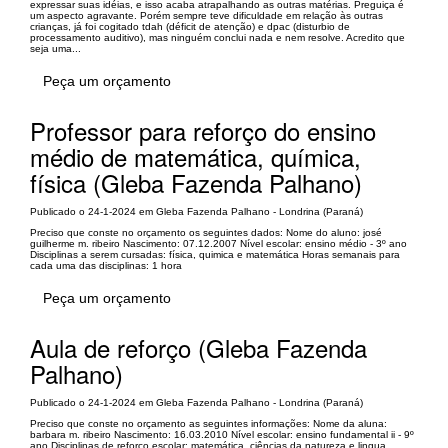
expressar suas idéias, e isso acaba atrapalhando as outras matérias. Preguiça é
um aspecto agravante. Porém sempre teve dificuldade em relação às outras
crianças, já foi cogitado tdah (déficit de atenção) e dpac (disturbio de
processamento auditivo), mas ninguém conclui nada e nem resolve. Acredito que
seja uma...
Peça um orçamento
Professor para reforço do ensino
médio de matemática, química,
física (Gleba Fazenda Palhano)
Publicado o 24-1-2024 em Gleba Fazenda Palhano - Londrina (Paraná)
Preciso que conste no orçamento os seguintes dados: Nome do aluno: josé
guilherme m. ribeiro Nascimento: 07.12.2007 Nível escolar: ensino médio - 3º ano
Disciplinas a serem cursadas: física, quimica e matemática Horas semanais para
cada uma das disciplinas: 1 hora
Peça um orçamento
Aula de reforço (Gleba Fazenda
Palhano)
Publicado o 24-1-2024 em Gleba Fazenda Palhano - Londrina (Paraná)
Preciso que conste no orçamento as seguintes informações: Nome da aluna:
barbara m. ribeiro Nascimento: 16.03.2010 Nível escolar: ensino fundamental ii - 9º
ano Disciplinas de reforço escolar: matemática, ciências da natureza e lingua