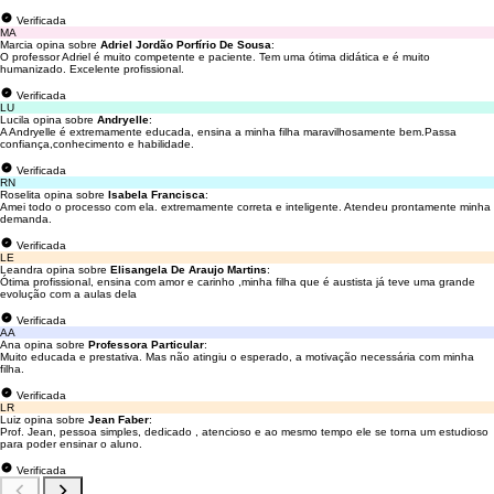
Verificada
MA
Marcia opina sobre
Adriel Jordão Porfírio De Sousa
:
O professor Adriel é muito competente e paciente. Tem uma ótima didática e é muito
humanizado. Excelente profissional.
Verificada
LU
Lucila opina sobre
Andryelle
:
A Andryelle é extremamente educada, ensina a minha filha maravilhosamente bem.Passa
confiança,conhecimento e habilidade.
Verificada
RN
Roselita opina sobre
Isabela Francisca
:
Amei todo o processo com ela. extremamente correta e inteligente. Atendeu prontamente minha
demanda.
Verificada
LE
Leandra opina sobre
Elisangela De Araujo Martins
:
Ótima profissional, ensina com amor e carinho ,minha filha que é austista já teve uma grande
evolução com a aulas dela
Verificada
AA
Ana opina sobre
Professora Particular
:
Muito educada e prestativa. Mas não atingiu o esperado, a motivação necessária com minha
filha.
Verificada
LR
Luiz opina sobre
Jean Faber
:
Prof. Jean, pessoa simples, dedicado , atencioso e ao mesmo tempo ele se torna um estudioso
para poder ensinar o aluno.
Verificada