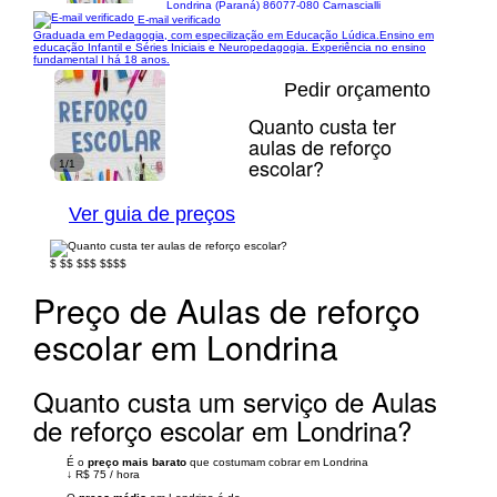
Londrina (Paraná) 86077-080 Carnascialli
E-mail verificado
Graduada em Pedagogia, com especilização em Educação Lúdica.Ensino em
educação Infantil e Séries Iniciais e Neuropedagogia. Experiência no ensino
fundamental I há 18 anos.
Pedir orçamento
Quanto custa ter
aulas de reforço
escolar?
1/1
Ver guia de preços
$
$$
$$$
$$$$
Preço de Aulas de reforço
escolar em Londrina
Quanto custa um serviço de Aulas
de reforço escolar em Londrina?
É o
preço mais barato
que costumam cobrar em Londrina
↓
R$ 75
/
hora