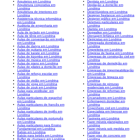
Arquitetos em Londrina
Dentista em Londrina
Arquitetura corporativa em
Depilação a domicílio em
Londrina
Londrina
Arquitetura de interiores em
Desentupidora em Londrina
Londrina
Designer freelancer em Londrina
Assistencia técnica informática
Designer gráfico em Londrina
em Londrina
Detetives particulares em
Auditoria de engenharia em
Londrina
Londrina
Diarista em Londrina
Aula de teclado em Londrina
Dogwalker em Londrina
Aula de tênis em Londrina
Drenagem linfática em Londrina
Aulas de conversação em inglês
Eletricistas em Londrina
em Londrina
Empregada doméstica em
Aulas de dança em Londrina
Londrina
Aulas de guitarra em Londrina
Empreiteira em Londrina
Aulas de karate em Londrina
Empresa de faxina em Londrina
Aulas de kizomba em Londrina
Empresas de construção civil em
Aulas de música em Londrina
Londrina
Aulas de piano em Londrina
Empresas de demolição em
Aulas de pilates a domicílio em
Londrina
Londrina
Empresas de impermeabilização
Aulas de reforço escolar em
em Londrina
Londrina
Empresas de limpeza em
Aulas de violão em Londrina
Londrina
Aulas de yoga em Londrina
Empresas de pinturas
Aulas de zouk em Londrina
residenciais em Londrina
Aulas para vestibular em
Empresas de reformas em
Londrina
Londrina
Aulas particulares de espanhol
Encanadores em Londrina
em Londrina
Enfermagem domiciliar em
Aulas particulares de francês em
Londrina
Londrina
Engenheiro civil em Londrina
Aulas particulares de inglês em
Especialista em hipnose em
Londrina
Londrina
Aulas particulares de português
Faxineira em Londrina
em Londrina
Fazer móveis planejados em
Aulas particulares para Ensino
Londrina
Fundamental em Londrina
Fazer móveis sob medida em
Babás em Londrina
Londrina
Babás para bebês em Londrina
Fazer piso de concreto em
Buffet de churrasco em Londrina
Londrina