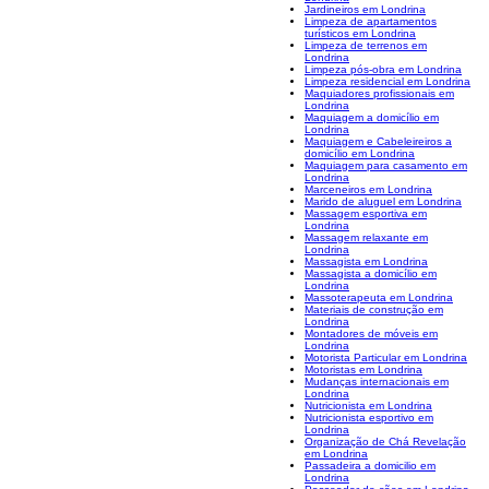
Jardineiros em Londrina
Limpeza de apartamentos
turísticos em Londrina
Limpeza de terrenos em
Londrina
Limpeza pós-obra em Londrina
Limpeza residencial em Londrina
Maquiadores profissionais em
Londrina
Maquiagem a domicílio em
Londrina
Maquiagem e Cabeleireiros a
domicílio em Londrina
Maquiagem para casamento em
Londrina
Marceneiros em Londrina
Marido de aluguel em Londrina
Massagem esportiva em
Londrina
Massagem relaxante em
Londrina
Massagista em Londrina
Massagista a domicílio em
Londrina
Massoterapeuta em Londrina
Materiais de construção em
Londrina
Montadores de móveis em
Londrina
Motorista Particular em Londrina
Motoristas em Londrina
Mudanças internacionais em
Londrina
Nutricionista em Londrina
Nutricionista esportivo em
Londrina
Organização de Chá Revelação
em Londrina
Passadeira a domicilio em
Londrina