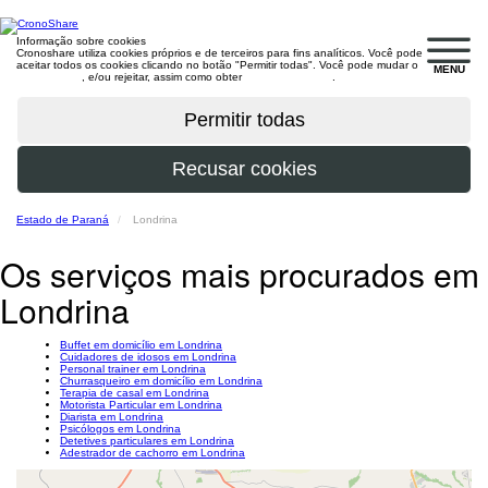
Informação sobre cookies
Cronoshare utiliza cookies próprios e de terceiros para fins analíticos. Você pode
aceitar todos os cookies clicando no botão "Permitir todas". Você pode mudar o
MENU
configuração
, e/ou rejeitar, assim como obter
mais informações
.
Estado de Paraná
Londrina
Os serviços mais procurados em
Londrina
Buffet em domicílio em Londrina
Cuidadores de idosos em Londrina
Personal trainer em Londrina
Churrasqueiro em domicílio em Londrina
Terapia de casal em Londrina
Motorista Particular em Londrina
Diarista em Londrina
Psicólogos em Londrina
Detetives particulares em Londrina
Adestrador de cachorro em Londrina