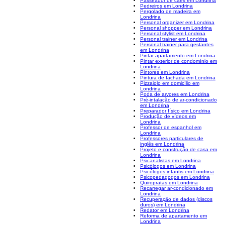
Passeador de cães em Londrina
Pedreiros em Londrina
Pergolado de madeira em
Londrina
Personal organizer em Londrina
Personal shopper em Londrina
Personal stylist em Londrina
Personal trainer em Londrina
Personal trainer para gestantes
em Londrina
Pintar apartamento em Londrina
Pintar exterior de condomínio em
Londrina
Pintores em Londrina
Pintura de fachada em Londrina
Pizzaiolo em domicílio em
Londrina
Poda de arvores em Londrina
Pré-intalação de ar-condicionado
em Londrina
Preparador físico em Londrina
Produção de vídeos em
Londrina
Professor de espanhol em
Londrina
Professores particulares de
inglês em Londrina
Projeto e construção de casa em
Londrina
Psicanalistas em Londrina
Psicólogos em Londrina
Psicólogos infantis em Londrina
Psicopedagogos em Londrina
Quiropratas em Londrina
Recarregar ar-condicionado em
Londrina
Recuperação de dados (discos
duros) em Londrina
Redator em Londrina
Reforma de apartamento em
Londrina