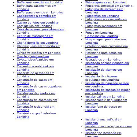
Buffet em domicílio em Londrina
Fisioterapeutas em Londrina
Buffet para casamentos em
Fotografia comercial em Londrina
Londrina
Fotógrafo de alimentos em
Buffet para eventos em Londrina
Londrina
Cabeleireiros a domicílio em
Fotógrafos em Londrina
Londrina
Fotógrafos de casamento em
Cabine de fotos em Londrina
Londrina
Carpinteiros em Londrina
Fotógrafos imobiliários em
Casa de repouso para idosos em
Londrina
Londrina
Fretes em Londrina
Centro de massagens em
Gesseiros em Londrina
Londrina
Hospedagem para gatos em
Chef a domicílio em Londrina
Londrina
Churrasqueiro em domicílio em
Hotelzinho para cachorros em
Londrina
Londrina
Clínica veterinária em Londrina
Hotelzinho para gatos em
Coaching em Londrina
Londrina
Colocar pisos/azulejos em
Ilustradores em Londrina
Londrina
Instalação ar-condicionado em
Conserto de notebook em
Londrina
Londrina
Instalação de alarmes em
Conserto de persianas em
Londrina
Londrina
Instalação de câmeras
Construção de casas em
segurança em Londrina
Londrina
Instalação de papel de parede
Construção de casas populares
em Londrina
em Londrina
Instalação de sancas de isopor
Construção de quadras em
em Londrina
Londrina
Instalar calhas em Londrina
Construção de sobrados em
Instalar coifa e depurador em
Londrina
Londrina
Construção residencial em
Instalar forro de gesso em
Londrina
Londrina
Construir campo futebol em
Londrina
Instalar grama artificial em
Londrina
Instalar ou mudar aquecedor em
Londrina
Instalar piso laminado em
Londrina