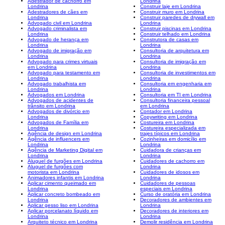
Adestrador de cachorro em
Londrina
Londrina
Construir laje em Londrina
Adestradores de cães em
Construir muro em Londrina
Londrina
Construir paredes de drywall em
Advogado civil em Londrina
Londrina
Advogado criminalista em
Construir piscinas em Londrina
Londrina
Construir telhado em Londrina
Advogado de herança em
Construtora de casas em
Londrina
Londrina
Advogado de imigração em
Consultoria de arquitetura em
Londrina
Londrina
Advogado para crimes virtuais
Consultoria de imigração em
em Londrina
Londrina
Advogado para testamento em
Consultoria de investimentos em
Londrina
Londrina
Advogado trabalhista em
Consultoria em engenharia em
Londrina
Londrina
Advogados em Londrina
Consultoria em TI em Londrina
Advogados de acidentes de
Consultoria financeira pessoal
trânsito em Londrina
em Londrina
Advogados de divórcio em
Contador em Londrina
Londrina
Copywriting em Londrina
Advogados de Família em
Costureira em Londrina
Londrina
Costureira especializada em
Agência de design em Londrina
trajes típicos em Londrina
Agência de influencers em
Cozinheiras em domicílio em
Londrina
Londrina
Agência de Marketing Digital em
Cuidadora de crianças em
Londrina
Londrina
Aluguel de furgões em Londrina
Cuidadores de cachorro em
Aluguel de furgões com
Londrina
motorista em Londrina
Cuidadores de idosos em
Animadores infantis em Londrina
Londrina
Aplicar cimento queimado em
Cuidadores de pessoas
Londrina
especiais em Londrina
Aplicar concreto bombeado em
Curso de oratória em Londrina
Londrina
Decoradores de ambientes em
Aplicar gesso liso em Londrina
Londrina
Aplicar porcelanato líquido em
Decoradores de interiores em
Londrina
Londrina
Arquiteto técnico em Londrina
Demolir residência em Londrina