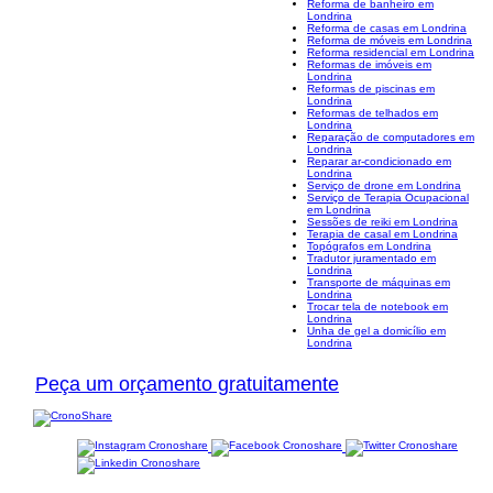
Reforma de banheiro em
Londrina
Reforma de casas em Londrina
Reforma de móveis em Londrina
Reforma residencial em Londrina
Reformas de imóveis em
Londrina
Reformas de piscinas em
Londrina
Reformas de telhados em
Londrina
Reparação de computadores em
Londrina
Reparar ar-condicionado em
Londrina
Serviço de drone em Londrina
Serviço de Terapia Ocupacional
em Londrina
Sessões de reiki em Londrina
Terapia de casal em Londrina
Topógrafos em Londrina
Tradutor juramentado em
Londrina
Transporte de máquinas em
Londrina
Trocar tela de notebook em
Londrina
Unha de gel a domicílio em
Londrina
Peça um orçamento gratuitamente