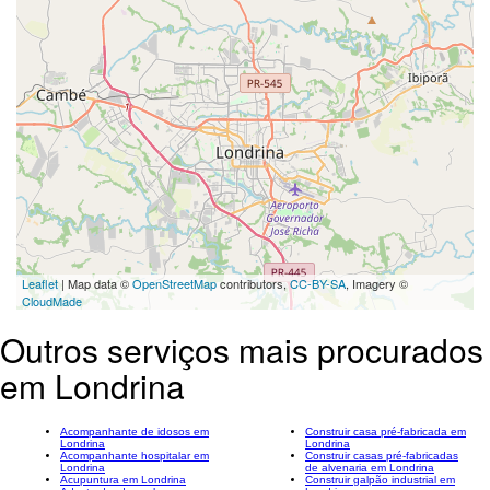
Leaflet
| Map data ©
OpenStreetMap
contributors,
CC-BY-SA
, Imagery ©
CloudMade
Outros serviços mais procurados
em Londrina
Acompanhante de idosos em
Construir casa pré-fabricada em
Londrina
Londrina
Acompanhante hospitalar em
Construir casas pré-fabricadas
Londrina
de alvenaria em Londrina
Acupuntura em Londrina
Construir galpão industrial em