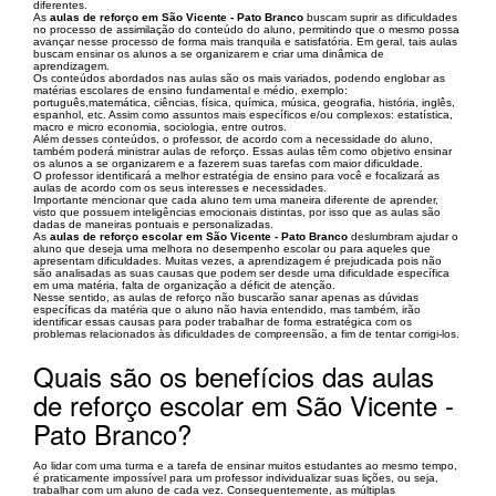
diferentes.
As
aulas de reforço em São Vicente - Pato Branco
buscam suprir as dificuldades
no processo de assimilação do conteúdo do aluno, permitindo que o mesmo possa
avançar nesse processo de forma mais tranquila e satisfatória. Em geral, tais aulas
buscam ensinar os alunos a se organizarem e criar uma dinâmica de
aprendizagem.
Os conteúdos abordados nas aulas são os mais variados, podendo englobar as
matérias escolares de ensino fundamental e médio, exemplo:
português,matemática, ciências, física, química, música, geografia, história, inglês,
espanhol, etc. Assim como assuntos mais específicos e/ou complexos: estatística,
macro e micro economia, sociologia, entre outros.
Além desses conteúdos, o professor, de acordo com a necessidade do aluno,
também poderá ministrar aulas de reforço. Essas aulas têm como objetivo ensinar
os alunos a se organizarem e a fazerem suas tarefas com maior dificuldade.
O professor identificará a melhor estratégia de ensino para você e focalizará as
aulas de acordo com os seus interesses e necessidades.
Importante mencionar que cada aluno tem uma maneira diferente de aprender,
visto que possuem inteligências emocionais distintas, por isso que as aulas são
dadas de maneiras pontuais e personalizadas.
As
aulas de reforço escolar em São Vicente - Pato Branco
deslumbram ajudar o
aluno que deseja uma melhora no desempenho escolar ou para aqueles que
apresentam dificuldades. Muitas vezes, a aprendizagem é prejudicada pois não
são analisadas as suas causas que podem ser desde uma dificuldade específica
em uma matéria, falta de organização a déficit de atenção.
Nesse sentido, as aulas de reforço não buscarão sanar apenas as dúvidas
específicas da matéria que o aluno não havia entendido, mas também, irão
identificar essas causas para poder trabalhar de forma estratégica com os
problemas relacionados às dificuldades de compreensão, a fim de tentar corrigi-los.
Quais são os benefícios das aulas
de reforço escolar em São Vicente -
Pato Branco?
Ao lidar com uma turma e a tarefa de ensinar muitos estudantes ao mesmo tempo,
é praticamente impossível para um professor individualizar suas lições, ou seja,
trabalhar com um aluno de cada vez. Consequentemente, as múltiplas