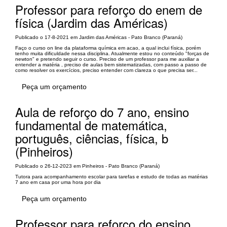
Professor para reforço do enem de
física (Jardim das Américas)
Publicado o 17-8-2021 em Jardim das Américas - Pato Branco (Paraná)
Faço o curso on line da plataforma química em acao, a qual inclui física, porém
tenho muita dificuldade nessa disciplina. Atualmente estou no conteúdo "forças de
newton" e pretendo seguir o curso. Preciso de um professor para me auxiliar a
entender a matéria , preciso de aulas bem sistematizadas, com passo a passo de
como resolver os exercícios, preciso entender com clareza o que precisa ser...
Peça um orçamento
Aula de reforço do 7 ano, ensino
fundamental de matemática,
português, ciências, física, b
(Pinheiros)
Publicado o 26-12-2023 em Pinheiros - Pato Branco (Paraná)
Tutora para acompanhamento escolar para tarefas e estudo de todas as matérias
7 ano em casa por uma hora por dia
Peça um orçamento
Professor para reforço do ensino