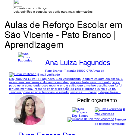
Contrate com confiança.
Leia opiniões e consulte os perfis para mais informações.
Aulas de Reforço Escolar em
São Vicente - Pato Branco |
Aprendizagem
Ana Luiza Fagundes
Pato Branco (Paraná) 85502-070 Amadori
E-mail verificado
Olá, sou Ana Luiza H. Fagundes. Sou vestibulanda, e futura caloura em direito. E
assim como eu comecei do zero a estudar para vestibular sem um mentor, você
pode estar cometendo esse mesmo erro e saiba que a melhor escolha que fiz foi
ter uma mentora. Posso te ensinar redação do zero e indicar o curso que fiz.
Também posso ensinar técnicas de estudo, revisões... E consigo disponibilizar...
Pedir orçamento
E-
mail verificado
Número
1/1
de telefone verificado
Ryan Fogaça Dos