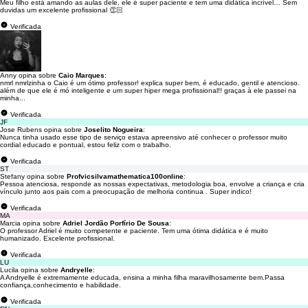
Meu filho está amando as aulas dele, ele é super paciente e tem uma didática incrível… Sem
duvidas um excelente profissional 👏🏻
Verificada
Anny opina sobre
Caio Marques
:
nmrl nmrlzinha o Caio é um ótimo professor! explica super bem, é educado, gentil e atencioso.
além de que ele é mó inteligente e um super hiper mega profissional!! graças à ele passei na
minha...
Verificada
JF
Jose Rubens opina sobre
Joselito Nogueira
:
Nunca tinha usado esse tipo de serviço estava apreensivo até conhecer o professor muito
cordial educado e pontual, estou feliz com o trabalho.
Verificada
ST
Stefany opina sobre
Profvicsilvamathematica100online
:
Pessoa atenciosa, responde as nossas expectativas, metodologia boa, envolve a criança e cria
vínculo junto aos pais com a preocupação de melhoria continua . Super indico!
Verificada
MA
Marcia opina sobre
Adriel Jordão Porfírio De Sousa
:
O professor Adriel é muito competente e paciente. Tem uma ótima didática e é muito
humanizado. Excelente profissional.
Verificada
LU
Lucila opina sobre
Andryelle
:
A Andryelle é extremamente educada, ensina a minha filha maravilhosamente bem.Passa
confiança,conhecimento e habilidade.
Verificada