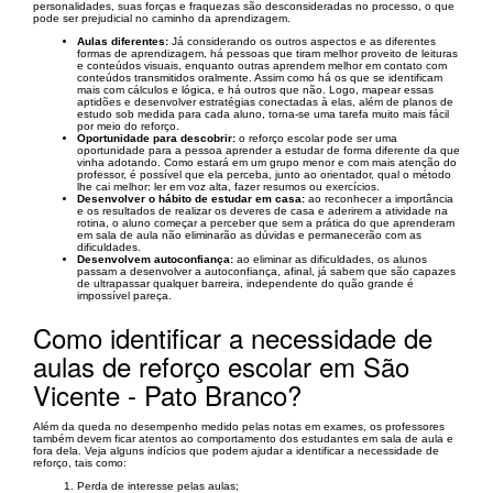
personalidades, suas forças e fraquezas são desconsideradas no processo, o que
pode ser prejudicial no caminho da aprendizagem.
Aulas diferentes:
Já considerando os outros aspectos e as diferentes
formas de aprendizagem, há pessoas que tiram melhor proveito de leituras
e conteúdos visuais, enquanto outras aprendem melhor em contato com
conteúdos transmitidos oralmente. Assim como há os que se identificam
mais com cálculos e lógica, e há outros que não. Logo, mapear essas
aptidões e desenvolver estratégias conectadas à elas, além de planos de
estudo sob medida para cada aluno, torna-se uma tarefa muito mais fácil
por meio do reforço.
Oportunidade para descobrir:
o reforço escolar pode ser uma
oportunidade para a pessoa aprender a estudar de forma diferente da que
vinha adotando. Como estará em um grupo menor e com mais atenção do
professor, é possível que ela perceba, junto ao orientador, qual o método
lhe cai melhor: ler em voz alta, fazer resumos ou exercícios.
Desenvolver o hábito de estudar em casa:
ao reconhecer a importância
e os resultados de realizar os deveres de casa e aderirem a atividade na
rotina, o aluno começar a perceber que sem a prática do que aprenderam
em sala de aula não eliminarão as dúvidas e permanecerão com as
dificuldades.
Desenvolvem autoconfiança:
ao eliminar as dificuldades, os alunos
passam a desenvolver a autoconfiança, afinal, já sabem que são capazes
de ultrapassar qualquer barreira, independente do quão grande é
impossível pareça.
Como identificar a necessidade de
aulas de reforço escolar em São
Vicente - Pato Branco?
Além da queda no desempenho medido pelas notas em exames, os professores
também devem ficar atentos ao comportamento dos estudantes em sala de aula e
fora dela. Veja alguns indícios que podem ajudar a identificar a necessidade de
reforço, tais como:
Perda de interesse pelas aulas;