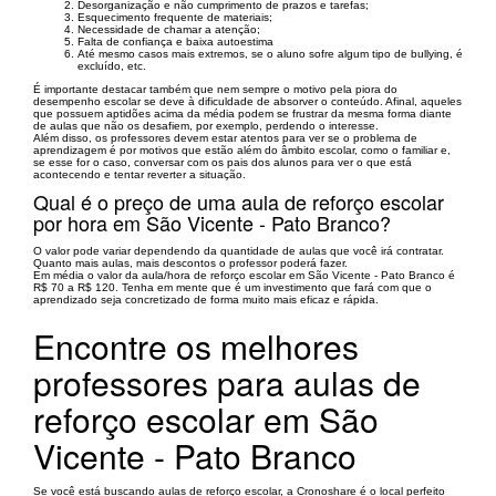
Desorganização e não cumprimento de prazos e tarefas;
Esquecimento frequente de materiais;
Necessidade de chamar a atenção;
Falta de confiança e baixa autoestima
Até mesmo casos mais extremos, se o aluno sofre algum tipo de bullying, é
excluído, etc.
É importante destacar também que nem sempre o motivo pela piora do
desempenho escolar se deve à dificuldade de absorver o conteúdo. Afinal, aqueles
que possuem aptidões acima da média podem se frustrar da mesma forma diante
de aulas que não os desafiem, por exemplo, perdendo o interesse.
Além disso, os professores devem estar atentos para ver se o problema de
aprendizagem é por motivos que estão além do âmbito escolar, como o familiar e,
se esse for o caso, conversar com os pais dos alunos para ver o que está
acontecendo e tentar reverter a situação.
Qual é o preço de uma aula de reforço escolar
por hora em São Vicente - Pato Branco?
O valor pode variar dependendo da quantidade de aulas que você irá contratar.
Quanto mais aulas, mais descontos o professor poderá fazer.
Em média o valor da aula/hora de reforço escolar em São Vicente - Pato Branco é
R$ 70 a R$ 120. Tenha em mente que é um investimento que fará com que o
aprendizado seja concretizado de forma muito mais eficaz e rápida.
Encontre os melhores
professores para aulas de
reforço escolar em São
Vicente - Pato Branco
Se você está buscando aulas de reforço escolar, a Cronoshare é o local perfeito