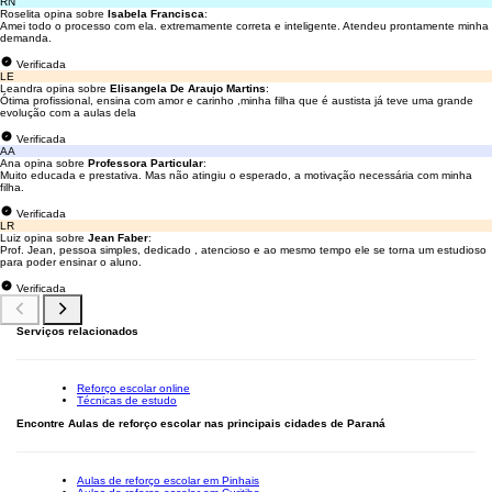
RN
Roselita opina sobre
Isabela Francisca
:
Amei todo o processo com ela. extremamente correta e inteligente. Atendeu prontamente minha
demanda.
Verificada
LE
Leandra opina sobre
Elisangela De Araujo Martins
:
Ótima profissional, ensina com amor e carinho ,minha filha que é austista já teve uma grande
evolução com a aulas dela
Verificada
AA
Ana opina sobre
Professora Particular
:
Muito educada e prestativa. Mas não atingiu o esperado, a motivação necessária com minha
filha.
Verificada
LR
Luiz opina sobre
Jean Faber
:
Prof. Jean, pessoa simples, dedicado , atencioso e ao mesmo tempo ele se torna um estudioso
para poder ensinar o aluno.
Verificada
Serviços relacionados
Reforço escolar online
Técnicas de estudo
Encontre Aulas de reforço escolar nas principais cidades de Paraná
Aulas de reforço escolar em Pinhais