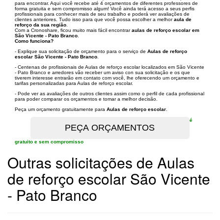
para encontrar. Aqui você recebe até 4 orçamentos de diferentes professores de
forma gratuita e sem compromisso algum! Você ainda terá acesso a seus perfis
profissionais para conhecer mais de seu trabalho e poderá ver avaliações de
clientes anteriores. Tudo isso para que você possa escolher a melhor
aula de
reforço da sua região
.
Com a Cronoshare, ficou muito mais fácil encontrar
aulas de reforço escolar em
São Vicente - Pato Branco
.
Como funciona?
- Explique sua solicitação de orçamento para o serviço de
Aulas de reforço
escolar São Vicente - Pato Branco
.
- Centenas de profissionais de Aulas de reforço escolar localizados em São Vicente
- Pato Branco e arredores vão receber um aviso con sua solicitação e os que
tiverem interesse entrarão em contato com você, lhe oferecendo um orçamento e
tarifas personalizadas para Aulas de reforço escolar.
- Pode ver as avaliações de outros clientes assim como o perfil de cada profissional
para poder comparar os orçamentos e tomar a melhor decisão.
Peça um orçamento gratuitamente para
Aulas de reforço escolar
.
é
gratuito e sem compromisso
Outras solicitações de Aulas
de reforço escolar São Vicente
- Pato Branco