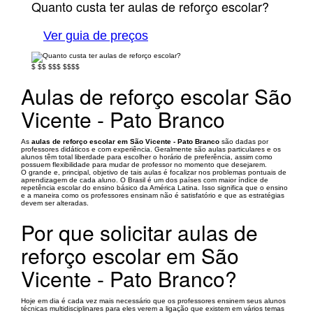
Quanto custa ter aulas de reforço escolar?
Ver guia de preços
$
$$
$$$
$$$$
Aulas de reforço escolar São
Vicente - Pato Branco
As
aulas de reforço escolar em São Vicente - Pato Branco
são dadas por
professores didáticos e com experiência. Geralmente são aulas particulares e os
alunos têm total liberdade para escolher o horário de preferência, assim como
possuem flexibilidade para mudar de professor no momento que desejarem.
O grande e, principal, objetivo de tais aulas é focalizar nos problemas pontuais de
aprendizagem de cada aluno. O Brasil é um dos países com maior índice de
repetência escolar do ensino básico da América Latina. Isso significa que o ensino
e a maneira como os professores ensinam não é satisfatório e que as estratégias
devem ser alteradas.
Por que solicitar aulas de
reforço escolar em São
Vicente - Pato Branco?
Hoje em dia é cada vez mais necessário que os professores ensinem seus alunos
técnicas multidisciplinares para eles verem a ligação que existem em vários temas