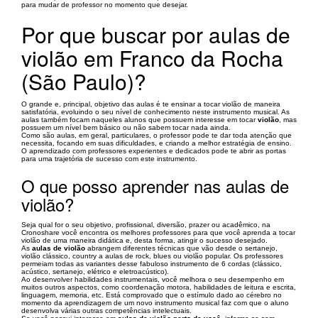
para mudar de professor no momento que desejar.
Por que buscar por aulas de
violão em Franco da Rocha
(São Paulo)?
O grande e, principal, objetivo das aulas é te ensinar a tocar violão de maneira
satisfatória, evoluindo o seu nível de conhecimento neste instrumento musical. As
aulas também focam naqueles alunos que possuem interesse em tocar
violão
, mas
possuem um nível bem básico ou não sabem tocar nada ainda.
Como são aulas, em geral, particulares, o professor pode te dar toda atenção que
necessita, focando em suas dificuldades, e criando a melhor estratégia de ensino.
O aprendizado com professores experientes e dedicados pode te abrir as portas
para uma trajetória de sucesso com este instrumento.
O que posso aprender nas aulas de
violão?
Seja qual for o seu objetivo, profissional, diversão, prazer ou acadêmico, na
Cronoshare você encontra os melhores professores para que você aprenda a tocar
violão de uma maneira didática e, desta forma, atingir o sucesso desejado.
As
aulas de violão
abrangem diferentes técnicas que vão desde o sertanejo,
violão clássico, country a aulas de rock, blues ou violão popular. Os professores
permeiam todas as variantes desse fabuloso instrumento de 6 cordas (clássico,
acústico, sertanejo, elétrico e eletroacústico).
Ao desenvolver habilidades instrumentais, você melhora o seu desempenho em
muitos outros aspectos, como coordenação motora, habilidades de leitura e escrita,
linguagem, memoria, etc. Está comprovado que o estímulo dado ao cérebro no
momento da aprendizagem de um novo instrumento musical faz com que o aluno
desenvolva várias outras competências intelectuais.