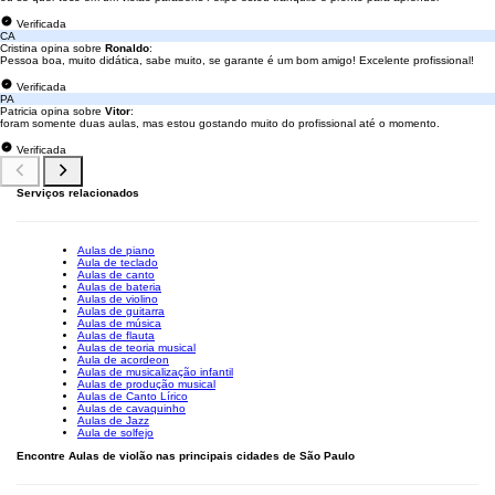
Verificada
CA
Cristina opina sobre
Ronaldo
:
Pessoa boa, muito didática, sabe muito, se garante é um bom amigo! Excelente profissional!
Verificada
PA
Patricia opina sobre
Vitor
:
foram somente duas aulas, mas estou gostando muito do profissional até o momento.
Verificada
Serviços relacionados
Aulas de piano
Aula de teclado
Aulas de canto
Aulas de bateria
Aulas de violino
Aulas de guitarra
Aulas de música
Aulas de flauta
Aulas de teoria musical
Aula de acordeon
Aulas de musicalização infantil
Aulas de produção musical
Aulas de Canto Lírico
Aulas de cavaquinho
Aulas de Jazz
Aula de solfejo
Encontre Aulas de violão nas principais cidades de São Paulo