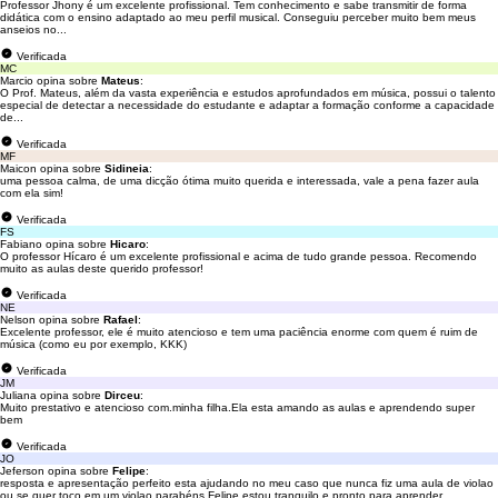
Professor Jhony é um excelente profissional. Tem conhecimento e sabe transmitir de forma
didática com o ensino adaptado ao meu perfil musical. Conseguiu perceber muito bem meus
anseios no...
Verificada
MC
Marcio opina sobre
Mateus
:
O Prof. Mateus, além da vasta experiência e estudos aprofundados em música, possui o talento
especial de detectar a necessidade do estudante e adaptar a formação conforme a capacidade
de...
Verificada
MF
Maicon opina sobre
Sidineia
:
uma pessoa calma, de uma dicção ótima muito querida e interessada, vale a pena fazer aula
com ela sim!
Verificada
FS
Fabiano opina sobre
Hicaro
:
O professor Hícaro é um excelente profissional e acima de tudo grande pessoa. Recomendo
muito as aulas deste querido professor!
Verificada
NE
Nelson opina sobre
Rafael
:
Excelente professor, ele é muito atencioso e tem uma paciência enorme com quem é ruim de
música (como eu por exemplo, KKK)
Verificada
JM
Juliana opina sobre
Dirceu
:
Muito prestativo e atencioso com.minha filha.Ela esta amando as aulas e aprendendo super
bem
Verificada
JO
Jeferson opina sobre
Felipe
:
resposta e apresentação perfeito esta ajudando no meu caso que nunca fiz uma aula de violao
ou se quer toco em um violao parabéns Felipe estou tranquilo e pronto para aprender