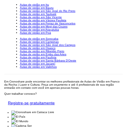
Aulas de violão em Itu
Aulas de violão em Bauru
Aulas de violão em São José do Rio Preto
Aulas de violão em Taubaté
Aulas de violão em São Vicente
Aulas de violão em Várzea Paulista
Aulas de violão em Ferraz de Vasconcelos
Aulas de violão em Mogi das Cruzes
Aulas de violão em Araçatuba
Aulas de violão em Poá
Aulas de violão em Sorocaba
Aulas de violão em Campinas
Aulas de violão em São José dos Campos
Aulas de violão em Osasco
Aulas de violão em Ribeirão Preto
Aulas de violão em Embu das Artes
Aulas de violão em Paulínia
Aulas de violão em Santa Bárbara D'Oeste
Aulas de violão em Jacareí
Aulas de violão em Valinhos
Em Cronoshare pode encontrar os melhores profissionais de Aulas de Violão em Franco
da Rocha | Lazer e Cultura. Peça um orçamento e até 4 profissionais de sua região
entrarão em contato com você em apenas poucas horas.
Quer trabalhar conosco?
Registre-se gratuitamente