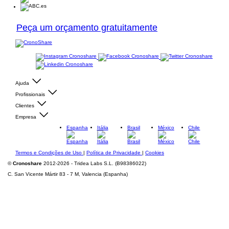
Peça um orçamento gratuitamente
Ajuda
Profissionais
Clientes
Empresa
Espanha
Itália
Brasil
México
Chile
Termos e Condições de Uso
|
Política de Privacidade
|
Cookies
©
Cronoshare
2012-2026 - Tridea Labs S.L. (B98386022)
C. San Vicente Mártir 83 - 7 M, Valencia (Espanha)