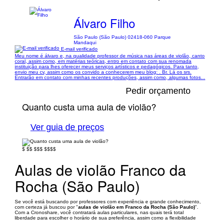
Álvaro Filho
São Paulo (São Paulo) 02418-060 Parque
Mandaqui
E-mail verificado
Meu nome é álvaro e, na qualidade professor de música nas áreas de violão, canto
coral, assim como, em matérias teóricas, entro em contato com sua renomada
instituição para lhes oferecer meus serviços artísticos e pedagógicos. Para tanto,
envio meu cv, assim como os convido a conhecerem meu blog: . Br. Lá os srs.
Entrarão em contato com minhas recentes produções, assim como, algumas fotos...
Pedir orçamento
Quanto custa uma aula de violão?
Ver guia de preços
$
$$
$$$
$$$$
Aulas de violão Franco da
Rocha (São Paulo)
Se você está buscando por professores com experiência e grande conhecimento,
com certeza já buscou por "
aulas de violão em Franco da Rocha (São Paulo)
".
Com a Cronoshare, você contratará aulas particulares, nas quais terá total
liberdade para escolher o horário de sua preferência, assim como a flexibilidade