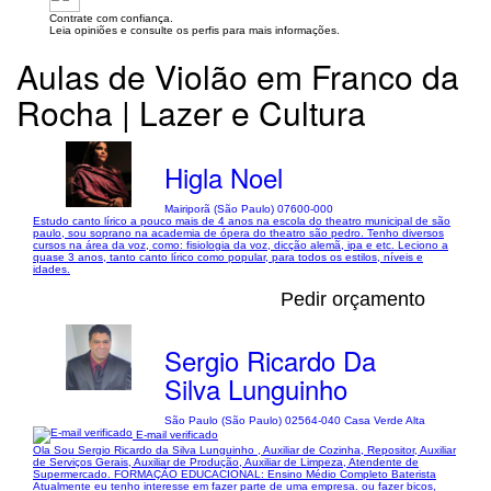
Contrate com confiança.
Leia opiniões e consulte os perfis para mais informações.
Aulas de Violão em Franco da
Rocha | Lazer e Cultura
Higla Noel
Mairiporã (São Paulo) 07600-000
Estudo canto lírico a pouco mais de 4 anos na escola do theatro municipal de são
paulo, sou soprano na academia de ópera do theatro são pedro. Tenho diversos
cursos na área da voz, como: fisiologia da voz, dicção alemã, ipa e etc. Leciono a
quase 3 anos, tanto canto lírico como popular, para todos os estilos, níveis e
idades.
Pedir orçamento
Sergio Ricardo Da
Silva Lunguinho
São Paulo (São Paulo) 02564-040 Casa Verde Alta
E-mail verificado
Ola Sou Sergio Ricardo da Silva Lunguinho , Auxiliar de Cozinha, Repositor, Auxiliar
de Serviços Gerais, Auxiliar de Produção, Auxiliar de Limpeza, Atendente de
Supermercado. FORMAÇÃO EDUCACIONAL: Ensino Médio Completo Baterista
Atualmente eu tenho interesse em fazer parte de uma empresa. ou fazer bicos,