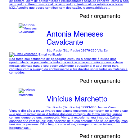
de câmara, além de apresentações em importantes salas de concerto, como a sala
são paulo, o theatro municipal de são paulo, o teatro cultura artística e o teatro
b32. Acredito que posso contribuir com dedicação, responsabilidade...
Pedir orçamento
Antonia Meneses
Cavalcante
São Paulo (São Paulo) 02976-220 Vila Zat
E-mail verificado
Boa tarde sou estudante de pedagogia estou no 5 semestre é busco uma
oportunidade , é por conta de tudo que está acontecendo não podemos deixa
nossas crianças para o seu desenvolvimento educacional e aqui estou para
contribuir com o avanço do conhecimento e tira dúvidas sobre todas as matérias é
conteúdos.
Pedir orçamento
Vinícius Marchetto
São Paulo (São Paulo) 02993-000 Jardim Vivan
Vinny e dilo são a prova viva de que alguns encontros acontecem no tempo exato
— e por um motivo maior. A história dos dois começou de forma simples, quase
comum: dentro de uma autoescola. Vinny, já experiente, era instrutor. Calmo,
observador e com aquele jeito paciente de quem entende não só de direção, mas
também de pessoas. Dilo chegou como aluno, carregando expectativas,
inseguranças...
Pedir orçamento