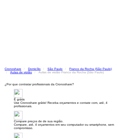
Cronoshare
Domicílio
São Paulo
Franco da Rocha (São Paulo)
Aulas de violão
Aulas de violão Franco da Rocha (São Paulo)
¿Por que contratar profissionais da Cronoshare?
É grátis
Use Cronoshare grátis! Receba orçamentos e contate com, até, 4
profissionais.
Compare preços de de sua região.
Compare, até, 4 orçamentos em seu computador ou smartphone, sem
compromisso.