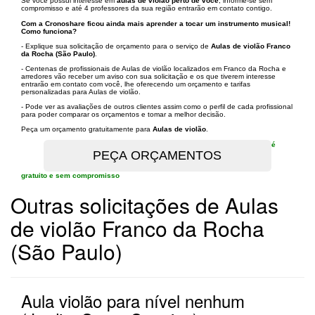
Se você possui interesse em
aulas de violão perto de você
, informe-se sem
compromisso e até 4 professores da sua região entrarão em contato contigo.
Com a Cronoshare ficou ainda mais aprender a tocar um instrumento musical!
Como funciona?
- Explique sua solicitação de orçamento para o serviço de
Aulas de violão Franco
da Rocha (São Paulo)
.
- Centenas de profissionais de Aulas de violão localizados em Franco da Rocha e
arredores vão receber um aviso con sua solicitação e os que tiverem interesse
entrarão em contato com você, lhe oferecendo um orçamento e tarifas
personalizadas para Aulas de violão.
- Pode ver as avaliações de outros clientes assim como o perfil de cada profissional
para poder comparar os orçamentos e tomar a melhor decisão.
Peça um orçamento gratuitamente para
Aulas de violão
.
é
gratuito e sem compromisso
Outras solicitações de Aulas
de violão Franco da Rocha
(São Paulo)
Aula violão para nível nenhum