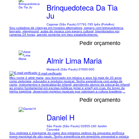
Brinquedoteca Da Tia
Ju
Cajamar (São Paulo) 07791-795 Ipês (Polvilho)
Sou cudadora de crianças em horarios alternativos, espaço com brinquedoteca,
berçario, playground, aulas de musica com espaço cultural, tmonitorados por
cameras 24 horas, atendo somente em meu estabelecimento.
Pedir orçamento
Almir Lima Maria
Mairiporã (São Paulo) 07600-000
E-mail verificado
Meu nome é almir maria, sou licenciado em música e atuo há mais de 20 anos
como violonista, educador e produtor musical. Tenho experiência com aulas de
canto, instrumentos e musicalização infantil, atendendo alunos da educação infantil
ao ensino fundamental em escolas públicas (emei e emef) em ccas. Ao longo da
minha trajetória, desenvolvi projetos musicais que valorizam a cultura brasileira,...
Pedir orçamento
Daniel H
São Paulo (São Paulo) 02855-160 Jardim
Carombé
Sou violinista e integrante do naipe dos primeiros violinos da orquestra sinfônica
jovem municipal de são paulo. Tenho experiência em repertório orquestral e música