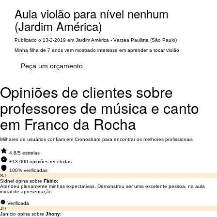
Aula violão para nível nenhum
(Jardim América)
Publicado o 13-2-2019 em Jardim América - Várzea Paulista (São Paulo)
Minha filha de 7 anos vem mostrado interesse em aprender a tocar violão
Peça um orçamento
Opiniões de clientes sobre
professores de música e canto
em Franco da Rocha
Milhares de usuários confiam em Cronoshare para encontrar os melhores profissionais
4.8/5 estrelas
+13.000 opiniões recebidas
100% verificadas
SJ
Sidnei opina sobre
Fábio
:
Atendeu plenamente minhas expectativas. Demonstrou ser uma excelente pessoa, na aula
inicial de apresentação.
Verificada
JD
Janício opina sobre
Jhony
: