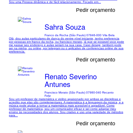
Sou uma Pessoa dinâmica e de fácil relacionamento. Focado em...
Pedir orçamento
Sahra Souza
Franco da Rocha (São Paulo) 07846-000 Vila Bela
Olá, dou aulas particulares de dança do ventre nível iniciante, tenho preferencia
por pessoas em franco da rocha, ou francisco morato, já que se possivel voce pode
me passar seu endereço e aulas seriam na sua casa. Caso deseje, tambem pode
ser na minha, ou online, por telegram ou o aplicativo de conferencias online de sua
preferencia.
Pedir orçamento
Renato Severino
Antunes
Francisco Morato (São Paulo) 07980-040 Recanto
Feliz
Sou um professor de matemática e violino apaixonado por ambas as disciplinas e
acredito que elas são complementares. A matemática é a linguagem da música, e a
música pode ajudar a tornar a matemática mais acessível e agradável. Como
professor de matemática, sou um comunicador eficaz e sei como adaptar meu
ensino às necessidades dos alunos. Sou criativo e uso uma variedade de métodos
para...
Pedir orçamento