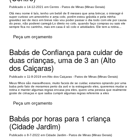
Publicado o 14-12-2021 em Centro - Patos de Minas (Minas Gerais)
Olá meu nome é laís, tenho um bebê de 8 messes que ama brincar, o interagir é
super curioso um amorzinho e ama colo, porém estou grávida e pela minha
gravidez ser de risco em breve não vou poder passar o dia todo com ele por causa
do peso, não poderei carregá-Lo direto no colo, quando faço compras ou saio ele
sempre fica no carrinho, mas em casa é só colo e atividades. Ele tem a rotina...
Peça um orçamento
Babás de Confiança para cuidar de
duas crianças, uma de 3 an (Alto
dos Caiçaras)
Publicado o 11-9-2019 em Alto dos Caiçaras - Patos de Minas (Minas Gerais)
Meus filhos são maravilhosos, muito faceis de se cuidar, estamos optando por uma
baba pelo fato de morarmos perto da avó e ta estragando eles, queremos mudar a
rotina e manter algumas regras encasa pra eles, quero uma pessoa que realmente
goste de crinaças e que saiba cumprir algumas regras referente a eles
Peça um orçamento
Babás por horas para 1 criança
(Cidade Jardim)
Publicado o 8-7-2022 em Cidade Jardim - Patos de Minas (Minas Gerais)