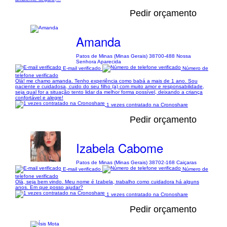
Pedir orçamento
Amanda
Patos de Minas (Minas Gerais) 38700-488 Nossa
Senhora Aparecida
E-mail verificado
Número de
telefone verificado
Olá! me chamo amanda. Tenho experiência como babá a mais de 1 ano. Sou
paciente e cuidadosa, cuido do seu filho (a) com muito amor e responsabilidade,
seja qual for a situação tento lidar da melhor forma possível, deixando a criança
confortável e alegre!
1 vezes contratado na Cronoshare
Pedir orçamento
Izabela Cabome
Patos de Minas (Minas Gerais) 38702-168 Caiçaras
E-mail verificado
Número de
telefone verificado
Olá, seja bem vindo. Meu nome é Izabela, trabalho como cuidadora há alguns
anos. Em que posso ajudar?
1 vezes contratado na Cronoshare
Pedir orçamento