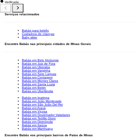
Verificada
Serviços relacionados
Babás para bebês
Cuidadora de crianças
Baby sitter
Encontre Babás nas principais cidades de Minas Gerais
Babás em Belo Horizonte
Babás em Juiz de Fora
Babás em Uberaba
Babás em Varginha
Babás em Sete Lagoas
Babás em Contagem
Babás em Montes Claros
Babás em Santa Luzia
Babás em Betim
Babás em Uberlândia
Babás em Ipatinga
Babás em João Monlevade
Babás em São João Del Rei
Babás em Araxá
Babás em Viçosa
Babás em Governador Valadares
Babás em Teófilo Otoni
Babás em Divinópolis
Babás em Itaúna
Babás em Manhuaçu
Encontre Babás nos principais bairros de Patos de Minas