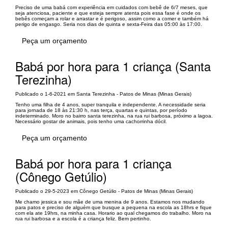
Preciso de uma babá com experiência em cuidados com bebê de 6/7 meses, que
seja atenciosa, paciente e que esteja sempre atenta pois essa fase é onde os
bebês começam a rolar e arrastar e é perigoso, assim como a comer e também há
perigo de engasgo. Seria nos dias de quinta e sexta-Feira das 05:00 às 17:00.
Peça um orçamento
Babá por hora para 1 criança (Santa
Terezinha)
Publicado o 1-6-2021 em Santa Terezinha - Patos de Minas (Minas Gerais)
Tenho uma filha de 4 anos, super tranquila e independente. A necessidade seria
para jornada de 18 às 21:30 h, nas terça, quartas e quintas, por período
indeterminado. Moro no bairro santa terezinha, na rua rui barbosa, próximo a lagoa.
Necessário gostar de animais, pois tenho uma cachorrinha dócil.
Peça um orçamento
Babá por hora para 1 criança
(Cônego Getúlio)
Publicado o 29-5-2023 em Cônego Getúlio - Patos de Minas (Minas Gerais)
Me chamo jessica e sou mãe de uma menina de 9 anos. Estamos nos mudando
para patos e preciso de alguém que busque a pequena na escola as 18hrs e fique
com ela ate 19hrs, na minha casa. Horario ao qual chegamos do trabalho. Moro na
rua rui barbosa e a escola é a criança feliz. Bem pertinho.