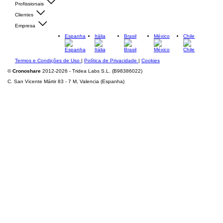
Profissionais
Clientes
Empresa
Espanha
Itália
Brasil
México
Chile
Termos e Condições de Uso
|
Política de Privacidade
|
Cookies
©
Cronoshare
2012-2026 - Tridea Labs S.L. (B98386022)
C. San Vicente Mártir 83 - 7 M, Valencia (Espanha)