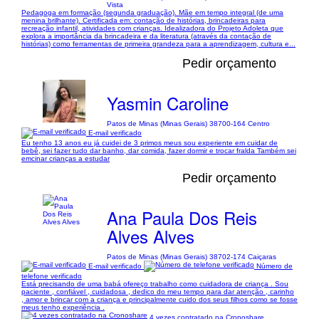
Vista
Pedagoga em formação (segunda graduação). Mãe em tempo integral (de uma
menina brilhante). Certificada em: contação de histórias, brincadeiras para
recreação infantil, atividades com crianças. Idealizadora do Projeto Adoleta que
explora a importância da brincadeira e da literatura (através da contação de
histórias) como ferramentas de primeira grandeza para a aprendizagem, cultura e...
Pedir orçamento
Yasmin Caroline
Patos de Minas (Minas Gerais) 38700-164 Centro
E-mail verificado
Eu tenho 13 anos eu já cuidei de 3 primos meus sou experiente em cuidar de
bebê, sei fazer tudo dar banho, dar comida, fazer dormir e trocar fralda Também sei
emcinar crianças a estudar
Pedir orçamento
Ana Paula Dos Reis
Alves Alves
Patos de Minas (Minas Gerais) 38702-174 Caiçaras
E-mail verificado
Número de
telefone verificado
Está precisando de uma babá ofereço trabalho como cuidadora de criança . Sou
paciente , confiável , cuidadosa , dedico do meu tempo para dar atenção , carinho
, amor e brincar com a criança e principalmente cuido dos seus filhos como se fosse
meus tenho experiência .
4 vezes contratado na Cronoshare