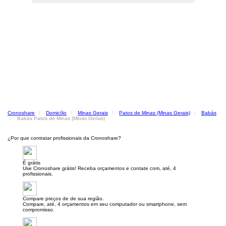
Cronoshare
Domicílio
Minas Gerais
Patos de Minas (Minas Gerais)
Babás
Babás Patos de Minas (Minas Gerais)
¿Por que contratar profissionais da Cronoshare?
É grátis
Use Cronoshare grátis! Receba orçamentos e contate com, até, 4
profissionais.
Compare preços de de sua região.
Compare, até, 4 orçamentos em seu computador ou smartphone, sem
compromisso.