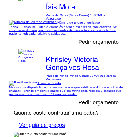
Ísis Mota
Patos de Minas (Minas Gerais) 38703-062
Valparaíso
Número de telefone verificado
Tenho 19 anos, sou fluente em inglês e tenho experiência com crianças. Sei
cozinhar muito bem, ajudo com as tarefas de casa e tarefas da escola. Sou
paciente, educada, criativa e cuidadosa!
Pedir orçamento
Khrisley Victória
Gonçalves Rosa
Patos de Minas (Minas Gerais) 38706-016 Jardim
Paulistano
E-mail verificado
Me coloco a disposição, tendo em mente a responsabilidade do que é cuidar de
crianças, levando em consideração que em minha casa residem 3 crianças cujo
presto cuidados desde meus 11 anos de idade.
Pedir orçamento
Quanto custa contratar uma babá?
Ver guia de preços