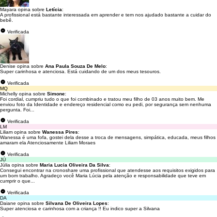
Mayara opina sobre
Letícia
:
A profissional está bastante interessada em aprender e tem nos ajudado bastante a cuidar do
bebê.
Verificada
Denise opina sobre
Ana Paula Souza De Melo
:
Super carinhosa e atenciosa. Está cuidando de um dos meus tesouros.
Verificada
MQ
Michelly opina sobre
Simone
:
Foi cordial, cumpriu tudo o que foi combinado e tratou meu filho de 03 anos muito bem. Me
enviou foto da Identidade e endereço residencial como eu pedi, por segurança sem nenhuma
pergunta. Foi...
Verificada
LM
Liliam opina sobre
Wanessa Pires
:
Wanessa é uma fofa, gostei dela desse a troca de mensagens, simpática, educada, meus filhos
amaram ela Atenciosamente Liliam Moraes
Verificada
JÚ
Júlia opina sobre
Maria Lucia Oliveira Da Silva
:
Consegui encontrar na cronoshare uma profissional que atendesse aos requisitos exigidos para
um bom trabalho. Agradeço você Maria Lúcia pela atenção e responsabilidade que teve em
cumprir o que...
Verificada
DA
Daiane opina sobre
Silvana De Oliveira Lopes
:
Super atenciosa e carinhosa com a criança !! Eu indico super a Silvana