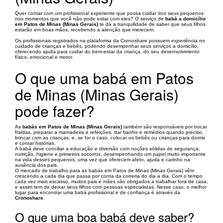
Quer contar com um profissional experiente que possa cuidar dos seus pequenos
nos momentos que você não pode estar com eles? O serviço de
babá a domicílio
em Patos de Minas (Minas Gerais)
te dá a tranquilidade de saber que seus filhos
estarão em boas mãos, recebendo a atenção que merecem.
Os profissionais registrados na plataforma da Cronoshare possuem
experiência
no
cuidado de crianças e bebês, podendo desempenhar seus serviços a domicílio,
oferecendo ajuda para cuidar do bem-estar da criança, do seu desenvolvimento
físico, emocional e motor.
O que uma babá em Patos
de Minas (Minas Gerais)
pode fazer?
As
babás em Patos de Minas (Minas Gerais)
também são responsáveis por trocar
fraldas, preparar a mamadeira e refeições, dar banho e remédios quando preciso,
brincar com as crianças, e, se for o caso, colocar os bebês ou crianças para dormir
e contar histórias.
A babá deve conciliar a educação e diversão com noções sólidas de segurança,
nutrição, higiene e primeiros socorros, desempenhando um papel muito importante
na vida desses pequenos, uma vez que oferecem afeto, ajuda e carinho na
ausência dos pais.
O mercado de trabalho para as babás em Patos de Minas (Minas Gerais) vêm
crescendo a cada dia que passa por conta da correria do dia a dia. Com o tempo
cada vez mais escasso, muitos pais e mães são obrigados a trabalhar fora de casa,
e assim tem de deixar seus filhos com pessoas especialistas. Nesse caso, o melhor
lugar para encontrar uma babá profissional e de confiança é através da
Cronoshare
.
O que uma boa babá deve saber?