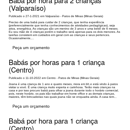
Babá por hora para 2 crianças
(Valparaíso)
Publicado o 27-1-2021 em Valparaíso - Patos de Minas (Minas Gerais)
Preciso de uma babá para cuidar de 2 crianças, que tenha experiência
(preferencialmente que tenha conhecimentos de atividades pedagógicas), seja
ativa, energética. As crianças são um menino de 3 anos e uma bebê de 6 meses.
Eu sou mãe de 4 crianças porém o trabalho será apenas para os dois menores. As
tarefas consistem em cuidados em geral com as crianças e seus pertences.
Ocasionalmente,...
Peça um orçamento
Babás por horas para 1 criança
(Centro)
Publicado o 11-10-2022 em Centro - Patos de Minas (Minas Gerais)
Joana é uma criança de 1 ano e quatro meses, mora em bh e está vindo à patos
visitar a vovó. É uma criança muito esperta e carinhosa. Terão mais crianças na
casa e por isso procuro babá para olhar a joana durante todo o horário comercial,
pois, neste horário, os pais irão trabalhar em home office e as demais crianças,
maiores, têm brincadeiras nas quais joana não se enquadra ainda. A casa tem...
Peça um orçamento
Babá por hora para 1 criança
(Centro)