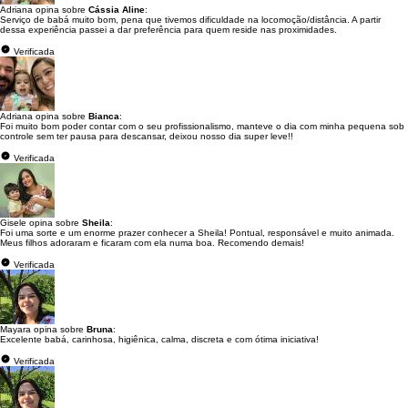
Adriana opina sobre
Cássia Aline
:
Serviço de babá muito bom, pena que tivemos dificuldade na locomoção/distância. A partir
dessa experiência passei a dar preferência para quem reside nas proximidades.
Verificada
Adriana opina sobre
Bianca
:
Foi muito bom poder contar com o seu profissionalismo, manteve o dia com minha pequena sob
controle sem ter pausa para descansar, deixou nosso dia super leve!!
Verificada
Gisele opina sobre
Sheila
:
Foi uma sorte e um enorme prazer conhecer a Sheila! Pontual, responsável e muito animada.
Meus filhos adoraram e ficaram com ela numa boa. Recomendo demais!
Verificada
Mayara opina sobre
Bruna
:
Excelente babá, carinhosa, higiênica, calma, discreta e com ótima iniciativa!
Verificada