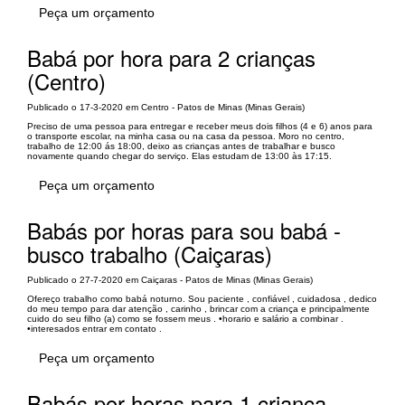
Peça um orçamento
Babá por hora para 2 crianças
(Centro)
Publicado o 17-3-2020 em Centro - Patos de Minas (Minas Gerais)
Preciso de uma pessoa para entregar e receber meus dois filhos (4 e 6) anos para
o transporte escolar, na minha casa ou na casa da pessoa. Moro no centro,
trabalho de 12:00 ás 18:00, deixo as crianças antes de trabalhar e busco
novamente quando chegar do serviço. Elas estudam de 13:00 às 17:15.
Peça um orçamento
Babás por horas para sou babá -
busco trabalho (Caiçaras)
Publicado o 27-7-2020 em Caiçaras - Patos de Minas (Minas Gerais)
Ofereço trabalho como babá noturno. Sou paciente , confiável , cuidadosa , dedico
do meu tempo para dar atenção , carinho , brincar com a criança e principalmente
cuido do seu filho (a) como se fossem meus . •horario e salário a combinar .
•interesados entrar em contato .
Peça um orçamento
Babás por horas para 1 criança