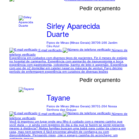
Pedir orçamento
Sirley Aparecida
Duarte
Patos de Minas (Minas Gerais) 38706-166 Jardim
Céu Azul
E-mail verificado
Número de
telefone verificado
Experiência em cuidados com diversos tipos de pacientes. Fiz 4 meses de estágio
no hospital de campanha. Experiência com aspiração de traqueostomia e boca,
experiência com gastrostomia, colostomia, banho de leito e aspersão. Experiência
com uso de o2 domiciliar em cateter nasal ou máscara de venturi. Faço décimo
período de enfermagem experiência em curativos de diversas lesões
Pedir orçamento
Tayane
Patos de Minas (Minas Gerais) 38701-264 Nossa
Senhora das Graças
E-mail verificado
Número de
telefone verificado
Você já imaginou um lugar onde seu filho é cuidado com o mesmo carinho que
você daria — e ainda com registros do dia a dia que te fazem se sentir presente,
mesmo à distância? Muitas famílias buscam uma babá para cuidar da criança em
casa, mas nem sempre é fácil encontrar alguém de confiança ou com
disponibilidade. Pensando nisso, criei o espaço casinha do aconchego: um
ambiente seguro,...