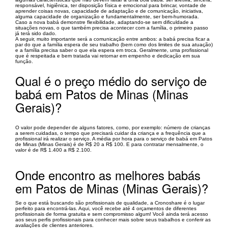
responsável, higiênica, ter disposição física e emocional para brincar, vontade de
aprender coisas novas, capacidade de adaptação e de comunicação, iniciativa,
alguma capacidade de organização e fundamentalmente, ser bem-humorada.
Caso a nova babá demonstre flexibilidade, adaptando-se sem dificuldade a
situações novas, o que também precisa acontecer com a família, o primeiro passo
já terá sido dado.
A seguir, muito importante será a comunicação entre ambos: a babá precisa ficar a
par do que a família espera de seu trabalho (bem como dos limites de sua atuação)
e a família precisa saber o que ela espera em troca. Geralmente, uma profissional
que é respeitada e bem tratada vai retornar em empenho e dedicação em sua
função.
Qual é o preço médio do serviço de
babá em Patos de Minas (Minas
Gerais)?
O valor pode depender de alguns fatores, como, por exemplo: número de crianças
a serem cuidadas, o tempo que precisará cuidar da criança e a frequência que a
profissional irá realizar o serviço. A média por hora para o serviço de babá em Patos
de Minas (Minas Gerais) é de R$ 20 a R$ 100. E para contratar mensalmente, o
valor é de R$ 1.400 a R$ 2.100.
Onde encontro as melhores babás
em Patos de Minas (Minas Gerais)?
Se o que está buscando são profissionais de qualidade, a Cronoshare é o lugar
perfeito para encontrá-las. Aqui, você recebe até 4 orçamentos de diferentes
profissionais de forma gratuita e sem compromisso algum! Você ainda terá acesso
aos seus perfis profissionais para conhecer mais sobre seus trabalhos e conferir as
avaliações de clientes anteriores.