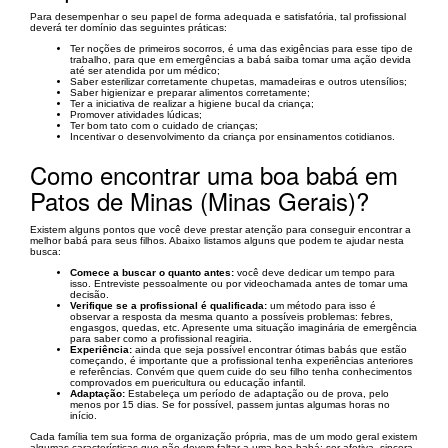
Para desempenhar o seu papel de forma adequada e satisfatória, tal profissional
deverá ter domínio das seguintes práticas:
Ter noções de primeiros socorros, é uma das exigências para esse tipo de
trabalho, para que em emergências a babá saiba tomar uma ação devida
até ser atendida por um médico;
Saber esterilizar corretamente chupetas, mamadeiras e outros utensílios;
Saber higienizar e preparar alimentos corretamente;
Ter a iniciativa de realizar a higiene bucal da criança;
Promover atividades lúdicas;
Ter bom tato com o cuidado de crianças;
Incentivar o desenvolvimento da criança por ensinamentos cotidianos.
Como encontrar uma boa babá em
Patos de Minas (Minas Gerais)?
Existem alguns pontos que você deve prestar atenção para conseguir encontrar a
melhor babá para seus filhos. Abaixo listamos alguns que podem te ajudar nesta
busca:
Comece a buscar o quanto antes:
você deve dedicar um tempo para
isso. Entreviste pessoalmente ou por videochamada antes de tomar uma
decisão.
Verifique se a profissional é qualificada:
um método para isso é
observar a resposta da mesma quanto a possíveis problemas: febres,
engasgos, quedas, etc. Apresente uma situação imaginária de emergência
para saber como a profissional reagiria.
Experiência:
ainda que seja possível encontrar ótimas babás que estão
começando, é importante que a profissional tenha experiências anteriores
e referências. Convém que quem cuide do seu filho tenha conhecimentos
comprovados em puericultura ou educação infantil.
Adaptação:
Estabeleça um período de adaptação ou de prova, pelo
menos por 15 dias. Se for possível, passem juntas algumas horas no
início.
Cada família tem sua forma de organização própria, mas de um modo geral existem
algumas características que não devem faltar a uma boa babá: ser afetiva, sincera,