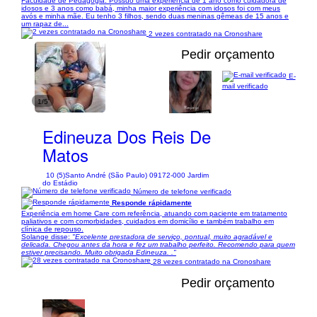
Faculdade de Pedagogia. Possuo uma experiência de 1 ano como cuidadora de
idosos e 3 anos como babá, minha maior experiência com idosos foi com meus
avós e minha mãe. Eu tenho 3 filhos, sendo duas meninas gêmeas de 15 anos e
um rapaz de...
2 vezes contratado na Cronoshare
Pedir orçamento
E-
mail verificado
1/5
Edineuza Dos Reis De
Matos
10 (5)
Santo André (São Paulo) 09172-000 Jardim
do Estádio
Número de telefone verificado
Responde rápidamente
Experiência em home Care com referência, atuando com paciente em tratamento
paliativos e com comorbidades, cuidados em domicílio e também trabalho em
clínica de repouso.
Solange disse:
"Excelente prestadora de serviço, pontual, muito agradável e
delicada. Chegou antes da hora e fez um trabalho perfeito. Recomendo para quem
estiver precisando. Muito obrigada Edineuza. ."
28 vezes contratado na Cronoshare
Pedir orçamento