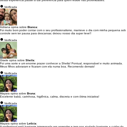
dessa experiência passei a dar preferência para quem reside nas proximidades.
Verificada
Adriana opina sobre
Bianca
:
Foi muito bom poder contar com o seu profissionalismo, manteve o dia com minha pequena sob
controle sem ter pausa para descansar, deixou nosso dia super leve!!
Verificada
Gisele opina sobre
Sheila
:
Foi uma sorte e um enorme prazer conhecer a Sheila! Pontual, responsável e muito animada.
Meus filhos adoraram e ficaram com ela numa boa. Recomendo demais!
Verificada
Mayara opina sobre
Bruna
:
Excelente babá, carinhosa, higiênica, calma, discreta e com ótima iniciativa!
Verificada
Mayara opina sobre
Letícia
:
A profissional está bastante interessada em aprender e tem nos ajudado bastante a cuidar do