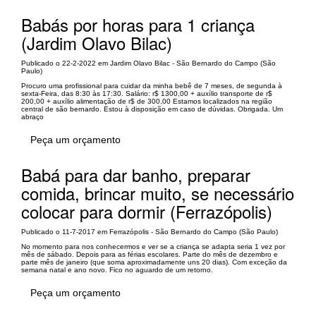
Babás por horas para 1 criança
(Jardim Olavo Bilac)
Publicado o 22-2-2022 em Jardim Olavo Bilac - São Bernardo do Campo (São
Paulo)
Procuro uma profissional para cuidar da minha bebê de 7 meses, de segunda à
sexta-Feira, das 8:30 às 17:30. Salário: r$ 1300,00 + auxílio transporte de r$
200,00 + auxílio alimentação de r$ de 300,00 Estamos localizados na região
central de são bernardo. Estou à disposição em caso de dúvidas. Obrigada. Um
abraço
Peça um orçamento
Babá para dar banho, preparar
comida, brincar muito, se necessário
colocar para dormir (Ferrazópolis)
Publicado o 11-7-2017 em Ferrazópolis - São Bernardo do Campo (São Paulo)
No momento para nos conhecermos e ver se a criança se adapta seria 1 vez por
mês de sábado. Depois para as férias escolares. Parte do mês de dezembro e
parte mês de janeiro (que soma aproximadamente uns 20 dias). Com exceção da
semana natal e ano novo. Fico no aguardo de um retorno.
Peça um orçamento