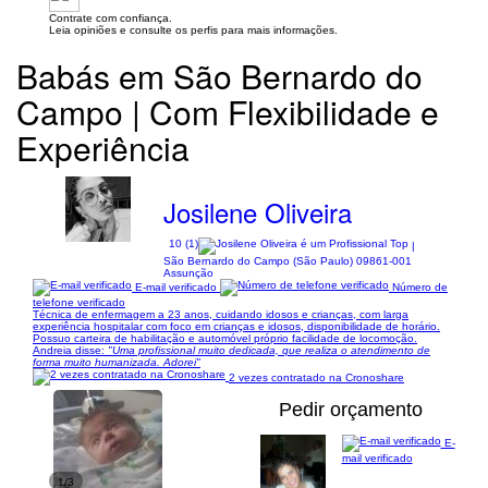
Contrate com confiança.
Leia opiniões e consulte os perfis para mais informações.
Babás em São Bernardo do
Campo | Com Flexibilidade e
Experiência
Josilene Oliveira
10 (1)
|
São Bernardo do Campo (São Paulo) 09861-001
Assunção
E-mail verificado
Número de
telefone verificado
Técnica de enfermagem a 23 anos, cuidando idosos e crianças, com larga
experiência hospitalar com foco em crianças e idosos, disponibilidade de horário.
Possuo carteira de habilitação e automóvel próprio facilidade de locomoção.
Andreia disse:
"Uma profissional muito dedicada, que realiza o atendimento de
forma muito humanizada. Adorei"
2 vezes contratado na Cronoshare
Pedir orçamento
E-
mail verificado
1/3