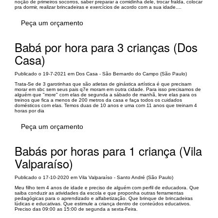
noção de primeiros socorros, saber preparar a comidinha dele, trocar fralda, colocar
pra dormir, realizar brincadeiras e exercícios de acordo com a sua idade....
Peça um orçamento
Babá por hora para 3 crianças (Dos
Casa)
Publicado o 19-7-2021 em Dos Casa - São Bernardo do Campo (São Paulo)
Trata-Se de 3 garotinhas que são atletas de ginástica artística é que precisam
morar em sbc sem seus pais q7e moram em outra cidade. Para isso precisamos de
alguém que "more" com elas de segunda a sábado de manhã, leve elas para os
treinos que fica a menos de 200 metros da casa e faça todos os cuidados
domésticos com elas. Temos duas de 10 anos e uma com 11 anos que treinam 4
horas por dia
Peça um orçamento
Babás por horas para 1 criança (Vila
Valparaíso)
Publicado o 17-10-2020 em Vila Valparaíso - Santo André (São Paulo)
Meu filho tem 4 anos de idade e preciso de alguém com perfil de educadora. Que
saiba conduzir as atividades da escola e que proponha outras ferramentas
pedagógicas para o aprendizado e alfabetização. Que brinque de brincadeiras
lúdicas e educativas. Que estimule a criança dentro de conteúdos educativos.
Preciso das 09:00 as 15:00 de segunda a sexta-Feira.