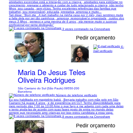
atividades excercidas está a interação com a criança , atividades para estimular no
crescimento, preparar o alimento e cuidar de tudo relacionado a criança, não tenho
filhos, sou casada , sem vícios. Tenho excelentes referências das famílias que
trabalhei, sou responsável, educada, prestativa, amorosa e muito...
Tati disse:
"Bom dia . A kah trabalho na minha casa por 1 mês, mas sentimos muita
a falta dela por ser tão carinhosa , amorosa, responsável e organizada , cuidou dos
meus 3 filhos , gemeos e uma menina de 6 anos , ela merece muito o sucesso
profissional por tanta dedicação"
3 vezes contratado na Cronoshare
Pedir orçamento
E-
mail verificado
1/5
Maria De Jesus Teles
Oliveira Rodrigues
São Caetano do Sul (São Paulo) 09550-200
Barcelona
Número de telefone verificado
Eu sou habilitada em magistério babá , Berçaria trabalho com mãe solo em São
Caetano há quase 4 anos , e de experiência em CLT. Tenho disponibilidade para
meio período dás 7:00 às 13:00 Amo o que faço e me adapto com cada uma delas
e tento ajuda-las de acordo com suas fases gosto de entra no mundo delas
sempre que necessário amo crianças por isso estou candidata a essa vaga.
8 vezes contratado na Cronoshare
Pedir orçamento