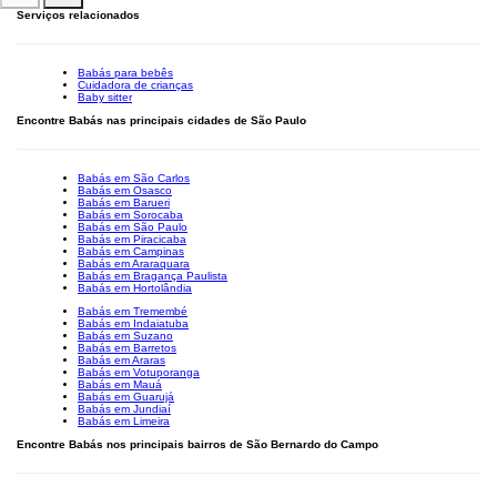
Serviços relacionados
Babás para bebês
Cuidadora de crianças
Baby sitter
Encontre Babás nas principais cidades de São Paulo
Babás em São Carlos
Babás em Osasco
Babás em Barueri
Babás em Sorocaba
Babás em São Paulo
Babás em Piracicaba
Babás em Campinas
Babás em Araraquara
Babás em Bragança Paulista
Babás em Hortolândia
Babás em Tremembé
Babás em Indaiatuba
Babás em Suzano
Babás em Barretos
Babás em Araras
Babás em Votuporanga
Babás em Mauá
Babás em Guarujá
Babás em Jundiaí
Babás em Limeira
Encontre Babás nos principais bairros de São Bernardo do Campo