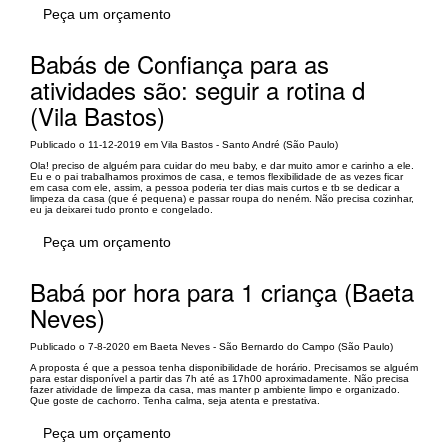
Peça um orçamento
Babás de Confiança para as
atividades são: seguir a rotina d
(Vila Bastos)
Publicado o 11-12-2019 em Vila Bastos - Santo André (São Paulo)
Ola! preciso de alguém para cuidar do meu baby, e dar muito amor e carinho a ele.
Eu e o pai trabalhamos proximos de casa, e temos flexibilidade de as vezes ficar
em casa com ele, assim, a pessoa poderia ter dias mais curtos e tb se dedicar a
limpeza da casa (que é pequena) e passar roupa do neném. Não precisa cozinhar,
eu ja deixarei tudo pronto e congelado.
Peça um orçamento
Babá por hora para 1 criança (Baeta
Neves)
Publicado o 7-8-2020 em Baeta Neves - São Bernardo do Campo (São Paulo)
A proposta é que a pessoa tenha disponibilidade de horário. Precisamos se alguém
para estar disponível a partir das 7h até as 17h00 aproximadamente. Não precisa
fazer atividade de limpeza da casa, mas manter p ambiente limpo e organizado.
Que goste de cachorro. Tenha calma, seja atenta e prestativa.
Peça um orçamento