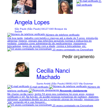
E-
mail verificado
1/12
Angela Lopes
São Paulo (São Paulo) 04127-040 Bosque da
Saúde
Número de telefone verificado
Olá boa tarde, trabalho com bebês e crianças até a idade de 5 anos, introdução
alimentar, higiene, preparo das refeições seguindo normas e indicações do
pediatra, cuidados como administração de medicamentos, massagens,
brincadeiras, jogos de acordo com a idade, contos e brincadeiras, etc.
10 vezes contratado na Cronoshare
Pedir orçamento
Cecilia Nanci
Machado
Santo André (São Paulo) 09091-015 Vila Guiomar
E-mail verificado
Número de
telefone verificado
Responde rápidamente
Me chamo cecilia nanci, tenho 53 anos sou cuidadora há onze anos, possuo
certificado e ref. Na função. Já auxiliei pessoas portadoras de parkison, diabetes,
alzheimer, acamados devido ao avc e portando ulceras de pressão, pessoas com
"ela" portando gtt e uso frequent...
25 vezes contratado na Cronoshare