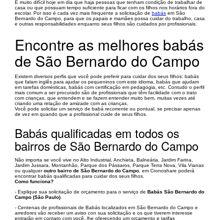
É muito difícil hoje em dia que haja pessoas que tenham condição de trabalhar de
casa ou que possuam tempo suficiente para ficar com os filhos nos horários fora do
escolar. Por isso é cada vez mais frequente a solicitação de
babás
em São
Bernardo do Campo, para que os papais e mamães possa cuidar do trabalho, casa
e outras responsabilidades enquanto seus filhos são cuidados por profissionais.
Encontre as melhores babás
de São Bernardo do Campo
Existem diversos perfis que você pode preferir para cuidar dos seus filhos: babás
que falam inglês para ajudar os pequeninos com este idioma, babás que ajudam
em tarefas domésticas, babás com certificação em pedagogia, etc. Contudo o perfil
mais comum a ser procurado são de profissionais que têm facilidade com o trato
com crianças, que entendem e se fazem entender muito bem, muitas vezes até
criando uma relação de amizade com as crianças.
Você pode solicitar um serviço de babá recorrente ou pontual, se precisar apenas
de vez em quando que a profissional cuide de seus filhos.
Babás qualificadas em todos os
bairros de São Bernardo do Campo
Não importa se você vive no Alto Industrial, Anchieta, Balneária, Jardim Farina,
Jardim Jussara, Montanhão, Parque dos Pássaros, Parque Terra Nova, Vila Vianas
ou qualquer
outro bairro de São Bernardo do Campo
, em Cronoshare poderá
encontrar babás qualificadas para cuidar dos seus filhos.
Como funciona?
- Explique sua solicitação de orçamento para o serviço de
Babás São Bernardo do
Campo (São Paulo)
.
- Centenas de profissionais de Babás localizados em São Bernardo do Campo e
arredores vão receber um aviso con sua solicitação e os que tiverem interesse
entrarão em contato com você, lhe oferecendo um orçamento e tarifas