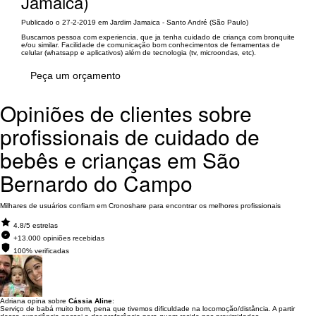
Jamaica)
Publicado o 27-2-2019 em Jardim Jamaica - Santo André (São Paulo)
Buscamos pessoa com experiencia, que ja tenha cuidado de criança com bronquite
e/ou similar. Facilidade de comunicação bom conhecimentos de ferramentas de
celular (whatsapp e aplicativos) além de tecnologia (tv, microondas, etc).
Peça um orçamento
Opiniões de clientes sobre
profissionais de cuidado de
bebês e crianças em São
Bernardo do Campo
Milhares de usuários confiam em Cronoshare para encontrar os melhores profissionais
4.8/5 estrelas
+13.000 opiniões recebidas
100% verificadas
Adriana opina sobre
Cássia Aline
:
Serviço de babá muito bom, pena que tivemos dificuldade na locomoção/distância. A partir