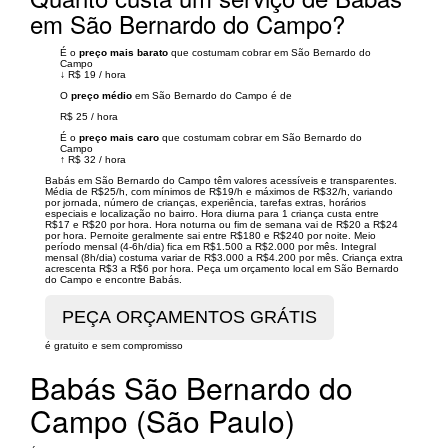
em São Bernardo do Campo?
É o
preço mais barato
que costumam cobrar em São Bernardo do
Campo
↓
R$ 19
/
hora
O
preço médio
em São Bernardo do Campo é de
R$ 25
/
hora
É o
preço mais caro
que costumam cobrar em São Bernardo do
Campo
↑
R$ 32
/
hora
Babás em São Bernardo do Campo têm valores acessíveis e transparentes.
Média de R$25/h, com mínimos de R$19/h e máximos de R$32/h, variando
por jornada, número de crianças, experiência, tarefas extras, horários
especiais e localização no bairro. Hora diurna para 1 criança custa entre
R$17 e R$20 por hora. Hora noturna ou fim de semana vai de R$20 a R$24
por hora. Pernoite geralmente sai entre R$180 e R$240 por noite. Meio
período mensal (4-6h/dia) fica em R$1.500 a R$2.000 por mês. Integral
mensal (8h/dia) costuma variar de R$3.000 a R$4.200 por mês. Criança extra
acrescenta R$3 a R$6 por hora. Peça um orçamento local em São Bernardo
do Campo e encontre Babás.
é gratuito e sem compromisso
Babás São Bernardo do
Campo (São Paulo)