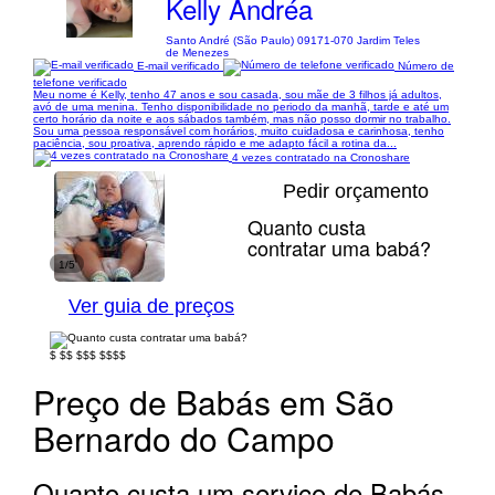
Kelly Andréa
Santo André (São Paulo) 09171-070 Jardim Teles
de Menezes
E-mail verificado
Número de
telefone verificado
Meu nome é Kelly, tenho 47 anos e sou casada, sou mãe de 3 filhos já adultos,
avó de uma menina. Tenho disponibilidade no periodo da manhã, tarde e até um
certo horário da noite e aos sábados também, mas não posso dormir no trabalho.
Sou uma pessoa responsável com horários, muito cuidadosa e carinhosa, tenho
paciência, sou proativa, aprendo rápido e me adapto fácil a rotina da...
4 vezes contratado na Cronoshare
Pedir orçamento
Quanto custa
contratar uma babá?
1/5
Ver guia de preços
$
$$
$$$
$$$$
Preço de Babás em São
Bernardo do Campo
Quanto custa um serviço de Babás