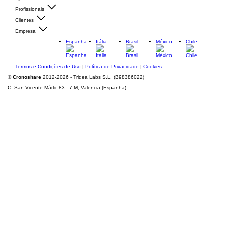
Profissionais
Clientes
Empresa
Espanha
Itália
Brasil
México
Chile
Termos e Condições de Uso
|
Política de Privacidade
|
Cookies
©
Cronoshare
2012-2026 - Tridea Labs S.L. (B98386022)
C. San Vicente Mártir 83 - 7 M, Valencia (Espanha)