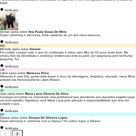
bebê.
Verificada
Denise opina sobre
Ana Paula Souza De Melo
:
Super carinhosa e atenciosa. Está cuidando de um dos meus tesouros.
Verificada
MQ
Michelly opina sobre
Simone
:
Foi cordial, cumpriu tudo o que foi combinado e tratou meu filho de 03 anos muito bem. Me
enviou foto da Identidade e endereço residencial como eu pedi, por segurança sem nenhuma
pergunta. Foi...
Verificada
LM
Liliam opina sobre
Wanessa Pires
:
Wanessa é uma fofa, gostei dela desse a troca de mensagens, simpática, educada, meus filhos
amaram ela Atenciosamente Liliam Moraes
Verificada
JÚ
Júlia opina sobre
Maria Lucia Oliveira Da Silva
:
Consegui encontrar na cronoshare uma profissional que atendesse aos requisitos exigidos para
um bom trabalho. Agradeço você Maria Lúcia pela atenção e responsabilidade que teve em
cumprir o que...
Verificada
DA
Daiane opina sobre
Silvana De Oliveira Lopes
:
Super atenciosa e carinhosa com a criança !! Eu indico super a Silvana
Verificada