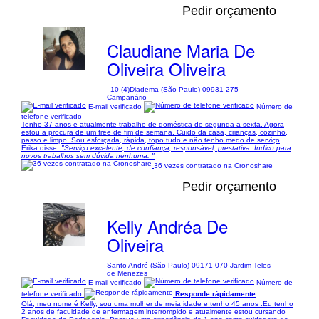
Pedir orçamento
Claudiane Maria De
Oliveira Oliveira
10 (4)
Diadema (São Paulo) 09931-275
Campanário
E-mail verificado
Número de
telefone verificado
Tenho 37 anos e atualmente trabalho de doméstica de segunda a sexta. Agora
estou a procura de um free de fim de semana. Cuido da casa, crianças, cozinho,
passo e limpo. Sou esforçada, rápida, topo tudo e não tenho medo de serviço
Erika disse:
"Serviço excelente, de confiança, responsável, prestativa. Indico para
novos trabalhos sem dúvida nenhuma. "
36 vezes contratado na Cronoshare
Pedir orçamento
Kelly Andréa De
Oliveira
Santo André (São Paulo) 09171-070 Jardim Teles
de Menezes
E-mail verificado
Número de
telefone verificado
Responde rápidamente
Olá, meu nome é Kelly, sou uma mulher de meia idade e tenho 45 anos .Eu tenho
2 anos de faculdade de enfermagem interrompido e atualmente estou cursando