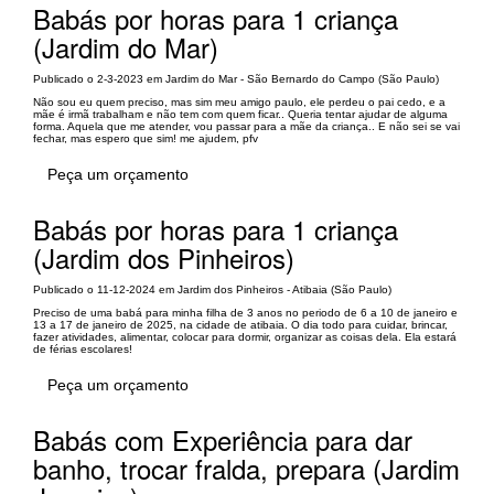
Babás por horas para 1 criança
(Jardim do Mar)
Publicado o 2-3-2023 em Jardim do Mar - São Bernardo do Campo (São Paulo)
Não sou eu quem preciso, mas sim meu amigo paulo, ele perdeu o pai cedo, e a
mãe é irmã trabalham e não tem com quem ficar.. Queria tentar ajudar de alguma
forma. Aquela que me atender, vou passar para a mãe da criança.. E não sei se vai
fechar, mas espero que sim! me ajudem, pfv
Peça um orçamento
Babás por horas para 1 criança
(Jardim dos Pinheiros)
Publicado o 11-12-2024 em Jardim dos Pinheiros - Atibaia (São Paulo)
Preciso de uma babá para minha filha de 3 anos no periodo de 6 a 10 de janeiro e
13 a 17 de janeiro de 2025, na cidade de atibaia. O dia todo para cuidar, brincar,
fazer atividades, alimentar, colocar para dormir, organizar as coisas dela. Ela estará
de férias escolares!
Peça um orçamento
Babás com Experiência para dar
banho, trocar fralda, prepara (Jardim