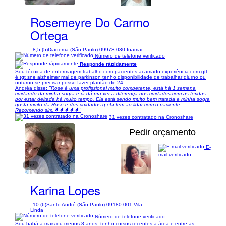
Rosemeyre Do Carmo
Ortega
8,5 (5)
Diadema (São Paulo) 09973-030 Inamar
Número de telefone verificado
Responde rápidamente
Sou técnica de enfermagem trabalho com pacientes acamado experiência com gtt
é tgt sne alzheimer mal de parkinson tenho disponibilidade de trabalhar diurno ou
noturno se precisar posso fazer plantão de 24
Andréa disse:
"Rose é uma profissional muito competente, está há 1 semana
cuidando da minha sogra e já dá pra ver a diferença nos cuidados com as feridas
por estar deitada há muito tempo. Ela está sendo muito bem tratada e minha sogra
gosta muito da Rose e dos cuidados q ela tem ao lidar com o paciente.
Recomendo sim.🌟🌟🌟🌟🌟"
31 vezes contratado na Cronoshare
Pedir orçamento
E-
mail verificado
1/2
Karina Lopes
10 (6)
Santo André (São Paulo) 09180-001 Vila
Linda
Número de telefone verificado
Sou babá a mais ou menos 8 anos, tenho cursos recentes a área e entre as