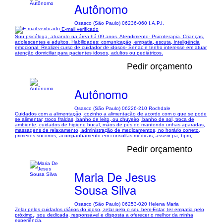
Autônomo
Osasco (São Paulo) 06236-060 I.A.P.I.
E-mail verificado
Sou psicóloga, atuando na área há 09 anos. Atendimento- Psicoterapia. Crianças,
adolescentes e adultos. Habilidades: comunicação, empatia, escuta, inteligência
emocional. Realizei curso de cuidador de idosos- Senac e tenho interesse em atuar
atenção domiciliar para pacientes idosos, adultos ou pediátricos.
Pedir orçamento
Autônomo
Osasco (São Paulo) 06226-210 Rochdale
Cuidados com a alimentação, cozinho a alimentação de acordo com o que se pode
se alimentar, troco fraldas, banho de leito, ou chuveiro, banho de sol, troca de
ambiente, cuidados de higiene bucal, mãos de pés do mantendo unhas aparadas,
massagens de relaxamento, administração de medicamentos, no horário correto,
primeiros socorros, acompanhamento em consultas médicas, asserir pa, bpm,...
Pedir orçamento
Maria De Jesus
Sousa Silva
Osasco (São Paulo) 06253-020 Helena Maria
Zelar pelos cuidados diários do idoso, zelar pelo o seu bem-Estar, ter empatia pelo
próximo., sou dedicada, responsável e disposta a oferecer o melhor da minha
experiência.