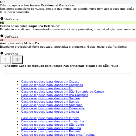
OR
Orlando opina sobre
Aurora Residencial Geriatrico
:
Nos atenderam Muito bem..local limpo e que notou- se atende muito bem aos idosos que estão
lá..super recomendo.
Verificada
HE
Helena opina sobre
Jaquelina Belarmino
:
Excelente atendimento humanizado, muito atenciosa e prestativa, uma psicologia bem coerente.
Verificada
AO
Ana opina sobre
Miriam Da
:
Excelente profissional Muito educada, prestativa e atenciosa. Gostei muito dela Parabéns!
Verificada
Encontre Casa de repouso para idosos nas principais cidades de São Paulo
Casa de repouso para idosos em Osasco
Casa de repouso para idosos em Campinas
Casa de repouso para idosos em Itu
Casa de repouso para idosos em São Bernardo do Campo
Casa de repouso para idosos em Ilha Comprida
Casa de repouso para idosos em Sumaré
Casa de repouso para idosos em Santos
Casa de repouso para idosos em Sorocaba
Casa de repouso para idosos em Guararema
Casa de repouso para idosos em Limeira
Casa de repouso para idosos em Itupeva
Casa de repouso para idosos em Indaiatuba
Casa de repouso para idosos em São Carlos
Casa de repouso para idosos em Ubatuba
Casa de repouso para idosos em Paulínia
Casa de repouso para idosos em Bragança Paulista