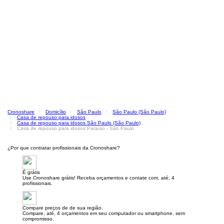
Cronoshare
Domicílio
São Paulo
São Paulo (São Paulo)
Casa de repouso para idosos
Casa de repouso para idosos São Paulo (São Paulo)
Casa de repouso para idosos Paraíso - São Paulo
¿Por que contratar profissionais da Cronoshare?
É grátis
Use Cronoshare grátis! Receba orçamentos e contate com, até, 4
profissionais.
Compare preços de de sua região.
Compare, até, 4 orçamentos em seu computador ou smartphone, sem
compromisso.