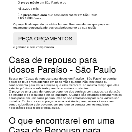
O
preço médio
em São Paulo é de
R$ 2.200
/
mês
É o
preço mais caro
que costumam cobrar em São Paulo
↑
R$ 4.000
/
mês
O preço final depende de vários fatores. Recomendamos que peça um
orçamento personalizado aos estabelecimento da sua região.
é gratuito e sem compromisso
Casa de repouso para
idosos Paraíso - São Paulo
Buscar por "Casas de repouso para idosos em Paraíso - São Paulo" te permite
deixar os teus entes queridos em boas mãos quando não tem tempo ou
conhecimento para dar a atenção que eles merecem, ao mesmo tempo que eles
estarão próximos o suficiente para fazer visitas constantes.
O preço de uma casa de repouso depende dos serviços contratados, da duração
da estadia e do local onde ela se encontra. Quando são estadias permanentes os
asilos possuem uma tarifa padrão, mas se são estadias temporais os valores são
distintos. Em todo caso, o preço de uma residência para pessoas idosas vem
sendo subsidiado pelo governo, sempre que se cumpra com os requisitos
necessários para receber essa ajuda.
O que encontrarei em uma
Casa de Repouso para