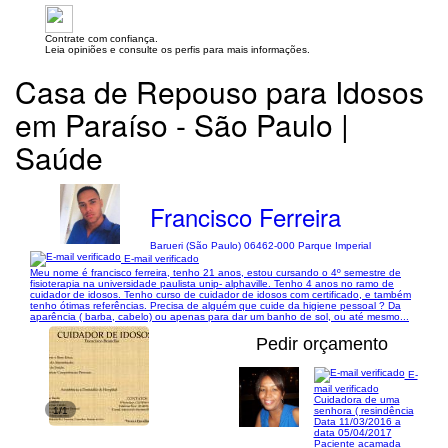
Contrate com confiança.
Leia opiniões e consulte os perfis para mais informações.
Casa de Repouso para Idosos
em Paraíso - São Paulo |
Saúde
Francisco Ferreira
Barueri (São Paulo) 06462-000 Parque Imperial
E-mail verificado
Meu nome é francisco ferreira, tenho 21 anos, estou cursando o 4º semestre de
fisioterapia na universidade paulista unip- alphaville. Tenho 4 anos no ramo de
cuidador de idosos. Tenho curso de cuidador de idosos com certificado, e também
tenho ótimas referências. Precisa de alguém que cuide da higiene pessoal ? Da
aparência ( barba, cabelo) ou apenas para dar um banho de sol, ou até mesmo...
Pedir orçamento
E-
mail verificado
Cuidadora de uma
1/1
senhora ( resindência
Data 11/03/2016 a
data 05/04/2017
Paciente acamada