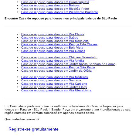
Casa de repouso para idosos em Guaratinguetá
Casa de repouso para idosos em Boituva
Casa de repouso para idosos em Ribeirão Preto
Casa de repouso para idosos em Presidente Prudente
Encontre Casa de repouso para idosos nos principais bairros de São Paulo
Casa de repouso para idosos em Vila Clarice
Casa de repouso para idosos em Saúde
Casa de repouso para idosos em Vila Maria Alta
Casa de repouso para idosos em Parque Edu Chaves
Casa de repouso para idosos em Bela Vista
Casa de repouso para idosos em Vila Gomes
Casa de repouso para idosos em Chácara Belenzinho
Casa de repouso para idosos em Vila Amélia
Casa de repouso para idosos em Jardim Nossa Senhora do Carmo
Casa de repouso para idosos em Parque São Paulo
Casa de repouso para idosos em Jardim da Glória
Casa de repouso para idosos em Vila Medeiros
Casa de repouso para idosos em Santana
Casa de repouso para idosos em Vila Carbone
Casa de repouso para idosos em Jardim Eledy
Casa de repouso para idosos em Vila Uberabinha
Em Cronoshare pode encontrar os melhores profissionais de Casa de Repouso para
Idosos em Paraíso - São Paulo | Saúde. Peça um orçamento e até 4 profissionais de sua
região entrarão em contato com você em apenas poucas horas.
Quer trabalhar conosco?
Registre-se gratuitamente