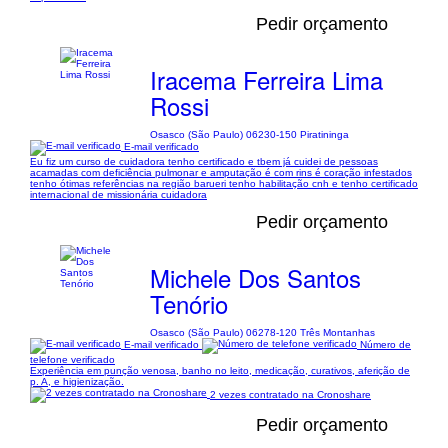
Pedir orçamento
Iracema Ferreira Lima
Rossi
Osasco (São Paulo) 06230-150 Piratininga
E-mail verificado
Eu fiz um curso de cuidadora tenho certificado e tbem já cuidei de pessoas
acamadas com deficiência pulmonar e amputação é com rins é coração infestados
tenho ótimas referências na região barueri tenho habilitação cnh e tenho certificado
internacional de missionária cuidadora
Pedir orçamento
Michele Dos Santos
Tenório
Osasco (São Paulo) 06278-120 Três Montanhas
E-mail verificado
Número de
telefone verificado
Experiência em punção venosa, banho no leito, medicação, curativos, aferição de
p. A, e higienização.
2 vezes contratado na Cronoshare
Pedir orçamento