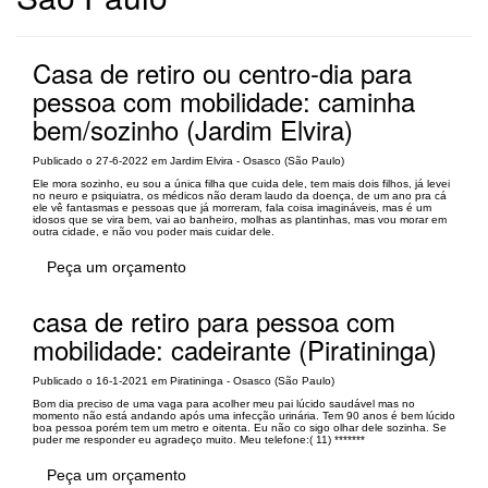
Casa de retiro ou centro-dia para
pessoa com mobilidade: caminha
bem/sozinho (Jardim Elvira)
Publicado o 27-6-2022 em Jardim Elvira - Osasco (São Paulo)
Ele mora sozinho, eu sou a única filha que cuida dele, tem mais dois filhos, já levei
no neuro e psiquiatra, os médicos não deram laudo da doença, de um ano pra cá
ele vê fantasmas e pessoas que já morreram, fala coisa imagináveis, mas é um
idosos que se vira bem, vai ao banheiro, molhas as plantinhas, mas vou morar em
outra cidade, e não vou poder mais cuidar dele.
Peça um orçamento
casa de retiro para pessoa com
mobilidade: cadeirante (Piratininga)
Publicado o 16-1-2021 em Piratininga - Osasco (São Paulo)
Bom dia preciso de uma vaga para acolher meu pai lúcido saudável mas no
momento não está andando após uma infecção urinária. Tem 90 anos é bem lúcido
boa pessoa porém tem um metro e oitenta. Eu não co sigo olhar dele sozinha. Se
puder me responder eu agradeço muito. Meu telefone:( 11) *******
Peça um orçamento