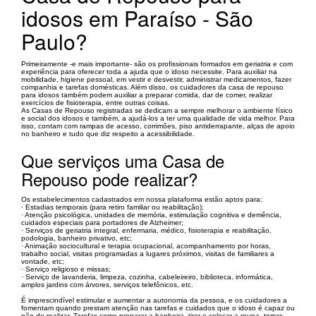
idosos em Paraíso - São
Paulo?
Primeiramente -e mais importante- são os profissionais formados em geriatria e com
experiência para oferecer toda a ajuda que o idoso necessite. Para auxiliar na
mobilidade, higiene pessoal, em vestir e desvestir, administrar medicamentos, fazer
companhia e tarefas domésticas. Além disso, os cuidadores da casa de repouso
para idosos também podem auxiliar a preparar comida, dar de comer, realizar
exercícios de fisioterapia, entre outras coisas.
As Casas de Repouso registradas se dedicam a sempre melhorar o ambiente físico
e social dos idosos e também, a ajudá-los a ter uma qualidade de vida melhor. Para
isso, contam com rampas de acesso, corrimões, piso antiderrapante, alças de apoio
no banheiro e tudo que diz respeito a acessibilidade.
Que serviços uma Casa de
Repouso pode realizar?
Os estabelecimentos cadastrados em nossa plataforma estão aptos para:
· Estadias temporais (para retiro familiar ou reabilitação);
· Atenção psicológica, unidades de memória, estimulação cognitiva e demência,
cuidados especiais para portadores de Alzheimer;
· Serviços de geriatria integral, enfermaria, médico, fisioterapia e reabilitação,
podologia, banheiro privativo, etc;
· Animação sociocultural e terapia ocupacional, acompanhamento por horas,
trabalho social, visitas programadas a lugares próximos, visitas de familiares a
vontade, etc;
· Serviço religioso e missas;
· Serviço de lavanderia, limpeza, cozinha, cabeleireiro, biblioteca, informática,
amplos jardins com árvores, serviços telefônicos, etc.
É imprescindível estimular e aumentar a autonomia da pessoa, e os cuidadores a
fomentam quando prestam atenção nas tarefas e cuidados que o idoso é capaz ou
não de realizar. Tarefas como preparar a banheira, tirar e colocar a roupa, tomar