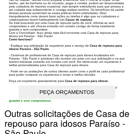
banho, sair da banheira ou do chuveiro, pegar a comida, podem ser desenvolvidas
pela cuidadora de maneira ocasional, mas sempre estimulando para que pessoa a
ser cuidada seja independente e consiga realizar sozinha. Os benefícios da saúde
dessas pessoas aumentam se essas práticas forem estimuladas. Dizer
tranquilamente como devem fazer ações ou tarefas é algo que os cuidadores e
colaboradores fazem habitualmente nas
Casas de repouso
.
Se está buscando por uma Casa de repouso perto de você, informe-se sem
compromisso e até clínicas entrarão em contato contigo de forma totalmente
gratuita e sem compromisso.
Com a Cronoshare, ficou ainda mais fácil encontrar uma Casa de repouso para
idosos em Paraíso - São Paulo!
Como funciona?
- Explique sua solicitação de orçamento para o serviço de
Casa de repouso para
idosos Paraíso - São Paulo
.
- Centenas de profissionais de Casa de repouso para idosos localizados em
Paraíso - São Paulo e arredores vão receber um aviso con sua solicitação e os que
tiverem interesse entrarão em contato com você, lhe oferecendo um orçamento e
tarifas personalizadas para Casa de repouso para idosos.
- Pode ver as avaliações de outros clientes assim como o perfil de cada profissional
para poder comparar os orçamentos e tomar a melhor decisão.
Peça um orçamento gratuitamente para
Casa de repouso para idosos
.
é
gratuito e sem compromisso
Outras solicitações de Casa de
repouso para idosos Paraíso -
São Paulo