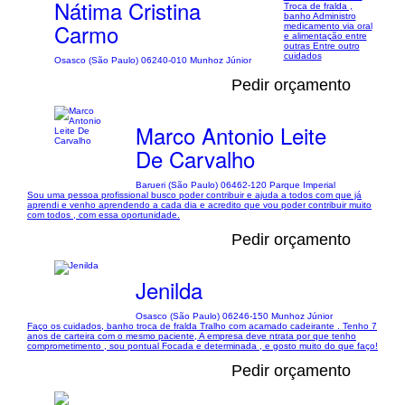
Nátima Cristina
Troca de fralda ,
banho Administro
Carmo
medicamento via oral
e alimentação entre
outras Entre outro
cuidados
Osasco (São Paulo) 06240-010 Munhoz Júnior
Pedir orçamento
Marco Antonio Leite
De Carvalho
Barueri (São Paulo) 06462-120 Parque Imperial
Sou uma pessoa profissional busco poder contribuir e ajuda a todos com que já
aprendi e venho aprendendo a cada dia e acredito que vou poder contribuir muito
com todos , com essa oportunidade.
Pedir orçamento
Jenilda
Osasco (São Paulo) 06246-150 Munhoz Júnior
Faço os cuidados, banho troca de fralda Tralho com acamado cadeirante . Tenho 7
anos de carteira com o mesmo paciente, A empresa deve ntrata por que tenho
comprometimento , sou pontual Focada e determinada , e gosto muito do que faço!
Pedir orçamento