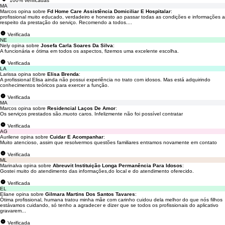
100% verificadas
MA
Marcos opina sobre
Fd Home Care Assistência Domiciliar E Hospitalar
:
profissional muito educado, verdadeiro e honesto ao passar todas as condições e informações a
respeito da prestação do serviço. Recomendo a todos....
Verificada
NE
Nely opina sobre
Josefa Carla Soares Da Silva
:
A funcionária e ótima em todos os aspectos, fizemos uma excelente escolha.
Verificada
LA
Larissa opina sobre
Elisa Brenda
:
A profissional Elisa ainda não possui experiência no trato com idosos. Mas está adquirindo
conhecimentos teóricos para exercer a função.
Verificada
MA
Marcos opina sobre
Residencial Laços De Amor
:
Os serviços prestados são.muoto caros. Infelizmente não foi possível contratar
Verificada
AG
Aurilene opina sobre
Cuidar E Acompanhar
:
Muito atencioso, assim que resolvermos questões familiares entramos novamente em contato
Verificada
ML
Marinalva opina sobre
Abreuvit Instituição Longa Permanência Para Idosos
:
Gostei muito do atendimento das informações,do local e do atendimento oferecido.
Verificada
EL
Eliane opina sobre
Gilmara Martins Dos Santos Tavares
:
Ótima profissional, humana tratou minha mãe com carinho cuidou dela melhor do que nós filhos
estávamos cuidando, só tenho a agradecer e dizer que se todos os profissionais do aplicativo
gravarem...
Verificada