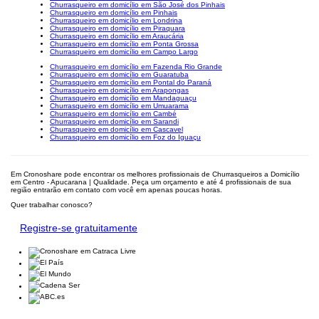
Churrasqueiro em domicílio em São José dos Pinhais
Churrasqueiro em domicílio em Pinhais
Churrasqueiro em domicílio em Londrina
Churrasqueiro em domicílio em Piraquara
Churrasqueiro em domicílio em Araucária
Churrasqueiro em domicílio em Ponta Grossa
Churrasqueiro em domicílio em Campo Largo
Churrasqueiro em domicílio em Fazenda Rio Grande
Churrasqueiro em domicílio em Guaratuba
Churrasqueiro em domicílio em Pontal do Paraná
Churrasqueiro em domicílio em Arapongas
Churrasqueiro em domicílio em Mandaguaçu
Churrasqueiro em domicílio em Umuarama
Churrasqueiro em domicílio em Cambé
Churrasqueiro em domicílio em Sarandi
Churrasqueiro em domicílio em Cascavel
Churrasqueiro em domicílio em Foz do Iguaçu
Em Cronoshare pode encontrar os melhores profissionais de Churrasqueiros a Domicílio
em Centro - Apucarana | Qualidade. Peça um orçamento e até 4 profissionais de sua
região entrarão em contato com você em apenas poucas horas.
Quer trabalhar conosco?
Registre-se gratuitamente