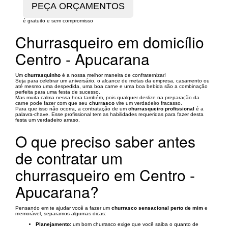
é gratuito e sem compromisso
Churrasqueiro em domicílio
Centro - Apucarana
Um
churrasquinho
é a nossa melhor maneira de confraternizar!
Seja para celebrar um aniversário, o alcance de metas da empresa, casamento ou
até mesmo uma despedida, uma boa carne e uma boa bebida são a combinação
perfeita para uma festa de sucesso.
Mas muita calma nessa hora também, pois qualquer deslize na preparação da
carne pode fazer com que seu
churrasco
vire um verdadeiro fracasso.
Para que isso não ocorra, a contratação de um
churrasqueiro profissional
é a
palavra-chave. Esse profissional tem as habilidades requeridas para fazer desta
festa um verdadeiro arraso.
O que preciso saber antes
de contratar um
churrasqueiro em Centro -
Apucarana?
Pensando em te ajudar você a fazer um
churrasco sensacional perto de mim
e
memorável, separamos algumas dicas:
Planejamento:
um bom churrasco exige que você saiba o quanto de