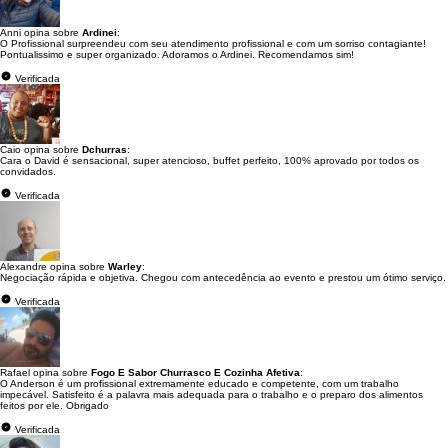
Anni opina sobre
Ardinei
:
O Profissional surpreendeu com seu atendimento profissional e com um sorriso contagiante!
Pontualissimo e super organizado. Adoramos o Ardinei. Recomendamos sim!
Verificada
Caio opina sobre
Dchurras
:
Cara o David é sensacional, super atencioso, buffet perfeito, 100% aprovado por todos os
convidados.
Verificada
Alexandre opina sobre
Warley
:
Negociação rápida e objetiva. Chegou com antecedência ao evento e prestou um ótimo serviço.
Verificada
Rafael opina sobre
Fogo E Sabor Churrasco E Cozinha Afetiva
:
O Anderson é um profissional extremamente educado e competente, com um trabalho
impecável. Satisfeito é a palavra mais adequada para o trabalho e o preparo dos alimentos
feitos por ele. Obrigado
Verificada