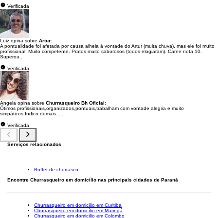
Verificada
Luiz opina sobre
Artur
:
A pontualidade foi afetada por causa alheia à vontade do Artur (muita chuva), mas ele foi muito
profissional. Muito competente. Pratos muito saborosos (todos elogiaram). Carne nota 10.
Superou...
Verificada
Angela opina sobre
Churrasqueiro Bh Oficial
:
Ótimos profissionais,organizados,pontuais,trabalham com vontade,alegria e muito
simpáticos.Indico demais.....
Verificada
Serviços relacionados
Buffet de churrasco
Encontre Churrasqueiro em domicílio nas principais cidades de Paraná
Churrasqueiro em domicílio em Curitiba
Churrasqueiro em domicílio em Maringá
Churrasqueiro em domicílio em Colombo