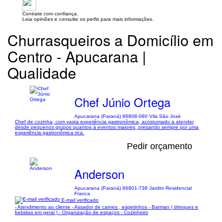
Contrate com confiança.
Leia opiniões e consulte os perfis para mais informações.
Churrasqueiros a Domicílio em
Centro - Apucarana |
Qualidade
Chef Júnio Ortega
Apucarana (Paraná) 86808-080 Vila São José
Chef de cozinha, com vasta experiência gastronômica, acostumado a atender
desde pequenos grupos quantos à eventos maiores, presando sempre por uma
experiência gastronômica rica.
Pedir orçamento
Anderson
Apucarana (Paraná) 86801-738 Jardim Residencial
Franca
E-mail verificado
- Atendimento ao cliente - Assador de carnes , espetinhos - Barman ( drinques e
bebidas em geral ) - Organização de espaços - Cozinheiro