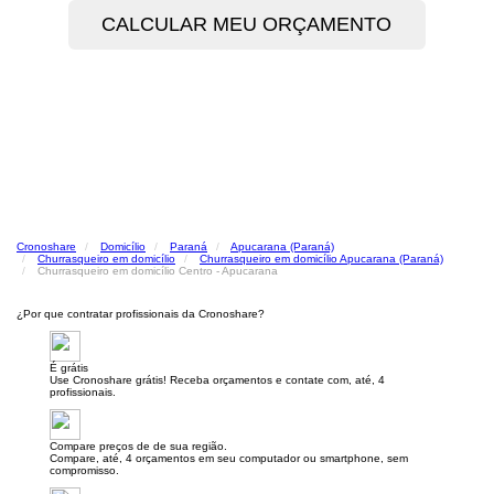
Cronoshare
Domicílio
Paraná
Apucarana (Paraná)
Churrasqueiro em domicílio
Churrasqueiro em domicílio Apucarana (Paraná)
Churrasqueiro em domicílio Centro - Apucarana
¿Por que contratar profissionais da Cronoshare?
É grátis
Use Cronoshare grátis! Receba orçamentos e contate com, até, 4
profissionais.
Compare preços de de sua região.
Compare, até, 4 orçamentos em seu computador ou smartphone, sem
compromisso.