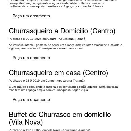
cerveja (brahma), refrigerante e água • material de buffet e churrasco •
profissionais: churrasqueiro, auxiliares e 2 garçons • duração: 4 horas
Peça um orçamento
Churrasqueiro a Domicilio (Centro)
Publicado o 20-10-2024 em Centro - Apucarana (Paraná)
Aniversário infantil , gostaria de servir um almoço simples Arroz maionese e salada e
alguém para ficar na churrasqueira assando as carnes
Peça um orçamento
Churrasqueiro em casa (Centro)
Publicado o 22-5-2019 em Centro - Apucarana (Paraná)
É um chá de bebê, onde a maioria dos convidados serão adultos. Será em casa
mas tem um espaço amplo com churrasqueira, fogão e pia.
Peça um orçamento
Buffet de Churrasco em domicilio
(Vila Nova)
Publicado o 19-10-2022 em Vila Nova - Apucarana (Paraná)