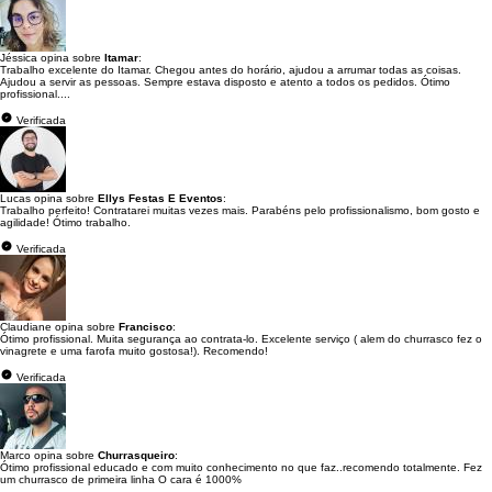
Jéssica opina sobre
Itamar
:
Trabalho excelente do Itamar. Chegou antes do horário, ajudou a arrumar todas as coisas.
Ajudou a servir as pessoas. Sempre estava disposto e atento a todos os pedidos. Ótimo
profissional....
Verificada
Lucas opina sobre
Ellys Festas E Eventos
:
Trabalho perfeito! Contratarei muitas vezes mais. Parabéns pelo profissionalismo, bom gosto e
agilidade! Ótimo trabalho.
Verificada
Claudiane opina sobre
Francisco
:
Ótimo profissional. Muita segurança ao contrata-lo. Excelente serviço ( alem do churrasco fez o
vinagrete e uma farofa muito gostosa!). Recomendo!
Verificada
Marco opina sobre
Churrasqueiro
:
Ótimo profissional educado e com muito conhecimento no que faz..recomendo totalmente. Fez
um churrasco de primeira linha O cara é 1000%