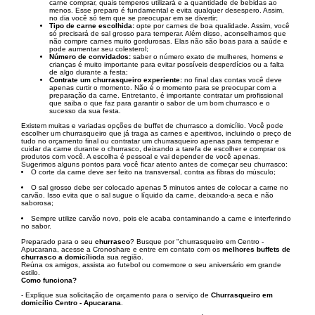
carne comprar, quais temperos utilizará e a quantidade de bebidas ao
menos. Esse preparo é fundamental e evita qualquer desespero. Assim,
no dia você só tem que se preocupar em se divertir;
Tipo de carne escolhida:
opte por carnes de boa qualidade. Assim, você
só precisará de sal grosso para temperar. Além disso, aconselhamos que
não compre carnes muito gordurosas. Elas não são boas para a saúde e
pode aumentar seu colesterol;
Número de convidados:
saber o número exato de mulheres, homens e
crianças é muito importante para evitar possíveis desperdícios ou a falta
de algo durante a festa;
Contrate um churrasqueiro experiente:
no final das contas você deve
apenas curtir o momento. Não é o momento para se preocupar com a
preparação da carne. Entretanto, é importante contratar um profissional
que saiba o que faz para garantir o sabor de um bom churrasco e o
sucesso da sua festa.
Existem muitas e variadas opções de buffet de churrasco a domicílio. Você pode
escolher um churrasqueiro que já traga as carnes e aperitivos, incluindo o preço de
tudo no orçamento final ou contratar um churrasqueiro apenas para temperar e
cuidar da carne durante o churrasco, deixando a tarefa de escolher e comprar os
produtos com você. A escolha é pessoal e vai depender de você apenas.
Sugerimos alguns pontos para você ficar atento antes de começar seu churrasco:
O corte da carne deve ser feito na transversal, contra as fibras do músculo;
O sal grosso debe ser colocado apenas 5 minutos antes de colocar a carne no
carvão. Isso evita que o sal sugue o líquido da carne, deixando-a seca e não
saborosa;
Sempre utilize carvão novo, pois ele acaba contaminando a carne e interferindo
no sabor.
Preparado para o seu
churrasco
? Busque por "churrasqueiro em Centro -
Apucarana, acesse a Cronoshare e entre em contato com os
melhores buffets de
churrasco a domicílio
da sua região.
Reúna os amigos, assista ao futebol ou comemore o seu aniversário em grande
estilo.
Como funciona?
- Explique sua solicitação de orçamento para o serviço de
Churrasqueiro em
domicílio Centro - Apucarana
.