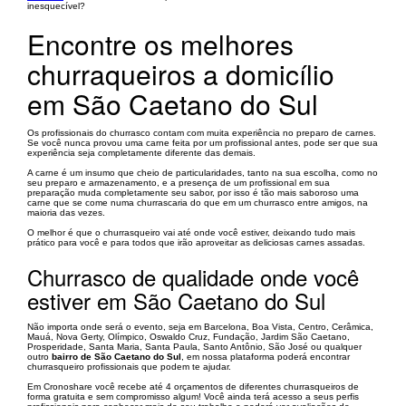
inesquecível?
Encontre os melhores
churraqueiros a domicílio
em São Caetano do Sul
Os profissionais do churrasco contam com muita experiência no preparo de carnes.
Se você nunca provou uma carne feita por um profissional antes, pode ser que sua
experiência seja completamente diferente das demais.
A carne é um insumo que cheio de particularidades, tanto na sua escolha, como no
seu preparo e armazenamento, e a presença de um profissional em sua
preparação muda completamente seu sabor, por isso é tão mais saboroso uma
carne que se come numa churrascaria do que em um churrasco entre amigos, na
maioria das vezes.
O melhor é que o churrasqueiro vai até onde você estiver, deixando tudo mais
prático para você e para todos que irão aproveitar as deliciosas carnes assadas.
Churrasco de qualidade onde você
estiver em São Caetano do Sul
Não importa onde será o evento, seja em Barcelona, Boa Vista, Centro, Cerâmica,
Mauá, Nova Gerty, Olímpico, Oswaldo Cruz, Fundação, Jardim São Caetano,
Prosperidade, Santa Maria, Santa Paula, Santo Antônio, São José ou qualquer
outro
bairro de São Caetano do Sul
, em nossa plataforma poderá encontrar
churrasqueiro profissionais que podem te ajudar.
Em Cronoshare você recebe até 4 orçamentos de diferentes churrasqueiros de
forma gratuita e sem compromisso algum! Você ainda terá acesso a seus perfis