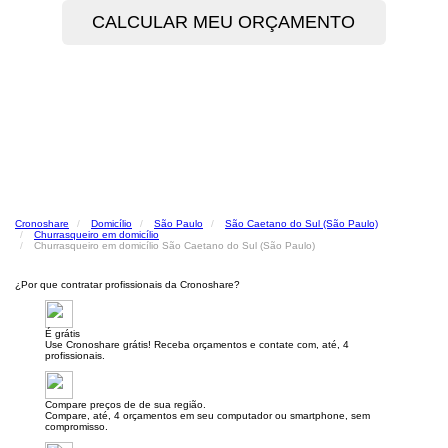
Cronoshare
Domicílio
São Paulo
São Caetano do Sul (São Paulo)
Churrasqueiro em domicílio
Churrasqueiro em domicílio São Caetano do Sul (São Paulo)
¿Por que contratar profissionais da Cronoshare?
É grátis
Use Cronoshare grátis! Receba orçamentos e contate com, até, 4
profissionais.
Compare preços de de sua região.
Compare, até, 4 orçamentos em seu computador ou smartphone, sem
compromisso.