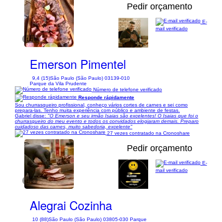
Pedir orçamento
E-
mail verificado
1/18
Emerson Pimentel
9,4 (15)
São Paulo (São Paulo) 03139-010
Parque da Vila Prudente
Número de telefone verificado
Responde rápidamente
Sou churrasqueiro profissional, conheço vários cortes de carnes e sei como
prepara-las. Tenho muita experiência com público e ambiente de festas.
Gabriel disse:
"O Emerson e seu irmão Isaias são excelentes! O Isaias que foi o
churrasqueiro do meu evento e todos os convidados elogiaram demais. Preparo
cuidadoso das carnes, muito sabedoria, excelente"
27 vezes contratado na Cronoshare
Pedir orçamento
E-
mail verificado
1/6
Alegrai Cozinha
10 (88)
São Paulo (São Paulo) 03805-030 Parque