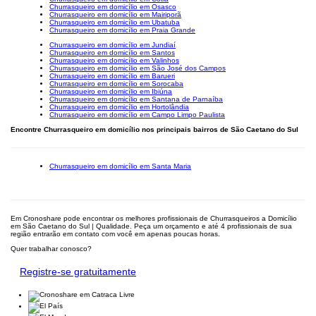
Churrasqueiro em domicílio em Osasco
Churrasqueiro em domicílio em Mairiporã
Churrasqueiro em domicílio em Ubatuba
Churrasqueiro em domicílio em Praia Grande
Churrasqueiro em domicílio em Jundiaí
Churrasqueiro em domicílio em Santos
Churrasqueiro em domicílio em Valinhos
Churrasqueiro em domicílio em São José dos Campos
Churrasqueiro em domicílio em Barueri
Churrasqueiro em domicílio em Sorocaba
Churrasqueiro em domicílio em Ibiúna
Churrasqueiro em domicílio em Santana de Parnaíba
Churrasqueiro em domicílio em Hortolândia
Churrasqueiro em domicílio em Campo Limpo Paulista
Encontre Churrasqueiro em domicílio nos principais bairros de São Caetano do Sul
Churrasqueiro em domicílio em Santa Maria
Em Cronoshare pode encontrar os melhores profissionais de Churrasqueiros a Domicílio
em São Caetano do Sul | Qualidade. Peça um orçamento e até 4 profissionais de sua
região entrarão em contato com você em apenas poucas horas.
Quer trabalhar conosco?
Registre-se gratuitamente