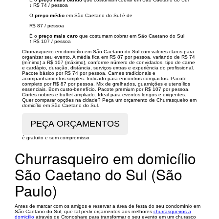
↓
R$ 74
/
pessoa
O
preço médio
em São Caetano do Sul é de
R$ 87
/
pessoa
É o
preço mais caro
que costumam cobrar em São Caetano do Sul
↑
R$ 107
/
pessoa
Churrasqueiro em domicílio em São Caetano do Sul com valores claros para
organizar seu evento. A média fica em R$ 87 por pessoa, variando de R$ 74
(mínimo) a R$ 107 (máximo), conforme número de convidados, tipo de carne
e cardápio, duração, distância, serviços extras e experiência do profissional.
Pacote básico por R$ 74 por pessoa. Carnes tradicionais e
acompanhamentos simples. Indicado para encontros compactos. Pacote
completo por R$ 87 por pessoa. Mix de grelhados, guarnições e utensílios
essenciais. Bom custo-benefício. Pacote premium por R$ 107 por pessoa.
Cortes nobres e buffet ampliado. Ideal para eventos longos e exigentes.
Quer comparar opções na cidade? Peça um orçamento de Churrasqueiro em
domicílio em São Caetano do Sul.
é gratuito e sem compromisso
Churrasqueiro em domicílio
São Caetano do Sul (São
Paulo)
Antes de marcar com os amigos e reservar a área de festa do seu condomínio em
São Caetano do Sul, que tal pedir orçamentos aos melhores
churrasqueiros a
domicílio
através de Cronoshare para transformar o seu evento em um churasco