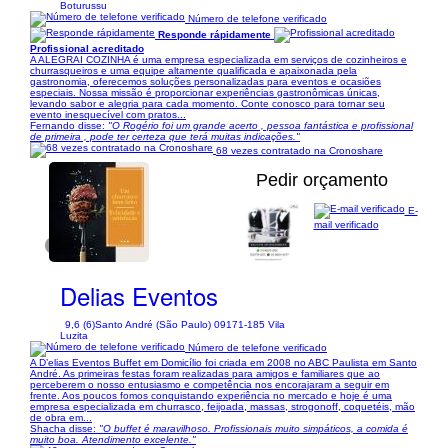
Boturussu
Número de telefone verificado
Responde rápidamente
Profissional acreditado
A ALEGRAI COZINHA é uma empresa especializada em serviços de cozinheiros e
churrasqueiros e uma equipe altamente qualificada e apaixonada pela
gastronomia, oferecemos soluções personalizadas para eventos e ocasiões
especiais. Nossa missão é proporcionar experiências gastronômicas únicas,
levando sabor e alegria para cada momento. Conte conosco para tornar seu
evento inesquecível com pratos...
Fernando disse:
"O Rogério foi um grande acerto , pessoa fantástica e profissional
de primeira , pode ter certeza que terá muitas indicações."
68 vezes contratado na Cronoshare
Pedir orçamento
E-
mail verificado
1/48
Delias Eventos
9,6 (6)
Santo André (São Paulo) 09171-185 Vila
Luzita
Número de telefone verificado
A D’elias Eventos Buffet em Domicílio foi criada em 2008 no ABC Paulista em Santo
André. As primeiras festas foram realizadas para amigos e familiares que ao
perceberem o nosso entusiasmo e competência nos encorajaram a seguir em
frente. Aos poucos fomos conquistando experiência no mercado e hoje é uma
empresa especializada em churrasco, feijoada, massas, strogonoff, coquetéis, mão
de obra em...
Shacha disse:
"O buffet é maravilhoso. Profissionais muito simpáticos, a comida é
muito boa. Atendimento excelente."