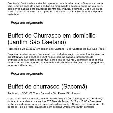
Boa tarde. Será um festa simples, apenas com a família para os 5 anos da minha
filha. Será na casa de umas das tias do meu marido em santo andré na vila pires,
com cortes padrão para churrasco (contra filé, linguiça, cozinhas). Cada um irá se
servir, é apenas mesmo para o preparo das carnes para os tios ficarem um pouco
mais livres.
Peça um orçamento
Buffet de Churrasco em domicilio
(Jardim São Caetano)
Publicado o 24-11-2022 em Jardim São Caetano - São Caetano do Sul (São Paulo)
Empresa de são caetano fara evento de confraternização de seus funcionários no
dia 10/12 /22 das 12:00 às 18:00 hs que será no sábado, precisamos de
churrasqueiro que esteja disponível para o dia do evento , cobrando apenas mão
de obra e que tenha todos os apetrechos de churrasqueiro ( ex: facas, pegadores,
travessas, tábua , etc...
Peça um orçamento
Buffet de churrasco (Sacomã)
Publicado o 30-11-2021 em Sacomã - São Paulo (São Paulo)
Gostaria de solicitar um orçamento . Nome: mayara ( nexus engenharia) Endereço
do evento:rua alencar de araripe 373 Data da festa: 10/12 as 15:00 - Caso nao
tenha essa data me informar quais datas disponiveis .. Número de convidados: 20
pessoas Tipo de festa: churrasco com bebidas Orçamento buffet completo.