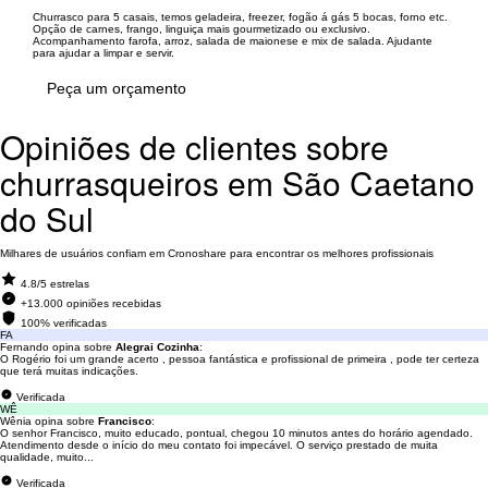
Churrasco para 5 casais, temos geladeira, freezer, fogão á gás 5 bocas, forno etc.
Opção de carnes, frango, linguiça mais gourmetizado ou exclusivo.
Acompanhamento farofa, arroz, salada de maionese e mix de salada. Ajudante
para ajudar a limpar e servir.
Peça um orçamento
Opiniões de clientes sobre
churrasqueiros em São Caetano
do Sul
Milhares de usuários confiam em Cronoshare para encontrar os melhores profissionais
4.8/5 estrelas
+13.000 opiniões recebidas
100% verificadas
FA
Fernando opina sobre
Alegrai Cozinha
:
O Rogério foi um grande acerto , pessoa fantástica e profissional de primeira , pode ter certeza
que terá muitas indicações.
Verificada
WÊ
Wênia opina sobre
Francisco
:
O senhor Francisco, muito educado, pontual, chegou 10 minutos antes do horário agendado.
Atendimento desde o início do meu contato foi impecável. O serviço prestado de muita
qualidade, muito...
Verificada