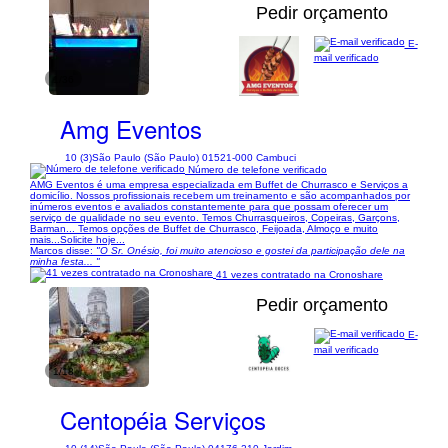
Pedir orçamento
E-
mail verificado
1/36
Amg Eventos
10 (3)
São Paulo (São Paulo) 01521-000 Cambuci
Número de telefone verificado
AMG Eventos é uma empresa especializada em Buffet de Churrasco e Serviços a
domicílio. Nossos profissionais recebem um treinamento e são acompanhados por
inúmeros eventos e avaliados constantemente para que possam oferecer um
serviço de qualidade no seu evento. Temos Churrasqueiros, Copeiras, Garçons,
Barman... Temos opções de Buffet de Churrasco, Feijoada, Almoço e muito
mais...Solicite hoje...
Marcos disse:
"O Sr. Onésio, foi muito atencioso e gostei da participação dele na
minha festa... "
41 vezes contratado na Cronoshare
Pedir orçamento
E-
mail verificado
1/18
Centopéia Serviços