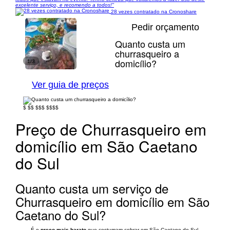
excelente serviço, e recomendo a todos!"
28 vezes contratado na Cronoshare
Pedir orçamento
Quanto custa um
churrasqueiro a
domicílio?
1/3
Ver guia de preços
$
$$
$$$
$$$$
Preço de Churrasqueiro em
domicílio em São Caetano
do Sul
Quanto custa um serviço de
Churrasqueiro em domicílio em São
Caetano do Sul?
É o
preço mais barato
que costumam cobrar em São Caetano do Sul