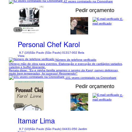
42 vezes contratado na Cronoshare
Pedir orçamento
E-
mail verificado
1/9
Personal Chef Karol
9,7 (16)
São Paulo (São Paulo) 01317-002 Bela
Vista
Número de telefone verificado
Ofereço mão de obra para eventos. Elaboração e execução de cardápios variados,
catering e buffet itinerante.
Renata disse:
"Eu e minha família amamos o serviço da Karol, carnes deliciosas,
muito bem temperadas, foi sucesso! Recomendo!"
101 vezes contratado na Cronoshare
Pedir orçamento
E-
mail verificado
1/10
Itamar Lima
9,7 (10)
São Paulo (São Paulo) 04431-050 Jardim