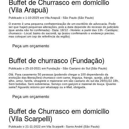
Buffet de Churrasco em domicilio
(Vila Arapuã)
Publicado o 1-10-2025 em Vila Arapuã - São Paulo (São Paulo)
O evento é uma pequena confraternização de um escritório de advocacia. Pode
ser que hajam pequenas alterações, pois a data depende do recesso do judiciário
(que ainda não foi confirmada) - Data: 18/12 - Horário: a partir das 13h - Cardápio:
churrasco - Local: bairro do sacomã, sp (estou confirmando o endereço preciso,
mas coloquei um cep de referência da região)
Peça um orçamento
Buffet de churrasco (Fundação)
Publicado o 25-10-2021 em Fundação - São Caetano do Sul (São Paulo)
Olá. Para casamento 50 pessoas (podendo chegar a 100 dependendo da
evolução das liberações) churrasco com carne, linguiça, frango, queijo, pão de
alho, arroz, farofa, vinagrete e maionese em são caetano do sul dia 29/01/22 18h.
Sem bebidas. Sem sobremesa. Serviço com garçom e material de louça. Quanto
sairia? Aguardo retorno por whatsapp ou e-Mail, obrigada.
Peça um orçamento
Buffet de Churrasco em domicilio
(Vila Scarpelli)
Publicado o 21-11-2022 em Vila Scarpelli - Santo André (São Paulo)