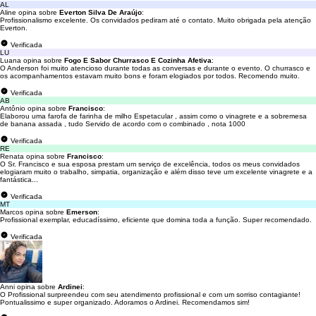
AL
Aline opina sobre
Everton Silva De Araújo
:
Profissionalismo excelente. Os convidados pediram até o contato. Muito obrigada pela atenção
Everton.
Verificada
LU
Luana opina sobre
Fogo E Sabor Churrasco E Cozinha Afetiva
:
O Anderson foi muito atencioso durante todas as conversas e durante o evento. O churrasco e
os acompanhamentos estavam muito bons e foram elogiados por todos. Recomendo muito.
Verificada
AB
Antônio opina sobre
Francisco
:
Elaborou uma farofa de farinha de milho Espetacular , assim como o vinagrete e a sobremesa
de banana assada , tudo Servido de acordo com o combinado , nota 1000
Verificada
RE
Renata opina sobre
Francisco
:
O Sr. Francisco e sua esposa prestam um serviço de excelência, todos os meus convidados
elogiaram muito o trabalho, simpatia, organização e além disso teve um excelente vinagrete e a
fantástica...
Verificada
MT
Marcos opina sobre
Emerson
:
Profissional exemplar, educadíssimo, eficiente que domina toda a função. Super recomendado.
Verificada
Anni opina sobre
Ardinei
:
O Profissional surpreendeu com seu atendimento profissional e com um sorriso contagiante!
Pontualissimo e super organizado. Adoramos o Ardinei. Recomendamos sim!