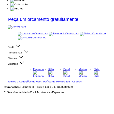
Peça um orçamento gratuitamente
Ajuda
Profissionais
Clientes
Empresa
Espanha
Itália
Brasil
México
Chile
Termos e Condições de Uso
|
Política de Privacidade
|
Cookies
©
Cronoshare
2012-2026 - Tridea Labs S.L. (B98386022)
C. San Vicente Mártir 83 - 7 M, Valencia (Espanha)