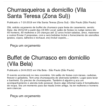
Churrasqueiros a domicilio (Vila
Santa Teresa (Zona Sul))
Publicado o 7-10-2019 em Vila Santa Teresa (Zona Sul) - São Paulo (São Paulo)
Olá, solicito orçamento de buffet de churrasco para festa de casamento, sendo:
Data: dia 16/11/19 a partir das 19:30h Local: salão de festas no rudge ramos sbc
40 homens, 40 mulheres e 20 crianças até 12 anos Incluir saladas, arroz, maionese
e outros Enviar 2 propostas, com e sem bebidas Incluir o fornecimento de utensílios
(pratos, copos, talheres e rechaud, etc) Incluir copeiro,...
Peça um orçamento
Buffet de Churrasco em domicilio
(Vila Bela)
Publicado o 24-9-2022 em Vila Bela - São Paulo (São Paulo)
O evento acontecerá no meu onominio. Um salão de festas com mesas, cadeiras,
freezer e geladeira. Tem uma churrasqueira de alvenaria também. Lugar para lavar
e banheiro. Eu preciso de churrasqueiro. Também d alguém q aca um
acompanhamento e atenda todo pessoal. Quero algo informal nada d formalidades
de roupa. Sra um momento para dar risada entre amiga. Ira ter mulheres e homens
sem criancas
Peça um orçamento