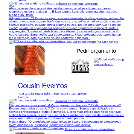
Selma
Número de telefone verificado
Além de assar, faço guarnições, ajudo montar, recolher e limpar as mesas,
resumindo estou pra ajudar..... E faço alguns itens diferentes na churrasqueira,
fugindo do "trivial"
Adryane disse:
"O Itamar foi super solícito e educado desde o primeiro contato. Me
ajudou a organizar a quantidade das coisas, a escolher a melhor opção e estava
sempre disponível quando surgia alguma dúvida. Ele foi super pontual no dia do
evento, levou um equipamento completo e super organizado e limpo durante a
preparação. O churrasco dele ficou maravilhoso, todo mundo gostou muito e só
houve elogios. Super indico pra quem precisar. Muito obrigada pelo apoio Itamar,
fez a diferença para que tudo saísse conforme esperado."
103 vezes contratado na Cronoshare
Pedir orçamento
E-
mail verificado
1/34
Cousin Eventos
9,9 (7)
São Paulo (São Paulo) 01450-100 Jardim
Europa
Número de telefone verificado
Olá, somos a cousin eventos! Vai organizar um churrasco? Festa de aniversário?
Evento corporativo ou social? Conte com a gente. Somos especializados em
serviços profissionais e buffet à domicílio. O jeito mais prático para você ficar livre,
curtir a festa com seus amigos e ainda ter a melhor experiência de atendimento em
seu evento, além de provar um churrasco feito por um...
Maiara disse:
"O atendimento inicial foi muito bom e o churrasqueiro sensacional,
muito profissional, atencioso, churrasco estava uma delicia"
48 vezes contratado na Cronoshare