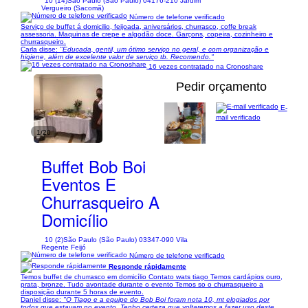
10 (14)
São Paulo (São Paulo) 04176-210 Jardim
Vergueiro (Sacomã)
Número de telefone verificado
Serviço de buffet á domicilio, feijoada, aniversários, churrasco, coffe break
assessoria. Maquinas de crepe e algodão doce. Garçons, copeira, cozinheiro e
churrasqueiro.
Carla disse:
"Educada, gentil, um ótimo serviço no geral, e com organização e
higiene, além de excelente valor de serviço tb. Recomendo."
16 vezes contratado na Cronoshare
Pedir orçamento
E-
mail verificado
1/20
Buffet Bob Boi
Eventos E
Churrasqueiro A
Domicílio
10 (2)
São Paulo (São Paulo) 03347-090 Vila
Regente Feijó
Número de telefone verificado
Responde rápidamente
Temos buffet de churrasco em domicílio Contato wats tiago Temos cardápios ouro,
prata, bronze. Tudo avontade durante o evento Temos so o churrasqueiro a
disposição durante 5 horas de evento.
Daniel disse:
"O Tiago e a equipe do Bob Boi foram nota 10, mt elogiados por
todos que estavam no evento. Tenho certeza que voltaremos a fazer uso deste