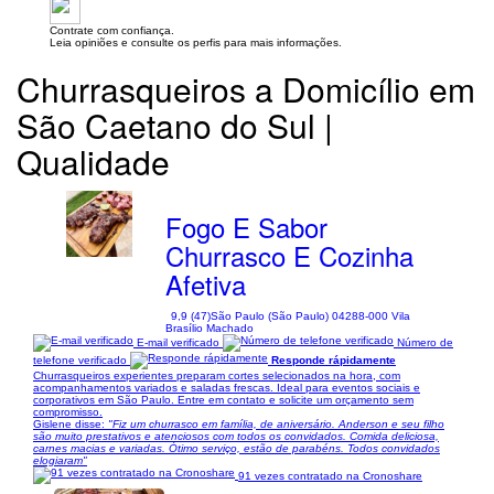
Contrate com confiança.
Leia opiniões e consulte os perfis para mais informações.
Churrasqueiros a Domicílio em
São Caetano do Sul |
Qualidade
Fogo E Sabor
Churrasco E Cozinha
Afetiva
9,9 (47)
São Paulo (São Paulo) 04288-000 Vila
Brasílio Machado
E-mail verificado
Número de
telefone verificado
Responde rápidamente
Churrasqueiros experientes preparam cortes selecionados na hora, com
acompanhamentos variados e saladas frescas. Ideal para eventos sociais e
corporativos em São Paulo. Entre em contato e solicite um orçamento sem
compromisso.
Gislene disse:
"Fiz um churrasco em família, de aniversário. Anderson e seu filho
são muito prestativos e atenciosos com todos os convidados. Comida deliciosa,
carnes macias e variadas. Ótimo serviço, estão de parabéns. Todos convidados
elogiaram"
91 vezes contratado na Cronoshare