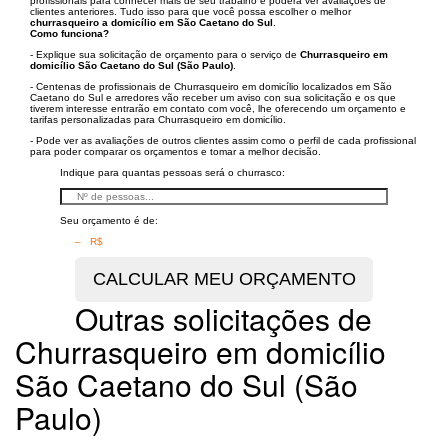
profissionais para conhecer mais de seu trabalho e poderá ver avaliações de
clientes anteriores. Tudo isso para que você possa escolher o melhor
churrasqueiro a domicílio em São Caetano do Sul
.
Como funciona?
- Explique sua solicitação de orçamento para o serviço de
Churrasqueiro em
domicílio São Caetano do Sul (São Paulo)
.
- Centenas de profissionais de Churrasqueiro em domicílio localizados em São
Caetano do Sul e arredores vão receber um aviso con sua solicitação e os que
tiverem interesse entrarão em contato com você, lhe oferecendo um orçamento e
tarifas personalizadas para Churrasqueiro em domicílio.
- Pode ver as avaliações de outros clientes assim como o perfil de cada profissional
para poder comparar os orçamentos e tomar a melhor decisão.
Indique para quantas pessoas será o churrasco:
Seu orçamento é de:
– R$
Outras solicitações de
Churrasqueiro em domicílio
São Caetano do Sul (São
Paulo)