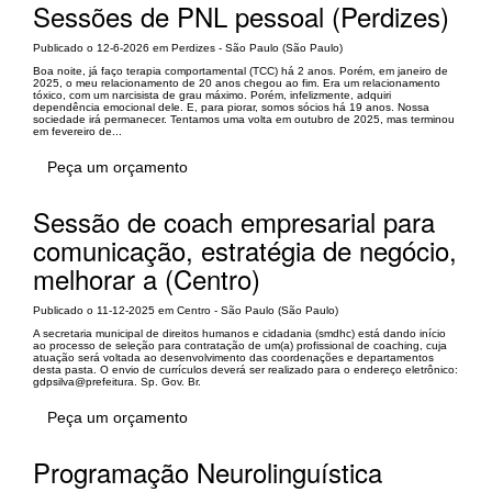
Sessões de PNL pessoal (Perdizes)
Publicado o 12-6-2026 em Perdizes - São Paulo (São Paulo)
Boa noite, já faço terapia comportamental (TCC) há 2 anos. Porém, em janeiro de
2025, o meu relacionamento de 20 anos chegou ao fim. Era um relacionamento
tóxico, com um narcisista de grau máximo. Porém, infelizmente, adquiri
dependência emocional dele. E, para piorar, somos sócios há 19 anos. Nossa
sociedade irá permanecer. Tentamos uma volta em outubro de 2025, mas terminou
em fevereiro de...
Peça um orçamento
Sessão de coach empresarial para
comunicação, estratégia de negócio,
melhorar a (Centro)
Publicado o 11-12-2025 em Centro - São Paulo (São Paulo)
A secretaria municipal de direitos humanos e cidadania (smdhc) está dando início
ao processo de seleção para contratação de um(a) profissional de coaching, cuja
atuação será voltada ao desenvolvimento das coordenações e departamentos
desta pasta. O envio de currículos deverá ser realizado para o endereço eletrônico:
gdpsilva@prefeitura. Sp. Gov. Br.
Peça um orçamento
Programação Neurolinguística