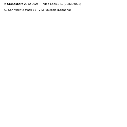
©
Cronoshare
2012-2026 - Tridea Labs S.L. (B98386022)
C. San Vicente Mártir 83 - 7 M, Valencia (Espanha)