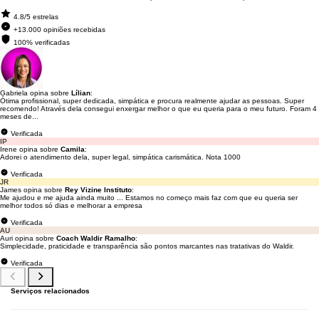
4.8/5 estrelas
+13.000 opiniões recebidas
100% verificadas
Gabriela opina sobre
Lílian
:
Ótima profissional, super dedicada, simpática e procura realmente ajudar as pessoas. Super
recomendo! Através dela consegui enxergar melhor o que eu queria para o meu futuro. Foram 4
meses de...
Verificada
IP
Irene opina sobre
Camila
:
Adorei o atendimento dela, super legal, simpática carismática. Nota 1000
Verificada
JR
James opina sobre
Rey Vizine Instituto
:
Me ajudou e me ajuda ainda muito ... Estamos no começo mais faz com que eu queria ser
melhor todos só dias e melhorar a empresa
Verificada
AU
Auri opina sobre
Coach Waldir Ramalho
:
Simplecidade, praticidade e transparência são pontos marcantes nas tratativas do Waldir.
Verificada
Serviços relacionados