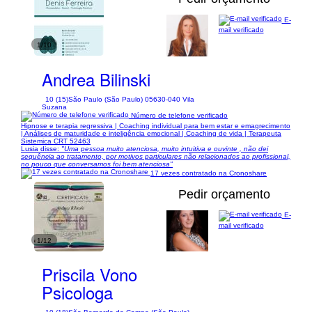
E-
mail verificado
1/10
Andrea Bilinski
10 (15)
São Paulo (São Paulo) 05630-040 Vila
Suzana
Número de telefone verificado
Hipnose e terapia regressiva | Coaching individual para bem estar e emagrecimento
| Análises de maturidade e inteligência emocional | Coaching de vida | Terapeuta
Sistemica CRT 52463
Lusia disse:
"Uma pessoa muito atenciosa, muito intuitiva e ouvinte , não dei
sequência ao tratamento, por motivos particulares não relacionados ao profissional,
no pouco que conversamos foi bem atenciosa"
17 vezes contratado na Cronoshare
Pedir orçamento
E-
mail verificado
1/12
Priscila Vono
Psicologa