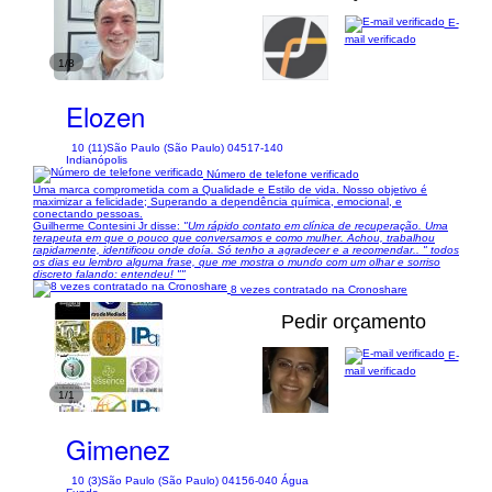
E-
mail verificado
1/8
Elozen
10 (11)
São Paulo (São Paulo) 04517-140
Indianópolis
Número de telefone verificado
Uma marca comprometida com a Qualidade e Estilo de vida. Nosso objetivo é
maximizar a felicidade; Superando a dependência química, emocional, e
conectando pessoas.
Guilherme Contesini Jr disse:
"Um rápido contato em clínica de recuperação. Uma
terapeuta em que o pouco que conversamos e como mulher. Achou, trabalhou
rapidamente, identificou onde doía. Só tenho a agradecer e a recomendar.. " todos
os dias eu lembro alguma frase, que me mostra o mundo com um olhar e sorriso
discreto falando: entendeu! ""
8 vezes contratado na Cronoshare
Pedir orçamento
E-
mail verificado
1/1
Gimenez
10 (3)
São Paulo (São Paulo) 04156-040 Água