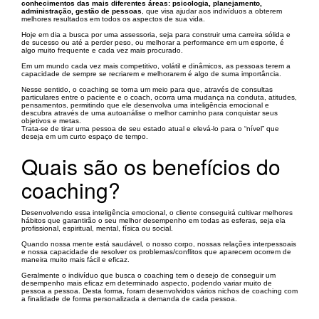
conhecimentos das mais diferentes áreas: psicologia, planejamento,
administração, gestão de pessoas
, que visa ajudar aos indivíduos a obterem
melhores resultados em todos os aspectos de sua vida.
Hoje em dia a busca por uma assessoria, seja para construir uma carreira sólida e
de sucesso ou até a perder peso, ou melhorar a performance em um esporte, é
algo muito frequente e cada vez mais procurado.
Em um mundo cada vez mais competitivo, volátil e dinâmicos, as pessoas terem a
capacidade de sempre se recriarem e melhorarem é algo de suma importância.
Nesse sentido, o coaching se torna um meio para que, através de consultas
particulares entre o paciente e o coach, ocorra uma mudança na conduta, atitudes,
pensamentos, permitindo que ele desenvolva uma inteligência emocional e
descubra através de uma autoanálise o melhor caminho para conquistar seus
objetivos e metas.
Trata-se de tirar uma pessoa de seu estado atual e elevá-lo para o “nível” que
deseja em um curto espaço de tempo.
Quais são os benefícios do
coaching?
Desenvolvendo essa inteligência emocional, o cliente conseguirá cultivar melhores
hábitos que garantirão o seu melhor desempenho em todas as esferas, seja ela
profissional, espiritual, mental, física ou social.
Quando nossa mente está saudável, o nosso corpo, nossas relações interpessoais
e nossa capacidade de resolver os problemas/conflitos que aparecem ocorrem de
maneira muito mais fácil e eficaz.
Geralmente o indivíduo que busca o coaching tem o desejo de conseguir um
desempenho mais eficaz em determinado aspecto, podendo variar muito de
pessoa a pessoa. Desta forma, foram desenvolvidos vários nichos de coaching com
a finalidade de forma personalizada a demanda de cada pessoa.