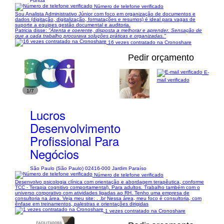
Funda
Número de telefone verificado
Sou Analista Administrativo Júnior com foco em organização de documentos e
dados (digitação, digitalização, formatações e resumos) é ideal para vagas de
suporte a equipes gestão documental e auditoria.
Patricia disse:
"Atenta e coerente, disposta a melhorar e aprender. Sensação de
que a cada trabalho procurava soluções práticas e organizadas."
16 vezes contratado na Cronoshare
Pedir orçamento
E-
mail verificado
1/7
Lucros
Desenvolvimento
Profissional Para
Negócios
São Paulo (São Paulo) 02416-000 Jardim Paraíso
Número de telefone verificado
Desenvolvo psicologia clínica com orientação e abordagem terapêutica, conforme
TCC - Terapia cognitivo comportamental). Para adultos. Trabalho também com o
universo corporativo com atividades ligadas ao RH. Tenho uma empresa de
consultoria na área. Veja meu site: . .br Nessa área, meu foco é consultoria, com
ênfase em treinamentos, palestras e orientações dirigidas
1 vezes contratado na Cronoshare