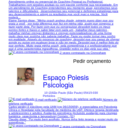
Atendimento online ou presencial de Coaching Pessoal ou Profissional.
Trabalhamos com sessões avulsas ou com pacote conforme sua necessidade. Em
um atendimento de Coaching entendermos seu momento atual, percebemos seus
talentos e dificuldades , desenvolvemos seu potencial e definimos estratégias para
seu desenvolvimento e atingir os resultados que você quer e precisa. Você
poderá...
Elaine Santos disse:
"Minha coach andrea chade, primeiro quero dizer que sou
grata a você , por toda diferença que fez em minha vida, assim que começou a
fazer parte dela. Por fazer com que eu conseguisse descobrir todos os meus
pontos fortes e fracos e saber lidar com cada um , trabalhar meus talentos ,
trabalhar minhas crenças limitantes e crenças potencializadoras de uma forma
muito clara que sozinha não saberia trabalhar. Fazer eu poder tornar meu sonho
em realidade. Através do processo de coaching, descobri que sou capaz de chegar
aonde eu quiser em qualquer lugar e não ter medo. Descobri que é melhor feito do
que perfeito. Muito grata minha coach, pela competência e o profissionalismo que
que é uma característica maravilhosa. Gratidão todos os dias pela sua vida."
2 vezes contratado na Cronoshare
Pedir orçamento
Espaço Poiesis
Psicologia
10 (2)
São Paulo (São Paulo) 05415-030
Pinheiros
E-mail verificado
Número de
telefone verificado
Carlos wesley é psicólogo pela UAM (crp 06/150659), e especialista em Psicologia
Clínica e Hospitalar pela faculdade de medicina da USP. Oferece terapia destinada
a adolescentes e adultos. Avaliação psicológica (incluindo avaliação para cirurgias
bariátrica, vasectomia e laqueadura) Contato: (11)
Claudio disse:
"Fui muito bem acolhido. Nunca tinha feito terapia e gostei muito da
experiência."
2 vezes contratado na Cronoshare