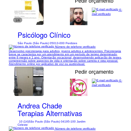
Pedir orçamento
E-
mail verificado
1/6
Psicólogo Clínico
São Paulo (São Paulo) 05013-000 Perdizes
Número de telefone verificado
Desenvolvo psicoterapia para adultos, jovens adultos e adolescentes. Psicoterapia
breve se caracteriza por um atendimento em um período de tempo determinado,
entre 6 meses e 1 ano. Orientação vocacional, desenvolvendo aplicação de testes,
compreensão sobre aspectos de vida e orientação sobre carreira e vida pessoal.
Atendimento online por aplicativo de voz ou audiovisual.
Pedir orçamento
E-
mail verificado
1/6
Andrea Chade
Terapias Alternativas
10 (14)
São Paulo (São Paulo) 04195-100 Jardim
Celeste
Número de telefone verificado