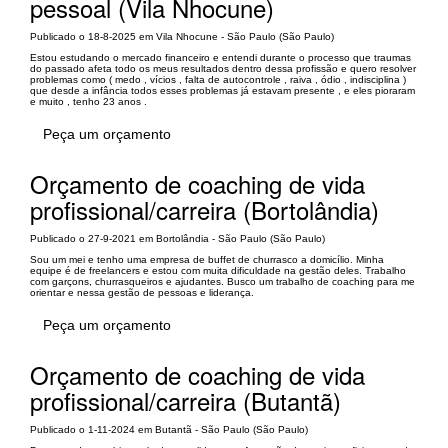
pessoal (Vila Nhocune)
Publicado o 18-8-2025 em Vila Nhocune - São Paulo (São Paulo)
Estou estudando o mercado financeiro e entendi durante o processo que traumas
do passado afeta todo os meus resultados dentro dessa profissão e quero resolver
problemas como ( medo , vícios , falta de autocontrole , raiva , ódio , indisciplina )
que desde a infância todos esses problemas já estavam presente , e eles pioraram
e muito , tenho 23 anos .
Peça um orçamento
Orçamento de coaching de vida
profissional/carreira (Bortolândia)
Publicado o 27-9-2021 em Bortolândia - São Paulo (São Paulo)
Sou um mei e tenho uma empresa de buffet de churrasco a domicílio. Minha
equipe é de freelancers e estou com muita dificuldade na gestão deles. Trabalho
com garçons, churrasqueiros e ajudantes. Busco um trabalho de coaching para me
orientar e nessa gestão de pessoas e liderança.
Peça um orçamento
Orçamento de coaching de vida
profissional/carreira (Butantã)
Publicado o 1-11-2024 em Butantã - São Paulo (São Paulo)