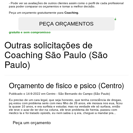
- Pode ver as avaliações de outros clientes assim como o perfil de cada profissional
para poder comparar os orçamentos e tomar a melhor decisão.
Peça um orçamento gratuitamente para
Coaching
.
é
gratuito e sem compromisso
Outras solicitações de
Coaching São Paulo (São
Paulo)
Orçamento de fisico e psico (Centro)
Publicado o 14-9-2022 em Centro - São Bernardo do Campo (São Paulo)
Eu preciso de um cara legal, que seja honesto, que tenha consciência de drogas,
pq estou com problema serio com meu filho de 26 anos, ele morava nos eua, ficou
la quase 10 anos, e era surfista e estudar, mas na verdade ele só surfava, então
ele teve o azar de ter dor na coluna, ele teve problema de hernia, passou com
medico la e foi tratado opioids, eu nem sabia o q era, cheguei a mandar pra...
Peça um orçamento