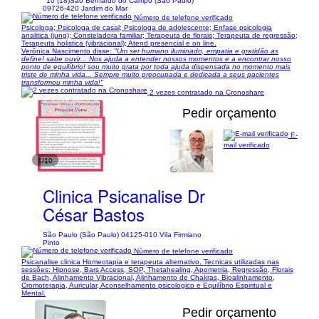
10 (18)
São Bernardo do Campo (São Paulo)
09726-420 Jardim do Mar
Número de telefone verificado
Psicologa; Psicologa de casal; Psicologa de adolescente; Enfase psicologia
analitica (jung); Consteladora familiar; Terapeuta de florais; Terapeuta de regressão;
Terapeuta holistica (vibracional); Atend presencial e on line.
Verônica Nascimento disse:
"Um ser humano iluminado, empatia e gratidão as
define! sabe ouvir... Nos ajuda a entender nossos momentos e a encontrar nosso
ponto de equilíbrio! sou muito grata por toda ajuda dispensada no momento mais
triste de minha vida... Sempre muito preocupada e dedicada a seus pacientes
transformou minha vida!"
2 vezes contratado na Cronoshare
Pedir orçamento
E-
mail verificado
1/10
Clinica Psicanalise Dr
César Bastos
São Paulo (São Paulo) 04125-010 Vila Firmiano
Pinto
Número de telefone verificado
Psicanalise clinica Homeotapia e terapeuta alternativo. Tecnicas utilizadas nas
sessões: Hipnose, Bars Access, SOP, Thetahealing, Apometria, Regressão, Florais
de Bach, Alinhamento Vibracional, Alinhamento de Chakras, Bioalinhamento,
Cromoterapia, Auricular, Aconselhamento psicologico e Equilíbrio Espiritual e
Mental.
Pedir orçamento