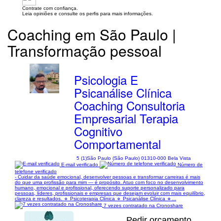
Contrate com confiança.
Leia opiniões e consulte os perfis para mais informações.
Coaching em São Paulo |
Transformação pessoal
Psicologia E
Psicanálise Clínica
Coaching Consultoria
Empresarial Terapia
Cognitivo
Comportamental
5 (1)
São Paulo (São Paulo) 01310-000 Bela Vista
E-mail verificado
Número de
telefone verificado
- Cuidar da saúde emocional, desenvolver pessoas e transformar carreiras é mais
do que uma profissão para mim — é propósito. Atuo com foco no desenvolvimento
humano, emocional e profissional, oferecendo suporte personalizado para
pessoas, líderes, profissionais e empresas que desejam evoluir com mais equilíbrio,
clareza e resultados. 🔹 Psicoterapia Clínica 🔹 Psicanálise Clínica 🔹...
7 vezes contratado na Cronoshare
Pedir orçamento