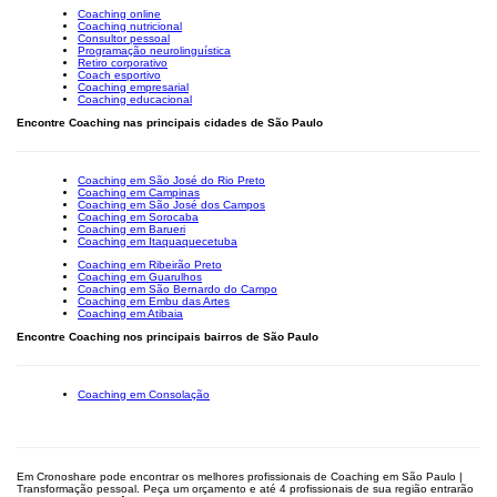
Coaching online
Coaching nutricional
Consultor pessoal
Programação neurolinguística
Retiro corporativo
Coach esportivo
Coaching empresarial
Coaching educacional
Encontre Coaching nas principais cidades de São Paulo
Coaching em São José do Rio Preto
Coaching em Campinas
Coaching em São José dos Campos
Coaching em Sorocaba
Coaching em Barueri
Coaching em Itaquaquecetuba
Coaching em Ribeirão Preto
Coaching em Guarulhos
Coaching em São Bernardo do Campo
Coaching em Embu das Artes
Coaching em Atibaia
Encontre Coaching nos principais bairros de São Paulo
Coaching em Consolação
Em Cronoshare pode encontrar os melhores profissionais de Coaching em São Paulo |
Transformação pessoal. Peça um orçamento e até 4 profissionais de sua região entrarão