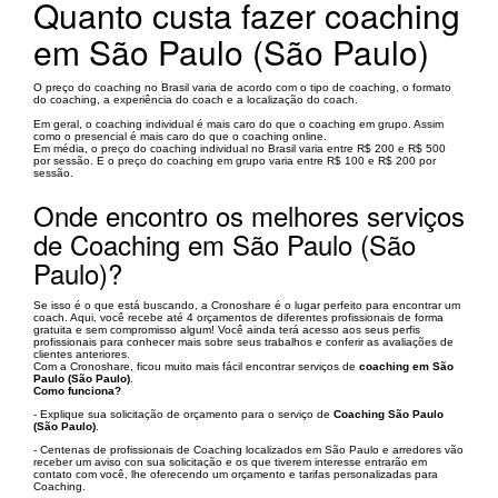
Quanto custa fazer coaching
em São Paulo (São Paulo)
O preço do coaching no Brasil varia de acordo com o tipo de coaching, o formato
do coaching, a experiência do coach e a localização do coach.
Em geral, o coaching individual é mais caro do que o coaching em grupo. Assim
como o presencial é mais caro do que o coaching online.
Em média, o preço do coaching individual no Brasil varia entre R$ 200 e R$ 500
por sessão. E o preço do coaching em grupo varia entre R$ 100 e R$ 200 por
sessão.
Onde encontro os melhores serviços
de Coaching em São Paulo (São
Paulo)?
Se isso é o que está buscando, a Cronoshare é o lugar perfeito para encontrar um
coach. Aqui, você recebe até 4 orçamentos de diferentes profissionais de forma
gratuita e sem compromisso algum! Você ainda terá acesso aos seus perfis
profissionais para conhecer mais sobre seus trabalhos e conferir as avaliações de
clientes anteriores.
Com a Cronoshare, ficou muito mais fácil encontrar serviços de
coaching em São
Paulo (São Paulo)
.
Como funciona?
- Explique sua solicitação de orçamento para o serviço de
Coaching São Paulo
(São Paulo)
.
- Centenas de profissionais de Coaching localizados em São Paulo e arredores vão
receber um aviso con sua solicitação e os que tiverem interesse entrarão em
contato com você, lhe oferecendo um orçamento e tarifas personalizadas para
Coaching.