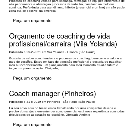
Processo de coaching voltado para liderança, formação de equipes eficientes e de
alta performance e otimização processos de trabalho, com foco na melhoria
continua. Preferência para atendimento híbrido (presencial e on line) em são paulo,
zona sul, se possível na empresa..
Peça um orçamento
Orçamento de coaching de vida
profissional/carreira (Vila Yolanda)
Publicado o 25-2-2021 em Vila Yolanda - Osasco (São Paulo)
Gostaria de saber como funciona o processo de coaching, bem como o valor e a
qtde de sessões. Estou em fase de transição profissional e gostaria de trabalhar
meu autoconhecimento, um planejamento para meu momento atual e futuro e
traçar um plano de ação. Obrigada,
Peça um orçamento
Coach manager (Pinheiros)
Publicado o 31-5-2019 em Pinheiros - São Paulo (São Paulo)
Eu sou novo aqui no brasil, estou trabalhando por uma companhia italiana é
preciso duma ajuda em entender como gerenciar está nova experiência com todas
dificuldades de adaptação no escritório. Obrigado Antônio
Peça um orçamento