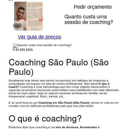
Pedir orçamento
Quanto custa uma
sessão de coaching?
1/3
Ver guia de preços
$
$$
$$$
$$$$
Coaching São Paulo (São
Paulo)
Atualmente este termo vem sendo incorporado em milhares de empresas e
conquistado um espaço na vida de muitos profissionais. Mas afinal
O que é
Coach?
Coaching é uma metodologia que tem como objetivo desenvolver e
capacitar as pessoas buscando potencializar suas habilidades nas mais diferentes
áreas de suas vidas. Seja no aspecto pessoal, profissional, familiar, social
interpessoal, espiritual, físico, mental, etc.
E se você buscou por
Coaching em São Paulo (São Paulo)
, iremos te colocar em
contato com os melhores profissionais para que sua vida mude!
O que é coaching?
Podemos dizer que coaching é um
mix de técnicas, ferramentas e