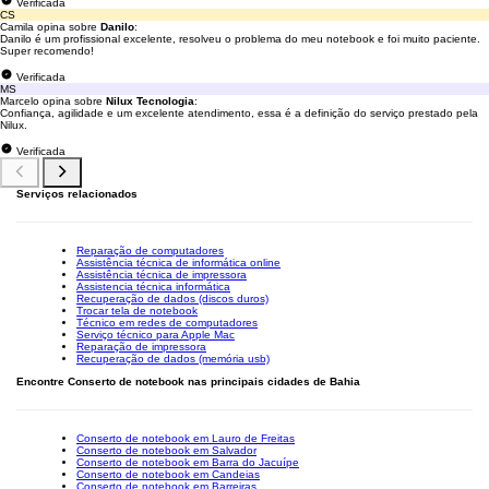
Verificada
CS
Camila opina sobre
Danilo
:
Danilo é um profissional excelente, resolveu o problema do meu notebook e foi muito paciente.
Super recomendo!
Verificada
MS
Marcelo opina sobre
Nilux Tecnologia
:
Confiança, agilidade e um excelente atendimento, essa é a definição do serviço prestado pela
Nilux.
Verificada
Serviços relacionados
Reparação de computadores
Assistência técnica de informática online
Assistência técnica de impressora
Assistencia técnica informática
Recuperação de dados (discos duros)
Trocar tela de notebook
Técnico em redes de computadores
Serviço técnico para Apple Mac
Reparação de impressora
Recuperação de dados (memória usb)
Encontre Conserto de notebook nas principais cidades de Bahia
Conserto de notebook em Lauro de Freitas
Conserto de notebook em Salvador
Conserto de notebook em Barra do Jacuípe
Conserto de notebook em Candeias
Conserto de notebook em Barreiras