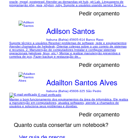
oracle, mysql, postgresql. Atender as demandas git hub, git Lab. Linguagens de
programação php, java, phyton, ruby. Suporte a usuários usando service Desk e...
Pedir orçamento
Adilson Santos
Itabuna (Bahia) 45605-614 Banco Raso
Suporte técnico a usuários Resolver problemas de software, rede e equipamentos;
Atender chamados de helpdesk; Orientar colegas sobre o uso correto de sistemas
e recursos. 2. Manutenção de computadores Instalar e configurar sistemas
operacionais (windows, linux, etc.); Montar e realizar manutenção preventiva e
corretiva de pcs; Fazer backup e restauração de...
Pedir orçamento
Adailton Santos Alves
Itabuna (Bahia) 45606-325 São Pedro
E-mail verificado
Manter o bom funcionamento dos equipamentos da área de informática. Ele realiza
a manutenção em computadores, atualiza softwares, atende a chamados de
usuários e soluciona seus problemas e dúvidas.
Pedir orçamento
Quanto custa consertar um notebook?
Ver guia de preços