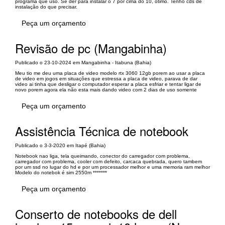
programa que uso. Se der para instalar o 7 por cima do 10, ótimo. Tenho cds de
instalação do que precisar.
Peça um orçamento
Revisão de pc (Mangabinha)
Publicado o 23-10-2024 em Mangabinha - Itabuna (Bahia)
Meu tio me deu uma placa de video modelo rtx 3060 12gb porem ao usar a placa
de video em jogos em situações que estressa a placa de video, parava de dar
video ai tinha que desligar o computador esperar a placa esfriar e tentar ligar de
novo porem agora ela não esta mais dando video com 2 dias de uso somente
Peça um orçamento
Assistência Técnica de notebook
Publicado o 3-3-2020 em Itapé (Bahia)
Notebook nao liga, tela queimando, conector do carregador com problema,
carregador com problema, cooler com defeito, carcaca quebrada, quero tambem
por um ssd no lugar do hd e por um processador melhor e uma memoria ram melhor
Modelo do notebok é sim 2550m *******
Peça um orçamento
Conserto de notebooks de dell