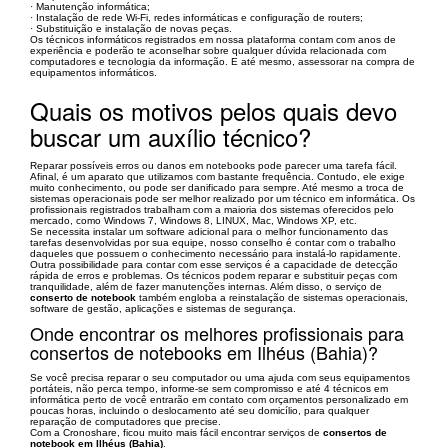
· Manutenção informática;
· Instalação de rede Wi-Fi, redes informáticas e configuração de routers;
· Substituição e instalação de novas peças.
Os técnicos informáticos registrados em nossa plataforma contam com anos de
experiência e poderão te aconselhar sobre qualquer dúvida relacionada com
computadores e tecnologia da informação. E até mesmo, assessorar na compra de
equipamentos informáticos.
Quais os motivos pelos quais devo
buscar um auxílio técnico?
Reparar possíveis erros ou danos em notebooks pode parecer uma tarefa fácil.
Afinal, é um aparato que utilizamos com bastante frequência. Contudo, ele exige
muito conhecimento, ou pode ser danificado para sempre. Até mesmo a troca de
sistemas operacionais pode ser melhor realizado por um técnico em informática. Os
profissionais registrados trabalham com a maioria dos sistemas oferecidos pelo
mercado, como Windows 7, Windows 8, LINUX, Mac, Windows XP, etc.
Se necessita instalar um software adicional para o melhor funcionamento das
tarefas desenvolvidas por sua equipe, nosso conselho é contar com o trabalho
daqueles que possuem o conhecimento necessário para instalá-lo rapidamente.
Outra possibilidade para contar com esse serviços é a capacidade de detecção
rápida de erros e problemas. Os técnicos podem reparar e substituir peças com
tranquilidade, além de fazer manutenções internas. Além disso, o serviço de
conserto de notebook
também engloba a reinstalação de sistemas operacionais,
software de gestão, aplicações e sistemas de segurança.
Onde encontrar os melhores profissionais para
consertos de notebooks em Ilhéus (Bahia)?
Se você precisa reparar o seu computador ou uma ajuda com seus equipamentos
portáteis, não perca tempo, informe-se sem compromisso e até 4 técnicos em
informática perto de você entrarão em contato com orçamentos personalizado em
poucas horas, incluindo o deslocamento até seu domicílio, para qualquer
reparação de computadores que precise.
Com a Cronoshare, ficou muito mais fácil encontrar serviços de
consertos de
notebook em Ilhéus (Bahia)
.