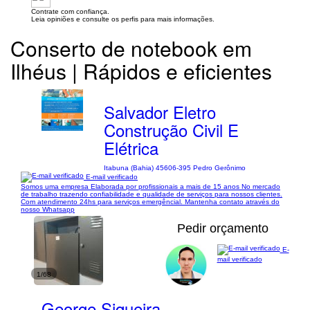
Contrate com confiança.
Leia opiniões e consulte os perfis para mais informações.
Conserto de notebook em
Ilhéus | Rápidos e eficientes
Salvador Eletro
Construção Civil E
Elétrica
Itabuna (Bahia) 45606-395 Pedro Gerônimo
E-mail verificado
Somos uma empresa Elaborada por profissionais a mais de 15 anos No mercado
de trabalho trazendo confiabilidade e qualidade de serviços para nossos clientes.
Com atendimento 24hs para serviços emergêncial. Mantenha contato através do
nosso Whatsapp
Pedir orçamento
E-
mail verificado
1/68
George Siqueira