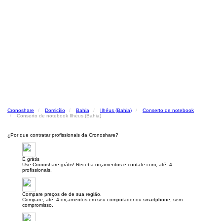
Cronoshare
Domicílio
Bahia
Ilhéus (Bahia)
Conserto de notebook
Conserto de notebook Ilhéus (Bahia)
¿Por que contratar profissionais da Cronoshare?
É grátis
Use Cronoshare grátis! Receba orçamentos e contate com, até, 4
profissionais.
Compare preços de de sua região.
Compare, até, 4 orçamentos em seu computador ou smartphone, sem
compromisso.