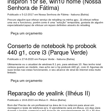
inspiron 15r se, win10 home (Nossa
Senhora de Fátima)
Publicado o 5-12-2017 em Nossa Senhora de Fátima - Itabuna (Bahia)
Procuro alguém que efetue serviço de rebailing na minha gpu. Já efetuei reflow
uma vez e funcionou, porém como é uma "solução" temporária, gostaria de alguém
especializado/capaz de efetuar um reparo definitivo através do rebailing
Peça um orçamento
Conserto de notebook hp probook
440 g1, core i3 (Parque Verde)
Publicado o 27-8-2020 em Parque Verde - Itabuna (Bahia)
Ultimamente eu o atualizei de windows 8.1 pro, para windows 10. Nao tenho total
certeza quanto ao modelo, mas acho ser o hp probook 440 g1, core i3. Agumas de
suas teclas nao estao funcionando, e seu alcance de sinal de internet esta muito
limitado.
Peça um orçamento
Reparação de yealink (Ilhéus II)
Publicado o 16-8-2023 em Ilhéus II - Ilhéus (Bahia)
Bom dia! Preciso de um profissional na área de ti ou telecom para atuar em
montagem e teste de telefones ip's. O atendimento será em ilheus, em dias úteis
durante o horário comercial e terá duração de aproximadamente de 15 a 30 dias.