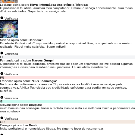
Lesliane opina sobre
Kbyte Informática Assistência Técnica
:
O profissional foi ótimo, arrumou meu computador, efetuou o serviço honestamente, tirou todas
dúvidas solicitadas. Super indico o serviço dele.
Verificada
Silvana opina sobre
Henrique
:
Excelente Profissional. Comprometido, pontual e responsável. Preço compatível com o serviço
realizado. Fiquei muito satisfeita. Super indico!!
Verificada
FT
Fernanda opina sobre
Marcos Gurgel
:
O profissional foi muito educado, antes mesmo de pedir um orçamento ele me pqssou algumas
informações e dicas para resolver o meu problema. Foi um ótimo atendimento.
Verificada
FR
Francisco opina sobre
Nilux Tecnologia
:
Na busca de profissionais da área de TI, por varias vezes foi difícil usar os serviços pela
segunda vez. A Nilux Tecnologia deu credibilidade suficiente para confiar em seus serviços,
buscá-lo...
Verificada
GI
Giovani opina sobre
Douglas
:
muito bom só nao conseguiu trocar o teclado mas de resto ele melhorou muito a performance do
meu notebook
Verificada
GD
George opina sobre
Danilo
:
Muito profissional e honestidade ilibada. Me sinto no fever de recomendar.