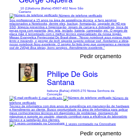
10 (1)
Itabuna (Bahia) 45607-402 Novo São
Caetano
Número de telefone verificado
Sou profissional a 15 anos na área de assistência técnica, e faço serviços
relacionados a Notebooks, dentre eles, backup, formatação, upgrade de HD pra
SSD, limpeza preventiva e higienização, reparo de carcaça e dobradiças, troca de
peças nova com garantia, tipo: tela, teclado, bateria, carregador, etc. O reparo de
placa mãe é terceirizado com o melhor técnico especializado da nossa região.
Missao Evangelica Pentecostal Do Brasil disse:
"Nosso notebook asus estava muito
lento e travando, o george da tech siqueira sugeriu colocar ssd. Aceitamos a ideia,
nosso notebook ficou excelente. O serviço foi feito logo que compramos a memoria
ssd de 240gb Boa ideias, bons serviços. Atendimento excelente."
Pedir orçamento
Philipe De Gois
Santana
Itabuna (Bahia) 45605-270 Nossa Senhora da
Conceição
E-mail verificado
Número de
telefone verificado
Técnico de informática com dois anos de experiência em manutenção de hardware
e Atendimento ao cliente. Busco oportunidade na área de informática para aplicar
meus conhecimentos técnicos em diagnóstico de problemas, montagem de
máquinas e suporte ao usuário, visando contribuir para a eficiência do laboratório
técnico e a satisfação dos clientes.
1 vezes contratado na Cronoshare
Pedir orçamento