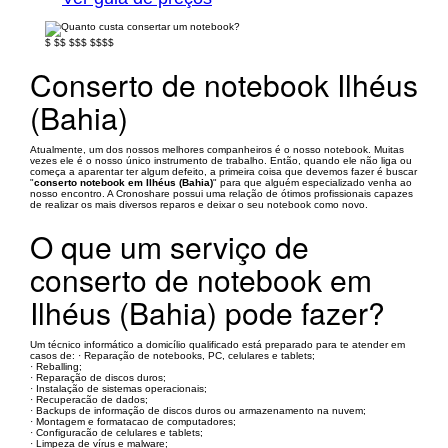
$
$$
$$$
$$$$
Conserto de notebook Ilhéus
(Bahia)
Atualmente, um dos nossos melhores companheiros é o nosso notebook. Muitas
vezes ele é o nosso único instrumento de trabalho. Então, quando ele não liga ou
começa a aparentar ter algum defeito, a primeira coisa que devemos fazer é buscar
"
conserto notebook em Ilhéus (Bahia)
" para que alguém especializado venha ao
nosso encontro. A Cronoshare possui uma relação de ótimos profissionais capazes
de realizar os mais diversos reparos e deixar o seu notebook como novo.
O que um serviço de
conserto de notebook em
Ilhéus (Bahia) pode fazer?
Um técnico informático a domicílio qualificado está preparado para te atender em
casos de: · Reparação de notebooks, PC, celulares e tablets;
· Reballing;
· Reparação de discos duros;
· Instalação de sistemas operacionais;
· Recuperacão de dados;
· Backups de informação de discos duros ou armazenamento na nuvem;
· Montagem e formatacao de computadores;
· Configuracão de celulares e tablets;
· Limpeza de vírus e malware;