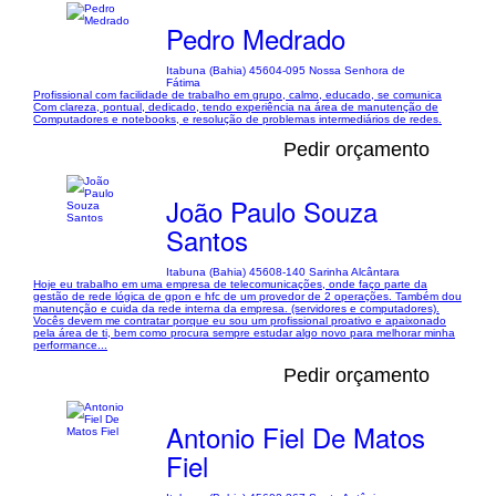
Pedro Medrado
Itabuna (Bahia) 45604-095 Nossa Senhora de
Fátima
Profissional com facilidade de trabalho em grupo, calmo, educado, se comunica
Com clareza, pontual, dedicado, tendo experiência na área de manutenção de
Computadores e notebooks, e resolução de problemas intermediários de redes.
Pedir orçamento
João Paulo Souza
Santos
Itabuna (Bahia) 45608-140 Sarinha Alcântara
Hoje eu trabalho em uma empresa de telecomunicações, onde faço parte da
gestão de rede lógica de gpon e hfc de um provedor de 2 operações. Também dou
manutenção e cuida da rede interna da empresa. (servidores e computadores).
Vocês devem me contratar porque eu sou um profissional proativo e apaixonado
pela área de ti, bem como procura sempre estudar algo novo para melhorar minha
performance...
Pedir orçamento
Antonio Fiel De Matos
Fiel