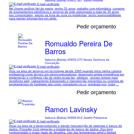
Itabuna (Bahia) 45602-367 Santo Antônio
E-mail verificado
Me chamo antônio fiel de matos, tenho 51 anos, trabalho com informática, conserto
de equipamentos eletrônicos e serviços de rede estruturada a mais de 30 anos,
sou comunicativo, atento na hora de ouvir os problemas, tenho responsabilidade
para manter informações em sigilo.
Pedir orçamento
Romualdo Pereira De
Barros
Itabuna (Bahia) 45605-270 Nossa Senhora da
Conceição
E-mail verificado
Atuo na área de serviços em tecnologia desde 1995 quando inicio minha carreira
profissional como técnico em microcomputadores, desenvolvi ampla experiência em
implantação e configura ção de redes locais lan, wireless , acesso remoto para
servidores web, cabeamento Estruturado e manutenção preventiva ou corretiva de
equipamentos de hardware tais como: roteadores cis co, terminais pos, hubs,...
Pedir orçamento
Ramon Lavinsky
Itabuna (Bahia) 45608-814 Jardim Primavera
E-mail verificado
Atuar na área de ti desenvolvendo e dando manutenção de sistemas e banco de
dados. Proceder Com migração e instalação de banco de dados. Sou bem
comprometido e gosto muito de desafios. Uso das ferramentas sgbd´s firebird,