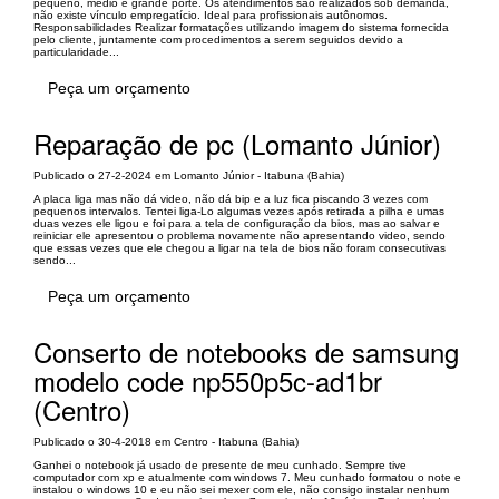
pequeno, médio e grande porte. Os atendimentos são realizados sob demanda,
não existe vínculo empregatício. Ideal para profissionais autônomos.
Responsabilidades Realizar formatações utilizando imagem do sistema fornecida
pelo cliente, juntamente com procedimentos a serem seguidos devido a
particularidade...
Peça um orçamento
Reparação de pc (Lomanto Júnior)
Publicado o 27-2-2024 em Lomanto Júnior - Itabuna (Bahia)
A placa liga mas não dá video, não dá bip e a luz fica piscando 3 vezes com
pequenos intervalos. Tentei liga-Lo algumas vezes após retirada a pilha e umas
duas vezes ele ligou e foi para a tela de configuração da bios, mas ao salvar e
reiniciar ele apresentou o problema novamente não apresentando video, sendo
que essas vezes que ele chegou a ligar na tela de bios não foram consecutivas
sendo...
Peça um orçamento
Conserto de notebooks de samsung
modelo code np550p5c-ad1br
(Centro)
Publicado o 30-4-2018 em Centro - Itabuna (Bahia)
Ganhei o notebook já usado de presente de meu cunhado. Sempre tive
computador com xp e atualmente com windows 7. Meu cunhado formatou o note e
instalou o windows 10 e eu não sei mexer com ele, não consigo instalar nenhum