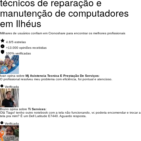
técnicos de reparação e
manutenção de computadores
em Ilhéus
Milhares de usuários confiam em Cronoshare para encontrar os melhores profissionais
4.8/5 estrelas
+13.000 opiniões recebidas
100% verificadas
Ivan opina sobre
Mj Asistencia Tecnica E Prestação De Serviços
:
O profissional resolveu meu problema com eficiência, foi pontual e atencioso.
Verificada
Bruno opina sobre
Ti Services
:
Olá Tiago! tenho outro notebook com a tela não funcionando, vc poderia encomendar e trocar a
tela pra mim? É um Dell Latitude E7440. Aguardo resposta.
Verificada