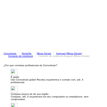
Cronoshare
Domicílio
Minas Gerais
Araguari (Minas Gerais)
Conserto de notebook
Conserto de notebook Araguari (Minas Gerais)
¿Por que contratar profissionais da Cronoshare?
É grátis
Use Cronoshare grátis! Receba orçamentos e contate com, até, 4
profissionais.
Compare preços de de sua região.
Compare, até, 4 orçamentos em seu computador ou smartphone, sem
compromisso.