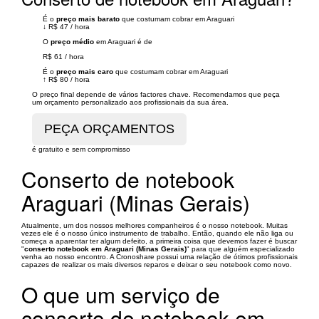
É o
preço mais barato
que costumam cobrar em Araguari
↓
R$ 47
/
hora
O
preço médio
em Araguari é de
R$ 61
/
hora
É o
preço mais caro
que costumam cobrar em Araguari
↑
R$ 80
/
hora
O preço final depende de vários factores chave. Recomendamos que peça
um orçamento personalizado aos profissionais da sua área.
é gratuito e sem compromisso
Conserto de notebook
Araguari (Minas Gerais)
Atualmente, um dos nossos melhores companheiros é o nosso notebook. Muitas
vezes ele é o nosso único instrumento de trabalho. Então, quando ele não liga ou
começa a aparentar ter algum defeito, a primeira coisa que devemos fazer é buscar
"
conserto notebook em Araguari (Minas Gerais)
" para que alguém especializado
venha ao nosso encontro. A Cronoshare possui uma relação de ótimos profissionais
capazes de realizar os mais diversos reparos e deixar o seu notebook como novo.
O que um serviço de
conserto de notebook em