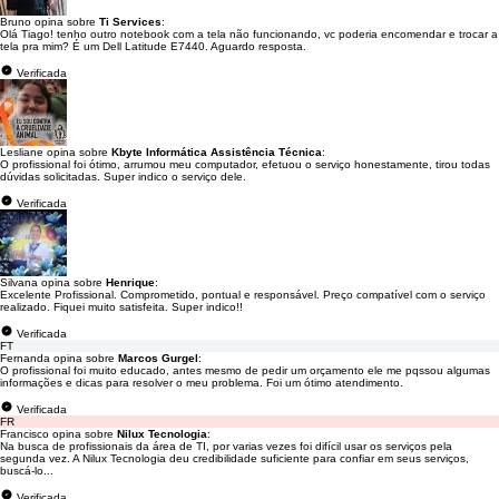
Bruno opina sobre
Ti Services
:
Olá Tiago! tenho outro notebook com a tela não funcionando, vc poderia encomendar e trocar a
tela pra mim? É um Dell Latitude E7440. Aguardo resposta.
Verificada
Lesliane opina sobre
Kbyte Informática Assistência Técnica
:
O profissional foi ótimo, arrumou meu computador, efetuou o serviço honestamente, tirou todas
dúvidas solicitadas. Super indico o serviço dele.
Verificada
Silvana opina sobre
Henrique
:
Excelente Profissional. Comprometido, pontual e responsável. Preço compatível com o serviço
realizado. Fiquei muito satisfeita. Super indico!!
Verificada
FT
Fernanda opina sobre
Marcos Gurgel
:
O profissional foi muito educado, antes mesmo de pedir um orçamento ele me pqssou algumas
informações e dicas para resolver o meu problema. Foi um ótimo atendimento.
Verificada
FR
Francisco opina sobre
Nilux Tecnologia
:
Na busca de profissionais da área de TI, por varias vezes foi difícil usar os serviços pela
segunda vez. A Nilux Tecnologia deu credibilidade suficiente para confiar em seus serviços,
buscá-lo...
Verificada