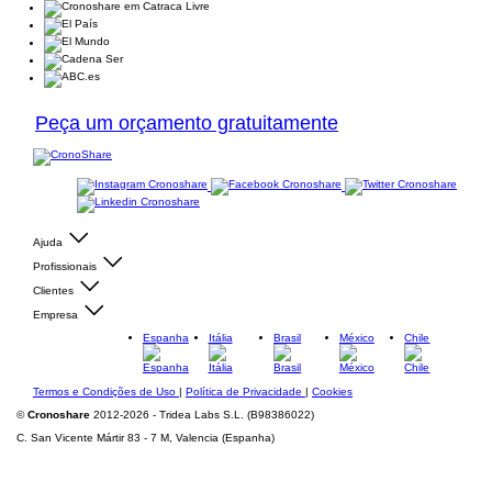
Peça um orçamento gratuitamente
Ajuda
Profissionais
Clientes
Empresa
Espanha
Itália
Brasil
México
Chile
Termos e Condições de Uso
|
Política de Privacidade
|
Cookies
©
Cronoshare
2012-2026 - Tridea Labs S.L. (B98386022)
C. San Vicente Mártir 83 - 7 M, Valencia (Espanha)