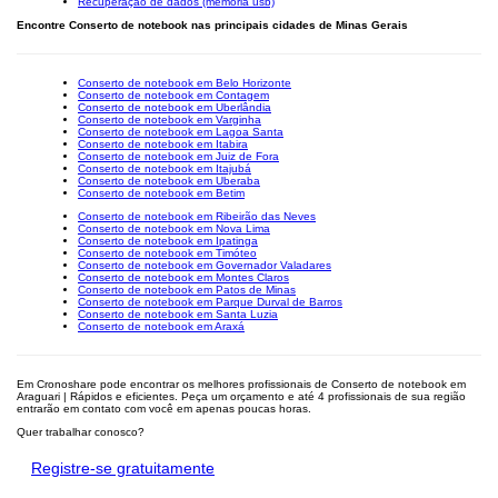
Recuperação de dados (memória usb)
Encontre Conserto de notebook nas principais cidades de Minas Gerais
Conserto de notebook em Belo Horizonte
Conserto de notebook em Contagem
Conserto de notebook em Uberlândia
Conserto de notebook em Varginha
Conserto de notebook em Lagoa Santa
Conserto de notebook em Itabira
Conserto de notebook em Juiz de Fora
Conserto de notebook em Itajubá
Conserto de notebook em Uberaba
Conserto de notebook em Betim
Conserto de notebook em Ribeirão das Neves
Conserto de notebook em Nova Lima
Conserto de notebook em Ipatinga
Conserto de notebook em Timóteo
Conserto de notebook em Governador Valadares
Conserto de notebook em Montes Claros
Conserto de notebook em Patos de Minas
Conserto de notebook em Parque Durval de Barros
Conserto de notebook em Santa Luzia
Conserto de notebook em Araxá
Em Cronoshare pode encontrar os melhores profissionais de Conserto de notebook em
Araguari | Rápidos e eficientes. Peça um orçamento e até 4 profissionais de sua região
entrarão em contato com você em apenas poucas horas.
Quer trabalhar conosco?
Registre-se gratuitamente