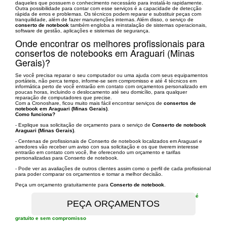
daqueles que possuem o conhecimento necessário para instalá-lo rapidamente.
Outra possibilidade para contar com esse serviços é a capacidade de detecção
rápida de erros e problemas. Os técnicos podem reparar e substituir peças com
tranquilidade, além de fazer manutenções internas. Além disso, o serviço de
conserto de notebook
também engloba a reinstalação de sistemas operacionais,
software de gestão, aplicações e sistemas de segurança.
Onde encontrar os melhores profissionais para
consertos de notebooks em Araguari (Minas
Gerais)?
Se você precisa reparar o seu computador ou uma ajuda com seus equipamentos
portáteis, não perca tempo, informe-se sem compromisso e até 4 técnicos em
informática perto de você entrarão em contato com orçamentos personalizado em
poucas horas, incluindo o deslocamento até seu domicílio, para qualquer
reparação de computadores que precise.
Com a Cronoshare, ficou muito mais fácil encontrar serviços de
consertos de
notebook em Araguari (Minas Gerais)
.
Como funciona?
- Explique sua solicitação de orçamento para o serviço de
Conserto de notebook
Araguari (Minas Gerais)
.
- Centenas de profissionais de Conserto de notebook localizados em Araguari e
arredores vão receber um aviso con sua solicitação e os que tiverem interesse
entrarão em contato com você, lhe oferecendo um orçamento e tarifas
personalizadas para Conserto de notebook.
- Pode ver as avaliações de outros clientes assim como o perfil de cada profissional
para poder comparar os orçamentos e tomar a melhor decisão.
Peça um orçamento gratuitamente para
Conserto de notebook
.
é
gratuito e sem compromisso