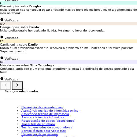
GI
Giovani opina sobre
Douglas
:
muito bom só nao conseguiu trocar o teclado mas de resto ele melhorou muito a performance do
meu notebook
Verificada
GD
George opina sobre
Danilo
:
Muito profissional e honestidade ilibada. Me sinto no fever de recomendar.
Verificada
CS
Camila opina sobre
Danilo
:
Danilo é um profissional excelente, resolveu o problema do meu notebook e foi muito paciente.
Super recomendo!
Verificada
MS
Marcelo opina sobre
Nilux Tecnologia
:
Confiança, agilidade e um excelente atendimento, essa é a definição do serviço prestado pela
Nilux.
Verificada
Serviços relacionados
Reparação de computadores
Assistência técnica de informática online
Assistência técnica de impressora
Assistencia técnica informática
Recuperação de dados (discos duros)
Trocar tela de notebook
Técnico em redes de computadores
Serviço técnico para Apple Mac
Reparação de impressora