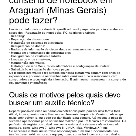
Araguari (Minas Gerais)
pode fazer?
Um técnico informático a domicílio qualificado está preparado para te atender em
casos de: · Reparação de notebooks, PC, celulares e tablets;
· Reballing;
· Reparação de discos duros;
· Instalação de sistemas operacionais;
· Recuperacão de dados;
· Backups de informação de discos duros ou armazenamento na nuvem;
· Montagem e formatacao de computadores;
· Configuracão de celulares e tablets;
· Limpeza de vírus e malware;
· Manutenção informática;
· Instalação de rede Wi-Fi, redes informáticas e configuração de routers;
· Substituição e instalação de novas peças.
Os técnicos informáticos registrados em nossa plataforma contam com anos de
experiência e poderão te aconselhar sobre qualquer dúvida relacionada com
computadores e tecnologia da informação. E até mesmo, assessorar na compra de
equipamentos informáticos.
Quais os motivos pelos quais devo
buscar um auxílio técnico?
Reparar possíveis erros ou danos em notebooks pode parecer uma tarefa fácil.
Afinal, é um aparato que utilizamos com bastante frequência. Contudo, ele exige
muito conhecimento, ou pode ser danificado para sempre. Até mesmo a troca de
sistemas operacionais pode ser melhor realizado por um técnico em informática. Os
profissionais registrados trabalham com a maioria dos sistemas oferecidos pelo
mercado, como Windows 7, Windows 8, LINUX, Mac, Windows XP, etc.
Se necessita instalar um software adicional para o melhor funcionamento das
tarefas desenvolvidas por sua equipe, nosso conselho é contar com o trabalho