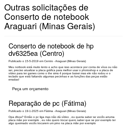
Outras solicitações de
Conserto de notebook
Araguari (Minas Gerais)
Conserto de notebook de hp
dv6325ea (Centro)
Publicado o 15-5-2019 em Centro - Araguari (Minas Gerais)
Meu notbook está muito lento e acho que isso acontece por conta de vírus ou não
sei, preciso atualizar a placa gráfica para melhor usar o photoshop e a placa de
vídeo para ter games como o the sims 4 porque baixei mas ele não rodou e o
teclado que está faltando algumas pecinhas e as funções das peças estão
erradas!
Peça um orçamento
Reparação de pc (Fátima)
Publicado o 19-1-2025 em Fátima - Araguari (Minas Gerais)
Opa dboa? Então o pc liga mas não dá vídeo , eu queria saber se vocês arruma
placa mãe por exemplo , eu não quero trocar quero saber que se por exemplo ter
algo queimado vocês trocarem um pino na placa mãe por exemplo