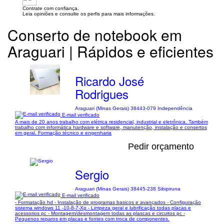
Contrate com confiança.
Leia opiniões e consulte os perfis para mais informações.
Conserto de notebook em
Araguari | Rápidos e eficientes
Ricardo José
Rodrigues
Araguari (Minas Gerais) 38443-079 Independência
E-mail verificado
A mais de 20 anos trabalho com elétrica residencial, industrial e eletrônica. Também
trabalho com informática hardware e software, manutenção, instalação e consertos
em geral. Formação técnico e engenharia
Pedir orçamento
Sergio
Araguari (Minas Gerais) 38445-238 Sibipiruna
E-mail verificado
- Formatação hd - Instalação de programas basicos e avançados - Configuração
sistema windows 11 -10-8-7-Xp - Limpeza geral e lubrificação todas placas e
acessorios pc - Montagem/desmontagem todas as plascas e circuitos pc -
Pequenos reparos em placas e fontes com troca de componentes.