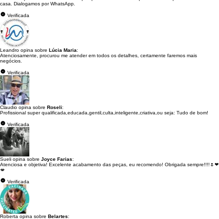
casa. Dialogamos por WhatsApp.
Verificada
Leandro opina sobre
Lúcia Maria
:
Atenciosamente, procurou me atender em todos os detalhes, certamente faremos mais
negócios.
Verificada
Claudio opina sobre
Roseli
:
Profissional super qualificada,educada,gentil,culta,inteligente,criativa,ou seja: Tudo de bom!
Verificada
Sueli opina sobre
Joyce Farias
:
Atenciosa e objetiva! Excelente acabamento das peças, eu recomendo! Obrigada sempre!!!!🌷❤
💋
Verificada
Roberta opina sobre
Belartes
: