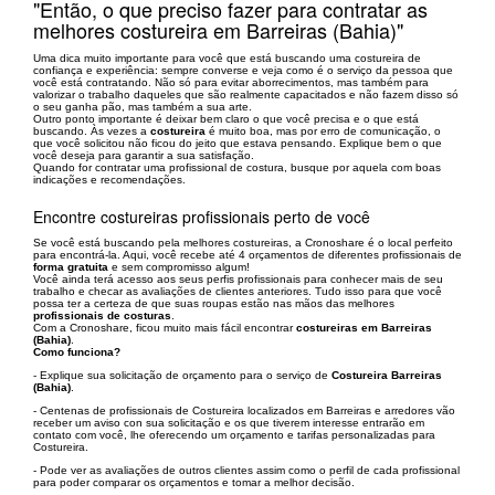
"Então, o que preciso fazer para contratar as
melhores costureira em Barreiras (Bahia)"
Uma dica muito importante para você que está buscando uma costureira de
confiança e experiência: sempre converse e veja como é o serviço da pessoa que
você está contratando. Não só para evitar aborrecimentos, mas também para
valorizar o trabalho daqueles que são realmente capacitados e não fazem disso só
o seu ganha pão, mas também a sua arte.
Outro ponto importante é deixar bem claro o que você precisa e o que está
buscando. Às vezes a
costureira
é muito boa, mas por erro de comunicação, o
que você solicitou não ficou do jeito que estava pensando. Explique bem o que
você deseja para garantir a sua satisfação.
Quando for contratar uma profissional de costura, busque por aquela com boas
indicações e recomendações.
Encontre costureiras profissionais perto de você
Se você está buscando pela melhores costureiras, a Cronoshare é o local perfeito
para encontrá-la. Aqui, você recebe até 4 orçamentos de diferentes profissionais de
forma gratuita
e sem compromisso algum!
Você ainda terá acesso aos seus perfis profissionais para conhecer mais de seu
trabalho e checar as avaliações de clientes anteriores. Tudo isso para que você
possa ter a certeza de que suas roupas estão nas mãos das melhores
profissionais de costuras
.
Com a Cronoshare, ficou muito mais fácil encontrar
costureiras em Barreiras
(Bahia)
.
Como funciona?
- Explique sua solicitação de orçamento para o serviço de
Costureira Barreiras
(Bahia)
.
- Centenas de profissionais de Costureira localizados em Barreiras e arredores vão
receber um aviso con sua solicitação e os que tiverem interesse entrarão em
contato com você, lhe oferecendo um orçamento e tarifas personalizadas para
Costureira.
- Pode ver as avaliações de outros clientes assim como o perfil de cada profissional
para poder comparar os orçamentos e tomar a melhor decisão.