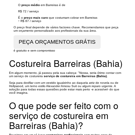
O
preço médio
em Barreiras é de
R$ 72
/
serviço
É o
preço mais caro
que costumam cobrar em Barreiras
↑
R$ 87
/
serviço
O preço final depende de vários factores chave. Recomendamos que peça
um orçamento personalizado aos profissionais da sua área.
é gratuito e sem compromisso
Costureira Barreiras (Bahia)
Em algum momento, já passou pela sua cabeça: "Nossa, seria ótimo contar com
um serviço de costureira
serviço de costureira em Barreiras (Bahia).
Seja para desfilar com um vestido igualzinho ao daquela atriz de novela ou de
Hollywood, um terno estilo Alexander Amosu Suit ou algum reparo urgente. A
solução para todas essas questões pode estar mais perto -e acessível- do que
você imagina.
O que pode ser feito com o
serviço de costureira em
Barreiras (Bahia)?
Reunimos em um só lugar
costureiras profissionais
com muitos anos de