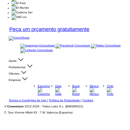
Peça um orçamento gratuitamente
Ajuda
Profissionais
Clientes
Empresa
Espanha
Itália
Brasil
México
Chile
Termos e Condições de Uso
|
Política de Privacidade
|
Cookies
©
Cronoshare
2012-2026 - Tridea Labs S.L. (B98386022)
C. San Vicente Mártir 83 - 7 M, Valencia (Espanha)