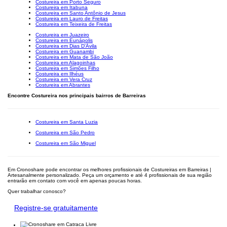
Costureira em Porto Seguro
Costureira em Itabuna
Costureira em Santo Antônio de Jesus
Costureira em Lauro de Freitas
Costureira em Teixeira de Freitas
Costureira em Juazeiro
Costureira em Eunápolis
Costureira em Dias D'Ávila
Costureira em Guanambi
Costureira em Mata de São João
Costureira em Alagoinhas
Costureira em Simões Filho
Costureira em Ilhéus
Costureira em Vera Cruz
Costureira em Abrantes
Encontre Costureira nos principais bairros de Barreiras
Costureira em Santa Luzia
Costureira em São Pedro
Costureira em São Miguel
Em Cronoshare pode encontrar os melhores profissionais de Costureiras em Barreiras |
Artesanalmente personalizado. Peça um orçamento e até 4 profissionais de sua região
entrarão em contato com você em apenas poucas horas.
Quer trabalhar conosco?
Registre-se gratuitamente