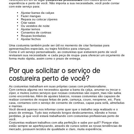
experiência e perto de você. Não importa a sua necessidade, você pode contar
com este serviço para:
Ajustar barras da calças
Fazer mangas
Repara ou colocar zíperes
Criar saias
Ou vestidos de noite
Ajustar ternos
Consertos de cortinas
Roupas bordadas
Ajustar fechos
Uma costureira também pode ser útil no momento de criar fantasias para
apresentações especiais, ou trajes folclórico para crianças.
Como é um serviço personalizado, as costureiras que estiverem perto de você
revisaram sua necessidade -e cada peça de roupa- para oferecer um orçamento de
forma muito rápida, assim como o prazo de entrega.
Por que solicitar o serviço de
costureira perto de você?
As costureiras trabalham em suas próprias casas com profissionalismo.
Com certeza alguma vez necessitou ajustar a barra da calça, arrumar ou trocar o
zíper, e muitos outros serviços que nossas costureiras são expert, mas não sabia
como encontrá-las. Além de ajustes básicos, nossas costureiras são capazes de
realizar consertos de roupas feitas de pele, camurça, couro, neoprene, etc. Para
casa, contamos com o serviço de conserto de cortinas, capas para sofá, almofadas
e mantas.
Você deverá apenas nos informar como quer que o trabalho seja realizado e o
prazo de entrega. Tudo isso evitando longos deslocamentos, trânsito e horas
perdidas, já que você estará trabalhando com costureiras profissionais perto de
você.
Costureiras realizam trabalhos com alta perfeição e sabe por quê? Porque elas
estão sempre se aperfeiçoando, através de cursos sobre as novas tendências de
mercado, possuem tecidos de qualidade e claro, muita experiência.