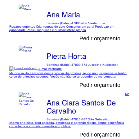
Ana Maria
Barreiras (Bahia) 47800-786 Santa Luzia
Reparos urgentes Criar roupas do zero Concertos em geral Producao em
quantidade Possui máquinas industriais Ateliê proprio
Pedir orçamento
Pietra Horta
Barreiras (Bahia) 47800-374 Juscelino Kubitschek
E-mail verificado
Me dou muito bem com idosos, sou muito proativa, ajudo no que precisar e tenho
curso de primeiros socorros. Vocês não irão se arrepender de me contratar
Pedir orçamento
Me
Ana Clara Santos De
Carvalho
Barreiras (Bahia) 47813-387 São Sebastião
chamo ana clara. Sou aplicada, esforçada e aprendo rápido. Tenho experiência
como babá e com atendimento ao público.
Pedir orçamento