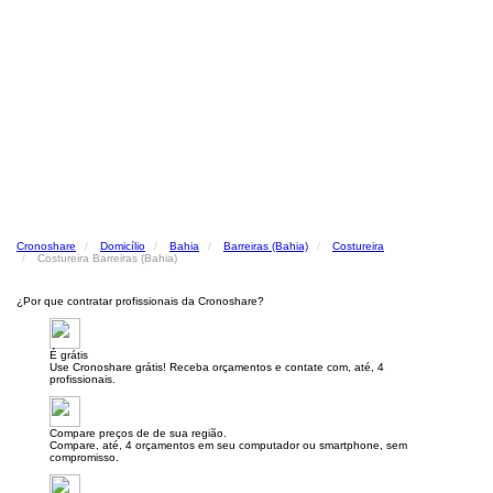
Cronoshare
Domicílio
Bahia
Barreiras (Bahia)
Costureira
Costureira Barreiras (Bahia)
¿Por que contratar profissionais da Cronoshare?
É grátis
Use Cronoshare grátis! Receba orçamentos e contate com, até, 4
profissionais.
Compare preços de de sua região.
Compare, até, 4 orçamentos em seu computador ou smartphone, sem
compromisso.