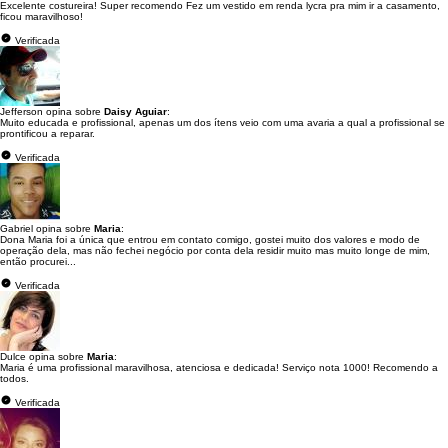
Excelente costureira! Super recomendo Fez um vestido em renda lycra pra mim ir a casamento,
ficou maravilhoso!
Verificada
Jefferson opina sobre
Daisy Aguiar
:
Muito educada e profissional, apenas um dos ítens veio com uma avaria a qual a profissional se
prontificou a reparar.
Verificada
Gabriel opina sobre
Maria
:
Dona Maria foi a única que entrou em contato comigo, gostei muito dos valores e modo de
operação dela, mas não fechei negócio por conta dela residir muito mas muito longe de mim,
então procurei...
Verificada
Dulce opina sobre
Maria
:
Maria é uma profissional maravilhosa, atenciosa e dedicada! Serviço nota 1000! Recomendo a
todos.
Verificada