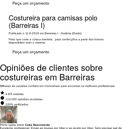
Peça um orçamento
Costureira para camisas polo
(Barreiras I)
Publicado o 11-8-2019 em Barreiras I - Goiânia (Goiás)
Priso que corte e colaca intertela , para confecçõna a parte dos botoes
disponibilizo todo o materia.
Peça um orçamento
Opiniões de clientes sobre
costureiras em Barreiras
Milhares de usuários confiam em Cronoshare para encontrar os melhores profissionais
4.8/5 estrelas
+13.000 opiniões recebidas
100% verificadas
Plínio opina sobre
Catia Nascimento
:
Excelente profissional. Enviei as roupas por Uber e as recebi por Uber. Sem precisar sair de