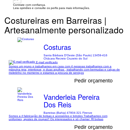
Contrate com confiança.
Leia opiniões e consulte os perfis para mais informações.
Costureiras em Barreiras |
Artesanalmente personalizado
Costuras
Santa Bárbara D'Oeste (São Paulo) 13459-416
Chácara Recreio Cruzeiro do Sul
E-mail verificado
Somos um grupo q trabalhamos em casa com 4 pessoas trabalhamos com a
máquina reta, interloque, e duas agulhas , trabalhando com bermudas e calças de
moletinho no momento e estamos a procura de serviços
Pedir orçamento
Vanderleia Pereira
Dos Reis
Barreiras (Bahia) 47804-321 Firenze
Somos a rl fabricação de bolsas e acessórios e brindes Trabalhamos com
uniformes, ajustes de roupas!! Os interessados e só chamar: Rl bolsas
Pedir orçamento