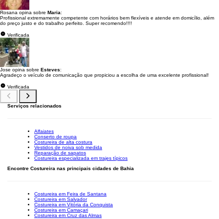
Rosana opina sobre
Maria
:
Profissional extremamente competente com horários bem flexíveis e atende em domicílio, além
do preço justo e do trabalho perfeito. Super recomendo!!!!
Verificada
Jose opina sobre
Esteves
:
Agradeço o veículo de comunicação que propiciou a escolha de uma excelente profissional!
Verificada
Serviços relacionados
Alfaiates
Conserto de roupa
Costureira de alta costura
Vestidos de noiva sob medida
Reparação de sapatos
Costureira especializada em trajes típicos
Encontre Costureira nas principais cidades de Bahia
Costureira em Feira de Santana
Costureira em Salvador
Costureira em Vitória da Conquista
Costureira em Camaçari
Costureira em Cruz das Almas