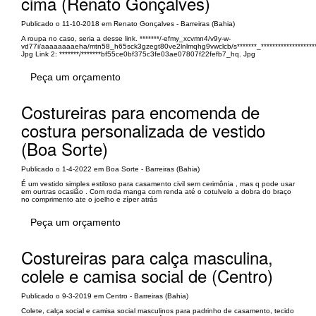
cima (Renato Gonçalves)
Publicado o 11-10-2018 em Renato Gonçalves - Barreiras (Bahia)
A roupa no caso, seria a desse link. *******/-efmy_xcvmn4/v9y-w-
vd77i/aaaaaaaaeha/mtn58_h65sck3gzegt80ve2lnlmqhg9vwclcb/s*******_*******************
Jpg Link 2: *******/*******bf55ce0bf375c3fe03ae07807f22fefb7_hq. Jpg
Peça um orçamento
Costureiras para encomenda de
costura personalizada de vestido
(Boa Sorte)
Publicado o 1-4-2022 em Boa Sorte - Barreiras (Bahia)
É um vestido simples estiloso para casamento civil sem cerimônia , mas q pode usar
em ourtras ocasião . Com roda manga com renda até o cotulvelo a dobra do braço
no comprimento ate o joelho e zíper atrás
Peça um orçamento
Costureiras para calça masculina,
colele e camisa social de (Centro)
Publicado o 9-3-2019 em Centro - Barreiras (Bahia)
Colete, calça social e camisa social masculinos para padrinho de casamento, tecido