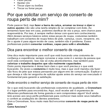
Fazer pensa
Ajustar cós
Trocar zíper ou botões
Trocar ou forrar peças
Por que solicitar um serviço de conserto de
roupa perto de mim?
Pode parecer fácil, mas
fazer a barra da calça, arrumar ou trocar o zíper e
outros ajustes
não são uma tarefa simples de se completar com êxito. Ao
tentarmos fazer isso em casa, podemos danificar de vez a peça, sem chance para
reaproveitá-la. Por isso, é sempre melhor deixar com quem tem conhecimento.
Além desses serviços básicos sobre estas peças de roupa, costureiras também
trabalham com consertos de roupa feitos de pele, camurça, couro, neoprene, etc.
Se o ajuste é para algum tecido de casa, também não é problema. Esses
profissionais podem
consertar cortinas, capas para sofá e almofadas
.
Dica para encontrar o melhor conserto de roupa
Uma dica muito importante para você que está buscando uma costureira de
confiança e experiência: sempre converse e veja como é o serviço da pessoa que
você está contratando. Isso não só evita aborrecimentos, mas também para
valorizar o trabalho daqueles que são realmente capacitados
.
Outro ponto importante é deixar bem claro o que você precisa e o que está
buscando. Às vezes a
costureira
é muito boa, mas o que você mandou ela fazer
não ficou do jeito que estava pensando por algum erro de comunicação. Explicar o
que deseja e não ter vergonha de solicitar ajuste antes do serviço ser executado é
fundamental para garantir a satisfação.
Onde encontro o melhor serviço de conserto de roupa perto de mim
Se o que está buscando são profissionais costureiros de qualidade, a
Cronoshare
é o lugar perfeito para encontrá-los. Aqui, você recebe até 4 orçamentos de
diferentes profissionais de forma gratuita e sem compromisso algum! Você ainda
terá acesso aos seus perfis profissionais para conhecer mais sobre seus trabalhos
e conferir as avaliações de clientes anteriores.
Com a Cronoshare, ficou muito mais fácil encontrar
conserto de roupa perto de
mim
.
Como funciona?