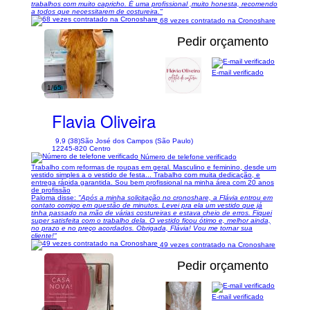
trabalhos com muito capricho. É uma profissional ,muito honesta, recomendo
a todos que necessitarem de costureira."
68 vezes contratado na Cronoshare
Pedir orçamento
E-mail verificado
1/65
Flavia Oliveira
9,9 (38)
São José dos Campos (São Paulo)
12245-820 Centro
Número de telefone verificado
Trabalho com reformas de roupas em geral. Masculino e feminino, desde um
vestido simples a o vestido de festa... Trabalho com muita dedicação, e
entrega rápida garantida. Sou bem profissional na minha área com 20 anos
de profissão
Paloma disse:
"Após a minha solicitação no cronoshare, a Flávia entrou em
contato comigo em questão de minutos. Levei pra ela um vestido que já
tinha passado na mão de várias costureiras e estava cheio de erros. Fiquei
super satisfeita com o trabalho dela. O vestido ficou ótimo e, melhor ainda,
no prazo e no preço acordados. Obrigada, Flávia! Vou me tornar sua
cliente!"
49 vezes contratado na Cronoshare
Pedir orçamento
E-mail verificado