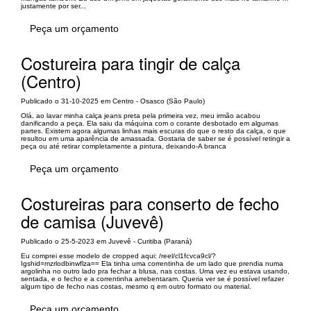
justamente por ser...
Peça um orçamento
Costureira para tingir de calça
(Centro)
Publicado o 31-10-2025 em Centro - Osasco (São Paulo)
Olá, ao lavar minha calça jeans preta pela primeira vez, meu irmão acabou
danificando a peça. Ela saiu da máquina com o corante desbotado em algumas
partes. Existem agora algumas linhas mais escuras do que o resto da calça, o que
resultou em uma aparência de amassada. Gostaria de saber se é possível retingir a
peça ou até retirar completamente a pintura, deixando-A branca
Peça um orçamento
Costureiras para conserto de fecho
de camisa (Juvevê)
Publicado o 25-5-2023 em Juvevê - Curitiba (Paraná)
Eu comprei esse modelo de cropped aqui: /reel/cl1fcvca9cl/?
Igshid=mzrlodbinwflza== Ela tinha uma correntinha de um lado que prendia numa
argolinha no outro lado pra fechar a blusa, nas costas. Uma vez eu estava usando,
sentada, e o fecho e a correntinha arrebentaram. Queria ver se é possível refazer
algum tipo de fecho nas costas, mesmo q em outro formato ou material.
Peça um orçamento