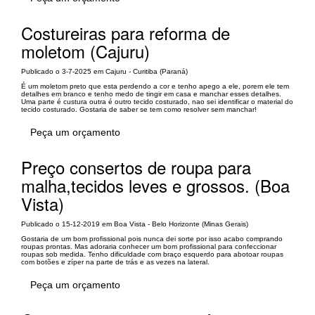
Costureiras para reforma de
moletom (Cajuru)
Publicado o 3-7-2025 em Cajuru - Curitiba (Paraná)
É um moletom preto que esta perdendo a cor e tenho apego a ele, porem ele tem
detalhes em branco e tenho medo de tingir em casa e manchar esses detalhes.
Uma parte é custura outra é outro tecido costurado, nao sei identificar o material do
tecido costurado. Gostaria de saber se tem como resolver sem manchar!
Peça um orçamento
Preço consertos de roupa para
malha,tecidos leves e grossos. (Boa
Vista)
Publicado o 15-12-2019 em Boa Vista - Belo Horizonte (Minas Gerais)
Gostaria de um bom profissional pois nunca dei sorte por isso acabo comprando
roupas prontas. Mas adoraria conhecer um bom profissional para confeccionar
roupas sob medida. Tenho dificuldade com braço esquerdo para abotoar roupas
com botões e zíper na parte de trás e as vezes na lateral.
Peça um orçamento