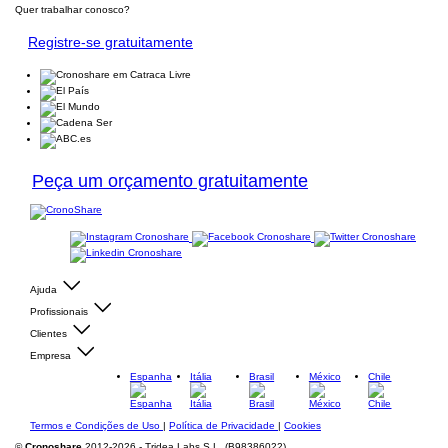
Quer trabalhar conosco?
Registre-se gratuitamente
Peça um orçamento gratuitamente
Ajuda
Profissionais
Clientes
Empresa
Espanha
Itália
Brasil
México
Chile
Termos e Condições de Uso
|
Política de Privacidade
|
Cookies
©
Cronoshare
2012-2026 - Tridea Labs S.L. (B98386022)