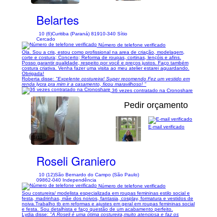
Belartes
10 (6)
Curitiba (Paraná) 81910-340 Sítio
Cercado
Número de telefone verificado
Ola. Sou a cris, estou como profissional na area de criação, modelagem,
corte e costura; Concerto; Reforma de roupas, cortinas, lençóis e afins.
Posso garantir qualidade, respeito por você e preços justos. Faço também
costura criativa. Venha fazer uma visita ao meu atelier estarei aguardando.
Obrigada!
Roberta disse:
"Excelente costureira! Super recomendo Fez um vestido em
renda lycra pra mim ir a casamento, ficou maravilhoso! "
36 vezes contratado na Cronoshare
Pedir orçamento
E-mail verificado
1/11
Roseli Graniero
10 (12)
São Bernardo do Campo (São Paulo)
09862-040 Independência
Número de telefone verificado
Sou costureira/ modelista especializada em roupas femininas estilo social e
festa, madrinhas, mãe dos noivos, fantasia, cosplay, formatura e vestidos de
noiva.Trabalho tb em reformas e ajustes em geral em roupas femininas social
e festa. Sou detalhista e faço questão de um acabamento perfeito.
Lydia disse:
"A Roseli é uma ótima costureira,muito atenciosa e faz os