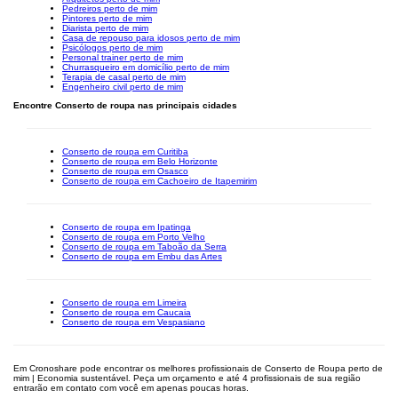
Pedreiros perto de mim
Pintores perto de mim
Diarista perto de mim
Casa de repouso para idosos perto de mim
Psicólogos perto de mim
Personal trainer perto de mim
Churrasqueiro em domicílio perto de mim
Terapia de casal perto de mim
Engenheiro civil perto de mim
Encontre Conserto de roupa nas principais cidades
Conserto de roupa em Curitiba
Conserto de roupa em Belo Horizonte
Conserto de roupa em Osasco
Conserto de roupa em Cachoeiro de Itapemirim
Conserto de roupa em Ipatinga
Conserto de roupa em Porto Velho
Conserto de roupa em Taboão da Serra
Conserto de roupa em Embu das Artes
Conserto de roupa em Limeira
Conserto de roupa em Caucaia
Conserto de roupa em Vespasiano
Em Cronoshare pode encontrar os melhores profissionais de Conserto de Roupa perto de
mim | Economia sustentável. Peça um orçamento e até 4 profissionais de sua região
entrarão em contato com você em apenas poucas horas.