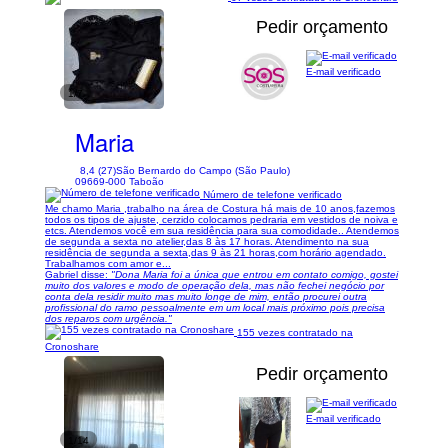
Pedir orçamento
E-mail verificado
1/7
Maria
8,4 (27)
São Bernardo do Campo (São Paulo)
09669-000 Taboão
Número de telefone verificado
Me chamo Maria ,trabalho na área de Costura há mais de 10 anos,fazemos
todos os tipos de ajuste, cerzido colocamos pedraria em vestidos de noiva e
etcs. Atendemos você em sua residência para sua comodidade.. Atendemos
de segunda a sexta no atelier,das 8 às 17 horas. Atendimento na sua
residência de segunda a sexta,das 9 às 21 horas,com horário agendado.
Trabalhamos com amor e...
Gabriel disse:
"Dona Maria foi a única que entrou em contato comigo, gostei
muito dos valores e modo de operação dela, mas não fechei negócio por
conta dela residir muito mas muito longe de mim, então procurei outra
profissional do ramo pessoalmente em um local mais próximo pois precisa
dos reparos com urgência."
155 vezes contratado na
Cronoshare
Pedir orçamento
E-mail verificado
1/14