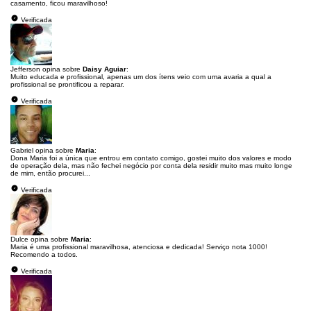
casamento, ficou maravilhoso!
Verificada
Jefferson opina sobre
Daisy Aguiar
:
Muito educada e profissional, apenas um dos ítens veio com uma avaria a qual a
profissional se prontificou a reparar.
Verificada
Gabriel opina sobre
Maria
:
Dona Maria foi a única que entrou em contato comigo, gostei muito dos valores e modo
de operação dela, mas não fechei negócio por conta dela residir muito mas muito longe
de mim, então procurei...
Verificada
Dulce opina sobre
Maria
:
Maria é uma profissional maravilhosa, atenciosa e dedicada! Serviço nota 1000!
Recomendo a todos.
Verificada