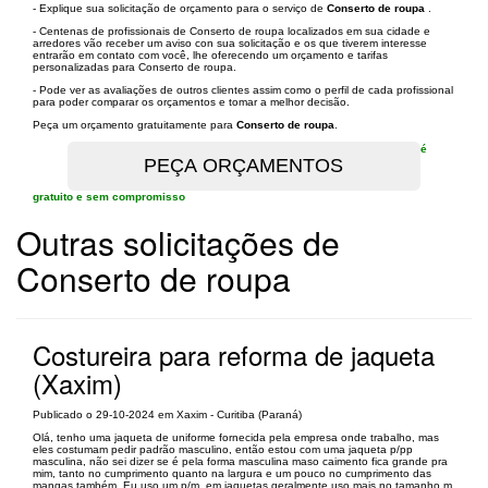
- Explique sua solicitação de orçamento para o serviço de
Conserto de roupa
.
- Centenas de profissionais de Conserto de roupa localizados em sua cidade e
arredores vão receber um aviso con sua solicitação e os que tiverem interesse
entrarão em contato com você, lhe oferecendo um orçamento e tarifas
personalizadas para Conserto de roupa.
- Pode ver as avaliações de outros clientes assim como o perfil de cada profissional
para poder comparar os orçamentos e tomar a melhor decisão.
Peça um orçamento gratuitamente para
Conserto de roupa
.
é
gratuito e sem compromisso
Outras solicitações de
Conserto de roupa
Costureira para reforma de jaqueta
(Xaxim)
Publicado o 29-10-2024 em Xaxim - Curitiba (Paraná)
Olá, tenho uma jaqueta de uniforme fornecida pela empresa onde trabalho, mas
eles costumam pedir padrão masculino, então estou com uma jaqueta p/pp
masculina, não sei dizer se é pela forma masculina maso caimento fica grande pra
mim, tanto no cumprimento quanto na largura e um pouco no cumprimento das
mangas também. Eu uso um p/m, em jaquetas geralmente uso mais no tamanho m