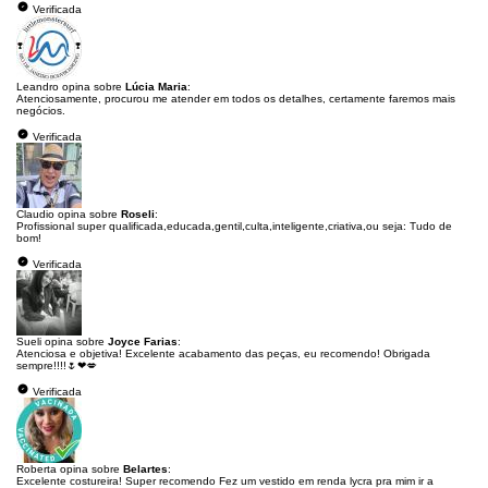
Verificada
Leandro opina sobre
Lúcia Maria
:
Atenciosamente, procurou me atender em todos os detalhes, certamente faremos mais
negócios.
Verificada
Claudio opina sobre
Roseli
:
Profissional super qualificada,educada,gentil,culta,inteligente,criativa,ou seja: Tudo de
bom!
Verificada
Sueli opina sobre
Joyce Farias
:
Atenciosa e objetiva! Excelente acabamento das peças, eu recomendo! Obrigada
sempre!!!!🌷❤💋
Verificada
Roberta opina sobre
Belartes
:
Excelente costureira! Super recomendo Fez um vestido em renda lycra pra mim ir a