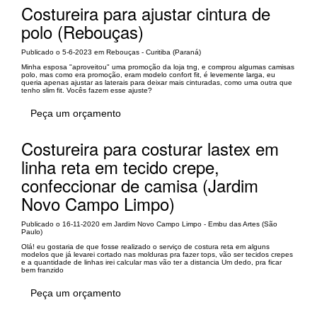
Costureira para ajustar cintura de
polo (Rebouças)
Publicado o 5-6-2023 em Rebouças - Curitiba (Paraná)
Minha esposa "aproveitou" uma promoção da loja tng, e comprou algumas camisas
polo, mas como era promoção, eram modelo confort fit, é levemente larga, eu
queria apenas ajustar as laterais para deixar mais cinturadas, como uma outra que
tenho slim fit. Vocês fazem esse ajuste?
Peça um orçamento
Costureira para costurar lastex em
linha reta em tecido crepe,
confeccionar de camisa (Jardim
Novo Campo Limpo)
Publicado o 16-11-2020 em Jardim Novo Campo Limpo - Embu das Artes (São
Paulo)
Olá! eu gostaria de que fosse realizado o serviço de costura reta em alguns
modelos que já levarei cortado nas molduras pra fazer tops, vão ser tecidos crepes
e a quantidade de linhas irei calcular mas vão ter a distancia Um dedo, pra ficar
bem franzido
Peça um orçamento