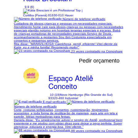
9,9 (6)
|
Curitiba (Paraná) 81630-010 Hauer
Número de telefone verificado
Cuidadora de idosos,crianças e pessoas cm necessidades especiais.
Atendimento home care para idosos,crianças ou pessoas com necessidades
especiais,plantão noturno em hospitais terapias especiais p escaras. Babá
de crianças portadoras de necessidades especiais.Serviço de Doula ,
acompanhamento a gestantes Sou tbm Costureira especializada em
consertos e pequenos serviços.
Rita disse:
"MARAVILHOSA! Caprichosa, gentil, eficiente! Virei cliente da
Katia, eu e minha família! Recomendo muito!"
23 vezes contratado na Cronoshare
Pedir orçamento
Espaço Ateliê
Conceito
10 (19)
Novo Hamburgo (Rio Grande do Sul)
93320-460 Industrial
E-mail verificado
Número de telefone verificado
Corte, costuras sofisticadas, consertos, customização, tingimentos,
acessórios, e toda forma de reutilização de materiais, para arte em tela e
parede. Idéias motivadoras para festas.
Daniela disse:
"Eu simplesmente adorei o serviço do Ateliê, profissional bem
experiente e me ajudou com várias dicas para deixar a peça perfeita. Super
atenciosa, educada e energia boa. Virei cliente."
88 vezes contratado na Cronoshare