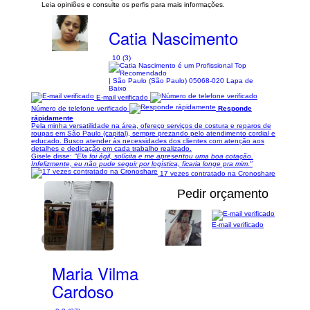
Leia opiniões e consulte os perfis para mais informações.
Catia Nascimento
10 (3)
| São Paulo (São Paulo) 05068-020 Lapa de
Baixo
E-mail verificado
Número de telefone verificado
Responde
rápidamente
Pela minha versatilidade na área, ofereço serviços de costura e reparos de
roupas em São Paulo (capital), sempre prezando pelo atendimento cordial e
educado. Busco atender às necessidades dos clientes com atenção aos
detalhes e dedicação em cada trabalho realizado.
Gisele disse:
"Ela foi ágil, solícita e me apresentou uma boa cotação.
Infelizmente, eu não pude seguir por logística, ficaria longe pra mim."
17 vezes contratado na Cronoshare
Pedir orçamento
E-mail verificado
1/17
Maria Vilma
Cardoso