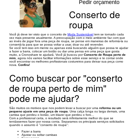
Pedir orçamento
Conserto de
roupa
1/4
Você já deve ter visto que o conceito de
Moda Sustentável
tem se tornado cada
vez mais presente atualmente. A preocupação com o meio ambiente faz com que
ao invés de jogar fora uma peça de roupa, se pense em maneiras de reformá-la ou
consertá-la para que se possa voltar a usar, doar ou até revender.
Se você tem isso em mente ou apenas está buscando alguém que possa te ajudar
a fazer a barra, colocar um botão ou dar uma pensa em uma peça que gosta
muito, a Cronoshare te ajudará. Você já buscou por
Conserto de Roupa perto de
mim
, agora nós vamos facilitar informações sobre esse serviço e te contar onde
você encontrar os melhores profissionais costureiros para deixar sua peça como
nova.
Confira!
Como buscar por "conserto
de roupa perto de mim"
pode me ajudar?
São muitos os motivos que nos podem levar a buscar por uma
reforma ou um
pequeno ajuste em uma peça de roupa
. Uma calça longa ou larga demais, uma
camisa que perdeu o botão, um blazer que perdeu o foro...
Com a profissional certa, o resultado será infinitamente melhor do que se
tentássemos fazer por nossa conta. Separamos os principais serviços solicitados
quando o assunto é "conserto de roupa":
Fazer a barra
Ajustar ou soltar camisas