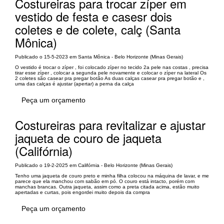
Costureiras para trocar zíper em
vestido de festa e casesr dois
coletes e de colete, calç (Santa
Mônica)
Publicado o 15-5-2023 em Santa Mônica - Belo Horizonte (Minas Gerais)
O vestido é trocar o zíper , foi colocado zíper no tecido 2a pele nas costas , precisa
tirar esse zíper , colocar a segunda pele novamente e colocar o zíper na lateral Os
2 coletes são casear pra pregar botão As duas calças casear pra pregar botão e ,
uma das calças é ajustar (apertar) a perna da calça
Peça um orçamento
Costureiras para revitalizar e ajustar
jaqueta de couro de jaqueta
(Califórnia)
Publicado o 19-2-2025 em Califórnia - Belo Horizonte (Minas Gerais)
Tenho uma jaqueta de couro preto e minha filha colocou na máquina de lavar, e me
parece que ela manchou com sabão em pó. O couro está intacto, porém com
manchas brancas. Outra jaqueta, assim como a preta citada acima, estão muito
apertadas e curtas, pois engordei muito depois da compra
Peça um orçamento