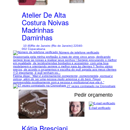
1/1
Atelier De Alta
Costura Noivas
Madrinhas
Daminhas
10 (6)
Rio de Janeiro (Rio de Janeiro) 22040-
002 Copacabana
Número de telefone verificado
Apaixonada pela minha profissão á mais de vinte cinco anos, dedicando
sempre levar às noivas a realizar seus sonhos ! Sempre procurando o melhor
em qualidade, de tecidos/rendas bordados e acessórios, com uma boa
modelagem e orientando sempre o melhor para às clientes !! Tenho vários
preços, de acordo o orçamentos e escolha do quê agrada aos meus clientes
!! O importante, é quê tenham os...
Fátima disse:
"Mari é extremamente competente, comprometida, pontual e
zelosa, além de ser uma pessoa muito amorosa e do bem. Fiquei
surpreendida positivamente com a pessoa e profissional que ela é."
27 vezes contratado na Cronoshare
Pedir orçamento
E-mail verificado
1/13
Kátia Bresciani