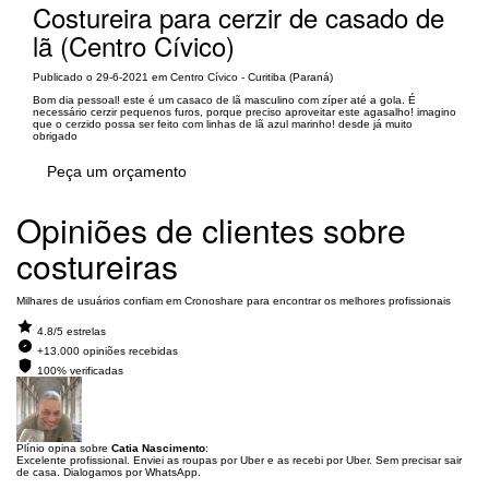
Costureira para cerzir de casado de
lã (Centro Cívico)
Publicado o 29-6-2021 em Centro Cívico - Curitiba (Paraná)
Bom dia pessoal! este é um casaco de lã masculino com zíper até a gola. É
necessário cerzir pequenos furos, porque preciso aproveitar este agasalho! imagino
que o cerzido possa ser feito com linhas de lã azul marinho! desde já muito
obrigado
Peça um orçamento
Opiniões de clientes sobre
costureiras
Milhares de usuários confiam em Cronoshare para encontrar os melhores profissionais
4.8/5 estrelas
+13.000 opiniões recebidas
100% verificadas
Plínio opina sobre
Catia Nascimento
:
Excelente profissional. Enviei as roupas por Uber e as recebi por Uber. Sem precisar sair
de casa. Dialogamos por WhatsApp.