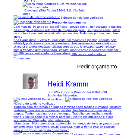
9,8 (37)
| Campinas (São Paulo) 13041-311 Vila João
Jorge
Número de telefone verificado
Responde rápidamente
Com mais de 30 anos de experiências , serviço limpo , honestidade e rapidez
na entrega . Ajustes e reformas de roupas em geral , roupas de cama , além
de confeccionar cortinas e almofadas também. Tudo isso por um preço bem
justo .
Ana Paula disse:
"Vilma foi excelente em todos os aspectos, contato pelo
WhatsApp de forma cordial e respeitosa . Nos recebeu em seu ateliê com
simpatia e profissionalismo. Minhas roupas que levei para reparo voltaram
com o trabalho bem executado. Voltarei mais vezes e indicarei ela também ."
106 vezes contratado na
Cronoshare
Pedir orçamento
Heidi Kramm
9,6 (24)
Sorocaba (São Paulo) 18044-690
Jardim das Magnólias
E-mail verificado
Número de telefone verificado
Trabalho com confecção de roupas femininas sob medida e infantis, inclusive
fantasias. Também faço reformas, ajustes, bainhas e customização de
roupas. Tenho máquina reta e overloque. Trabalho com malha e tecido
plano. Procuro sempre o melhor para meu cliente em qualidade e ótimo
acabamento. Obrigada pela preferência.
Lilian disse:
"Muita atenciosa, porém não tive tempo de levar as peças para
consertar,mas recomendo, muito educada, maís p frente vejo se consigo
levar é um pouco longe da onde moro."
67 vezes contratado na Cronoshare