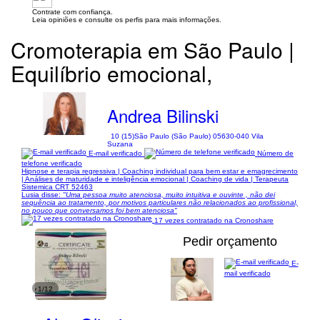
Contrate com confiança.
Leia opiniões e consulte os perfis para mais informações.
Cromoterapia em São Paulo |
Equilíbrio emocional,
Andrea Bilinski
10 (15)
São Paulo (São Paulo) 05630-040 Vila
Suzana
E-mail verificado
Número de
telefone verificado
Hipnose e terapia regressiva | Coaching individual para bem estar e emagrecimento
| Análises de maturidade e inteligência emocional | Coaching de vida | Terapeuta
Sistemica CRT 52463
Lusia disse:
"Uma pessoa muito atenciosa, muito intuitiva e ouvinte , não dei
sequência ao tratamento, por motivos particulares não relacionados ao profissional,
no pouco que conversamos foi bem atenciosa"
17 vezes contratado na Cronoshare
Pedir orçamento
E-
mail verificado
1/12