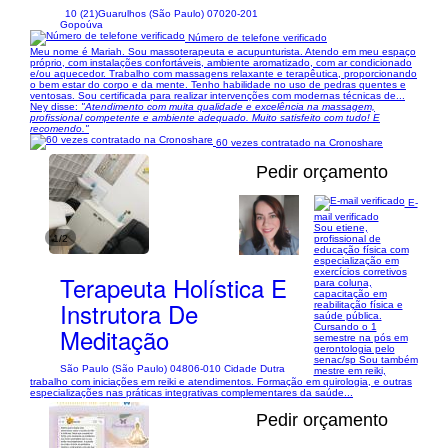
10 (21)
Guarulhos (São Paulo) 07020-201
Gopoúva
Número de telefone verificado
Meu nome é Mariah. Sou massoterapeuta e acupunturista. Atendo em meu espaço
próprio, com instalações confortáveis, ambiente aromatizado, com ar condicionado
e/ou aquecedor. Trabalho com massagens relaxante e terapêutica, proporcionando
o bem estar do corpo e da mente. Tenho habilidade no uso de pedras quentes e
ventosas. Sou certificada para realizar intervenções com modernas técnicas de...
Ney disse:
"Atendimento com muita qualidade e excelência na massagem,
profissional competente e ambiente adequado. Muito satisfeito com tudo! E
recomendo."
60 vezes contratado na Cronoshare
Pedir orçamento
E-
mail verificado
Sou etiene,
1/2
profissional de
educação física com
especialização em
exercícios corretivos
Terapeuta Holística E
para coluna,
capacitação em
Instrutora De
reabilitação física e
saúde pública.
Cursando o 1
Meditação
semestre na pós em
gerontologia pelo
senac/sp Sou também
São Paulo (São Paulo) 04806-010 Cidade Dutra
mestre em reiki,
trabalho com iniciações em reiki e atendimentos. Formação em quirologia, e outras
especializações nas práticas integrativas complementares da saúde...
Pedir orçamento