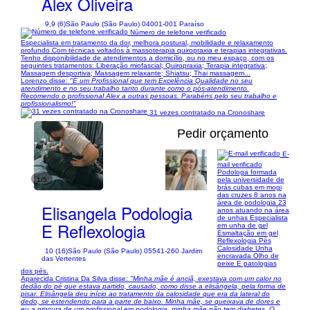
Alex Oliveira
9,9 (6)
São Paulo (São Paulo) 04001-001 Paraíso
Número de telefone verificado
Especialista em tratamento da dor, melhora postural, mobilidade e relaxamento
profundo Com técnicas voltados à massoterapia quiropraxia e terapias integrativas.
Tenho disponibilidade de atendimentos a domicílio, ou no meu espaço, com os
seguintes tratamentos: Liberação miofascial; Quiropraxia; Terapia integrativa;
Massagem desportiva; Massagem relaxante; Shiatsu; Thai massagem...
Lorenzo disse:
"É um Profissional que tem Excelência Qualidade no seu
atendimento e no seu trabalho tanto durante como o pós-atendimento.
Recomendo o profissional Alex a outras pessoas. Parabéns pelo seu trabalho e
profissionalismo!"
31 vezes contratado na Cronoshare
Pedir orçamento
E-
mail verificado
Podologa formada
1/5
pela universidade de
brás cubas em mogi
das cruzes 8 anos na
área de podologia 23
Elisangela Podologia
anos atuando na área
de unhas Especialista
E Reflexologia
em unha de gel
Esmaltação em gel
Reflexologia Pés
Calosidade Unha
10 (16)
São Paulo (São Paulo) 05541-260 Jardim
encravada Olho de
das Vertentes
peixe E patologias
dos pés.
Aparecida Cristina Da Silva disse:
"Minha mãe é anciã, exestava com um calor no
dedão do pé que estava partido, causado, como disse a elisângela, pela forma de
pisar. Elisângela deu início ao tratamento da calosidade que era da lateral do
dedo, se estendendo para a parte de baixo. Minha mãe, se queixava de dores e
eu a procura de um profissional em podologia, minha mãe não tem diabetes. O