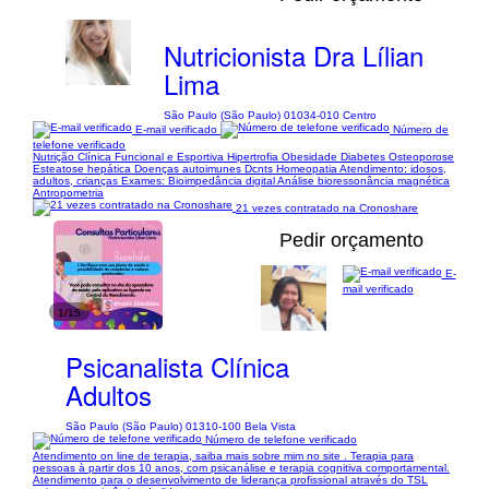
Nutricionista Dra Lílian
Lima
São Paulo (São Paulo) 01034-010 Centro
E-mail verificado
Número de
telefone verificado
Nutrição Clínica Funcional e Esportiva Hipertrofia Obesidade Diabetes Osteoporose
Esteatose hepática Doenças autoimunes Dcnts Homeopatia Atendimento: idosos,
adultos, crianças Exames: Bioimpedância digital Análise bioressonância magnética
Antropometria
21 vezes contratado na Cronoshare
Pedir orçamento
E-
mail verificado
1/15
Psicanalista Clínica
Adultos
São Paulo (São Paulo) 01310-100 Bela Vista
Número de telefone verificado
Atendimento on line de terapia, saiba mais sobre mim no site . Terapia para
pessoas à partir dos 10 anos, com psicanálise e terapia cognitiva comportamental.
Atendimento para o desenvolvimento de liderança profissional através do TSL