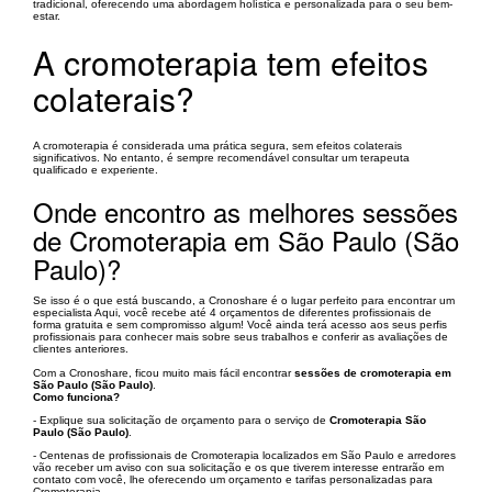
tradicional, oferecendo uma abordagem holística e personalizada para o seu bem-
estar.
A cromoterapia tem efeitos
colaterais?
A cromoterapia é considerada uma prática segura, sem efeitos colaterais
significativos. No entanto, é sempre recomendável consultar um terapeuta
qualificado e experiente.
Onde encontro as melhores sessões
de Cromoterapia em São Paulo (São
Paulo)?
Se isso é o que está buscando, a Cronoshare é o lugar perfeito para encontrar um
especialista Aqui, você recebe até 4 orçamentos de diferentes profissionais de
forma gratuita e sem compromisso algum! Você ainda terá acesso aos seus perfis
profissionais para conhecer mais sobre seus trabalhos e conferir as avaliações de
clientes anteriores.
Com a Cronoshare, ficou muito mais fácil encontrar
sessões de cromoterapia em
São Paulo (São Paulo)
.
Como funciona?
- Explique sua solicitação de orçamento para o serviço de
Cromoterapia São
Paulo (São Paulo)
.
- Centenas de profissionais de Cromoterapia localizados em São Paulo e arredores
vão receber um aviso con sua solicitação e os que tiverem interesse entrarão em
contato com você, lhe oferecendo um orçamento e tarifas personalizadas para
Cromoterapia.