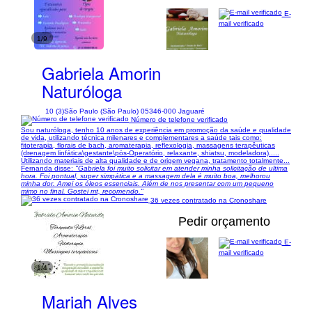
E-
mail verificado
1/9
Gabriela Amorin
Naturóloga
10 (3)
São Paulo (São Paulo) 05346-000 Jaguaré
Número de telefone verificado
Sou naturóloga, tenho 10 anos de experiência em promoção da saúde e qualidade
de vida, utilizando técnica milenares e complementares a saúde tais como:
fitoterapia, florais de bach, aromaterapia, reflexologia, massagens terapêuticas
(drenagem linfática\gestante\pós-Operatório, relaxante, shiatsu, modeladora).....
Utilizando materiais de alta qualidade e de origem vegana, tratamento totalmente...
Fernanda disse:
"Gabriela foi muito solicitar em atender minha solicitação de ultima
hora. Foi pontual, super simpática e a massagem dela é muito boa, melhorou
minha dor. Amei os óleos essenciais. Além de nos presentar com um pequeno
mimo no final. Gostei mt, recomendo."
36 vezes contratado na Cronoshare
Pedir orçamento
E-
mail verificado
1/4
Mariah Alves