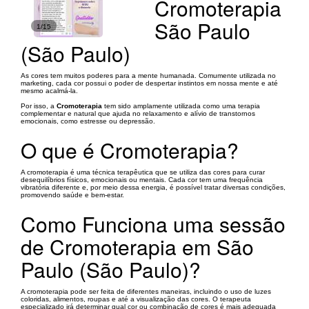
Cromoterapia
São Paulo
1/15
(São Paulo)
As cores tem muitos poderes para a mente humanada. Comumente utilizada no
marketing, cada cor possui o poder de despertar instintos em nossa mente e até
mesmo acalmá-la.
Por isso, a
Cromoterapia
tem sido amplamente utilizada como uma terapia
complementar e natural que ajuda no relaxamento e alívio de transtornos
emocionais, como estresse ou depressão.
O que é Cromoterapia?
A cromoterapia é uma técnica terapêutica que se utiliza das cores para curar
desequilíbrios físicos, emocionais ou mentais. Cada cor tem uma frequência
vibratória diferente e, por meio dessa energia, é possível tratar diversas condições,
promovendo saúde e bem-estar.
Como Funciona uma sessão
de Cromoterapia em São
Paulo (São Paulo)?
A cromoterapia pode ser feita de diferentes maneiras, incluindo o uso de luzes
coloridas, alimentos, roupas e até a visualização das cores. O terapeuta
especializado irá determinar qual cor ou combinação de cores é mais adequada