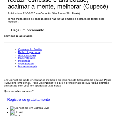
acalmar a mente, melhorar (Cupecê)
Publicado o 12-6-2026 em Cupecê - São Paulo (São Paulo)
Tenho muita dores de cabeça dores nas juntas ombros e gostaria de tentar esse
metodo!!!
Peça um orçamento
Serviços relacionados
Constelação familiar
Reflexologia podal
Auriculoterapia
Maderoterapia
Meditação
Aromaterapia
Magnetoterapia
Em Cronoshare pode encontrar os melhores profissionais de Cromoterapia em São Paulo
| Equilíbrio emocional,. Peça um orçamento e até 4 profissionais de sua região entrarão
em contato com você em apenas poucas horas.
Quer trabalhar conosco?
Registre-se gratuitamente