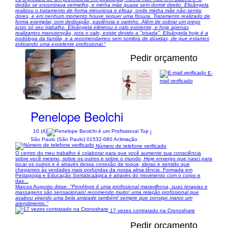
dedão se encontrava vermelho, e minha mãe quase sem dormir direito. Elisângela
realizou o tratamento de forma minuciosa e eficaz, onde minha mãe não sentiu
dores, e em nenhum momento houve sequer uma fissura. Tratamento realizado de
forma exemplar, com dedicação, paciência e carinho. Além de cobrar um preço
justo só seu trabalho. Elisângela eliminou o calo existente, e hoje apenas
realizamos manutenção, pois o calo, existe devido a "pisada". Elisângela hoje é a
podóloga da família, e a recomendamos sem sombra de dúvidas, de que estamos
indicando uma excelente profissional."
Pedir orçamento
E-
mail verificado
1/15
Penelope Beolchi
10 (4)
|
São Paulo (São Paulo) 01532-080 Aclimação
Número de telefone verificado
O centro do meu trabalho é colaborar para que você aumente sua consciência
sobre você mesmo, sobre os outros e sobre o mundo, Hoje enxergo que nasci para
tocar os outros e é através dessa conexão de toque, ideias e sentido que
chegamos às verdades mais profundas da nossa alma.tência. Formada em
Pedagogia e Educação Somáticaágica é através do movimento com o corpo e
das...
Marcos Augusto disse:
"Penélope é uma profissional maravilhosa, suas terapias e
massagens são sensacionais! recomendo muito! uma relação profissional que
acabou virando uma bela amizade também! sempre que consigo marco um
atendimento."
17 vezes contratado na Cronoshare
Pedir orçamento