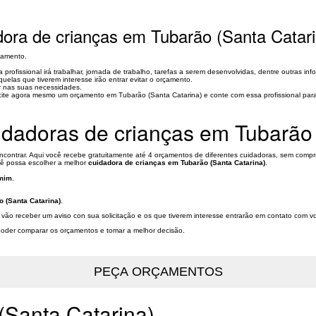
ora de crianças em Tubarão (Santa Catar
çamento.
rofissional irá trabalhar, jornada de trabalho, tarefas a serem desenvolvidas, dentre outras inf
quelas que tiverem interesse irão entrar evitar o orçamento.
or nas suas necessidades.
licite agora mesmo um orçamento em Tubarão (Santa Catarina) e conte com essa profissional pa
dadoras de crianças em Tubarão 
ncontrar. Aqui você recebe gratuitamente até 4 orçamentos de diferentes cuidadoras, sem compr
ocê possa escolher a melhor
cuidadora de crianças em Tubarão (Santa Catarina)
.
 mim
.
 (Santa Catarina)
.
 vão receber um aviso con sua solicitação e os que tiverem interesse entrarão em contato com v
a poder comparar os orçamentos e tomar a melhor decisão.
(Santa Catarina)