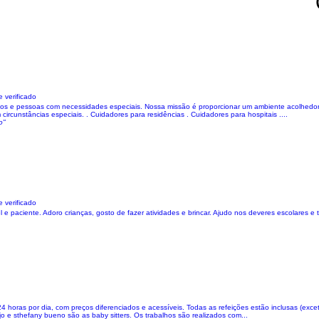
 verificado
 e pessoas com necessidades especiais. Nossa missão é proporcionar um ambiente acolhedor, s
rcunstâncias especiais. . Cuidadores para residências . Cuidadores para hospitais ....
o"
 verificado
e paciente. Adoro crianças, gosto de fazer atividades e brincar. Ajudo nos deveres escolares e 
oras por dia, com preços diferenciados e acessíveis. Todas as refeições estão inclusas (exceto 
ujo e sthefany bueno são as baby sitters. Os trabalhos são realizados com...