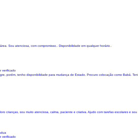
área. Sou atenciosa, com compromisso.. Disponibilidade em qualquer horário..
 verificado
gre, porém, tenho disponibilidade para mudança de Estado. Procuro colocação como Babá. Tenh
oro crianças, sou muito atenciosa, calma, paciente e criativa. Ajudo com tarefas escolares e so
ádua
 verificado