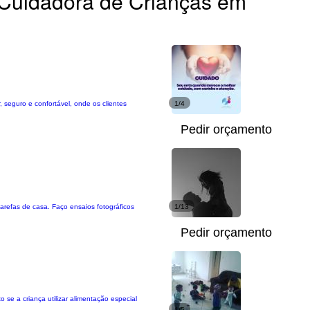
Cuidadora de Crianças em
eguro e confortável, onde os clientes
1/4
Pedir orçamento
tarefas de casa. Faço ensaios fotográficos
1/13
Pedir orçamento
se a criança utilizar alimentação especial
1/5