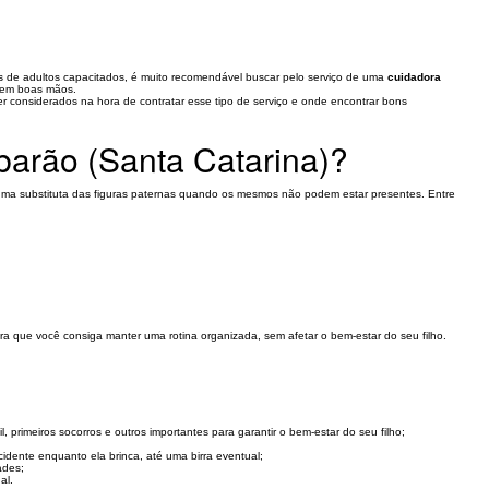
os de adultos capacitados, é muito recomendável buscar pelo serviço de uma
cuidadora
o em boas mãos.
er considerados na hora de contratar esse tipo de serviço e onde encontrar bons
barão (Santa Catarina)?
o uma substituta das figuras paternas quando os mesmos não podem estar presentes. Entre
a que você consiga manter uma rotina organizada, sem afetar o bem-estar do seu filho.
rimeiros socorros e outros importantes para garantir o bem-estar do seu filho;
cidente enquanto ela brinca, até uma birra eventual;
ades;
al.