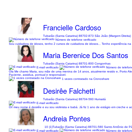
Francielle Cardoso
Tubarão (Santa Catarina) 88702-873 São João (Margem Direita)
Número de telefone verificado
Sou cuidadora de idosos, tenho 2 cursos de cuidadora de idosos... Tenho experiência na 
Maria Berenice Dos Santos
Tubarão (Santa Catarina) 88701-800 Congonhas
E-mail verificado
Número de telefone
Ola Me chamo Maria, sou mãe de uma menina de 14 anos, atualmente resido e, Porto Ale
Paciente, assidua, pontual e responsável.
1 vezes contratado na Cronoshare
Desirêe Falchetti
Tubarão (Santa Catarina) 88704-560 Humaitá
E-mail verificado
Oi! meu nome é desirêe e eu sou violinista e babá. Já fiz 1 ano de estágio em creche e ad
Andreia Pontes
10 (1)
Tubarão (Santa Catarina) 88701-580 Santo Antônio de P
E-mail verificado
Número de telefone