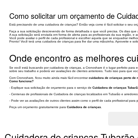
Como solicitar um orçamento de Cuidad
Está precisando de uma cuidadora de crianças? Então veja como é fácil solicitar o seu or
Faça a sua solicitação descrevendo de forma detalhada o que você precisa. Os dias que a p
A sua solicitação será enviada em forma de alerta para as profissionais da sua região, e a
Você pode avaliar o perfil de cada profissional e escolher aquela que se enquadrar melh
Pronto! Você terá uma cuidadora de crianças para lhe dar uma mãozinha. Aproveite e so
Onde encontro as melhores cui
Se você está buscando por cuidadora de crianças, a Cronoshare é o lugar perfeito para e
sobre seu trabalho e poderá ver avaliações de clientes anteriores. Tudo isso para que v
Com Cronoshare, ficou muito ainda mais fácil encontrar
cuidadora de crianças perto de
Como funciona?
- Explique sua solicitação de orçamento para o serviço de
Cuidadora de crianças Tubarão
- Centenas de profissionais de Cuidadora de crianças localizados em Tubarão e arredores
- Pode ver as avaliações de outros clientes assim como o perfil de cada profissional par
Peça um orçamento gratuitamente para
Cuidadora de crianças
.
Cuidadora de crianças Tubarão 