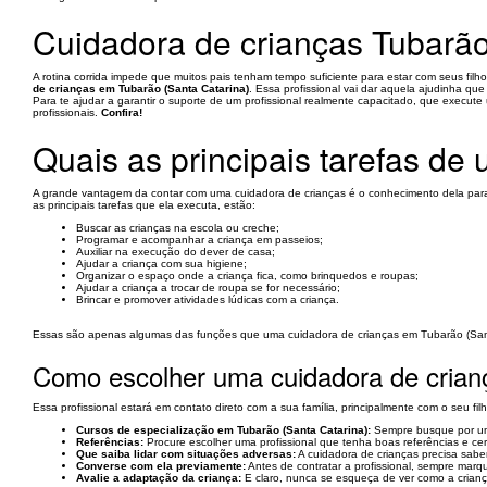
Cuidadora de crianças Tubarão
A rotina corrida impede que muitos pais tenham tempo suficiente para estar com seus fi
de crianças em Tubarão (Santa Catarina)
. Essa profissional vai dar aquela ajudinha q
Para te ajudar a garantir o suporte de um profissional realmente capacitado, que execute
profissionais.
Confira!
Quais as principais tarefas d
A grande vantagem da contar com uma cuidadora de crianças é o conhecimento dela para a
as principais tarefas que ela executa, estão:
Buscar as crianças na escola ou creche;
Programar e acompanhar a criança em passeios;
Auxiliar na execução do dever de casa;
Ajudar a criança com sua higiene;
Organizar o espaço onde a criança fica, como brinquedos e roupas;
Ajudar a criança a trocar de roupa se for necessário;
Brincar e promover atividades lúdicas com a criança.
Essas são apenas algumas das funções que uma cuidadora de crianças em Tubarão (Santa C
Como escolher uma cuidadora de crian
Essa profissional estará em contato direto com a sua família, principalmente com o seu fil
Cursos de especialização em Tubarão (Santa Catarina):
Sempre busque por uma 
Referências:
Procure escolher uma profissional que tenha boas referências e ce
Que saiba lidar com situações adversas:
A cuidadora de crianças precisa saber
Converse com ela previamente:
Antes de contratar a profissional, sempre marq
Avalie a adaptação da criança:
E claro, nunca se esqueça de ver como a criança