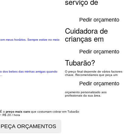
serviço de
Pedir orçamento
Cuidadora de
crianças em
com meus horários. Sempre estive no meio
Pedir orçamento
Tubarão?
iudo dos bebes das minhas amigas quando
O preço final depende de vários factores
..
chave. Recomendamos que peça um
Pedir orçamento
orçamento personalizado aos
profissionais da sua área.
É o
preço mais caro
que costumam cobrar em Tubarão
↑
R$ 20
/
hora