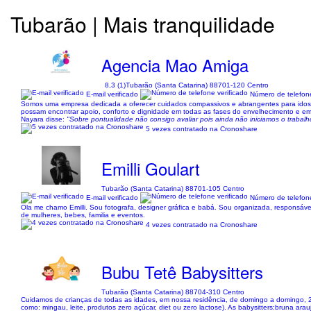
Tubarão | Mais tranquilidade
Agencia Mao Amiga
8,3 (1)
Tubarão (Santa Catarina) 88701-120 Centro
E-mail verificado
Número de telefone
Somos uma empresa dedicada a oferecer cuidados compassivos e abrangentes para idosos
possam encontrar apoio, conforto e dignidade em todas as fases do envelhecimento e em ci
Nayara disse:
"Sobre pontualidade não consigo avaliar pois ainda não iniciamos o trabalh
5 vezes contratado na Cronoshare
Emilli Goulart
Tubarão (Santa Catarina) 88701-105 Centro
E-mail verificado
Número de telefone
Ola me chamo Emilli. Sou fotografa, designer gráfica e babá. Sou organizada, responsável 
de mulheres, bebes, familia e eventos.
4 vezes contratado na Cronoshare
Bubu Tetê Babysitters
Tubarão (Santa Catarina) 88704-310 Centro
Cuidamos de crianças de todas as idades, em nossa residência, de domingo a domingo, 24 h
como: mingau, leite, produtos zero açúcar, diet ou zero lactose). As babysitters:bruna ara