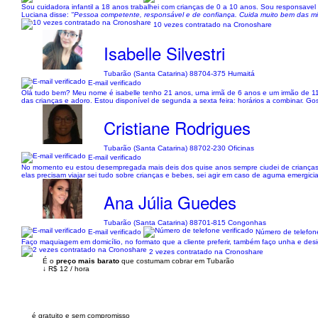
Sou cuidadora infantil a 18 anos trabalhei com crianças de 0 a 10 anos. Sou responsavel
Luciana disse:
"Pessoa competente, responsável e de confiança. Cuida muito bem das mi
10 vezes contratado na Cronoshare
Isabelle Silvestri
Tubarão (Santa Catarina) 88704-375 Humaitá
E-mail verificado
Olá tudo bem? Meu nome é isabelle tenho 21 anos, uma irmã de 6 anos e um irmão de 11
das crianças e adoro. Estou disponível de segunda a sexta feira: horários a combinar. Gos
Cristiane Rodrigues
Tubarão (Santa Catarina) 88702-230 Oficinas
E-mail verificado
No momento eu estou desempregada mais deis dos quise anos sempre ciudei de crianças, 
elas precisam viajar sei tudo sobre crianças e bebes, sei agir em caso de aguma emergic
Ana Júlia Guedes
Tubarão (Santa Catarina) 88701-815 Congonhas
E-mail verificado
Número de telefone
Faço maquiagem em domicílio, no formato que a cliente preferir, também faço unha e d
2 vezes contratado na Cronoshare
É o
preço mais barato
que costumam cobrar em Tubarão
↓
R$ 12
/
hora
é gratuito e sem compromisso