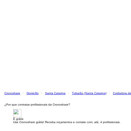
Cronoshare
Domicílio
Santa Catarina
Tubarão (Santa Catarina)
Cuidadora de
¿Por que contratar profissionais da Cronoshare?
É grátis
Use Cronoshare grátis! Receba orçamentos e contate com, até, 4 profissionais.