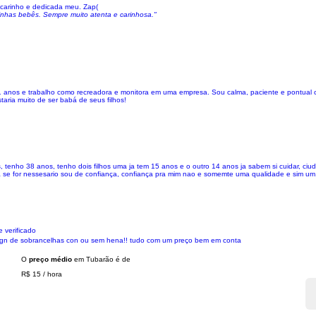
 carinho e dedicada meu. Zap(
nhas bebês. Sempre muito atenta e carinhosa."
 anos e trabalho como recreadora e monitora em uma empresa. Sou calma, paciente e pontual 
taria muito de ser babá de seus filhos!
tenho 38 anos, tenho dois filhos uma ja tem 15 anos e o outro 14 anos ja sabem si cuidar, c
ia se for nessesario sou de confiança, confiança pra mim nao e somemte uma qualidade e sim um.
 verificado
esign de sobrancelhas con ou sem hena!! tudo com um preço bem em conta
O
preço médio
em Tubarão é de
R$ 15
/
hora