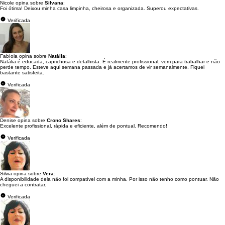
Nicole opina sobre
Silvana
:
Foi ótima! Deixou minha casa limpinha, cheirosa e organizada. Superou expectativas.
Verificada
Fabíola opina sobre
Natália
:
Natália é educada, caprichosa e detalhista. É realmente profissional, vem para trabalhar e não
perde tempo. Esteve aqui semana passada e já acertamos de vir semanalmente. Fiquei
bastante satisfeita.
Verificada
Denise opina sobre
Crono Shares
:
Excelente profissional, rápida e eficiente, além de pontual. Recomendo!
Verificada
Silvia opina sobre
Vera
:
A disponibilidade dela não foi compatível com a minha. Por isso não tenho como pontuar. Não
cheguei a contratar.
Verificada