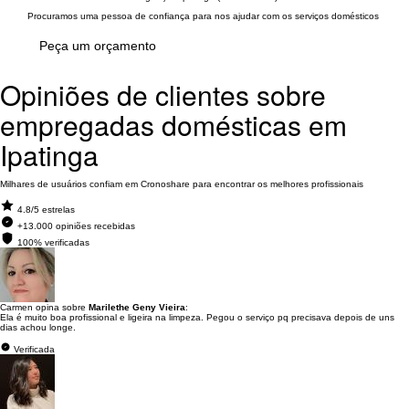
Procuramos uma pessoa de confiança para nos ajudar com os serviços domésticos
Peça um orçamento
Opiniões de clientes sobre
empregadas domésticas em
Ipatinga
Milhares de usuários confiam em Cronoshare para encontrar os melhores profissionais
4.8/5 estrelas
+13.000 opiniões recebidas
100% verificadas
Carmen opina sobre
Marilethe Geny Vieira
:
Ela é muito boa profissional e ligeira na limpeza. Pegou o serviço pq precisava depois de uns
dias achou longe.
Verificada