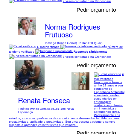
2 vezes contratado na Cronoshare
Pedir orçamento
Norma Rodrigues
Frutuoso
Ipatinga (Minas Gerais) 35162-120 Iguaçu
E-mail verificado
Número de
telefone verificado
Responde rápidamente
3 vezes contratado na Cronoshare
Pedir orçamento
E-
mail verificado
Meu nome é Renata,
1/1
tenho 27 anos e sou
estudante de
Engenharia Ambiental
e sanitária, senhor
Renata Fonseca
curso técnico em
enfermagem,
conhecimento básico
em informática e
Timóteo (Minas Gerais) 35181-105 Nova
aprendendo libras.
Esperança
Paralelamente aos
estudos, atuo como professora de capoeira, onde desenvolvo habilidades como
prestatividade, agilidade e proatividade. Sou uma pessoa paciente e sempre
disposta a aprender, características que valorizo...
Pedir orçamento