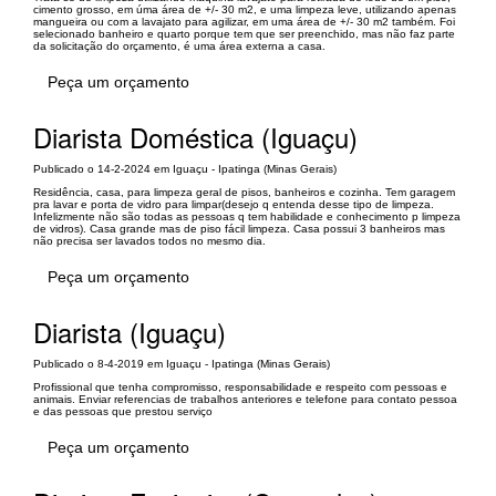
cimento grosso, em úma área de +/- 30 m2, e uma limpeza leve, utilizando apenas
mangueira ou com a lavajato para agilizar, em uma área de +/- 30 m2 também. Foi
selecionado banheiro e quarto porque tem que ser preenchido, mas não faz parte
da solicitação do orçamento, é uma área externa a casa.
Peça um orçamento
Diarista Doméstica (Iguaçu)
Publicado o 14-2-2024 em Iguaçu - Ipatinga (Minas Gerais)
Residência, casa, para limpeza geral de pisos, banheiros e cozinha. Tem garagem
pra lavar e porta de vidro para limpar(desejo q entenda desse tipo de limpeza.
Infelizmente não são todas as pessoas q tem habilidade e conhecimento p limpeza
de vidros). Casa grande mas de piso fácil limpeza. Casa possui 3 banheiros mas
não precisa ser lavados todos no mesmo dia.
Peça um orçamento
Diarista (Iguaçu)
Publicado o 8-4-2019 em Iguaçu - Ipatinga (Minas Gerais)
Profissional que tenha compromisso, responsabilidade e respeito com pessoas e
animais. Enviar referencias de trabalhos anteriores e telefone para contato pessoa
e das pessoas que prestou serviço
Peça um orçamento