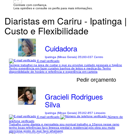
Contrate com confiança.
Leia opiniões e consulte os perfis para mais informações.
Diaristas em Cariru - Ipatinga |
Custo e Flexibilidade
Cuidadora
Ipatinga (Minas Gerais) 35160-037 Centro
E-mail verificado
Sempre trabalhei na área de cuidar o que eu envolve cuidado pessoais e higiêne
Tenho experiência em fazer curativo banhos de leitos e medicação Tenho
disponibilidade de horário e referência e experiência em carteira
Pedir orçamento
Gracieli Rodrigues
Silva
Ipatinga (Minas Gerais) 35162-857 Limoeiro
E-mail verificado
Número de
telefone verificado
Trabalho como diarista e mensalista sou pontual trabalho a 10anos nesse ramo
tenho boas referências faço limpeza predial e residencial pós obra sou muito
atenciosa gosto do que faço whatsapp