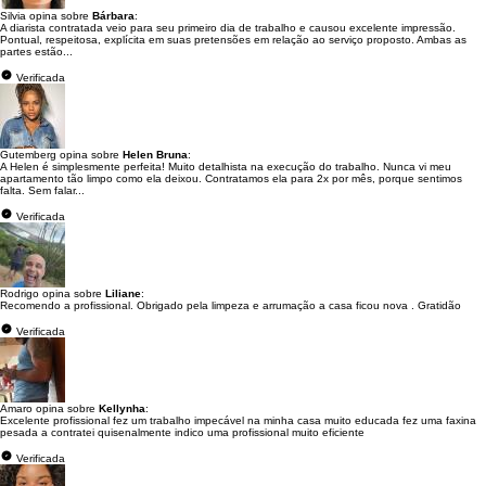
Silvia opina sobre
Bárbara
:
A diarista contratada veio para seu primeiro dia de trabalho e causou excelente impressão.
Pontual, respeitosa, explícita em suas pretensões em relação ao serviço proposto. Ambas as
partes estão...
Verificada
Gutemberg opina sobre
Helen Bruna
:
A Helen é simplesmente perfeita! Muito detalhista na execução do trabalho. Nunca vi meu
apartamento tão limpo como ela deixou. Contratamos ela para 2x por mês, porque sentimos
falta. Sem falar...
Verificada
Rodrigo opina sobre
Liliane
:
Recomendo a profissional. Obrigado pela limpeza e arrumação a casa ficou nova . Gratidão
Verificada
Amaro opina sobre
Kellynha
:
Excelente profissional fez um trabalho impecável na minha casa muito educada fez uma faxina
pesada a contratei quisenalmente indico uma profissional muito eficiente
Verificada