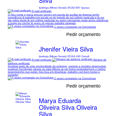
Silva
Ipatinga (Minas Gerais) 35162-067 Iguaçu
E-mail verificado
O meu nome e joana procuro serviço em escola de auxiliar de limpeza tenho
experiência já trabalhei em escola no rio grande do sul colégio particular e tb em
vila velha vitoria tb em colégio particular eu estou precisando muito tenho referência
si surgir em creche tb quero só preciso trabalha obrigado
1 vezes contratado na Cronoshare
Pedir orçamento
Jhenifer Vieira Silva
Ipatinga (Minas Gerais) 35164-190 Canaã
E-mail verificado
Número de
telefone verificado
Gostaria muito de uma oportunidade de emprego, garanto e prometo desenvolver
qualquer funcão(ate mesmo as mais dificeis se me forem ensinadas)com o melhor
desemprenho que puder. Sou boa em dinamicas, trabalho com bom humor e
vontade!
2 vezes contratado na Cronoshare
Pedir orçamento
Marya Eduarda
Oliveira Silva Oliveira
Silva