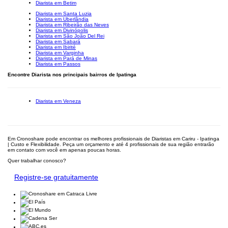
Diarista em Betim
Diarista em Santa Luzia
Diarista em Uberlândia
Diarista em Ribeirão das Neves
Diarista em Divinópolis
Diarista em São João Del Rei
Diarista em Sabará
Diarista em Ibirité
Diarista em Varginha
Diarista em Pará de Minas
Diarista em Passos
Encontre Diarista nos principais bairros de Ipatinga
Diarista em Veneza
Em Cronoshare pode encontrar os melhores profissionais de Diaristas em Cariru - Ipatinga
| Custo e Flexibilidade. Peça um orçamento e até 4 profissionais de sua região entrarão
em contato com você em apenas poucas horas.
Quer trabalhar conosco?
Registre-se gratuitamente