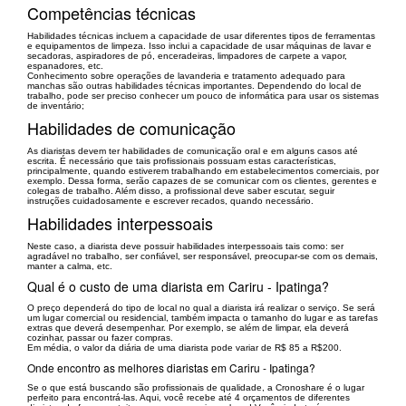
Competências técnicas
Habilidades técnicas incluem a capacidade de usar diferentes tipos de ferramentas
e equipamentos de limpeza. Isso inclui a capacidade de usar máquinas de lavar e
secadoras, aspiradores de pó, enceradeiras, limpadores de carpete a vapor,
espanadores, etc.
Conhecimento sobre operações de lavanderia e tratamento adequado para
manchas são outras habilidades técnicas importantes. Dependendo do local de
trabalho, pode ser preciso conhecer um pouco de informática para usar os sistemas
de inventário;
Habilidades de comunicação
As diaristas devem ter habilidades de comunicação oral e em alguns casos até
escrita. É necessário que tais profissionais possuam estas características,
principalmente, quando estiverem trabalhando em estabelecimentos comerciais, por
exemplo. Dessa forma, serão capazes de se comunicar com os clientes, gerentes e
colegas de trabalho. Além disso, a profissional deve saber escutar, seguir
instruções cuidadosamente e escrever recados, quando necessário.
Habilidades interpessoais
Neste caso, a diarista deve possuir habilidades interpessoais tais como: ser
agradável no trabalho, ser confiável, ser responsável, preocupar-se com os demais,
manter a calma, etc.
Qual é o custo de uma diarista em Cariru - Ipatinga?
O preço dependerá do tipo de local no qual a diarista irá realizar o serviço. Se será
um lugar comercial ou residencial, também impacta o tamanho do lugar e as tarefas
extras que deverá desempenhar. Por exemplo, se além de limpar, ela deverá
cozinhar, passar ou fazer compras.
Em média, o valor da diária de uma diarista pode variar de R$ 85 a R$200.
Onde encontro as melhores diaristas em Cariru - Ipatinga?
Se o que está buscando são profissionais de qualidade, a Cronoshare é o lugar
perfeito para encontrá-las. Aqui, você recebe até 4 orçamentos de diferentes