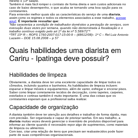
mesmo o 13º salário.
Também é mais fácil romper o contrato de forma direta e sem custos adicionais no
caso de baixo desempenho, o que acaba se tornando uma boa opção para os
contratantes.
Para entender melhor quais são as características do serviço de uma
diarista
,
assim como os regimes e todos os elementos associados a esse trabalho,
acesse
aqui!
.
É importante ressaltar que:
“Não caracteriza a condição de trabalhador doméstico a prestação de serviços, com
execução duas vezes por semana, quando não demonstrada à fiscalização e o
trabalho contínuo exigido pelo art 1º da lei nº 5.589/72"*
*TRT 15ª R – ROPS 1760-2007-017-15-00-9 – (48612/08)– 1ª C – Rel Luiz Antonio
Lazarim – DOE 15.08.2008 – p 57
Quais habilidades uma diarista em
Cariru - Ipatinga deve possuir?
Habilidades de limpeza
Obviamente, a diarista deve ter uma excelente capacidade de limpar todos os
cômodos, incluindo quartos e banheiros. As habilidades de limpeza incluem:
espanar e limpar móveis e equipamentos, além de varrer, esfregar e encerar pisos.
Saber como limpar corretamente tecidos de decoração, como tapetes, carpetes,
estofados e cortinas também é muito importante. É uma das coisas que os
contratantes esperam que a profissional saiba realizar.
Capacidade de organização
A diarista também deve ter atenção aos detalhes e trabalhar de forma rápida, mas
com precisão. Ser organizada e capaz de priorizar tarefas. Em seu trabalho, a
diarista
muitas vezes deverá gerenciar o inventário de produtos disponível para
informar ao cliente quando é necessário repor algo de suprimentos, como materiais
de limpeza ou alimentos.
Com isso, criar uma relação de itens que precisam ser reabastecidos pode fazer
parte de suas competências organizacionais.