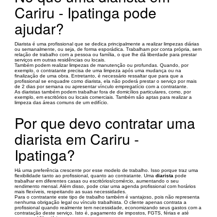
Cariru - Ipatinga pode
ajudar?
Diarista é uma profissional que se dedica principalmente a realizar limpezas diárias
ou semanalmente, ou seja, de forma esporádica. Trabalham por conta própria, sem
relação de trabalho com a pessoa ou família, o que lhe dá liberdade para prestar
serviços em outras residências ou locais.
Também podem realizar limpezas de manutenção ou profundas. Quando, por
exemplo, o contratante precisa de uma limpeza após uma mudança ou na
finalização de uma obra. Entretanto, é necessário ressaltar que para que a
profissional se enquadre como diarista, ela não poderá prestar o serviço por mais
de 2 dias por semana ou apresentar vínculo empregatício com a contratante.
As diaristas também podem trabalhar fora de domicílios particulares, como, por
exemplo, em escritórios ou locais comerciais. Também são aptas para realizar a
limpeza das áreas comuns de um edifício.
Por que devo contratar uma
diarista em Cariru -
Ipatinga?
Há uma preferência crescente por esse modelo de trabalho. Isso porque traz uma
flexibilidade tanto ao profissional, quanto ao contratante. Uma
diarista
pode
trabalhar em diferentes casas ou escritórios/comércio, aumentando o seu
rendimento mensal. Além disso, pode criar uma agenda profissional com horários
mais flexíveis, respeitando as suas necessidades.
Para o contratante este tipo de trabalho também é vantajoso, pois não representa
nenhuma obrigação legal ou vínculo trabalhista. O cliente apenas contrata a
profissional quando realmente tem necessidade, economizando seus gastos com a
contratação deste serviço. Isto é, pagamento de impostos, FGTS, férias e até