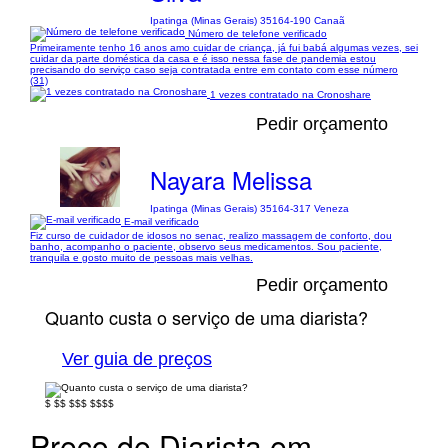
Ipatinga (Minas Gerais) 35164-190 Canaã
Número de telefone verificado
Primeiramente tenho 16 anos amo cuidar de criança, já fui babá algumas vezes, sei
cuidar da parte doméstica da casa e é isso nessa fase de pandemia estou
precisando do serviço caso seja contratada entre em contato com esse número
(31)
1 vezes contratado na Cronoshare
Pedir orçamento
Nayara Melissa
Ipatinga (Minas Gerais) 35164-317 Veneza
E-mail verificado
Fiz curso de cuidador de idosos no senac, realizo massagem de conforto, dou
banho, acompanho o paciente, observo seus medicamentos. Sou paciente,
tranquila e gosto muito de pessoas mais velhas.
Pedir orçamento
Quanto custa o serviço de uma diarista?
Ver guia de preços
$
$$
$$$
$$$$
Preço de Diarista em