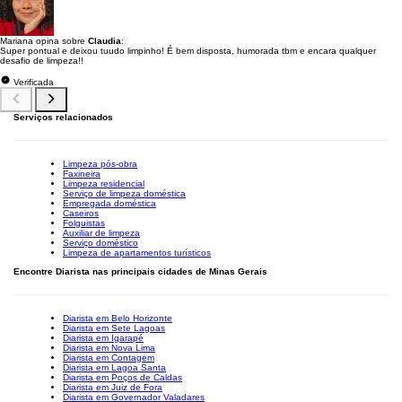
Mariana opina sobre
Claudia
:
Super pontual e deixou tuudo limpinho! É bem disposta, humorada tbm e encara qualquer
desafio de limpeza!!
Verificada
Serviços relacionados
Limpeza pós-obra
Faxineira
Limpeza residencial
Serviço de limpeza doméstica
Empregada doméstica
Caseiros
Folguistas
Auxiliar de limpeza
Serviço doméstico
Limpeza de apartamentos turísticos
Encontre Diarista nas principais cidades de Minas Gerais
Diarista em Belo Horizonte
Diarista em Sete Lagoas
Diarista em Igarapé
Diarista em Nova Lima
Diarista em Contagem
Diarista em Lagoa Santa
Diarista em Poços de Caldas
Diarista em Juiz de Fora
Diarista em Governador Valadares