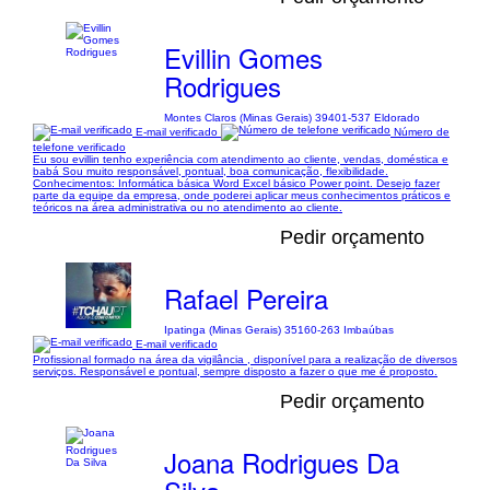
Evillin Gomes
Rodrigues
Montes Claros (Minas Gerais) 39401-537 Eldorado
E-mail verificado
Número de
telefone verificado
Eu sou evillin tenho experiência com atendimento ao cliente, vendas, doméstica e
babá Sou muito responsável, pontual, boa comunicação, flexibilidade.
Conhecimentos: Informática básica Word Excel básico Power point. Desejo fazer
parte da equipe da empresa, onde poderei aplicar meus conhecimentos práticos e
teóricos na área administrativa ou no atendimento ao cliente.
Pedir orçamento
Rafael Pereira
Ipatinga (Minas Gerais) 35160-263 Imbaúbas
E-mail verificado
Profissional formado na área da vigilância , disponível para a realização de diversos
serviços. Responsável e pontual, sempre disposto a fazer o que me é proposto.
Pedir orçamento
Joana Rodrigues Da