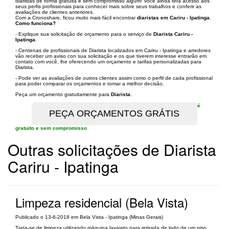
diaristas de forma gratuita e sem compromisso algum! Você ainda terá acesso aos
seus perfis profissionais para conhecer mais sobre seus trabalhos e conferir as
avaliações de clientes anteriores.
Com a Cronoshare, ficou muito mais fácil encontrar
diaristas em Cariru - Ipatinga
.
Como funciona?
- Explique sua solicitação de orçamento para o serviço de
Diarista Cariru -
Ipatinga
.
- Centenas de profissionais de Diarista localizados em Cariru - Ipatinga e arredores
vão receber um aviso con sua solicitação e os que tiverem interesse entrarão em
contato com você, lhe oferecendo um orçamento e tarifas personalizadas para
Diarista.
- Pode ver as avaliações de outros clientes assim como o perfil de cada profissional
para poder comparar os orçamentos e tomar a melhor decisão.
Peça um orçamento gratuitamente para
Diarista
.
é
gratuito e sem compromisso
Outras solicitações de Diarista
Cariru - Ipatinga
Limpeza residencial (Bela Vista)
Publicado o 13-6-2018 em Bela Vista - Ipatinga (Minas Gerais)
Trata-se de limpeza utilizando máquina lavajato para retirada de lodo de um piso,