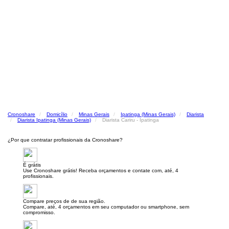
Cronoshare
Domicílio
Minas Gerais
Ipatinga (Minas Gerais)
Diarista
Diarista Ipatinga (Minas Gerais)
Diarista Cariru - Ipatinga
¿Por que contratar profissionais da Cronoshare?
É grátis
Use Cronoshare grátis! Receba orçamentos e contate com, até, 4
profissionais.
Compare preços de de sua região.
Compare, até, 4 orçamentos em seu computador ou smartphone, sem
compromisso.