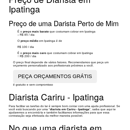
Ipatinga
Preço de uma Darista Perto de Mim
É o
preço mais barato
que costumam cobrar em Ipatinga
↓
R$ 85
/
dia
O
preço médio
em Ipatinga é de
R$ 100
/
dia
É o
preço mais caro
que costumam cobrar em Ipatinga
↑
R$ 200
/
dia
O preço final depende de vários fatores. Recomendamos que peça um
orçamento personalizado aos profissionais próximos a você.
é gratuito e sem compromisso
Diarista Cariru - Ipatinga
Para facilitar as tarefas do lar é sempre bom contar com uma ajuda profissional. Se
você está buscando por uma "
diarista em Cariru - Ipatinga
", saiba que aqui te
ajudaremos a encontrá-la e também facilitamos informações para que essa
contratação seja efetivada da melhor maneira possível.
No que uma diarista em