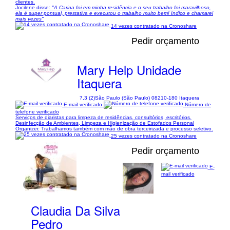
clientes.
Jocilene disse:
"A Carina foi em minha residência e o seu trabalho foi maravilhoso,
ela é super pontual, prestativa e executou o trabalho muito bem! Indico e chamarei
mais vezes"
14 vezes contratado na Cronoshare
Pedir orçamento
Mary Help Unidade
Itaquera
7,3 (2)
São Paulo (São Paulo) 08210-180 Itaquera
E-mail verificado
Número de
telefone verificado
Serviços de diaristas para limpeza de residências, consultórios, escritórios.
Desinfecção de Ambientes, Limpeza e Higienização de Estofados Personal
Organizer. Trabalhamos também com mão de obra terceirizada e processo seletivo.
25 vezes contratado na Cronoshare
Pedir orçamento
E-
mail verificado
1/2
Claudia Da Silva
Pedro