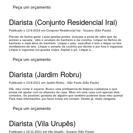
Peça um orçamento
Diarista (Conjunto Residencial Irai)
Publicado o 12-9-2019 em Conjunto Residencial Irai - Suzano (São Paulo)
Preciso de faxina geral. Lavar janelas portas, inclusive a porta de vidro que da
acesso a sacada , vitro e azulejos do banheiro e da cozinha. Limpar os Nichos do
banheiro e mais itens do banheiro. Limpar o piso, vasculhar o teto e limpar os tres
ventiladores de teto. Limpar o armario da cozinha por dentro e por fora e organizar.
Limpar e organizar um guarda roupa. Aspirar o pó. Limpar a...
Peça um orçamento
Diarista (Jardim Robru)
Publicado o 23-8-2021 em Jardim Robru - São Paulo (São Paulo)
Olá, meu nome é nayane. Busco uma profissional de limpeza cuidadosa e que
possa me ajudar com os afazeres da casa. Moro em uma casa com apenas dois
comodos. Se possível, gostaria de alguém que também pudesse lavar meu quintal.
Para mais informações, por favor entrar em contato. Desde já, muito obrigada.
Peça um orçamento
Diarista (Vila Urupês)
Publicado o 16-11-2021 em Vila Urupês - Suzano (São Paulo)