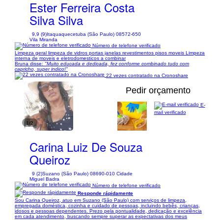
Ester Ferreira Costa
Silva Silva
9,9 (9)
Itaquaquecetuba (São Paulo) 08572-650
Vila Miranda
Número de telefone verificado
Limpeza geral limpeza de vidros portas janelas revestimentos pisos moveis Limpeza
interna de moveis e eletrodomesticos a combinar
Bruna disse:
"Muito educada e dedicada, fez conforme combinado tudo com
capricho, super indico!"
22 vezes contratado na Cronoshare
Pedir orçamento
E-
mail verificado
1/2
Carina Luiz De Souza
Queiroz
9 (2)
Suzano (São Paulo) 08690-010 Cidade
Miguel Badra
Número de telefone verificado
Responde rápidamente
Sou Carina Queiroz, atuo em Suzano (São Paulo) com serviços de limpeza,
empregada doméstica, cozinha e cuidado de pessoas, incluindo bebês, crianças,
idosos e pessoas dependentes. Prezo pela pontualidade, dedicação e excelência
em cada atendimento, buscando sempre superar as expectativas dos meus