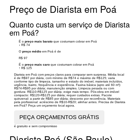
Preço de Diarista em Poá
Quanto custa um serviço de Diarista
em Poá?
É o
preço mais barato
que costumam cobrar em Poá
↓
R$ 74
O
preço médio
em Poá é de
R$ 97
É o
preço mais caro
que costumam cobrar em Poá
↑
R$ 125
Diarista em Poá com preços claros para comparar sem surpresa. Média local
é de R$97 por diária, com mínimo de R$74 e máximo de R$125; varia
conforme tipo de limpeza, tamanho e estado do imóvel, materiais incluídos,
urgência, bairro, frequência e experiência. Faxina básica (apto até 60 m²):
R$74-R$95 por diária; manutenção simples. Limpeza pesada ou com
gordura: R$110-R$125 por diária; exige mais tempo. Pós-obra em imóvel
compacto: R$120-R$125 por diária; requer cuidados extras. Pacote
quinzenal: a partir de R$85 por diária; desconto por recorrência. Materiais
pela profissional: acréscimo de R$10-R$20; alinhar antes. Precisa de Diarista
em Poá? Peça um orçamento local agora.
é gratuito e sem compromisso
Diarista Poá (São Paulo)