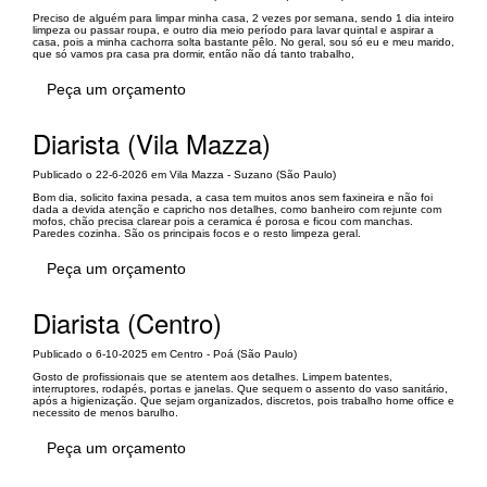
Preciso de alguém para limpar minha casa, 2 vezes por semana, sendo 1 dia inteiro
limpeza ou passar roupa, e outro dia meio período para lavar quintal e aspirar a
casa, pois a minha cachorra solta bastante pêlo. No geral, sou só eu e meu marido,
que só vamos pra casa pra dormir, então não dá tanto trabalho,
Peça um orçamento
Diarista (Vila Mazza)
Publicado o 22-6-2026 em Vila Mazza - Suzano (São Paulo)
Bom dia, solicito faxina pesada, a casa tem muitos anos sem faxineira e não foi
dada a devida atenção e capricho nos detalhes, como banheiro com rejunte com
mofos, chão precisa clarear pois a ceramica é porosa e ficou com manchas.
Paredes cozinha. São os principais focos e o resto limpeza geral.
Peça um orçamento
Diarista (Centro)
Publicado o 6-10-2025 em Centro - Poá (São Paulo)
Gosto de profissionais que se atentem aos detalhes. Limpem batentes,
interruptores, rodapés, portas e janelas. Que sequem o assento do vaso sanitário,
após a higienização. Que sejam organizados, discretos, pois trabalho home office e
necessito de menos barulho.
Peça um orçamento