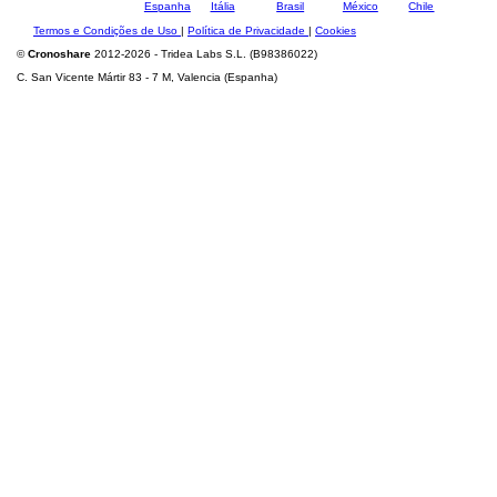
Termos e Condições de Uso
|
Política de Privacidade
|
Cookies
©
Cronoshare
2012-2026 - Tridea Labs S.L. (B98386022)
C. San Vicente Mártir 83 - 7 M, Valencia (Espanha)