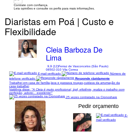
Contrate com confiança.
Leia opiniões e consulte os perfis para mais informações.
Diaristas em Poá | Custo e
Flexibilidade
Cleia Barboza De
Lima
9,9 (12)
Ferraz de Vasconcelos (São Paulo)
08502-310 Vila Correa
E-mail verificado
Número de
telefone verificado
Responde rápidamente
Trabalhei em casa de família,lava e passava roupas,cuidava da arrumação da
casa,trabalhei
Valdênia disse:
"A Cleia é muito profissional, ágil, eficiênte, realiza o trabalho com
perfeição, adorei... excelente!"
25 vezes contratado na Cronoshare
Pedir orçamento
E-
mail verificado
1/1