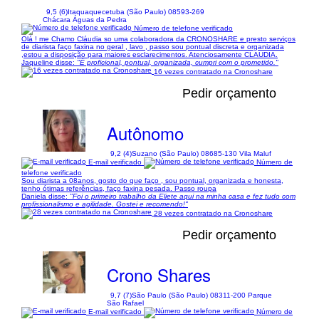
9,5 (6)
Itaquaquecetuba (São Paulo) 08593-269
Chácara Águas da Pedra
Número de telefone verificado
Olá ! me Chamo Cláudia so uma colaboradora da CRONOSHARE e presto serviços
de diarista faço faxina no geral , lavo , passo sou pontual discreta e organizada
,estou a disposição para maiores esclarecimentos. Atenciosamente CLAUDIA.
Jaqueline disse:
"É proficional, pontual, organizada, cumpri com o prometido."
16 vezes contratado na Cronoshare
Pedir orçamento
Autônomo
9,2 (4)
Suzano (São Paulo) 08685-130 Vila Maluf
E-mail verificado
Número de
telefone verificado
Sou diarista a 08anos, gosto do que faço , sou pontual, organizada e honesta,
tenho ótimas referências, faço faxina pesada. Passo roupa
Daniela disse:
"Foi o primeiro trabalho da Eliete aqui na minha casa e fez tudo com
profissionalismo e agilidade. Gostei e recomendo!"
28 vezes contratado na Cronoshare
Pedir orçamento
Crono Shares
9,7 (7)
São Paulo (São Paulo) 08311-200 Parque
São Rafael
E-mail verificado
Número de