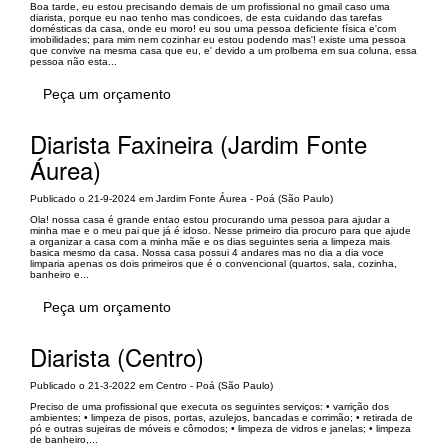
Boa tarde, eu estou precisando demais de um profissional no gmail caso uma
diarista, porque eu nao tenho mas condicoes, de esta cuidando das tarefas
domésticas da casa, onde eu moro! eu sou uma pessoa deficiente física e'com
imobilidades; para mim nem cozinhar eu estou podendo mas'! existe uma pessoa
que convive na mesma casa que eu, e' devido a um prolbema em sua coluna, essa
pessoa não esta...
Peça um orçamento
Diarista Faxineira (Jardim Fonte
Áurea)
Publicado o 21-9-2024 em Jardim Fonte Áurea - Poá (São Paulo)
Ola! nossa casa é grande entao estou procurando uma pessoa para ajudar a
minha mae e o meu pai que já é idoso. Nesse primeiro dia procuro para que ajude
a organizar a casa com a minha mãe e os dias seguintes seria a limpeza mais
basica mesmo da casa. Nossa casa possui 4 andares mas no dia a dia voce
limparia apenas os dois primeiros que é o convencional (quartos, sala, cozinha,
banheiro e...
Peça um orçamento
Diarista (Centro)
Publicado o 21-3-2022 em Centro - Poá (São Paulo)
Preciso de uma profissional que executa os seguintes serviços: • varrição dos
ambientes; • limpeza de pisos, portas, azulejos, bancadas e corrimão; • retirada de
pó e outras sujeiras de móveis e cômodos; • limpeza de vidros e janelas; • limpeza
de banheiro,...