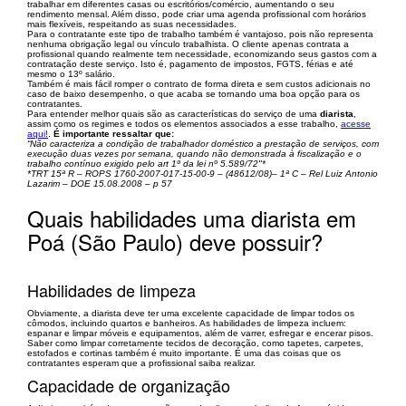
trabalhar em diferentes casas ou escritórios/comércio, aumentando o seu
rendimento mensal. Além disso, pode criar uma agenda profissional com horários
mais flexíveis, respeitando as suas necessidades.
Para o contratante este tipo de trabalho também é vantajoso, pois não representa
nenhuma obrigação legal ou vínculo trabalhista. O cliente apenas contrata a
profissional quando realmente tem necessidade, economizando seus gastos com a
contratação deste serviço. Isto é, pagamento de impostos, FGTS, férias e até
mesmo o 13º salário.
Também é mais fácil romper o contrato de forma direta e sem custos adicionais no
caso de baixo desempenho, o que acaba se tornando uma boa opção para os
contratantes.
Para entender melhor quais são as características do serviço de uma
diarista
,
assim como os regimes e todos os elementos associados a esse trabalho,
acesse
aqui!
.
É importante ressaltar que:
“Não caracteriza a condição de trabalhador doméstico a prestação de serviços, com
execução duas vezes por semana, quando não demonstrada à fiscalização e o
trabalho contínuo exigido pelo art 1º da lei nº 5.589/72"*
*TRT 15ª R – ROPS 1760-2007-017-15-00-9 – (48612/08)– 1ª C – Rel Luiz Antonio
Lazarim – DOE 15.08.2008 – p 57
Quais habilidades uma diarista em
Poá (São Paulo) deve possuir?
Habilidades de limpeza
Obviamente, a diarista deve ter uma excelente capacidade de limpar todos os
cômodos, incluindo quartos e banheiros. As habilidades de limpeza incluem:
espanar e limpar móveis e equipamentos, além de varrer, esfregar e encerar pisos.
Saber como limpar corretamente tecidos de decoração, como tapetes, carpetes,
estofados e cortinas também é muito importante. É uma das coisas que os
contratantes esperam que a profissional saiba realizar.
Capacidade de organização