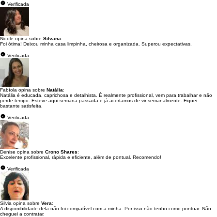
Verificada
Nicole opina sobre
Silvana
:
Foi ótima! Deixou minha casa limpinha, cheirosa e organizada. Superou expectativas.
Verificada
Fabíola opina sobre
Natália
:
Natália é educada, caprichosa e detalhista. É realmente profissional, vem para trabalhar e não
perde tempo. Esteve aqui semana passada e já acertamos de vir semanalmente. Fiquei
bastante satisfeita.
Verificada
Denise opina sobre
Crono Shares
:
Excelente profissional, rápida e eficiente, além de pontual. Recomendo!
Verificada
Silvia opina sobre
Vera
:
A disponibilidade dela não foi compatível com a minha. Por isso não tenho como pontuar. Não
cheguei a contratar.