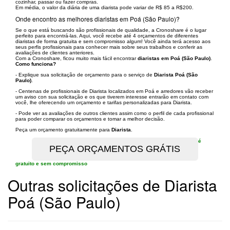
cozinhar, passar ou fazer compras.
Em média, o valor da diária de uma diarista pode variar de R$ 85 a R$200.
Onde encontro as melhores diaristas em Poá (São Paulo)?
Se o que está buscando são profissionais de qualidade, a Cronoshare é o lugar
perfeito para encontrá-las. Aqui, você recebe até 4 orçamentos de diferentes
diaristas de forma gratuita e sem compromisso algum! Você ainda terá acesso aos
seus perfis profissionais para conhecer mais sobre seus trabalhos e conferir as
avaliações de clientes anteriores.
Com a Cronoshare, ficou muito mais fácil encontrar
diaristas em Poá (São Paulo)
.
Como funciona?
- Explique sua solicitação de orçamento para o serviço de
Diarista Poá (São
Paulo)
.
- Centenas de profissionais de Diarista localizados em Poá e arredores vão receber
um aviso con sua solicitação e os que tiverem interesse entrarão em contato com
você, lhe oferecendo um orçamento e tarifas personalizadas para Diarista.
- Pode ver as avaliações de outros clientes assim como o perfil de cada profissional
para poder comparar os orçamentos e tomar a melhor decisão.
Peça um orçamento gratuitamente para
Diarista
.
é
gratuito e sem compromisso
Outras solicitações de Diarista
Poá (São Paulo)