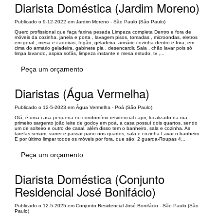
Diarista Doméstica (Jardim Moreno)
Publicado o 9-12-2022 em Jardim Moreno - São Paulo (São Paulo)
Quero profissional que faça faxina pesada Limpeza completa Dentro e fora de
móveis da cozinha, janela e porta , lavagem pisos, tomadas , microondas, eletros
em geral , mesa e cadeiras, fogão, geladeira, armário cozinha dentro e fora, em
cima do armário geladeira, gabinete pia , desencardir. Sala , chão lavar pois só
limpa lavando, aspira sofás, limpeza instante e mesa estudo, tv ,...
Peça um orçamento
Diaristas (Água Vermelha)
Publicado o 12-5-2023 em Água Vermelha - Poá (São Paulo)
Olá, é uma casa pequena no condomínio residencial capri, localizado na rua
primeiro sargento joão leite de godoy em poá, a casa possuí dois quartos, sendo
um de solteiro e outro de casal, além disso tem o banheiro, sala e cozinha. As
tarefas seriam, varrer e passar pano nos quartos, sala e cozinha Lavar o banheiro
E por último limpar todos os móveis por fora, que são: 2 guarda-Roupas 4...
Peça um orçamento
Diarista Doméstica (Conjunto
Residencial José Bonifácio)
Publicado o 12-5-2025 em Conjunto Residencial José Bonifácio - São Paulo (São
Paulo)