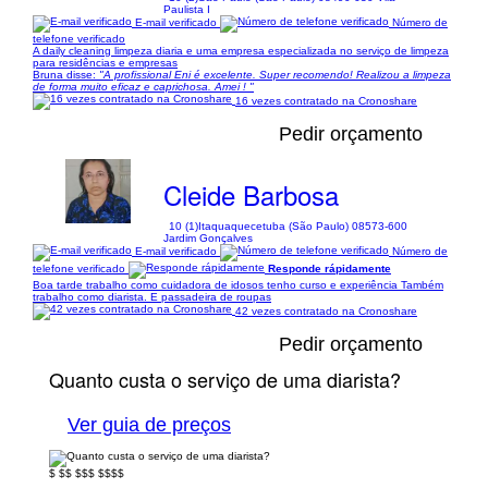
Paulista I
E-mail verificado
Número de
telefone verificado
A daily cleaning limpeza diaria e uma empresa especializada no serviço de limpeza
para residências e empresas
Bruna disse:
"A profissional Eni é excelente. Super recomendo! Realizou a limpeza
de forma muito eficaz e caprichosa. Amei ! "
16 vezes contratado na Cronoshare
Pedir orçamento
Cleide Barbosa
10 (1)
Itaquaquecetuba (São Paulo) 08573-600
Jardim Gonçalves
E-mail verificado
Número de
telefone verificado
Responde rápidamente
Boa tarde trabalho como cuidadora de idosos tenho curso e experiência Também
trabalho como diarista. E passadeira de roupas
42 vezes contratado na Cronoshare
Pedir orçamento
Quanto custa o serviço de uma diarista?
Ver guia de preços
$
$$
$$$
$$$$