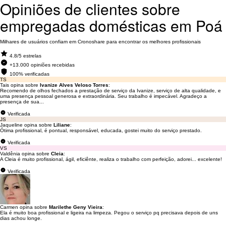
Opiniões de clientes sobre
empregadas domésticas em Poá
Milhares de usuários confiam em Cronoshare para encontrar os melhores profissionais
4.8/5 estrelas
+13.000 opiniões recebidas
100% verificadas
TS
Tais opina sobre
Ivanize Alves Veloso Torres
:
Recomendo de olhos fechados a prestação de serviço da Ivanize, serviço de alta qualidade, e
uma presença pessoal generosa e extraordinária. Seu trabalho é impecável. Agradeço a
presença de sua...
Verificada
JS
Jaqueline opina sobre
Liliane
:
Ótima profissional, é pontual, responsável, educada, gostei muito do serviço prestado.
Verificada
VS
Valdênia opina sobre
Cleia
:
A Cleia é muito profissional, ágil, eficiênte, realiza o trabalho com perfeição, adorei... excelente!
Verificada
Carmen opina sobre
Marilethe Geny Vieira
:
Ela é muito boa profissional e ligeira na limpeza. Pegou o serviço pq precisava depois de uns
dias achou longe.