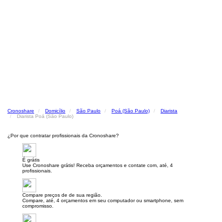
Cronoshare
Domicílio
São Paulo
Poá (São Paulo)
Diarista
Diarista Poá (São Paulo)
¿Por que contratar profissionais da Cronoshare?
É grátis
Use Cronoshare grátis! Receba orçamentos e contate com, até, 4
profissionais.
Compare preços de de sua região.
Compare, até, 4 orçamentos em seu computador ou smartphone, sem
compromisso.