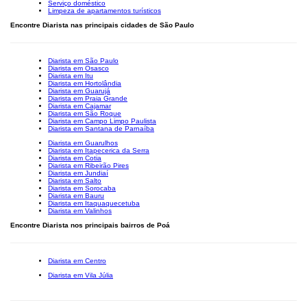
Serviço doméstico
Limpeza de apartamentos turísticos
Encontre Diarista nas principais cidades de São Paulo
Diarista em São Paulo
Diarista em Osasco
Diarista em Itu
Diarista em Hortolândia
Diarista em Guarujá
Diarista em Praia Grande
Diarista em Cajamar
Diarista em São Roque
Diarista em Campo Limpo Paulista
Diarista em Santana de Parnaíba
Diarista em Guarulhos
Diarista em Itapecerica da Serra
Diarista em Cotia
Diarista em Ribeirão Pires
Diarista em Jundiaí
Diarista em Salto
Diarista em Sorocaba
Diarista em Bauru
Diarista em Itaquaquecetuba
Diarista em Valinhos
Encontre Diarista nos principais bairros de Poá
Diarista em Centro
Diarista em Vila Júlia