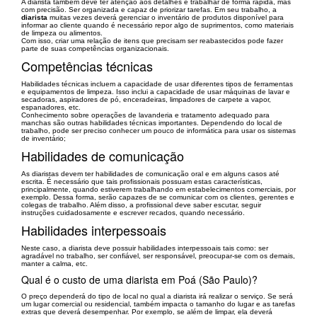
A diarista também deve ter atenção aos detalhes e trabalhar de forma rápida, mas
com precisão. Ser organizada e capaz de priorizar tarefas. Em seu trabalho, a
diarista
muitas vezes deverá gerenciar o inventário de produtos disponível para
informar ao cliente quando é necessário repor algo de suprimentos, como materiais
de limpeza ou alimentos.
Com isso, criar uma relação de itens que precisam ser reabastecidos pode fazer
parte de suas competências organizacionais.
Competências técnicas
Habilidades técnicas incluem a capacidade de usar diferentes tipos de ferramentas
e equipamentos de limpeza. Isso inclui a capacidade de usar máquinas de lavar e
secadoras, aspiradores de pó, enceradeiras, limpadores de carpete a vapor,
espanadores, etc.
Conhecimento sobre operações de lavanderia e tratamento adequado para
manchas são outras habilidades técnicas importantes. Dependendo do local de
trabalho, pode ser preciso conhecer um pouco de informática para usar os sistemas
de inventário;
Habilidades de comunicação
As diaristas devem ter habilidades de comunicação oral e em alguns casos até
escrita. É necessário que tais profissionais possuam estas características,
principalmente, quando estiverem trabalhando em estabelecimentos comerciais, por
exemplo. Dessa forma, serão capazes de se comunicar com os clientes, gerentes e
colegas de trabalho. Além disso, a profissional deve saber escutar, seguir
instruções cuidadosamente e escrever recados, quando necessário.
Habilidades interpessoais
Neste caso, a diarista deve possuir habilidades interpessoais tais como: ser
agradável no trabalho, ser confiável, ser responsável, preocupar-se com os demais,
manter a calma, etc.
Qual é o custo de uma diarista em Poá (São Paulo)?
O preço dependerá do tipo de local no qual a diarista irá realizar o serviço. Se será
um lugar comercial ou residencial, também impacta o tamanho do lugar e as tarefas
extras que deverá desempenhar. Por exemplo, se além de limpar, ela deverá