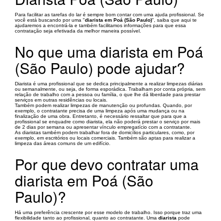
Para facilitar as tarefas do lar é sempre bom contar com uma ajuda profissional. Se
você está buscando por uma "
diarista em Poá (São Paulo)
", saiba que aqui te
ajudaremos a encontrá-la e também facilitamos informações para que essa
contratação seja efetivada da melhor maneira possível.
No que uma diarista em Poá
(São Paulo) pode ajudar?
Diarista é uma profissional que se dedica principalmente a realizar limpezas diárias
ou semanalmente, ou seja, de forma esporádica. Trabalham por conta própria, sem
relação de trabalho com a pessoa ou família, o que lhe dá liberdade para prestar
serviços em outras residências ou locais.
Também podem realizar limpezas de manutenção ou profundas. Quando, por
exemplo, o contratante precisa de uma limpeza após uma mudança ou na
finalização de uma obra. Entretanto, é necessário ressaltar que para que a
profissional se enquadre como diarista, ela não poderá prestar o serviço por mais
de 2 dias por semana ou apresentar vínculo empregatício com a contratante.
As diaristas também podem trabalhar fora de domicílios particulares, como, por
exemplo, em escritórios ou locais comerciais. Também são aptas para realizar a
limpeza das áreas comuns de um edifício.
Por que devo contratar uma
diarista em Poá (São
Paulo)?
Há uma preferência crescente por esse modelo de trabalho. Isso porque traz uma
flexibilidade tanto ao profissional, quanto ao contratante. Uma
diarista
pode