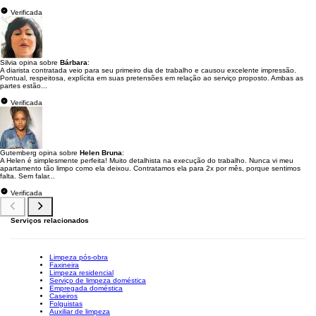
Verificada
Silvia opina sobre
Bárbara
:
A diarista contratada veio para seu primeiro dia de trabalho e causou excelente impressão.
Pontual, respeitosa, explícita em suas pretensões em relação ao serviço proposto. Ambas as
partes estão...
Verificada
Gutemberg opina sobre
Helen Bruna
:
A Helen é simplesmente perfeita! Muito detalhista na execução do trabalho. Nunca vi meu
apartamento tão limpo como ela deixou. Contratamos ela para 2x por mês, porque sentimos
falta. Sem falar...
Verificada
Serviços relacionados
Limpeza pós-obra
Faxineira
Limpeza residencial
Serviço de limpeza doméstica
Empregada doméstica
Caseiros
Folguistas
Auxiliar de limpeza