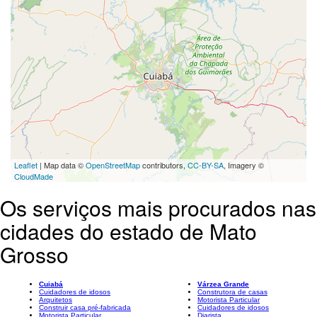
Leaflet
| Map data ©
OpenStreetMap
contributors,
CC-BY-SA
, Imagery ©
CloudMade
Os serviços mais procurados nas
cidades do estado de Mato
Grosso
Cuiabá
Várzea Grande
Cuidadores de idosos
Construtora de casas
Arquitetos
Motorista Particular
Construir casa pré-fabricada
Cuidadores de idosos
Motorista Particular
Diarista