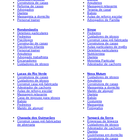
Construtora de casas
Arquitetos
Reforma de casas
Massagem relaxante
Advogados
Terapia de casal
Diarista
Babás
Massagista a domicílio
Aulas de reforço escolar
Personal trainer
Advogados de Família
Rondonópolis
Sinop
Detetives particulares
Pedreiros
Pedreiros
Cuidadores de idosos
Psicólogos
Construir casa pré-fabricada
Construção de casas
Construtora de casas
Psicólogos infantis
Aulas particulares de inglês
Personal trainer
Detetives particulares
Arquitetos
Nutricionista
Advogado trabalhista
Diarista
Encanadores
Motorista Particular
Cuidadores de idosos
Adestrador de cachorro
Lucas do Rio Verde
Nova Mutum
Construtora de casas
Cuidadores de idosos
Cuidadores de idosos
Arquitetos
Construir casa pré-fabricada
Construtora de casas
Adestrador de cachorro
Massagista a domicílio
Aulas de reforço escolar
Marido de aluguel
Massagem relaxante
Diarista
Casa de repouso para idosos
Babás
Babás
Costureira
Pedreiros
Massagista
Marido de aluguel
Fotógrafos
Chapada dos Guimarães
Tangará da Serra
Construir casas pré-fabricadas
Empresas de limpeza
de alvenaria
Cuidadores de idosos
Adestrador de cachorro
Diarista
Cozinheiras em domicílio
Construtora de casas