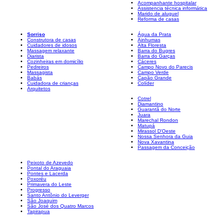
Acompanhante hospitalar
Assistencia técnica informática
Marido de aluguel
Reforma de casas
Sorriso
Água da Prata
Construtora de casas
Ainhumas
Cuidadores de idosos
Alta Floresta
Massagem relaxante
Barra do Bugres
Diarista
Barra do Garças
Cozinheiras em domicílio
Cáceres
Pedreiros
Campo Novo do Parecis
Massagista
Campo Verde
Babás
Capão Grande
Cuidadora de crianças
Colíder
Arquitetos
Cotrel
Diamantino
Guarantã do Norte
Juara
Marechal Rondon
Matupá
Mirassol D'Oeste
Nossa Senhora da Guia
Nova Xavantina
Passagem da Conceição
Peixoto de Azevedo
Pontal do Araguaia
Pontes e Lacerda
Poxoréu
Primavera do Leste
Progresso
Santo Antônio do Leverger
São Joaquim
São José dos Quatro Marcos
Tapirapua