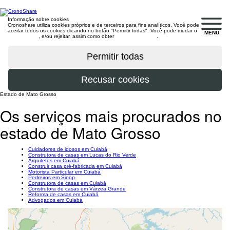
Informação sobre cookies
Cronoshare utiliza cookies próprios e de terceiros para fins analíticos. Você pode
aceitar todos os cookies clicando no botão "Permitir todas". Você pode mudar o
MENU
configuração
, e/ou rejeitar, assim como obter
mais informações
.
Estado de Mato Grosso
Os serviços mais procurados no
estado de Mato Grosso
Cuidadores de idosos em Cuiabá
Construtora de casas em Lucas do Rio Verde
Arquitetos em Cuiabá
Construir casa pré-fabricada em Cuiabá
Motorista Particular em Cuiabá
Pedreiros em Sinop
Construtora de casas em Cuiabá
Construtora de casas em Várzea Grande
Reforma de casas em Cuiabá
Advogados em Cuiabá