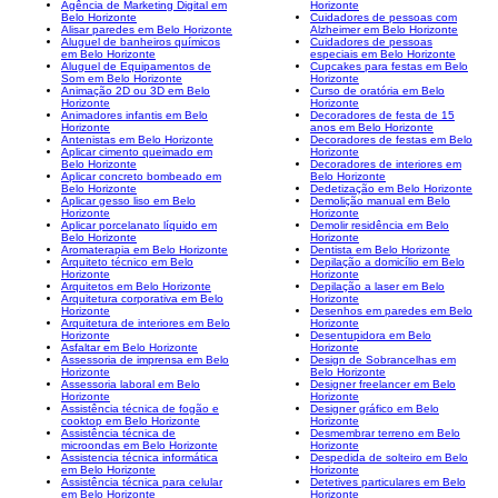
Agência de Marketing Digital em
Horizonte
Belo Horizonte
Cuidadores de pessoas com
Alisar paredes em Belo Horizonte
Alzheimer em Belo Horizonte
Aluguel de banheiros químicos
Cuidadores de pessoas
em Belo Horizonte
especiais em Belo Horizonte
Aluguel de Equipamentos de
Cupcakes para festas em Belo
Som em Belo Horizonte
Horizonte
Animação 2D ou 3D em Belo
Curso de oratória em Belo
Horizonte
Horizonte
Animadores infantis em Belo
Decoradores de festa de 15
Horizonte
anos em Belo Horizonte
Antenistas em Belo Horizonte
Decoradores de festas em Belo
Aplicar cimento queimado em
Horizonte
Belo Horizonte
Decoradores de interiores em
Aplicar concreto bombeado em
Belo Horizonte
Belo Horizonte
Dedetização em Belo Horizonte
Aplicar gesso liso em Belo
Demolição manual em Belo
Horizonte
Horizonte
Aplicar porcelanato líquido em
Demolir residência em Belo
Belo Horizonte
Horizonte
Aromaterapia em Belo Horizonte
Dentista em Belo Horizonte
Arquiteto técnico em Belo
Depilação a domicílio em Belo
Horizonte
Horizonte
Arquitetos em Belo Horizonte
Depilação a laser em Belo
Arquitetura corporativa em Belo
Horizonte
Horizonte
Desenhos em paredes em Belo
Arquitetura de interiores em Belo
Horizonte
Horizonte
Desentupidora em Belo
Asfaltar em Belo Horizonte
Horizonte
Assessoria de imprensa em Belo
Design de Sobrancelhas em
Horizonte
Belo Horizonte
Assessoria laboral em Belo
Designer freelancer em Belo
Horizonte
Horizonte
Assistência técnica de fogão e
Designer gráfico em Belo
cooktop em Belo Horizonte
Horizonte
Assistência técnica de
Desmembrar terreno em Belo
microondas em Belo Horizonte
Horizonte
Assistencia técnica informática
Despedida de solteiro em Belo
em Belo Horizonte
Horizonte
Assistência técnica para celular
Detetives particulares em Belo
em Belo Horizonte
Horizonte