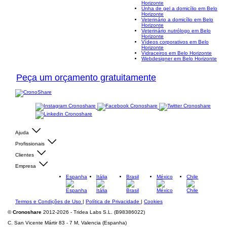
Horizonte
Unha de gel a domicílio em Belo
Horizonte
Veterinário a domicílio em Belo
Horizonte
Veterinário nutrólogo em Belo
Horizonte
Vídeos corporativos em Belo
Horizonte
Vidraceiros em Belo Horizonte
Webdesigner em Belo Horizonte
Peça um orçamento gratuitamente
Ajuda
Profissionais
Clientes
Empresa
Espanha
Itália
Brasil
México
Chile
Termos e Condições de Uso
|
Política de Privacidade
|
Cookies
©
Cronoshare
2012-2026 - Tridea Labs S.L. (B98386022)
C. San Vicente Mártir 83 - 7 M, Valencia (Espanha)