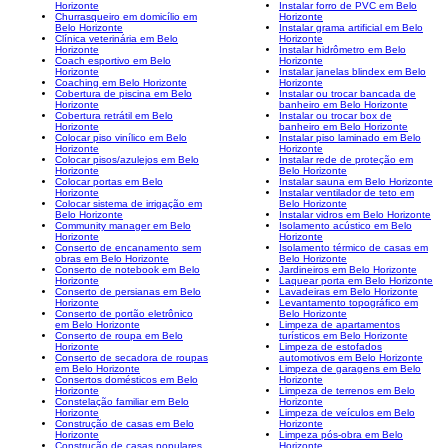
Horizonte
Instalar forro de PVC em Belo
Churrasqueiro em domicílio em
Horizonte
Belo Horizonte
Instalar grama artificial em Belo
Clínica veterinária em Belo
Horizonte
Horizonte
Instalar hidrômetro em Belo
Coach esportivo em Belo
Horizonte
Horizonte
Instalar janelas blindex em Belo
Coaching em Belo Horizonte
Horizonte
Cobertura de piscina em Belo
Instalar ou trocar bancada de
Horizonte
banheiro em Belo Horizonte
Cobertura retrátil em Belo
Instalar ou trocar box de
Horizonte
banheiro em Belo Horizonte
Colocar piso vinílico em Belo
Instalar piso laminado em Belo
Horizonte
Horizonte
Colocar pisos/azulejos em Belo
Instalar rede de proteção em
Horizonte
Belo Horizonte
Colocar portas em Belo
Instalar sauna em Belo Horizonte
Horizonte
Instalar ventilador de teto em
Colocar sistema de irrigação em
Belo Horizonte
Belo Horizonte
Instalar vidros em Belo Horizonte
Community manager em Belo
Isolamento acústico em Belo
Horizonte
Horizonte
Conserto de encanamento sem
Isolamento térmico de casas em
obras em Belo Horizonte
Belo Horizonte
Conserto de notebook em Belo
Jardineiros em Belo Horizonte
Horizonte
Laquear porta em Belo Horizonte
Conserto de persianas em Belo
Lavadeiras em Belo Horizonte
Horizonte
Levantamento topográfico em
Conserto de portão eletrônico
Belo Horizonte
em Belo Horizonte
Limpeza de apartamentos
Conserto de roupa em Belo
turísticos em Belo Horizonte
Horizonte
Limpeza de estofados
Conserto de secadora de roupas
automotivos em Belo Horizonte
em Belo Horizonte
Limpeza de garagens em Belo
Consertos domésticos em Belo
Horizonte
Horizonte
Limpeza de terrenos em Belo
Constelação familiar em Belo
Horizonte
Horizonte
Limpeza de veículos em Belo
Construção de casas em Belo
Horizonte
Horizonte
Limpeza pós-obra em Belo
Construção de casas populares
Horizonte