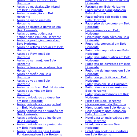
Horizonte
Horizonte
Aulas de musicalização infantil
Faxineira em Belo Horizonte
em Belo Horizonte
Fazer móveis planejados em
Aulas de natação em Belo
Belo Horizonte
Horizonte
Fazer móveis sob medida em
Aulas de piano em Belo
Belo Horizonte
Horizonte
Fazer piso de concreto em Belo
Aulas de pilates a domicílio em
Horizonte
Belo Horizonte
Fisioterapeutas em Belo
Aulas de português para
Horizonte
estrangeiros em Belo Horizonte
Fisioterapia para cães em Belo
Aulas de produção musical em
Horizonte
Belo Horizonte
Fotografia comercial em Belo
Aulas de reforço escolar em Belo
Horizonte
Horizonte
Fotografia corporativa em Belo
Aulas de Revit em Belo
Horizonte
Horizonte
Fotografia subaquática em Belo
Aulas de sertanejo em Belo
Horizonte
Horizonte
Fotógrafo de alimentos em Belo
Aulas de teoria musical em Belo
Horizonte
Horizonte
Fotógrafo de interiores em Belo
Aulas de violão em Belo
Horizonte
Horizonte
Fotógrafo publicitário em Belo
Aulas de yoga em Belo
Horizonte
Horizonte
Fotógrafos em Belo Horizonte
Aulas de zouk em Belo Horizonte
Fotógrafos de casamento em
Aulas de zumba em Belo
Belo Horizonte
Horizonte
Fotógrafos imobiliários em Belo
Aulas particulares de desenho
Horizonte
em Belo Horizonte
Fretes em Belo Horizonte
Aulas particulares de espanhol
Gesseiros em Belo Horizonte
em Belo Horizonte
Hipnoterapia em Belo Horizonte
Aulas particulares de francês em
Hospedagem para gatos em
Belo Horizonte
Belo Horizonte
Aulas particulares de inglês em
Hotel para animais exóticos em
Belo Horizonte
Belo Horizonte
Aulas particulares de português
Hotel para aves em Belo
em Belo Horizonte
Horizonte
Aulas particulares para Ensino
Hotel para coelhos e roedores
Fundamental em Belo Horizonte
em Belo Horizonte