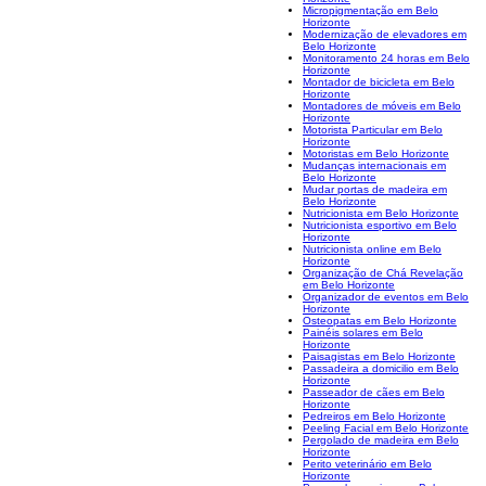
Micropigmentação em Belo
Horizonte
Modernização de elevadores em
Belo Horizonte
Monitoramento 24 horas em Belo
Horizonte
Montador de bicicleta em Belo
Horizonte
Montadores de móveis em Belo
Horizonte
Motorista Particular em Belo
Horizonte
Motoristas em Belo Horizonte
Mudanças internacionais em
Belo Horizonte
Mudar portas de madeira em
Belo Horizonte
Nutricionista em Belo Horizonte
Nutricionista esportivo em Belo
Horizonte
Nutricionista online em Belo
Horizonte
Organização de Chá Revelação
em Belo Horizonte
Organizador de eventos em Belo
Horizonte
Osteopatas em Belo Horizonte
Painéis solares em Belo
Horizonte
Paisagistas em Belo Horizonte
Passadeira a domicilio em Belo
Horizonte
Passeador de cães em Belo
Horizonte
Pedreiros em Belo Horizonte
Peeling Facial em Belo Horizonte
Pergolado de madeira em Belo
Horizonte
Perito veterinário em Belo
Horizonte