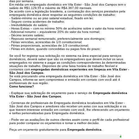
dias por semana.
Em média um empregado doméstico em Vila Ester - São José dos Campos tem o
salário de R$1.129,55 e máximo de R$4.367,00 mensais.
De acordo com a legislação brasileira, a contratação dos serviços prestados pela
empregada doméstica deve respeitar as seguintes condições de trabalho:
- Salário-mínimo ou ao piso salarial estadual, fixado em lei;
- Seguro contra acidentes de trabalho;
- Irredutibilidade do salário;
- Horas Extras – com no mínimo 50% de acréscimo sobre o valor da hora normal;
- Adicional noturno – equivalente 20% do valor da hora normal;
- Décimo terceiro salário;
- Repouso semanal remunerado, preferencialmente aos domingos;
- Férias vencidas, acrescidas de 1/3 constitucional;
- Férias proporcionais, acrescidas de 1/3 constitucional;
- Férias em dobro, quando concedidas ou pagas fora do prazo;
Se você for registrar sua solicitação no sistema na área especial para serviços
domésticos, deverá saber que são os empregadores que devem incluir os seus
empregados no sistema e pagar as condições correspondentes às determinadas
situações de trabalho. Dispomos de uma faixa horária de trabalho flexível e
contamos com
empregadas domésticas experientes em limpeza em Vila Ester -
São José dos Campos
.
Se está procurando uma empregada doméstica em Vila Ester - São José dos
Campos, informe-se sem compromisso e entrarão em contato com você até 4
profissionais de sua região.
Como funciona?
- Explique sua solicitação de orçamento para o serviço de
Empregada doméstica
Vila Ester - São José dos Campos
.
- Centenas de profissionais de Empregada doméstica localizados em Vila Ester -
São José dos Campos e arredores vão receber um aviso con sua solicitação e os
que tiverem interesse entrarão em contato com você, lhe oferecendo um orçamento
e tarifas personalizadas para Empregada doméstica.
- Pode ver as avaliações de outros clientes assim como o perfil de cada profissional
para poder comparar os orçamentos e tomar a melhor decisão.
Peça um orçamento gratuitamente para
Empregada doméstica
.
é