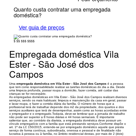
Quanto custa contratar uma empregada
doméstica?
Ver guia de preços
$
$$
$$$
$$$$
Empregada doméstica Vila
Ester - São José dos
Campos
Uma
empregada doméstica em Vila Ester - São José dos Campos
é a pessoa
que tem como responsabilidade realizar as tarefas domésticas do dia a dia. Desde
uma limpeza profunda, passar roupa a domícilio, fazer comida, até cuidar das
crianças se for necessário.
As empregadas domésticas em Vila Ester - São José dos Campos realizam diversos
serviços, sendo os mais habituais: limpeza e manutenção da casa em geral, passar
e lavar roupa, e fazer a comida diária da família. O número de horas que a
profissional terá de trabalhar depende dos m2 da propriedade, dos quartos e dos
serviços auxiliares que terá de desempenhar, assim como as horas acordadas entre
o empregador e o empregado.Todavia, deve-se lembrar que a jornada de trabalho
não pode ser superior a 8 horas diárias e 44 horas semanais. É importante
salientar que, ao contrário da diarista, a empregada doméstica deve possuir um
vínculo empregatício com a família que está prestando serviços.Conforme dispõe o
art. 1º da LC 150/2015, entende-se por empregado doméstico aquele que presta
serviço de forma contínua, subordinada, onerosa e pessoal e de finalidade não
lucrativa à pessoa ou à família, no âmbito residencial destas, por mais de 2 (dois)