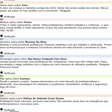
VA
Vania opina sobre
Jane
:
A Jane vai começar a trabalhar comigo dia 13/11. Ainda não posso avaliar seu serviço. Mas já
posso dar baixa no meu pedido com a cronoshare. Obrigada
Verificada
MF
Martina opina sobre
Vivian
:
Vivian é muito responsável, atenta, ótima profissional e também empática e carinhosa - o que,
para nossa família, é muito importante, já que ela está atendendo uma pessoa idosa (minha
mãe, de 86...
Verificada
VC
Veronica opina sobre
Rosimar Da Silva
:
Rosimar e uma excelente profissional. Estamos satisfeitos com seu trabalho e dedicação. Porém
devo acrescentar que a empresa Cronoshare deveria ser mais eficiente e prudente ao fazer...
Verificada
RB
Rosangela opina sobre
Spa House Cuidando Com Amor.
:
Jamais pensei encontrar uma profissional tão competente. Achei que não existia mais. Estou
encantada e mega satisfeita com a Juliana por seus serviços de altíssima qualidade. Obrigada
Chronos!! Amei!!
Verificada
RZ
Rita opina sobre
Jussara
:
Desde o primeiro contato, Jussara demonstrou um nível elevado de profissionalismo e
dedicação. Sua abordagem foi cuidadosa e acolhedora, transmitindo confiança e segurança
logo de início....
Verificada
GD
Gabriel opina sobre
Edilma De Andrade Costa Santos
:
Profissional muito educada, pontual e atenciosa. Nos atendeu muito bem na emergência que
enfrentávamos e com preço justo.
Verificada