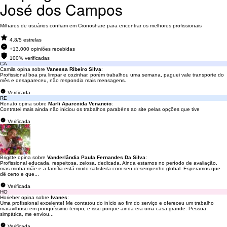
José dos Campos
Milhares de usuários confiam em Cronoshare para encontrar os melhores profissionais
4.8/5 estrelas
+13.000 opiniões recebidas
100% verificadas
CA
Camila opina sobre
Vanessa Ribeiro Silva
:
Profissional boa pra limpar e cozinhar, porém trabalhou uma semana, paguei vale transporte do
mês e desapareceu, não respondia mais mensagens.
Verificada
RE
Renato opina sobre
Marli Aparecida Venancio
:
Contratei mais ainda não iniciou os trabalhos parabéns ao site pelas opções que tive
Verificada
Brigitte opina sobre
Vanderlândia Paula Fernandes Da Silva
:
Profissional educada, respeitosa, zelosa, dedicada. Ainda estamos no período de avaliação,
mas minha mãe e a família está muito satisfeita com seu desempenho global. Esperamos que
dê certo e que...
Verificada
HO
Horieber opina sobre
Ivanes
:
Uma profissional excelente! Me contatou do início ao fim do serviço e ofereceu um trabalho
maravilhoso em pouquíssimo tempo, e isso porque ainda era uma casa grande. Pessoa
simpática, me enviou...
Verificada