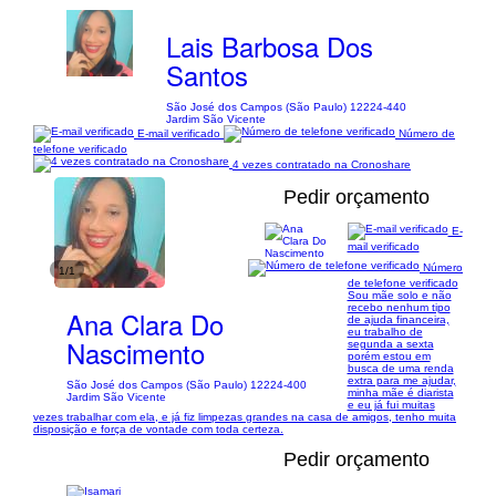
Lais Barbosa Dos
Santos
São José dos Campos (São Paulo) 12224-440
Jardim São Vicente
E-mail verificado
Número de
telefone verificado
4 vezes contratado na Cronoshare
Pedir orçamento
E-
mail verificado
Número
1/1
de telefone verificado
Sou mãe solo e não
recebo nenhum tipo
Ana Clara Do
de ajuda financeira,
eu trabalho de
Nascimento
segunda a sexta
porém estou em
busca de uma renda
extra para me ajudar,
São José dos Campos (São Paulo) 12224-400
minha mãe é diarista
Jardim São Vicente
e eu já fui muitas
vezes trabalhar com ela, e já fiz limpezas grandes na casa de amigos, tenho muita
disposição e força de vontade com toda certeza.
Pedir orçamento