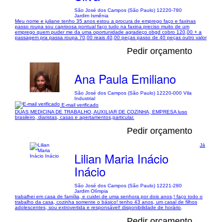
São José dos Campos (São Paulo) 12220-780
Jardim Ismênia
Meu nome e juliane tenho 35 anos estou a procura de emprego faço e faxinas
passo roupa sou caprixosa pontual faço tudo na faxina preciso muito de um
emprego quem puder me da uma oportunidade agradeço obgd cobro 120,00 + a
passagem pra passa roupa 70,00 reais 40,00 peças passo de 40 peças outro valor
Pedir orçamento
Ana Paula Emiliano
São José dos Campos (São Paulo) 12220-000 Vila
Industrial
E-mail verificado
DUAS MEDICINA DE TRABALHO, AUXILIAR DE COZINHA, EMPRESA luso
brasileiro, diaristas, casas e apertamentos,particular.
Pedir orçamento
Já
Lilian Maria Inácio
Inácio
São José dos Campos (São Paulo) 12221-280
Jardim Olímpia
trabalhei em casa de família, e cuidei de uma senhora por dois anos,! faço todo o
trabalho da casa, cozinha somente o básico! tenho 43 anos, um casal de filhos
adolescentes, sou extrovertida e responsável! disponibilidade de horário,
Pedir orçamento