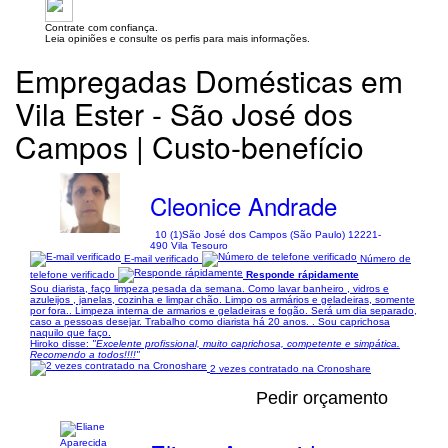
Contrate com confiança.
Leia opiniões e consulte os perfis para mais informações.
Empregadas Domésticas em
Vila Ester - São José dos
Campos | Custo-benefício
Cleonice Andrade
10 (1)
São José dos Campos (São Paulo) 12221-
490 Vila Tesouro
E-mail verificado
Número de
telefone verificado
Responde rápidamente
Sou diarista, faço limpeza pesada da semana. Como lavar banheiro , vidros e
azuleijos , janelas, cozinha e limpar chão. Limpo os armários e geladeiras, somente
por fora.. Limpeza interna de armarios e geladeiras e fogão. Será um dia separado,
caso a pessoas desejar. Trabalho como diarista há 20 anos. . Sou caprichosa
naquilo que faço.
Hiroko disse:
"Excelente profissional, muito caprichosa, competente e simpática.
Recomendo a todos!!!!"
2 vezes contratado na Cronoshare
Pedir orçamento