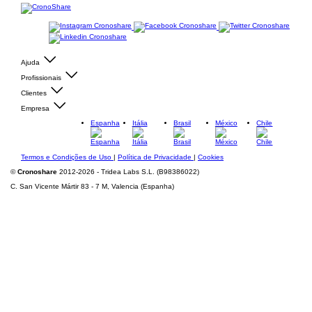
Ajuda
Profissionais
Clientes
Empresa
Espanha
Itália
Brasil
México
Chile
Termos e Condições de Uso
|
Política de Privacidade
|
Cookies
©
Cronoshare
2012-2026 - Tridea Labs S.L. (B98386022)
C. San Vicente Mártir 83 - 7 M, Valencia (Espanha)