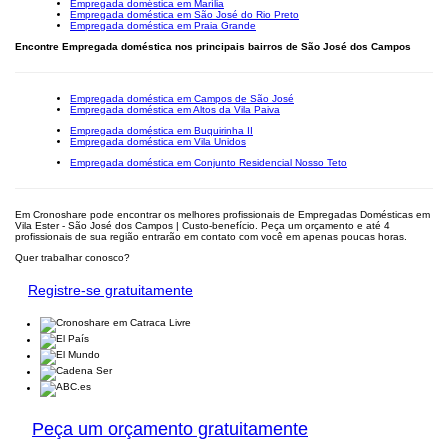
Empregada doméstica em Marília
Empregada doméstica em São José do Rio Preto
Empregada doméstica em Praia Grande
Encontre Empregada doméstica nos principais bairros de São José dos Campos
Empregada doméstica em Campos de São José
Empregada doméstica em Altos da Vila Paiva
Empregada doméstica em Buquirinha II
Empregada doméstica em Vila Unidos
Empregada doméstica em Conjunto Residencial Nosso Teto
Em Cronoshare pode encontrar os melhores profissionais de Empregadas Domésticas em
Vila Ester - São José dos Campos | Custo-benefício. Peça um orçamento e até 4
profissionais de sua região entrarão em contato com você em apenas poucas horas.
Quer trabalhar conosco?
Registre-se gratuitamente
Peça um orçamento gratuitamente