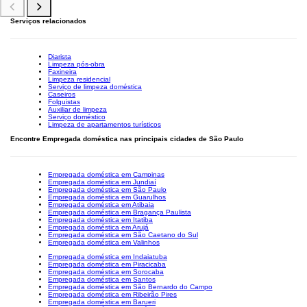
Serviços relacionados
Diarista
Limpeza pós-obra
Faxineira
Limpeza residencial
Serviço de limpeza doméstica
Caseiros
Folguistas
Auxiliar de limpeza
Serviço doméstico
Limpeza de apartamentos turísticos
Encontre Empregada doméstica nas principais cidades de São Paulo
Empregada doméstica em Campinas
Empregada doméstica em Jundiaí
Empregada doméstica em São Paulo
Empregada doméstica em Guarulhos
Empregada doméstica em Atibaia
Empregada doméstica em Bragança Paulista
Empregada doméstica em Itatiba
Empregada doméstica em Arujá
Empregada doméstica em São Caetano do Sul
Empregada doméstica em Valinhos
Empregada doméstica em Indaiatuba
Empregada doméstica em Piracicaba
Empregada doméstica em Sorocaba
Empregada doméstica em Santos
Empregada doméstica em São Bernardo do Campo
Empregada doméstica em Ribeirão Pires
Empregada doméstica em Barueri