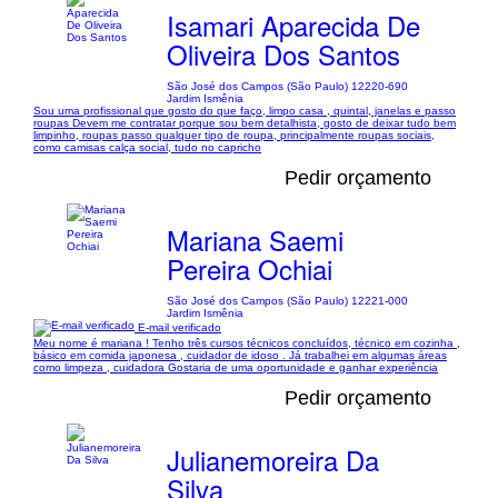
Isamari Aparecida De
Oliveira Dos Santos
São José dos Campos (São Paulo) 12220-690
Jardim Ismênia
Sou uma profissional que gosto do que faço, limpo casa , quintal, janelas e passo
roupas Devem me contratar porque sou bem detalhista, gosto de deixar tudo bem
limpinho, roupas passo qualquer tipo de roupa, principalmente roupas sociais,
como camisas calça social, tudo no capricho
Pedir orçamento
Mariana Saemi
Pereira Ochiai
São José dos Campos (São Paulo) 12221-000
Jardim Ismênia
E-mail verificado
Meu nome é mariana ! Tenho três cursos técnicos concluídos, técnico em cozinha ,
básico em comida japonesa , cuidador de idoso . Já trabalhei em algumas áreas
como limpeza , cuidadora Gostaria de uma oportunidade e ganhar experiência
Pedir orçamento
Julianemoreira Da
Silva