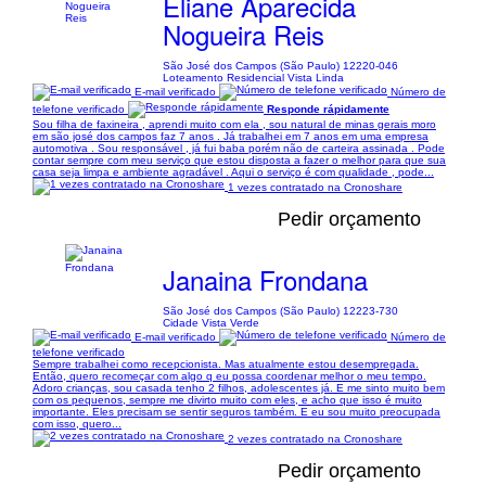
Eliane Aparecida
Nogueira Reis
São José dos Campos (São Paulo) 12220-046
Loteamento Residencial Vista Linda
E-mail verificado
Número de
telefone verificado
Responde rápidamente
Sou filha de faxineira , aprendi muito com ela , sou natural de minas gerais moro
em são josé dos campos faz 7 anos . Já trabalhei em 7 anos em uma empresa
automotiva . Sou responsável , já fui baba porém não de carteira assinada . Pode
contar sempre com meu serviço que estou disposta a fazer o melhor para que sua
casa seja limpa e ambiente agradável . Aqui o serviço é com qualidade , pode...
1 vezes contratado na Cronoshare
Pedir orçamento
Janaina Frondana
São José dos Campos (São Paulo) 12223-730
Cidade Vista Verde
E-mail verificado
Número de
telefone verificado
Sempre trabalhei como recepcionista. Mas atualmente estou desempregada.
Então, quero recomeçar com algo q eu possa coordenar melhor o meu tempo.
Adoro crianças, sou casada tenho 2 filhos, adolescentes já. E me sinto muito bem
com os pequenos, sempre me divirto muito com eles, e acho que isso é muito
importante. Eles precisam se sentir seguros também. E eu sou muito preocupada
com isso, quero...
2 vezes contratado na Cronoshare
Pedir orçamento