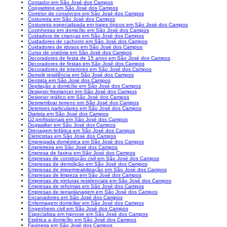
Contador em São José dos Campos
Copywriting em São José dos Campos
Corretor de consórcios em São José dos Campos
Costureira em São José dos Campos
Costureira especializada em trajes típicos em São José dos Campos
Cozinheiras em domicílio em São José dos Campos
Cuidadora de crianças em São José dos Campos
Cuidadores de cachorro em São José dos Campos
Cuidadores de idosos em São José dos Campos
Curso de oratória em São José dos Campos
Decoradores de festa de 15 anos em São José dos Campos
Decoradores de festas em São José dos Campos
Decoradores de interiores em São José dos Campos
Demolir residência em São José dos Campos
Dentista em São José dos Campos
Depilação a domicílio em São José dos Campos
Designer freelancer em São José dos Campos
Designer gráfico em São José dos Campos
Desmembrar terreno em São José dos Campos
Detetives particulares em São José dos Campos
Diarista em São José dos Campos
DJ profissionais em São José dos Campos
Dogwalker em São José dos Campos
Drenagem linfática em São José dos Campos
Eletricistas em São José dos Campos
Empregada doméstica em São José dos Campos
Empreiteira em São José dos Campos
Empresa de faxina em São José dos Campos
Empresas de construção civil em São José dos Campos
Empresas de demolição em São José dos Campos
Empresas de impermeabilização em São José dos Campos
Empresas de limpeza em São José dos Campos
Empresas de pinturas residenciais em São José dos Campos
Empresas de reformas em São José dos Campos
Empresas de terraplanagem em São José dos Campos
Encanadores em São José dos Campos
Enfermagem domiciliar em São José dos Campos
Engenheiro civil em São José dos Campos
Especialista em hipnose em São José dos Campos
Estética a domicílio em São José dos Campos
Faxineira em São José dos Campos