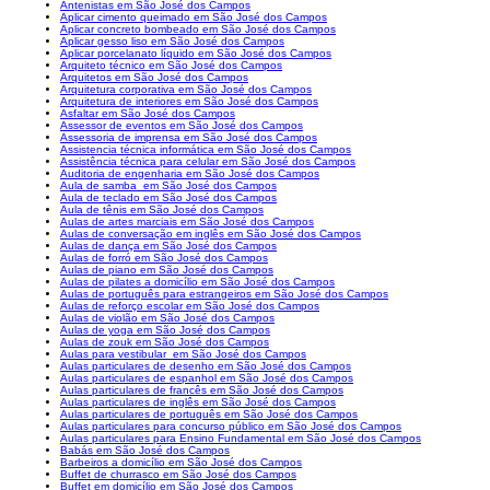
Antenistas em São José dos Campos
Aplicar cimento queimado em São José dos Campos
Aplicar concreto bombeado em São José dos Campos
Aplicar gesso liso em São José dos Campos
Aplicar porcelanato líquido em São José dos Campos
Arquiteto técnico em São José dos Campos
Arquitetos em São José dos Campos
Arquitetura corporativa em São José dos Campos
Arquitetura de interiores em São José dos Campos
Asfaltar em São José dos Campos
Assessor de eventos em São José dos Campos
Assessoria de imprensa em São José dos Campos
Assistencia técnica informática em São José dos Campos
Assistência técnica para celular em São José dos Campos
Auditoria de engenharia em São José dos Campos
Aula de samba em São José dos Campos
Aula de teclado em São José dos Campos
Aula de tênis em São José dos Campos
Aulas de artes marciais em São José dos Campos
Aulas de conversação em inglês em São José dos Campos
Aulas de dança em São José dos Campos
Aulas de forró em São José dos Campos
Aulas de piano em São José dos Campos
Aulas de pilates a domicílio em São José dos Campos
Aulas de português para estrangeiros em São José dos Campos
Aulas de reforço escolar em São José dos Campos
Aulas de violão em São José dos Campos
Aulas de yoga em São José dos Campos
Aulas de zouk em São José dos Campos
Aulas para vestibular em São José dos Campos
Aulas particulares de desenho em São José dos Campos
Aulas particulares de espanhol em São José dos Campos
Aulas particulares de francês em São José dos Campos
Aulas particulares de inglês em São José dos Campos
Aulas particulares de português em São José dos Campos
Aulas particulares para concurso público em São José dos Campos
Aulas particulares para Ensino Fundamental em São José dos Campos
Babás em São José dos Campos
Barbeiros a domicílio em São José dos Campos
Buffet de churrasco em São José dos Campos
Buffet em domicílio em São José dos Campos