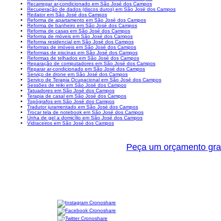
Recarregar ar-condicionado em São José dos Campos
Recuperação de dados (discos duros) em São José dos Campos
Redator em São José dos Campos
Reforma de apartamento em São José dos Campos
Reforma de banheiro em São José dos Campos
Reforma de casas em São José dos Campos
Reforma de móveis em São José dos Campos
Reforma residencial em São José dos Campos
Reformas de imóveis em São José dos Campos
Reformas de piscinas em São José dos Campos
Reformas de telhados em São José dos Campos
Reparação de computadores em São José dos Campos
Reparar ar-condicionado em São José dos Campos
Serviço de drone em São José dos Campos
Serviço de Terapia Ocupacional em São José dos Campos
Sessões de reiki em São José dos Campos
Tatuadores em São José dos Campos
Terapia de casal em São José dos Campos
Topógrafos em São José dos Campos
Tradutor juramentado em São José dos Campos
Trocar tela de notebook em São José dos Campos
Unha de gel a domicílio em São José dos Campos
Vidraceiros em São José dos Campos
Peça um orçamento gra