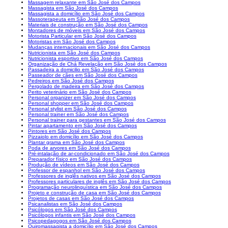
Massagem relaxante em São José dos Campos
Massagista em São José dos Campos
Massagista a domicílio em São José dos Campos
Massoterapeuta em São José dos Campos
Materiais de construção em São José dos Campos
Montadores de móveis em São José dos Campos
Motorista Particular em São José dos Campos
Motoristas em São José dos Campos
Mudanças internacionais em São José dos Campos
Nutricionista em São José dos Campos
Nutricionista esportivo em São José dos Campos
Organização de Chá Revelação em São José dos Campos
Passadeira a domicilio em São José dos Campos
Passeador de cães em São José dos Campos
Pedreiros em São José dos Campos
Pergolado de madeira em São José dos Campos
Perito veterinário em São José dos Campos
Personal organizer em São José dos Campos
Personal shopper em São José dos Campos
Personal stylist em São José dos Campos
Personal trainer em São José dos Campos
Personal trainer para gestantes em São José dos Campos
Pintar apartamento em São José dos Campos
Pintores em São José dos Campos
Pizzaiolo em domicílio em São José dos Campos
Plantar grama em São José dos Campos
Poda de arvores em São José dos Campos
Pré-intalação de ar-condicionado em São José dos Campos
Preparador físico em São José dos Campos
Produção de vídeos em São José dos Campos
Professor de espanhol em São José dos Campos
Professores de inglês nativos em São José dos Campos
Professores particulares de inglês em São José dos Campos
Programação neurolinguística em São José dos Campos
Projeto e construção de casa em São José dos Campos
Projetos de casas em São José dos Campos
Psicanalistas em São José dos Campos
Psicólogos em São José dos Campos
Psicólogos infantis em São José dos Campos
Psicopedagogos em São José dos Campos
Quiromassagista a domicílio em São José dos Campos