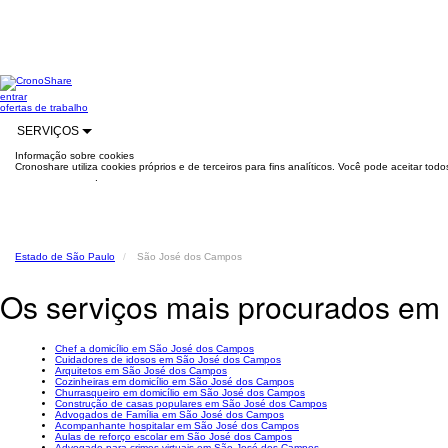
entrar
ofertas de trabalho
SERVIÇOS
Informação sobre cookies
Cronoshare utiliza cookies próprios e de terceiros para fins analíticos. Você pode aceitar to
mais informações
.
Estado de São Paulo
São José dos Campos
Os serviços mais procurados e
Chef a domicílio em São José dos Campos
Cuidadores de idosos em São José dos Campos
Arquitetos em São José dos Campos
Cozinheiras em domicílio em São José dos Campos
Churrasqueiro em domicílio em São José dos Campos
Construção de casas populares em São José dos Campos
Advogados de Família em São José dos Campos
Acompanhante hospitalar em São José dos Campos
Aulas de reforço escolar em São José dos Campos
Advogado para crimes virtuais em São José dos Campos