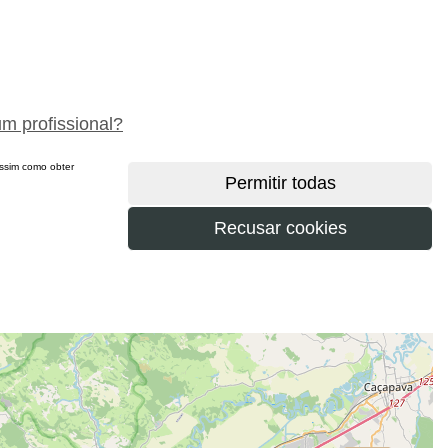
peça um orçamento gratuitamente
um profissional?
 assim como obter