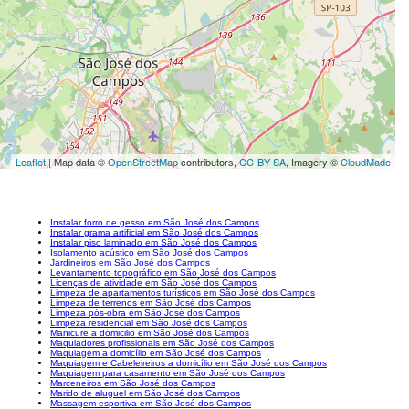
Leaflet
| Map data ©
OpenStreetMap
contributors,
CC-BY-SA
, Imagery ©
CloudMade
Instalar forro de gesso em São José dos Campos
Instalar grama artificial em São José dos Campos
Instalar piso laminado em São José dos Campos
Isolamento acústico em São José dos Campos
Jardineiros em São José dos Campos
Levantamento topográfico em São José dos Campos
Licenças de atividade em São José dos Campos
Limpeza de apartamentos turísticos em São José dos Campos
Limpeza de terrenos em São José dos Campos
Limpeza pós-obra em São José dos Campos
Limpeza residencial em São José dos Campos
Manicure a domicilio em São José dos Campos
Maquiadores profissionais em São José dos Campos
Maquiagem a domicílio em São José dos Campos
Maquiagem e Cabeleireiros a domicílio em São José dos Campos
Maquiagem para casamento em São José dos Campos
Marceneiros em São José dos Campos
Marido de aluguel em São José dos Campos
Massagem esportiva em São José dos Campos