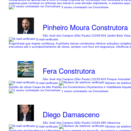
empresa para construir ou reformar seu imóvel é uma decisão importante, e estamos aqui 
3 vezes contratado na Cronoshare
Pinheiro Moura Construtora
São José dos Campos (São Paulo) 12209-004 Jardim Bela Vista
E-mail verificado
Engenharia que inspira confiança. A pinheiro moura construtora oferece soluções compl
executivos até o acompanhamento de obras, sempre com foco em segurança, eficiência e v
Fera Construtora
São José dos Campos (São Paulo) 12235-620 Parque Industrial
E-mail verificado
Número de telefone
Gestão de obras Casas de Alto Padrão em Condomínios Orçamentos e Viabilidade Arquite
1 vezes contratado na Cronoshare
Diego Damasceno
São José dos Campos (São Paulo) 12244-390 Urbanova
E-mail verificado
Número de telefone
Graduado em Arquitetura e Urbanismo, busca sempre na inovação, tecnologia e contempora