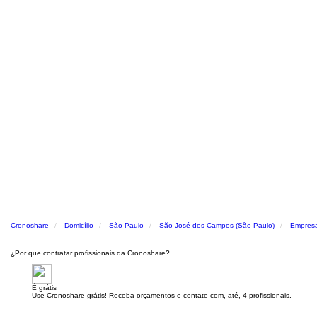
Cronoshare
Domicílio
São Paulo
São José dos Campos (São Paulo)
Empresa
¿Por que contratar profissionais da Cronoshare?
É grátis
Use Cronoshare grátis! Receba orçamentos e contate com, até, 4 profissionais.