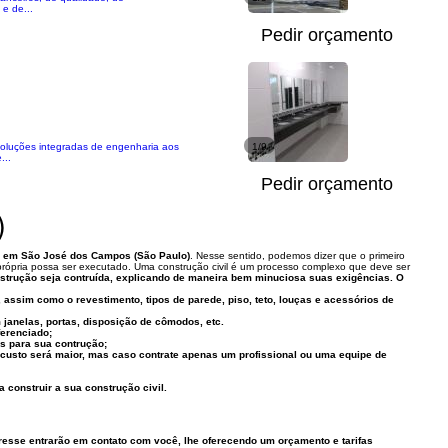
e de...
Pedir orçamento
soluções integradas de engenharia aos
1/9
...
Pedir orçamento
)
l em São José dos Campos (São Paulo)
. Nesse sentido, podemos dizer que o primeiro
l própria possa ser executado. Uma construção civil é um processo complexo que deve ser
nstrução seja contruída, explicando de maneira bem minuciosa suas exigências. O
assim como o revestimento, tipos de parede, piso, teto, louças e acessórios de
m janelas, portas, disposição de cômodos, etc.
ferenciado;
os para sua contrução;
u custo será maior, mas caso contrate apenas um profissional ou uma equipe de
construir a sua construção civil.
resse entrarão em contato com você, lhe oferecendo um orçamento e tarifas