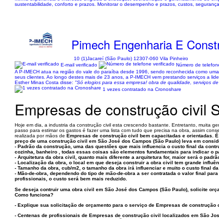
sustentabilidade, conforto e prazos. Monitorar o desempenho e prazos, custos, segurança
Pimech Engenharia E Const
10 (1)
Jacareí (São Paulo) 12307-060 Vila Pinheiro
E-mail verificado
Número de telefone
A P-IMECH atua na região do vale do paraíba desde 1996, sendo reconhecida como uma d
seus clientes. Ao longo destes mais de 23 anos, a P-IMECH vem prestando serviços a lid
Esther Minas Costa disse:
"Só elogios para essa empresa! obra de qualidade, serviços d
1 vezes contratado na Cronoshare
Empresas de construção civil
Hoje em dia, a industria da construção civil esta crescendo bastante. Entretanto, muita
passo para estimar os gastos é fazer uma lista com tudo que precisa na obra, assim conse
realizada por mãos de
Empresas de construção civil
bem capacitadas e orientadas. É
preço de uma construção civil em São José dos Campos (São Paulo) leva em consid
- Padrão da construção, uma das questões que mais influencia o custo final da cont
cozinha, banheiro , todas essas coisas são elementos fundamentais para indicar o p
- Arquitetura da obra civil, quanto mais diferente a arquitetura for, maior será o pa
- Localização da obra, o local em que deseja construir a obra civil tem grande influê
- Tamanho da obra, cub/m2, o tamanho da obra irá influenciar e muito o custo final d
- Mão-de-obra, dependendo do tipo de mão-de-obra a ser contratada o valor final pa
profissionais, o custo será bem mais reduzido.
Se deseja contruir uma obra civil em São José dos Campos (São Paulo), solicite orç
Como funciona?
- Explique sua solicitação de orçamento para o serviço de
Empresas de construção c
- Centenas de profissionais de Empresas de construção civil localizados em São Jo