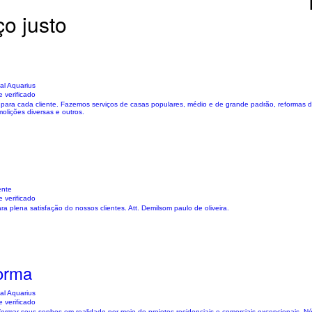
o justo
al Aquarius
 verificado
ara cada cliente. Fazemos serviços de casas populares, médio e de grande padrão, reformas de
molições diversas e outros.
ente
 verificado
ra plena satisfação do nossos clientes. Att. Demilsom paulo de oliveira.
forma
al Aquarius
 verificado
formar seus sonhos em realidade por meio de projetos residenciais e comerciais excepcionais.