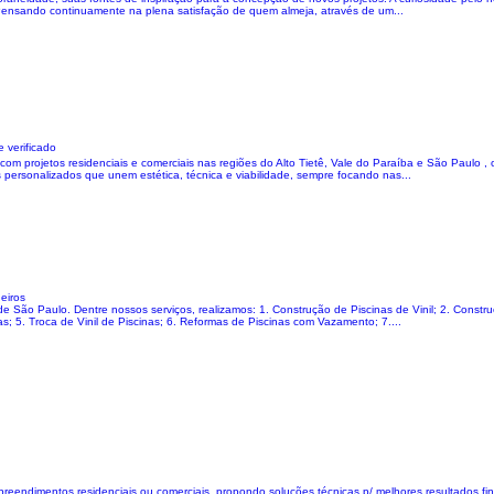
 Pensando continuamente na plena satisfação de quem almeja, através de um...
 verificado
com projetos residenciais e comerciais nas regiões do Alto Tietê, Vale do Paraíba e São Paulo
s personalizados que unem estética, técnica e viabilidade, sempre focando nas...
eiros
e São Paulo. Dentre nossos serviços, realizamos: 1. Construção de Piscinas de Vinil; 2. Constru
 5. Troca de Vinil de Piscinas; 6. Reformas de Piscinas com Vazamento; 7....
endimentos residenciais ou comerciais, propondo soluções técnicas p/ melhores resultados fin