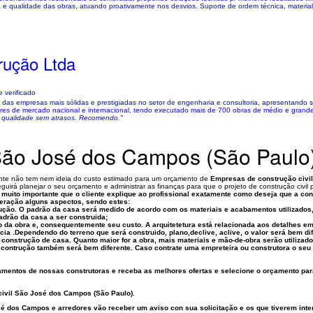
 e qualidade das obras, atuando proativamente nos desvios. Suporte de ordem técnica, material 
rução Ltda
 verificado
as empresas mais sólidas e prestigiadas no setor de engenharia e consultoria, apresentando 
eres de mercado nacional e internacional, tendo executado mais de 700 obras de médio e grande
e qualidade sem atrasos. Recomendo."
 São José dos Campos (São Paulo
 gente não tem nem ideia do custo estimado para um orçamento de
Empresas de construção civi
guirá planejar o seu orçamento e administrar as finanças para que o projeto de construção civi
 muito importante que o cliente explique ao profissional exatamente como deseja que a co
eração alguns aspectos, sendo estes:
rução. O padrão da casa será medido de acordo com os materiais e acabamentos utilizados, 
adrão da casa a ser construida;
drão da obra e, consequentemente seu custo. A arquitetetura está relacionada aos detalhes e
ncia .Dependendo do terreno que será construido, plano,declive, aclive, o valor será bem di
a construção de casa. Quanto maior for a obra, mais materiais e mão-de-obra serão utilizad
ra contrução também será bem diferente. Caso contrate uma empreteira ou construtora o se
amentos de nossas construtoras e receba as melhores ofertas e selecione o orçamento para 
ivil São José dos Campos (São Paulo)
.
sé dos Campos e arredores vão receber um aviso con sua solicitação e os que tiverem inte