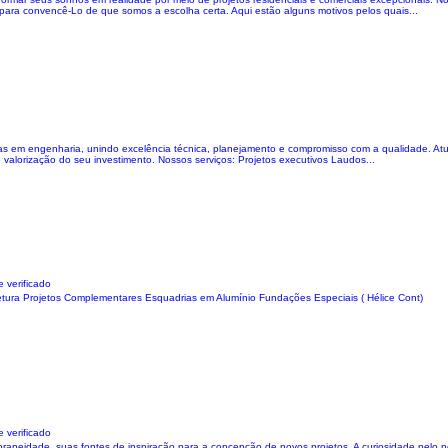
para convencê-Lo de que somos a escolha certa. Aqui estão alguns motivos pelos quais...
etas em engenharia, unindo excelência técnica, planejamento e compromisso com a qualidade. A
alorização do seu investimento. Nossos serviços: Projetos executivos Laudos...
 verificado
tura Projetos Complementares Esquadrias em Alumínio Fundações Especiais ( Hélice Cont)
 verificado
neidade, suas fontes de inspiração para a concepção de novos projetos. A curiosidade pelo no