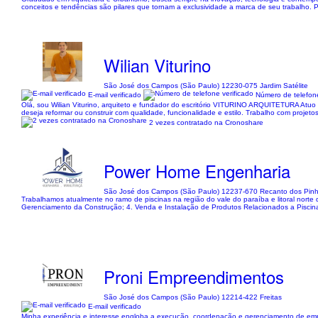
conceitos e tendências são pilares que tornam a exclusividade a marca de seu trabalho.
Wilian Viturino
São José dos Campos (São Paulo) 12230-075 Jardim Satélite
E-mail verificado
Número de telefone
Olá, sou Wilian Viturino, arquiteto e fundador do escritório VITURINO ARQUITETURA Atuo 
deseja reformar ou construir com qualidade, funcionalidade e estilo. Trabalho com projeto
2 vezes contratado na Cronoshare
Power Home Engenharia
São José dos Campos (São Paulo) 12237-670 Recanto dos Pinh
Trabalhamos atualmente no ramo de piscinas na região do vale do paraíba e litoral norte d
Gerenciamento da Construção; 4. Venda e Instalação de Produtos Relacionados a Piscinas;
Proni Empreendimentos
São José dos Campos (São Paulo) 12214-422 Freitas
E-mail verificado
Minha experiência e interesse engloba a execução, coordenação e gerenciamento de empre