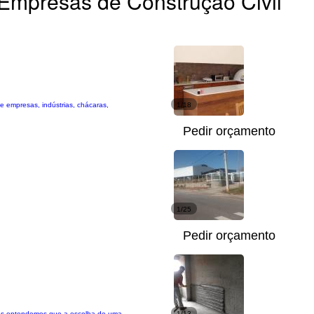
Empresas de Construção Civil
 empresas, indústrias, chácaras,
1/18
Pedir orçamento
1/25
Pedir orçamento
 Nós entendemos que a escolha de uma
1/13