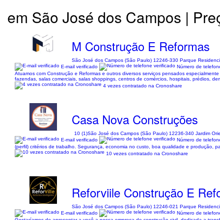
em São José dos Campos | Preç
M Construção E Reformas
São José dos Campos (São Paulo) 12246-330 Parque Residenci
E-mail verificado
Número de telefone
Atuamos com Construção e Reformas e outros diversos serviços pensados especialmente p
fazendas, salas comerciais, salas shoppings, centros de comércios, hospitais, prédios, de
4 vezes contratado na Cronoshare
Casa Nova Construções
10 (1)
São José dos Campos (São Paulo) 12236-340 Jardim Ori
E-mail verificado
Número de telefone
(perfil) critérios de trabalho. Segurança, economia no custo, boa qualidade e produção, pa
10 vezes contratado na Cronoshare
Reforviile Construção E Re
São José dos Campos (São Paulo) 12246-021 Parque Residenci
E-mail verificado
Número de telefone
Gostaríamos de apresentar a você a nossa empresa de construção civil, dedicada a trans