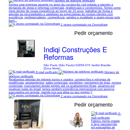
Número de telefone verificado
Somos uma empresa atuante no setor da construção civil voltada a atender a
demanda de obras e reformas comerciais, residenciais e condomínios. Temos como
meta dentro de nossa experiência ao longo de 10 anos, trabalhar de forma a
atender as necessidades e satisfazer as expectativas de nossos clientes com
excelência, profissionalismo, competência, rapidez e qualidade e assim prezar pelo
bom...
1 vezes contratado na Cronoshare
Pedir orçamento
Indiqi Construções E
Reformas
São Paulo (São Paulo) 02859-070 Jardim Brasília
(Zona Norte)
E-mail verificado
Número de
telefone verificado
Realizamos vistorias de imóveis novos e usados, construções e reformas de
residências, apartamentos, salas comerciais, escritórios, montagem de lojas, pontos
comerciais, executamos desde projeto até os acabamentos finais, atuamos em
qualquer parte do brasil, temos também experiência internacional com serviços
executados em angola, mande-nos sua idéia ou seu projeto,!!
2 vezes contratado na Cronoshare
Pedir orçamento
E-
mail verificado
Fabrico monto instalo
1/2
e faço manutenção
em esquadrias de