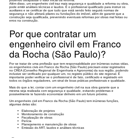
podendo ultrapassar o valor inicial da reforma.
Além disso, um engenheiro civil traz mais segurança e qualidade a reforma ou obra,
pode emitir análises técnicas e laudos. É o profissional qualificado para instruir os
auxiliares e se certificar de que tudo que está sendo feito seguirá normas de
segurança e não afetará pilares ou fundações do imóvel, além de garantir que a
construção seja qualificada, prevenindo eventuais reformas por obras mal feitas ou
erros na construção.
Por que contratar um
engenheiro civil em Franco
da Rocha (São Paulo)?
Por se tratar de uma profissão que tem responsabilidade por inúmeras outras vidas,
os engenheiros civis em Franco da Rocha (São Paulo) precisam estar registrados
no CREA (Conselho Regional de Engenharia e Agronomia) da sua região, podendo
inclusive ser verificado por qualquer um, no registro público do site regional. É
importante poder verificar se o profissional é de fato, certificado e registrado em
todos os órgãos reguladores, um sinal de boas práticas profissionais e qualidade.
Mais do que a lei, contar com um engenheiro civil na sua obra garante que a
mesma seja realizada com segurança e qualidade, evitando problemas e
possivelmente te fazendo economizar dinheiro em um futuro próximo.
Um engenheiro civil em Franco da Rocha (São Paulo) tem inúmeras funções,
algumas delas são:
Elaboração de projetos
Monitoramento de construção
Fiscalização de obras
Perícia
Planejamento e manutenção de obras
Emissão do ART, laudos e análises técnicas