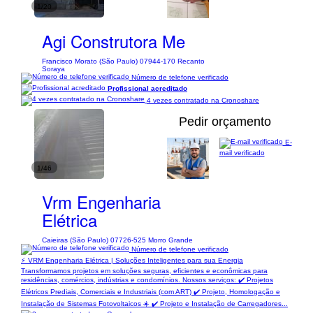
1/20
Agi Construtora Me
Francisco Morato (São Paulo) 07944-170 Recanto
Soraya
Número de telefone verificado
Profissional acreditado
4 vezes contratado na Cronoshare
Pedir orçamento
E-
mail verificado
1/46
Vrm Engenharia
Elétrica
Caieiras (São Paulo) 07726-525 Morro Grande
Número de telefone verificado
⚡ VRM Engenharia Elétrica | Soluções Inteligentes para sua Energia
Transformamos projetos em soluções seguras, eficientes e econômicas para
residências, comércios, indústrias e condomínios. Nossos serviços: ✔️ Projetos
Elétricos Prediais, Comerciais e Industriais (com ART) ✔️ Projeto, Homologação e
Instalação de Sistemas Fotovoltaicos ☀️ ✔️ Projeto e Instalação de Carregadores...