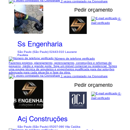
2 vezes contratado na Cronoshare
Pedir orçamento
E-
mail verificado
1/1
Ss Engenharia
São Paulo (São Paulo) 02443-010 Lauzane
Paulista
Número de telefone verificado
Fazemos projetos, planejamento, gerenciamento, construções e reformas de
pequeno, médio e grande porte. Seja um imóvel comercial ou residencial. Temos
uma equipe técnica de arquitetos e engenheiros qualificada para dar soluções
adequada para cada situação e fase da obra.
1 vezes contratado na Cronoshare
Pedir orçamento
E-
mail verificado
1/3
Acj Construções
São Paulo (São Paulo) 05207-090 Vila Caiúba