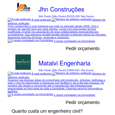
Jhn Construções
São Paulo (São Paulo) 05203-200 Vila Fanton
E-mail verificado
Número de
telefone verificado
A jhn construções é uma empresa que está no mercado desde 2009. Com o
objetivo de atender bem aos seus clientes, conta com uma equipe técnica
qualificada. Investe na capacitação de seus colaboradores promovendo seu
engajamento. Sua estrutura versátil permite atender a diversos nichos do mercado.
Apresenta soluções técnicas, racionais e coerentes.
2 vezes contratado na Cronoshare
Pedir orçamento
Matalvi Engenharia
São Paulo (São Paulo) 02860-001 Vila Souza
E-mail verificado
Número de
telefone verificado
Atuamos nas diversas áreas de engenharia civil construção, reformas, melhorias e
tudo o que for relacionado a estruturas que facilitem o dia a dia das pessoas. Os
projetos vão desde a concepção até a manutenção das infraestruturas
relacionadas ao bem estar de toda a sociedade. Fazemos serviços topográficos
também.
1 vezes contratado na Cronoshare
Pedir orçamento
Quanto custa um engenheiro civil?