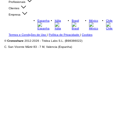
Profissionais
Clientes
Empresa
Espanha
Itália
Brasil
México
Chile
Termos e Condições de Uso
|
Política de Privacidade
|
Cookies
©
Cronoshare
2012-2026 - Tridea Labs S.L. (B98386022)
C. San Vicente Mártir 83 - 7 M, Valencia (Espanha)