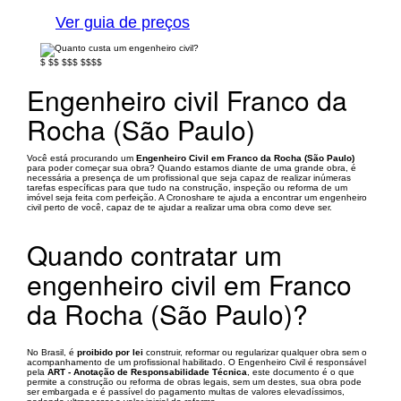
Ver guia de preços
$
$$
$$$
$$$$
Engenheiro civil Franco da
Rocha (São Paulo)
Você está procurando um
Engenheiro Civil em Franco da Rocha (São Paulo)
para poder começar sua obra? Quando estamos diante de uma grande obra, é
necessária a presença de um profissional que seja capaz de realizar inúmeras
tarefas específicas para que tudo na construção, inspeção ou reforma de um
imóvel seja feita com perfeição. A Cronoshare te ajuda a encontrar um engenheiro
civil perto de você, capaz de te ajudar a realizar uma obra como deve ser.
Quando contratar um
engenheiro civil em Franco
da Rocha (São Paulo)?
No Brasil, é
proibido por lei
construir, reformar ou regularizar qualquer obra sem o
acompanhamento de um profissional habilitado. O Engenheiro Civil é responsável
pela
ART - Anotação de Responsabilidade Técnica
, este documento é o que
permite a construção ou reforma de obras legais, sem um destes, sua obra pode
ser embargada e é passível do pagamento multas de valores elevadíssimos,