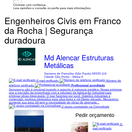
Contrate com confiança.
Leia opiniões e consulte os perfis para mais informações.
Engenheiros Civis em Franco
da Rocha | Segurança
duradoura
Md Alencar Estruturas
Metálicas
Santana de Parnaíba (São Paulo) 06535-110
Cidade São Pedro - Gleba A
E-mail verificado
Número de
telefone verificado
Profissional acreditado
Segurança não é opcional quando o assunto é estrutura metálica. Nossa empresa
une a precisão da engenharia com a robustez da fabricação industrial para
entregar obras impecáveis. O que fazemos por você: Galpões industriais e
comerciais: projetos otimizados para vãos livres e pé-Direito elevado. Mezaninos:
aumente sua área útil sem a necessidade de obras de alvenaria...
2 vezes contratado na Cronoshare
Pedir orçamento
E-
mail verificado