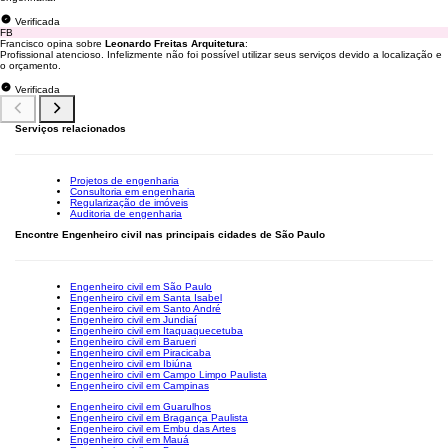
Verificada
FB
Francisco opina sobre
Leonardo Freitas Arquitetura
:
Profissional atencioso. Infelizmente não foi possível utilizar seus serviços devido a localização e
o orçamento.
Verificada
Serviços relacionados
Projetos de engenharia
Consultoria em engenharia
Regularização de imóveis
Auditoria de engenharia
Encontre Engenheiro civil nas principais cidades de São Paulo
Engenheiro civil em São Paulo
Engenheiro civil em Santa Isabel
Engenheiro civil em Santo André
Engenheiro civil em Jundiaí
Engenheiro civil em Itaquaquecetuba
Engenheiro civil em Barueri
Engenheiro civil em Piracicaba
Engenheiro civil em Ibiúna
Engenheiro civil em Campo Limpo Paulista
Engenheiro civil em Campinas
Engenheiro civil em Guarulhos
Engenheiro civil em Bragança Paulista
Engenheiro civil em Embu das Artes
Engenheiro civil em Mauá