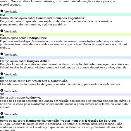
serviço. Suas análises foram excelentes, nos dando até informações extras para que
resolvêssemos...
Verificada
MM
Marília Marins opina sobre
Construtiva Soluções Engenharia
:
Eu gostei muito do que ele , me explicou dando orientações do desenvolvimento e
planejamento do meu terreno, está de parabéns .
Verificada
ML
Marcos opina sobre
Rodrigo Reis
:
O profissional Rodrigo Reis realizou um excelente serviço, com objetividade, simplicidade e
profissionalismo, atendendo a todas as minhas expectativas. Foi muito gratificante e eu fiquei
muito...
Verificada
GL
Gladys opina sobre
Douglas Willian
:
Douglas foi rápido e cortês no atendimento e demonstrou flexibilidade para agendar a visita ao
imóvel. Avaliação técnica foi abrangente e incluiu todos os pontos discutidos comigo, além de...
Verificada
BA
Breno opina sobre
Ev² Arquitetura E Construção
:
Elisa atendeu muito bem e foi de grande auxílio, contribuindo para êxito da visita técnica.
Verificada
SG
Sonia opina sobre
Autônomo
:
Felipe nos passou bastante segurança em relação aos pontos a serem trabalhados no imóvel, e
nos abriu a visão para avaliarmos se realmente valeria a pena investir na reforma ou venda do
imóvel....
Verificada
HB
Helvio opina sobre
Matrixcwb Manutenção Predial Industrial E Gestão De Serviços
:
A Enga. Carmen foi muito solicita e atenciosa. Entretanto, a minha instituição resolveu não
contratar os serviços de Fiscalização que seriam realizados por um profissional da árera de
engenharia.