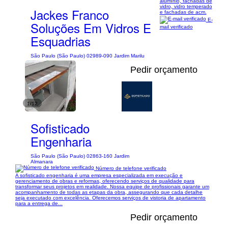
alumínio, fachadas de
vidro, vidro temperado
Jackes Franco
e fachadas de acm.
E-
Soluções Em Vidros E
mail verificado
Esquadrias
São Paulo (São Paulo) 02989-090 Jardim Marilu
Pedir orçamento
1/12
Sofisticado
Engenharia
São Paulo (São Paulo) 02863-160 Jardim
Almanara
Número de telefone verificado
A sofisticado engenharia é uma empresa especializada em execução e
gerenciamento de obras e reformas, oferecendo serviços de qualidade para
transformar seus projetos em realidade. Nossa equipe de profissionais garante um
acompanhamento de todas as etapas da obra, assegurando que cada detalhe
seja executado com excelência. Oferecemos serviços de vistoria de apartamento
para a entrega de...
Pedir orçamento