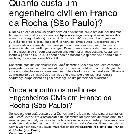
Quanto custa um
engenheiro civil em Franco
da Rocha (São Paulo)?
O preço de contar com um engenheiro ou engenheira civil é afetado por diversos
fatores. O principal fator, é claro, é o
tipo de serviço
para qual se necessita dos
serviços do engenheiro(a), mas vai influenciar também o tamanho do projeto,
duração do projeto, local onde será construído, entre outros. A presença de um
profissional na reforma de uma casa pequena não será o mesmo valor que na
construção de um prédio, por exemplo. Falando em cifras, o valor para contar com
um profissional de engenharia civil em uma reforma simples costuma custar em
média a partir de R$ 1500, dependendo do tamanho e quantidade de trabalho a
ser feito, pode ultrapassar R$ 9000.
Contando com um engenheiro civil, você garante que a obra seja feita conforme
planejado e evita eventuais manutenções devido a problemas na construção. Ter
toda a instalação elétrica e encanamento fiscalizado por um engenheiro, dificulta o
aparecimento de infiltrações e falhas de energia, por exemplo. Economia e
segurança proporcionadas pela presença de um profissional qualificado.
Onde encontro os melhores
Engenheiros Civis em Franco da
Rocha (São Paulo)?
Se isso é o que está buscando, a Cronoshare é o lugar perfeito para encontrá-los.
Aqui, você recebe até 4 orçamentos de diferentes profissionais de forma gratuita e
sem compromisso algum! Você ainda terá acesso aos seus perfis profissionais para
conhecer mais sobre seus trabalhos e conferir as avaliações de clientes anteriores.
Com a Cronoshare, ficou muito mais fácil encontrar
engenheiros civis em Franco
da Rocha (São Paulo)
.
Como funciona?