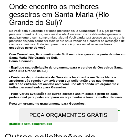
Onde encontro os melhores
gesseiros em Santa Maria (Rio
Grande do Sul)?
Se você está buscando por bons profissionais, a Cronoshare é o lugar perfeito
para encontrá-los. Aqui, você recebe até 4 orçamentos de diferentes gesseiros
gratuitamente e sem compromisso algum! Você ainda terá acesso aos seus perfis
profissionais para conhecer mais sobre seus trabalhos e conferir as avaliações de
clientes anteriores. Tudo isso para que você possa escolher os melhores
gesseiros perto de você.
Com Cronoshare, ficou muito mais fácil encontrar
gesseiros perto de mim em
Santa Maria (Rio Grande do Sul)
.
Como funciona?
- Explique sua solicitação de orçamento para o serviço de
Gesseiros Santa
Maria (Rio Grande do Sul)
.
- Centenas de profissionais de Gesseiros localizados em Santa Maria e
arredores vão receber um aviso con sua solicitação e os que tiverem
interesse entrarão em contato com você, lhe oferecendo um orçamento e
tarifas personalizadas para Gesseiros.
- Pode ver as avaliações de outros clientes assim como o perfil de cada
profissional para poder comparar os orçamentos e tomar a melhor decisão.
Peça um orçamento gratuitamente para
Gesseiros
.
é
gratuito e sem compromisso
Outras solicitações de