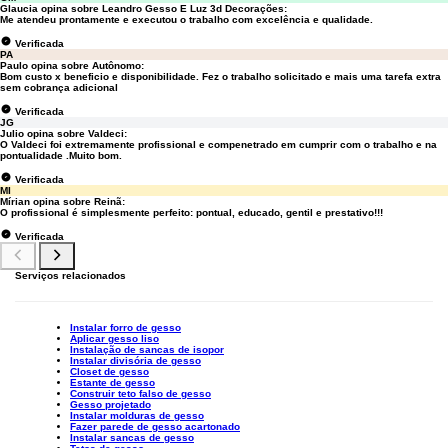
Glaucia opina sobre
Leandro Gesso E Luz 3d Decorações
:
Me atendeu prontamente e executou o trabalho com excelência e qualidade.
Verificada
PA
Paulo opina sobre
Autônomo
:
Bom custo x beneficio e disponibilidade. Fez o trabalho solicitado e mais uma tarefa extra
sem cobrança adicional
Verificada
JG
Julio opina sobre
Valdeci
:
O Valdeci foi extremamente profissional e compenetrado em cumprir com o trabalho e na
pontualidade .Muito bom.
Verificada
MI
Mírian opina sobre
Reinã
:
O profissional é simplesmente perfeito: pontual, educado, gentil e prestativo!!!
Verificada
Serviços relacionados
Instalar forro de gesso
Aplicar gesso liso
Instalação de sancas de isopor
Instalar divisória de gesso
Closet de gesso
Estante de gesso
Construir teto falso de gesso
Gesso projetado
Instalar molduras de gesso
Fazer parede de gesso acartonado
Instalar sancas de gesso