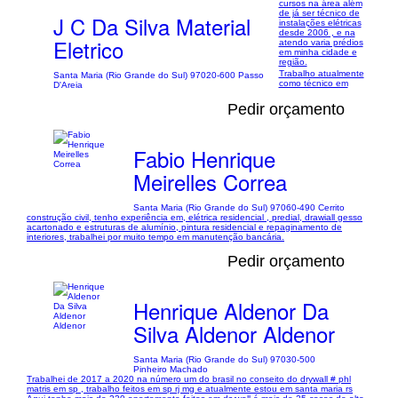
cursos na área além
de já ser técnico de
J C Da Silva Material
instalações elétricas
desde 2006 , e na
Eletrico
atendo varia prédios
em minha cidade e
região.
Trabalho atualmente
Santa Maria (Rio Grande do Sul) 97020-600 Passo
como técnico em
D'Areia
Pedir orçamento
Fabio Henrique
Meirelles Correa
Santa Maria (Rio Grande do Sul) 97060-490 Cerrito
construção civil, tenho experiência em, elétrica residencial , predial, drawiall gesso
acartonado e estruturas de alumínio, pintura residencial e repaginamento de
interiores, trabalhei por muito tempo em manutenção bancária.
Pedir orçamento
Henrique Aldenor Da
Silva Aldenor Aldenor
Santa Maria (Rio Grande do Sul) 97030-500
Pinheiro Machado
Trabalhei de 2017 a 2020 na número um do brasil no conseito do drywall # phl
matris em sp , trabalho feitos em sp rj mg e atualmente estou em santa maria rs