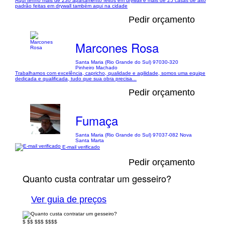
Aqui tenho mais de 230 apartamento feitos em drywall é mais de 25 casas de alto
padrão feitas em drywall também aqui na cidade
Pedir orçamento
Marcones Rosa
Santa Maria (Rio Grande do Sul) 97030-320
Pinheiro Machado
Trabalhamos com excelência, capricho, qualidade e agilidade, somos uma equipe
dedicada e qualificada, tudo que sua obra precisa...
Pedir orçamento
Fumaça
Santa Maria (Rio Grande do Sul) 97037-082 Nova
Santa Marta
E-mail verificado
Pedir orçamento
Quanto custa contratar um gesseiro?
Ver guia de preços
$
$$
$$$
$$$$