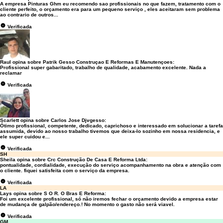
A empresa Pinturas Ghm eu recomendo sao profissionais no que fazem, tratamento com o
cliente perfeito, o orçamento era para um pequeno serviço , eles aceitaram sem problema
ao contrario de outros...
Verificada
Raul opina sobre
Patrik Gesso Construçao E Reformas E Manutençoes
:
Profissional super gabaritado, trabalho de qualidade, acabamento excelente. Nada a
reclamar
Verificada
Scarlett opina sobre
Carlos Jose Djvgesso
:
Ótimo profissional, competente, dedicado, caprichoso e interessado em solucionar a tarefa
assumida, devido ao nosso trabalho tivemos que deixa-lo sozinho em nossa residencia, e
ele super cuidou e...
Verificada
SH
Sheila opina sobre
Crc Construção De Casa E Reforma Ltda
:
pontualidade, cordialidade, execução do serviço acompanhamento na obra e atenção com
o cliente. fiquei satisfeita com o serviço da empresa.
Verificada
LA
Lays opina sobre
S O R. O Bras E Reforma
:
Foi um excelente profissional, só não iremos fechar o orçamento devido a empresa estar
de mudança de galpão/endereço.! No momento o gasto não será viavel.
Verificada
GM