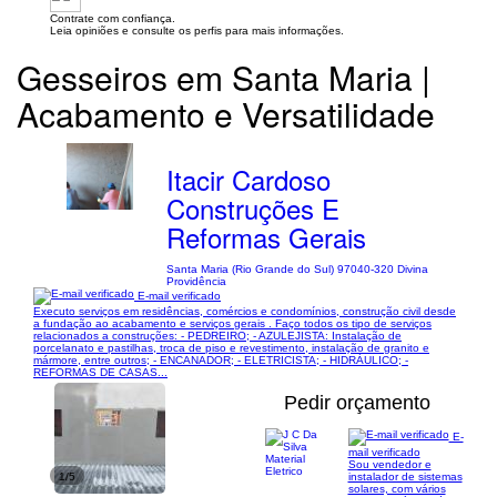
Contrate com confiança.
Leia opiniões e consulte os perfis para mais informações.
Gesseiros em Santa Maria |
Acabamento e Versatilidade
Itacir Cardoso
Construções E
Reformas Gerais
Santa Maria (Rio Grande do Sul) 97040-320 Divina
Providência
E-mail verificado
Executo serviços em residências, comércios e condomínios, construção civil desde
a fundação ao acabamento e serviços gerais . Faço todos os tipo de serviços
relacionados a construções: - PEDREIRO; - AZULEJISTA: Instalação de
porcelanato e pastilhas, troca de piso e revestimento, instalação de granito e
mármore, entre outros; - ENCANADOR; - ELETRICISTA; - HIDRÁULICO; -
REFORMAS DE CASAS...
Pedir orçamento
E-
mail verificado
Sou vendedor e
1/5
instalador de sistemas
solares, com vários