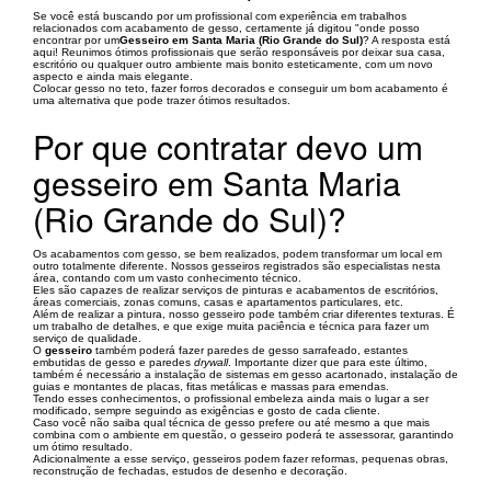
Se você está buscando por um profissional com experiência em trabalhos
relacionados com acabamento de gesso, certamente já digitou "onde posso
encontrar por um
Gesseiro em Santa Maria (Rio Grande do Sul)
? A resposta está
aqui! Reunimos ótimos profissionais que serão responsáveis por deixar sua casa,
escritório ou qualquer outro ambiente mais bonito esteticamente, com um novo
aspecto e ainda mais elegante.
Colocar gesso no teto, fazer forros decorados e conseguir um bom acabamento é
uma alternativa que pode trazer ótimos resultados.
Por que contratar devo um
gesseiro em Santa Maria
(Rio Grande do Sul)?
Os acabamentos com gesso, se bem realizados, podem transformar um local em
outro totalmente diferente. Nossos gesseiros registrados são especialistas nesta
área, contando com um vasto conhecimento técnico.
Eles são capazes de realizar serviços de pinturas e acabamentos de escritórios,
áreas comerciais, zonas comuns, casas e apartamentos particulares, etc.
Além de realizar a pintura, nosso gesseiro pode também criar diferentes texturas. É
um trabalho de detalhes, e que exige muita paciência e técnica para fazer um
serviço de qualidade.
O
gesseiro
também poderá fazer paredes de gesso sarrafeado, estantes
embutidas de gesso e paredes
drywall
. Importante dizer que para este último,
também é necessário a instalação de sistemas em gesso acartonado, instalação de
guias e montantes de placas, fitas metálicas e massas para emendas.
Tendo esses conhecimentos, o profissional embeleza ainda mais o lugar a ser
modificado, sempre seguindo as exigências e gosto de cada cliente.
Caso você não saiba qual técnica de gesso prefere ou até mesmo a que mais
combina com o ambiente em questão, o gesseiro poderá te assessorar, garantindo
um ótimo resultado.
Adicionalmente a esse serviço, gesseiros podem fazer reformas, pequenas obras,
reconstrução de fechadas, estudos de desenho e decoração.