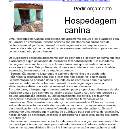
Pedir orçamento
Hospedagem
canina
1/8
Uma Hospedagem Canina proporciona um alojamento seguro e de qualidade para
seu animal de estimação. Nossos serviços são prestados por cuidadores de
cachorros que alojam o seu animal de estimação em suas próprias casas,
oferecendo a atenção e os cuidados necessários que um hotelzinho para cachorro
convencional não pode oferecer.
Os cuidadores passeiam diariamente com os cachorros e seguem de forma rigorosa
a alimentação que os animais de estimação têm habitualmente. Os cuidadores
conseguem se conectar com o cachorro e fazer com que se sintam como se
estivesse em casa. Tais profissionais, durante os cuidados com o seu animal de
estimação, levam em conta os seguintes pontos:
- Sempre irão manter o lugar onde o cachorro dorme limpo e desinfetado;
- Irão vigiar a climatação para que o cachorro não passe frio e nem calor;
- A alimentação do animal é dada segundo as indicações do dono e a comida
também é dada por ele, a fim que o animal de estimação siga a mesma
alimentação e dieta que estão acostumados em seu dia-a-dia.
Em todo caso, a hospedagem canina também pode proporcionar alimentos de alta
qualidade para o seu cachorro se assim desejar. Caso o seu cachorro precise de
alguma alimentação especial ou algum tratamento específico, por favor nos
especifique essas necessidades para que possamos tomar as devidas
providências. Vale ressaltar que a atenção é personalizada e 24 horas. Se seu
animal de estimação necessita de um tratamento médico, comprometemo-nos em
dar a medicação na hora e doses informadas pelo dono do cachorro. Se está
procurando uma hospedagem canina de qualidade para seu animal de estimação,
nosso serviço de hotel para cachorro te proporciona o lugar ideal parao seu animal
de estimação.
Informe-se sem compromisso e até 4 cuidadores de sua região entrarão em contato
com você para te dar um preço personalizado. Nossos cuidadores podem enviar
fotos e mensagens diárias a fim de lhe informar como está o seu cachorro a todo