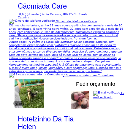
Cãomiada Care
8,6 (5)
Joinville (Santa Catarina) 89212-703 Santa
Catarina
Número de telefone verificado
Olá, me chamo larissa, tenho 22 anos com experiências com animais a mais de 10
anos, certificada. E com minha noiva vitória, 32 anos com experiência a mais de 15
anos, com certificados, cursos de adestramento, formamos a empresa cãomiada
care. Oferecemos serviços especializados para o cuidado do seu pet, com total
carinho e dedicação! Nossos serviços incluem: Pet sitter (com e...
Juniair disse:
"A Vitória e Larissa são profissionais de altíssimo gabarito, com
competência excepcional e com qualidades raras de encontrar neste nicho de
trabalho que é o respeito e amor incondicional pelos animais. Deixei duas gatas,
uma com câncer, tomando diversos remédios, inclusive de hora em hora e que em
casa eu dava comida na boca, pois só queria ficar na cama, com as meninas
estava comendo sozinha e andando conforme os vídeos enviados diariamente, o
que nos deixou muito mais tranquilos pra aproveitar a viagem. Cumpriram
rigorosamente os horários para levá-la à Clínica de tratamento com quimioterapia.
O local é muito limpo, amplo, agradável e com segurança total. Gratidão imensa a
estas duas profissionais que verdadeiramente amam o que fazem."
13 vezes contratado na Cronoshare
Pedir orçamento
E-
mail verificado
1/30
Hotelzinho Da Tia
Helen