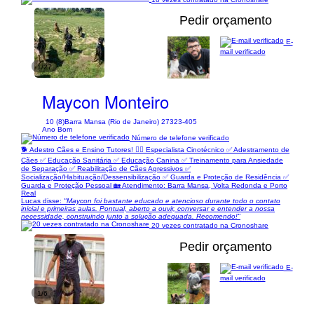
Pedir orçamento
E-
mail verificado
1/27
Maycon Monteiro
10 (8)
Barra Mansa (Rio de Janeiro) 27323-405
Ano Bom
Número de telefone verificado
🐕 Adestro Cães e Ensino Tutores! 🐕‍🦺 Especialista Cinotécnico ✅️ Adestramento de
Cães ✅️ Educação Sanitária ✅️ Educação Canina ✅️ Treinamento para Ansiedade
de Separação ✅️ Reabilitação de Cães Agressivos ✅️
Socialização/Habituação/Dessensibilização ✅️ Guarda e Proteção de Residência ✅️
Guarda e Proteção Pessoal 🏡 Atendimento: Barra Mansa, Volta Redonda e Porto
Real
Lucas disse:
"Maycon foi bastante educado e atencioso durante todo o contato
inicial e primeiras aulas. Pontual, aberto a ouvir, conversar e entender a nossa
necessidade, construindo junto a solução adequada. Recomendo!"
20 vezes contratado na Cronoshare
Pedir orçamento
E-
mail verificado
1/6