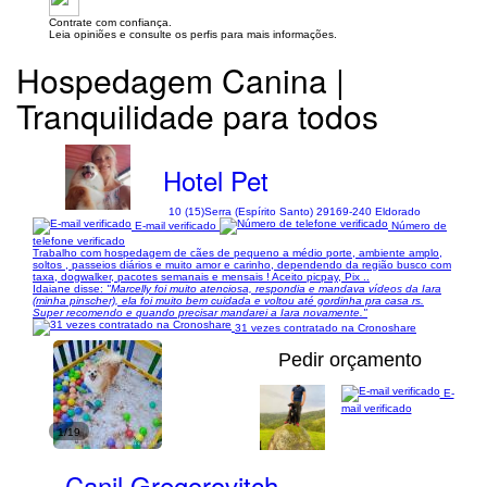
Contrate com confiança.
Leia opiniões e consulte os perfis para mais informações.
Hospedagem Canina |
Tranquilidade para todos
Hotel Pet
10 (15)
Serra (Espírito Santo) 29169-240 Eldorado
E-mail verificado
Número de
telefone verificado
Trabalho com hospedagem de cães de pequeno a médio porte, ambiente amplo,
soltos , passeios diários e muito amor e carinho, dependendo da região busco com
taxa, dogwalker, pacotes semanais e mensais ! Aceito picpay, Pix ..
Idaiane disse:
"Marcelly foi muito atenciosa, respondia e mandava vídeos da Iara
(minha pinscher), ela foi muito bem cuidada e voltou até gordinha pra casa rs.
Super recomendo e quando precisar mandarei a Iara novamente."
31 vezes contratado na Cronoshare
Pedir orçamento
E-
mail verificado
1/19
Canil Gregorovitch