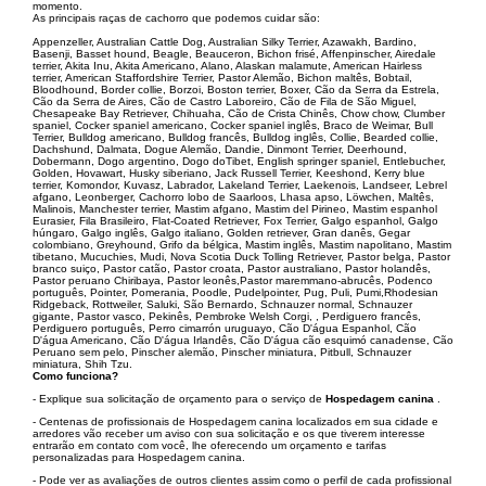
momento.
As principais raças de cachorro que podemos cuidar são:
Appenzeller, Australian Cattle Dog, Australian Silky Terrier, Azawakh, Bardino,
Basenji, Basset hound, Beagle, Beauceron, Bichon frisé, Affenpinscher, Airedale
terrier, Akita Inu, Akita Americano, Alano, Alaskan malamute, American Hairless
terrier, American Staffordshire Terrier, Pastor Alemão, Bichon maltês, Bobtail,
Bloodhound, Border collie, Borzoi, Boston terrier, Boxer, Cão da Serra da Estrela,
Cão da Serra de Aires, Cão de Castro Laboreiro, Cão de Fila de São Miguel,
Chesapeake Bay Retriever, Chihuaha, Cão de Crista Chinês, Chow chow, Clumber
spaniel, Cocker spaniel americano, Cocker spaniel inglês, Braco de Weimar, Bull
Terrier, Bulldog americano, Bulldog francês, Bulldog inglês, Collie, Bearded collie,
Dachshund, Dalmata, Dogue Alemão, Dandie, Dinmont Terrier, Deerhound,
Dobermann, Dogo argentino, Dogo doTibet, English springer spaniel, Entlebucher,
Golden, Hovawart, Husky siberiano, Jack Russell Terrier, Keeshond, Kerry blue
terrier, Komondor, Kuvasz, Labrador, Lakeland Terrier, Laekenois, Landseer, Lebrel
afgano, Leonberger, Cachorro lobo de Saarloos, Lhasa apso, Löwchen, Maltês,
Malinois, Manchester terrier, Mastim afgano, Mastim del Pirineo, Mastim espanhol
Eurasier, Fila Brasileiro, Flat-Coated Retriever, Fox Terrier, Galgo espanhol, Galgo
húngaro, Galgo inglês, Galgo italiano, Golden retriever, Gran danês, Gegar
colombiano, Greyhound, Grifo da bélgica, Mastim inglês, Mastim napolitano, Mastim
tibetano, Mucuchies, Mudi, Nova Scotia Duck Tolling Retriever, Pastor belga, Pastor
branco suiço, Pastor catão, Pastor croata, Pastor australiano, Pastor holandês,
Pastor peruano Chiribaya, Pastor leonês,Pastor maremmano-abrucês, Podenco
português, Pointer, Pomerania, Poodle, Pudelpointer, Pug, Puli, Pumi,Rhodesian
Ridgeback, Rottweiler, Saluki, São Bernardo, Schnauzer normal, Schnauzer
gigante, Pastor vasco, Pekinês, Pembroke Welsh Corgi, , Perdiguero francês,
Perdiguero português, Perro cimarrón uruguayo, Cão D'água Espanhol, Cão
D'água Americano, Cão D'água Irlandês, Cão D'água cão esquimó canadense, Cão
Peruano sem pelo, Pinscher alemão, Pinscher miniatura, Pitbull, Schnauzer
miniatura, Shih Tzu.
Como funciona?
- Explique sua solicitação de orçamento para o serviço de
Hospedagem canina
.
- Centenas de profissionais de Hospedagem canina localizados em sua cidade e
arredores vão receber um aviso con sua solicitação e os que tiverem interesse
entrarão em contato com você, lhe oferecendo um orçamento e tarifas
personalizadas para Hospedagem canina.
- Pode ver as avaliações de outros clientes assim como o perfil de cada profissional