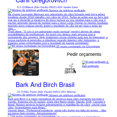
9,3 (23)
Mauá (São Paulo) 09321-620 Jardim Zaira
Número de telefone verificado
Me chamo Leonardo Marques sou adestrador de cães formado pela força aérea
brasileira desde 2018 trabalho com cães de 2014. Todas as aulas que eu faço tem
que ser a domicílio à presença do dono porque eu vou mostrar para o cão que é
preciso aprender depois de mostrar para o dono como chegar no mesmo resultado
fazendo dono praticar sendo assim o resultado do cão vai ser para o resto da
vida....
Thais disse:
"O Léo é um adestrador muito pontual, gentil e dentro de várias
possibilidades de profissionais, foi quem nos deixou mais seguras com a
contratação dos serviços. Hoje realizamos nossa primeira aula que foi impecável, e
nossa cachorra já aprendeu a obedecer quando falamos não! Adoramos, e
estamos super empolgadas com o resultado do pacote contratado"
65 vezes contratado na Cronoshare
Pedir orçamento
E-
mail verificado
1/4
Bark And Birch Brasil
10 (7)
São Paulo (São Paulo) 04521-001 Moema
Número de telefone verificado
Bark and Birch é a maior prestadora de serviços para cães operando em todo o
mundo. Estamos em 20 países, entre eles Reino Unido, Irlanda, EUA, Canadá e
Brasil. Nossos serviços incluem adestramento e reabilitação de cães, creche para
cães, hospedagem para férias."
Vicente disse:
"Profissional excelente, ainda não fechei por falta de tempo… Mas
em breve farei contato. Atenciosamente"
18 vezes contratado na Cronoshare