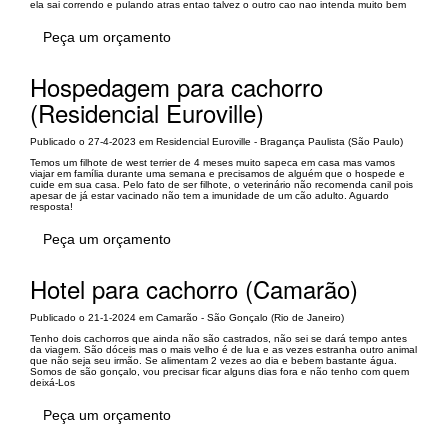
ela sai correndo e pulando atras entao talvez o outro cao nao intenda muito bem
Peça um orçamento
Hospedagem para cachorro
(Residencial Euroville)
Publicado o 27-4-2023 em Residencial Euroville - Bragança Paulista (São Paulo)
Temos um filhote de west terrier de 4 meses muito sapeca em casa mas vamos
viajar em família durante uma semana e precisamos de alguém que o hospede e
cuide em sua casa. Pelo fato de ser filhote, o veterinário não recomenda canil pois
apesar de já estar vacinado não tem a imunidade de um cão adulto. Aguardo
resposta!
Peça um orçamento
Hotel para cachorro (Camarão)
Publicado o 21-1-2024 em Camarão - São Gonçalo (Rio de Janeiro)
Tenho dois cachorros que ainda não são castrados, não sei se dará tempo antes
da viagem. São dóceis mas o mais velho é de lua e as vezes estranha outro animal
que não seja seu irmão. Se alimentam 2 vezes ao dia e bebem bastante água.
Somos de são gonçalo, vou precisar ficar alguns dias fora e não tenho com quem
deixá-Los
Peça um orçamento