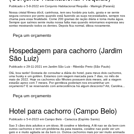
Publicado o 5-9-2022 em Conjunto Habitacional Requião - Maringá (Paraná)
Nossa cristal fêmea dócil, carinhosa, tem seu horário pra tudo, gosta e se sente
segura conosco por perto quando está fazendo as suas necessidades, sempre nos
chama para essa finalidade. Come 200 gramas de ração diária e toma muita água.
Sempre que saímos sente muita nossa falta mas quando retornamos expressa seu
sorriso mostrando todos os dentes. Depois fica normal, diboa novamente.
Peça um orçamento
Hospedagem para cachorro (Jardim
São Luiz)
Publicado o 29-11-2021 em Jardim São Luiz - Ribeirão Preto (São Paulo)
Olá, boa tarde! Gostaria de consultar a diária do hotel, para meus dois cachorros,
uma husky e um golden. Estamos com viagem marcada para 7 dias, no mês de
maio de 2022. Hoje os cachorros são filhotes possuem dois meses, até a viagem
estarão aprox com 7 meses. Por gentileza poderiam nos encaminhar um
orçamento? E se reservando com antecedência há algum desconto? Att, Carolina...
Peça um orçamento
Hotel para cachorro (Campo Belo)
Publicado o 5-4-2023 em Campo Belo - Cariacica (Espírito Santo)
Sao 3 cães dois adultos e um idoso, lili coraline e liderberg. A lili nao se da bem com
outros cachorros e tem um problema da pata traseira, coraline nao pode ver um
gato e e muito agitada se da bem co. Outroa cachorros mais por ser muito animada