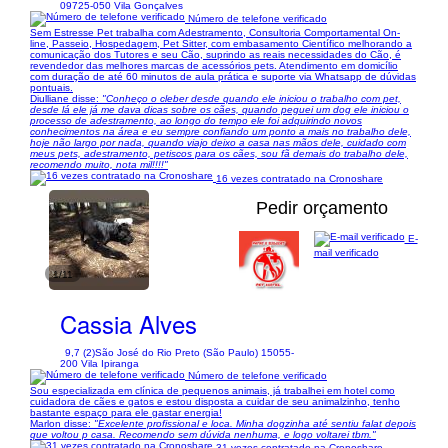
09725-050 Vila Gonçalves
Número de telefone verificado
Sem Estresse Pet trabalha com Adestramento, Consultoria Comportamental On-
line, Passeio, Hospedagem, Pet Sitter, com embasamento Científico melhorando a
comunicação dos Tutores e seu Cão, suprindo as reais necessidades do Cão, é
revendedor das melhores marcas de acessórios pets. Atendimento em domicílio
com duração de até 60 minutos de aula prática e suporte via Whatsapp de dúvidas
pontuais.
Diulliane disse:
"Conheço o cleber desde quando ele iniciou o trabalho com pet,
desde lá ele já me dava dicas sobre os cães, quando peguei um dog ele iniciou o
processo de adestramento, ao longo do tempo ele foi adquirindo novos
conhecimentos na área e eu sempre confiando um ponto a mais no trabalho dele,
hoje não largo por nada, quando viajo deixo a casa nas mãos dele, cuidado com
meus pets, adestramento, petiscos para os cães, sou fã demais do trabalho dele,
recomendo muito, nota mil!!!!"
16 vezes contratado na Cronoshare
Pedir orçamento
E-
mail verificado
1/11
Cassia Alves
9,7 (2)
São José do Rio Preto (São Paulo) 15055-
200 Vila Ipiranga
Número de telefone verificado
Sou especializada em clínica de pequenos animais, já trabalhei em hotel como
cuidadora de cães e gatos e estou disposta a cuidar de seu animalzinho, tenho
bastante espaço para ele gastar energia!
Marlon disse:
"Excelente profissional e loca. Minha dogzinha até sentiu falat depois
que voltou p casa. Recomendo sem dúvida nenhuma, e logo voltarei tbm."
31 vezes contratado na Cronoshare