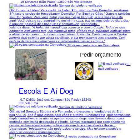
10 (3)
Araras (São Paulo) 13600-640 Vila Bressan
Número de telefone verificado
Olá! Eu sou a Helen! Para os 🐶, tia Helen ♥️ Eu moro no São Benedito, em Araras
SP, faço o serviço de Hospedagem Domiciliar, Pet Sitter de Cães / Gatos e também
sou Dog Walker. Para você, tutor, que quer viajar tranquilo, a sua solução está
aqui! Você deixa o seu aumiguinho em minha casa, traz os itens dele do dia a dia,
e aqui ele passará dias tranquilos e confortáveis, recebendo...
Iorlanda disse:
"A Helen foi maravilhosa conosco e com o Cookie. Todos os dias
enquanto estávamos fora, ela mandava fotos, vídeos dele, mandava notícias sobre
a alimentação, sono … e todas outras coisas do dia dia. Contamos que o Cookie
preferia ficar sozinho por ainda ser filhote, e ela prontamente nos atendeu. Com
certeza deixaremos outras vezes e recomendaremos aos amigos."
10 vezes contratado na Cronoshare
Pedir orçamento
E-
mail verificado
1/30
Escola E Aí Dog
9,7 (2)
São José dos Campos (São Paulo) 12243-
080 Vila Ema
Número de telefone verificado
Olá, muito! Somos a Bárbara e o Fernando, professores e fundadores da E aí,
dog? A E ai, dog é uma escola para cães e tutores. Fundamos ela, pois somos uma
dupla neurodivergente não só apaixonados por dogs, mas fizemos disso nossa
profissão com muita dedicação e estudo. Somos fascinados por comportamento
canino, ambos adestradores profissionais que buscamos através desse...
Victor disse:
"Infelizmente não pude utilizar o serviço. Mas fui bem atendido e
recebi os devidos esclarecimentos."
8 vezes contratado na Cronoshare