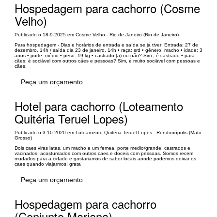
Hospedagem para cachorro (Cosme
Velho)
Publicado o 18-9-2025 em Cosme Velho - Rio de Janeiro (Rio de Janeiro)
Para hospedagem - Dias e horários de entrada e saída se já tiver: Entrada: 27 de
dezembro, 14h / saída dia 23 de janeiro, 14h • raça: srd • gênero: macho • idade: 3
anos • porte: médio • peso: 19 kg • castrado (a) ou não? Sim , é castrado • para
cães: é sociável com outros cães e pessoas? Sim, é muito sociável com pessoas e
cães.
Peça um orçamento
Hotel para cachorro (Loteamento
Quitéria Teruel Lopes)
Publicado o 3-10-2020 em Loteamento Quitéria Teruel Lopes - Rondonópolis (Mato
Grosso)
Dois caes viras latas, um macho e um femea, porte medio/grande, castrados e
vacinados, acostumados com outros caes e doceis com pessoas. Somos recem
mudados para a cidade e gostariamos de saber locais aonde podemos deixar os
caes quando viajarmos! grata
Peça um orçamento
Hospedagem para cachorro
(Conjunto Mariana)