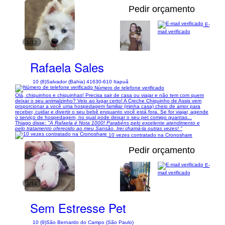
Pedir orçamento
E-
mail verificado
1/12
Rafaela Sales
10 (8)
Salvador (Bahia) 41630-610 Itapuã
Número de telefone verificado
Olá, chiquinhos e chiquinhas! Precisa sair de casa ou viajar e não tem com quem
deixar o seu animalzinho? Veio ao lugar certo! A Creche Chiquinho de Assis vem
proporcionar a você uma hospedagem familiar (minha casa) cheio de amor para
receber, cuidar e divertir o seu bebê enquanto você está fora. Se for viajar, agende
o serviço de hospedagem, no qual pode deixar o seu pet comigo quantas...
Thiago disse:
"A Rafaela é Nota 1000! Parabéns pelo excelente atendimento e
pelo tratamento oferecido ao meu Sansão. Irei chamá-la outras vezes! "
10 vezes contratado na Cronoshare
Pedir orçamento
E-
mail verificado
1/14
Sem Estresse Pet
10 (9)
São Bernardo do Campo (São Paulo)