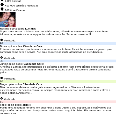
4.8/5 estrelas
+13.000 opiniões recebidas
100% verificadas
Rosana opina sobre
Luciana
:
Super atenciosa e carinhosa com seus hóspedes, além de nos manter sempre muito bem
informada, através de whatsapp e fotos do nosso cão. Super recomendo!!!!
Verificada
BR
Bruna opina sobre
Cãomiada Care
:
Entraram em contato prontamente e atenderam muito bem. Fiz minha reserva e aguardo para
confirmar como será o serviço. Até aqui as meninas muito atenciosas no atendimento.
Verificada
JU
Juniair opina sobre
Cãomiada Care
:
A Vitória e Larissa são profissionais de altíssimo gabarito, com competência excepcional e com
qualidades raras de encontrar neste nicho de trabalho que é o respeito e amor incondicional
pelos...
Verificada
DP
Diego opina sobre
Cãomiada Care
:
Não poderia ter deixado minha gata em um lugar melhor, a Vitoria e a Larissa foram
extremamente atenciosas com a Lu, sempre mandando vídeos e informando como estava a
nossa gatinha. Ambiente...
Verificada
FD
Fabio opina sobre
Juceli
:
Fui de uma felicidade enorme em encontrar a dona Juceli e seu esposo, pois estávamos pra
viajar e não tínhamos nos planejado em deixar nosso doguinho Mike. Ela entrou em contato
conosco e se...