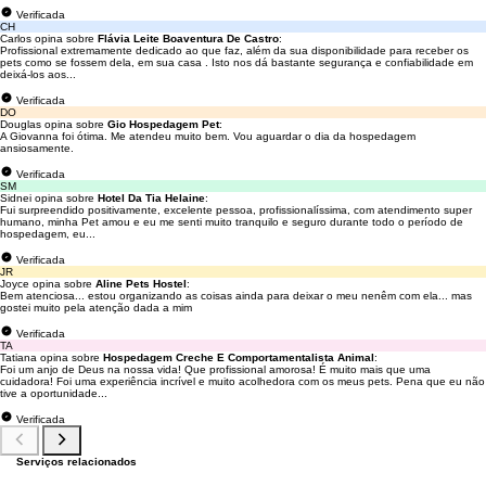
Verificada
CH
Carlos opina sobre
Flávia Leite Boaventura De Castro
:
Profissional extremamente dedicado ao que faz, além da sua disponibilidade para receber os
pets como se fossem dela, em sua casa . Isto nos dá bastante segurança e confiabilidade em
deixá-los aos...
Verificada
DO
Douglas opina sobre
Gio Hospedagem Pet
:
A Giovanna foi ótima. Me atendeu muito bem. Vou aguardar o dia da hospedagem
ansiosamente.
Verificada
SM
Sidnei opina sobre
Hotel Da Tia Helaine
:
Fui surpreendido positivamente, excelente pessoa, profissionalíssima, com atendimento super
humano, minha Pet amou e eu me senti muito tranquilo e seguro durante todo o período de
hospedagem, eu...
Verificada
JR
Joyce opina sobre
Aline Pets Hostel
:
Bem atenciosa... estou organizando as coisas ainda para deixar o meu nenêm com ela... mas
gostei muito pela atenção dada a mim
Verificada
TA
Tatiana opina sobre
Hospedagem Creche E Comportamentalista Animal
:
Foi um anjo de Deus na nossa vida! Que profissional amorosa! É muito mais que uma
cuidadora! Foi uma experiência incrível e muito acolhedora com os meus pets. Pena que eu não
tive a oportunidade...
Verificada
Serviços relacionados