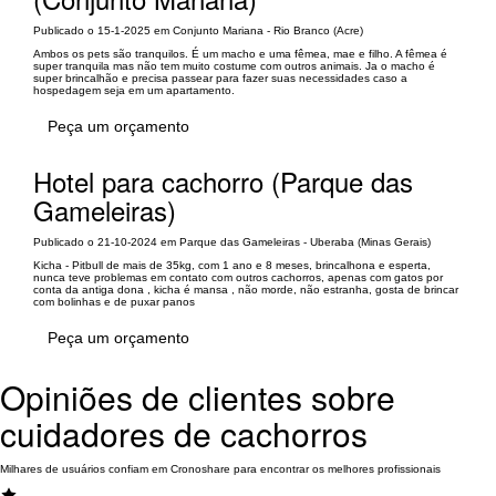
Publicado o 15-1-2025 em Conjunto Mariana - Rio Branco (Acre)
Ambos os pets são tranquilos. É um macho e uma fêmea, mae e filho. A fêmea é
super tranquila mas não tem muito costume com outros animais. Ja o macho é
super brincalhão e precisa passear para fazer suas necessidades caso a
hospedagem seja em um apartamento.
Peça um orçamento
Hotel para cachorro (Parque das
Gameleiras)
Publicado o 21-10-2024 em Parque das Gameleiras - Uberaba (Minas Gerais)
Kicha - Pitbull de mais de 35kg, com 1 ano e 8 meses, brincalhona e esperta,
nunca teve problemas em contato com outros cachorros, apenas com gatos por
conta da antiga dona , kicha é mansa , não morde, não estranha, gosta de brincar
com bolinhas e de puxar panos
Peça um orçamento
Opiniões de clientes sobre
cuidadores de cachorros
Milhares de usuários confiam em Cronoshare para encontrar os melhores profissionais