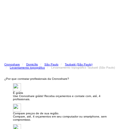
Cronoshare
Domicílio
São Paulo
Taubaté (São Paulo)
Levantamento topográfico
Levantamento topográfico Taubaté (São Paulo)
¿Por que contratar profissionais da Cronoshare?
É grátis
Use Cronoshare grátis! Receba orçamentos e contate com, até, 4
profissionais.
Compare preços de de sua região.
Compare, até, 4 orçamentos em seu computador ou smartphone, sem
compromisso.