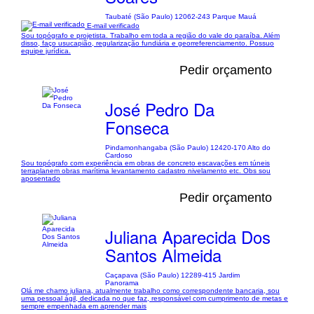
Taubaté (São Paulo) 12062-243 Parque Mauá
E-mail verificado
Sou topógrafo e projetista. Trabalho em toda a região do vale do paraíba. Além
disso, faço usucapião, regularização fundiária e georreferenciamento. Possuo
equipe jurídica.
Pedir orçamento
José Pedro Da
Fonseca
Pindamonhangaba (São Paulo) 12420-170 Alto do
Cardoso
Sou topógrafo com experiência em obras de concreto escavações em túneis
terraplanem obras marítima levantamento cadastro nivelamento etc. Obs sou
aposentado
Pedir orçamento
Juliana Aparecida Dos
Santos Almeida
Caçapava (São Paulo) 12289-415 Jardim
Panorama
Olá me chamo juliana, atualmente trabalho como correspondente bancaria, sou
uma pessoal ágil, dedicada no que faz, responsável com cumprimento de metas e
sempre empenhada em aprender mais