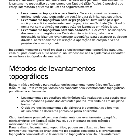
este tipo de serviço pode ser contratado. Se você está pensando em solicitar um
levantamento topográfico de um terreno em Taubaté (São Paulo), é possível que
esteja interessado por conta de um dos seguintes motivos:
Levantamento topográfico para limites:
Se você possui um terreno ou
um lote, pode estar pensando em cercá-lo para delimitar sua superfície.
Levantamento topográfico para segregações:
Outra razão pela qual
você pode solicitar um levantamento topográfico em Taubaté (São Paulo)
tem a ver com a divisão ou segregação de fazendas em vários lotes.
Levantamento topográfico para fins cadastrais:
Por vezes, as medições
dos terrenos no registo e no Cadastro não coincidem, pelo que é
necessário solicitar um levantamento topográfico para esclarecer quaisquer
dúvidas, nomeadamente em relação a operações de compra e venda,
projetos de construção, etc.
Independentemente de você precisar de um levantamento topográfico para uma
casa ou para qualquer outro assunto, na Cronoshare nós o ajudamos a encontrar
os melhores topógrafos da sua região.
Métodos de levantamentos
topográficos
Existem vários métodos para realizar um levantamento topográfico em Taubaté
(São Paulo). Para começar, vamos nos concentrar em levantamentos topográficos
por altimetria e planimetria:
Levantamentos topográficos planimétricos são realizados para estabelecer
as coordenadas planas dos diferentes pontos, refletindo-os em um plano
horizontal.
O objetivo dos levantamentos de altimetria é determinar as diferentes
alturas entre os diferentes pontos do plano horizontal.
Claro, também é possível contratar diretamente um levantamento topográfico
planialtimétrico em Taubaté (São Paulo), que integraria os dois métodos
mencionados anteriormente.
Para realizar o levantamento topográfico, podem ser utilizadas diferentes
ferramentas: falamos do levantamento topográfico com drones, o levantamento
topográfico com teodolito, o levantamento topográfico com fita, o levantamento