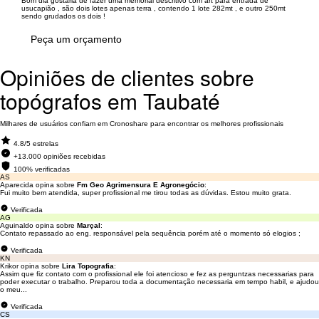
Bom dia gostaria de fazer uma memorial descritivo com art para entrada de
usucapião , são dois lotes apenas terra , contendo 1 lote 282mt , e outro 250mt
sendo grudados os dois !
Peça um orçamento
Opiniões de clientes sobre
topógrafos em Taubaté
Milhares de usuários confiam em Cronoshare para encontrar os melhores profissionais
4.8/5 estrelas
+13.000 opiniões recebidas
100% verificadas
AS
Aparecida opina sobre
Fm Geo Agrimensura E Agronegócio
:
Fui muito bem atendida, super profissional me tirou todas as dúvidas. Estou muito grata.
Verificada
AG
Aguinaldo opina sobre
Marçal
:
Contato repassado ao eng. responsável pela sequência porém até o momento só elogios ;
Verificada
KN
Krikor opina sobre
Lira Topografia
:
Assim que fiz contato com o profissional ele foi atencioso e fez as perguntzas necessarias para
poder executar o trabalho. Preparou toda a documentação necessaria em tempo habil, e ajudou
o meu...
Verificada
CS