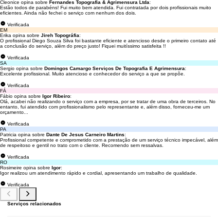
Cleonice opina sobre
Fernandes Topografia & Agrimensura Ltda
:
Estão todos de parabéns! Fui muito bem atendida. Fui contratada por dois profissionais muito
eficientes. Ainda não fechei o serviço com nenhum dos dois.
Verificada
EM
Erika opina sobre
Jireh Topográfia
:
O profissional Diego Souza Silva foi bastante eficiente e atencioso desde o primeiro contato até
a conclusão do serviço, além do preço justo! Fiquei muitíssimo satisfeita !!
Verificada
SA
Sergio opina sobre
Domingos Camargo Serviços De Topografia E Agrimensura
:
Excelente profissional. Muito atencioso e conhecedor do serviço a que se propõe.
Verificada
FÁ
Fábio opina sobre
Igor Ribeiro
:
Olá, acabei não realizando o serviço com a empresa, por se tratar de uma obra de terceiros. No
entanto, fui atendido com profissionalismo pelo representante e, além disso, forneceu-me um
orçamento...
Verificada
PA
Patricia opina sobre
Dante De Jesus Carneiro Martins
:
Profissional competente e comprometido com a prestação de um serviço técnico impecável, além
de respeitoso e gentil no trato com o cliente. Recomendo sem ressalvas.
Verificada
RO
Rosimeire opina sobre
Igor
:
Igor realizou um atendimento rápido e cordial, apresentando um trabalho de qualidade.
Verificada
Serviços relacionados