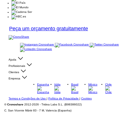
Peça um orçamento gratuitamente
Ajuda
Profissionais
Clientes
Empresa
Espanha
Itália
Brasil
México
Chile
Termos e Condições de Uso
|
Política de Privacidade
|
Cookies
©
Cronoshare
2012-2026 - Tridea Labs S.L. (B98386022)
C. San Vicente Mártir 83 - 7 M, Valencia (Espanha)