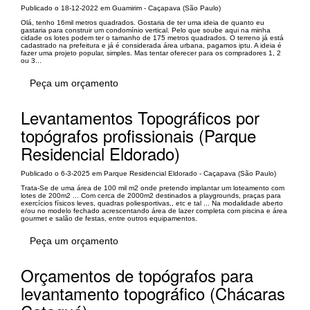
Publicado o 18-12-2022 em Guamirim - Caçapava (São Paulo)
Olá, tenho 16mil metros quadrados. Gostaria de ter uma ideia de quanto eu
gastaria para construir um condomínio vertical. Pelo que soube aqui na minha
cidade os lotes podem ter o tamanho de 175 metros quadrados. O terreno já está
cadastrado na prefeitura e já é considerada área urbana, pagamos iptu. A ideia é
fazer uma projeto popular, simples. Mas tentar oferecer para os compradores 1, 2
ou 3...
Peça um orçamento
Levantamentos Topográficos por
topógrafos profissionais (Parque
Residencial Eldorado)
Publicado o 6-3-2025 em Parque Residencial Eldorado - Caçapava (São Paulo)
Trata-Se de uma área de 100 mil m2 onde pretendo implantar um loteamento com
lotes de 200m2 ... Com cerca de 2000m2 destinados a playgrounds, praças para
exercícios físicos leves, quadras poliesportivas,, etc e tal ... Na modalidade aberto
e/ou no modelo fechado acrescentando área de lazer completa com piscina e área
gourmet e salão de festas, entre outros equipamentos.
Peça um orçamento
Orçamentos de topógrafos para
levantamento topográfico (Chácaras