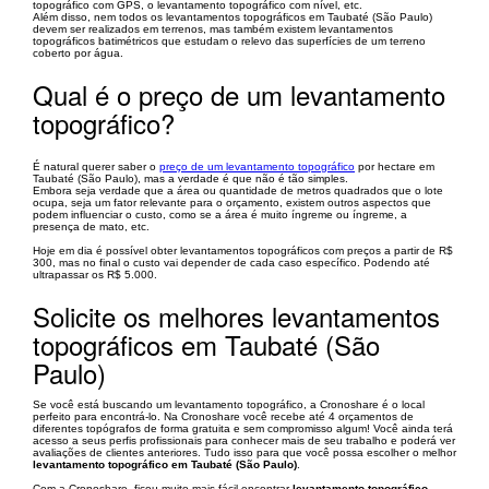
topográfico com GPS, o levantamento topográfico com nível, etc.
Além disso, nem todos os levantamentos topográficos em Taubaté (São Paulo)
devem ser realizados em terrenos, mas também existem levantamentos
topográficos batimétricos que estudam o relevo das superfícies de um terreno
coberto por água.
Qual é o preço de um levantamento
topográfico?
É natural querer saber o
preço de um levantamento topográfico
por hectare em
Taubaté (São Paulo), mas a verdade é que não é tão simples.
Embora seja verdade que a área ou quantidade de metros quadrados que o lote
ocupa, seja um fator relevante para o orçamento, existem outros aspectos que
podem influenciar o custo, como se a área é muito íngreme ou íngreme, a
presença de mato, etc.
Hoje em dia é possível obter levantamentos topográficos com preços a partir de R$
300, mas no final o custo vai depender de cada caso específico. Podendo até
ultrapassar os R$ 5.000.
Solicite os melhores levantamentos
topográficos em Taubaté (São
Paulo)
Se você está buscando um levantamento topográfico, a Cronoshare é o local
perfeito para encontrá-lo. Na Cronoshare você recebe até 4 orçamentos de
diferentes topógrafos de forma gratuita e sem compromisso algum! Você ainda terá
acesso a seus perfis profissionais para conhecer mais de seu trabalho e poderá ver
avaliações de clientes anteriores. Tudo isso para que você possa escolher o melhor
levantamento topográfico em Taubaté (São Paulo)
.
Com a Cronoshare, ficou muito mais fácil encontrar
levantamento topográfico