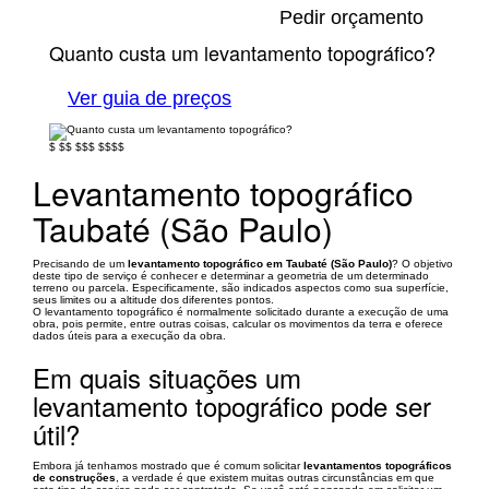
Pedir orçamento
Quanto custa um levantamento topográfico?
Ver guia de preços
$
$$
$$$
$$$$
Levantamento topográfico
Taubaté (São Paulo)
Precisando de um
levantamento topográfico em Taubaté (São Paulo)
? O objetivo
deste tipo de serviço é conhecer e determinar a geometria de um determinado
terreno ou parcela. Especificamente, são indicados aspectos como sua superfície,
seus limites ou a altitude dos diferentes pontos.
O levantamento topográfico é normalmente solicitado durante a execução de uma
obra, pois permite, entre outras coisas, calcular os movimentos da terra e oferece
dados úteis para a execução da obra.
Em quais situações um
levantamento topográfico pode ser
útil?
Embora já tenhamos mostrado que é comum solicitar
levantamentos topográficos
de construções
, a verdade é que existem muitas outras circunstâncias em que