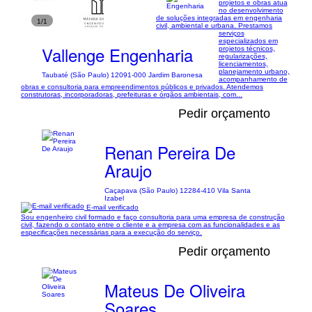
projetos e obras atua
no desenvolvimento
de soluções integradas em engenharia
1/1
civil, ambiental e urbana. Prestamos
serviços
especializados em
Vallenge Engenharia
projetos técnicos,
regularizações,
licenciamentos,
planejamento urbano,
Taubaté (São Paulo) 12091-000 Jardim Baronesa
acompanhamento de
obras e consultoria para empreendimentos públicos e privados. Atendemos
construtoras, incorporadoras, prefeituras e órgãos ambientais, com...
Pedir orçamento
Renan Pereira De
Araujo
Caçapava (São Paulo) 12284-410 Vila Santa
Izabel
E-mail verificado
Sou engenheiro civil formado e faço consultoria para uma empresa de construção
civil, fazendo o contato entre o cliente e a empresa com as funcionalidades e as
especificações necessárias para a execução do serviço.
Pedir orçamento
Mateus De Oliveira
Soares