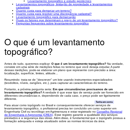
Levantamento topográfico e estudo geotécnico
Levantamentos topográficos, limitação de propriedade e levantamentos
cadastrais
Quanto custa para demarcar um terreno?
Quanto custa para resolver uma discrepância cadastral?
Levantamento topográfico para demarcação
Quais os fatores que determinam o preço de um levantamento topográfico?
Perguntas frequentes sobre levantamento topográfico
O que é um levantamento
topográfico?
Antes de tudo, queremos explicar:
O que é um levantamento topográfico?
Na verdade,
consiste em uma série de medições feitas no terreno que você deseja estudar. A partir
dessas medições, pode-se elaborar um plano que represente com precisão a área:
localização, superfície, limites, altitude...
Resumindo: trata-se de "descrever" um lote usando instrumentos especializados
(teodolitos, níveis, zangões, etc.), para capturar as características do terreno.
Portanto, a próxima pergunta seria:
Em que circunstâncias precisamos de um
levantamento topográfico?
A verdade é que esse tipo de serviço pode ser fornecido em
diferentes circunstâncias e, dependendo de cada caso, o preço pode ser ligeiramente
diferente.
Tenha em conta
Para atuar como topógrafo no Brasil e consequentemente oferecer serviços de
levantamento topográfico, o profissional precisa ter concluído um curso superior em
Engenharia Civil ou tecnólogo em Agrimensura e estar registrado no
Conselho Regional
de Engenharia e Agronomia (CREA)
. Esse registro garante a qualidade dos serviços
prestados e a segurança das obras. Além disso, é fundamental que o topógrafo possua a
formação adequada e esteja atualizado sobre as normas técnicas da área.