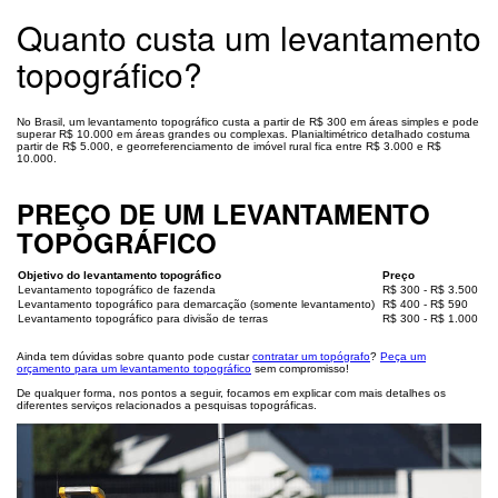
Quanto custa um levantamento
topográfico?
No Brasil, um levantamento topográfico custa a partir de R$ 300 em áreas simples e pode
superar R$ 10.000 em áreas grandes ou complexas. Planialtimétrico detalhado costuma
partir de R$ 5.000, e georreferenciamento de imóvel rural fica entre R$ 3.000 e R$
10.000.
PREÇO DE UM LEVANTAMENTO
TOPOGRÁFICO
Objetivo do levantamento topográfico
Preço
Levantamento topográfico de fazenda
R$ 300 - R$ 3.500
Levantamento topográfico para demarcação (somente levantamento)
R$ 400 - R$ 590
Levantamento topográfico para divisão de terras
R$ 300 - R$ 1.000
Ainda tem dúvidas sobre quanto pode custar
contratar um topógrafo
?
Peça um
orçamento para um levantamento topográfico
sem compromisso!
De qualquer forma, nos pontos a seguir, focamos em explicar com mais detalhes os
diferentes serviços relacionados a pesquisas topográficas.