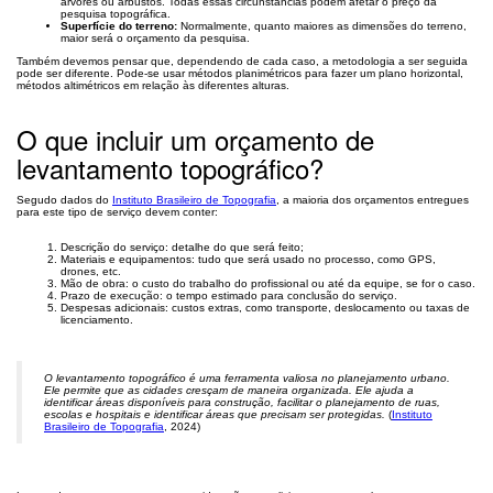
árvores ou arbustos. Todas essas circunstâncias podem afetar o preço da
pesquisa topográfica.
Superfície do terreno:
Normalmente, quanto maiores as dimensões do terreno,
maior será o orçamento da pesquisa.
Também devemos pensar que, dependendo de cada caso, a metodologia a ser seguida
pode ser diferente. Pode-se usar métodos planimétricos ​​para fazer um plano horizontal,
métodos altimétricos em relação às diferentes alturas.
O que incluir um orçamento de
levantamento topográfico?
Segudo dados do
Instituto Brasileiro de Topografia
, a maioria dos orçamentos entregues
para este tipo de serviço devem conter:
Descrição do serviço: detalhe do que será feito;
Materiais e equipamentos: tudo que será usado no processo, como GPS,
drones, etc.
Mão de obra: o custo do trabalho do profissional ou até da equipe, se for o caso.
Prazo de execução: o tempo estimado para conclusão do serviço.
Despesas adicionais: custos extras, como transporte, deslocamento ou taxas de
licenciamento.
O levantamento topográfico é uma ferramenta valiosa no planejamento urbano.
Ele permite que as cidades cresçam de maneira organizada. Ele ajuda a
identificar áreas disponíveis para construção, facilitar o planejamento de ruas,
escolas e hospitais e identificar áreas que precisam ser protegidas.
(
Instituto
Brasileiro de Topografia
, 2024)