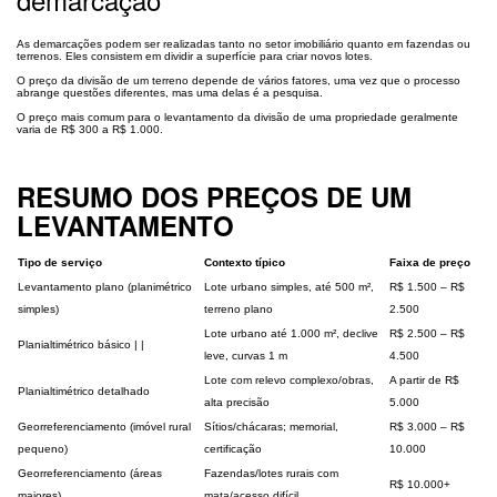
As demarcações podem ser realizadas tanto no setor imobiliário quanto em fazendas ou
terrenos. Eles consistem em dividir a superfície para criar novos lotes.
O preço da divisão de um terreno depende de vários fatores, uma vez que o processo
abrange questões diferentes, mas uma delas é a pesquisa.
O preço mais comum para o levantamento da divisão de uma propriedade geralmente
varia de R$ 300 a R$ 1.000.
RESUMO DOS PREÇOS DE UM
LEVANTAMENTO
Tipo de serviço
Contexto típico
Faixa de preço
Levantamento plano (planimétrico
Lote urbano simples, até 500 m²,
R$ 1.500 – R$
simples)
terreno plano
2.500
Lote urbano até 1.000 m², declive
R$ 2.500 – R$
Planialtimétrico básico | |
leve, curvas 1 m
4.500
Lote com relevo complexo/obras,
A partir de R$
Planialtimétrico detalhado
alta precisão
5.000
Georreferenciamento (imóvel rural
Sítios/chácaras; memorial,
R$ 3.000 – R$
pequeno)
certificação
10.000
Georreferenciamento (áreas
Fazendas/lotes rurais com
R$ 10.000+
maiores)
mata/acesso difícil