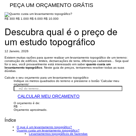
PEÇA UM ORÇAMENTO GRÁTIS
R$ 300
R$ 1.000
R$ 6.000
R$ 10.000
Descubra qual é o preço de
um estudo topográfico
12 Janeiro, 2026
Existem muitas razões para querer realizar um levantamento topográfico de um terreno:
construção de edifícios, limites, demarcações de terra, diferenças cadastrais... Seja qual
for o seu, você provavelmente está interessado em saber
quanto custa um
levantamento topográfico
. Neste guia de preços, tentaremos resolver todas as suas
dúvidas.
Calcule o seu orçamento para um levantamento topográfico
Indique os metros quadrados do terreno e pressione o botão 'Calcular meu
orçamento'
CALCULAR MEU ORÇAMENTO
O orçamento é de:
R$ -
Orçamento aproximado.
Índice
O que é um levantamento topográfico?
Quanto custa um levantamento topográfico?
Levantamentos topográficos de fazendas