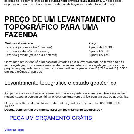
solicitadas, podemos citar as
pesquisas topográficas para fazendas
. E nesse caso,
dependendo do tamanho da terra, podemos distinguir diferentes faixas de preço:
PREÇO DE UM LEVANTAMENTO
TOPOGRÁFICO PARA UMA
FAZENDA
Medidas do terreno
Preço
Fazenda pequena (Até 1 hectare)
A partir de R$ 300
Fazenda media (Até 3 hectares)
A partir R$ 350
Fazenda grande (mais de 3 hectares)
A partir R$ 450
Os valores oferecidos são preços aproximados para o levantamento de terras planas e
sem vegetação. Em terrenos mais acidentados ou cobertos de vegetação, no caso de
pequenas propriedades, os preços podem facilmente passar dos R$ 700 e até R$ 3.500
em lotes médios e grandes.
Levantamento topográfico e estudo geotécnico
A importância de conhecer o terreno em que você pretende é inegável. Por esse motivo,
nesses casos, é comum combinar o levantamento topográfico com um estudo geotécnico.
O preço resultante da combinação de ambos geralmente varia entre R$ 3.000 e R$
10.000
Deseja solicitar um orçamento para um levantamento topográfico?
PEÇA UM ORÇAMENTO GRÁTIS
Voltar ao topo