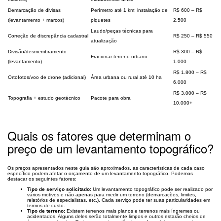
Demarcação de divisas
Perímetro até 1 km; instalação de
R$ 600 – R$
(levantamento + marcos)
piquetes
2.500
Laudo/peças técnicas para
Correção de discrepância cadastral
R$ 250 – R$ 550
atualização
Divisão/desmembramento
R$ 300 – R$
Fracionar terreno urbano
(levantamento)
1.000
R$ 1.800 – R$
Ortofotos/voo de drone (adicional)
Área urbana ou rural até 10 ha
6.000
R$ 3.000 – R$
Topografia + estudo geotécnico
Pacote para obra
10.000+
Quais os fatores que determinam o
preço de um levantamento topográfico?
Os preços apresentados neste guia são aproximados, as características de cada caso
específico podem afetar o orçamento de um levantamento topográfico. Podemos
destacar os seguintes fatores:
Tipo de serviço solicitado:
Um levantamento topográfico pode ser realizado por
vários motivos e não apenas para medir um terreno (demarcações, limites,
relatórios de especialistas, etc.). Cada serviço pode ter suas particularidades em
termos de custo.
Tipo de terreno:
Existem terrenos mais planos e terrenos mais íngremes ou
acidentados. Alguns deles serão totalmente limpos e outros estarão cheios de