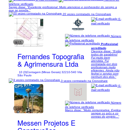
telefone verificado
Sergio disse:
"Excelente profissional. Muito atencioso e conhecedor do serviço a
que se propõe."
20 vezes contratado na Cronoshare
E-
mail verificado
Número
de telefone verificado
1/15
Profissional
acreditado
Cleonice disse:
"Estão
Fernandes Topografia
todos de parabéns!
Fui muito bem
& Agrimensura Ltda
atendida. Fui
contratada por dois
profissionais muito
eficientes. Ainda não
10 (3)
Contagem (Minas Gerais) 32210-540 Vila
fechei o serviço com
São Paulo
nenhum dos dois."
3 vezes contratado na Cronoshare
E-
mail verificado
Número
de telefone verificado
1/10
Marco disse:
"Muito comunicativa. Explica
sempre os prós e os
contras do projeto..."
Messen Projetos E