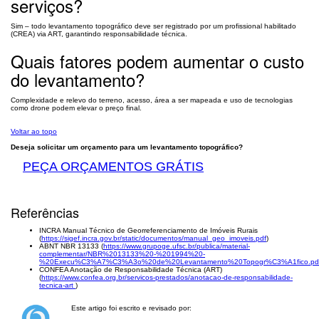
serviços?
Sim – todo levantamento topográfico deve ser registrado por um profissional habilitado
(CREA) via ART, garantindo responsabilidade técnica.
Quais fatores podem aumentar o custo
do levantamento?
Complexidade e relevo do terreno, acesso, área a ser mapeada e uso de tecnologias
como drone podem elevar o preço final.
Voltar ao topo
Deseja solicitar um orçamento para um levantamento topográfico?
PEÇA ORÇAMENTOS GRÁTIS
Referências
INCRA Manual Técnico de Georreferenciamento de Imóveis Rurais
(
https://sigef.incra.gov.br/static/documentos/manual_geo_imoveis.pdf
)
ABNT NBR 13133 (
https://www.grupoge.ufsc.br/publica/material-
complementar/NBR%2013133%20-%201994%20-
%20Execu%C3%A7%C3%A3o%20de%20Levantamento%20Topogr%C3%A1fico.pd
CONFEA Anotação de Responsabilidade Técnica (ART)
(
https://www.confea.org.br/servicos-prestados/anotacao-de-responsabilidade-
tecnica-art
)
Este artigo foi escrito e revisado por: