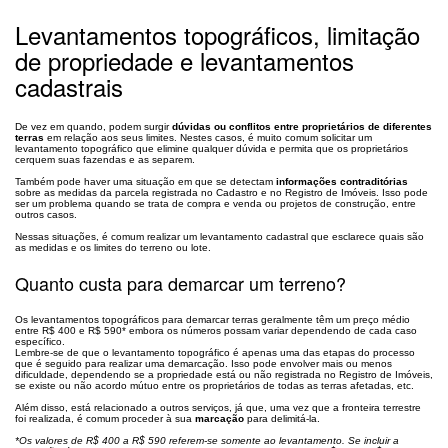
Levantamentos topográficos, limitação
de propriedade e levantamentos
cadastrais
De vez em quando, podem surgir
dúvidas ou conflitos entre proprietários de diferentes
terras
em relação aos seus limites. Nestes casos, é muito comum solicitar um
levantamento topográfico que elimine qualquer dúvida e permita que os proprietários
cerquem suas fazendas e as separem.
Também pode haver uma situação em que se detectam
informações contraditórias
sobre as medidas da parcela registrada no Cadastro e no Registro de Imóveis. Isso pode
ser um problema quando se trata de compra e venda ou projetos de construção, entre
outros casos.
Nessas situações, é comum realizar um levantamento cadastral que esclarece quais são
as medidas e os limites do terreno ou lote.
Quanto custa para demarcar um terreno?
Os levantamentos topográficos para demarcar terras geralmente têm um preço médio
entre R$ 400 e R$ 590* embora os números possam variar dependendo de cada caso
específico.
Lembre-se de que o levantamento topográfico é apenas uma das etapas do processo
que é seguido para realizar uma demarcação. Isso pode envolver mais ou menos
dificuldade, dependendo se a propriedade está ou não registrada no Registro de Imóveis,
se existe ou não acordo mútuo entre os proprietários de todas as terras afetadas, etc.
Além disso, está relacionado a outros serviços, já que, uma vez que a fronteira terrestre
foi realizada, é comum proceder à sua
marcação
para delimitá-la.
*Os valores de R$ 400 a R$ 590 referem-se somente ao levantamento. Se incluir a