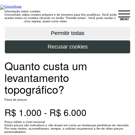
Informação sobre cookies
Cronoshare utiliza cookies próprios e de terceiros para fins analíticos. Você pode
aceitar todos os cookies clicando no botão "Permitir todas". Você pode mudar o
MENU
configuração
, e/ou rejeitar, assim como obter
mais informações
.
Quanto custa um
levantamento
topográfico?
Faixa de preços
R$ 1.000 - R$ 6.000
Preço médio a nível nacional
Esses preços são indicativos e não levam em conta as mudanças periódicas do mercado.
Por esse motivo, aconselhamos, sempre, a solicitar orçamentos a fim de obter preços
personalizados.