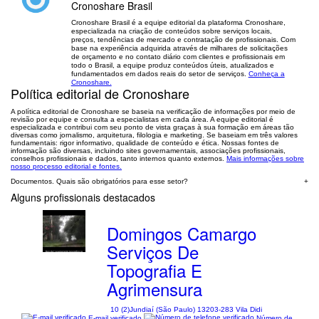
Cronoshare Brasil
Cronoshare Brasil é a equipe editorial da plataforma Cronoshare,
especializada na criação de conteúdos sobre serviços locais,
preços, tendências de mercado e contratação de profissionais. Com
base na experiência adquirida através de milhares de solicitações
de orçamento e no contato diário com clientes e profissionais em
todo o Brasil, a equipe produz conteúdos úteis, atualizados e
fundamentados em dados reais do setor de serviços.
Conheça a
Cronoshare.
Política editorial de Cronoshare
A política editorial de Cronoshare se baseia na verificação de informações por meio de
revisão por equipe e consulta a especialistas em cada área. A equipe editorial é
especializada e contribui com seu ponto de vista graças à sua formação em áreas tão
diversas como jornalismo, arquitetura, filologia e marketing. Se baseiam em três valores
fundamentais: rigor informativo, qualidade de conteúdo e ética. Nossas fontes de
informação são diversas, incluindo sites governamentais, associações profissionais,
conselhos profissionais e dados, tanto internos quanto externos.
Mais informações sobre
nosso processo editorial e fontes.
Documentos. Quais são obrigatórios para esse setor?
+
Alguns profissionais destacados
Domingos Camargo
Serviços De
Topografia E
Agrimensura
10 (2)
Jundiaí (São Paulo) 13203-283 Vila Didi
E-mail verificado
Número de