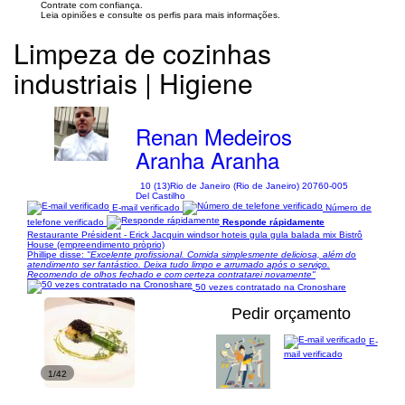
Contrate com confiança.
Leia opiniões e consulte os perfis para mais informações.
Limpeza de cozinhas
industriais | Higiene
Renan Medeiros
Aranha Aranha
10 (13)
Rio de Janeiro (Rio de Janeiro) 20760-005
Del Castilho
E-mail verificado
Número de
telefone verificado
Responde rápidamente
Restaurante Président - Erick Jacquin windsor hoteis gula gula balada mix Bistrô
House (empreendimento pròprio)
Phillipe disse:
"Excelente profissional. Comida simplesmente deliciosa, além do
atendimento ser fantástico. Deixa tudo limpo e arrumado após o serviço.
Recomendo de olhos fechado e com certeza contratarei novamente"
50 vezes contratado na Cronoshare
Pedir orçamento
E-
mail verificado
1/42