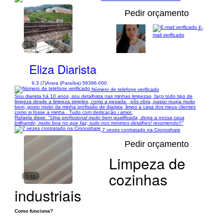
Pedir orçamento
E-
mail verificado
1/8
Eliza Diarista
9,3 (7)
Arara (Paraíba) 58396-000
Número de telefone verificado
Sou diarista há 10 anos, sou detalhista nas minhas limpezas, faço todo tipo de
limpeza desde a limpeza simples, como a pesada , pôs obra, passo roupa muito
bem, gosto muito da minha profissão de diarista, limpo a casa dos meus clientes
como si fosse a minha . Tudo com dedicação i amor.
Rafaela disse:
"Uma profissional muito bem qualificada, deixa a nossa casa
brilhando, muito boa no que faz, tudo nos mínimos detalhes! recomendo!!"
7 vezes contratado na Cronoshare
Pedir orçamento
Limpeza de
cozinhas
1/11
industriais
Como funciona?