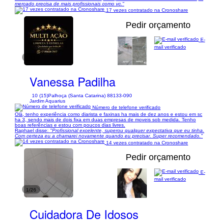
mercado precisa de mais profissionais como vc."
17 vezes contratado na Cronoshare
Pedir orçamento
E-
mail verificado
1/11
Vanessa Padilha
10 (15)
Palhoça (Santa Catarina) 88133-090
Jardim Aquarius
Número de telefone verificado
Olà, tenho experiência como diarista e faxinas ha mais de dez anos e estou em sc
ha 3, sendo mais de dois fixa em duas empresas de moveis sob medida. Tenho
boas referências e estou com poucos dias livres.
Raphael disse:
"Profissional excelente, superou qualquer expectativa que eu tinha.
Com certeza eu a chamarei novamente quando eu precisar. Super recomendado."
14 vezes contratado na Cronoshare
Pedir orçamento
E-
mail verificado
1/26
Cuidadora De Idosos