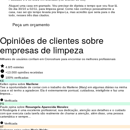
Aluguei uma casa em gramado. Vou precisar de diarista o tempo que vou ficar lá.
Do dia 30/10 a 02/11, para limpeza geral. Como não conheço pessoalmente a
casa, nao sei qto tempo levaria pra limpa-La, mas acredito que seria para o dia
todo, nesses três dias citados.
Peça um orçamento
Opiniões de clientes sobre
empresas de limpeza
Milhares de usuários confiam em Cronoshare para encontrar os melhores profissionais
4.8/5 estrelas
+13.000 opiniões recebidas
100% verificadas
KE
Kellen opina sobre
Marilene
:
Tive a oportunidade de contar com o trabalho da Marilene (Mary) em algumas diárias na minha
casa e só tenho a agradecer. Ela é extremamente pontual, cuidadosa, inteligênte e faz uma
limpeza...
Verificada
PS
Paulo opina sobre
Rosangela Aparecida Morales
:
A Rosângela é uma excelente profissional, sua dedicação, atenção aos detalhes e o cuidado
com que executa cada tarefa são realmente de chamar a atenção, além disso, uma pessoa
carismática e sempre...
Verificada
AT
Anderson opina sobre
Maria Neide
: