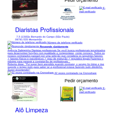
Pedir orçamento
E-
mail verificado
1/19
Diaristas Profissionais
7,5 (13)
São Bernardo do Campo (São Paulo)
09791-535 Montanhão
Número de telefone verificado
Responde rápidamente
Agência Dalimpinha Diaristas profissionais Se você busca profissionais terceirizados
para desenvolver funções com qualidade e compromisso, conte conosco. Todos os
nossos contratados passam por uma seleção que considera os seguintes fatores:
✓ fatores físicos e psicológicos ✓ grau de instrução ✓ requisitos legais Fazemos o
máximo para garantir a contratação de profissionais...
Roberta disse:
"Fui super bem atendida quando contratei, o serviço foi ótimo e tive
suporte o tempo todo para saber se a profissional estava fazendo tudo direitinho.
Super recomendo!"
32 vezes contratado na Cronoshare
Pedir orçamento
E-
mail verificado
1/2
Alô Limpeza