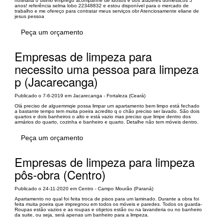
hotelaria o último emprego acompanhe de idosos e dos afazeres domésticos 5
anos! referência selma lobo 22348832 e estou disponível para o mercado de
trabalho e me ofereço para contratar meus serviços obr Atenciosamente eliane de
jesus pessoa
Peça um orçamento
Empresas de limpeza para
necessito uma pessoa para limpeza
p (Jacarecanga)
Publicado o 7-6-2019 em Jacarecanga - Fortaleza (Ceará)
Olá preciso de alguemmqie possa limpar um apartamento bem limpo está fechado
a bastante tempo tem muita poeira acredito q o chão preciso ser lavado. São dois
quartos e dois banheiros o alto e está vazio mas preciso que limpe dentro dos
armários do quarto, cozinha e banheiro e quarto. Detalhe não tem móveis dentro.
Peça um orçamento
Empresas de limpeza para limpeza
pôs-obra (Centro)
Publicado o 24-11-2020 em Centro - Campo Mourão (Paraná)
Apartamento no qual foi feita troca de pisos para um laminado. Durante a obra foi
feita muita poeira que impregnou em todos os móveis e paredes. Todos os guarda-
Roupas estão vazios e as roupas e objetos estão ou na lavanderia ou no banheiro
da suite, ou seja, será apenas um banheiro para a limpeza.