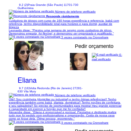
9,2 (2)
Praia Grande (São Paulo) 11701-730
Guilhermina
Número de telefone verificado
Responde rápidamente
Cuidadora de idosos com curso de 160 horas experiência e referencia, babá com
referência, tenho disponibilidade total para horários e para dormir, auxiliar de
limpeza
Leonardo disse:
"Prestou uma semana de serviço como cuidadora de idoso.
Demonstrou empatia, foi flexível, e demonstrou ser organizada e qualificada."
5 vezes contratado na Cronoshare
Pedir orçamento
E-
mail verificado
1/9
Eliana
9,7 (16)
Volta Redonda (Rio de Janeiro) 27281-
630 Vila Mury
Número de telefone verificado
Olá!! Sou cozinheira (domiciliar ou industrial) e tenho ótimas referências!! Tenho
experiência também como babá, diarista, doméstica!! Tenho noções de confeitaria,
e sou salgadeira!! So preciso de oportunidades para mostrar meu grande potencial
e capacidade em exercer a função que me for confiada!!
Alexandre disse:
"Eliana é responsável e pontual. Prestativa e dedicada realiza
tudo que foi pedido com profissionalismo e organização. Cuida da nossa casa
como se fosse dela. Ótima pessoa, recomendo."
5 vezes contratado na Cronoshare