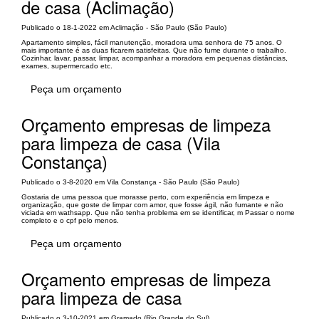
de casa (Aclimação)
Publicado o 18-1-2022 em Aclimação - São Paulo (São Paulo)
Apartamento simples, fácil manutenção, moradora uma senhora de 75 anos. O
mais importante é as duas ficarem satisfeitas. Que não fume durante o trabalho.
Cozinhar, lavar, passar, limpar, acompanhar a moradora em pequenas distâncias,
exames, supermercado etc.
Peça um orçamento
Orçamento empresas de limpeza
para limpeza de casa (Vila
Constança)
Publicado o 3-8-2020 em Vila Constança - São Paulo (São Paulo)
Gostaria de uma pessoa que morasse perto, com experiência em limpeza e
organização, que goste de limpar com amor, que fosse ágil, não fumante e não
viciada em wathsapp. Que não tenha problema em se identificar, m Passar o nome
completo e o cpf pelo menos.
Peça um orçamento
Orçamento empresas de limpeza
para limpeza de casa
Publicado o 3-10-2021 em Gramado (Rio Grande do Sul)