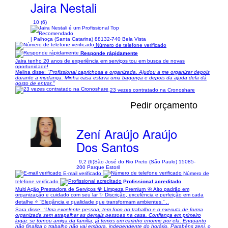
Jaira Nestali
10 (6)
| Palhoça (Santa Catarina) 88132-740 Bela Vista
Número de telefone verificado
Responde rápidamente
Jaira tenho 20 anos de experiência em serviços tou em busca de novas​
oportunidade!
Melina disse:
"Profissional caprichosa e organizada. Ajudou a me organizar depois
durante a mudança. Minha casa estava uma bagunça e depois da ajuda dela dá
gosto de entrar."
23 vezes contratado na Cronoshare
Pedir orçamento
Zení Araújo Araújo
Dos Santos
9,2 (6)
São José do Rio Preto (São Paulo) 15085-
200 Parque Estoril
E-mail verificado
Número de
telefone verificado
Profissional acreditado
Multi Ação Prestadora de Serviços 💎 Limpeza Premium 🧼 Alto padrão em
organização e cuidado com seu lar ✨ Discrição, excelência e perfeição em cada
detalhe ⭐ “Elegância e qualidade que transformam ambientes.” ..
Sara disse:
"Uma excelente pessoa, tem foco no trabalho e o executa de forma
organizada sem atrapalhar as demais pessoas na casa. Confiança em primeiro
lugar, se tornou amiga da família, já temos um carinho enorme por ela. Enquanto
não finaliza o trabalho não vai embora, independente do horário. Parabéns zeni, o