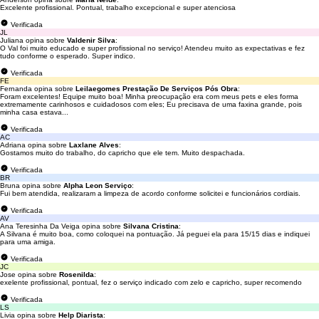
Excelente profissional. Pontual, trabalho excepcional e super atenciosa
Verificada
JL
Juliana opina sobre
Valdenir Silva
:
O Val foi muito educado e super profissional no serviço! Atendeu muito as expectativas e fez
tudo conforme o esperado. Super indico.
Verificada
FE
Fernanda opina sobre
Leilaegomes Prestação De Serviços Pós Obra
:
Foram excelentes! Equipe muito boa! Minha preocupação era com meus pets e eles forma
extremamente carinhosos e cuidadosos com eles; Eu precisava de uma faxina grande, pois
minha casa estava...
Verificada
AC
Adriana opina sobre
Laxlane Alves
:
Gostamos muito do trabalho, do capricho que ele tem. Muito despachada.
Verificada
BR
Bruna opina sobre
Alpha Leon Serviço
:
Fui bem atendida, realizaram a limpeza de acordo conforme solicitei e funcionários cordiais.
Verificada
AV
Ana Teresinha Da Veiga opina sobre
Silvana Cristina
:
A Silvana é muito boa, como coloquei na pontuação. Já peguei ela para 15/15 dias e indiquei
para uma amiga.
Verificada
JC
Jose opina sobre
Rosenilda
:
exelente profissional, pontual, fez o serviço indicado com zelo e capricho, super recomendo
Verificada
LS
Livia opina sobre
Help Diarista
: