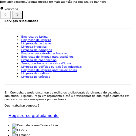
Bom atendimento. Apenas precisa ter mais atenção na limpeza do banheiro.
Verificada
Serviços relacionados
Empresa de faxina
Empresas de limpeza
Limpeza de fachadas
Limpeza industrial
Limpeza de garagens
Empresa terceirizada de limpeza
Empresas de limpeza para escritórios
Limpeza de condomínios
Serviço de limpeza de caixa d'água
Limpeza de edifícios ou galpões industriais
Empresas de limpeza para fim de obras
Limpeza de grafites
Limpeza de veículos
Em Cronoshare pode encontrar os melhores profissionais de Limpeza de cozinhas
industriais | Higiene. Peça um orçamento e até 4 profissionais de sua região entrarão em
contato com você em apenas poucas horas.
Quer trabalhar conosco?
Registre-se gratuitamente