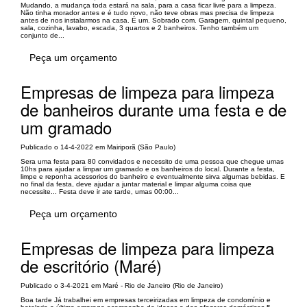
Mudando, a mudança toda estará na sala, para a casa ficar livre para a limpeza.
Não tinha morador antes e é tudo novo, não teve obras mas precisa de limpeza
antes de nos instalarmos na casa. É um. Sobrado com. Garagem, quintal pequeno,
sala, cozinha, lavabo, escada, 3 quartos e 2 banheiros. Tenho também um
conjunto de...
Peça um orçamento
Empresas de limpeza para limpeza
de banheiros durante uma festa e de
um gramado
Publicado o 14-4-2022 em Mairiporã (São Paulo)
Sera uma festa para 80 convidados e necessito de uma pessoa que chegue umas
10hs para ajudar a limpar um gramado e os banheiros do local. Durante a festa,
limpe e reponha acessorios do banheiro e eventualmente sirva algumas bebidas. E
no final da festa, deve ajudar a juntar material e limpar alguma coisa que
necessite... Festa deve ir ate tarde, umas 00:00...
Peça um orçamento
Empresas de limpeza para limpeza
de escritório (Maré)
Publicado o 3-4-2021 em Maré - Rio de Janeiro (Rio de Janeiro)
Boa tarde Já trabalhei em empresas terceirizadas em limpeza de condomínio e