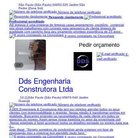
São Paulo (São Paulo) 04852-320 Jardim São
Pedro (Zona Sul)
Número de telefone verificado
Responde rápidamente
Profissional acreditado
Alô limpeza é uma empresa de limpeza casas apartamento, escritório , comercial
pós obras trabalhamos com contrato para segurança do cliente limpeza de
qualidade com capricho faça seu orçamento promisso experiência de 25 anos .
9 vezes contratado na Cronoshare
Pedir orçamento
E-
mail verificado
1/5
Dds Engenharia
Construtora Ltda
10 (1)
São Paulo (São Paulo) 05876-040 Jardim
Guarujá
Número de telefone verificado
A DDS Engenharia & Construtora ltda tem por objetivo atender todos os seus
clientes com responsabilidade e respeito. Nossa missão é transformar sonhos em
realidade. Buscamos entender as necessidades de cada cliente em todos os
aspectos do projeto. Assim segue nossa trajetória no setor da engenharia civil
.Nosso propósito é fazer acontecer todos os detalhes pensado no projeto para que
o...
Jose disse:
"Serviço complexo de condomínio ainda estamos em fase de
negociação mas a empresa tem atendido muito bem."
6 vezes contratado na Cronoshare