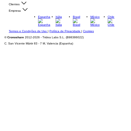
Clientes
Empresa
Espanha
Itália
Brasil
México
Chile
Termos e Condições de Uso
|
Política de Privacidade
|
Cookies
©
Cronoshare
2012-2026 - Tridea Labs S.L. (B98386022)
C. San Vicente Mártir 83 - 7 M, Valencia (Espanha)