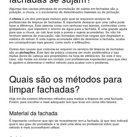
Algumas das causas principais de acumulação de sujeira em fachadas são a
poluição, a chuva, e o excremento de determinados materiais ou de pichação.
A
chuva
é um dos principais motivos pelo qual se requerem serviços de
profissionais de limpeza de fachadas. É importante destacar que uma calha pode
fazer a diferença. Este sistema conta com ranhuras nas laterais, conhecidas como
gotejadores, que impedem o retorno da água para a fachada. É uma grande ajuda
para que a chuva, ao cair, leve toda a poeira e sujeira acumuladas. Se não há
nenhum sistema de evacuação, são formadas manchas negras que degradam a
estética do imóvel. E esta sujeira acumulada além de deteriorar a fachada, acaba
em consequências mais graves, como mofo e infiltrações.
Outras das causas que costuma-se requerer os serviços de limpeza de fachadas
são as
pichações
. Este tipo de prática costuma ser muito problemática e traz
muitas dores de cabeça aos proprietários na hora de eliminá-los. Se este é seu
caso, não hesite em entrar em contato com profissionais experientes para que eles
te ajudem a determinar o melhor método para acabar com o problema.
Quais são os métodos para
limpar fachadas?
Hoje em dia existem diferentes métodos para realizar a limpeza de uma fachada.
Porém, para escolher o mais adequado tem que levar em conta três fatores:
Material da fachada
É importante conhecer que tipo de revestimento tem a fachada, já que isso indicará
qual é seu grau de porosidade e te dará uma ideia ao profissional sobre qual
método é mais aconselhável utilizar.