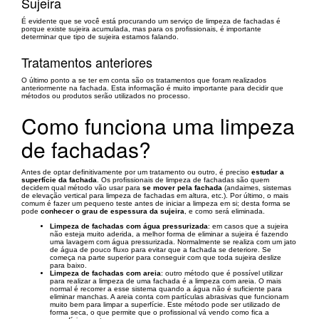
Sujeira
É evidente que se você está procurando um serviço de limpeza de fachadas é
porque existe sujeira acumulada, mas para os profissionais, é importante
determinar que tipo de sujeira estamos falando.
Tratamentos anteriores
O último ponto a se ter em conta são os tratamentos que foram realizados
anteriormente na fachada. Esta informação é muito importante para decidir que
métodos ou produtos serão utilizados no processo.
Como funciona uma limpeza
de fachadas?
Antes de optar definitivamente por um tratamento ou outro, é preciso
estudar a
superfície da fachada
. Os profissionais de limpeza de fachadas são quem
decidem qual método vão usar para
se mover pela fachada
(andaimes, sistemas
de elevação vertical para limpeza de fachadas em altura, etc.). Por último, o mais
comum é fazer um pequeno teste antes de iniciar a limpeza em si; desta forma se
pode
conhecer o grau de espessura da sujeira
, e como será eliminada.
Limpeza de fachadas com água pressurizada
: em casos que a sujeira
não esteja muito aderida, a melhor forma de eliminar a sujeira é fazendo
uma lavagem com água pressurizada. Normalmente se realiza com um jato
de água de pouco fluxo para evitar que a fachada se deteriore. Se
começa na parte superior para conseguir com que toda sujeira deslize
para baixo.
Limpeza de fachadas com areia
: outro método que é possível utilizar
para realizar a limpeza de uma fachada é a limpeza com areia. O mais
normal é recorrer a esse sistema quando a água não é suficiente para
eliminar manchas. A areia conta com partículas abrasivas que funcionam
muito bem para limpar a superfície. Este método pode ser utilizado de
forma seca, o que permite que o profissional vá vendo como fica a