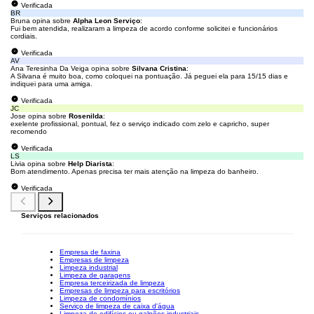
Verificada
BR
Bruna opina sobre
Alpha Leon Serviço
:
Fui bem atendida, realizaram a limpeza de acordo conforme solicitei e funcionários
cordiais.
Verificada
AV
Ana Teresinha Da Veiga opina sobre
Silvana Cristina
:
A Silvana é muito boa, como coloquei na pontuação. Já peguei ela para 15/15 dias e
indiquei para uma amiga.
Verificada
JC
Jose opina sobre
Rosenilda
:
exelente profissional, pontual, fez o serviço indicado com zelo e capricho, super
recomendo
Verificada
LS
Livia opina sobre
Help Diarista
:
Bom atendimento. Apenas precisa ter mais atenção na limpeza do banheiro.
Verificada
Serviços relacionados
Empresa de faxina
Empresas de limpeza
Limpeza industrial
Limpeza de garagens
Empresa terceirizada de limpeza
Empresas de limpeza para escritórios
Limpeza de condomínios
Serviço de limpeza de caixa d'água
Limpeza de edifícios ou galpões industriais