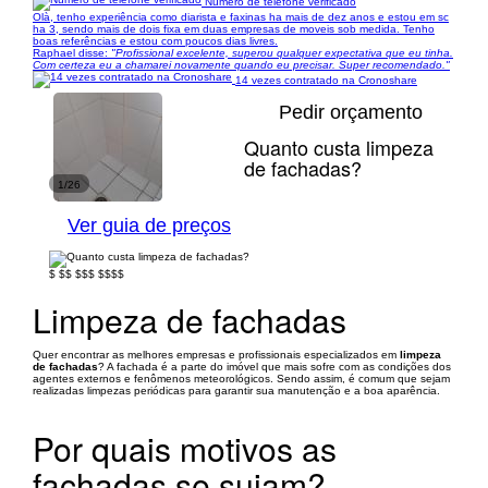
Número de telefone verificado
Olà, tenho experiência como diarista e faxinas ha mais de dez anos e estou em sc
ha 3, sendo mais de dois fixa em duas empresas de moveis sob medida. Tenho
boas referências e estou com poucos dias livres.
Raphael disse:
"Profissional excelente, superou qualquer expectativa que eu tinha.
Com certeza eu a chamarei novamente quando eu precisar. Super recomendado."
14 vezes contratado na Cronoshare
Pedir orçamento
Quanto custa limpeza
de fachadas?
1/26
Ver guia de preços
$
$$
$$$
$$$$
Limpeza de fachadas
Quer encontrar as melhores empresas e profissionais especializados em
limpeza
de fachadas
? A fachada é a parte do imóvel que mais sofre com as condições dos
agentes externos e fenômenos meteorológicos. Sendo assim, é comum que sejam
realizadas limpezas periódicas para garantir sua manutenção e a boa aparência.
Por quais motivos as
fachadas se sujam?