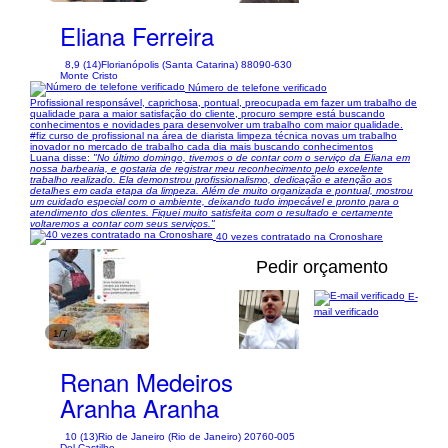
Eliana Ferreira
8,9 (14)
Florianópolis (Santa Catarina) 88090-630
Monte Cristo
Número de telefone verificado
Profissional responsável, caprichosa, pontual, preocupada em fazer um trabalho de
qualidade para a maior satisfação do cliente, procuro sempre está buscando
conhecimentos e novidades para desenvolver um trabalho com maior qualidade.
#fiz curso de profissional na área de diarista limpeza técnica novas um trabalho
inovador no mercado de trabalho cada dia mais buscando conhecimentos
Luana disse:
"No último domingo, tivemos o de contar com o serviço da Eliana em
nossa barbearia, e gostaria de registrar meu reconhecimento pelo excelente
trabalho realizado. Ela demonstrou profissionalismo, dedicação e atenção aos
detalhes em cada etapa da limpeza. Além de muito organizada e pontual, mostrou
um cuidado especial com o ambiente, deixando tudo impecável e pronto para o
atendimento dos clientes. Fiquei muito satisfeita com o resultado e certamente
voltaremos a contar com seus serviços."
40 vezes contratado na Cronoshare
Pedir orçamento
E-
mail verificado
1/7
Renan Medeiros
Aranha Aranha
10 (13)
Rio de Janeiro (Rio de Janeiro) 20760-005
Del Castilho