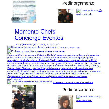
Pedir orçamento
E-
mail verificado
1/12
Momento Chefs
Concierge Eventos
8,4 (5)
Ilhabela (São Paulo) 11630-000
Número de telefone verificado
Profissional acreditado
Personal Chef, Eventos e Catering Buffet A gastronomia é uma forma de conectar
pessoas por meio de sabores, aromas e experiências. Mais do que preparar
refeições, o trabalho de um Personal Chef consiste em compreender o perfil do
cliente e transformar cada ocasião em um momento único. Cada menu é pensado
de forma personalizada, respeitando preferências, restrições alimentares, cultura,...
Eloisa disse:
"Mesmo que no final, infelizmente, acabamos não realizando o
evento, Chef Duarte apresentou o orçamento e tirou as nossas dúvidas de maneira
muito séria e profissional. Esteve sempre disponível para tirar as dúvidas.
Esperamos que da próxima vez consigamos realizar o evento com este
profissional."
24 vezes contratado na Cronoshare
Pedir orçamento
E-
mail verificado
1/34