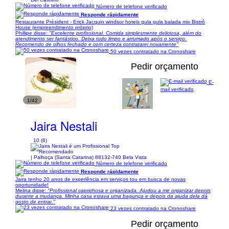
Número de telefone verificado
Responde rápidamente
Restaurante Président - Erick Jacquin windsor hoteis gula gula balada mix Bistrô
House (empreendimento pròprio)
Phillipe disse:
"Excelente profissional. Comida simplesmente deliciosa, além do
atendimento ser fantástico. Deixa tudo limpo e arrumado após o serviço.
Recomendo de olhos fechado e com certeza contratarei novamente"
50 vezes contratado na Cronoshare
Pedir orçamento
E-
mail verificado
1/42
Jaira Nestali
10 (6)
| Palhoça (Santa Catarina) 88132-740 Bela Vista
Número de telefone verificado
Responde rápidamente
Jaira tenho 20 anos de experiência em serviços tou em busca de novas​
oportunidade!
Melina disse:
"Profissional caprichosa e organizada. Ajudou a me organizar depois
durante a mudança. Minha casa estava uma bagunça e depois da ajuda dela dá
gosto de entrar."
23 vezes contratado na Cronoshare
Pedir orçamento