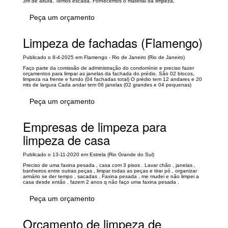
3m de altura. Temos escada. Fornecemos o material da limpeza.
Peça um orçamento
Limpeza de fachadas (Flamengo)
Publicado o 8-4-2025 em Flamengo - Rio de Janeiro (Rio de Janeiro)
Faço parte da comissão de administração do condomínio e preciso fazer
orçamentos para limpar as janelas da fachada do prédio. São 02 blocos,
limpeza na frente e fundo (04 fachadas total) O prédio tem 12 andares e 20
mts de largura Cada andar tem 06 janelas (02 grandes e 04 pequenas)
Peça um orçamento
Empresas de limpeza para
limpeza de casa
Publicado o 13-11-2020 em Estrela (Rio Grande do Sul)
Preciso de uma faxina pesada , casa com 3 pisos . Lavar chão , janelas ,
banheiros entre outras peças , limpar todas as peças e tirar pó , organizar
armário se der tempo , sacadas . Faxina pesada , me mudei e não limpei a
casa desde então , fazem 2 anos q não faço uma faxina pesada .
Peça um orçamento
Orçamento de limpeza de