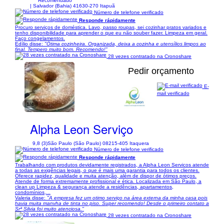
| Salvador (Bahia) 41630-270 Itapuã
Número de telefone verificado
Responde rápidamente
Procuro serviços de doméstica. Lavo, passo roupas, sei cozinhar pratos variados e
tenho disponibilidade para aprender o que eu não souber fazer. Limpeza em geral.
Faço congelamentos.
Edílio disse:
"Ótima cozinheira. Organizada, deixa a cozinha e utensílios limpos ao
final. Tempero muito bom. Recomendo!"
28 vezes contratado na Cronoshare
Pedir orçamento
E-
mail verificado
1/4
Alpha Leon Serviço
9,8 (3)
São Paulo (São Paulo) 08215-405 Itaquera
Número de telefone verificado
Responde rápidamente
Trabalhando com produtos devidamente registrados, a Alpha Leon Servicos atende
a todas as exigências legais, o que é mais uma garantia para todos os clientes.
Oferece rapidez, qualidade e muita atenção, além de dispor de ótimos preços.
Atende de forma extremamente profissional e ética. Localizada em São Paulo, a
clean up Limpeza & segurança atende a residências, apartamentos,
condomínios,...
Valeria disse:
"A empresa fez um otimo serviço na área externa da minha casa pois
havia muita manvha de tinta no piso. Super recomendo! Desde o primeiro contato a
Srª Silvia foi muito atenciosa."
28 vezes contratado na Cronoshare