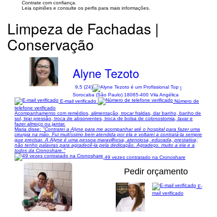
Contrate com confiança.
Leia opiniões e consulte os perfis para mais informações.
Limpeza de Fachadas |
Conservação
Alyne Tezoto
9,5 (24)
|
Sorocaba (São Paulo) 18065-400 Vila Angélica
E-mail verificado
Número de
telefone verificado
Acompanhamento com remédios, alimentação, trocar fraldas, dar banho, banho de
sol, tirar pressão, troca de absorventes, troca de bolsa de colonostomia, lavar e
fazer almoço ou jantar.
Maria disse:
"Contratei a Alyne para me acompanhar até o hospital para fazer uma
cirurgia na mão. Fui muitíssimo bem atendida por ela e voltarei a contratá-la sempre
que precisar. A Alyne é uma pessoa maravilhosa, atenciosa, educada, prestativa;
não tenho palavras para agradecê-la pela dedicação. Agradeço. muito a ela e a
todos da Cronoshare."
49 vezes contratado na Cronoshare
Pedir orçamento
E-
mail verificado
1/5