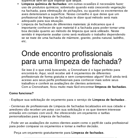
superfície sem ter que esperar que seque.
Limpeza química de fachadas
: em outras ocasiões é necessário fazer
uso de produtos químicos; sobretudo quando está crescendo vegetação
na fachada, para eliminação de pichações, ou quando os excrementos de
aves deterioraram a superfície. Nosso conselho é que deixe que um
profissional de limpeza de fachadas te dizer qual método será mais
adequado para sua situação.
Limpeza de fachadas de diferentes materiais: já indicamos que é
importante conhecer de que material é a fachada para poder tomar uma
boa decisão quanto ao método de limpeza que será utilizado. Neste
sentido é importante avaliar como será realizado o trabalho dependendo
se se trate de uma fachada de mármore, granito, pedra natural, ladrilho,
etc.
Onde encontro profissionais
para uma limpeza de fachada?
Se isso é o que está buscando, a Cronoshare é o lugar perfeito para
encontrá-lo. Aqui, você recebe até 4 orçamentos de diferentes
profissionais de forma gratuita e sem compromisso algum! Você ainda terá
acesso aos seus perfis profissionais para conhecer mais sobre seus
trabalhos e conferir as avaliações de clientes anteriores.
Com a Cronoshare, ficou muito mais fácil encontrar
limpeza de fachadas
.
Como funciona?
- Explique sua solicitação de orçamento para o serviço de
Limpeza de fachadas
.
- Centenas de profissionais de Limpeza de fachadas localizados em sua cidade e
arredores vão receber um aviso con sua solicitação e os que tiverem interesse
entrarão em contato com você, lhe oferecendo um orçamento e tarifas
personalizadas para Limpeza de fachadas.
- Pode ver as avaliações de outros clientes assim como o perfil de cada profissional
para poder comparar os orçamentos e tomar a melhor decisão.
Peça um orçamento gratuitamente para
Limpeza de fachadas
.