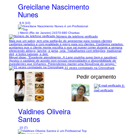
Greicilane Nascimento
Nunes
9,9 (10)
| Niterói (Rio de Janeiro) 24370-680 Charitas
Número de telefone verificado
Mais que um sabor, tem uma satifação de apresentar para nossos clientes
cardápios variados e com qualidade e preço para vcs clientes. Cardápios variados ,
aceitamos que o cliente monte escolha o que vai querer comer durante a semana
oferecendo almoço, lanche, e janta, ceia. Trabalhamos com refeições, tradicional,
deit, e bolos naturais, e deit.
Miguel disse:
"Excelente atendimento. A Lane cozinha super bem e saudável.
Ajustou o cardápio de acordo com nossas necessidades e disponibilidade de
ingredientes que tínhamos. Pretendemos manter uma frequência do serviço."
31 vezes contratado na Cronoshare
Pedir orçamento
E-
mail verificado
1/14
Valdines Oliveira
Santos
10 (7)