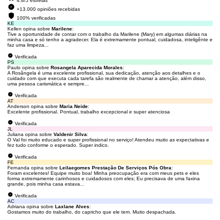
4.8/5 estrelas
+13.000 opiniões recebidas
100% verificadas
KE
Kellen opina sobre
Marilene
:
Tive a oportunidade de contar com o trabalho da Marilene (Mary) em algumas diárias na
minha casa e só tenho a agradecer. Ela é extremamente pontual, cuidadosa, inteligênte e
faz uma limpeza...
Verificada
PS
Paulo opina sobre
Rosangela Aparecida Morales
:
A Rosângela é uma excelente profissional, sua dedicação, atenção aos detalhes e o
cuidado com que executa cada tarefa são realmente de chamar a atenção, além disso,
uma pessoa carismática e sempre...
Verificada
AT
Anderson opina sobre
Maria Neide
:
Excelente profissional. Pontual, trabalho excepcional e super atenciosa
Verificada
JL
Juliana opina sobre
Valdenir Silva
:
O Val foi muito educado e super profissional no serviço! Atendeu muito as expectativas e
fez tudo conforme o esperado. Super indico.
Verificada
FE
Fernanda opina sobre
Leilaegomes Prestação De Serviços Pós Obra
:
Foram excelentes! Equipe muito boa! Minha preocupação era com meus pets e eles
forma extremamente carinhosos e cuidadosos com eles; Eu precisava de uma faxina
grande, pois minha casa estava...
Verificada
AC
Adriana opina sobre
Laxlane Alves
:
Gostamos muito do trabalho, do capricho que ele tem. Muito despachada.