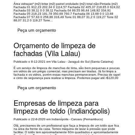
Área vidraças* (m2) brise (m2) painel ondulado (m2) total não-Pintada (m2)
Fachada 01 912,23 202,34 0 1114,57 Fachada 02 405,37 218,65 0 624,02
Fachada 03 38,11 0 0 38,11 Fachada 04 89,55 96,44 148,92 334,91
Fachada 05 218,23 191,78 350,69 760,7 Fachada 06 13,68 0 0 13,68
Fachada 07 57,63 0 258,86 316,49 Torre 01 88,07 31,2 0 119,27 Torre 02
88,07 31,2 0 119,27 Torre...
Peça um orçamento
Orçamento de limpeza de
fachadas (Vila Lalau)
Publicado o 8-12-2021 em Vila Lalau - Jaraguá do Sul (Santa Catarina)
É um serviço de limpeza de manchas de tinta, são bem pequenas e poucas
em vidros de um prégio comercial, mas precisam ser tiradas. Já foi limpa a
fachada e os vidros, porém essas manchas permaneceram. Precisa de rapel
e cinto de segurança para realizar a limpeza. Podemos pagar até r$120,00
Peça um orçamento
Empresas de limpeza para
limpeza de toldo (Indianópolis)
Publicado o 22-8-2020 em Indianópolis - Caruaru (Pernambuco)
Olá, precisamos de um profissional que faça a limpeza de um toldo que fica
na área da frente da casa. Temos máquina de lavar à pressão que pode
facilitar. O toldo tem aproximadamente 60m quadrados e aproximadamente