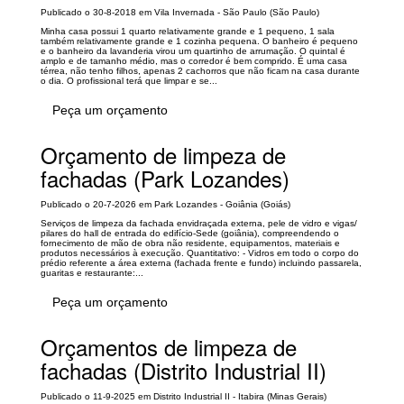
Publicado o 30-8-2018 em Vila Invernada - São Paulo (São Paulo)
Minha casa possui 1 quarto relativamente grande e 1 pequeno, 1 sala
também relativamente grande e 1 cozinha pequena. O banheiro é pequeno
e o banheiro da lavanderia virou um quartinho de arrumação. O quintal é
amplo e de tamanho médio, mas o corredor é bem comprido. É uma casa
térrea, não tenho filhos, apenas 2 cachorros que não ficam na casa durante
o dia. O profissional terá que limpar e se...
Peça um orçamento
Orçamento de limpeza de
fachadas (Park Lozandes)
Publicado o 20-7-2026 em Park Lozandes - Goiânia (Goiás)
Serviços de limpeza da fachada envidraçada externa, pele de vidro e vigas/
pilares do hall de entrada do edifício-Sede (goiânia), compreendendo o
fornecimento de mão de obra não residente, equipamentos, materiais e
produtos necessários à execução. Quantitativo: - Vidros em todo o corpo do
prédio referente a área externa (fachada frente e fundo) incluindo passarela,
guaritas e restaurante:...
Peça um orçamento
Orçamentos de limpeza de
fachadas (Distrito Industrial II)
Publicado o 11-9-2025 em Distrito Industrial II - Itabira (Minas Gerais)