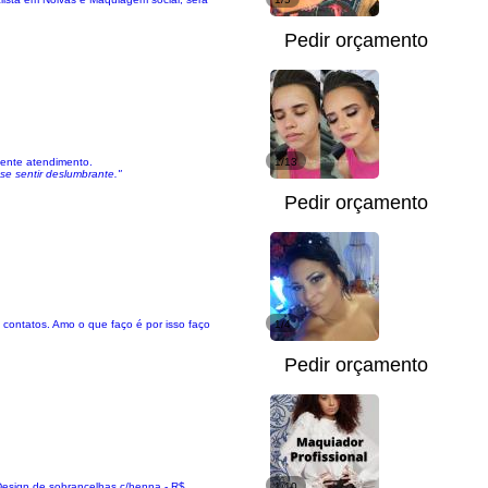
Pedir orçamento
lente atendimento.
1/13
se sentir deslumbrante."
Pedir orçamento
 contatos. Amo o que faço é por isso faço
1/4
Pedir orçamento
esign de sobrancelhas c/henna - R$
1/10