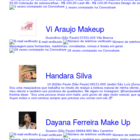
55,00 Coloração de sobrancelhas - R$ 100,00 Lash lifit - R$ 120,00 Pacotes Design de sob
1 vezes contratado na Cronoshare
Vi Araujo Makeup
Guarulhos (São Paulo) 07251-420 Vila Branca
E-mail verificado
Número de telefone
Maquiagem para formandas, madrinhas, convidadas, noivas e festas em geral.
28 vezes contratado na Cronoshare
Handara Silva
10 (6)
São Paulo (São Paulo) 08121-000 Jardim São Luís (Zona
Sou uma maquiadora que trabalha no intuito de realçar a beleza natural de minha client
meu cliente e também uso produtos de qualidades. Me sigam no Instagram: @handaraksi
Kedma disse:
"Sou uma pessoa chata com make, pois gosto de algo muito natural, que 
Super indico e com certeza sempre que precisar vou contar com ela 😍"
Dayana Ferreira Make Up
Suzano (São Paulo) 08664-665 Meu Cantinho
E-mail verificado
Número de telefone
Dayana, sou maquiadora profissional há 5 anos e também sou penteadista, tenho especia