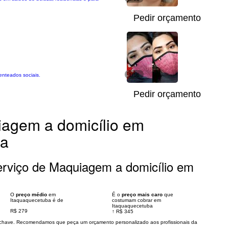
Pedir orçamento
enteados sociais.
1/16
Pedir orçamento
agem a domicílio em
ba
rviço de Maquiagem a domicílio em
O
preço médio
em
É o
preço mais caro
que
Itaquaquecetuba é de
costumam cobrar em
Itaquaquecetuba
R$ 279
↑
R$ 345
s chave. Recomendamos que peça um orçamento personalizado aos profissionais da