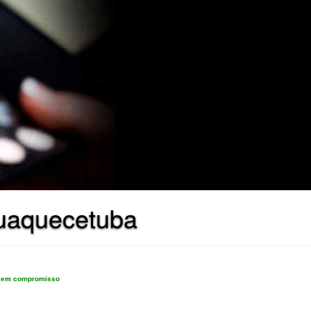
quaquecetuba
e sem compromisso