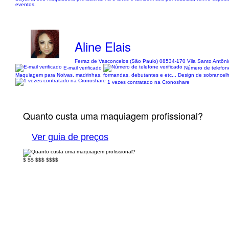
eventos.
Aline Elais
Ferraz de Vasconcelos (São Paulo) 08534-170 Vila Santo Antôni
E-mail verificado
Número de telefone
Maquiagem para Noivas, madrinhas, formandas, debutantes e etc... Design de sobrancelhas
1 vezes contratado na Cronoshare
Quanto custa uma maquiagem profissional?
Ver guia de preços
$
$$
$$$
$$$$