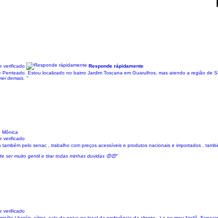
 verificado
Responde rápidamente
 e Penteado. Estou localizado no bairro Jardim Toscana em Guarulhos, mas atendo a região de
mei demais. "
o Mônica
 verificado
a também pelo senac , trabalho com preços acessíveis e produtos nacionais e importados , també
de ser muito gentil e tirar todas minhas duvidas 😍😍"
 verificado
lio ( hotéis, sítios, sala da noiva no local da preferência da cliente...) e no meu Ateliê. Espec