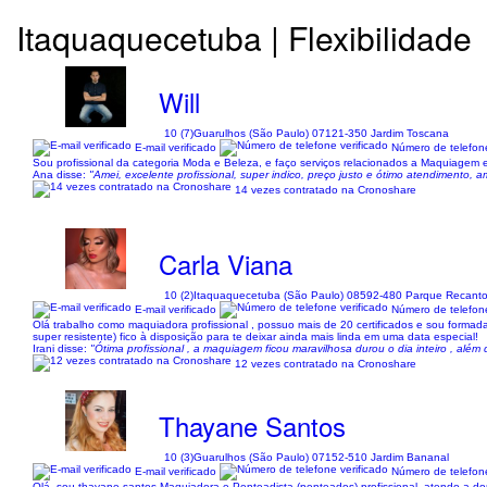
Itaquaquecetuba | Flexibilidade
Will
10 (7)
Guarulhos (São Paulo) 07121-350 Jardim Toscana
E-mail verificado
Número de telefone
Sou profissional da categoria Moda e Beleza, e faço serviços relacionados a Maquiagem
Ana disse:
"Amei, excelente profissional, super indico, preço justo e ótimo atendimento, a
14 vezes contratado na Cronoshare
Carla Viana
10 (2)
Itaquaquecetuba (São Paulo) 08592-480 Parque Recant
E-mail verificado
Número de telefone
Olá trabalho como maquiadora profissional , possuo mais de 20 certificados e sou formad
super resistente) fico à disposição para te deixar ainda mais linda em uma data especial!
Irani disse:
"Ótima profissional , a maquiagem ficou maravilhosa durou o dia inteiro , além 
12 vezes contratado na Cronoshare
Thayane Santos
10 (3)
Guarulhos (São Paulo) 07152-510 Jardim Bananal
E-mail verificado
Número de telefone
Olá, sou thayane santos Maquiadora e Penteadista (penteados) profissional, atendo a domicí