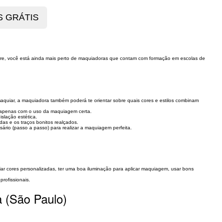
re, você está ainda mais perto de maquiadoras que contam com formação em escolas de
quiar, a maquiadora também poderá te orientar sobre quais cores e estilos combinam
l apenas com o uso da maquiagem certa.
slação estética.
as e os traços bonitos realçados.
io (passo a passo) para realizar a maquiagem perfeita.
criar cores personalizadas, ter uma boa iluminação para aplicar maquiagem, usar bons
rofissionais.
a (São Paulo)