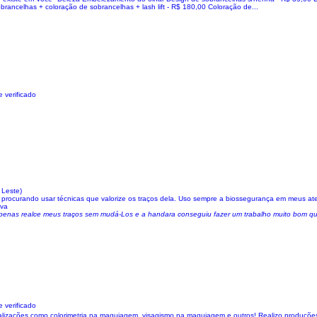
rancelhas + coloração de sobrancelhas + lash lift - R$ 180,00 Coloração de...
 verificado
 Leste)
e, procurando usar técnicas que valorize os traços dela. Uso sempre a biossegurança em meus a
lva
apenas realce meus traços sem mudá-Los e a handara conseguiu fazer um trabalho muito bom q
 verificado
lizações como colorimetria na maquiagem, visagismo na maquiagem e outros! Realizo produções