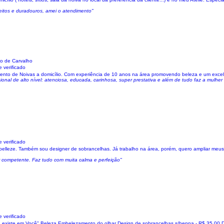
eitos e duradouros, amei o atendimento"
o de Carvalho
 verificado
mento de Noivas a domicílio. Com experiência de 10 anos na área promovendo beleza e um exce
onal de alto nível: atenciosa, educada, carinhosa, super prestativa e além de tudo faz a mulher 
 verificado
 embelleze. Também sou designer de sobrancelhas. Já trabalho na área, porém, quero ampliar meus
 competente. Faz tudo com muita calma e perfeição"
 verificado
existe em Você" Beleza Embelezamento do olhar Design de sobrancelhas s/henna - R$ 35,00 D