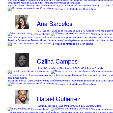
uma honra realçar sua beleza. Instagram @makeupbythayane
Nathalia disse:
"Profissional excelente, o espaço é lindo . Cabelo e maquiagem mto bem f
10 vezes contratado na Cronoshare
Ana Barcelos
10 (9)
São Paulo (São Paulo) 08223-170 Cidade Antônio Estevã
E-mail verificado
Número de telefone
Maquiadora para todas as ocasiões de eventos e photoshooting. Especialista em atendi
Janaina Fernandes Barreto disse:
"A ana beatriz é simplesmente maravilhosa. Uma profissi
5 vezes contratado na Cronoshare
Ozilha Campos
9,9 (5)
Guarulhos (São Paulo) 07031-000 Ponte Grande
E-mail verificado
Número de telefone
Olá, me chamo ozilha, sou maquiadora e hair stylist profissional, formada pelo instituto
com amor. Grata.
Elizabeth disse:
"Uma pessoa muito amável,dedicada. Tem muito prazer no que faz, super
16 vezes contratado na Cronoshare
Rafael Gutierrez
Itaquaquecetuba (São Paulo) 08598-130 Jardim Odete
E-mail verificado
Número de telefone
"Um momento de conexão com você próprio, então use e abuse, Realçando a beleza que 