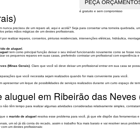
é gratuito e sem compromisso
ais)
 nunca precisou de um reparo ali, aqui e acolá? Seja para consertar uma torneira quebrada, 
dos pelas mãos mágicas de um destes profissionais.
l por realizar reparos, consertos, pinturas residenciais, intervenções elétricas, hidráulica, mo
ido de aluguel
.
luguel
tem como principal função deixar o seu imóvel funcionando novamente como se fosse no
zar os pequenos reparos em suas casas, preferindo contratar um profissional com experiência e
eves (Minas Gerais)
. Claro que você só deve deixar um profissional entrar em sua casa se po
 reparações que você necessita sejam realizados quando for mais conveniente para você.
am apresentar um leque de possibilidades de serviços realizados durante um curto espaço de te
e aluguel em Ribeirão das Neves 
não têm tempo para realizar algumas atividades consideradas relativamente simples, contratam u
r que o
marido de aluguel
resolva esse problema para você, já que ele dispõe das ferramentas e h
nais, um só já dá conta do recado, assim o trabalho fica mais barato e vai resolver seus proble
 com um destes profissionais: