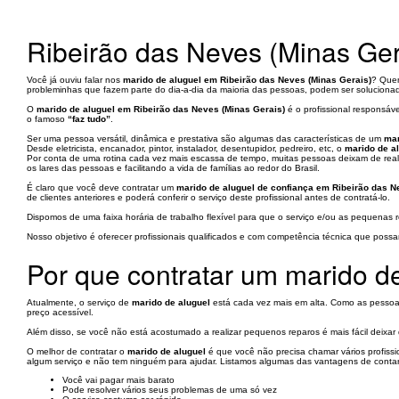
Ribeirão das Neves (Minas Ger
Você já ouviu falar nos
marido de aluguel em Ribeirão das Neves (Minas Gerais)
? Quem
probleminhas que fazem parte do dia-a-dia da maioria das pessoas, podem ser soluciona
O
marido de aluguel em Ribeirão das Neves (Minas Gerais)
é o profissional responsáve
o famoso
“faz tudo”
.
Ser uma pessoa versátil, dinâmica e prestativa são algumas das características de um
mar
Desde eletricista, encanador, pintor, instalador, desentupidor, pedreiro, etc, o
marido de a
Por conta de uma rotina cada vez mais escassa de tempo, muitas pessoas deixam de reali
os lares das pessoas e facilitando a vida de famílias ao redor do Brasil.
É claro que você deve contratar um
marido de aluguel de confiança em Ribeirão das N
de clientes anteriores e poderá conferir o serviço deste profissional antes de contratá-lo.
Dispomos de uma faixa horária de trabalho flexível para que o serviço e/ou as pequenas
Nosso objetivo é oferecer profissionais qualificados e com competência técnica que poss
Por que contratar um marido d
Atualmente, o serviço de
marido de aluguel
está cada vez mais em alta. Como as pessoas 
preço acessível.
Além disso, se você não está acostumado a realizar pequenos reparos é mais fácil deixa
O melhor de contratar o
marido de aluguel
é que você não precisa chamar vários profissio
algum serviço e não tem ninguém para ajudar. Listamos algumas das vantagens de contar
Você vai pagar mais barato
Pode resolver vários seus problemas de uma só vez