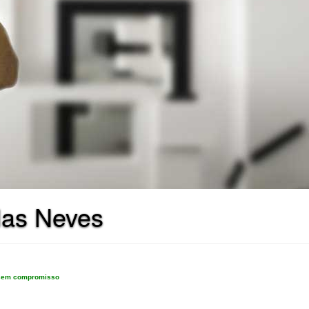
das Neves
e sem compromisso