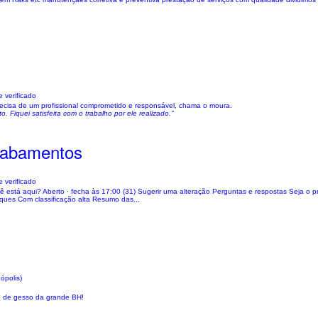
 verificado
recisa de um profissional comprometido e responsável, chama o moura.
. Fiquei satisfeita com o trabalho por ele realizado."
cabamentos
 verificado
ocê está aqui? Aberto ⋅ fecha às 17:00 (31) Sugerir uma alteração Perguntas e respostas Seja o 
ques Com classificação alta Resumo das...
ópolis)
o de gesso da grande BH!