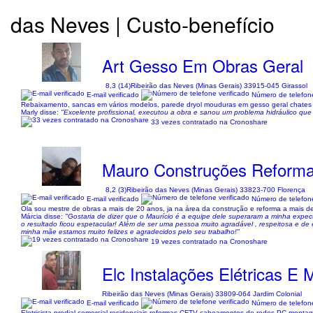
das Neves | Custo-benefício
Art Gesso Em Obras Geral
8,3 (14)
Ribeirão das Neves (Minas Gerais) 33915-045 Girassol
E-mail verificado
Número de telefone
Rebaixamento, sancas em vários modelos, parede dryol mouduras em gesso geral chates ca
Marly disse:
"Excelente profissional, executou a obra e sanou um problema hidráulico que e
33 vezes contratado na Cronoshare
Mauro Construções Reform
8,2 (3)
Ribeirão das Neves (Minas Gerais) 33823-700 Florença
E-mail verificado
Número de telefone
Ola sou mestre de obras a mais de 20 anos, ja na área da construção e reforma a mais d
Márcia disse:
"Gostaria de dizer que o Maurício é a equipe dele superaram a minha expec
o resultado ficou espetacular! Além de ser uma pessoa muito agradável , respeitosa e de
minha mãe estamos muito felizes e agradecidos pelo seu trabalho!"
19 vezes contratado na Cronoshare
Elc Instalações Elétricas E 
Ribeirão das Neves (Minas Gerais) 33809-064 Jardim Colonial
E-mail verificado
Número de telefone
Eletricista predial comercial residenciais reformas CFTV cabeamentos de redes PC montag