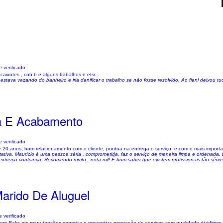
 verificado
ixotes , cnh b e alguns trabalhos e etsc..
stava vazando do banheiro e iria danificar o trabalho se não fosse resolvido. Ao fianl deixou tud
a E Acabamento
 verificado
e 20 anos, bom relacionamento com o cliente, pontua na entrega o serviço, e com o mais import
tativa. Maurício é uma pessoa séria , comprometida, faz o serviço de maneira limpa e ordenada.
 extrema confiança. Recomendo muito , nota mil! É bom saber que existem profissionais tão sér
Marido De Aluguel
 verificado
em Raks etc manutençães corretiva e preventiva prestação de serviços com qualidade dividimos no