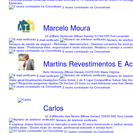
Eletricista
2 vezes contratado na Cronoshare
Marcelo Moura
10 (2)
Belo Horizonte (Minas Gerais) 31746-055 Frei Leopoldo
E-mail verificado
Número de telefone
Serviços de marido de aluguel: - Reformas - Manutenções - Diversos consertos Se você p
Maria disse:
"Profissional ético, responsável é muito educado. Realizou o serviço a contento
9 vezes contratado na Cronoshare
Martins Revestimentos E A
Belo Horizonte (Minas Gerais) 31155-520 Maria Virgínia
E-mail verificado
Número de telefone
Visão geral Atualizações Avaliações Fotos Sobre 1 de 5 Ligar Compartilhar Salvar Site V
lugar? Responda perguntas rápidas Ok Fechar 26 fotos ou mais Adicionar uma foto Desta
3 vezes contratado na Cronoshare
Carlos
10 (1)
Ribeirão das Neves (Minas Gerais) 33930-590 Tony (Justin
Número de telefone verificado
A empresa Josino Gesso está no mercado a mais de 30 anos fornecendo o melhor serviç
Sandra disse:
"Gostei muito do serviço, profissional educado e serviço bom."
37 vezes contratado na Cronoshare