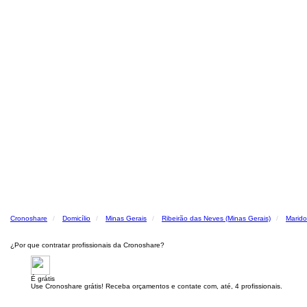
Cronoshare
Domicílio
Minas Gerais
Ribeirão das Neves (Minas Gerais)
Marido
¿Por que contratar profissionais da Cronoshare?
É grátis
Use Cronoshare grátis! Receba orçamentos e contate com, até, 4 profissionais.