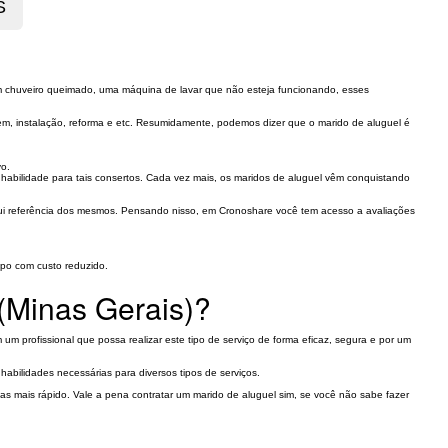
um chuveiro queimado, uma máquina de lavar que não esteja funcionando, esses
ntagem, instalação, reforma e etc. Resumidamente, podemos dizer que o marido de aluguel é
vo.
 habilidade para tais consertos. Cada vez mais, os maridos de aluguel vêm conquistando
ssui referência dos mesmos. Pensando nisso, em Cronoshare você tem acesso a avaliações
mpo com custo reduzido.
(Minas Gerais)?
m profissional que possa realizar este tipo de serviço de forma eficaz, segura e por um
abilidades necessárias para diversos tipos de serviços.
mas mais rápido. Vale a pena contratar um marido de aluguel sim, se você não sabe fazer