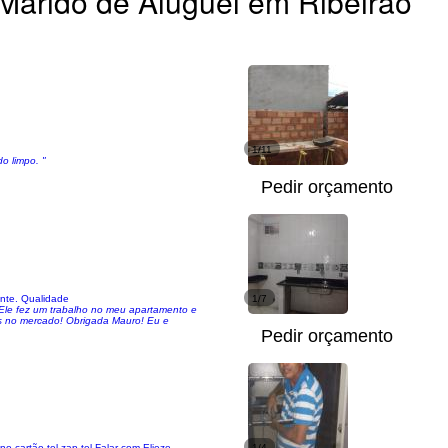
Marido de Aluguel em Ribeirão
1/11
o limpo. "
Pedir orçamento
ante. Qualidade
1/7
 Ele fez um trabalho no meu apartamento e
ios no mercado! Obrigada Mauro! Eu e
Pedir orçamento
 cartão tel zap tel Falar com Elieze
1/4