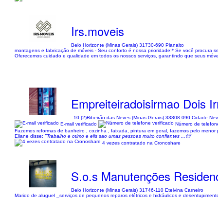
Irs.moveis
Belo Horizonte (Minas Gerais) 31730-690 Planalto
montagens e fabricação de móveis - Seu conforto é nossa prioridade!* Se você procura 
Oferecemos cuidado e qualidade em todos os nossos serviços, garantindo que seus móv
Empreiteiradoisirmao Dois I
10 (2)
Ribeirão das Neves (Minas Gerais) 33808-090 Cidade Ne
E-mail verificado
Número de telefone
Fazemos reformas de banheiro , cozinha , faixada, pintura em geral, fazemos pelo menor p
Eliane disse:
"Trabalho e otimo e elis sao umas pessoas muito confiantes ...😊"
4 vezes contratado na Cronoshare
S.o.s Manutenções Residenc
Belo Horizonte (Minas Gerais) 31746-110 Etelvina Carneiro
Marido de aluguel _serviços de pequenos reparos elétricos e hidráulicos e desentupiment