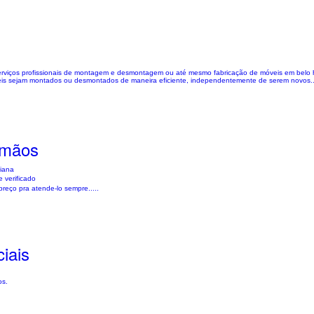
serviços profissionais de montagem e desmontagem ou até mesmo fabricação de móveis em belo h
eis sejam montados ou desmontados de maneira eficiente, independentemente de serem novos..
rmãos
viana
 verificado
reço pra atende-lo sempre.....
iais
os.