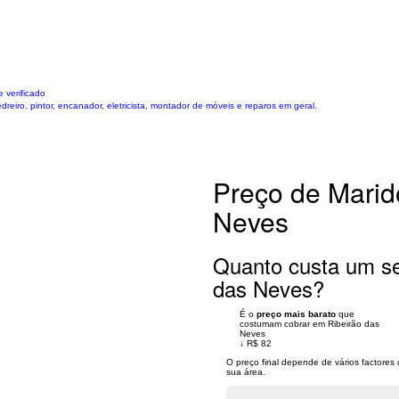
 verificado
eiro, pintor, encanador, eletricista, montador de móveis e reparos em geral.
Preço de Marid
Neves
Quanto custa um se
das Neves?
É o
preço mais barato
que
costumam cobrar em Ribeirão das
Neves
↓
R$ 82
O preço final depende de vários factore
sua área.