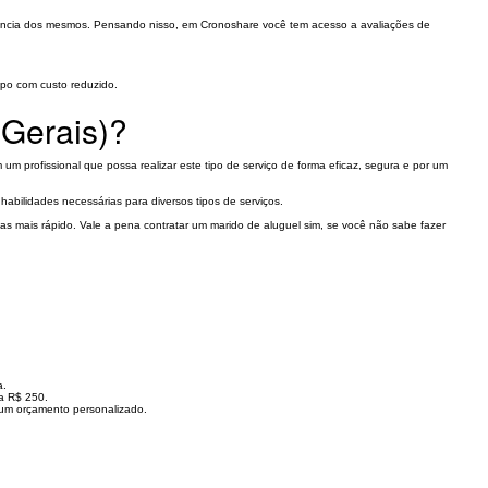
ferência dos mesmos. Pensando nisso, em Cronoshare você tem acesso a avaliações de
mpo com custo reduzido.
 Gerais)?
m profissional que possa realizar este tipo de serviço de forma eficaz, segura e por um
abilidades necessárias para diversos tipos de serviços.
mas mais rápido. Vale a pena contratar um marido de aluguel sim, se você não sabe fazer
a.
 a R$ 250.
r um orçamento personalizado.