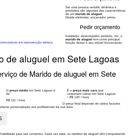
Ser uma pessoa versátil, dinâmica e
prestativa são algumas das características
de um
marido de aluguel
.
Desde eletricista, encanador, pintor,
Pedir orçamento
instalador, desentupidor, pedreiro, etc, o
marido de aluguel
tem como principal
conhecimento em manutenção elétrica.
função deixar o seu imóvel funcionando
o de aluguel em Sete Lagoas
rviço de Marido de aluguel em Sete
O
preço médio
em Sete Lagoas é
É o
preço mais caro
que
de
costumam cobrar em Sete Lagoas
↑
R$ 145
/
hora
R$ 111
/
hora
O preço final depende de vários factores
nto personalizado aos profissionais da sua área.
 habilidade para tais consertos. Cada vez mais, os maridos de aluguel vêm conquistando