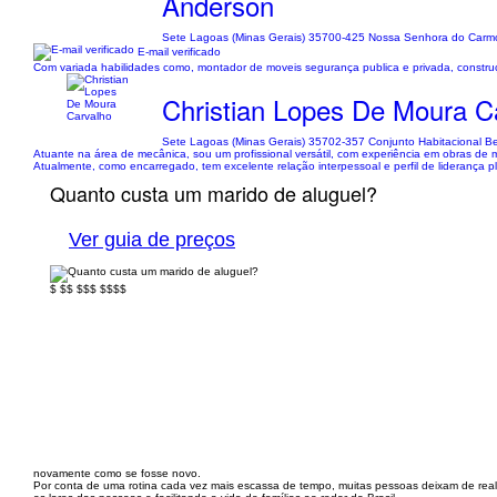
Anderson
Sete Lagoas (Minas Gerais) 35700-425 Nossa Senhora do Carm
E-mail verificado
Com variada habilidades como, montador de moveis segurança publica e privada, construçã
Christian Lopes De Moura C
Sete Lagoas (Minas Gerais) 35702-357 Conjunto Habitacional B
Atuante na área de mecânica, sou um profissional versátil, com experiência em obras d
Atualmente, como encarregado, tem excelente relação interpessoal e perfil de liderança pl
Quanto custa um marido de aluguel?
Ver guia de preços
$
$$
$$$
$$$$
novamente como se fosse novo.
Por conta de uma rotina cada vez mais escassa de tempo, muitas pessoas deixam de reali