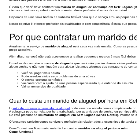
os lares das pessoas e facilitando a vida de famílias ao redor do Brasil.
É claro que você deve contratar um
marido de aluguel de confiança em Sete Lagoas (M
clientes anteriores e poderá conferir o serviço deste profissional antes de contratá-lo.
Dispomos de uma faixa horária de trabalho flexível para que o serviço e/ou as pequenas
Nosso objetivo é oferecer profissionais qualificados e com competência técnica que poss
Por que contratar um marido d
Atualmente, o serviço de
marido de aluguel
está cada vez mais em alta. Como as pessoas 
preço acessível.
Além disso, se você não está acostumado a realizar pequenos reparos é mais fácil deixa
O melhor de contratar o
marido de aluguel
é que você não precisa chamar vários profissio
algum serviço e não tem ninguém para ajudar. Listamos algumas das vantagens de contar
Você vai pagar mais barato
Pode resolver vários seus problemas de uma só vez
O serviço costuma ser rápido
Vai contar com a ajuda de uma pessoa especializada que entende do assunto
Vai ter um serviço de qualidade
Quanto custa um marido de aluguel por hora em Se
O
valor de um serviço demarido de aluguel
pode variar de acordo com a complexidade do tr
A cobrança pode ser feita por hora trabalhada, por quantidade de serviço ou por tipos d
Se está procurando um
marido de aluguel em Sete Lagoas (Minas Gerais)
, informe-se
Oferecemos também outros serviços e profissionais relacionados a esses tipos de tarefa em
Com Cronoshare ficou muito mais fácil encontrar
maridos de aluguel perto de mim
.
Como funciona?