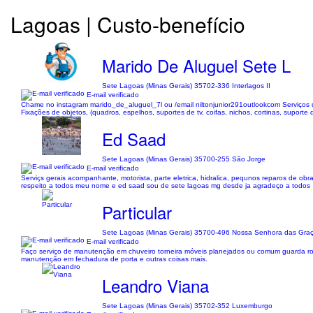
Lagoas | Custo-benefício
Marido De Aluguel Sete L
Sete Lagoas (Minas Gerais) 35702-336 Interlagos II
E-mail verificado
Chame no instagram marido_de_aluguel_7l ou /email niltonjunior291outlookcom Serviços de
Fixações de objetos, (quadros, espelhos, suportes de tv, coifas, nichos, cortinas, suporte d
Ed Saad
Sete Lagoas (Minas Gerais) 35700-255 São Jorge
E-mail verificado
Serviçs gerais acompanhante, motorista, parte eletrica, hidralica, pequnos reparos de obr
respeito a todos meu nome e ed saad sou de sete lagoas mg desde ja agradeço a todos
Particular
Sete Lagoas (Minas Gerais) 35700-496 Nossa Senhora das Gra
E-mail verificado
Faço serviço de manutenção em chuveiro torneira móveis planejados ou comum guarda roup
manutenção em fechadura de porta e outras coisas mais.
Leandro Viana
Sete Lagoas (Minas Gerais) 35702-352 Luxemburgo