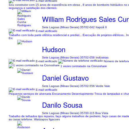
E-mail verificado
Sou construtor com 15 anos de experiência em obras , 8 anos de bombeiro hidráulico no
segurança e satisfação dos clientes.
William Rodrigues Sales Cu
Sete Lagoas (Minas Gerais) 35702-042 Itapoã II
E-mail verificado
Trabalho com toda parte elétrica residencial e predial... Execução de projetos elétricos.. In
Etc
Hudson
Sete Lagoas (Minas Gerais) 35702-058 Indústrias
E-mail verificado
Número de telefone
1 vezes contratado na Cronoshare
Daniel Gustavo
Sete Lagoas (Minas Gerais) 35702-556 Verde Vale
E-mail verificado
Pequenos serviços de alvenaria Encanamento Desentupimento Troca de lampadas e chuv
Danilo Sousa
Sete Lagoas (Minas Gerais) 35700-115 Boa Vista
Trabalho de telhados tipo reparos, faço alguns trabalhos de pedreiro, faço casas de madei
as casas telefone. Watizapou ligacoes