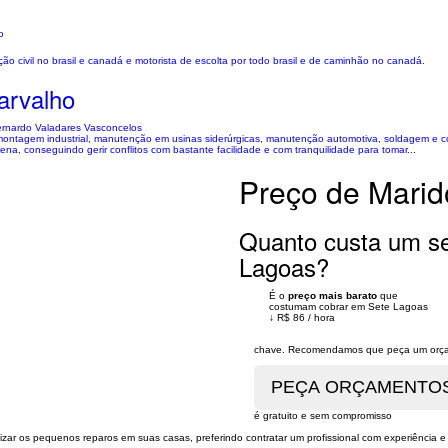
o
o civil no brasil e canadá e motorista de escolta por todo brasil e de caminhão no canadá.
arvalho
ernardo Valadares Vasconcelos
e montagem industrial, manutenção em usinas siderúrgicas, manutenção automotiva, soldagem e 
ena, conseguindo gerir conflitos com bastante facilidade e com tranquilidade para tomar...
Preço de Marid
Quanto custa um se
Lagoas?
É o
preço mais barato
que
costumam cobrar em Sete Lagoas
↓
R$ 86
/
hora
chave. Recomendamos que peça um orçame
é gratuito e sem compromisso
zar os pequenos reparos em suas casas, preferindo contratar um profissional com experiência e