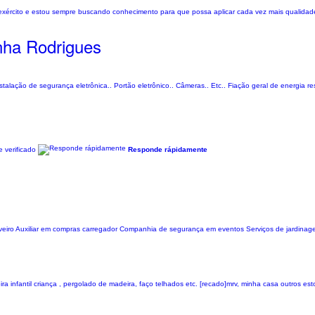
 exército e estou sempre buscando conhecimento para que possa aplicar cada vez mais qualidad
nha Rodrigues
stalação de segurança eletrônica.. Portão eletrônico.. Câmeras.. Etc.. Fiação geral de energia resi
 verificado
Responde rápidamente
eiro Auxiliar em compras carregador Companhia de segurança em eventos Serviços de jardina
ra infantil criança , pergolado de madeira, faço telhados etc. [recado]mrv, minha casa outros es