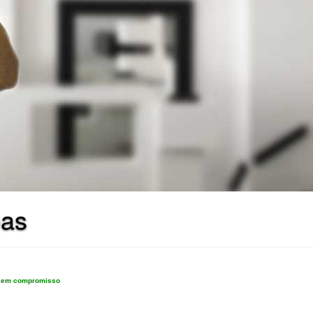
oas
e sem compromisso