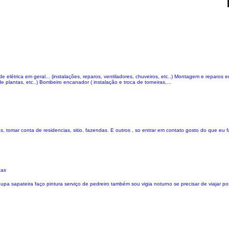
 elétrica em geral... (instalações, reparos, ventiladores, chuveiros, etc..) Montagem e reparo
e plantas, etc..) Bombeiro encanador ( instalação e troca de torneiras,...
as, tomar conta de residencias, sitio, fazendas. E outros , so entrar em contato gosto do que eu
ças
a sapateira faço pintura serviço de pedreiro também sou vigia noturno se precisar de viajar p