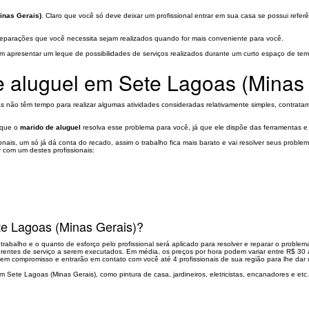
inas Gerais)
. Claro que você só deve deixar um profissional entrar em sua casa se possui re
 reparações que você necessita sejam realizados quando for mais conveniente para você.
am apresentar um leque de possibilidades de serviços realizados durante um curto espaço de te
e aluguel em Sete Lagoas (Minas
não têm tempo para realizar algumas atividades consideradas relativamente simples, contratam u
r que o
marido de aluguel
resolva esse problema para você, já que ele dispõe das ferramentas e h
nais, um só já dá conta do recado, assim o trabalho fica mais barato e vai resolver seus proble
 com um destes profissionais:
te Lagoas (Minas Gerais)?
abalho e o quanto de esforço pelo profissional será aplicado para resolver e reparar o problem
iferentes de serviço a serem executados. Em média, os preços por hora podem variar entre R$ 30
 sem compromisso e entrarão em contato com você até 4 profissionais de sua região para lhe da
 Sete Lagoas (Minas Gerais), como pintura de casa, jardineiros, eletricistas, encanadores e etc.