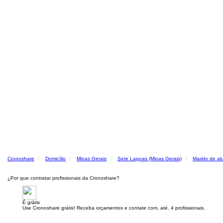
Cronoshare
Domicílio
Minas Gerais
Sete Lagoas (Minas Gerais)
Marido de al
¿Por que contratar profissionais da Cronoshare?
É grátis
Use Cronoshare grátis! Receba orçamentos e contate com, até, 4 profissionais.