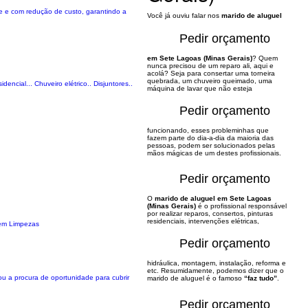
e e com redução de custo, garantindo a
Você já ouviu falar nos
marido de aluguel
Pedir orçamento
em Sete Lagoas (Minas Gerais)
? Quem
nunca precisou de um reparo ali, aqui e
acolá? Seja para consertar uma torneira
quebrada, um chuveiro queimado, uma
dencial... Chuveiro elétrico.. Disjuntores..
máquina de lavar que não esteja
Pedir orçamento
funcionando, esses probleminhas que
fazem parte do dia-a-dia da maioria das
pessoas, podem ser solucionados pelas
mãos mágicas de um destes profissionais.
Pedir orçamento
O
marido de aluguel em Sete Lagoas
(Minas Gerais)
é o profissional responsável
por realizar reparos, consertos, pinturas
residenciais, intervenções elétricas,
gem Limpezas
Pedir orçamento
hidráulica, montagem, instalação, reforma e
etc. Resumidamente, podemos dizer que o
tou a procura de oportunidade para cubrir
marido de aluguel é o famoso
“faz tudo”
.
Pedir orçamento