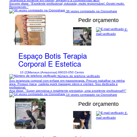
Terapêutica somente em mulher, agradeço a compreensão 🙏👐
Socorro disse:
"Excelente profissional, educada, muito responsável. Gostei muito.
Recomendo."
36 vezes contratado na Cronoshare
Pedir orçamento
E-
mail verificado
1/7
Espaço Botis Terapia
Corporal E Estetica
10 (2)
Manaus (Amazonas) 69020-050 Centro
Número de telefone verificado
Sou terapeuta corporal com enfase em massoterapia. Procuro trabalhar na minha
área. Possuo maca, cadeira quick massage oleos e cremes. Sou dedicada e
profissional.
Ana disse:
"Super atenciosa e totalmente prestativa, uma excelente profissional!!!"
14 vezes contratado na Cronoshare
Pedir orçamento
E-
mail verificado
1/6