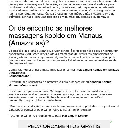
Em um mundo onde o estresse e a poluição diária afetam diretamente a saúde da
nossa pele, a massagem Kobido surge como uma solução natural e eficaz para
combater os sinais do envelhecimento, promovendo não apenas uma pele mais
saudável, mas também um momento de relaxamento e conexão consigo mesmo.
Além disso, optar por essa técnica é escolher um método não invasivo e livre de
químicos, alinhado com uma filosofia de vida mais equilibrada e sustentável.
Onde encontro as melhores
massagens kobido em Manaus
(Amazonas)?
Se isso é o que está buscando, a Cronoshare é o lugar perfeito para encontrar um
especialista. Aqui, você recebe até 4 orçamentos de diferentes profissionais de
forma gratuita e sem compromisso algum! Você ainda terá acesso aos seus perfis
profissionais para conhecer mais sobre seus trabalhos e conferir as avaliações de
clientes anteriores.
Com a Cronoshare, ficou muito mais fácil encontrar
massagem kobido em Manaus
(Amazonas)
.
Como funciona?
- Explique sua solicitação de orçamento para o serviço de
Massagem Kobido
Manaus (Amazonas)
.
- Centenas de profissionais de Massagem Kobido localizados em Manaus e
arredores vão receber um aviso con sua solicitação e os que tiverem interesse
entrarão em contato com você, lhe oferecendo um orçamento e tarifas
personalizadas para Massagem Kobido.
- Pode ver as avaliações de outros clientes assim como o perfil de cada profissional
para poder comparar os orçamentos e tomar a melhor decisão.
Peça um orçamento gratuitamente para
Massagem Kobido
.
é