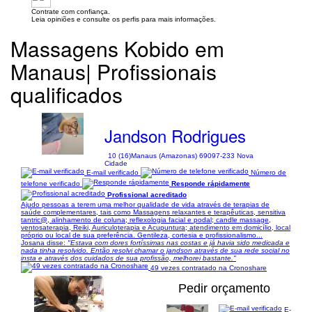
Contrate com confiança.
Leia opiniões e consulte os perfis para mais informações.
Massagens Kobido em
Manaus| Profissionais
qualificados
Jandson Rodrigues
10 (16)
Manaus (Amazonas) 69097-233 Nova
Cidade
E-mail verificado
Número de
telefone verificado
Responde rápidamente
Profissional acreditado
Ajudo pessoas a terem uma melhor qualidade de vida através de terapias de
saúde complementares, tais como Massagens relaxantes e terapêuticas, sensitiva
tantric@, alinhamento de coluna; reflexologia facial e podal; candle massage,
ventosaterapia, Reiki, Auriculoterapia e Acupuntura; atendimento em domicílio, local
próprio ou local de sua preferência. Gentileza, cortesia e profissionalismo...
Josana disse:
"Estava com dores fortíssimas nas costas e já havia sido medicada e
nada tinha resolvido. Então resolvi chamar o jandson através de sua rede social no
insta e através dos cuidados de sua profissão, melhorei bastante."
49 vezes contratado na Cronoshare
Pedir orçamento
E-