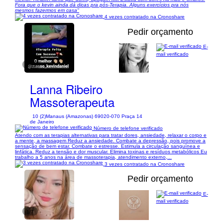
Fora que o kevin ainda dá dicas pra pós-Terapia. Alguns exercícios pra nós
mesmos fazermos em casa"
4 vezes contratado na Cronoshare
Pedir orçamento
E-
mail verificado
1/11
Lanna Ribeiro
Massoterapeuta
10 (2)
Manaus (Amazonas) 69020-070 Praça 14
de Janeiro
Número de telefone verificado
Atendo com as terapias alternativas para tratar dores, ansiedade, relaxar o corpo e
a mente, a massagem Reduz a ansiedade. Combate a depressão, pois promove a
sensação de bem estar. Combate o estresse. Estimula a circulação sanguínea e
linfática. Reduz a tensão e dor muscular. Elimina toxinas e resíduos metabólicos Eu
trabalho a 5 anos na área de massoterapia, atendimento externo,...
3 vezes contratado na Cronoshare
Pedir orçamento
E-
mail verificado
1/7