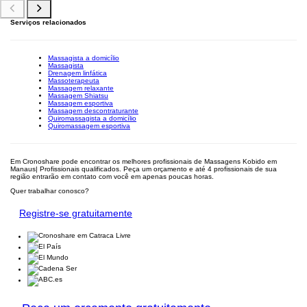
Serviços relacionados
Massagista a domicílio
Massagista
Drenagem linfática
Massoterapeuta
Massagem relaxante
Massagem Shiatsu
Massagem esportiva
Massagem descontraturante
Quiromassagista a domicílio
Quiromassagem esportiva
Em Cronoshare pode encontrar os melhores profissionais de Massagens Kobido em
Manaus| Profissionais qualificados. Peça um orçamento e até 4 profissionais de sua
região entrarão em contato com você em apenas poucas horas.
Quer trabalhar conosco?
Registre-se gratuitamente