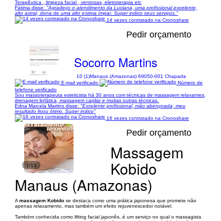
Terapêutica , limpeza facial , ventosas, eletroterapia etc
Fátima disse:
"Agradeço o atendimento da Luciana, uma profissional excelente,
alto astral, dona de uma alto estima ímpar. Super indico seus serviços."
14 vezes contratado na Cronoshare
Pedir orçamento
Socorro Martins
10 (1)
Manaus (Amazonas) 69050-001 Chapada
E-mail verificado
Número de
telefone verificado
Sou massoterapeuta esteticista há 30 anos com técnicas de massagem relaxantes,
drenagem linfática, massagem capilar e muitas outras técnicas.
Edna Marcela Martins disse:
"Excelente profissional, mão abençoada, meu
resultado ficou ótimo. Super indico"
16 vezes contratado na Cronoshare
Pedir orçamento
Massagem
Kobido
1/13
Manaus (Amazonas)
A
massagem Kobido
se destaca como uma prática japonesa que promete não
apenas relaxamento, mas também um efeito rejuvenescedor notável.
Também conhecida como lifting facial japonês, é um serviço no qual o massagista