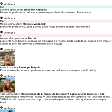
Verificada
SO
Socorro opina sobre
Roseany Nogueira
:
Excelente profissional, educada, muito responsável. Gostei muito. Recomendo.
Verificada
MA
Marcia opina sobre
Massokevindaniel
:
Excelente profissional, senti grande alívio neste primeiro contato. Recomendo
Verificada
AL
Alessandra opina sobre
Marcia
:
Excelente Atendimento, proativa na marcação do horário. Muito cuidadosa, espaço bem limpo e
aconchegante. Recomendo a Profissional e o Espaço.
Verificada
Arli opina sobre
Penelope Beolchi
:
Pessoa maravilhosa super profissional uma das melhores massagens que fiz até hj
Verificada
Túlio opina sobre
Massoterapeuta E Terapeuta Integrativa Fabiana Lima Mãos De Fada
:
Um atendimento maravilhoso. Nunca vi uma massoterapeuta tão completa. Foi uma verdadeira
TERAPIA. Não apenas para o corpo, mas também para a alma... Vou querer repetir sempre...
Amei...
Verificada