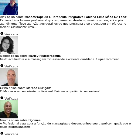
Alex opina sobre
Massoterapeuta E Terapeuta Integrativa Fabiana Lima Mãos De Fada
:
Fabiana Lima foi uma profissional que surpreendeu desde o primeiro contato, até o pós
atendimento. Teve atenção aos detalhes do que precisava e se preocupou em oferecer o
melhor. Claramente uma...
Verificada
Genice opina sobre
Marley Fisioterapeuta
:
Muito acolhedora e a massagem miofascial de excelente qualidade! Super recomend0!
Verificada
Celso opina sobre
Marcos Suzigan
:
O Marcos é um excelente profissional. Foi uma experiência sensacional.
Verificada
Marcos opina sobre
Dgomes
:
A Profissional esta apta a função de massagista e desempenhou seu papel com qualidade e
muito profissionalismo
Verificada