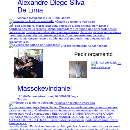
Alexandre Diego Silva
De Lima
Manaus (Amazonas) 69078-500 Japiim
Número de telefone verificado
Olá, sou alexandre, massoterapeuta dedicado a proporcionar bem-Estar e
equilíbrio aos meus clientes. Minha abordagem é centrada nas necessidades de
cada cliente, buscando o alívio de dores musculares, tensões, diminuição de stress
para proporcionando um bem estar físico. Como massoterapeuta, estou
comprometido em promover a saúde integral, proporcionando momentos de
relaxamento e...
3 vezes contratado na Cronoshare
Pedir orçamento
E-
mail verificado
1/14
Massokevindaniel
10 (6)
Manaus (Amazonas) 69088-108 Jorge
Teixeira
Número de telefone verificado
Sou o massoterapeuta Kevin Daniel. Oferecer os melhores atendimentos sempre
vai ser o meu foco. O objetivo vai ser baseado na necessidade do meu cliente.
Temos para vocês massagens : RELAXANTES BAMBUTERAPIA DRENAGEM
LINFATICA MODELADORA TERAPIA MANUAL DESPORTIVA TERAPÊUTICA
AURICULOTERAPIA É MAIS... Sem quiser experimentar, pode me chamar. Prazer
atender você.
Isabella disse:
"Profissional excelente. Não precisa de muitas sessões pra se sentir
melhor. Relaxei tanto que dormi, apaguei kkk Estava com dores na mão e ombros.