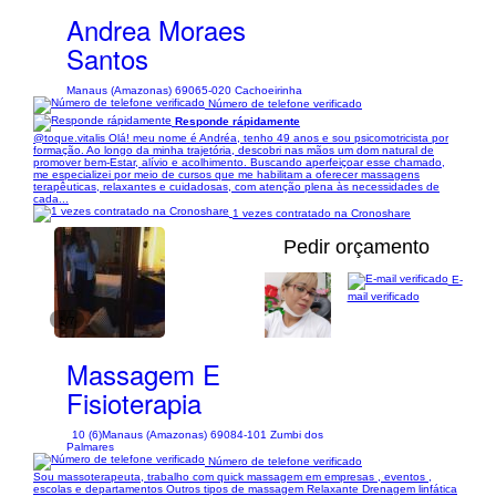
Andrea Moraes
Santos
Manaus (Amazonas) 69065-020 Cachoeirinha
Número de telefone verificado
Responde rápidamente
@toque.vitalis Olá! meu nome é Andréa, tenho 49 anos e sou psicomotricista por
formação. Ao longo da minha trajetória, descobri nas mãos um dom natural de
promover bem-Estar, alívio e acolhimento. Buscando aperfeiçoar esse chamado,
me especializei por meio de cursos que me habilitam a oferecer massagens
terapêuticas, relaxantes e cuidadosas, com atenção plena às necessidades de
cada...
1 vezes contratado na Cronoshare
Pedir orçamento
E-
mail verificado
1/7
Massagem E
Fisioterapia
10 (6)
Manaus (Amazonas) 69084-101 Zumbi dos
Palmares
Número de telefone verificado
Sou massoterapeuta, trabalho com quick massagem em empresas , eventos ,
escolas e departamentos Outros tipos de massagem Relaxante Drenagem linfática