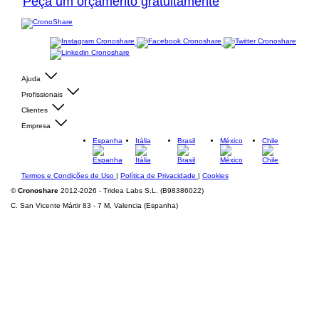
Peça um orçamento gratuitamente
Ajuda
Profissionais
Clientes
Empresa
Espanha
Itália
Brasil
México
Chile
Termos e Condições de Uso
|
Política de Privacidade
|
Cookies
©
Cronoshare
2012-2026 - Tridea Labs S.L. (B98386022)
C. San Vicente Mártir 83 - 7 M, Valencia (Espanha)