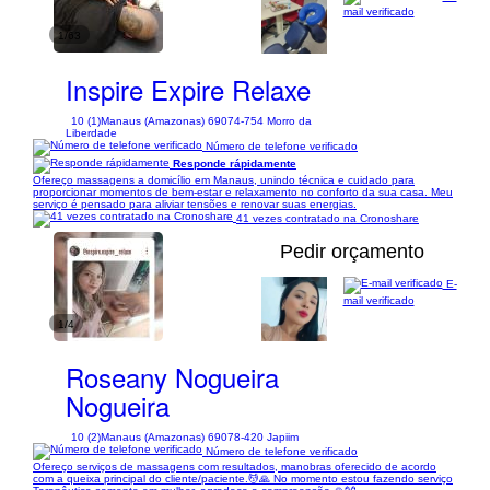
mail verificado
1/63
Inspire Expire Relaxe
10 (1)
Manaus (Amazonas) 69074-754 Morro da
Liberdade
Número de telefone verificado
Responde rápidamente
Ofereço massagens a domicílio em Manaus, unindo técnica e cuidado para
proporcionar momentos de bem-estar e relaxamento no conforto da sua casa. Meu
serviço é pensado para aliviar tensões e renovar suas energias.
41 vezes contratado na Cronoshare
Pedir orçamento
E-
mail verificado
1/4
Roseany Nogueira
Nogueira
10 (2)
Manaus (Amazonas) 69078-420 Japiim
Número de telefone verificado
Ofereço serviços de massagens com resultados, manobras oferecido de acordo
com a queixa principal do cliente/paciente.💆🙏 No momento estou fazendo serviço