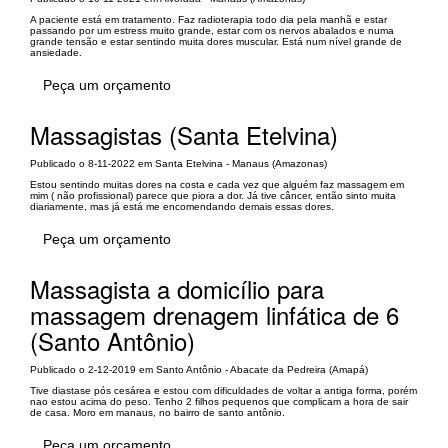
A paciente está em tratamento. Faz radioterapia todo dia pela manhã e estar
passando por um estress muito grande, estar com os nervos abalados e numa
grande tensão e estar sentindo muita dores muscular. Está num nível grande de
ansiedade.
Peça um orçamento
Massagistas (Santa Etelvina)
Publicado o 8-11-2022 em Santa Etelvina - Manaus (Amazonas)
Estou sentindo muitas dores na costa e cada vez que alguém faz massagem em
mim ( não profissional) parece que piora a dor. Já tive câncer, então sinto muita
diariamente, mas já está me encomendando demais essas dores.
Peça um orçamento
Massagista a domicílio para
massagem drenagem linfática de 6
(Santo Antônio)
Publicado o 2-12-2019 em Santo Antônio - Abacate da Pedreira (Amapá)
Tive diastase pós cesárea e estou com dificuldades de voltar a antiga forma, porém
nao estou acima do peso. Tenho 2 filhos pequenos que complicam a hora de sair
de casa. Moro em manaus, no bairro de santo antônio.
Peça um orçamento