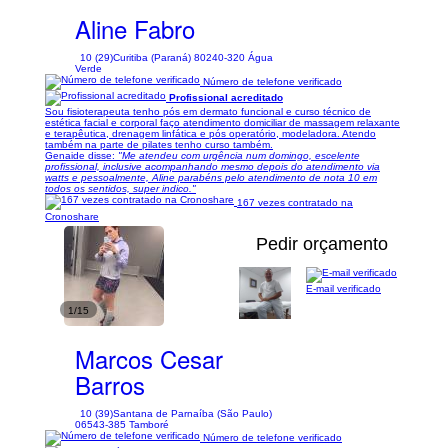
Aline Fabro
10 (29)
Curitiba (Paraná) 80240-320 Água
Verde
Número de telefone verificado
Profissional acreditado
Sou fisioterapeuta tenho pós em dermato funcional e curso técnico de
estética facial e corporal faço atendimento domiciliar de massagem relaxante
e terapêutica, drenagem linfática e pós operatório, modeladora. Atendo
também na parte de pilates tenho curso também.
Genaide disse:
"Me atendeu com urgência num domingo, escelente
profissional, inclusive acompanhando mesmo depois do atendimento via
watts e pessoalmente, Aline parabéns pelo atendimento de nota 10 em
todos os sentidos, super indico."
167 vezes contratado na
Cronoshare
Pedir orçamento
E-mail verificado
1/15
Marcos Cesar
Barros
10 (39)
Santana de Parnaíba (São Paulo)
06543-385 Tamboré
Número de telefone verificado