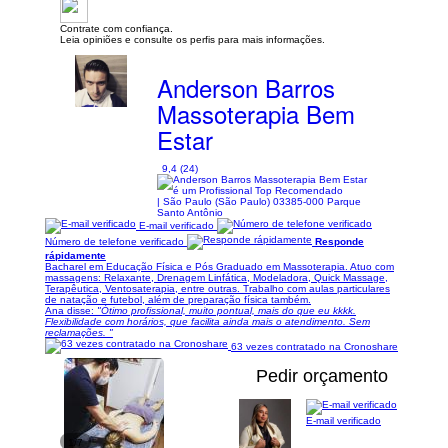
Contrate com confiança.
Leia opiniões e consulte os perfis para mais informações.
Anderson Barros
Massoterapia Bem
Estar
9,4 (24)
| São Paulo (São Paulo) 03385-000 Parque
Santo Antônio
E-mail verificado
Número de telefone verificado
Responde
rápidamente
Bacharel em Educação Física e Pós Graduado em Massoterapia. Atuo com
massagens: Relaxante, Drenagem Linfática, Modeladora, Quick Massage,
Terapêutica, Ventosaterapia, entre outras. Trabalho com aulas particulares
de natação e futebol, além de preparação física também.
Ana disse:
"Ótimo profissional, muito pontual, mais do que eu kkkk.
Flexibilidade com horários, que facilita ainda mais o atendimento. Sem
reclamações. "
63 vezes contratado na Cronoshare
Pedir orçamento
E-mail verificado
1/7