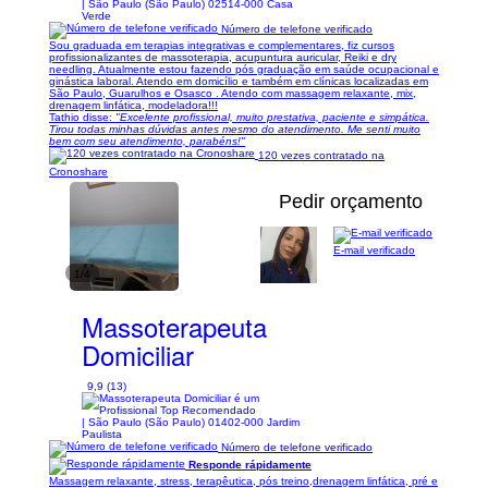
| São Paulo (São Paulo) 02514-000 Casa
Verde
Número de telefone verificado
Sou graduada em terapias integrativas e complementares, fiz cursos
profissionalizantes de massoterapia, acupuntura auricular, Reiki e dry
needling. Atualmente estou fazendo pós graduação em saúde ocupacional e
ginástica laboral. Atendo em domicílio e também em clínicas localizadas em
São Paulo, Guarulhos e Osasco . Atendo com massagem relaxante, mix,
drenagem linfática, modeladora!!!
Tathio disse:
"Excelente profissional, muito prestativa, paciente e simpática.
Tirou todas minhas dúvidas antes mesmo do atendimento. Me senti muito
bem com seu atendimento, parabéns!"
120 vezes contratado na
Cronoshare
Pedir orçamento
E-mail verificado
1/4
Massoterapeuta
Domiciliar
9,9 (13)
| São Paulo (São Paulo) 01402-000 Jardim
Paulista
Número de telefone verificado
Responde rápidamente
Massagem relaxante, stress, terapêutica, pós treino,drenagem linfática, pré e