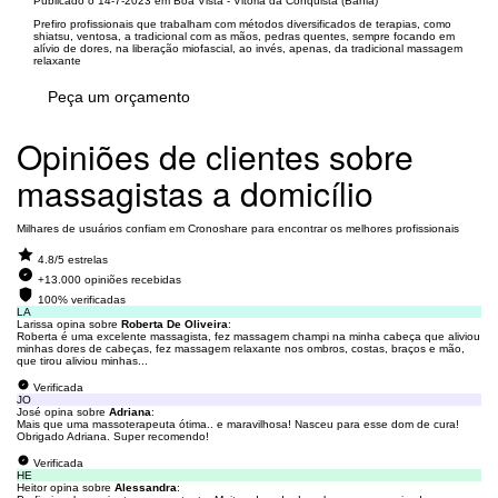
Publicado o 14-7-2023 em Boa Vista - Vitória da Conquista (Bahia)
Prefiro profissionais que trabalham com métodos diversificados de terapias, como
shiatsu, ventosa, a tradicional com as mãos, pedras quentes, sempre focando em
alívio de dores, na liberação miofascial, ao invés, apenas, da tradicional massagem
relaxante
Peça um orçamento
Opiniões de clientes sobre
massagistas a domicílio
Milhares de usuários confiam em Cronoshare para encontrar os melhores profissionais
4.8/5 estrelas
+13.000 opiniões recebidas
100% verificadas
LA
Larissa opina sobre
Roberta De Oliveira
:
Roberta é uma excelente massagista, fez massagem champi na minha cabeça que aliviou
minhas dores de cabeças, fez massagem relaxante nos ombros, costas, braços e mão,
que tirou aliviou minhas...
Verificada
JO
José opina sobre
Adriana
:
Mais que uma massoterapeuta ótima.. e maravilhosa! Nasceu para esse dom de cura!
Obrigado Adriana. Super recomendo!
Verificada
HE
Heitor opina sobre
Alessandra
: