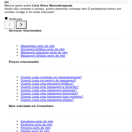
MA
Marcos opina sobre
Lívia Alves Massoterapeuta
:
Ainda não contratei o serviço, porém pretendo contratar sim! O profissional entrou em
contato comigo e foi muito educada!
Verificada
Serviços relacionados
Massagista perto de mim
Drenagem linfática perto de mim
Massagem relaxante perto de mim
Massagem Shiatsu perto de mim
Preços relacionados
Quanto custa contratar um massoterapeuta?
Quanto custa um serviço de massagem?
Quanto custa uma drenagem linfática?
Quanto custa uma massagem a domicílio?
Quanto custa uma massagem relaxante?
Quanto custa uma massagem desportiva?
Quanto custa uma massagem para gestante?
Quanto custa uma massagem shiatsu?
Mais solicitado em Cronoshare
Arquitetos perto de mim
Pedreiros perto de mim
Pintores perto de mim
Diarista perto de mim