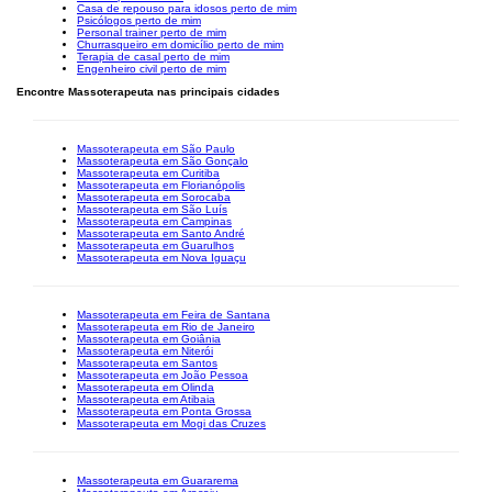
Casa de repouso para idosos perto de mim
Psicólogos perto de mim
Personal trainer perto de mim
Churrasqueiro em domicílio perto de mim
Terapia de casal perto de mim
Engenheiro civil perto de mim
Encontre Massoterapeuta nas principais cidades
Massoterapeuta em São Paulo
Massoterapeuta em São Gonçalo
Massoterapeuta em Curitiba
Massoterapeuta em Florianópolis
Massoterapeuta em Sorocaba
Massoterapeuta em São Luís
Massoterapeuta em Campinas
Massoterapeuta em Santo André
Massoterapeuta em Guarulhos
Massoterapeuta em Nova Iguaçu
Massoterapeuta em Feira de Santana
Massoterapeuta em Rio de Janeiro
Massoterapeuta em Goiânia
Massoterapeuta em Niterói
Massoterapeuta em Santos
Massoterapeuta em João Pessoa
Massoterapeuta em Olinda
Massoterapeuta em Atibaia
Massoterapeuta em Ponta Grossa
Massoterapeuta em Mogi das Cruzes
Massoterapeuta em Guararema