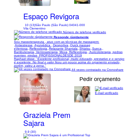
1/12
Espaço Revigora
10 (13)
São Paulo (São Paulo) 04041-000
Vila Clementino
Número de telefone verificado
Responde rápidamente
Sou massoterapeuta , atuo com as técnicas de massagem:
,Antiestresse,,Ayurvédica ,,Desportiva,,Quick massag
eVentosa,,Reflexologia,,Relaxante Shantala,,Shiatsu,,Sueca,,
Bambuterapia, Ventosaterapia, Moxa, Reflexologia,, Auricoloterapia, pedras
quentes, pindas, PROFISSIONALDESDE 2019
Raphael disse:
"Excelente profissional, muito educado, prestativo e o serviço
é excelente. No final o valor ficou um pouco acima do orçamento enviado,
porém, valeu a pena."
44 vezes contratado na Cronoshare
Pedir orçamento
E-mail verificado
1/13
Graziela Prem
Sajara
9,9 (30)