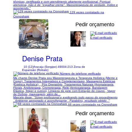
técnicas, certificada e com atendimento altamente profissional. Pontual,
atenciosa, não é de "espalhar creme". Massoterapeuta de verdade. Indico e
recomendo."
129 vezes contratado na
Cronoshare
Pedir orçamento
E-mail verificado
1/13
Denise Prata
10 (12)
Aracaju (Sergipe) 49004-213 Zona de
Expansão (Robalo)
Número de telefone verificado
Me chamo Denise Prata sou Massoterapeuta e Terapeuta Holística (Mente e
Corpo). Tratamentos Integrativos e Complementares, Massagens Estéticas
(Estética Holística), , Pós Operatório, Tratamentos Naturais (Aromaterapia,
Florais, Argiloterapia, Cromoterapia, Reiki,Ventosaterapia, Bandagem
Elástica, Stiper e outros), Limpeza de pele com Extração de cravos , Vapor
de Ozônio, maquiagem, além de...
Marcelo disse:
"Súper profissional e explicando todo passo do procedimento
. Ambiente apropriado e aconchegante . Parabéns, resultado obtido ."
68 vezes contratado na Cronoshare
Pedir orçamento
E-mail verificado