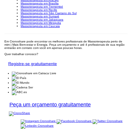
Massoterapeuta em Aracaju
Massoterapeuta em Brasília
Massoterapeuta em Tremembé
Massoterapeuta em Recife
Massoterapeuta em São Caetano do Sul
Massoterapeuta em Sumaré
Massoterapeuta em Jabaquara
Massoterapeuta em Mesquita
Massoterapeuta em Caucaia
Em Cronoshare pode encontrar os melhores profissionais de Massoterapeuta perto de
mim | Mais Bem-estar e Energia. Peça um orçamento e até 4 profissionais de sua região
entrarão em contato com você em apenas poucas horas.
Quer trabalhar conosco?
Registre-se gratuitamente
Peça um orçamento gratuitamente