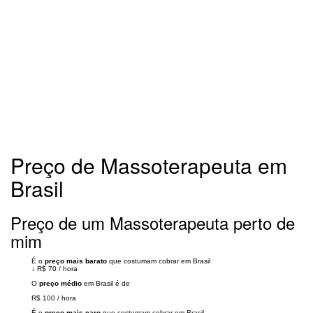
Preço de Massoterapeuta em
Brasil
Preço de um Massoterapeuta perto de
mim
É o
preço mais barato
que costumam cobrar em Brasil
↓
R$ 70
/
hora
O
preço médio
em Brasil é de
R$ 100
/
hora
É o
preço mais caro
que costumam cobrar em Brasil