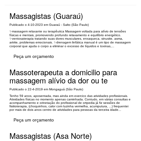
Massagistas (Guaraú)
Publicado o 4-10-2023 em Guaraú - Salto (São Paulo)
✨massagem relaxante ou terapêutica Massagem voltada para alívio de tensões
físicas e mentais, promovendo profundo relaxamento e equilíbrio energético.
✨ventosaterapia tratando suas dores musculares, enxaqueca, sinusite, asma,
artrite, problemas emocionais. ✨drenagem linfática manual é um tipo de massagem
corporal que ajuda o corpo a eliminar o excesso de líquidos e toxinas,...
Peça um orçamento
Massoterapeuta a domicilio para
massagem alívio da dor ou te
Publicado o 22-4-2019 em Mongaguá (São Paulo)
Tenho 59 anos, aposentada, mas ainda em exercico das atividades profissionais.
Atividades físicas no momento apenas caminhada. Contudo, em várias consultas e
acompanhamento e orinetação do profissional de ortpedia já fiz sessões de
fisitioterapia, (choquinhos, calor com luzinha vermelha, acumputura, ...) frequentei
por mais de dois anos centro de atividades para pessoas da terceira idade...
Peça um orçamento
Massagistas (Asa Norte)