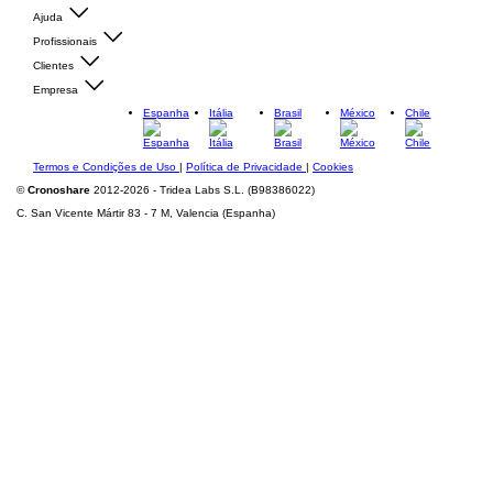
Ajuda
Profissionais
Clientes
Empresa
Espanha
Itália
Brasil
México
Chile
Termos e Condições de Uso
|
Política de Privacidade
|
Cookies
©
Cronoshare
2012-2026 - Tridea Labs S.L. (B98386022)
C. San Vicente Mártir 83 - 7 M, Valencia (Espanha)