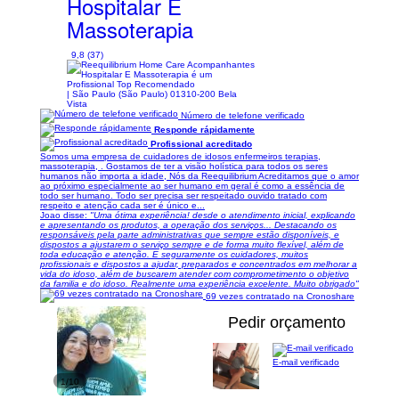
Hospitalar E
Massoterapia
9,8 (37)
| São Paulo (São Paulo) 01310-200 Bela
Vista
Número de telefone verificado
Responde rápidamente
Profissional acreditado
Somos uma empresa de cuidadores de idosos enfermeiros terapias,
massoterapia, . Gostamos de ter a visão holística para todos os seres
humanos não importa a idade, Nós da Reequilibrium Acreditamos que o amor
ao próximo especialmente ao ser humano em geral é como a essência de
todo ser humano. Todo ser precisa ser respeitado ouvido tratado com
respeito e atenção cada ser é único e...
Joao disse:
"Uma ótima experiência! desde o atendimento inicial, explicando
e apresentando os produtos, a operação dos serviços... Destacando os
responsáveis pela parte administrativas que sempre estão disponíveis, e
dispostos a ajustarem o serviço sempre e de forma muito flexível, além de
toda educação e atenção. E seguramente os cuidadores, muitos
profissionais e dispostos a ajudar, preparados e concentrados em melhorar a
vida do idoso, além de buscarem atender com comprometimento o objetivo
da familia e do idoso. Realmente uma experiência excelente. Muito obrigado"
69 vezes contratado na Cronoshare
Pedir orçamento
E-mail verificado
1/10