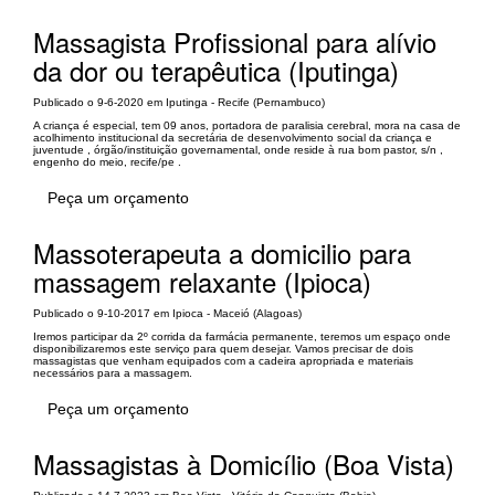
Massagista Profissional para alívio
da dor ou terapêutica (Iputinga)
Publicado o 9-6-2020 em Iputinga - Recife (Pernambuco)
A criança é especial, tem 09 anos, portadora de paralisia cerebral, mora na casa de
acolhimento institucional da secretária de desenvolvimento social da criança e
juventude , órgão/instituição governamental, onde reside à rua bom pastor, s/n ,
engenho do meio, recife/pe .
Peça um orçamento
Massoterapeuta a domicilio para
massagem relaxante (Ipioca)
Publicado o 9-10-2017 em Ipioca - Maceió (Alagoas)
Iremos participar da 2º corrida da farmácia permanente, teremos um espaço onde
disponibilizaremos este serviço para quem desejar. Vamos precisar de dois
massagistas que venham equipados com a cadeira apropriada e materiais
necessários para a massagem.
Peça um orçamento
Massagistas à Domicílio (Boa Vista)