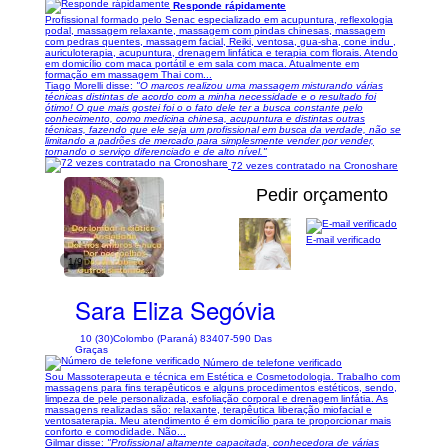
Responde rápidamente
Profissional formado pelo Senac especializado em acupuntura, reflexologia
podal, massagem relaxante, massagem com pindas chinesas, massagem
com pedras quentes, massagem facial, Reiki, ventosa, gua-sha, cone indu ,
auriculoterapia, acupuntura, drenagem linfática e terapia com florais. Atendo
em domicílio com maca portátil e em sala com maca. Atualmente em
formação em massagem Thai com...
Tiago Morelli disse:
"O marcos realizou uma massagem misturando várias
técnicas distintas de acordo com a minha necessidade e o resultado foi
ótimo! O que mais gostei foi o o fato dele ter a busca constante pelo
conhecimento, como medicina chinesa, acupuntura e distintas outras
técnicas, fazendo que ele seja um profissional em busca da verdade, não se
limitando a padrões de mercado para simplesmente vender por vender,
tornando o serviço diferenciado e de alto nível."
72 vezes contratado na Cronoshare
Pedir orçamento
E-mail verificado
1/9
Sara Eliza Segóvia
10 (30)
Colombo (Paraná) 83407-590 Das
Graças
Número de telefone verificado
Sou Massoterapeuta e técnica em Estética e Cosmetodologia. Trabalho com
massagens para fins terapêuticos e alguns procedimentos estéticos, sendo,
limpeza de pele personalizada, esfoliação corporal e drenagem linfátia. As
massagens realizadas são: relaxante, terapêutica liberação miofacial e
ventosaterapia. Meu atendimento é em domicílio para te proporcionar mais
conforto e comodidade. Não...
Gilmar disse:
"Profissional altamente capacitada, conhecedora de várias