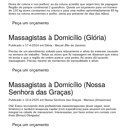
Dores de coluna e nos joelhos, as da coluna acredito que sejam bico de papagaio.
Região do parque continental 2 guarulhos. Queria um orçamento para um homem
de 120 kg dores constantes na coluna e para uma mulher aproximadamente 85 kg
dores na coluna recorrentes e joelho, (seria pra presente de dias das mães)
Peça um orçamento
Massagistas à Domicílio (Glória)
Publicado o 17-4-2024 em Glória - Macaé (Rio de Janeiro)
Preciso de um atendimento voltado para relaxamento e alívio do estresse causado
na semana de trabalho. Todas as vezes que fiz massagem me disseram que estou
mt tensa e que a região do ombro parece uma pedra. As vezes dói quando
massageiam. Preciso mesmo de momentos de tranquilidade e alívio.
Peça um orçamento
Massagistas à Domicílio (Nossa
Senhora das Graças)
Publicado o 10-4-2025 em Nossa Senhora das Graças - Manaus (Amazonas)
Olá! Estou recrutando dois profissionais massoterapeutas (duas vagas, sexo
feminino) e também terapeuta capilar (com experiência) para atuarem em período
integral na cidade de manaus/am. Interessadas, por favor entrar em contato com
thais (fferraz) Obrigada!
Peça um orçamento