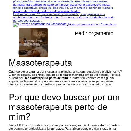
pós operatório, gestacional e ventosaterapia. Atendimento totalmente
domiciliar para ambos os sexo com preço acessível e pacote,levo maca ,
lençol descartável, creme ou óleo neutro. Com ampla experiência ,sempre
orientando e tirando todas as dúvidas do cliente .
Guilherme disse:
"Profissional muito competente , mas, gostaria que
conhecer outras profissionais para fazer uma avaliando o trabalho de mais
de uma profissional. ."
19 vezes contratado na Cronoshare
Pedir orçamento
1/4
Massoterapeuta
Quando sentir alguma dor muscular, a primeira coisa que desejamos é alívio, certo?
E contar com ajuda profissional pode te trazer melhoras em pouco tempo. Por isso,
buscar por "
massoterapeuta perto de mim
" e entrar em contato com alguém
experiente te trará alívio para as dores musculares ocasionadas por estresse
constante, movimentos repetitivos, problemas de postura e/ ou sobrecargas.
Por que devo buscar por um
massoterapeuta perto de
mim?
Maus hábitos posturais ou causados por estresse, se não forem cuidados, podem
ser bem muito prejudiciais a longo prazo. Para aliviar dores e evitar pioras e mal-