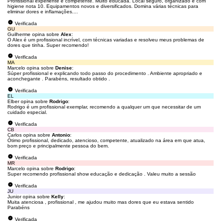
Profissional experiente e competente. Muito educada. Local seguro, organizado e com
higiene nota 10. Equipamentos novos e diversificados. Domina várias técnicas para
eliminar dores e inflamações....
Verificada
GU
Guilherme opina sobre
Alex
:
O Alex é um profissional incrível, com técnicas variadas e resolveu meus problemas de
dores que tinha. Super recomendo!
Verificada
MA
Marcelo opina sobre
Denise
:
Súper profissional e explicando todo passo do procedimento . Ambiente apropriado e
aconchegante . Parabéns, resultado obtido .
Verificada
EL
Elber opina sobre
Rodrigo
:
Rodrigo é um profissional exemplar, recomendo a qualquer um que necessitar de um
cuidado especial.
Verificada
CB
Carlos opina sobre
Antonio
:
Ótimo profissional, dedicado, atencioso, competente, atualizado na área em que atua,
bom preço e principalmente pessoa do bem.
Verificada
MR
Marcelo opina sobre
Rodrigo
:
Super recomendo profissional show educação e dedicação . Valeu muito a sessão
Verificada
JU
Junior opina sobre
Kelly
:
Muita atenciosa , profissional , me ajudou muito mas dores que eu estava sentido
Parabéns
Verificada