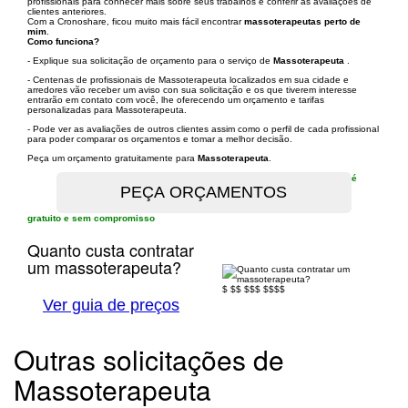
profissionais para conhecer mais sobre seus trabalhos e conferir as avaliações de
clientes anteriores.
Com a Cronoshare, ficou muito mais fácil encontrar
massoterapeutas perto de
mim
.
Como funciona?
- Explique sua solicitação de orçamento para o serviço de
Massoterapeuta
.
- Centenas de profissionais de Massoterapeuta localizados em sua cidade e
arredores vão receber um aviso con sua solicitação e os que tiverem interesse
entrarão em contato com você, lhe oferecendo um orçamento e tarifas
personalizadas para Massoterapeuta.
- Pode ver as avaliações de outros clientes assim como o perfil de cada profissional
para poder comparar os orçamentos e tomar a melhor decisão.
Peça um orçamento gratuitamente para
Massoterapeuta
.
é
gratuito e sem compromisso
Quanto custa contratar
um massoterapeuta?
$
$$
$$$
$$$$
Ver guia de preços
Outras solicitações de
Massoterapeuta