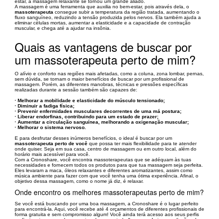
estar, a massagem relaxante se tornou um grande aliado.
A massagem é uma ferramenta que auxilia no bem-estar, pois através dela, o
massoterapeuta
consegue subir a temperatura da região tratada, aumentando o
fluxo sanguíneo, reduzindo a tensão produzida pelos nervos. Ela também ajuda a
eliminar células mortas, aumentar a elasticidade e a capacidade de contração
muscular, e chega até a ajudar na insônia.
Quais as vantagens de buscar por
um massoterapeuta perto de mim?
O alívio e conforto nas regiões mais afetadas, como a coluna, zona lombar, pernas,
sem dúvida, se tornam o maior benefícios de buscar por um profissional de
massagem. Porém, as diferentes manobras, técnicas e pressões específicas
realizadas durante a sessão também são capazes de:
· Melhorar a mobilidade e elasticidade do músculo tensionado;
· Diminuir a fadiga física;
· Prevenir enfermidades musculares decorrentes de uma má postura;
· Liberar endorfinas, contribuindo para um estado de prazer;
· Aumentar a circulação sanguínea, melhorando a oxigenação muscular;
· Melhorar o sistema nervoso.
E para desfrutar desses inúmeros benefícios, o ideal é buscar por um
massoterapeuta perto de você
que possa ter mais flexibilidade para te atender
onde quiser. Seja em sua casa, centro de massagem ou em outro local, além do
horário mais acessível para você.
Com a Cronoshare, você encontra massoterapeutas que se adéquam às tuas
necessidades e fornecem todos os produtos para que tua massagem seja perfeita.
Eles levaram a maca, óleos relaxantes e diferentes aromatizantes, assim como
música ambiente para fazer com que você tenha uma ótima experiência. Afinal, o
objetivo dessa massagem, como o nome já diz, é relaxar.
Onde encontro os melhores massoterapeutas perto de mim?
Se você está buscando por uma boa massagem, a Cronoshare é o lugar perfeito
para encontrá-la. Aqui, você recebe até 4 orçamentos de diferentes profissionais de
forma gratuita e sem compromisso algum! Você ainda terá acesso aos seus perfis