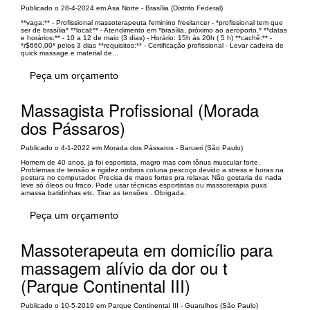
Publicado o 28-4-2024 em Asa Norte - Brasília (Distrito Federal)
**vaga:** - Profissional massoterapeuta feminino freelancer - *profissional tem que
ser de brasília* **local:** - Atendimento em *brasília, próximo ao aeroporto.* **datas
e horários:** - 10 a 12 de maio (3 dias) - Horário: 15h às 20h ( 5 h) **cachê:** -
*r$660,00* pelos 3 dias **requisitos:** - Certificação profissional - Levar cadeira de
quick massage e material de...
Peça um orçamento
Massagista Profissional (Morada
dos Pássaros)
Publicado o 4-1-2022 em Morada dos Pássaros - Barueri (São Paulo)
Homem de 40 anos, ja foi esportista, magro mas com tônus muscular forte.
Problemas de tensão e rigidez ombros coluna pescoço devido a stress e horas na
postura no computador. Precisa de maos fortes pra relaxar. Não gostaria de nada
leve só óleos ou fraco. Pode usar técnicas esportistas ou massoterapia puxa
amassa batidinhas etc. Tirar as tensões . Obrigada.
Peça um orçamento
Massoterapeuta em domicílio para
massagem alívio da dor ou t
(Parque Continental III)
Publicado o 10-5-2019 em Parque Continental III - Guarulhos (São Paulo)