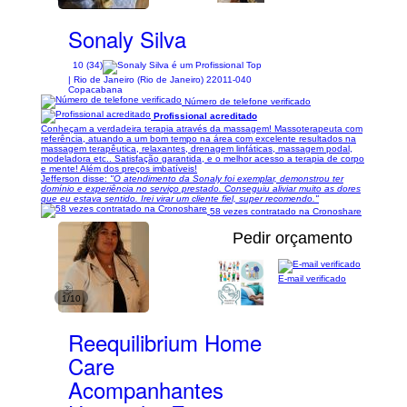
Sonaly Silva
10 (34)
| Rio de Janeiro (Rio de Janeiro) 22011-040
Copacabana
Número de telefone verificado
Profissional acreditado
Conheçam a verdadeira terapia através da massagem! Massoterapeuta com
referência, atuando a um bom tempo na área com excelente resultados na
massagem terapêutica, relaxantes, drenagem linfáticas, massagem podal,
modeladora etc.. Satisfação garantida, e o melhor acesso a terapia de corpo
e mente! Além dos preços imbatíveis!
Jefferson disse:
"O atendimento da Sonaly foi exemplar, demonstrou ter
domínio e experiência no serviço prestado. Conseguiu aliviar muito as dores
que eu estava sentido. Irei virar um cliente fiel, super recomendo."
58 vezes contratado na Cronoshare
Pedir orçamento
E-mail verificado
1/10
Reequilibrium Home
Care
Acompanhantes