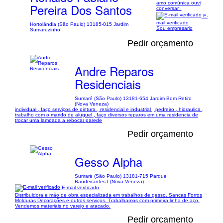
amo comúnica ouvi
Pereira Dos Santos
conversar .
E-
mail verificado
Hortolândia (São Paulo) 13185-015 Jardim
Sou empresario
Sumarezinho
Pedir orçamento
Andre Reparos
Residenciais
Sumaré (São Paulo) 13181-654 Jardim Bom Retiro
(Nova Veneza)
individual , faço serviços de pintura , residencial e industrial , pedreiro , hidraulica ,
trabalho com o marido de aluguel , faço diversos reparos em uma residencia de
trocar uma lampada a rebocar parede
Pedir orçamento
Gesso Alpha
Sumaré (São Paulo) 13181-715 Parque
Bandeirantes I (Nova Veneza)
E-mail verificado
Distribuidora e mão de obra especializada em trabalhos de gesso. Sancas Forros
Molduras Decorações e outros serviços. Trabalhamos com primeira linha de aço.
Vendemos materiais no varejo e atacado.
Pedir orçamento