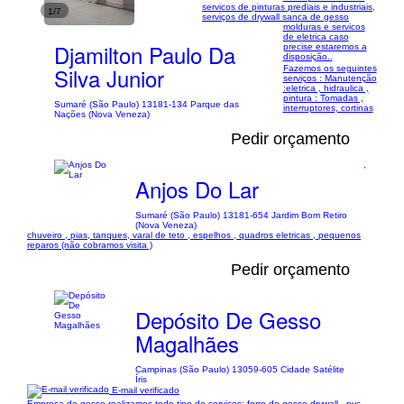
servicos de pinturas prediais e industriais,
1/7
serviços de drywall sanca de gesso
molduras e servicos
de eletrica caso
Djamilton Paulo Da
precise estaremos a
disposição..
Silva Junior
Fazemos os seguintes
serviços : Manutenção
:eletrica , hidraulica ,
pintura : Tomadas ,
Sumaré (São Paulo) 13181-134 Parque das
interruptores, cortinas
Nações (Nova Veneza)
Pedir orçamento
,
Anjos Do Lar
Sumaré (São Paulo) 13181-654 Jardim Bom Retiro
(Nova Veneza)
chuveiro , pias, tanques, varal de teto , espelhos , quadros eletricas , pequenos
reparos (não cobramos visita )
Pedir orçamento
Depósito De Gesso
Magalhães
Campinas (São Paulo) 13059-605 Cidade Satélite
Íris
E-mail verificado
Empresa de gesso realizamos todo tipo de serviços: forro de gesso drywall , pvc,