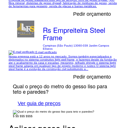
fibra mineral, divisórias de gesso drywall, fabricação de molduras de gesso, venda
de ferramentas para gesseiro, venda de placas e barras metálicas.
Pedir orçamento
Rs Empreiteira Steel
Frame
Campinas (São Paulo) 13060-039 Jardim Campos
Elíseos
E-mail verificado
Nossa empresa está a 12 anos no mercado: Somos também especializados e
diplomados no sistema construtivo light stell frame, e fazemos desde da fundação
ate o acabamento da casa e escadas, mezanino, telhado shingle o sistema ligtht
steel frame adapta em qualquer tipo de projeto moderno e rustico O sistema light
steel frame é a evolução da construção civil substituindo a...
Pedir orçamento
Qual o preço do metro do gesso liso para
teto e paredes?
Ver guia de preços
$
$$
$$$
$$$$