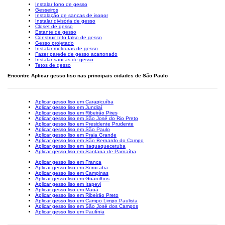
Instalar forro de gesso
Gesseiros
Instalação de sancas de isopor
Instalar divisória de gesso
Closet de gesso
Estante de gesso
Construir teto falso de gesso
Gesso projetado
Instalar molduras de gesso
Fazer parede de gesso acartonado
Instalar sancas de gesso
Tetos de gesso
Encontre Aplicar gesso liso nas principais cidades de São Paulo
Aplicar gesso liso em Carapicuíba
Aplicar gesso liso em Jundiaí
Aplicar gesso liso em Ribeirão Pires
Aplicar gesso liso em São José do Rio Preto
Aplicar gesso liso em Presidente Prudente
Aplicar gesso liso em São Paulo
Aplicar gesso liso em Praia Grande
Aplicar gesso liso em São Bernardo do Campo
Aplicar gesso liso em Itaquaquecetuba
Aplicar gesso liso em Santana de Parnaíba
Aplicar gesso liso em Franca
Aplicar gesso liso em Sorocaba
Aplicar gesso liso em Campinas
Aplicar gesso liso em Guarulhos
Aplicar gesso liso em Itapevi
Aplicar gesso liso em Mauá
Aplicar gesso liso em Ribeirão Preto
Aplicar gesso liso em Campo Limpo Paulista
Aplicar gesso liso em São José dos Campos
Aplicar gesso liso em Paulínia