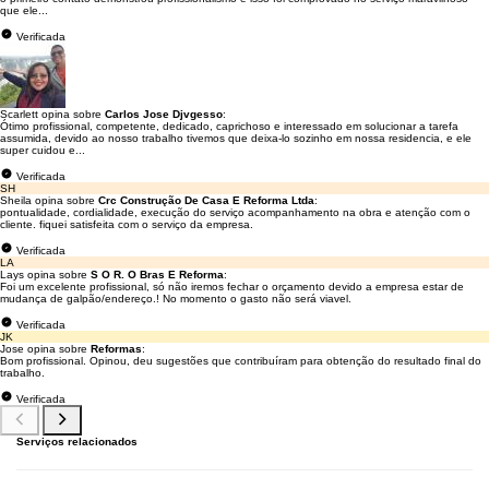
que ele...
Verificada
Scarlett opina sobre
Carlos Jose Djvgesso
:
Ótimo profissional, competente, dedicado, caprichoso e interessado em solucionar a tarefa
assumida, devido ao nosso trabalho tivemos que deixa-lo sozinho em nossa residencia, e ele
super cuidou e...
Verificada
SH
Sheila opina sobre
Crc Construção De Casa E Reforma Ltda
:
pontualidade, cordialidade, execução do serviço acompanhamento na obra e atenção com o
cliente. fiquei satisfeita com o serviço da empresa.
Verificada
LA
Lays opina sobre
S O R. O Bras E Reforma
:
Foi um excelente profissional, só não iremos fechar o orçamento devido a empresa estar de
mudança de galpão/endereço.! No momento o gasto não será viavel.
Verificada
JK
Jose opina sobre
Reformas
:
Bom profissional. Opinou, deu sugestões que contribuíram para obtenção do resultado final do
trabalho.
Verificada
Serviços relacionados