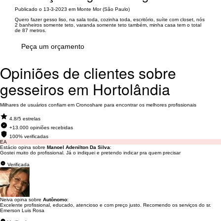
Publicado o 13-3-2023 em Monte Mor (São Paulo)
Quero fazer gesso liso, na sala toda, cozinha toda, escritório, suíte com closet, nós
2 banheiros somente teto, varanda somente teto também, minha casa tem o total
de 87 metros.
Peça um orçamento
Opiniões de clientes sobre
gesseiros em Hortolândia
Milhares de usuários confiam em Cronoshare para encontrar os melhores profissionais
4.8/5 estrelas
+13.000 opiniões recebidas
100% verificadas
EA
Estácio opina sobre
Manoel Adenilton Da Silva
:
Gostei muito do profissional. Já o indiquei e pretendo indicar pra quem precisar
Verificada
Neiva opina sobre
Autônomo
:
Excelente profissional, educado, atencioso e com preço justo. Recomendo os serviços do sr.
Emerson Luis Rosa