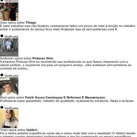
Verificada
Joao opina sobre
Thiago
:
E sabe trabalhar mas não finalizou corretamente faltou um pouco de mais a tenção no trabalho
sobre o acabamento do serviço ficou meio finalizado mas ok sem poblemas nota 8
Verificada
Anderson opina sobre
Pinturas Ghm
:
A empresa Pinturas Ghm eu recomendo sao profissionais no que fazem, tratamento com o
cliente perfeito, o orçamento era para um pequeno serviço , eles aceitaram sem problema ao
contrario de outros...
Verificada
Raul opina sobre
Patrik Gesso Construçao E Reformas E Manutençoes
:
Profissional super gabaritado, trabalho de qualidade, acabamento excelente. Nada a reclamar
Verificada
Thais opina sobre
Valdeci
:
Foi a minha primeira experiência neste site e estou muito feliz com o resultado! O Valdeci desde
o primeiro contato demonstrou profissionalismo e isso foi comprovado no serviço maravilhoso