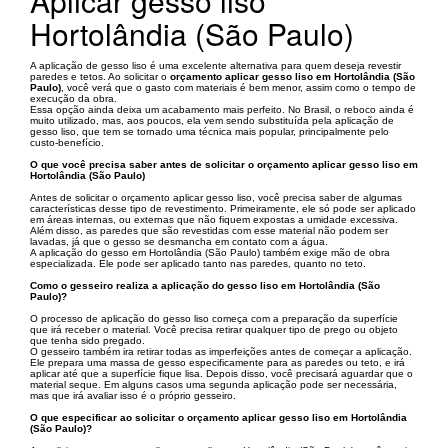
Aplicar gesso liso
Hortolândia (São Paulo)
A aplicação de gesso liso é uma excelente alternativa para quem deseja revestir
paredes e tetos. Ao solicitar o
orçamento aplicar gesso liso em Hortolândia (São
Paulo)
, você verá que o gasto com materiais é bem menor, assim como o tempo de
execução da obra.
Essa opção ainda deixa um acabamento mais perfeito. No Brasil, o reboco ainda é
muito utilizado, mas, aos poucos, ela vem sendo substituída pela aplicação de
gesso liso, que tem se tornado uma técnica mais popular, principalmente pelo
custo-benefício.
O que você precisa saber antes de solicitar o orçamento aplicar gesso liso em
Hortolândia (São Paulo)
Antes de solicitar o orçamento aplicar gesso liso, você precisa saber de algumas
características desse tipo de revestimento. Primeiramente, ele só pode ser aplicado
em áreas internas, ou externas que não fiquem expostas a umidade excessiva.
Além disso, as paredes que são revestidas com esse material não podem ser
lavadas, já que o gesso se desmancha em contato com a água.
A aplicação do gesso em Hortolândia (São Paulo) também exige mão de obra
especializada. Ele pode ser aplicado tanto nas paredes, quanto no teto.
Como o gesseiro realiza a aplicação do gesso liso em Hortolândia (São
Paulo)?
O processo de aplicação do gesso liso começa com a preparação da superfície
que irá receber o material. Você precisa retirar qualquer tipo de prego ou objeto
que tenha sido pregado.
O gesseiro também ira retirar todas as imperfeições antes de começar a aplicação.
Ele prepara uma massa de gesso especificamente para as paredes ou teto, e irá
aplicar até que a superfície fique lisa. Depois disso, você precisará aguardar que o
material seque. Em alguns casos uma segunda aplicação pode ser necessária,
mas que irá avaliar isso é o próprio gesseiro.
O que especificar ao solicitar o orçamento aplicar gesso liso em Hortolândia
(São Paulo)?