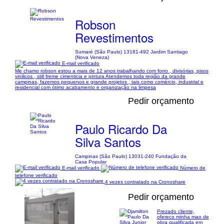
Robson
Revestimentos
Sumaré (São Paulo) 13181-492 Jardim Santiago
(Nova Veneza)
E-mail verificado
Me chamo robson estou a mais de 12 anos trabalhando com forro , divisórias, pisos
vinilicos , still freme cimenticia e pintura Atendemos toda região da grande
campinas, fazemos pequenos e grande projetos , tais como comércio, industrial e
residencial com ótimo acabamento e organização na limpesa
Pedir orçamento
Paulo Ricardo Da
Silva Santos
Campinas (São Paulo) 13031-240 Fundação da
Casa Popular
E-mail verificado
Número de
telefone verificado
4 vezes contratado na Cronoshare
Pedir orçamento
Prezado cliente,
ofereco minha mao de
obra qualificada em