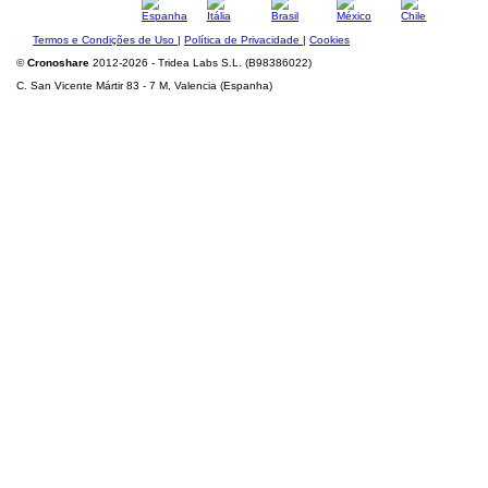
Termos e Condições de Uso
|
Política de Privacidade
|
Cookies
©
Cronoshare
2012-2026 - Tridea Labs S.L. (B98386022)
C. San Vicente Mártir 83 - 7 M, Valencia (Espanha)