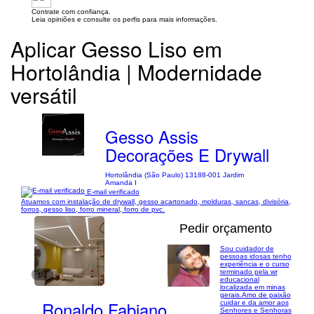
Contrate com confiança.
Leia opiniões e consulte os perfis para mais informações.
Aplicar Gesso Liso em
Hortolândia | Modernidade
versátil
Gesso Assis
Decorações E Drywall
Hortolândia (São Paulo) 13188-001 Jardim
Amanda I
E-mail verificado
Atuamos com instalação de drywall, gesso acartonado, molduras, sancas, divisória,
forros, gesso liso, forro mineral, forro de pvc.
Pedir orçamento
Sou cuidador de
pessoas idosas tenho
experiência e o curso
terminado pela wr
1/2
educacional
localizada em minas
gerais.Amo de paixão
Ronaldo Fabiano
cuidar e da amor aos
Senhores e Senhoras