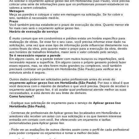
Ao solicitar o orçamento aplicar gesso liso em Hortolândia (São Paulo), você precisa
colocar uma série de informações para que os profissionais possam estabelecer os
valores a serem cobrados.
Metragem
Meça as paredes e coloque o valor em metragem na solicitação. Se for cobrir o
teto, também é necessário medi-lo.
Prazo
Você também precisa estabelecer o prazo de execução da obra. Quanto menor ele
for mais caro será o orçamento aplicar gesso liso.
Horário de execução do serviço
É muito comum que em condomínios e prédios exista um horário específico para
realização de obras. Se esse for o seu caso, você precisa informar esse dado na
solicitação, uma vez que esse tipo de informação pode influenciar diretamente nos
custos finais da obra, pois quanto maior o prazo para a execução da obra, devido
aos horários de trabalhos limitados, maior será o valor cobrado pelo serviço.
Se é necessário reparar a parede
Em alguns casos, se a parede estiver com muitos buracos ou imperfeições, será
necessário reparar a superfície. Em alguns casos o próprio gesseiro poderá fazer
esses reparos, mas, se eles forem muito grandes ou complexos, você também
precisará contratar um pedreiro em Hortolândia (São Paulo) para verificar se a
estrutura ainda é segura.
Outros dados podem ser solicitados pelos profissionais antes do envio do
orçamento aplicar gesso liso em Hortolândia (São Paulo)
. Por isso o ideal é que
você descreva com o máximo de detalhes o que você precisa. Depois de receber o
orçamento aplicar gesso liso, é só avaliar qual profissional atende melhor as suas
necessidades, e está dentro do seu limite de dinheiro.
Como funciona?
- Explique sua solicitação de orçamento para o serviço de
Aplicar gesso liso
Hortolândia (São Paulo)
.
- Centenas de profissionais de Aplicar gesso liso localizados em Hortolândia e
arredores vão receber um aviso con sua solicitação e os que tiverem interesse
entrarão em contato com você, lhe oferecendo um orçamento e tarifas
personalizadas para Aplicar gesso liso.
- Pode ver as avaliações de outros clientes assim como o perfil de cada profissional
para poder comparar os orçamentos e tomar a melhor decisão.