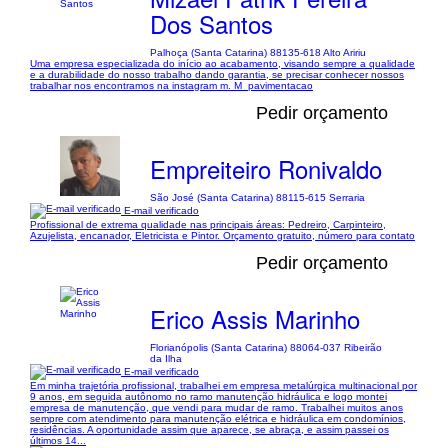
Dos Santos
Palhoça (Santa Catarina) 88135-618 Alto Aririu
Uma empresa especializada do início ao acabamento, visando sempre a qualidade
e a durabilidade do nosso trabalho dando garantia, se precisar conhecer nossos
trabalhar nos encontramos na instagram m. M_pavimentacao
Pedir orçamento
Empreiteiro Ronivaldo
São José (Santa Catarina) 88115-615 Serraria
E-mail verificado
Profissional de extrema qualidade nas principais áreas: Pedreiro, Carpinteiro,
Azujelista, encanador, Eletricista e Pintor. Orçamento gratuito, número para contato
Pedir orçamento
Erico Assis Marinho
Florianópolis (Santa Catarina) 88064-037 Ribeirão
da Ilha
E-mail verificado
Em minha trajetória profissional, trabalhei em empresa metalúrgica multinacional por
9 anos, em seguida autônomo no ramo manutenção hidráulica e logo montei
empresa de manutenção, que vendi para mudar de ramo. Trabalhei muitos anos
sempre com atendimento para manutenção elétrica e hidráulica em condomínios,
residências. A oportunidade assim que aparece, se abraça, e assim passei os
últimos 14...