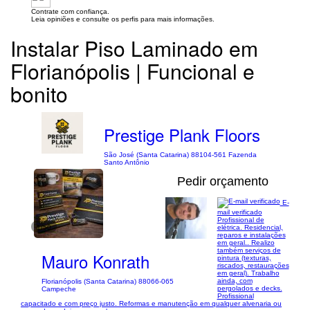
Contrate com confiança.
Leia opiniões e consulte os perfis para mais informações.
Instalar Piso Laminado em
Florianópolis | Funcional e
bonito
Prestige Plank Floors
São José (Santa Catarina) 88104-561 Fazenda
Santo Antônio
Pedir orçamento
E-
mail verificado
Profissional de
1/50
elétrica. Residencial,
reparos e instalações
em geral.. Realizo
também serviços de
Mauro Konrath
pintura (texturas,
riscados, restaurações
em geral). Trabalho
ainda, com
Florianópolis (Santa Catarina) 88066-065
pergolados e decks.
Campeche
Profissional
capacitado e com preço justo. Reformas e manutenção em qualquer alvenaria ou