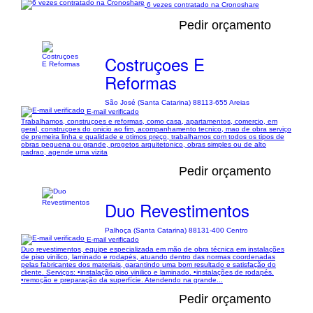
6 vezes contratado na Cronoshare
Pedir orçamento
Costruçoes E
Reformas
São José (Santa Catarina) 88113-655 Areias
E-mail verificado
Trabalhamos, construçoes e reformas, como casa, apartamentos, comercio, em
geral, construçoes do onicio ao fim, acompanhamento tecnico, mao de obra serviço
de premeira linha e qualidade e otimos preço, trabalhamos com todos os tipos de
obras peguena ou grande, progetos arquitetonico, obras simples ou de alto
padrao, agende uma vizita
Pedir orçamento
Duo Revestimentos
Palhoça (Santa Catarina) 88131-400 Centro
E-mail verificado
Duo revestimentos, equipe especializada em mão de obra técnica em instalações
de piso vinilico, laminado e rodapés, atuando dentro das normas coordenadas
pelas fabricantes dos materiais, garantindo uma bom resultado e satisfação do
cliente. Serviços: •instalação piso vinilico e laminado. •instalações de rodapés.
•remoção e preparação da superfície. Atendendo na grande...
Pedir orçamento