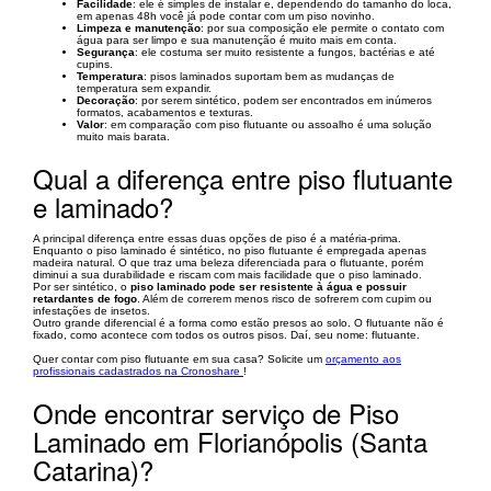
Facilidade
: ele é simples de instalar e, dependendo do tamanho do loca,
em apenas 48h você já pode contar com um piso novinho.
Limpeza e manutenção
: por sua composição ele permite o contato com
água para ser limpo e sua manutenção é muito mais em conta.
Segurança
: ele costuma ser muito resistente a fungos, bactérias e até
cupins.
Temperatura
: pisos laminados suportam bem as mudanças de
temperatura sem expandir.
Decoração
: por serem sintético, podem ser encontrados em inúmeros
formatos, acabamentos e texturas.
Valor
: em comparação com piso flutuante ou assoalho é uma solução
muito mais barata.
Qual a diferença entre piso flutuante
e laminado?
A principal diferença entre essas duas opções de piso é a matéria-prima.
Enquanto o piso laminado é sintético, no piso flutuante é empregada apenas
madeira natural. O que traz uma beleza diferenciada para o flutuante, porém
diminui a sua durabilidade e riscam com mais facilidade que o piso laminado.
Por ser sintético, o
piso laminado pode ser resistente à água e possuir
retardantes de fogo
. Além de correrem menos risco de sofrerem com cupim ou
infestações de insetos.
Outro grande diferencial é a forma como estão presos ao solo. O flutuante não é
fixado, como acontece com todos os outros pisos. Daí, seu nome: flutuante.
Quer contar com piso flutuante em sua casa? Solicite um
orçamento aos
profissionais cadastrados na Cronoshare
!
Onde encontrar serviço de Piso
Laminado em Florianópolis (Santa
Catarina)?