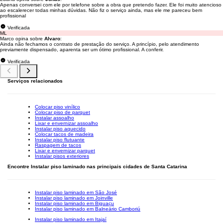
Apenas conversei com ele por telefone sobre a obra que pretendo fazer. Ele foi muito atencioso
ao escalerecer todas minhas dúvidas. Não fiz o serviço ainda, mas ele me pareceu bem
profissional
Verificada
ML
Marco opina sobre
Alvaro
:
Ainda não fechamos o contrato de prestação do serviço. A princípio, pelo atendimento
previamente dispensado, aparenta ser um ótimo profissional. A conferir.
Verificada
Serviços relacionados
Colocar piso vinílico
Colocar piso de parquet
Instalar assoalho
Lixar e envernizar assoalho
Instalar piso aquecido
Colocar tacos de madeira
Instalar piso flutuante
Raspagem de tacos
Lixar e envernizar parquet
Instalar pisos exteriores
Encontre Instalar piso laminado nas principais cidades de Santa Catarina
Instalar piso laminado em São José
Instalar piso laminado em Joinville
Instalar piso laminado em Biguaçu
Instalar piso laminado em Balneário Camboriú
Instalar piso laminado em Itajaí