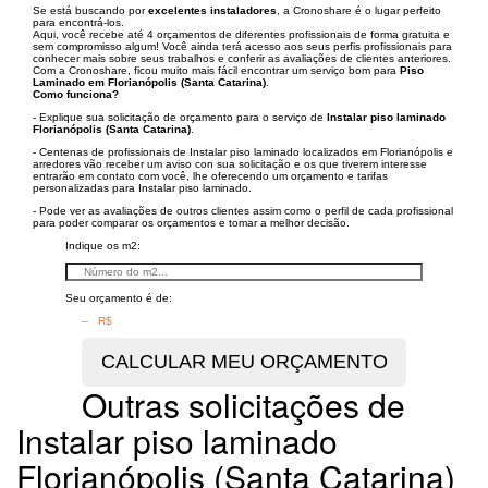
Se está buscando por
excelentes instaladores
, a Cronoshare é o lugar perfeito
para encontrá-los.
Aqui, você recebe até 4 orçamentos de diferentes profissionais de forma gratuita e
sem compromisso algum! Você ainda terá acesso aos seus perfis profissionais para
conhecer mais sobre seus trabalhos e conferir as avaliações de clientes anteriores.
Com a Cronoshare, ficou muito mais fácil encontrar um serviço bom para
Piso
Laminado em Florianópolis (Santa Catarina)
.
Como funciona?
- Explique sua solicitação de orçamento para o serviço de
Instalar piso laminado
Florianópolis (Santa Catarina)
.
- Centenas de profissionais de Instalar piso laminado localizados em Florianópolis e
arredores vão receber um aviso con sua solicitação e os que tiverem interesse
entrarão em contato com você, lhe oferecendo um orçamento e tarifas
personalizadas para Instalar piso laminado.
- Pode ver as avaliações de outros clientes assim como o perfil de cada profissional
para poder comparar os orçamentos e tomar a melhor decisão.
Indique os m2:
Seu orçamento é de:
– R$
Outras solicitações de
Instalar piso laminado
Florianópolis (Santa Catarina)