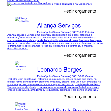
casas de madeira em geral.
1 vezes contratado na Cronoshare
Pedir orçamento
Aliança Serviços
Florianópolis (Santa Catarina) 88070-605 Estreito
Aliança serviços Somos uma empresa especializada em obras, reformas e
manutenção de esquadrias e vidros temperados. Atendemos com excelência
condomínios em toda a grande florianópolis, oferecendo soluções completas para
manutenção predial, com atendimento ágil e execução eficiente. Atuamos de forma
extremamente ágil e altamente técnica, colocando a segurança, a máxima
durabilidade e a...
Pedir orçamento
Leonardo Borges
Florianópolis (Santa Catarina) 88010-000 Centro
Trabalho com construção, reformas, restaurações, solucionamos sua obra, na
melhor forma sem nenhum problema Urbanize, projete, crie um novo ambiente na
sua casa, no seu apartamento, na sua loja, no seu escrito, na deixe de sonhar !!
Tire seu sonho da planta, contruindo ou reformando conosco Trabalhamos com
efeitos decorativos, amadeirado, texturizado, projetado Fale com leonardo no...
Pedir orçamento
Mizael Patrik Pereira