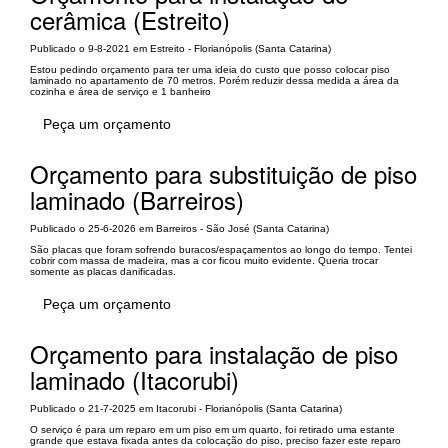
cerâmica (Estreito)
Publicado o 9-8-2021 em Estreito - Florianópolis (Santa Catarina)
Estou pedindo orçamento para ter uma ideia do custo que posso colocar piso
laminado no apartamento de 70 metros. Porém reduzir dessa medida a área da
cozinha e área de serviço e 1 banheiro
Peça um orçamento
Orçamento para substituição de piso
laminado (Barreiros)
Publicado o 25-6-2026 em Barreiros - São José (Santa Catarina)
São placas que foram sofrendo buracos/espaçamentos ao longo do tempo. Tentei
cobrir com massa de madeira, mas a cor ficou muito evidente. Queria trocar
somente as placas danificadas.
Peça um orçamento
Orçamento para instalação de piso
laminado (Itacorubi)
Publicado o 21-7-2025 em Itacorubi - Florianópolis (Santa Catarina)
O serviço é para um reparo em um piso em um quarto, foi retirado uma estante
grande que estava fixada antes da colocação do piso, preciso fazer este reparo