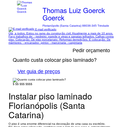
Thomas Luiz Goerck
Goerck
Florianópolis (Santa Catarina) 88036-345 Trindade
E-mail verificado
Olá, a todos. Estou no ramo da construção civil. Atualmente a mais de 10 anos.
Faço trabalhos de: - pedreiro: parede e vigas e sapatas telhados. Calhas contra
piso. Colocação. De piso porcelanato. Reformas demolições. E colocação. De
mármores. - encanador. -pintor. - marcenaria - carpintaria
Pedir orçamento
Quanto custa colocar piso laminado?
Ver guia de preços
$
$$
$$$
$$$$
Instalar piso laminado
Florianópolis (Santa
Catarina)
O piso é uma enorme diferencial na decoração de uma casa ou escritório.
Ele deve estar adequado, combinar com o tom da sua casa e, principalmente,