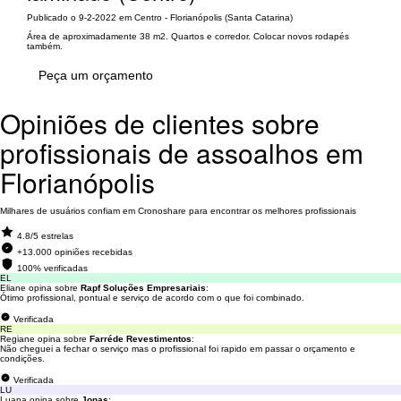
Publicado o 9-2-2022 em Centro - Florianópolis (Santa Catarina)
Área de aproximadamente 38 m2. Quartos e corredor. Colocar novos rodapés
também.
Peça um orçamento
Opiniões de clientes sobre
profissionais de assoalhos em
Florianópolis
Milhares de usuários confiam em Cronoshare para encontrar os melhores profissionais
4.8/5 estrelas
+13.000 opiniões recebidas
100% verificadas
EL
Eliane opina sobre
Rapf Soluções Empresariais
:
Ótimo profissional, pontual e serviço de acordo com o que foi combinado.
Verificada
RE
Regiane opina sobre
Farréde Revestimentos
:
Não cheguei a fechar o serviço mas o profissional foi rapido em passar o orçamento e
condições.
Verificada
LU
Luana opina sobre
Jonas
: