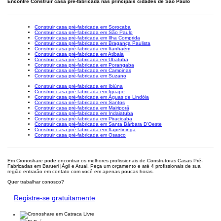
Encontre Construir casa pré-fabricada nas principais cidades de São Paulo
Construir casa pré-fabricada em Sorocaba
Construir casa pré-fabricada em São Paulo
Construir casa pré-fabricada em Ilha Comprida
Construir casa pré-fabricada em Bragança Paulista
Construir casa pré-fabricada em Itanhaém
Construir casa pré-fabricada em Atibaia
Construir casa pré-fabricada em Ubatuba
Construir casa pré-fabricada em Porangaba
Construir casa pré-fabricada em Campinas
Construir casa pré-fabricada em Suzano
Construir casa pré-fabricada em Ibiúna
Construir casa pré-fabricada em Iguape
Construir casa pré-fabricada em Águas de Lindóia
Construir casa pré-fabricada em Santos
Construir casa pré-fabricada em Mairiporã
Construir casa pré-fabricada em Indaiatuba
Construir casa pré-fabricada em Piracicaba
Construir casa pré-fabricada em Santa Bárbara D'Oeste
Construir casa pré-fabricada em Itapetininga
Construir casa pré-fabricada em Osasco
Em Cronoshare pode encontrar os melhores profissionais de Construtoras Casas Pré-
Fabricadas em Barueri |Ágil e Atual. Peça um orçamento e até 4 profissionais de sua
região entrarão em contato com você em apenas poucas horas.
Quer trabalhar conosco?
Registre-se gratuitamente