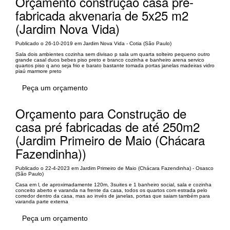
Orçamento construçao casa pré-
fabricada akvenaria de 5x25 m2
(Jardim Nova Vida)
Publicado o 26-10-2019 em Jardim Nova Vida - Cotia (São Paulo)
Sala dois ambientes cozinha sem divisao p sala um quarta solteiro pequeno outro
grande casal duos bebes piso preto e branco cozinha e banheiro arena servico
quartos piso q ano seja frio e barato bastante tomada portas janelas madeiras vidro
piaú marmore preto
Peça um orçamento
Orçamento para Construção de
casa pré fabricadas de até 250m2
(Jardim Primeiro de Maio (Chácara
Fazendinha))
Publicado o 22-4-2023 em Jardim Primeiro de Maio (Chácara Fazendinha) - Osasco
(São Paulo)
Casa em l, de aproximadamente 120m, 3suites e 1 banheiro social, sala e cozinha
conceito aberto e varanda na frente da casa, todos os quartos com estrada pelo
corredor dentro da casa, mas ao invés de janelas, portas que saiam também para
varanda parte externa
Peça um orçamento