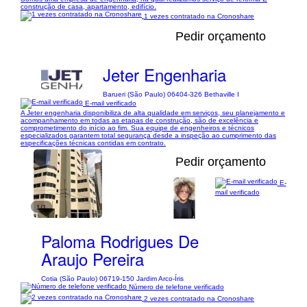
construção de casa, apartamento, edifício.
1 vezes contratado na Cronoshare
Pedir orçamento
Jeter Engenharia
Barueri (São Paulo) 06404-326 Bethaville I
E-mail verificado
A Jeter engenharia disponibiliza de alta qualidade em serviços, seu planejamento e
acompanhamento em todas as etapas de construção, são de excelência e
comprometimento do início ao fim. Sua equipe de engenheiros e técnicos
especializados garantem total segurança desde a inspeção ao cumprimento das
especificações técnicas contidas em contrato.
Pedir orçamento
E-
mail verificado
1/1
Paloma Rodrigues De
Araujo Pereira
Cotia (São Paulo) 06719-150 Jardim Arco-Íris
Número de telefone verificado
2 vezes contratado na Cronoshare