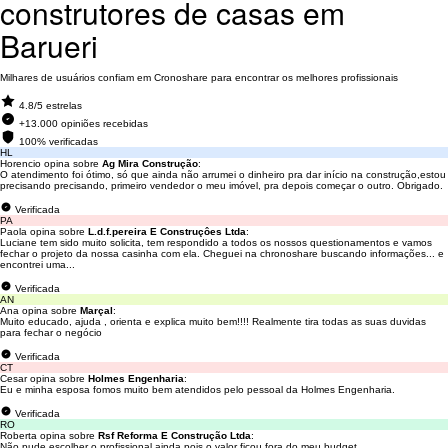
construtores de casas em
Barueri
Milhares de usuários confiam em Cronoshare para encontrar os melhores profissionais
4.8/5 estrelas
+13.000 opiniões recebidas
100% verificadas
HL
Horencio opina sobre
Ag Mira Construção
:
O atendimento foi ótimo, só que ainda não arrumei o dinheiro pra dar início na construção,estou
precisando precisando, primeiro vendedor o meu imóvel, pra depois começar o outro. Obrigado.
Verificada
PA
Paola opina sobre
L.d.f.pereira E Construçôes Ltda
:
Luciane tem sido muito solicita, tem respondido a todos os nossos questionamentos e vamos
fechar o projeto da nossa casinha com ela. Cheguei na chronoshare buscando informações... e
encontrei uma...
Verificada
AN
Ana opina sobre
Marçal
:
Muito educado, ajuda , orienta e explica muito bem!!!! Realmente tira todas as suas duvidas
para fechar o negócio
Verificada
CT
Cesar opina sobre
Holmes Engenharia
:
Eu e minha esposa fomos muito bem atendidos pelo pessoal da Holmes Engenharia.
Verificada
RO
Roberta opina sobre
Rsf Reforma E Construção Ltda
:
Não pude escolher o profissional ainda pois o valor ficou fora do meu budget.