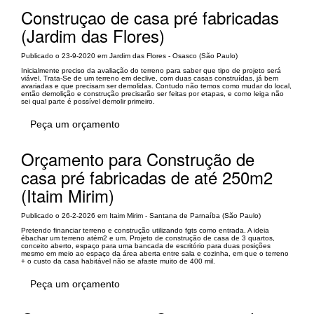
Construçao de casa pré fabricadas
(Jardim das Flores)
Publicado o 23-9-2020 em Jardim das Flores - Osasco (São Paulo)
Inicialmente preciso da avaliação do terreno para saber que tipo de projeto será
viável. Trata-Se de um terreno em declive, com duas casas construídas, já bem
avariadas e que precisam ser demolidas. Contudo não temos como mudar do local,
então demolição e construção precisarão ser feitas por etapas, e como leiga não
sei qual parte é possível demolir primeiro.
Peça um orçamento
Orçamento para Construção de
casa pré fabricadas de até 250m2
(Itaim Mirim)
Publicado o 26-2-2026 em Itaim Mirim - Santana de Parnaíba (São Paulo)
Pretendo financiar terreno e construção utilizando fgts como entrada. A ideia
ébachar um terreno atém2 e um. Projeto de construção de casa de 3 quartos,
conceito aberto, espaço para uma bancada de escritório para duas posições
mesmo em meio ao espaço da área aberta entre sala e cozinha, em que o terreno
+ o custo da casa habitável não se afaste muito de 400 mil.
Peça um orçamento