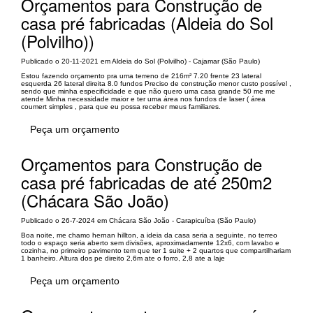
Orçamentos para Construção de
casa pré fabricadas (Aldeia do Sol
(Polvilho))
Publicado o 20-11-2021 em Aldeia do Sol (Polvilho) - Cajamar (São Paulo)
Estou fazendo orçamento pra uma terreno de 216m² 7.20 frente 23 lateral
esquerda 26 lateral direita 8.0 fundos Preciso de construção menor custo possível ,
sendo que minha especificidade e que não quero uma casa grande 50 me me
atende Minha necessidade maior e ter uma área nos fundos de laser ( área
coumert simples , para que eu possa receber meus familiares.
Peça um orçamento
Orçamentos para Construção de
casa pré fabricadas de até 250m2
(Chácara São João)
Publicado o 26-7-2024 em Chácara São João - Carapicuíba (São Paulo)
Boa noite, me chamo hernan hillton, a ideia da casa seria a seguinte, no terreo
todo o espaço seria aberto sem divisões, aproximadamente 12x6, com lavabo e
cozinha, no primeiro pavimento tem que ter 1 suite + 2 quartos que compartilhariam
1 banheiro. Altura dos pe direito 2,6m ate o forro, 2,8 ate a laje
Peça um orçamento