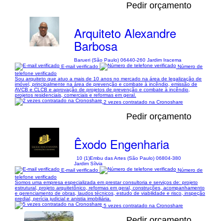
Pedir orçamento
Arquiteto Alexandre
Barbosa
Barueri (São Paulo) 06440-260 Jardim Iracema
E-mail verificado
Número de
telefone verificado
Sou arquiteto que atuo a mais de 10 anos no mercado na área de legalização de
imóvel, principalmente na área de prevenção e combate à incêndio, emissão de
AVCB e CLCB e aprovação de projetos de prevenção e combate à incêndio,
projetos residenciais, comerciais e reformas em geral.
2 vezes contratado na Cronoshare
Pedir orçamento
Êxodo Engenharia
10 (1)
Embu das Artes (São Paulo) 06804-380
Jardim Sílvia
E-mail verificado
Número de
telefone verificado
Somos uma empresa especializada em prestar consultoria e serviços de: projeto
estrutural, projeto arquitetônico, reformas em geral, construções, acompanhamento
e gerenciamento de obras, laudos técnicos, estudo de viabilidade e risco, inspeção
predial, perícia judicial e anistia imobiliária.
5 vezes contratado na Cronoshare
Pedir orçamento