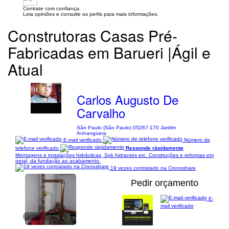
Contrate com confiança.
Leia opiniões e consulte os perfis para mais informações.
Construtoras Casas Pré-
Fabricadas em Barueri |Ágil e
Atual
Carlos Augusto De
Carvalho
São Paulo (São Paulo) 05267-170 Jardim
Anhangüera
E-mail verificado
Número de
telefone verificado
Responde rápidamente
Montagens e instalações hidráulicas, Spk hidrantes etc. Construções e reformas em
geral, da fundação ao acabamento.
19 vezes contratado na Cronoshare
Pedir orçamento
E-
mail verificado
1/10