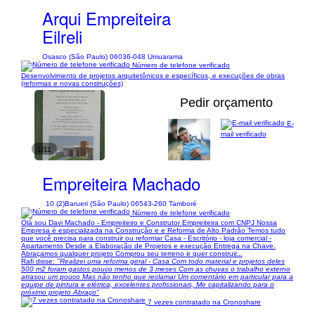
Arqui Empreiteira
Eilreli
Osasco (São Paulo) 06036-048 Umuarama
Número de telefone verificado
Desenvolvimento de projetos arquitetônicos e específicos, e execuções de obras
(reformas e novas construções)
Pedir orçamento
E-
mail verificado
1/11
Empreiteira Machado
10 (2)
Barueri (São Paulo) 06543-260 Tamboré
Número de telefone verificado
Olá sou Davi Machado - Empreiteiro e Construtor Empreiteira com CNPJ Nossa
Empresa é especializada na Construção e e Reforma de Alto Padrão Temos tudo
que você precisa para construir ou reformar Casa - Escritório - loja comercial -
Apartamento Desde a Elaboração de Projetos e execução Entrega na Chave.
Abraçamos qualquer projeto Comprou seu terreno e quer construir...
Rafi disse:
"Realizei uma reforma geral - Casa Com todo material e projetos deles
500 m2 foram gastos pouco menos de 3 meses Com as chuvas o trabalho externo
atrasou um pouco Mas não tenho que reclamar Um comentário em particular para a
equipe de pintura e elétrica, excelentes profissionais, Me capitalizando para o
próximo projeto Abraço"
7 vezes contratado na Cronoshare