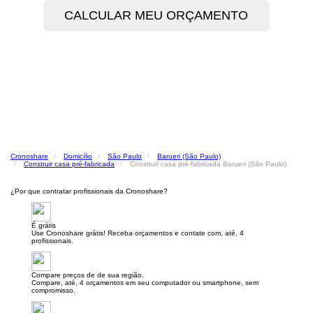
Cronoshare
Domicílio
São Paulo
Barueri (São Paulo)
Construir casa pré-fabricada
Construir casa pré-fabricada Barueri (São Paulo)
¿Por que contratar profissionais da Cronoshare?
É grátis
Use Cronoshare grátis! Receba orçamentos e contate com, até, 4
profissionais.
Compare preços de de sua região.
Compare, até, 4 orçamentos em seu computador ou smartphone, sem
compromisso.