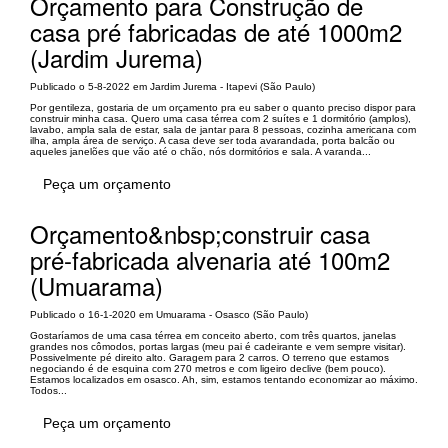
Orçamento para Construção de
casa pré fabricadas de até 1000m2
(Jardim Jurema)
Publicado o 5-8-2022 em Jardim Jurema - Itapevi (São Paulo)
Por gentileza, gostaria de um orçamento pra eu saber o quanto preciso dispor para
construir minha casa. Quero uma casa térrea com 2 suítes e 1 dormitório (amplos),
lavabo, ampla sala de estar, sala de jantar para 8 pessoas, cozinha americana com
ilha, ampla área de serviço. A casa deve ser toda avarandada, porta balcão ou
aqueles janelões que vão até o chão, nós dormitórios e sala. A varanda...
Peça um orçamento
Orçamento&nbsp;construir casa
pré-fabricada alvenaria até 100m2
(Umuarama)
Publicado o 16-1-2020 em Umuarama - Osasco (São Paulo)
Gostaríamos de uma casa térrea em conceito aberto, com três quartos, janelas
grandes nos cômodos, portas largas (meu pai é cadeirante e vem sempre visitar).
Possivelmente pé direito alto. Garagem para 2 carros. O terreno que estamos
negociando é de esquina com 270 metros e com ligeiro declive (bem pouco).
Estamos localizados em osasco. Ah, sim, estamos tentando economizar ao máximo.
Todos...
Peça um orçamento