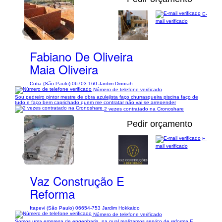
E-
mail verificado
1/4
Fabiano De Oliveira
Maia Oliveira
Cotia (São Paulo) 06703-160 Jardim Dinorah
Número de telefone verificado
Sou pedreiro pintor mestre de obra azulejista faço churrasqueira piscina faço de
tudo e faço bem caprichado quem me contratar não vai se arrepender
2 vezes contratado na Cronoshare
Pedir orçamento
E-
mail verificado
1/7
Vaz Construção E
Reforma
Itapevi (São Paulo) 06654-753 Jardim Hokkaido
Número de telefone verificado
Somos uma empresa de engenharia, na qual realizamos serviço de reforma E