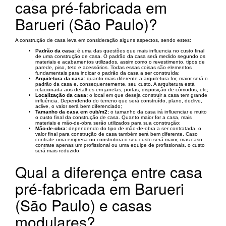
casa pré-fabricada em
Barueri (São Paulo)?
A construção de casa leva em consideração alguns aspectos, sendo estes:
Padrão da casa:
é uma das questões que mais influencia no custo final
de uma construção de casa. O padrão da casa será medido segundo os
materiais e acabamentos utilizados, assim como o revestimento, tipos de
parede, piso, teto e acessórios. Todas essas coisas são elementos
fundamentais para indicar o padrão da casa a ser construída;
Arquitetura da casa:
quanto mais diferente a arquitetura for, maior será o
padrão da casa e, consequentemente, seu custo. A arquitetura está
relacionada aos detalhes em janelas, portas, disposição de cômodos, etc;
Localização da casa:
o local em que deseja construir a casa tem grande
influência. Dependendo do terreno que será construído, plano, declive,
aclive, o valor será bem diferenciado;
Tamanho da casa em cub/m2:
o tamanho da casa irá influenciar e muito
o custo final da construção de casa. Quanto maior for a casa, mais
materiais e mão-de-obra serão utilizados para sua construção;
Mão-de-obra:
dependendo do tipo de mão-de-obra a ser contratada, o
valor final para construção de casa também será bem diferente. Caso
contrate uma empresa ou construtora o seu custo será maior, mas caso
contrate apenas um profissional ou uma equipe de profissionais, o custo
será mais reduzido.
Qual a diferença entre casa
pré-fabricada em Barueri
(São Paulo) e casas
modulares?