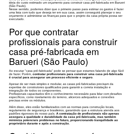
ideia do custo estimado um orçamento para construir casa pré-fabricada em Barueri
(São Paulo).
Nesse sentido, podemos dizer que o primeiro passo para estimar os gastos é fazer
uma lista com tudo que deseja ter em sua casa, assim conseguirá planejar o seu
orçamento e administrar as finanças para que o projeto da casa própria possa ser
executado.
Por que contratar
profissionais para construir
casa pré-fabricada em
Barueri (São Paulo)
Ao escutar "casa pré-fabricada" pode se pensar que estamos falando de algo fácil
de fazer. Porém,
contratar profissionais para construir uma casa pré-fabricada
é crucial para assegurar um processo eficiente e seguro
.
Apesar de ser mais simples e modular, as casas pré-fabricadas precisam da
expertise de construtores qualificados para garantir a correta instalação e
integração de todos os componentes.
Profissionais capacitados têm o conhecimento necessário para lidar com desafios
específicos, como nivelamento do terreno, alicerces adequados e conexões
precisas entre os módulos.
Além disso, eles estão familiarizados com as normas para construção locais,
regulamento de segurança e brasileiros, garantindo que a estrutura atenda aos
padrões rigorosos do nosso país.
A contratação de profissionais não apenas
assegura a qualidade e durabilidade da casa pré-fabricada, mas também
minimiza potenciais problemas no futuro, proporcionando tranquilidade ao
proprietário durante e após a construção.