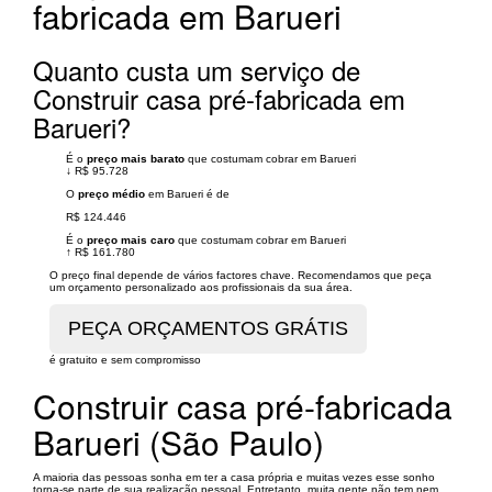
fabricada em Barueri
Quanto custa um serviço de
Construir casa pré-fabricada em
Barueri?
É o
preço mais barato
que costumam cobrar em Barueri
↓
R$ 95.728
O
preço médio
em Barueri é de
R$ 124.446
É o
preço mais caro
que costumam cobrar em Barueri
↑
R$ 161.780
O preço final depende de vários factores chave. Recomendamos que peça
um orçamento personalizado aos profissionais da sua área.
é gratuito e sem compromisso
Construir casa pré-fabricada
Barueri (São Paulo)
A maioria das pessoas sonha em ter a casa própria e muitas vezes esse sonho
torna-se parte de sua realização pessoal. Entretanto, muita gente não tem nem