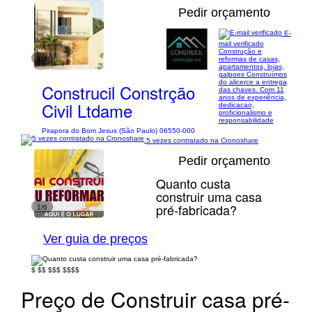
Pedir orçamento
E-
mail verificado
Construção e
1/8
reformas de casas,
apartamentos, lojas,
galpoes Construímos
do alicerce a entrega
Construcil Constrção
das chaves. Com 11
anos de experiência,
Civil Ltdame
dedicacao,
proficionalismo e
responsabilidade
Pirapora do Bom Jesus (São Paulo) 06550-000
5 vezes contratado na Cronoshare
Pedir orçamento
Quanto custa
construir uma casa
pré-fabricada?
1/6
Ver guia de preços
$
$$
$$$
$$$$
Preço de Construir casa pré-