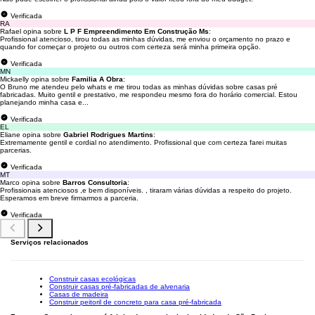
Verificada
RA
Rafael opina sobre
L P F Empreendimento Em Construção Ms
:
Profissional atencioso, tirou todas as minhas dúvidas, me enviou o orçamento no prazo e
quando for começar o projeto ou outros com certeza será minha primeira opção.
Verificada
MN
Mickaelly opina sobre
Familia A Obra
:
O Bruno me atendeu pelo whats e me tirou todas as minhas dúvidas sobre casas pré
fabricadas. Muito gentil e prestativo, me respondeu mesmo fora do horário comercial. Estou
planejando minha casa e...
Verificada
EL
Eliane opina sobre
Gabriel Rodrigues Martins
:
Extremamente gentil e cordial no atendimento. Profissional que com certeza farei muitas
parcerias.
Verificada
MT
Marco opina sobre
Barros Consultoria
:
Profissionais atenciosos ,e bem disponíveis. , tiraram várias dúvidas a respeito do projeto.
Esperamos em breve firmarmos a parceria.
Verificada
Serviços relacionados
Construir casas ecológicas
Construir casas pré-fabricadas de alvenaria
Casas de madeira
Construir peitoril de concreto para casa pré-fabricada