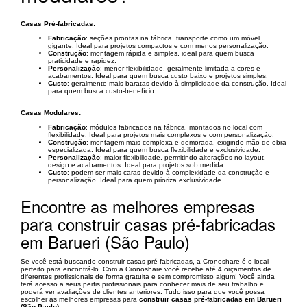
Casas Pré-fabricadas:
Fabricação
: seções prontas na fábrica, transporte como um móvel
gigante. Ideal para projetos compactos e com menos personalização.
Construção
: montagem rápida e simples, ideal para quem busca
praticidade e rapidez.
Personalização
: menor flexibilidade, geralmente limitada a cores e
acabamentos. Ideal para quem busca custo baixo e projetos simples.
Custo
: geralmente mais baratas devido à simplicidade da construção. Ideal
para quem busca custo-benefício.
Casas Modulares:
Fabricação
: módulos fabricados na fábrica, montados no local com
flexibilidade. Ideal para projetos mais complexos e com personalização.
Construção
: montagem mais complexa e demorada, exigindo mão de obra
especializada. Ideal para quem busca flexibilidade e exclusividade.
Personalização
: maior flexibilidade, permitindo alterações no layout,
design e acabamentos. Ideal para projetos sob medida.
Custo
: podem ser mais caras devido à complexidade da construção e
personalização. Ideal para quem prioriza exclusividade.
Encontre as melhores empresas
para construir casas pré-fabricadas
em Barueri (São Paulo)
Se você está buscando construir casas pré-fabricadas, a Cronoshare é o local
perfeito para encontrá-lo. Com a Cronoshare você recebe até 4 orçamentos de
diferentes profissionais de forma gratuita e sem compromisso algum! Você ainda
terá acesso a seus perfis profissionais para conhecer mais de seu trabalho e
poderá ver avaliações de clientes anteriores. Tudo isso para que você possa
escolher as melhores empresas para
construir casas pré-fabricadas em Barueri
(São Paulo)
.