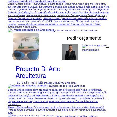
ambiente agradável e saudável para frequentar.
Lizzie Garcia disse:
"“arquitetura é para todos”, essa foi a frase que me fez entrar
em contato com a mayra. Eu sempre achava que casas simples não cabia o serviço
de um arquiteto. Então, hoje, quebrei essa crença conhecendo mayra e um projeto
lindo de revitalização da entrada da minha casa. Foi acessível sim, financeiramente
e no ambiente, superando as minhas expectativas. Conseguimos fazer algo que
ficasse dentro do orçamento, simples como queríamos e possível de tornar real. É
nosso primeiro investimento de 2024: tirar ele do papel. Mayra muito ouvinte
sempre, muito atenta ao ritmo da família e da casa. A proposta que fez ficou
exatamente nossa cara!"
7 vezes contratado na Cronoshare
Pedir orçamento
E-
mail verificado
1/12
Progetto Di Arte
Arquitetura
10 (2)
São Paulo (São Paulo) 04523-001 Moema
Número de telefone verificado
Somos um escritório com atuação focada em projetos residenciais e reformas,
trabalhando com metodologia BIM para garantir precisão técnica, compatibilização
eficiente e redução de imprevistos na obra. Atendemos desde a concepção do
projeto até o acompanhamento técnico ou gerenciamento completo da execução,
organizando etapas, prazos e orçamentos com clareza. Se você busca um
escritório...
Thiago Martins disse:
"Profissional muito atencioso e técnico! indico fortemente!
Parabéns pelo projeto e principalmente pela paciência em resolver os problemas!
abc."
9 vezes contratado na Cronoshare