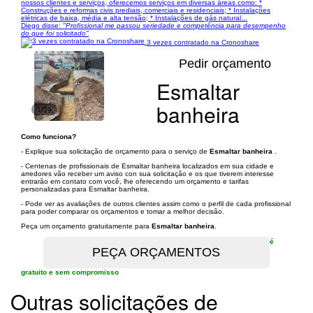
nossos clientes e serviços, oferecemos serviços em diversas áreas como: *
Construções e reformas civis prediais, comerciais e residenciais; * Instalações
elétricas de baixa, média e alta tensão; * Instalações de gás natural...
Diego disse:
"Profissional me passou seriedade e competência para desempenho
do que foi solicitado"
3 vezes contratado na Cronoshare
Pedir orçamento
Esmaltar
banheira
1/79
Como funciona?
- Explique sua solicitação de orçamento para o serviço de
Esmaltar banheira
.
- Centenas de profissionais de Esmaltar banheira localizados em sua cidade e
arredores vão receber um aviso con sua solicitação e os que tiverem interesse
entrarão em contato com você, lhe oferecendo um orçamento e tarifas
personalizadas para Esmaltar banheira.
- Pode ver as avaliações de outros clientes assim como o perfil de cada profissional
para poder comparar os orçamentos e tomar a melhor decisão.
Peça um orçamento gratuitamente para
Esmaltar banheira
.
é
gratuito e sem compromisso
Outras solicitações de