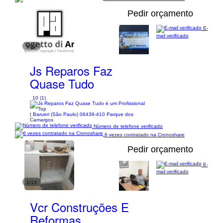
Pedir orçamento
E-
mail verificado
1/32
Js Reparos Faz
Quase Tudo
10 (1)
| Barueri (São Paulo) 06436-410 Parque dos
Camargos
Número de telefone verificado
6 vezes contratado na Cronoshare
Pedir orçamento
E-
mail verificado
1/13
Vcr Construções E
Reformas