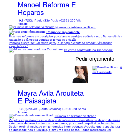
Manoel Reforma E
Reparos
9,3 (7)
São Paulo (São Paulo) 02321-250 Vila
Fidalgo
Número de telefone verificado
Responde rápidamente
Fazemos reformas em geral piso porcelanato azulejos cerâmica etc . Partes elétrica
istalação de lâmpada ventilador tomadas e fiação.
Ironaldo disse:
"De um modo geral, o serviço executado atendeu às minhas
expectativas."
16 vezes contratado na Cronoshare
Pedir orçamento
E-
mail verificado
1/35
Mayra Avila Arquiteta
E Paisagista
10 (2)
Joinville (Santa Catarina) 89218-220 Santo
Antônio
Número de telefone verificado
Projetos arquitetônicos e de design de interiores únicos! Além de design de áreas
externas e de lazer inspirados na natureza, procurando equilibrio e harmonia.
Design original inspirado em tendencias internacionais. Acredito que a arquitetura
de qualidade não é um luxo, e sim um direito nosso. Todos merecemos um