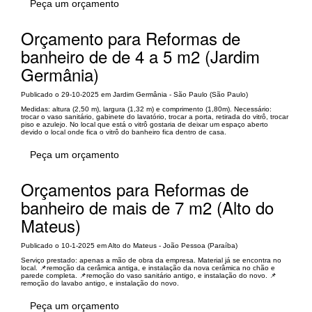
Peça um orçamento
Orçamento para Reformas de
banheiro de de 4 a 5 m2 (Jardim
Germânia)
Publicado o 29-10-2025 em Jardim Germânia - São Paulo (São Paulo)
Medidas: altura (2,50 m), largura (1,32 m) e comprimento (1,80m). Necessário:
trocar o vaso sanitário, gabinete do lavatório, trocar a porta, retirada do vitrô, trocar
piso e azulejo. No local que está o vitrô gostaria de deixar um espaço aberto
devido o local onde fica o vitrô do banheiro fica dentro de casa.
Peça um orçamento
Orçamentos para Reformas de
banheiro de mais de 7 m2 (Alto do
Mateus)
Publicado o 10-1-2025 em Alto do Mateus - João Pessoa (Paraíba)
Serviço prestado: apenas a mão de obra da empresa. Material já se encontra no
local. 📌remoção da cerâmica antiga, e instalação da nova cerâmica no chão e
parede completa. 📌remoção do vaso sanitário antigo, e instalação do novo. 📌
remoção do lavabo antigo, e instalação do novo.
Peça um orçamento