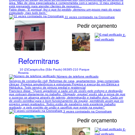
área. Mão de obra especializada e comprometida com o serviço. O meu objetivo é
está preparado para atender clientes de pequeno...
Fabio disse:
"É pontual, fez o que foi pedido, demorou um pouco mais do prazo
estipulado, mas tudo bem."
11 vezes contratado na Cronoshare
Pedir orçamento
E-
mail verificado
1/9
Reformitrans
10 (2)
Carapicuíba (São Paulo) 06385-210 Parque
Roseira
Número de telefone verificado
Serviços de construção civil; Reformas de casa, apartamentos, lojas comerciais,
clinicas; Projetos arquitetônicos e estruturais Projetos e execução em Elétrica e
Hidráulica. Todo serviço de pintura predial e residencial
Francisco disse:
"Quero agradecer a cada um de vocês pelo esforço e dedicação
que colocam diariamente no trabalho. Obrigado, equipe! vocês são a prova de que
o sucesso se alcança através de talento, determinação e trabalho duro. Cada um
de vocês contribui para o bom funcionamento da equipe, permitindo assim que os
projetos sejam realizados. Todos estão de parabéns pelo excelente trabalho
realizado, e pelo espírito de união e sacrifício que existe na equipe!"
3 vezes contratado na Cronoshare
Pedir orçamento
E-
mail verificado