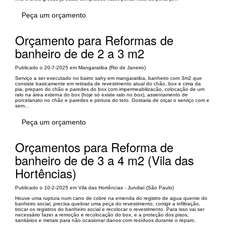
Peça um orçamento
Orçamento para Reformas de
banheiro de de 2 a 3 m2
Publicado o 20-7-2025 em Mangaratiba (Rio de Janeiro)
Serviço a ser executado no bairro sahy em mangaratiba, banheiro com 3m2 que
consiste basicamente em retirada de revestimento atual do chão, box e cima da
pia, preparo do chão e paredes do box com impermeabilizacão, colocação de um
ralo na área externa do box (hoje só existe ralo no box), assentamento de
porcelanato no chão e paredes e pintura do teto. Gostaria de orçar o serviço com e
sem...
Peça um orçamento
Orçamentos para Reforma de
banheiro de de 3 a 4 m2 (Vila das
Hortências)
Publicado o 10-2-2025 em Vila das Hortências - Jundiaí (São Paulo)
Houve uma ruptura num cano de cobre na emenda do registro de agua quente do
banheiro social, precisa quebrar uma peça do revestimento, corrigir a infiltração,
trocar os registros do banheiro social e recolocar o revestimento. Para isso vai ser
necessário fazer a remoção e recolocação do box, e a proteção dos pisos,
sanitários e metais para não ocasionar danos com resíduos durante o reparo.