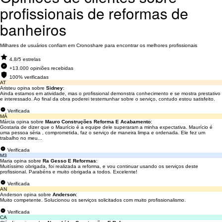
profissionais de reformas de
banheiros
Milhares de usuários confiam em Cronoshare para encontrar os melhores profissionais
4.8/5 estrelas
+13.000 opiniões recebidas
100% verificadas
AT
Aristeu opina sobre
Sidney
:
Ainda estamos em atividade, mas o profissional demonstra conhecimento e se mostra prestativo
e interessado. Ao final da obra poderei testemunhar sobre o serviço, contudo estou satisfeito.
Verificada
MÁ
Márcia opina sobre
Mauro Construções Reforma E Acabamento
:
Gostaria de dizer que o Maurício é a equipe dele superaram a minha expectativa. Maurício é
uma pessoa séria , comprometida, faz o serviço de maneira limpa e ordenada. Ele fez um
trabalho no meu...
Verificada
M3
Maria opina sobre
Ra Gesso E Reformas
:
Muitíssimo obrigada, foi realizada a reforma, e vou continuar usando os serviços deste
profissional. Parabéns e muito obrigada a todos. Excelente!
Verificada
AN
Anderson opina sobre
Anderson
:
Muito competente. Solucionou os serviços solicitados com muito profissionalismo.
Verificada
CA