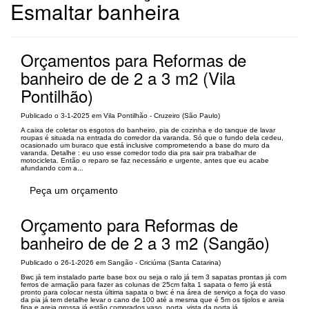
Esmaltar banheira
Orçamentos para Reformas de
banheiro de de 2 a 3 m2 (Vila
Pontilhão)
Publicado o 3-1-2025 em Vila Pontilhão - Cruzeiro (São Paulo)
A caixa de coletar os esgotos do banheiro, pia de cozinha e do tanque de lavar
roupas é situada na entrada do corredor da varanda. Só que o fundo dela cedeu,
ocasionado um buraco que está inclusive comprometendo a base do muro da
varanda. Detalhe : eu uso esse corredor todo dia pra sair pra trabalhar de
motocicleta. Então o reparo se faz necessário e urgente, antes que eu acabe
afundando com a...
Peça um orçamento
Orçamento para Reformas de
banheiro de de 2 a 3 m2 (Sangão)
Publicado o 26-1-2026 em Sangão - Criciúma (Santa Catarina)
Bwc já tem instalado parte base box ou seja o ralo já tem 3 sapatas prontas já com
ferros de armação para fazer as colunas de 25cm falta 1 sapata o ferro já está
pronto para colocar nesta última sapata o bwc é na área de serviço a foça do vaso
da pia já tem detalhe levar o cano de 100 até a mesma que é 5m os tijolos e areia
fina e areia grossa já estão comprados vaso, porta, vista da porta já...