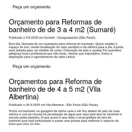
Peça um orçamento
Orçamento para Reformas de
banheiro de de 3 a 4 m2 (Sumaré)
Publicado o 3-6-2026 em Sumaré - Caraguatatuba (São Paulo)
Bom dia, Gostaria de um orçamento para reforma do banheiro. Quero ampliar o
espaço do box, mudar localização do vaso sanitário e da elétrica para a pia. A porta
será retirada para um modelo de correr. Colocação de piso e azulejo Por questões
alérgicas busco profissional que não fume, mesmo que esporádico. Estou a
disposição para o agendamento da visita Leticia
Peça um orçamento
Orçamentos para Reforma de
banheiro de de 4 a 5 m2 (Vila
Albertina)
Publicado o 30-3-2025 em Vila Albertina - São Paulo (São Paulo)
Tenho um banheiro na garagem da minha casa e ele fica abaixo do piso da casa
vizinha e com as chuvas há penetração de água que vaza pelo teto do banheiro e
escorre pelas paredes. O que quero é que retire o atual grafiato do teto do
banheiro pois está embolorado e passe uma pintura para melhorar o aspecto do
bolor que criou no teto.