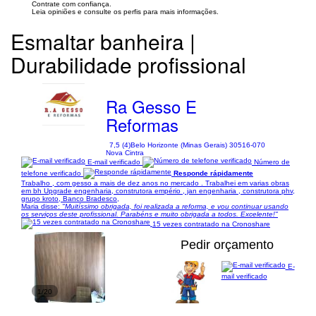
Contrate com confiança.
Leia opiniões e consulte os perfis para mais informações.
Esmaltar banheira |
Durabilidade profissional
Ra Gesso E
Reformas
7,5 (4)
Belo Horizonte (Minas Gerais) 30516-070
Nova Cintra
E-mail verificado
Número de
telefone verificado
Responde rápidamente
Trabalho , com gesso a mais de dez anos no mercado . Trabalhei em varias obras
em bh Upgrade engenharia, construtora empério , jan engenharia , construtora phv,
grupo kroto, Banco Bradesco,
Maria disse:
"Muitíssimo obrigada, foi realizada a reforma, e vou continuar usando
os serviços deste profissional. Parabéns e muito obrigada a todos. Excelente!"
15 vezes contratado na Cronoshare
Pedir orçamento
E-
mail verificado
1/20