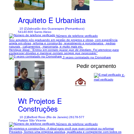
1/20
Arquiteto E Urbanista
10 (2)
Jaboatão dos Guararapes (Pernambuco)
54140-600 Santo Aleixo
Número de telefone verificado
Sou arquiteto pós graduando em gestão de projetos e obras, com experiência
ampla em obras, reforma e construção, revestimento e porcelanatos , pedras
naturais , calçamentos , marcenaria, e muito mais etc.
Henrique disse:
"Entrou em contato quase que de imediato. Foi atencioso para
esclarescer dúvidas e manteve contato sempre que necessário"
3 vezes contratado na Cronoshare
Pedir orçamento
E-
mail verificado
1/17
Wt Projetos E
Construções
10 (1)
Belford Roxo (Rio de Janeiro) 26178-577
Parque São Vicente
Número de telefone verificado
Wt projetos e construções - A ideal para você que quer construir ou reformar
Prezados, Somos uma empresa assídua, qualificada e competente com todos os