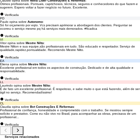
Cláudio opina sobre
Nova Líder Construções E Reformas
:
Ótimos profissionais. Pontuais, caprichosos, técnicos, seguros e conhecedores do que fazem e
sugerem. Espero voltar a fazer negócio no futuro. Excelente.
Verificada
PD
Paulo opina sobre
Autonomo
:
Só foi orçamento por eqto. Vcs precisam aprimorar a abordagem dos clientes. Perguntar se
ocorreu o serviço mesmo pq há serviços mais demorados. #ficadica
Verificada
VI
Vitor opina sobre
Mestre Nilto
:
Mestre Nilton e sua equipe,são profissionais em tudo. São educado e respeitador. Serviço de
qualidade,rapidez,pontualidade. Recomendo Mestre Nilto.
Verificada
EA
Eliena opina sobre
Mestre Nilto
:
Excelente profissional em todos os aspectos de construção. Dedicado e de alta qualidade e
responsabilidade.
Verificada
LL
Laurindo opina sobre
Mestre Nilto
:
É de fato um excelente profissional. É respeitoso, e sabe muito o que está fazendo, além de ser
ágil no serviço. Recomendadíssimo!
Verificada
CL
Claudia opina sobre
Bvt Construções E Reformas
:
Profissional de confiança, honestidade e comprometido com o trabalho. Se mostrou sempre
solícito e prestativo. Como eu não vivo no Brasil, para acompanhar as obras, precisava de um
profissional...
Verificada
Serviços relacionados