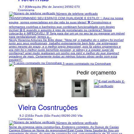
9,7 (6)
Mesquita (Rio de Janeiro) 26582-070
Cosmorama
Número de telefone verificado
TRANSFORMANDO SEU ESPAÇO COM QUALIDADE E ESTILO! ✨ Aqui na nossa
equipe, somos especialistas em dar vida às suas ideias! 🛠️ Construímos e
reformamos cozinhas e banheiros que combinam funcionalidade com design
incrível 🤩 E quando o assunto é piso de porcelanato ou cerâmica? Nossa
colocação é IMPECÁVEL! 💯 Seja para dar um up no seu lar ou preparar um imóvel
para venda/aluguel, temos a...
Nicoly Horanna Antunes De Brito disse:
"Nota mil, o trabalho do s sidney foi incrível
junto aos seus profissionais, trabalho extremamente bem feito, me entregaram
antes mesmo do prazo, e o melhor preço impossivel, pois fiz vários orçamentos e
pra mim foi o melhor custo benefício possivel, sr sidney e a equipe super de
confiança!! amei muito realizaram um sonho pra mim! e melhor do que imaginei!
agradeço de mais. Certamente todas as minhas futuras obras serão com essa
equipe!!!"
5 vezes contratado na Cronoshare
Pedir orçamento
E-
mail verificado
1/100
Vieira Cosntruções
9,2 (2)
São Paulo (São Paulo) 08290-260 Vila
Carmosina
Número de telefone verificado
Nome da empresa vieira construções. Endereço completo. Av Duque de Caxias
Campos Elíseos sp Nome do responsável:Eziel Costa Vieira Saudação Sou um
empreiteiro de obras, do ramo de construção civil, com experiência de 30 anos na