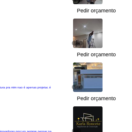
Pedir orçamento
1/21
Pedir orçamento
etura pra mim nao é apenas projetar, é
1/14
Pedir orçamento
 inovadoras procuro sempre pensar na
1/2