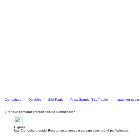
Cronoshare
Domicílio
São Paulo
Praia Grande (São Paulo)
Instalar ou troca
¿Por que contratar profissionais da Cronoshare?
É grátis
Use Cronoshare grátis! Receba orçamentos e contate com, até, 4 profissionais.