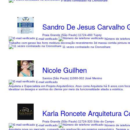
9 vezes contratado na Cronoshare
Sandro De Jesus Carvalho 
Praia Grande (São Paulo) 11724-460 Tupiry
E-mail verificado
Número de telefone
Trabalho com gesso liso forro moldura decoração revestimento 3d massa corrida pintura re
11 vezes contratado na Cronoshare
Nicole Guilhen
Santos (São Paulo) 11060-302 José Menino
E-mail verificado
Arquiteta e Especialista em Projeto Arquitetônico. Atuo como Arquiteta há 6 anos com foco
idealizar os desejos e sonhos do cliente por meio da funcionalidade aliada a estética.
Karla Roncete Arquitetura C
Praia Grande (São Paulo) 11724-320 Sítio do Campo
E-mail verificado
Número de telefone
Arquiteta nova no mercado, cursando pós graduação em projetos paisagístico. Sempre a 