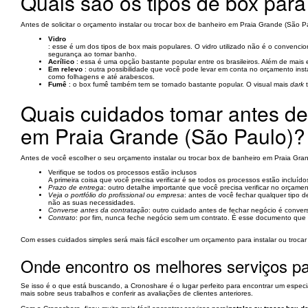
Quais são os tipos de box par
Antes de solicitar o orçamento instalar ou trocar box de banheiro em Praia Grande (São Pa
Vidro
: esse é um dos tipos de box mais populares. O vidro utilizado não é o convencio
segurança ao tomar banho.
Acrílico
: essa é uma opção bastante popular entre os brasileiros. Além de mai
Em relevo
: outra possibilidade que você pode levar em conta no orçamento ins
como folhagens e até arabescos.
Fumê
: o box fumê também tem se tornado bastante popular. O visual mais
dark
t
Quais cuidados tomar antes de
em Praia Grande (São Paulo)?
Antes de você escolher o seu orçamento instalar ou trocar box de banheiro em Praia Gran
Verifique se todos os processos estão inclusos
A primeira coisa que você precisa verificar é se todos os processos estão incluíd
Prazo de entrega
: outro detalhe importante que você precisa verificar no orçame
Veja o portfólio do profissional ou empresa
: antes de você fechar qualquer tipo d
não as suas necessidades.
Converse antes da contratação
: outro cuidado antes de fechar negócio é conver
Contrato
: por fim, nunca feche negócio sem um contrato. É esse documento que ir
Com esses cuidados simples será mais fácil escolher um orçamento para instalar ou troca
Onde encontro os melhores serviços par
Se isso é o que está buscando, a Cronoshare é o lugar perfeito para encontrar um especia
mais sobre seus trabalhos e conferir as avaliações de clientes anteriores.