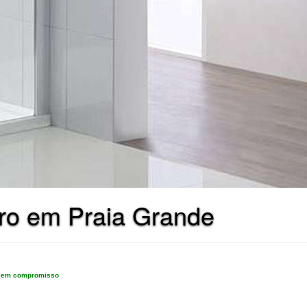
iro em Praia Grande
e sem compromisso