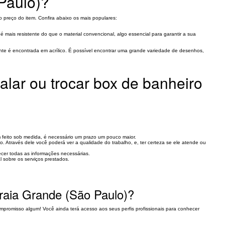
Paulo)?
o preço do item. Confira abaixo os mais populares:
é mais resistente do que o material convencional, algo essencial para garantir a sua
ente é encontrada em acrílico. É possível encontrar uma grande variedade de desenhos,
lar ou trocar box de banheiro
em feito sob medida, é necessário um prazo um pouco maior.
. Através dele você poderá ver a qualidade do trabalho, e, ter certeza se ele atende ou
ecer todas as informações necessárias.
l sobre os serviços prestados.
Praia Grande (São Paulo)?
ompromisso algum! Você ainda terá acesso aos seus perfis profissionais para conhecer