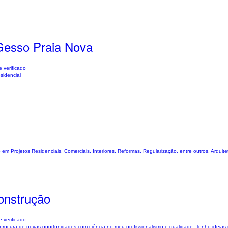
Gesso Praia Nova
 verificado
sidencial
 em Projetos Residenciais, Comerciais, Interiores, Reformas, Regularização, entre outros. Arquit
onstrução
 verificado
procura de novas oportunidades com ciência no meu profissionalismo e qualidade. Tenho ideias