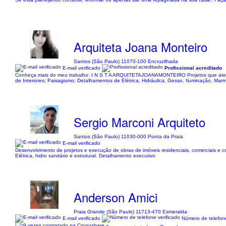
Arquiteta Joana Monteiro
Santos (São Paulo) 11070-100 Encruzilhada
E-mail verificado
Profissional acreditado
Conheça mais do meu trabalho: I N S T A ARQUITETAJOANAMONTEIRO Projetos que atendem c
de Interiores; Paisagismo; Detalhamentos de Elétrica, Hidráulica, Gesso, Iluminação, Marm
Sergio Marconi Arquiteto
Santos (São Paulo) 11030-000 Ponta da Praia
E-mail verificado
Desenvolvimento de projetos e execução de obras de imóveis residenciais, comerciais e c
Elétrica, hidro sanitário e estrutural. Detalhamento executivo
Anderson Amici
Praia Grande (São Paulo) 11713-470 Esmeralda
E-mail verificado
Número de telefone