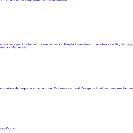
ada perfil de forma funcional e criativa. Projeto Arquitetônico Executivo e de Regularização
oraria e Marcenaria.
orporativos de pequeno e médio porte. Reformas em geral. Design de interiores. Imagens foto rea
 verificado