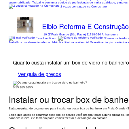
sustentabilidade. Trabalho com uma equipe de profissionais de muita qualidade; pintores, e
2 vezes contratado na Cronoshare
Elbio Reforma E Construção
10 (1)
Praia Grande (São Paulo) 11718-020 Anhanguera
E-mail verificado
Número de telefone
Trabalho com alvenaria reboco Hidráulica Pintura residencial Revestimento piso cerâmica
Quanto custa instalar um box de vidro no banheir
Ver guia de preços
$
$$
$$$
$$$$
Instalar ou trocar box de banh
Está pesquisando orçamentos para instalar ou trocar box de banheiro em Praia Grande (
Saiba que antes de contratar esse tipo de serviço você precisa tomar alguns cuidados. I
banheiro inteiro, ele também pode complementar a decoração do cômodo.