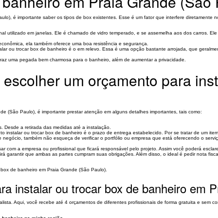
a banheiro em Praia Grande (São 
ulo), é importante saber os tipos de box existentes. Esse é um fator que interfere diretamente n
nal utilizado em janelas. Ele é chamado de vidro temperado, e se assemelha aos dos carros. Ele 
s econômica, ela também oferece uma boa resistência e segurança.
talar ou trocar box de banheiro é o em relevo. Essa é uma opção bastante arrojada, que geralm
raz uma pegada bem charmosa para o banheiro, além de aumentar a privacidade.
 escolher um orçamento para insta
de (São Paulo), é importante prestar atenção em alguns detalhes importantes, tais como:
os. Desde a retirada das medidas até a instalação.
nto instalar ou trocar box de banheiro é o prazo de entrega estabelecido. Por se tratar de um it
e negócio, também não esqueça de verificar o portfólio ou empresa que está oferecendo o serviço
sar com a empresa ou profissional que ficará responsável pelo projeto. Assim você poderá esclar
á garantir que ambas as partes cumpram suas obrigações. Além disso, o ideal é pedir nota fisca
r box de banheiro em Praia Grande (São Paulo).
a instalar ou trocar box de banheiro em 
lista. Aqui, você recebe até 4 orçamentos de diferentes profissionais de forma gratuita e sem c