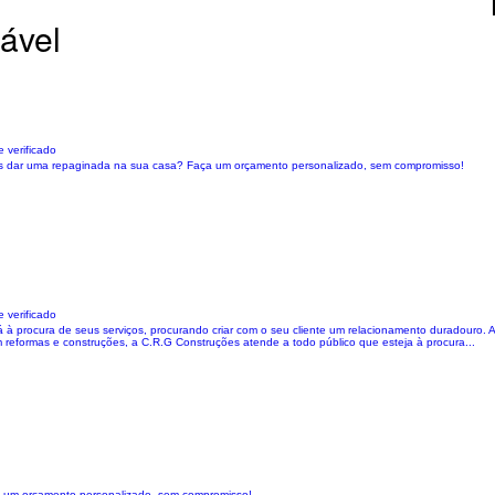
ável
 verificado
apenas dar uma repaginada na sua casa? Faça um orçamento personalizado, sem compromisso!
 verificado
procura de seus serviços, procurando criar com o seu cliente um relacionamento duradouro. Atua
 reformas e construções, a C.R.G Construções atende a todo público que esteja à procura...
a um orçamento personalizado, sem compromisso!