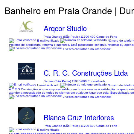
Banheiro em Praia Grande | Dur
Arqcor Studio
Praia Grande (São Paulo) 11700-400 Canto do Forte
E-mail verificado
Número de telefone
Projetos de arquitetura, reforma e interiores. Está planejando construir, reformar ou 
1 vezes contratado na Cronoshare
C. R. G. Construções Ltda
Santos (São Paulo) 11045-000 Encruzilhada
E-mail verificado
Número de telefone
A C.R.G Construções é uma empresa sólida, que busca sempre a satisfação de quem está à 
atender a necessidade de todos os clientes em qualquer lugar que seja. Especializada em
2 vezes contratado na Cronoshare
Bianca Cruz Interiores
Praia Grande (São Paulo) 11700-400 Canto do Forte
E-mail verificado
Se está planejando construir, reformar ou apenas dar uma repaginada na sua casa? Faç