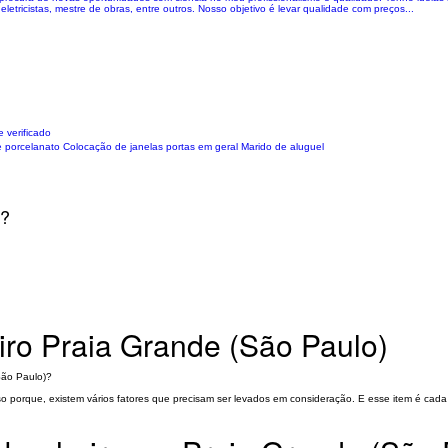
letricistas, mestre de obras, entre outros. Nosso objetivo é levar qualidade com preços...
 verificado
 e porcelanato Colocação de janelas portas em geral Marido de aluguel
o?
eiro Praia Grande (São Paulo)
São Paulo)?
sso porque, existem vários fatores que precisam ser levados em consideração. E esse item é ca