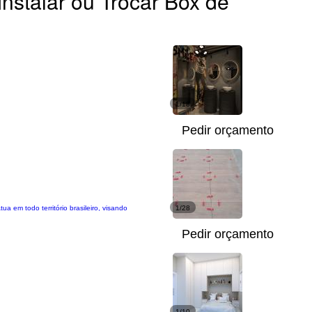
Instalar ou Trocar Box de
1/18
Pedir orçamento
 em todo território brasileiro, visando
1/28
Pedir orçamento
1/10