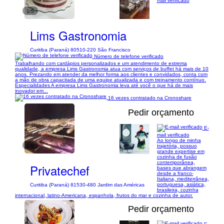
mail verificado
1/5
Lims Gastronomia
Curitiba (Paraná) 80510-220 São Francisco
Número de telefone verificado
Trabalhando com cardápios personalizados e um atendimento de extrema
qualidade, a empresa Lims Gastronomia atua com serviços de buffet há mais de 10
anos. Prezando em atender da melhor forma aos clientes e convidados, conta com
a mão de obra capacitada de uma equipe atualizada e com treinamento contínuo.
Especialidades A empresa Lims Gastronomia leva até você o que há de mais
inovador em...
16 vezes contratado na Cronoshare
Pedir orçamento
E-
mail verificado
Ao longo de minha
1/8
trajetória, possuo
grande expertise em
cozinha de fusão
contemporânea,
Privatechef
bases que abrangem
desde a franco-
Italiana, mediterrânea,
portuguesa, asiática,
Curitiba (Paraná) 81530-480 Jardim das Américas
brasileira, cozinha
internacional, latino-Americana, espanhola, frutos do mar e cozinha de autor.
Pedir orçamento