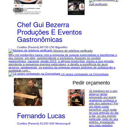
E-
mail verificado
1/58
Chef Gui Bezerra
Produções E Eventos
Gastronômicas
Curitiba (Paraná) 80730-150 Bigorrilho
Número de telefone verificado
Why not produções nasce com a proposta de superar expectativas e transformar o
seu evento, em algo, surpreendente e exclusivos. Atuando no cenário
gastronômico, nacional, desde 2013, a whynot produções, iniciou a sua jornada
atendente a pequenos eventos particulares, e devido a excelência de seus
serviços, rapidamente, os eventos da empresa viraram sinônimo de sofisticação e
qualidade com...
14 vezes contratado na Cronoshare
Pedir orçamento
Já imaginou ter o seu
almoço/ jantar
preparado por quem
realmente conhece a
1/3
arte dos sabores? Por
um ótimo custo
benefício, você pode
Fernando Lucas
ter sua refeição do dia
a dia, no seu evento
particular, tudo do seu
jeitinho. Agradando
Curitiba (Paraná) 81200-330 Mossunguê
aos mais variados