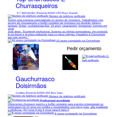
Churrasqueiros
9,7 (9)
Colombo (Paraná) 83402-150 Roça Grande
Número de telefone verificado
Somos uma empresa especializada no serviço de churrasco. Trabalhamos com
serviço de churrasqueiro e buffet completo de churrasco em domicilo. Almoço,
jantares, festas, confraternizações, 15 anos, casamentos, formaturas, eventos em
geral
José disse:
"Excelente profissional. Superou as minhas expectativas. Irei contactá-
lo em breve e já estou indicando para os meus colegas. Parabéns à Cronoshare
por este serviço."
43 vezes contratado na Cronoshare
Pedir orçamento
E-
mail verificado
1/8
Gauchurrasco
Doisirmãos
Curitiba (Paraná) 82560-450 Boa Vista
Número de telefone verificado
Profissional acreditado
Oferecemos churrasco gaúcho e buffet completo para eventos empresariais ou
particulares há 10 anos em curitiba e proximidades com preço justo, alta qualidade
e eficiência. (41) nove 9 oito 4 nove meia 8 meia 4
8 vezes contratado na Cronoshare