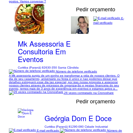
gostos. Vamos conversar ?
Pedir orçamento
E-
mail verificado
1/10
Mk Assessoria E
Consultoria Em
Eventos
Curitiba (Paraná) 82630-350 Santa Cândida
Número de telefone verificado
A Mk assessoria surgiu de um sonho ee transformar a vida de nossos clientes. O
dia de seu casamento, aniversário ou festa é unico e nao podemos deixar que
detalhes estrqguem esse dia tao especial, por isso nossa proposta e assesorar
nossos clientes atraves de pricessos de organização e gestao financeira do seu
evento, temos mais de 3 anos de experiência em eventos e estamos aptos a...
26 vezes contratado na Cronoshare
Pedir orçamento
Geórgia Dom E Doce
Curitiba (Paraná) 81290-080 Cidade Industrial
E-mail verificado
Número de