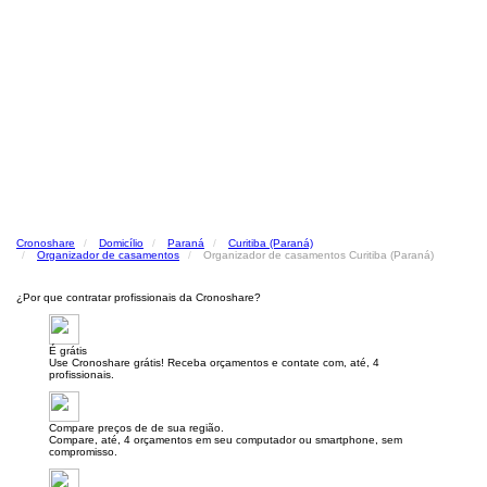
Cronoshare
Domicílio
Paraná
Curitiba (Paraná)
Organizador de casamentos
Organizador de casamentos Curitiba (Paraná)
¿Por que contratar profissionais da Cronoshare?
É grátis
Use Cronoshare grátis! Receba orçamentos e contate com, até, 4
profissionais.
Compare preços de de sua região.
Compare, até, 4 orçamentos em seu computador ou smartphone, sem
compromisso.