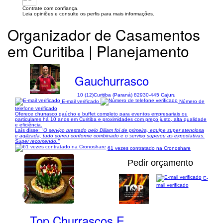
Contrate com confiança.
Leia opiniões e consulte os perfis para mais informações.
Organizador de Casamentos
em Curitiba | Planejamento
Gauchurrasco
10 (12)
Curitiba (Paraná) 82930-445 Cajuru
E-mail verificado
Número de
telefone verificado
Oferece churrasco gaúcho e buffet completo para eventos empresariais ou
particulares há 10 anos em Curitiba e proximidades com preço justo, alta qualidade
e eficiência.
Laís disse:
"O serviço prestado pelo Diliam foi de primeira, equipe super atenciosa
e agilizada, tudo correu conforme combinado e o serviço superou as expectativas.
Super recomendo."
61 vezes contratado na Cronoshare
Pedir orçamento
E-
mail verificado
1/17
Top Churrascos E