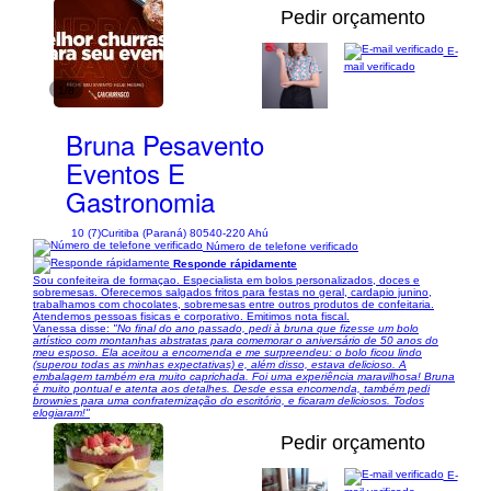
Pedir orçamento
E-
mail verificado
1/8
Bruna Pesavento
Eventos E
Gastronomia
10 (7)
Curitiba (Paraná) 80540-220 Ahú
Número de telefone verificado
Responde rápidamente
Sou confeiteira de formaçao. Especialista em bolos personalizados, doces e
sobremesas. Oferecemos salgados fritos para festas no geral, cardapio junino,
trabalhamos com chocolates, sobremesas entre outros produtos de confeitaria.
Atendemos pessoas fisicas e corporativo. Emitimos nota fiscal.
Vanessa disse:
"No final do ano passado, pedi à bruna que fizesse um bolo
artístico com montanhas abstratas para comemorar o aniversário de 50 anos do
meu esposo. Ela aceitou a encomenda e me surpreendeu: o bolo ficou lindo
(superou todas as minhas expectativas) e, além disso, estava delicioso. A
embalagem também era muito caprichada. Foi uma experiência maravilhosa! Bruna
é muito pontual e atenta aos detalhes. Desde essa encomenda, também pedi
brownies para uma confraternização do escritório, e ficaram deliciosos. Todos
elogiaram!"
Pedir orçamento
E-