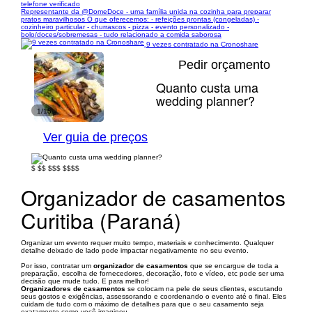
telefone verificado
Representante da @DomeDoce - uma família unida na cozinha para preparar
pratos maravilhosos O que oferecemos: - refeições prontas (congeladas) -
cozinheiro particular - churrascos - pizza - evento personalizado -
bolo/doces/sobremesas - tudo relacionado a comida saborosa
9 vezes contratado na Cronoshare
Pedir orçamento
Quanto custa uma
wedding planner?
1/15
Ver guia de preços
$
$$
$$$
$$$$
Organizador de casamentos
Curitiba (Paraná)
Organizar um evento requer muito tempo, materiais e conhecimento. Qualquer
detalhe deixado de lado pode impactar negativamente no seu evento.
Por isso, contratar um
organizador de casamentos
que se encargue de toda a
preparação, escolha de fornecedores, decoração, foto e vídeo, etc pode ser uma
decisão que mude tudo. E para melhor!
Organizadores de casamentos
se colocam na pele de seus clientes, escutando
seus gostos e exigências, assessorando e coordenando o evento até o final. Eles
cuidam de tudo com o máximo de detalhes para que o seu casamento seja
exatamente como você imaginou.