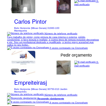
E-
mail verificado
1/51
Carlos Pintor
Belo Horizonte (Minas Gerais) 31660-100
Mantiqueira
Número de telefone verificado
Faço trabalho de pintor, como pintura de casa interna e externa, prédio,
condomínio, e faço textura e grafiato, e outros tipos de pintura inclusive decorativas
e etc. Sou um profissional dedicado e qualificado, e tenho preço acessível que
caiba no seu bolso..
5 vezes contratado na Cronoshare
Pedir orçamento
E-
mail verificado
1/16
Empreiteirasj
Belo Horizonte (Minas Gerais) 30750-010 Jardim
Montanhês
Número de telefone verificado
Responde rápidamente
8 vezes contratado na Cronoshare