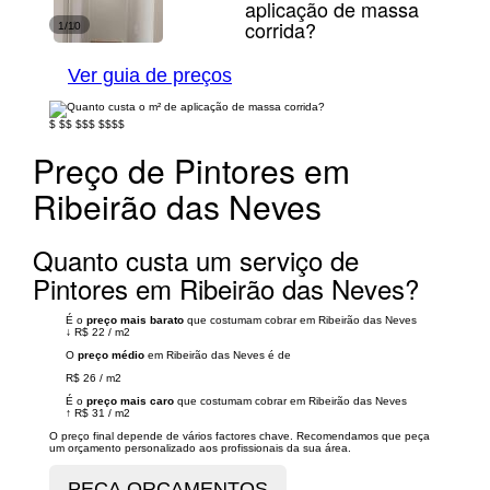
aplicação de massa
corrida?
1/10
Ver guia de preços
$
$$
$$$
$$$$
Preço de Pintores em
Ribeirão das Neves
Quanto custa um serviço de
Pintores em Ribeirão das Neves?
É o
preço mais barato
que costumam cobrar em Ribeirão das Neves
↓
R$ 22
/
m2
O
preço médio
em Ribeirão das Neves é de
R$ 26
/
m2
É o
preço mais caro
que costumam cobrar em Ribeirão das Neves
↑
R$ 31
/
m2
O preço final depende de vários factores chave. Recomendamos que peça
um orçamento personalizado aos profissionais da sua área.