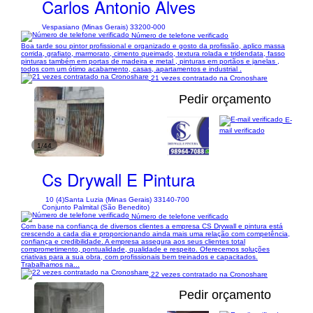
Carlos Antonio Alves
Vespasiano (Minas Gerais) 33200-000
Número de telefone verificado
Boa tarde sou pintor profissional e organizado e gosto da profissão, aplico massa
corrida, grafiato, marmorato, cimento queimado, textura rolada e tridendata, fasso
pinturas também em portas de madeira e metal , pinturas em portãos e janelas ,
todos com um ótimo acabamento, casas, apartamentos e industrial .
21 vezes contratado na Cronoshare
Pedir orçamento
E-
mail verificado
1/44
Cs Drywall E Pintura
10 (4)
Santa Luzia (Minas Gerais) 33140-700
Conjunto Palmital (São Benedito)
Número de telefone verificado
Com base na confiança de diversos clientes a empresa CS Drywall e pintura está
crescendo a cada dia e proporcionando ainda mais uma relação com competência,
confiança e credibilidade. A empresa assegura aos seus clientes total
comprometimento, pontualidade, qualidade e respeito. Oferecemos soluções
criativas para a sua obra, com profissionais bem treinados e capacitados.
Trabalhamos na...
22 vezes contratado na Cronoshare
Pedir orçamento