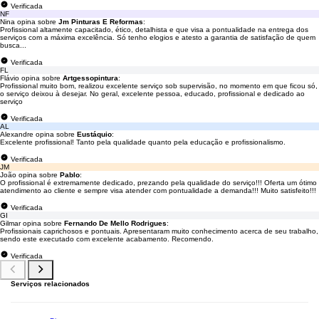
Verificada
NF
Nina opina sobre
Jm Pinturas E Reformas
:
Profissional altamente capacitado, ético, detalhista e que visa a pontualidade na entrega dos
serviços com a máxima excelência. Só tenho elogios e atesto a garantia de satisfação de quem
busca...
Verificada
FL
Flávio opina sobre
Artgessopintura
:
Profissional muito bom, realizou excelente serviço sob supervisão, no momento em que ficou só,
o serviço deixou à desejar. No geral, excelente pessoa, educado, profissional e dedicado ao
serviço
Verificada
AL
Alexandre opina sobre
Eustáquio
:
Excelente profissional! Tanto pela qualidade quanto pela educação e profissionalismo.
Verificada
JM
João opina sobre
Pablo
:
O profissional é extremamente dedicado, prezando pela qualidade do serviço!!! Oferta um ótimo
atendimento ao cliente e sempre visa atender com pontualidade a demanda!!! Muito satisfeito!!!
Verificada
GI
Gilmar opina sobre
Fernando De Mello Rodrigues
:
Profissionais caprichosos e pontuais. Apresentaram muito conhecimento acerca de seu trabalho,
sendo este executado com excelente acabamento. Recomendo.
Verificada
Serviços relacionados