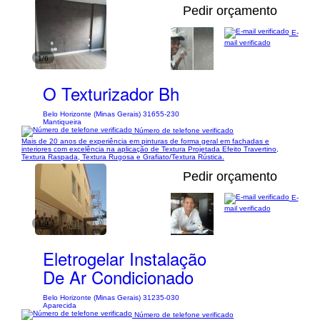
Pedir orçamento
E-
mail verificado
1/6
O Texturizador Bh
Belo Horizonte (Minas Gerais) 31655-230
Mantiqueira
Número de telefone verificado
Mais de 20 anos de experiência em pinturas de forma geral em fachadas e
interiores com excelência na aplicação de Textura Projetada Efeito Travertino,
Textura Raspada, Textura Rugosa e Grafiato/Textura Rústica.
Pedir orçamento
E-
mail verificado
1/9
Eletrogelar Instalação
De Ar Condicionado
Belo Horizonte (Minas Gerais) 31235-030
Aparecida
Número de telefone verificado