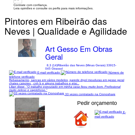
Contrate com confiança.
Leia opiniões e consulte os perfis para mais informações.
Pintores em Ribeirão das
Neves | Qualidade e Agilidade
Art Gesso Em Obras
Geral
8,3 (14)
Ribeirão das Neves (Minas Gerais) 33915-
045 Girassol
E-mail verificado
Número de
telefone verificado
Rebaixamento, sancas em vários modelos, parede dryol mouduras em gesso geral
chates caixotes , cnh b e alguns trabalhos e etsc..
Lilian disse:
"O trabalho executado em minha casa ficou muito bom. Profissional
muito zeloso e caprichoso."
33 vezes contratado na Cronoshare
Pedir orçamento
E-
mail verificado
1/11