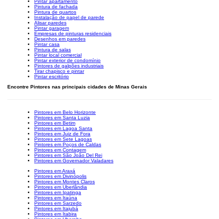
Pintar apartamento
Pintura de fachada
Pintura de quartos
Instalação de papel de parede
Alisar paredes
Pintar garagem
Empresas de pinturas residenciais
Desenhos em paredes
Pintar casa
Pintura de salas
Pintar local comercial
Pintar exterior de condomínio
Pintores de galpões industriais
Tirar chapisco e pintar
Pintar escritório
Encontre Pintores nas principais cidades de Minas Gerais
Pintores em Belo Horizonte
Pintores em Santa Luzia
Pintores em Betim
Pintores em Lagoa Santa
Pintores em Juiz de Fora
Pintores em Sete Lagoas
Pintores em Poços de Caldas
Pintores em Contagem
Pintores em São João Del Rei
Pintores em Governador Valadares
Pintores em Araxá
Pintores em Divinópolis
Pintores em Montes Claros
Pintores em Uberlândia
Pintores em Ipatinga
Pintores em Itaúna
Pintores em Sarzedo
Pintores em Itajubá
Pintores em Itabira