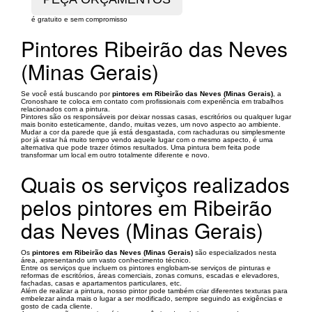
é gratuito e sem compromisso
Pintores Ribeirão das Neves
(Minas Gerais)
Se você está buscando por
pintores em Ribeirão das Neves (Minas Gerais)
, a
Cronoshare te coloca em contato com profissionais com experiência em trabalhos
relacionados com a pintura.
Pintores são os responsáveis por deixar nossas casas, escritórios ou qualquer lugar
mais bonito esteticamente, dando, muitas vezes, um novo aspecto ao ambiente.
Mudar a cor da parede que já está desgastada, com rachaduras ou simplesmente
por já estar há muito tempo vendo aquele lugar com o mesmo aspecto, é uma
alternativa que pode trazer ótimos resultados. Uma pintura bem feita pode
transformar um local em outro totalmente diferente e novo.
Quais os serviços realizados
pelos pintores em Ribeirão
das Neves (Minas Gerais)
Os
pintores em Ribeirão das Neves (Minas Gerais)
são especializados nesta
área, apresentando um vasto conhecimento técnico.
Entre os serviços que incluem os pintores englobam-se serviços de pinturas e
reformas de escritórios, áreas comerciais, zonas comuns, escadas e elevadores,
fachadas, casas e apartamentos particulares, etc.
Além de realizar a pintura, nosso pintor pode também criar diferentes texturas para
embelezar ainda mais o lugar a ser modificado, sempre seguindo as exigências e
gosto de cada cliente.