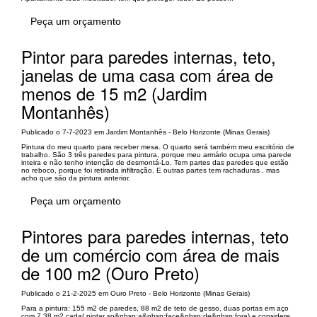
Peça um orçamento
Pintor para paredes internas, teto,
janelas de uma casa com área de
menos de 15 m2 (Jardim
Montanhês)
Publicado o 7-7-2023 em Jardim Montanhês - Belo Horizonte (Minas Gerais)
Pintura do meu quarto para receber mesa. O quarto será também meu escritório de
trabalho. São 3 três paredes para pintura, porque meu armário ocupa uma parede
inteira e não tenho intenção de desmontá-Lo. Tem partes das paredes que estão
no reboco, porque foi retirada infiltração. E outras partes tem rachaduras , mas
acho que são da pintura anterior.
Peça um orçamento
Pintores para paredes internas, teto
de um comércio com área de mais
de 100 m2 (Ouro Preto)
Publicado o 21-2-2025 em Ouro Preto - Belo Horizonte (Minas Gerais)
Para a pintura: 155 m2 de paredes, 88 m2 de teto de gesso, duas portas em aço
com 7,38 m2 cada( pintar so&nbsp;a&nbsp;face&nbsp;de&nbsp;fora) e considere