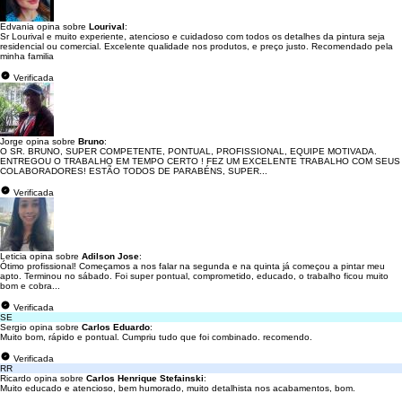
Edvania opina sobre
Lourival
:
Sr Lourival e muito experiente, atencioso e cuidadoso com todos os detalhes da pintura seja
residencial ou comercial. Excelente qualidade nos produtos, e preço justo. Recomendado pela
minha familia
Verificada
Jorge opina sobre
Bruno
:
O SR. BRUNO, SUPER COMPETENTE, PONTUAL, PROFISSIONAL, EQUIPE MOTIVADA.
ENTREGOU O TRABALHO EM TEMPO CERTO ! FEZ UM EXCELENTE TRABALHO COM SEUS
COLABORADORES! ESTÃO TODOS DE PARABÉNS, SUPER...
Verificada
Leticia opina sobre
Adilson Jose
:
Ótimo profissional! Começamos a nos falar na segunda e na quinta já começou a pintar meu
apto. Terminou no sábado. Foi super pontual, comprometido, educado, o trabalho ficou muito
bom e cobra...
Verificada
SE
Sergio opina sobre
Carlos Eduardo
:
Muito bom, rápido e pontual. Cumpriu tudo que foi combinado. recomendo.
Verificada
RR
Ricardo opina sobre
Carlos Henrique Stefainski
:
Muito educado e atencioso, bem humorado, muito detalhista nos acabamentos, bom.