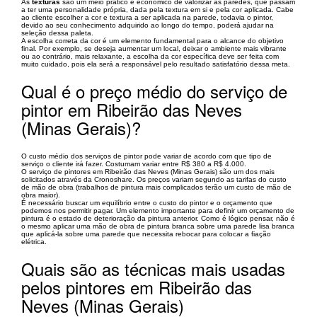
As
texturas
são um meio prático e econômico de valorizar as paredes, que passam
a ter uma personalidade própria, dada pela textura em si e pela cor aplicada. Cabe
ao cliente escolher a cor e textura a ser aplicada na parede, todavia o pintor,
devido ao seu conhecimento adquirido ao longo do tempo, poderá ajudar na
seleção dessa paleta.
A escolha correta da cor é um elemento fundamental para o alcance do objetivo
final. Por exemplo, se deseja aumentar um local, deixar o ambiente mais vibrante
ou ao contrário, mais relaxante, a escolha da cor específica deve ser feita com
muito cuidado, pois ela será a responsável pelo resultado satisfatório dessa meta.
Qual é o preço médio do serviço de
pintor em Ribeirão das Neves
(Minas Gerais)?
O custo médio dos serviços de pintor pode variar de acordo com que tipo de
serviço o cliente irá fazer. Costumam variar entre R$ 380 a R$ 4.000.
O serviço de pintores em Ribeirão das Neves (Minas Gerais) são um dos mais
solicitados através da Cronoshare. Os preços variam segundo as tarifas do custo
de mão de obra (trabalhos de pintura mais complicados terão um custo de mão de
obra maior).
É necessário buscar um equilíbrio entre o custo do pintor e o orçamento que
podemos nos permitir pagar. Um elemento importante para definir um orçamento de
pintura é o estado de deterioração da pintura anterior. Como é lógico pensar, não é
o mesmo aplicar uma mão de obra de pintura branca sobre uma parede lisa branca
que aplicá-la sobre uma parede que necessita rebocar para colocar a fiação
elétrica.
Quais são as técnicas mais usadas
pelos pintores em Ribeirão das
Neves (Minas Gerais)