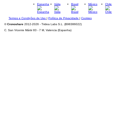
Espanha
Itália
Brasil
México
Chile
Termos e Condições de Uso
|
Política de Privacidade
|
Cookies
©
Cronoshare
2012-2026 - Tridea Labs S.L. (B98386022)
C. San Vicente Mártir 83 - 7 M, Valencia (Espanha)