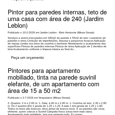
Pintor para paredes internas, teto de
uma casa com área de 240 (Jardim
Leblon)
Publicado o 10-2-2026 em Jardim Leblon - Belo Horizonte (Minas Gerais)
Serviços a serem executados em 180m2 de parede e 55m2 de teto: Lixamento de
paredes e tetos Correção de imperfeições, fissuras e pequenos buracos Aplicação
de massa corrida nos tetos da cozinha e banheiro Nivelamento e acabamento das
superfícies Pintura de paredes internas Pintura de tetos Aplicação de 2 demãos de
tinta Acabamento uniforme e limpeza básica ao final do...
Peça um orçamento
Pintores para apartamento
mobiliado, tinta na parede suvinil
elefante, de um apartamento com
área de 15 a 50 m2
Publicado o 2-7-2026 em Vespasiano (Minas Gerais)
2- Quartos: 3 m x 2,60 m. 1- Sala: 4,40 m x 2,80 m. 1- Cozinha só teto: 2,30 x 2,80
m. Os 2 quartos têm 1 janela de 1,20 x 1,20. A sala 1 tem janela de 1,20 x 1,80.
Todos os tetos são brancos; devo pintar de branco-neve. E as paredes são cinza
elefante; quero colocar a Suvinil Calopsita fosco (cinza bem mais claro).
Apartamento todo mobiliado, tem que proteger tudo. Eu posso...