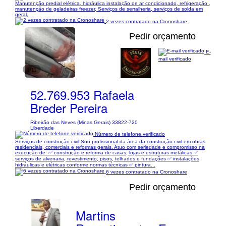
Manutenção predial elétrica, hidráulica instalação de ar condicionado, refrigeração ,
manutenção de geladeiras freezer, Serviços de serralheria, serviços de solda em
geral,
2 vezes contratado na Cronoshare
Pedir orçamento
E-
mail verificado
1/11
52.769.953 Rafaela
Breder Pereira
Ribeirão das Neves (Minas Gerais) 33822-720
Liberdade
Número de telefone verificado
Serviços de construção civil Sou profissional da área da construção civil em obras
residenciais, comerciais e reformas gerais. Atuo com seriedade e compromisso na
execução de: ✅ construção e reforma de casas, lojas e estruturas metálicas ✅
serviços de alvenaria, revestimento, pisos, telhados e fundações ✅ instalações
hidráulicas e elétricas conforme normas técnicas ✅ pintura...
6 vezes contratado na Cronoshare
Pedir orçamento
Martins