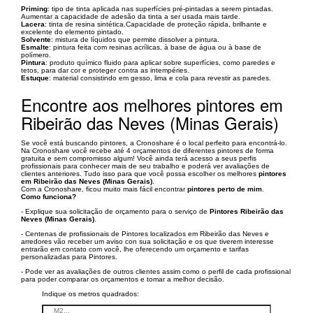
Priming
: tipo de tinta aplicada nas superfícies pré-pintadas a serem pintadas.
Aumentar a capacidade de adesão da tinta a ser usada mais tarde.
Lacera
: tinta de resina sintética.Capacidade de proteção rápida, brilhante e
excelente do elemento pintado.
Solvente
: mistura de líquidos que permite dissolver a pintura.
Esmalte
: pintura feita com resinas acrílicas, à base de água ou à base de
polímero.
Pintura
: produto químico fluido para aplicar sobre superfícies, como paredes e
tetos, para dar cor e proteger contra as intempéries.
Estuque
: material consistindo em gesso, lima e cola para revestir as paredes.
Encontre aos melhores pintores em
Ribeirão das Neves (Minas Gerais)
Se você está buscando pintores, a Cronoshare é o local perfeito para encontrá-lo.
Na Cronoshare você recebe até 4 orçamentos de diferentes pintores de forma
gratuita e sem compromisso algum! Você ainda terá acesso a seus perfis
profissionais para conhecer mais de seu trabalho e poderá ver avaliações de
clientes anteriores. Tudo isso para que você possa escolher os melhores
pintores
em Ribeirão das Neves (Minas Gerais)
.
Com a Cronoshare, ficou muito mais fácil encontrar
pintores perto de mim
.
Como funciona?
- Explique sua solicitação de orçamento para o serviço de
Pintores Ribeirão das
Neves (Minas Gerais)
.
- Centenas de profissionais de Pintores localizados em Ribeirão das Neves e
arredores vão receber um aviso con sua solicitação e os que tiverem interesse
entrarão em contato com você, lhe oferecendo um orçamento e tarifas
personalizadas para Pintores.
- Pode ver as avaliações de outros clientes assim como o perfil de cada profissional
para poder comparar os orçamentos e tomar a melhor decisão.
Indique os metros quadrados: