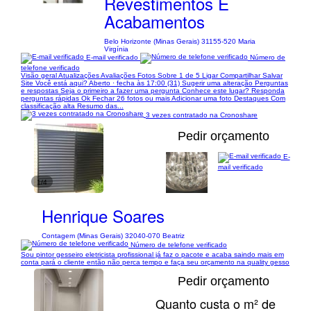
Revestimentos E
Acabamentos
Belo Horizonte (Minas Gerais) 31155-520 Maria
Virgínia
E-mail verificado
Número de
telefone verificado
Visão geral Atualizações Avaliações Fotos Sobre 1 de 5 Ligar Compartilhar Salvar
Site Você está aqui? Aberto ⋅ fecha às 17:00 (31) Sugerir uma alteração Perguntas
e respostas Seja o primeiro a fazer uma pergunta Conhece este lugar? Responda
perguntas rápidas Ok Fechar 26 fotos ou mais Adicionar uma foto Destaques Com
classificação alta Resumo das...
3 vezes contratado na Cronoshare
Pedir orçamento
E-
mail verificado
1/4
Henrique Soares
Contagem (Minas Gerais) 32040-070 Beatriz
Número de telefone verificado
Sou pintor gesseiro eletricista profissional já faz o pacote e acaba saindo mais em
conta pará o cliente então não perca tempo e faça seu orçamento na quality gesso
Pedir orçamento
Quanto custa o m² de